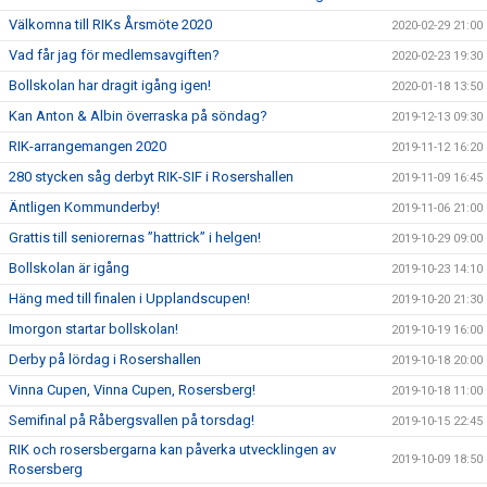
Välkomna till RIKs Årsmöte 2020
2020-02-29 21:00
Vad får jag för medlemsavgiften?
2020-02-23 19:30
Bollskolan har dragit igång igen!
2020-01-18 13:50
Kan Anton & Albin överraska på söndag?
2019-12-13 09:30
RIK-arrangemangen 2020
2019-11-12 16:20
280 stycken såg derbyt RIK-SIF i Rosershallen
2019-11-09 16:45
Äntligen Kommunderby!
2019-11-06 21:00
Grattis till seniorernas ”hattrick” i helgen!
2019-10-29 09:00
Bollskolan är igång
2019-10-23 14:10
Häng med till finalen i Upplandscupen!
2019-10-20 21:30
Imorgon startar bollskolan!
2019-10-19 16:00
Derby på lördag i Rosershallen
2019-10-18 20:00
Vinna Cupen, Vinna Cupen, Rosersberg!
2019-10-18 11:00
Semifinal på Råbergsvallen på torsdag!
2019-10-15 22:45
RIK och rosersbergarna kan påverka utvecklingen av
2019-10-09 18:50
Rosersberg