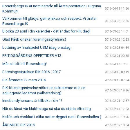
Rosersbergs IK är nominerade till Årets prestation i Sigtuna
2016-04-11 11:36
Kommun!
Välkommen till glädje, gemenskap och respekt. Vi pratar
2016-04-08 17:35
Rosersbergs IK
Blocka 23 april i din kalender - det är dax för RIK dag!
2016-03-25 14:01
Glad Påsk önskar föreningsstyrelsen:)
2016-03-25 12:53
Lottning av finalspelet USM idag onsdag
2016-03-23 04:39
FRITIDSGÅRDENS ÖPPETTIDER V12
2016-03-21 20:55
Måns Lööf till Rosersberg!
2016-03-13 19:21
Föreningsstyrelsen RIK 2016 - 2017
2016-03-13 09:19
RIK årsmöte 12 mars 2016
2016-03-13 07:54
RIK föreningsstyrelse söker en sekreterare och en
2016-03-06 19:16
adjungerad ledamot (valberedning)
Innebandyherrarna är tillbaka i div 1!
2016-02-21 17:37
När du lånat vår klubbstuga så ska du städa efter dig
2016-02-14 17:23
Kaffe och choklad i olika sorter dygnet runt i Rosershallen:)
2016-02-05 19:26
ÅRSMÖTE RIK 2016
2016-02-02 18:04