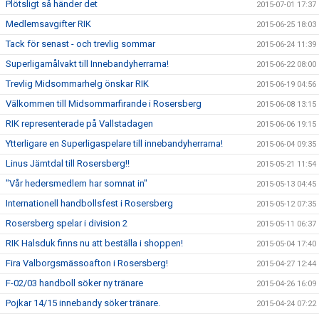
Plötsligt så händer det
2015-07-01 17:37
Medlemsavgifter RIK
2015-06-25 18:03
Tack för senast - och trevlig sommar
2015-06-24 11:39
Superligamålvakt till Innebandyherrarna!
2015-06-22 08:00
Trevlig Midsommarhelg önskar RIK
2015-06-19 04:56
Välkommen till Midsommarfirande i Rosersberg
2015-06-08 13:15
RIK representerade på Vallstadagen
2015-06-06 19:15
Ytterligare en Superligaspelare till innebandyherrarna!
2015-06-04 09:35
Linus Jämtdal till Rosersberg!!
2015-05-21 11:54
"Vår hedersmedlem har somnat in"
2015-05-13 04:45
Internationell handbollsfest i Rosersberg
2015-05-12 07:35
Rosersberg spelar i division 2
2015-05-11 06:37
RIK Halsduk finns nu att beställa i shoppen!
2015-05-04 17:40
Fira Valborgsmässoafton i Rosersberg!
2015-04-27 12:44
F-02/03 handboll söker ny tränare
2015-04-26 16:09
Pojkar 14/15 innebandy söker tränare.
2015-04-24 07:22