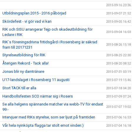
2015-09-16 23:36
Utbildningsplan 2015 - 2016 påbörjad
2015-09-07 21:52
Skördefest - vi gör vad vi kan
2015-09-05 16:42
RIK och SISU arrangerar Tejp och skadeutbildning för
2015-09-04 16:03
Ledare i RIK
RIK´s föreningsdrivna fritidsgård i Rosersberg är säkrad
2015-08-26 15:18
fram till 20171231
Styrelseutbildning för RIK
2015-08-25 22:30
Återigen Rekord - Tack alla!
2015-08-20 08:52
Jonas blir ny damtränare
2015-07-31 03:19
U17-landslaget i Rosersberg 11 augusti
2015-07-19 15:46
Stort TACK till er alla
2015-07-18 04:20
Handbollsfesten SCO närmar sig i Rosers
2015-07-09 07:24
Se alla helgens spännande matcher via webb-TV för endast
2015-07-07 19:02
99:-
Intervjuer med RIKs styrelse, som ser ljust på framtiden
2015-07-06 16:53
Vår hela nyinköpta flagga tar stolt emot vinden:)
2015-07-04 16:18