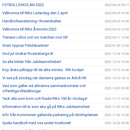
FOTBOLLSSKOLAN 2022
2022-04-25 09:17
Välkomna till RIKs Ledardag den 2 april
2022-03-29 10:30
Handbollsavslutning i Rosershallen
2022-03-23 10:00
Välkomna till RIKs Årsmöte 2022
2022-03-10 12:00
Tränare Lollos ord om matchen mot SIF
2022-02-11 13:00
Snart öppnar Fritidsbanken!
2022-01-30 12:00
God jul önskar Rosersbergs IK
2021-12-24 10:00
Se alla bilder från Jubileumsfesten!
2021-12-16 10:00
Köp årets julklapp till de allra minsta - RIK-bodyn!
2021-12-13 16:30
Vi ses på söndag när damerna gästas av Arbrå HK
2021-12-10 18:15
Vad som gäller vid allmänna sammankomster och
2021-12-07 09:00
offentliga tillställningar
Tack alla som kom och firade RIKs 100 år i lördags!
2021-11-17 14:00
Information till er som ska gå på RIKs Jubileumsfest
2021-11-09 10:30
Info från kommunen gällande parkering på idrottsplatsen
2021-11-06 12:00
Spela handboll med oss under höstlovet!
2021-10-26 09:00