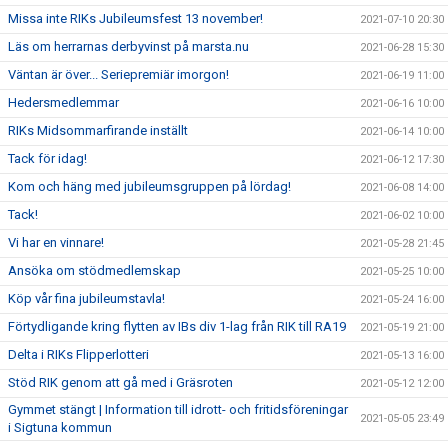
Missa inte RIKs Jubileumsfest 13 november!
2021-07-10 20:30
Läs om herrarnas derbyvinst på marsta.nu
2021-06-28 15:30
Väntan är över... Seriepremiär imorgon!
2021-06-19 11:00
Hedersmedlemmar
2021-06-16 10:00
RIKs Midsommarfirande inställt
2021-06-14 10:00
Tack för idag!
2021-06-12 17:30
Kom och häng med jubileumsgruppen på lördag!
2021-06-08 14:00
Tack!
2021-06-02 10:00
Vi har en vinnare!
2021-05-28 21:45
Ansöka om stödmedlemskap
2021-05-25 10:00
Köp vår fina jubileumstavla!
2021-05-24 16:00
Förtydligande kring flytten av IBs div 1-lag från RIK till RA19
2021-05-19 21:00
Delta i RIKs Flipperlotteri
2021-05-13 16:00
Stöd RIK genom att gå med i Gräsroten
2021-05-12 12:00
Gymmet stängt | Information till idrott- och fritidsföreningar
2021-05-05 23:49
i Sigtuna kommun