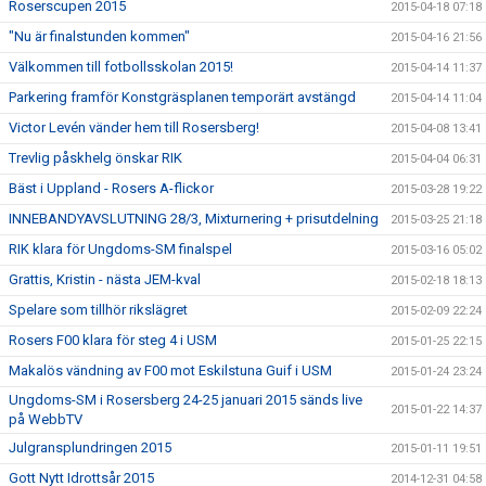
Roserscupen 2015
2015-04-18 07:18
"Nu är finalstunden kommen"
2015-04-16 21:56
Välkommen till fotbollsskolan 2015!
2015-04-14 11:37
Parkering framför Konstgräsplanen temporärt avstängd
2015-04-14 11:04
Victor Levén vänder hem till Rosersberg!
2015-04-08 13:41
Trevlig påskhelg önskar RIK
2015-04-04 06:31
Bäst i Uppland - Rosers A-flickor
2015-03-28 19:22
INNEBANDYAVSLUTNING 28/3, Mixturnering + prisutdelning
2015-03-25 21:18
RIK klara för Ungdoms-SM finalspel
2015-03-16 05:02
Grattis, Kristin - nästa JEM-kval
2015-02-18 18:13
Spelare som tillhör rikslägret
2015-02-09 22:24
Rosers F00 klara för steg 4 i USM
2015-01-25 22:15
Makalös vändning av F00 mot Eskilstuna Guif i USM
2015-01-24 23:24
Ungdoms-SM i Rosersberg 24-25 januari 2015 sänds live
2015-01-22 14:37
på WebbTV
Julgransplundringen 2015
2015-01-11 19:51
Gott Nytt Idrottsår 2015
2014-12-31 04:58