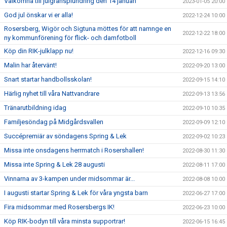
Välkomna till julgransplundring den 14 januari
2023-01-05 20:00
God jul önskar vi er alla!
2022-12-24 10:00
Rosersberg, Wigör och Sigtuna möttes för att namnge en
2022-12-22 18:00
ny kommunförening för flick- och damfotboll
Köp din RIK-julklapp nu!
2022-12-16 09:30
Malin har återvänt!
2022-09-20 13:00
Snart startar handbollsskolan!
2022-09-15 14:10
Härlig nyhet till våra Nattvandrare
2022-09-13 13:56
Tränarutbildning idag
2022-09-10 10:35
Familjesöndag på Midgårdsvallen
2022-09-09 12:10
Succépremiär av söndagens Spring & Lek
2022-09-02 10:23
Missa inte onsdagens herrmatch i Rosershallen!
2022-08-30 11:30
Missa inte Spring & Lek 28 augusti
2022-08-11 17:00
Vinnarna av 3-kampen under midsommar är...
2022-08-08 10:00
I augusti startar Spring & Lek för våra yngsta barn
2022-06-27 17:00
Fira midsommar med Rosersbergs IK!
2022-06-23 10:00
Köp RIK-bodyn till våra minsta supportrar!
2022-06-15 16:45