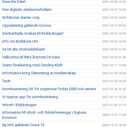
Save the Date!
2021-04-28 19:45
Den digitala Jubileumsfoldern
2021-04-27 10:00
Bollskolan startar i maj
2021-04-20 14:00
Uppdatering gällande Corona
2021-04-12 20:00
Snickerihjälp önskas till Klubbstugan!
2021-04-10 10:00
Info om Bollskola Ute
2021-03-26 10:00
Se hit alla chokladälskare!
2021-03-07 12:00
Välkomna till RIKs årsmöte 24 mars
2021-03-03 21:00
Gratis föreläsning med Carolina Klüft
2021-02-17 12:00
Information kring fakturering av medlemskap
2021-01-29 18:00
Tack!
2021-01-29 10:00
Inomhusträning OK för ungdomar födda 2005 och senare
2021-01-24 16:30
Vi öppnar upp för utomhusträning
2021-01-19 10:00
Inbrott i Klubbstugan
2021-01-06 21:15
Information till idrott- och fritidsföreningar i Sigtuna
2020-12-20 17:00
kommun
Ny info gällande Covid-19
2020-12-15 18:30