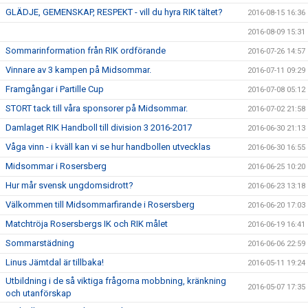
GLÄDJE, GEMENSKAP, RESPEKT - vill du hyra RIK tältet?
2016-08-15 16:36
2016-08-09 15:31
Sommarinformation från RIK ordförande
2016-07-26 14:57
Vinnare av 3 kampen på Midsommar.
2016-07-11 09:29
Framgångar i Partille Cup
2016-07-08 05:12
STORT tack till våra sponsorer på Midsommar.
2016-07-02 21:58
Damlaget RIK Handboll till division 3 2016-2017
2016-06-30 21:13
Våga vinn - i kväll kan vi se hur handbollen utvecklas
2016-06-30 16:55
Midsommar i Rosersberg
2016-06-25 10:20
Hur mår svensk ungdomsidrott?
2016-06-23 13:18
Välkommen till Midsommarfirande i Rosersberg
2016-06-20 17:03
Matchtröja Rosersbergs IK och RIK målet
2016-06-19 16:41
Sommarstädning
2016-06-06 22:59
Linus Jämtdal är tillbaka!
2016-05-11 19:24
Utbildning i de så viktiga frågorna mobbning, kränkning
2016-05-07 17:35
och utanförskap