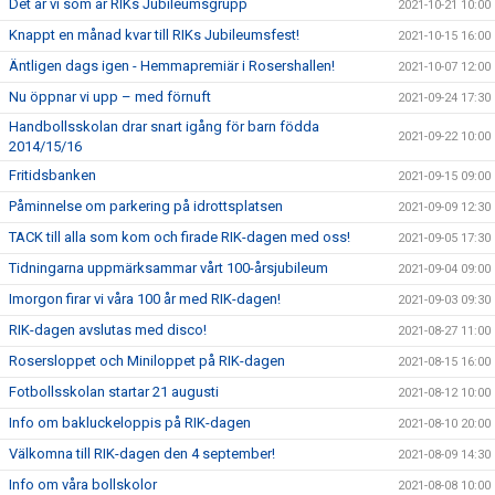
Det är vi som är RIKs Jubileumsgrupp
2021-10-21 10:00
Knappt en månad kvar till RIKs Jubileumsfest!
2021-10-15 16:00
Äntligen dags igen - Hemmapremiär i Rosershallen!
2021-10-07 12:00
Nu öppnar vi upp – med förnuft
2021-09-24 17:30
Handbollsskolan drar snart igång för barn födda
2021-09-22 10:00
2014/15/16
Fritidsbanken
2021-09-15 09:00
Påminnelse om parkering på idrottsplatsen
2021-09-09 12:30
TACK till alla som kom och firade RIK-dagen med oss!
2021-09-05 17:30
Tidningarna uppmärksammar vårt 100-årsjubileum
2021-09-04 09:00
Imorgon firar vi våra 100 år med RIK-dagen!
2021-09-03 09:30
RIK-dagen avslutas med disco!
2021-08-27 11:00
Rosersloppet och Miniloppet på RIK-dagen
2021-08-15 16:00
Fotbollsskolan startar 21 augusti
2021-08-12 10:00
Info om bakluckeloppis på RIK-dagen
2021-08-10 20:00
Välkomna till RIK-dagen den 4 september!
2021-08-09 14:30
Info om våra bollskolor
2021-08-08 10:00