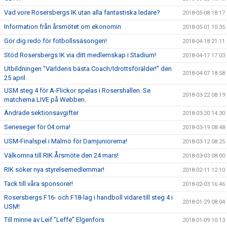
Vad vore Rosersbergs IK utan alla fantastiska ledare?
2018-05-08 18:17
Information från årsmötet om ekonomin
2018-05-01 10:35
Gör dig redo för fotbollssäsongen!
2018-04-18 21:11
Stöd Rosersbergs IK via ditt medlemskap i Stadium!
2018-04-17 17:03
Utbildningen "Världens bästa Coach/Idrottsförälder!" den
2018-04-07 18:58
25 april
USM steg 4 för A-Flickor spelas i Rosershallen. Se
2018-03-22 08:19
matcherna LIVE på Webben.
Ändrade sektionsavgifter
2018-03-20 14:30
Serieseger för 04:orna!
2018-03-19 08:48
USM-Finalspel i Malmö för Damjuniorerna!
2018-03-12 08:25
Välkomna till RIK Årsmöte den 24 mars!
2018-03-03 08:00
RIK söker nya styrelsemedlemmar!
2018-02-11 12:10
Tack till våra sponsorer!
2018-02-03 16:46
Rosersbergs F16- och F18-lag i handboll vidare till steg 4 i
2018-01-29 08:04
USM!
Till minne av Leif ”Leffe” Elgenfors
2018-01-09 10:13