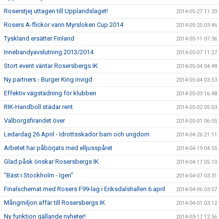
Roserstjej uttagen till Upplandslaget!
2014-05-27 11:20
Rosers A-flickor vann Myrsloken Cup 2014
2014-05-25 03:46
Tyskland ersätter Finland
2014-05-11 07:36
Innebandyavslutning 2013/2014
2014-05-07 11:27
Stort event väntar Rosersbergs IK
2014-05-04 04:48
Ny partners - Burger King invigd
2014-05-04 03:53
Effektiv vägstädning för klubben
2014-05-03 16:48
RIK-Handboll städar rent
2014-05-02 05:03
Valborgsfirandet över
2014-05-01 06:05
Ledardag 26 April - Idrottsskador barn och ungdom
2014-04-26 21:11
Arbetet har påbörjats med elljusspåret
2014-04-19 04:55
Glad påsk önskar Rosersbergs IK
2014-04-17 05:10
"Bäst i Stockholm - Igen"
2014-04-07 03:31
Finalschemat med Rosers F99-lag i Eriksdalshallen 6 april
2014-04-06 03:57
Mångmiljon affär till Rosersbergs IK
2014-04-01 03:12
Ny funktion gällande nyheter!
2014-03-17 12:56