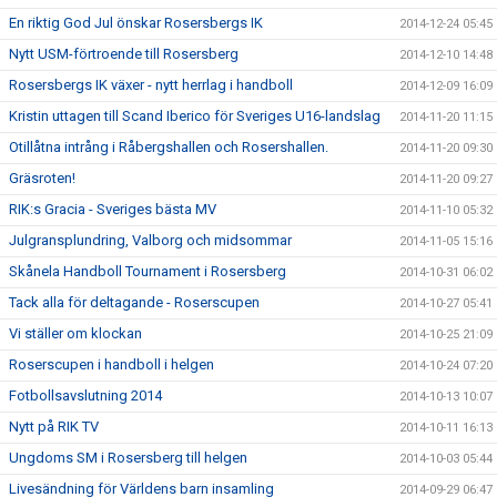
En riktig God Jul önskar Rosersbergs IK
2014-12-24 05:45
Nytt USM-förtroende till Rosersberg
2014-12-10 14:48
Rosersbergs IK växer - nytt herrlag i handboll
2014-12-09 16:09
Kristin uttagen till Scand Iberico för Sveriges U16-landslag
2014-11-20 11:15
Otillåtna intrång i Råbergshallen och Rosershallen.
2014-11-20 09:30
Gräsroten!
2014-11-20 09:27
RIK:s Gracia - Sveriges bästa MV
2014-11-10 05:32
Julgransplundring, Valborg och midsommar
2014-11-05 15:16
Skånela Handboll Tournament i Rosersberg
2014-10-31 06:02
Tack alla för deltagande - Roserscupen
2014-10-27 05:41
Vi ställer om klockan
2014-10-25 21:09
Roserscupen i handboll i helgen
2014-10-24 07:20
Fotbollsavslutning 2014
2014-10-13 10:07
Nytt på RIK TV
2014-10-11 16:13
Ungdoms SM i Rosersberg till helgen
2014-10-03 05:44
Livesändning för Världens barn insamling
2014-09-29 06:47