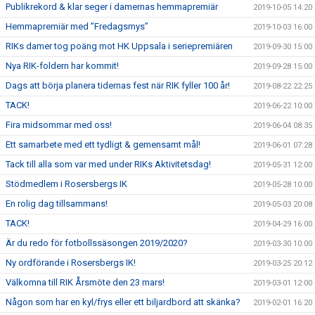
Publikrekord & klar seger i damernas hemmapremiär
2019-10-05 14:20
Hemmapremiär med ”Fredagsmys”
2019-10-03 16:00
RIKs damer tog poäng mot HK Uppsala i seriepremiären
2019-09-30 15:00
Nya RIK-foldern har kommit!
2019-09-28 15:00
Dags att börja planera tidernas fest när RIK fyller 100 år!
2019-08-22 22:25
TACK!
2019-06-22 10:00
Fira midsommar med oss!
2019-06-04 08:35
Ett samarbete med ett tydligt & gemensamt mål!
2019-06-01 07:28
Tack till alla som var med under RIKs Aktivitetsdag!
2019-05-31 12:00
Stödmedlem i Rosersbergs IK
2019-05-28 10:00
En rolig dag tillsammans!
2019-05-03 20:08
TACK!
2019-04-29 16:00
Är du redo för fotbollssäsongen 2019/2020?
2019-03-30 10:00
Ny ordförande i Rosersbergs IK!
2019-03-25 20:12
Välkomna till RIK Årsmöte den 23 mars!
2019-03-01 12:00
Någon som har en kyl/frys eller ett biljardbord att skänka?
2019-02-01 16:20