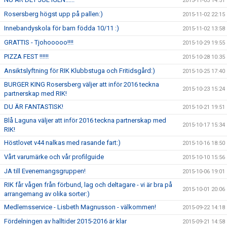
2015-11-03 14:51
Rosersberg högst upp på pallen:)
2015-11-02 22:15
Innebandyskola för barn födda 10/11 :)
2015-11-02 13:58
GRATTIS - Tjohooooo!!!!
2015-10-29 19:55
PIZZA FEST !!!!!!
2015-10-28 10:35
Ansiktslyftning för RIK Klubbstuga och Fritidsgård:)
2015-10-25 17:40
BURGER KING Rosersberg väljer att inför 2016 teckna
2015-10-23 15:24
partnerskap med RIK!
DU ÄR FANTASTISK!
2015-10-21 19:51
Blå Laguna väljer att inför 2016 teckna partnerskap med
2015-10-17 15:34
RIK!
Höstlovet v44 nalkas med rasande fart:)
2015-10-16 18:50
Vårt varumärke och vår profilguide
2015-10-10 15:56
JA till Evenemangsgruppen!
2015-10-06 19:01
RIK får vågen från förbund, lag och deltagare - vi är bra på
2015-10-01 20:06
arrangemang av olika sorter:)
Medlemsservice - Lisbeth Magnusson - välkommen!
2015-09-22 14:18
Fördelningen av halltider 2015-2016 är klar
2015-09-21 14:58