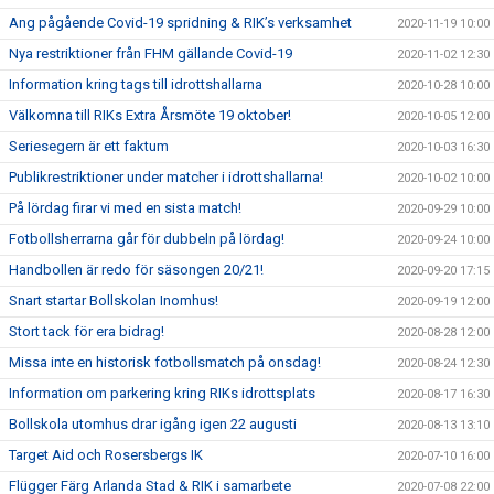
Ang pågående Covid-19 spridning & RIK’s verksamhet
2020-11-19 10:00
Nya restriktioner från FHM gällande Covid-19
2020-11-02 12:30
Information kring tags till idrottshallarna
2020-10-28 10:00
Välkomna till RIKs Extra Årsmöte 19 oktober!
2020-10-05 12:00
Seriesegern är ett faktum
2020-10-03 16:30
Publikrestriktioner under matcher i idrottshallarna!
2020-10-02 10:00
På lördag firar vi med en sista match!
2020-09-29 10:00
Fotbollsherrarna går för dubbeln på lördag!
2020-09-24 10:00
Handbollen är redo för säsongen 20/21!
2020-09-20 17:15
Snart startar Bollskolan Inomhus!
2020-09-19 12:00
Stort tack för era bidrag!
2020-08-28 12:00
Missa inte en historisk fotbollsmatch på onsdag!
2020-08-24 12:30
Information om parkering kring RIKs idrottsplats
2020-08-17 16:30
Bollskola utomhus drar igång igen 22 augusti
2020-08-13 13:10
Target Aid och Rosersbergs IK
2020-07-10 16:00
Flügger Färg Arlanda Stad & RIK i samarbete
2020-07-08 22:00