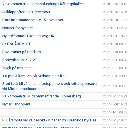
Välkommen till Julgransplundring i Råbergshallen!
2018-01-02 10:15
Julklappsfredag 8 december
2017-12-07 16:58
Extra informationsmöte 15 november
2017-10-31 17:32
Notiser för nyheter
2017-10-11 22:03
Ny ordförande i Rosersbergs IK
2017-10-08 18:27
EXTRA ÅRSMÖTE
2017-10-01 08:02
Rövarpriser på Stadium
2017-09-01 08:58
Rosersbergs IK i SVT.
2017-08-30 08:26
Tryck på matchställ
2017-08-15 08:30
1:a pris 3-kampen på Midsommarafton.
2017-08-06 20:17
Stort tack till våra samarbetspartners och lotterisponsorer
2017-07-03 09:21
vid Midsommarfirandet!
Välkommen till Midsommarfirande i Rosersberg
2017-06-15 15:22
Nyhet i shoppen!
2017-05-01 16:33
2017-04-10 08:05
RIK årsmöte var välbesökt - vi har en ny Föreningsstyrelse
2017-03-12 18:01