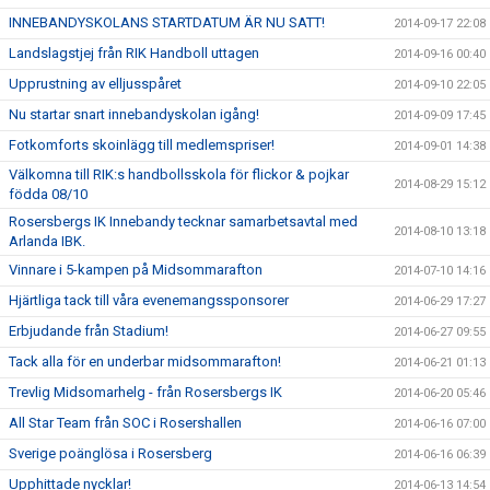
INNEBANDYSKOLANS STARTDATUM ÄR NU SATT!
2014-09-17 22:08
Landslagstjej från RIK Handboll uttagen
2014-09-16 00:40
Upprustning av elljusspåret
2014-09-10 22:05
Nu startar snart innebandyskolan igång!
2014-09-09 17:45
Fotkomforts skoinlägg till medlemspriser!
2014-09-01 14:38
Välkomna till RIK:s handbollsskola för flickor & pojkar
2014-08-29 15:12
födda 08/10
Rosersbergs IK Innebandy tecknar samarbetsavtal med
2014-08-10 13:18
Arlanda IBK.
Vinnare i 5-kampen på Midsommarafton
2014-07-10 14:16
Hjärtliga tack till våra evenemangssponsorer
2014-06-29 17:27
Erbjudande från Stadium!
2014-06-27 09:55
Tack alla för en underbar midsommarafton!
2014-06-21 01:13
Trevlig Midsomarhelg - från Rosersbergs IK
2014-06-20 05:46
All Star Team från SOC i Rosershallen
2014-06-16 07:00
Sverige poänglösa i Rosersberg
2014-06-16 06:39
Upphittade nycklar!
2014-06-13 14:54