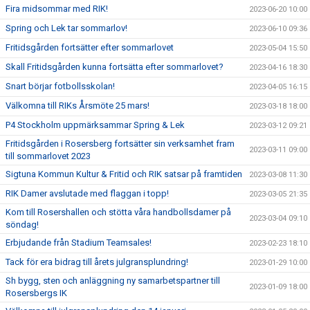
Fira midsommar med RIK!
2023-06-20 10:00
Spring och Lek tar sommarlov!
2023-06-10 09:36
Fritidsgården fortsätter efter sommarlovet
2023-05-04 15:50
Skall Fritidsgården kunna fortsätta efter sommarlovet?
2023-04-16 18:30
Snart börjar fotbollsskolan!
2023-04-05 16:15
Välkomna till RIKs Årsmöte 25 mars!
2023-03-18 18:00
P4 Stockholm uppmärksammar Spring & Lek
2023-03-12 09:21
Fritidsgården i Rosersberg fortsätter sin verksamhet fram
2023-03-11 09:00
till sommarlovet 2023
Sigtuna Kommun Kultur & Fritid och RIK satsar på framtiden
2023-03-08 11:30
RIK Damer avslutade med flaggan i topp!
2023-03-05 21:35
Kom till Rosershallen och stötta våra handbollsdamer på
2023-03-04 09:10
söndag!
Erbjudande från Stadium Teamsales!
2023-02-23 18:10
Tack för era bidrag till årets julgransplundring!
2023-01-29 10:00
Sh bygg, sten och anläggning ny samarbetspartner till
2023-01-09 18:00
Rosersbergs IK