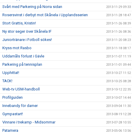
Svårt med Parkering på Norra sidan
2013-11-29 09:33
Rosersvinst i derbyt mot Skånela i Upplandsserien
2013-11-28 18:47
Stort Grattis, Kristin!
2013-11-26 08:39
Ny stor seger över Skånela IF
2013-11-26 08:36
Juniortränare i Fotboll sökes!
2013-11-20 08:23
Kryss mot Rasbo
2013-11-18 08:17
Uddamåls förlust i Gävle
2013-11-07 11:19
Parkering på tennisplan
2013-11-01 09:44
Upphittat!
2013-10-27 11:52
TACK!
2013-10-25 08:28
Web-tv USM-handboll
2013-10-12 22:35
Profilguiden
2013-10-07 14:44
Innebandy för damer
2013-09-04 11:30
Gympastart!
2013-08-19 12:28
Vinnare i trekamp - Midsommar
2013-07-28 10:55
Patamera
2013-05-06 13:56