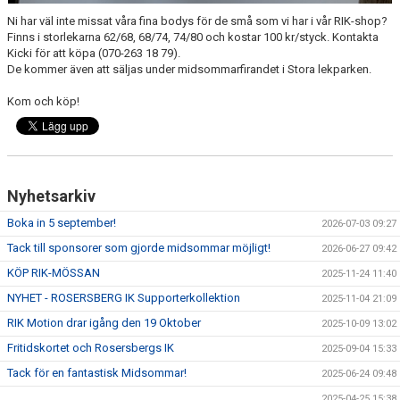
Ni har väl inte missat våra fina bodys för de små som vi har i vår RIK-shop?
Finns i storlekarna 62/68, 68/74, 74/80 och kostar 100 kr/styck. Kontakta
Kicki för att köpa (070-263 18 79).
De kommer även att säljas under midsommarfirandet i Stora lekparken.
Kom och köp!
Nyhetsarkiv
Boka in 5 september!
2026-07-03 09:27
Tack till sponsorer som gjorde midsommar möjligt!
2026-06-27 09:42
KÖP RIK-MÖSSAN
2025-11-24 11:40
NYHET - ROSERSBERG IK Supporterkollektion
2025-11-04 21:09
RIK Motion drar igång den 19 Oktober
2025-10-09 13:02
Fritidskortet och Rosersbergs IK
2025-09-04 15:33
Tack för en fantastisk Midsommar!
2025-06-24 09:48
2025-04-25 15:38