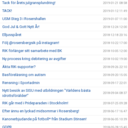
Tack för årets julgransplundring!
2019-01-21 08:58
TACK!
2019-01-12 11:49
USM Steg 3 i Rosershallen
2019-01-07 11:00
God Jul & Gott Nytt År!
2018-12-24 12:00
Elljusspåret
2018-12-18 20:16
Följ @rosersbergsik på instagram!
2018-10-22 17:00
RIK förlänger sitt samarbete med BK
2018-10-05 12:00
Ny process kring debitering av avgifter
2018-10-02 19:00
Äkta RIK-supporter?
2018-09-26 22:10
Basföreläsning om autism
2018-09-20 15:05
Rensning i Sportadmin
2018-09-17 22:01
Nytt besök av SISU med utbildningen "Världens bästa
2018-09-04 08:37
idrottsförälder!"
RIK går med i Prideparaden i Stockholm!
2018-07-25 09:28
Efter ännu en lyckad midsommar i Rosersberg!
2018-06-17 16:47
Kanonerbjudande på fotboll* från Stadium Stinsen!
2018-06-05 10:39
GDPR
2018-05-28 15:45