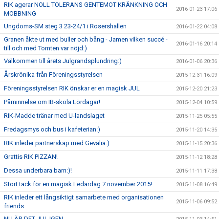
RIK agerar NOLL TOLERANS GENTEMOT KRÄNKNING OCH
2016-01-23 17:06
MOBBNING
Ungdoms-SM steg 3 23-24/1 i Rosershallen
2016-01-22 04:08
Granen åkte ut med buller och bång - Jamen vilken succé -
2016-01-16 20:14
till och med Tomten var nöjd:)
Välkommen till årets Julgrandsplundring:)
2016-01-06 20:36
Årskrönika från Föreningsstyrelsen
2015-12-31 16:09
Föreningsstyrelsen RIK önskar er en magisk JUL
2015-12-20 21:23
Påminnelse om IB-skola Lördagar!
2015-12-04 10:59
RIK-Madde tränar med U-landslaget
2015-11-25 05:55
Fredagsmys och bus i kafeterian:)
2015-11-20 14:35
RIK inleder partnerskap med Gevalia:)
2015-11-15 20:36
Grattis RIK PIZZAN!
2015-11-12 18:28
Dessa underbara barn:)!
2015-11-11 17:38
Stort tack för en magisk Ledardag 7 november 2015!
2015-11-08 16:49
RIK inleder ett långsiktigt samarbete med organisationen
2015-11-06 09:52
friends
NU ÄR DET JUL IGEN......