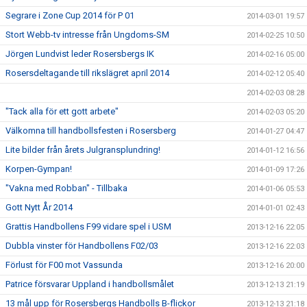
Segrare i Zone Cup 2014 för P 01
2014-03-01 19:57
Stort Webb-tv intresse från Ungdoms-SM
2014-02-25 10:50
Jörgen Lundvist leder Rosersbergs IK
2014-02-16 05:00
Rosersdeltagande till rikslägret april 2014
2014-02-12 05:40
2014-02-03 08:28
"Tack alla för ett gott arbete"
2014-02-03 05:20
Välkomna till handbollsfesten i Rosersberg
2014-01-27 04:47
Lite bilder från årets Julgransplundring!
2014-01-12 16:56
Korpen-Gympan!
2014-01-09 17:26
"Vakna med Robban" - Tillbaka
2014-01-06 05:53
Gott Nytt År 2014
2014-01-01 02:43
Grattis Handbollens F99 vidare spel i USM
2013-12-16 22:05
Dubbla vinster för Handbollens F02/03
2013-12-16 22:03
Förlust för F00 mot Vassunda
2013-12-16 20:00
Patrice försvarar Uppland i handbollsmålet
2013-12-13 21:19
13 mål upp för Rosersbergs Handbolls B-flickor
2013-12-13 21:18