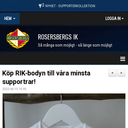
NYHET - SUPPORTERKOLLEKTION
HEM
LOGGA IN
ROSERSBERGS IK
Så många som möjligt - så länge som möjligt
STARTSIDA
Köp RIK-bodyn till våra minsta
<
>
supportrar!
NYHETER
2022-06-15 16:45
KALENDER
MEDLEM I RIK
FÖRENINGEN