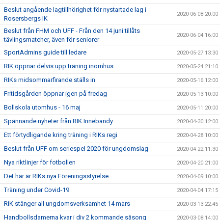
Beslut angående lagtillhörighet för nystartade lag i
2020-06-08 20:00
Rosersbergs IK
Beslut från FHM och UFF - Från den 14 juni tillåts
2020-06-04 16:00
tävlingsmatcher, även för seniorer
SportAdmins guide till ledare
2020-05-27 13:30
RIK öppnar delvis upp träning inomhus
2020-05-24 21:10
RIKs midsommarfirande ställs in
2020-05-16 12:00
Fritidsgården öppnar igen på fredag
2020-05-13 10:00
Bollskola utomhus - 16 maj
2020-05-11 20:00
Spännande nyheter från RIK Innebandy
2020-04-30 12:00
Ett förtydligande kring träning i RIKs regi
2020-04-28 10:00
Beslut från UFF om seriespel 2020 för ungdomslag
2020-04-22 11:30
Nya riktlinjer för fotbollen
2020-04-20 21:00
Det här är RIKs nya Föreningsstyrelse
2020-04-09 10:00
Träning under Covid-19
2020-04-04 17:15
RIK stänger all ungdomsverksamhet 14 mars
2020-03-13 22:45
Handbollsdamerna kvar i div 2 kommande säsong
2020-03-08 14:00