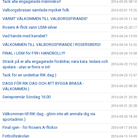
Tack alla engagerade människor!
2016-05-05 08:10
Valborgsbrasan samlade mycket folk
2016-05-01 19:25
VARMT VÄLKOMMEN TILL VALBORGSFIRANDE!
2016-04-29 11:34
Rosers A-flick vann USM-silver
2016-04-25 20:17
Vad hände med kansliet?
2016-04-24 19:09
VÄLKOMMEN TILL VALBORGSFIRANDE I ROSERSBERG!
2016-04-24 16:25
FINAL i USM för F99 i HANDBOLL!!!!
2016-04-24 10:58
Sträck på er alla engagerade föräldrar, nära kära. ledare och
2016-04-23 19:52
spelare - utan er finns vi int!
Tack för en underbar RIK dag:)
2016-04-23 15:47
DAGS FÖR RIK DAG OCH ATT BYGGA BRASA -
2016-04-23 08:30
VÄLKOMMEN:)
Seriepremiär Söndag 16:00
2016-04-21 20:30
2016-04-21 20:28
Välkommen till RIK dag - glöm inte att anmäla dig via
2016-04-20 18:34
sportadmin:)
Final igen - för Rosers A-flickor
2016-04-17 04:05
Fotbollsskolan
2016-04-15 14:49