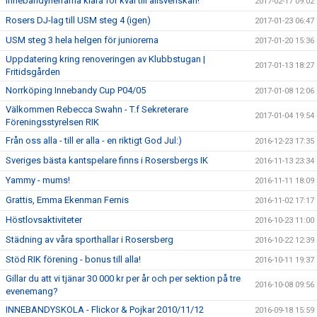
Innebandyherrarna klara för kval till allsvenskan!
2017-02-17 09:02
Rosers DJ-lag till USM steg 4 (igen)
2017-01-23 06:47
USM steg 3 hela helgen för juniorerna
2017-01-20 15:36
Uppdatering kring renoveringen av Klubbstugan |
2017-01-13 18:27
Fritidsgården
Norrköping Innebandy Cup P04/05
2017-01-08 12:06
Välkommen Rebecca Swahn - T.f Sekreterare
2017-01-04 19:54
Föreningsstyrelsen RIK
Från oss alla - till er alla - en riktigt God Jul:)
2016-12-23 17:35
Sveriges bästa kantspelare finns i Rosersbergs IK
2016-11-13 23:34
Yammy - mums!
2016-11-11 18:09
Grattis, Emma Ekenman Fernis
2016-11-02 17:17
Höstlovsaktiviteter
2016-10-23 11:00
Städning av våra sporthallar i Rosersberg
2016-10-22 12:39
Stöd RIK förening - bonus till alla!
2016-10-11 19:37
Gillar du att vi tjänar 30 000 kr per år och per sektion på tre
2016-10-08 09:56
evenemang?
INNEBANDYSKOLA - Flickor & Pojkar 2010/11/12
2016-09-18 15:59