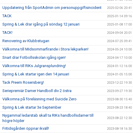
Uppdatering från SportAdmin om personuppgiftsincident
2025-02-06 20:41
TACK
2025-01-14 09:16
Spring & Lek drar igång på söndag 12 januari
2025-01-08 17:00
TACK!
2024-09-04 20:01
Renovering av Klubbstugan
2024-07-25 09:41
Välkomna till Midsommarfirande i Stora lekparken!
2024-05-24 10:00
Snart drar Fotbollsskolan igång igen!
2024-04-17 10:00
Välkomna till RIKs Julgransplundring!
2024-01-12 16:00
Spring & Lek startar igen den 14 januari
2024-01-05 15:00
Tack Preem Rosersberg!
2023-12-22 19:30
Seriepremiär Damer Handboll div 2 östra
2023-09-27 19:30
Välkomna på föreläsning med Suicide Zero
2023-08-30 15:40
Spring & Lek startar 3e September
2023-08-23 18:40
Nygammal ledarstab skall ta RIKs handbollsdamer till
2023-08-22 12:30
högre höjder
Fritidsgården öppnar ikväll!
2023-08-18 16:30