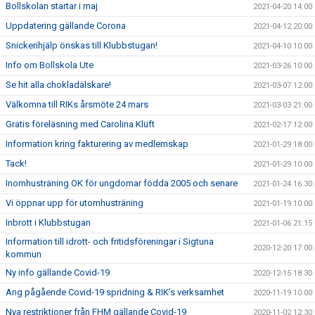
Bollskolan startar i maj
2021-04-20 14:00
Uppdatering gällande Corona
2021-04-12 20:00
Snickerihjälp önskas till Klubbstugan!
2021-04-10 10:00
Info om Bollskola Ute
2021-03-26 10:00
Se hit alla chokladälskare!
2021-03-07 12:00
Välkomna till RIKs årsmöte 24 mars
2021-03-03 21:00
Gratis föreläsning med Carolina Klüft
2021-02-17 12:00
Information kring fakturering av medlemskap
2021-01-29 18:00
Tack!
2021-01-29 10:00
Inomhusträning OK för ungdomar födda 2005 och senare
2021-01-24 16:30
Vi öppnar upp för utomhusträning
2021-01-19 10:00
Inbrott i Klubbstugan
2021-01-06 21:15
Information till idrott- och fritidsföreningar i Sigtuna
2020-12-20 17:00
kommun
Ny info gällande Covid-19
2020-12-15 18:30
Ang pågående Covid-19 spridning & RIK’s verksamhet
2020-11-19 10:00
Nya restriktioner från FHM gällande Covid-19
2020-11-02 12:30