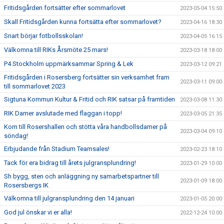
Fritidsgården fortsätter efter sommarlovet
2023-05-04 15:50
Skall Fritidsgården kunna fortsätta efter sommarlovet?
2023-04-16 18:30
Snart börjar fotbollsskolan!
2023-04-05 16:15
Välkomna till RIKs Årsmöte 25 mars!
2023-03-18 18:00
P4 Stockholm uppmärksammar Spring & Lek
2023-03-12 09:21
Fritidsgården i Rosersberg fortsätter sin verksamhet fram
2023-03-11 09:00
till sommarlovet 2023
Sigtuna Kommun Kultur & Fritid och RIK satsar på framtiden
2023-03-08 11:30
RIK Damer avslutade med flaggan i topp!
2023-03-05 21:35
Kom till Rosershallen och stötta våra handbollsdamer på
2023-03-04 09:10
söndag!
Erbjudande från Stadium Teamsales!
2023-02-23 18:10
Tack för era bidrag till årets julgransplundring!
2023-01-29 10:00
Sh bygg, sten och anläggning ny samarbetspartner till
2023-01-09 18:00
Rosersbergs IK
Välkomna till julgransplundring den 14 januari
2023-01-05 20:00
God jul önskar vi er alla!
2022-12-24 10:00