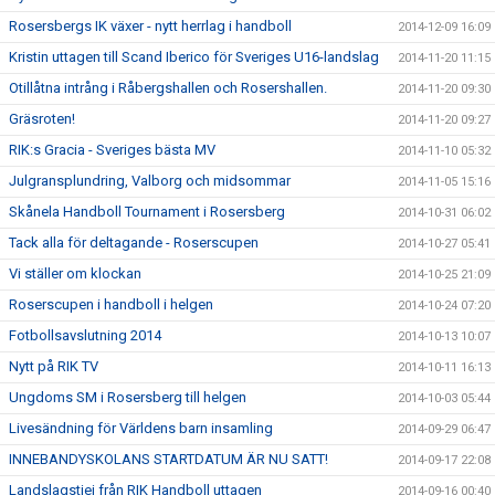
Rosersbergs IK växer - nytt herrlag i handboll
2014-12-09 16:09
Kristin uttagen till Scand Iberico för Sveriges U16-landslag
2014-11-20 11:15
Otillåtna intrång i Råbergshallen och Rosershallen.
2014-11-20 09:30
Gräsroten!
2014-11-20 09:27
RIK:s Gracia - Sveriges bästa MV
2014-11-10 05:32
Julgransplundring, Valborg och midsommar
2014-11-05 15:16
Skånela Handboll Tournament i Rosersberg
2014-10-31 06:02
Tack alla för deltagande - Roserscupen
2014-10-27 05:41
Vi ställer om klockan
2014-10-25 21:09
Roserscupen i handboll i helgen
2014-10-24 07:20
Fotbollsavslutning 2014
2014-10-13 10:07
Nytt på RIK TV
2014-10-11 16:13
Ungdoms SM i Rosersberg till helgen
2014-10-03 05:44
Livesändning för Världens barn insamling
2014-09-29 06:47
INNEBANDYSKOLANS STARTDATUM ÄR NU SATT!
2014-09-17 22:08
Landslagstjej från RIK Handboll uttagen
2014-09-16 00:40