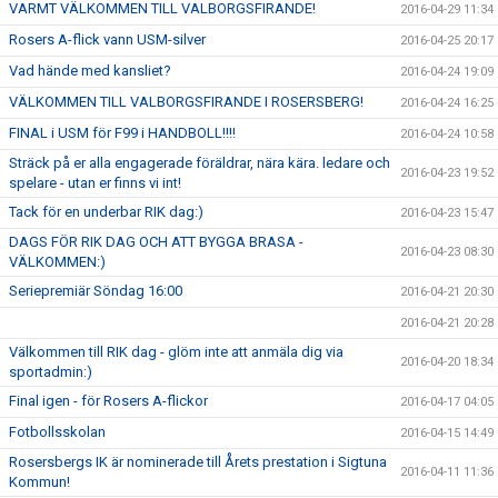
VARMT VÄLKOMMEN TILL VALBORGSFIRANDE!
2016-04-29 11:34
Rosers A-flick vann USM-silver
2016-04-25 20:17
Vad hände med kansliet?
2016-04-24 19:09
VÄLKOMMEN TILL VALBORGSFIRANDE I ROSERSBERG!
2016-04-24 16:25
FINAL i USM för F99 i HANDBOLL!!!!
2016-04-24 10:58
Sträck på er alla engagerade föräldrar, nära kära. ledare och
2016-04-23 19:52
spelare - utan er finns vi int!
Tack för en underbar RIK dag:)
2016-04-23 15:47
DAGS FÖR RIK DAG OCH ATT BYGGA BRASA -
2016-04-23 08:30
VÄLKOMMEN:)
Seriepremiär Söndag 16:00
2016-04-21 20:30
2016-04-21 20:28
Välkommen till RIK dag - glöm inte att anmäla dig via
2016-04-20 18:34
sportadmin:)
Final igen - för Rosers A-flickor
2016-04-17 04:05
Fotbollsskolan
2016-04-15 14:49
Rosersbergs IK är nominerade till Årets prestation i Sigtuna
2016-04-11 11:36
Kommun!