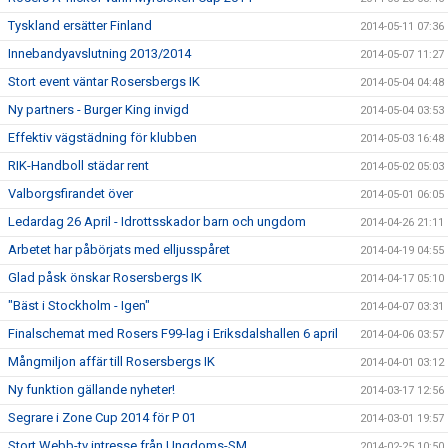
Tyskland ersätter Finland
2014-05-11 07:36
Innebandyavslutning 2013/2014
2014-05-07 11:27
Stort event väntar Rosersbergs IK
2014-05-04 04:48
Ny partners - Burger King invigd
2014-05-04 03:53
Effektiv vägstädning för klubben
2014-05-03 16:48
RIK-Handboll städar rent
2014-05-02 05:03
Valborgsfirandet över
2014-05-01 06:05
Ledardag 26 April - Idrottsskador barn och ungdom
2014-04-26 21:11
Arbetet har påbörjats med elljusspåret
2014-04-19 04:55
Glad påsk önskar Rosersbergs IK
2014-04-17 05:10
"Bäst i Stockholm - Igen"
2014-04-07 03:31
Finalschemat med Rosers F99-lag i Eriksdalshallen 6 april
2014-04-06 03:57
Mångmiljon affär till Rosersbergs IK
2014-04-01 03:12
Ny funktion gällande nyheter!
2014-03-17 12:56
Segrare i Zone Cup 2014 för P 01
2014-03-01 19:57
Stort Webb-tv intresse från Ungdoms-SM
2014-02-25 10:50