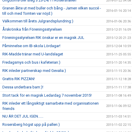
Ungdoms-SM steg 3 23-24/1 i Rosershallen
2016-01-22 04:08
Granen åkte ut med buller och bång - Jamen vilken succé -
2016-01-16 20:14
till och med Tomten var nöjd:)
Välkommen till årets Julgrandsplundring:)
2016-01-06 20:36
Årskrönika från Föreningsstyrelsen
2015-12-31 16:09
Föreningsstyrelsen RIK önskar er en magisk JUL
2015-12-20 21:23
Påminnelse om IB-skola Lördagar!
2015-12-04 10:59
RIK-Madde tränar med U-landslaget
2015-11-25 05:55
Fredagsmys och bus i kafeterian:)
2015-11-20 14:35
RIK inleder partnerskap med Gevalia:)
2015-11-15 20:36
Grattis RIK PIZZAN!
2015-11-12 18:28
Dessa underbara barn:)!
2015-11-11 17:38
Stort tack för en magisk Ledardag 7 november 2015!
2015-11-08 16:49
RIK inleder ett långsiktigt samarbete med organisationen
2015-11-06 09:52
friends
NU ÄR DET JUL IGEN......
2015-11-03 14:51
Rosersberg högst upp på pallen:)
2015-11-02 22:15