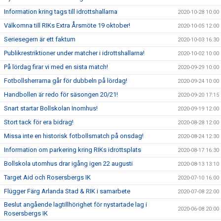
Information kring tags till idrottshallarna
2020-10-28 10:00
Välkomna till RIKs Extra Årsmöte 19 oktober!
2020-10-05 12:00
Seriesegern är ett faktum
2020-10-03 16:30
Publikrestriktioner under matcher i idrottshallarna!
2020-10-02 10:00
På lördag firar vi med en sista match!
2020-09-29 10:00
Fotbollsherrarna går för dubbeln på lördag!
2020-09-24 10:00
Handbollen är redo för säsongen 20/21!
2020-09-20 17:15
Snart startar Bollskolan Inomhus!
2020-09-19 12:00
Stort tack för era bidrag!
2020-08-28 12:00
Missa inte en historisk fotbollsmatch på onsdag!
2020-08-24 12:30
Information om parkering kring RIKs idrottsplats
2020-08-17 16:30
Bollskola utomhus drar igång igen 22 augusti
2020-08-13 13:10
Target Aid och Rosersbergs IK
2020-07-10 16:00
Flügger Färg Arlanda Stad & RIK i samarbete
2020-07-08 22:00
Beslut angående lagtillhörighet för nystartade lag i
2020-06-08 20:00
Rosersbergs IK