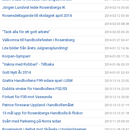
Jörgen Lundvist leder Rosersbergs IK
2014-02-16 05:00
Rosersdeltagande till rikslägret april 2014
2014-02-12 05:40
2014-02-03 08:28
"Tack alla för ett gott arbete"
2014-02-03 05:20
Välkomna till handbollsfesten i Rosersberg
2014-01-27 04:47
Lite bilder från årets Julgransplundring!
2014-01-12 16:56
Korpen-Gympan!
2014-01-09 17:26
"Vakna med Robban" - Tillbaka
2014-01-06 05:53
Gott Nytt År 2014
2014-01-01 02:43
Grattis Handbollens F99 vidare spel i USM
2013-12-16 22:05
Dubbla vinster för Handbollens F02/03
2013-12-16 22:03
Förlust för F00 mot Vassunda
2013-12-16 20:00
Patrice försvarar Uppland i handbollsmålet
2013-12-13 21:19
13 mål upp för Rosersbergs Handbolls B-flickor
2013-12-13 21:18
Svårt med Parkering på Norra sidan
2013-11-29 09:33
Rosersvinst i derbyt mot Skånela i Upplandsserien
2013-11-28 18:47