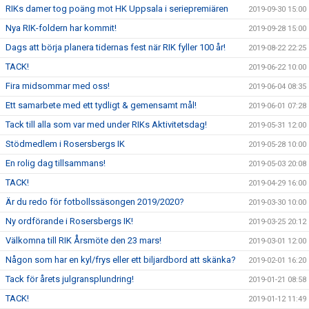
RIKs damer tog poäng mot HK Uppsala i seriepremiären
2019-09-30 15:00
Nya RIK-foldern har kommit!
2019-09-28 15:00
Dags att börja planera tidernas fest när RIK fyller 100 år!
2019-08-22 22:25
TACK!
2019-06-22 10:00
Fira midsommar med oss!
2019-06-04 08:35
Ett samarbete med ett tydligt & gemensamt mål!
2019-06-01 07:28
Tack till alla som var med under RIKs Aktivitetsdag!
2019-05-31 12:00
Stödmedlem i Rosersbergs IK
2019-05-28 10:00
En rolig dag tillsammans!
2019-05-03 20:08
TACK!
2019-04-29 16:00
Är du redo för fotbollssäsongen 2019/2020?
2019-03-30 10:00
Ny ordförande i Rosersbergs IK!
2019-03-25 20:12
Välkomna till RIK Årsmöte den 23 mars!
2019-03-01 12:00
Någon som har en kyl/frys eller ett biljardbord att skänka?
2019-02-01 16:20
Tack för årets julgransplundring!
2019-01-21 08:58
TACK!
2019-01-12 11:49