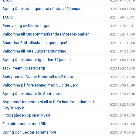
TACK
2025-01-14 09:16
Spring & Lek drar igång på söndag 12 januari
2025-01-08 17:00
TACK!
2024-09-04 20:01
Renovering av Klubbstugan
2024-07-25 09:41
Välkomna till Midsommarfirande i Stora lekparken!
2024-05-24 10:00
Snart drar Fotbollsskolan igång igen!
2024-04-17 10:00
Välkomna till RIKs Julgransplundring!
2024-01-12 16:00
Spring & Lek startar igen den 14 januari
2024-01-05 15:00
Tack Preem Rosersberg!
2023-12-22 19:30
Seriepremiär Damer Handboll div 2 östra
2023-09-27 19:30
Välkomna på föreläsning med Suicide Zero
2023-08-30 15:40
Spring & Lek startar 3e September
2023-08-23 18:40
Nygammal ledarstab skall ta RIKs handbollsdamer till
2023-08-22 12:30
högre höjder
Fritidsgården öppnar ikväll!
2023-08-18 16:30
Fira midsommar med RIK!
2023-06-20 10:00
Spring och Lek tar sommarlov!
2023-06-10 09:36