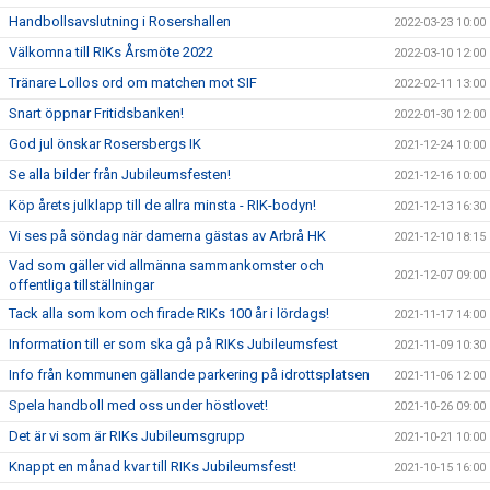
Handbollsavslutning i Rosershallen
2022-03-23 10:00
Välkomna till RIKs Årsmöte 2022
2022-03-10 12:00
Tränare Lollos ord om matchen mot SIF
2022-02-11 13:00
Snart öppnar Fritidsbanken!
2022-01-30 12:00
God jul önskar Rosersbergs IK
2021-12-24 10:00
Se alla bilder från Jubileumsfesten!
2021-12-16 10:00
Köp årets julklapp till de allra minsta - RIK-bodyn!
2021-12-13 16:30
Vi ses på söndag när damerna gästas av Arbrå HK
2021-12-10 18:15
Vad som gäller vid allmänna sammankomster och
2021-12-07 09:00
offentliga tillställningar
Tack alla som kom och firade RIKs 100 år i lördags!
2021-11-17 14:00
Information till er som ska gå på RIKs Jubileumsfest
2021-11-09 10:30
Info från kommunen gällande parkering på idrottsplatsen
2021-11-06 12:00
Spela handboll med oss under höstlovet!
2021-10-26 09:00
Det är vi som är RIKs Jubileumsgrupp
2021-10-21 10:00
Knappt en månad kvar till RIKs Jubileumsfest!
2021-10-15 16:00