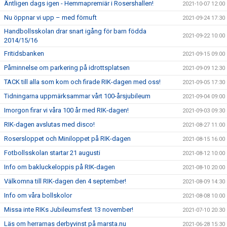
Äntligen dags igen - Hemmapremiär i Rosershallen!
2021-10-07 12:00
Nu öppnar vi upp – med förnuft
2021-09-24 17:30
Handbollsskolan drar snart igång för barn födda
2021-09-22 10:00
2014/15/16
Fritidsbanken
2021-09-15 09:00
Påminnelse om parkering på idrottsplatsen
2021-09-09 12:30
TACK till alla som kom och firade RIK-dagen med oss!
2021-09-05 17:30
Tidningarna uppmärksammar vårt 100-årsjubileum
2021-09-04 09:00
Imorgon firar vi våra 100 år med RIK-dagen!
2021-09-03 09:30
RIK-dagen avslutas med disco!
2021-08-27 11:00
Rosersloppet och Miniloppet på RIK-dagen
2021-08-15 16:00
Fotbollsskolan startar 21 augusti
2021-08-12 10:00
Info om bakluckeloppis på RIK-dagen
2021-08-10 20:00
Välkomna till RIK-dagen den 4 september!
2021-08-09 14:30
Info om våra bollskolor
2021-08-08 10:00
Missa inte RIKs Jubileumsfest 13 november!
2021-07-10 20:30
Läs om herrarnas derbyvinst på marsta.nu
2021-06-28 15:30