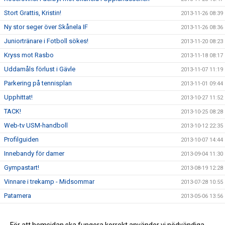
Stort Grattis, Kristin!
2013-11-26 08:39
Ny stor seger över Skånela IF
2013-11-26 08:36
Juniortränare i Fotboll sökes!
2013-11-20 08:23
Kryss mot Rasbo
2013-11-18 08:17
Uddamåls förlust i Gävle
2013-11-07 11:19
Parkering på tennisplan
2013-11-01 09:44
Upphittat!
2013-10-27 11:52
TACK!
2013-10-25 08:28
Web-tv USM-handboll
2013-10-12 22:35
Profilguiden
2013-10-07 14:44
Innebandy för damer
2013-09-04 11:30
Gympastart!
2013-08-19 12:28
Vinnare i trekamp - Midsommar
2013-07-28 10:55
Patamera
2013-05-06 13:56
Ingen gympa torsdag 6/6
2013-05-06 13:55
Valborg 2013
2013-04-30 08:46