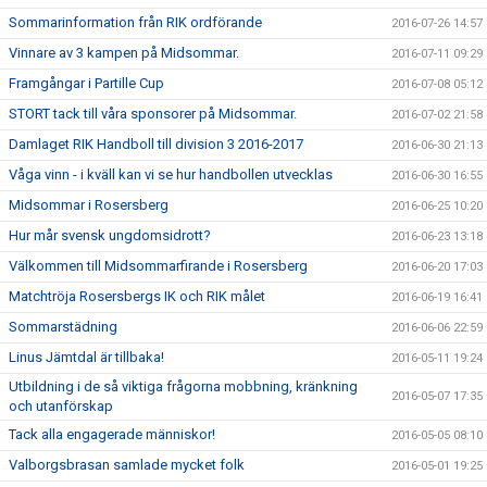
Sommarinformation från RIK ordförande
2016-07-26 14:57
Vinnare av 3 kampen på Midsommar.
2016-07-11 09:29
Framgångar i Partille Cup
2016-07-08 05:12
STORT tack till våra sponsorer på Midsommar.
2016-07-02 21:58
Damlaget RIK Handboll till division 3 2016-2017
2016-06-30 21:13
Våga vinn - i kväll kan vi se hur handbollen utvecklas
2016-06-30 16:55
Midsommar i Rosersberg
2016-06-25 10:20
Hur mår svensk ungdomsidrott?
2016-06-23 13:18
Välkommen till Midsommarfirande i Rosersberg
2016-06-20 17:03
Matchtröja Rosersbergs IK och RIK målet
2016-06-19 16:41
Sommarstädning
2016-06-06 22:59
Linus Jämtdal är tillbaka!
2016-05-11 19:24
Utbildning i de så viktiga frågorna mobbning, kränkning
2016-05-07 17:35
och utanförskap
Tack alla engagerade människor!
2016-05-05 08:10
Valborgsbrasan samlade mycket folk
2016-05-01 19:25