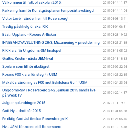
Välkommen till fotbollsskolan 2015!
2015-04-14 11:37
Parkering framför Konstgräsplanen temporärt avstängd
2015-04-14 11:04
Victor Levén vänder hem till Rosersberg!
2015-04-08 13:41
Trevlig påskhelg önskar RIK
2015-04-04 06:31
Bäst i Uppland - Rosers A-flickor
2015-03-28 19:22
INNEBANDYAVSLUTNING 28/3, Mixturnering + prisutdelning
2015-03-25 21:18
RIK klara för Ungdoms-SM finalspel
2015-03-16 05:02
Grattis, Kristin - nästa JEM-kval
2015-02-18 18:13
Spelare som tillhör rikslägret
2015-02-09 22:24
Rosers F00 klara för steg 4 i USM
2015-01-25 22:15
Makalös vändning av F00 mot Eskilstuna Guif i USM
2015-01-24 23:24
Ungdoms-SM i Rosersberg 24-25 januari 2015 sänds live
2015-01-22 14:37
på WebbTV
Julgransplundringen 2015
2015-01-11 19:51
Gott Nytt Idrottsår 2015
2014-12-31 04:58
En riktig God Jul önskar Rosersbergs IK
2014-12-24 05:45
Nytt USM-förtroende till Rosersberg
2014-12-10 14:48