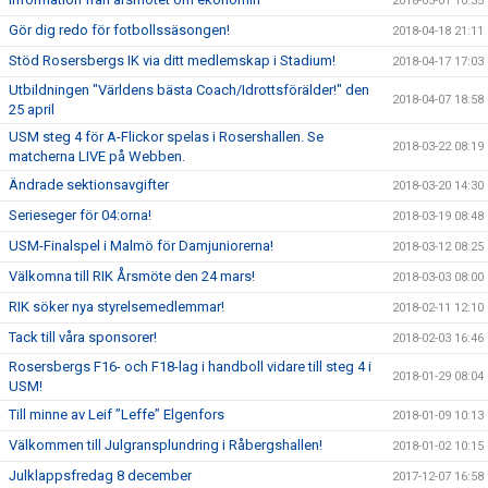
2018-05-01 10:35
Gör dig redo för fotbollssäsongen!
2018-04-18 21:11
Stöd Rosersbergs IK via ditt medlemskap i Stadium!
2018-04-17 17:03
Utbildningen "Världens bästa Coach/Idrottsförälder!" den
2018-04-07 18:58
25 april
USM steg 4 för A-Flickor spelas i Rosershallen. Se
2018-03-22 08:19
matcherna LIVE på Webben.
Ändrade sektionsavgifter
2018-03-20 14:30
Serieseger för 04:orna!
2018-03-19 08:48
USM-Finalspel i Malmö för Damjuniorerna!
2018-03-12 08:25
Välkomna till RIK Årsmöte den 24 mars!
2018-03-03 08:00
RIK söker nya styrelsemedlemmar!
2018-02-11 12:10
Tack till våra sponsorer!
2018-02-03 16:46
Rosersbergs F16- och F18-lag i handboll vidare till steg 4 i
2018-01-29 08:04
USM!
Till minne av Leif ”Leffe” Elgenfors
2018-01-09 10:13
Välkommen till Julgransplundring i Råbergshallen!
2018-01-02 10:15
Julklappsfredag 8 december
2017-12-07 16:58