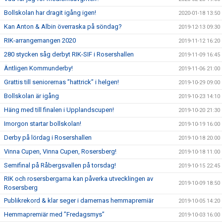
Bollskolan har dragit igång igen!
2020-01-18 13:50
Kan Anton & Albin överraska på söndag?
2019-12-13 09:30
RIK-arrangemangen 2020
2019-11-12 16:20
280 stycken såg derbyt RIK-SIF i Rosershallen
2019-11-09 16:45
Äntligen Kommunderby!
2019-11-06 21:00
Grattis till seniorernas ”hattrick” i helgen!
2019-10-29 09:00
Bollskolan är igång
2019-10-23 14:10
Häng med till finalen i Upplandscupen!
2019-10-20 21:30
Imorgon startar bollskolan!
2019-10-19 16:00
Derby på lördag i Rosershallen
2019-10-18 20:00
Vinna Cupen, Vinna Cupen, Rosersberg!
2019-10-18 11:00
Semifinal på Råbergsvallen på torsdag!
2019-10-15 22:45
RIK och rosersbergarna kan påverka utvecklingen av
2019-10-09 18:50
Rosersberg
Publikrekord & klar seger i damernas hemmapremiär
2019-10-05 14:20
Hemmapremiär med ”Fredagsmys”
2019-10-03 16:00