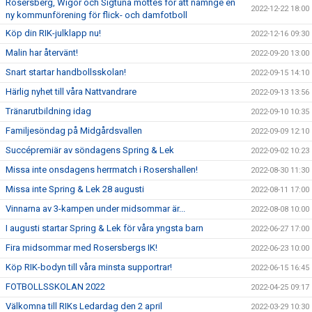
Rosersberg, Wigör och Sigtuna möttes för att namnge en
2022-12-22 18:00
ny kommunförening för flick- och damfotboll
Köp din RIK-julklapp nu!
2022-12-16 09:30
Malin har återvänt!
2022-09-20 13:00
Snart startar handbollsskolan!
2022-09-15 14:10
Härlig nyhet till våra Nattvandrare
2022-09-13 13:56
Tränarutbildning idag
2022-09-10 10:35
Familjesöndag på Midgårdsvallen
2022-09-09 12:10
Succépremiär av söndagens Spring & Lek
2022-09-02 10:23
Missa inte onsdagens herrmatch i Rosershallen!
2022-08-30 11:30
Missa inte Spring & Lek 28 augusti
2022-08-11 17:00
Vinnarna av 3-kampen under midsommar är...
2022-08-08 10:00
I augusti startar Spring & Lek för våra yngsta barn
2022-06-27 17:00
Fira midsommar med Rosersbergs IK!
2022-06-23 10:00
Köp RIK-bodyn till våra minsta supportrar!
2022-06-15 16:45
FOTBOLLSSKOLAN 2022
2022-04-25 09:17
Välkomna till RIKs Ledardag den 2 april
2022-03-29 10:30