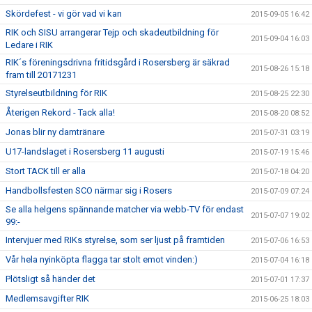
Skördefest - vi gör vad vi kan
2015-09-05 16:42
RIK och SISU arrangerar Tejp och skadeutbildning för
2015-09-04 16:03
Ledare i RIK
RIK´s föreningsdrivna fritidsgård i Rosersberg är säkrad
2015-08-26 15:18
fram till 20171231
Styrelseutbildning för RIK
2015-08-25 22:30
Återigen Rekord - Tack alla!
2015-08-20 08:52
Jonas blir ny damtränare
2015-07-31 03:19
U17-landslaget i Rosersberg 11 augusti
2015-07-19 15:46
Stort TACK till er alla
2015-07-18 04:20
Handbollsfesten SCO närmar sig i Rosers
2015-07-09 07:24
Se alla helgens spännande matcher via webb-TV för endast
2015-07-07 19:02
99:-
Intervjuer med RIKs styrelse, som ser ljust på framtiden
2015-07-06 16:53
Vår hela nyinköpta flagga tar stolt emot vinden:)
2015-07-04 16:18
Plötsligt så händer det
2015-07-01 17:37
Medlemsavgifter RIK
2015-06-25 18:03