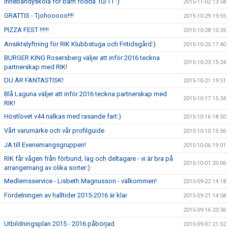
Innebandyskola för barn födda 10/11 :)
2015-11-02 13:58
GRATTIS - Tjohooooo!!!!
2015-10-29 19:55
PIZZA FEST !!!!!!
2015-10-28 10:35
Ansiktslyftning för RIK Klubbstuga och Fritidsgård:)
2015-10-25 17:40
BURGER KING Rosersberg väljer att inför 2016 teckna
2015-10-23 15:24
partnerskap med RIK!
DU ÄR FANTASTISK!
2015-10-21 19:51
Blå Laguna väljer att inför 2016 teckna partnerskap med
2015-10-17 15:34
RIK!
Höstlovet v44 nalkas med rasande fart:)
2015-10-16 18:50
Vårt varumärke och vår profilguide
2015-10-10 15:56
JA till Evenemangsgruppen!
2015-10-06 19:01
RIK får vågen från förbund, lag och deltagare - vi är bra på
2015-10-01 20:06
arrangemang av olika sorter:)
Medlemsservice - Lisbeth Magnusson - välkommen!
2015-09-22 14:18
Fördelningen av halltider 2015-2016 är klar
2015-09-21 14:58
2015-09-16 23:36
Utbildningsplan 2015 - 2016 påbörjad
2015-09-07 21:52