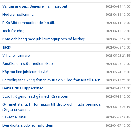
Väntan är över... Seriepremiär imorgon!
2021-06-19 11:00
Hedersmedlemmar
2021-06-16 10:00
RIKs Midsommarfirande inställt
2021-06-14 10:00
Tack för idag!
2021-06-12 17:30
Kom och häng med jubileumsgruppen på lördag!
2021-06-08 14:00
Tack!
2021-06-02 10:00
Vi har en vinnare!
2021-05-28 21:45
Ansöka om stödmedlemskap
2021-05-25 10:00
Köp vår fina jubileumstavla!
2021-05-24 16:00
Förtydligande kring flytten av IBs div 1-lag från RIK till RA19
2021-05-19 21:00
Delta i RIKs Flipperlotteri
2021-05-13 16:00
Stöd RIK genom att gå med i Gräsroten
2021-05-12 12:00
Gymmet stängt | Information till idrott- och fritidsföreningar
2021-05-05 23:49
i Sigtuna kommun
Save the Date!
2021-04-28 19:45
Den digitala Jubileumsfoldern
2021-04-27 10:00