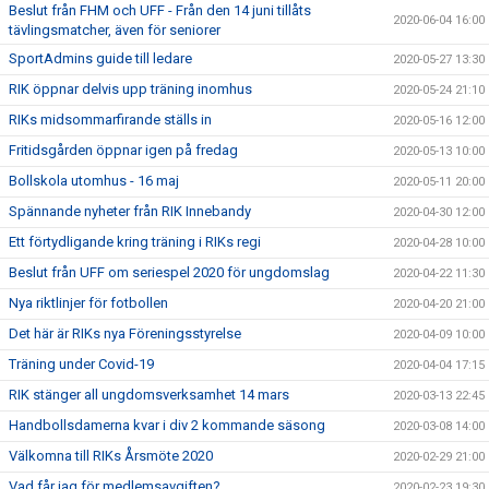
Beslut från FHM och UFF - Från den 14 juni tillåts
2020-06-04 16:00
tävlingsmatcher, även för seniorer
SportAdmins guide till ledare
2020-05-27 13:30
RIK öppnar delvis upp träning inomhus
2020-05-24 21:10
RIKs midsommarfirande ställs in
2020-05-16 12:00
Fritidsgården öppnar igen på fredag
2020-05-13 10:00
Bollskola utomhus - 16 maj
2020-05-11 20:00
Spännande nyheter från RIK Innebandy
2020-04-30 12:00
Ett förtydligande kring träning i RIKs regi
2020-04-28 10:00
Beslut från UFF om seriespel 2020 för ungdomslag
2020-04-22 11:30
Nya riktlinjer för fotbollen
2020-04-20 21:00
Det här är RIKs nya Föreningsstyrelse
2020-04-09 10:00
Träning under Covid-19
2020-04-04 17:15
RIK stänger all ungdomsverksamhet 14 mars
2020-03-13 22:45
Handbollsdamerna kvar i div 2 kommande säsong
2020-03-08 14:00
Välkomna till RIKs Årsmöte 2020
2020-02-29 21:00
Vad får jag för medlemsavgiften?
2020-02-23 19:30