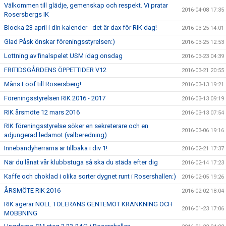
Välkommen till glädje, gemenskap och respekt. Vi pratar
2016-04-08 17:35
Rosersbergs IK
Blocka 23 april i din kalender - det är dax för RIK dag!
2016-03-25 14:01
Glad Påsk önskar föreningsstyrelsen:)
2016-03-25 12:53
Lottning av finalspelet USM idag onsdag
2016-03-23 04:39
FRITIDSGÅRDENS ÖPPETTIDER V12
2016-03-21 20:55
Måns Lööf till Rosersberg!
2016-03-13 19:21
Föreningsstyrelsen RIK 2016 - 2017
2016-03-13 09:19
RIK årsmöte 12 mars 2016
2016-03-13 07:54
RIK föreningsstyrelse söker en sekreterare och en
2016-03-06 19:16
adjungerad ledamot (valberedning)
Innebandyherrarna är tillbaka i div 1!
2016-02-21 17:37
När du lånat vår klubbstuga så ska du städa efter dig
2016-02-14 17:23
Kaffe och choklad i olika sorter dygnet runt i Rosershallen:)
2016-02-05 19:26
ÅRSMÖTE RIK 2016
2016-02-02 18:04
RIK agerar NOLL TOLERANS GENTEMOT KRÄNKNING OCH
2016-01-23 17:06
MOBBNING