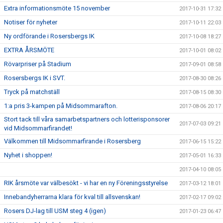
Extra informationsmöte 15 november
2017-10-31 17:32
Notiser för nyheter
2017-10-11 22:03
Ny ordförande i Rosersbergs IK
2017-10-08 18:27
EXTRA ÅRSMÖTE
2017-10-01 08:02
Rövarpriser på Stadium
2017-09-01 08:58
Rosersbergs IK i SVT.
2017-08-30 08:26
Tryck på matchställ
2017-08-15 08:30
1:a pris 3-kampen på Midsommarafton.
2017-08-06 20:17
Stort tack till våra samarbetspartners och lotterisponsorer
2017-07-03 09:21
vid Midsommarfirandet!
Välkommen till Midsommarfirande i Rosersberg
2017-06-15 15:22
Nyhet i shoppen!
2017-05-01 16:33
2017-04-10 08:05
RIK årsmöte var välbesökt - vi har en ny Föreningsstyrelse
2017-03-12 18:01
Innebandyherrarna klara för kval till allsvenskan!
2017-02-17 09:02
Rosers DJ-lag till USM steg 4 (igen)
2017-01-23 06:47