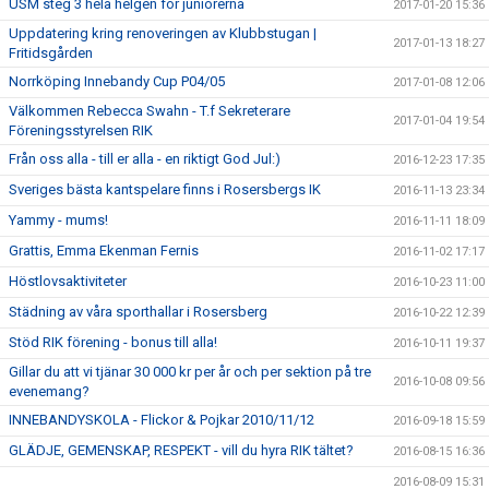
USM steg 3 hela helgen för juniorerna
2017-01-20 15:36
Uppdatering kring renoveringen av Klubbstugan |
2017-01-13 18:27
Fritidsgården
Norrköping Innebandy Cup P04/05
2017-01-08 12:06
Välkommen Rebecca Swahn - T.f Sekreterare
2017-01-04 19:54
Föreningsstyrelsen RIK
Från oss alla - till er alla - en riktigt God Jul:)
2016-12-23 17:35
Sveriges bästa kantspelare finns i Rosersbergs IK
2016-11-13 23:34
Yammy - mums!
2016-11-11 18:09
Grattis, Emma Ekenman Fernis
2016-11-02 17:17
Höstlovsaktiviteter
2016-10-23 11:00
Städning av våra sporthallar i Rosersberg
2016-10-22 12:39
Stöd RIK förening - bonus till alla!
2016-10-11 19:37
Gillar du att vi tjänar 30 000 kr per år och per sektion på tre
2016-10-08 09:56
evenemang?
INNEBANDYSKOLA - Flickor & Pojkar 2010/11/12
2016-09-18 15:59
GLÄDJE, GEMENSKAP, RESPEKT - vill du hyra RIK tältet?
2016-08-15 16:36
2016-08-09 15:31