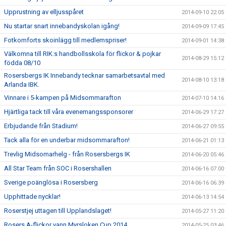
Upprustning av elljusspåret
2014-09-10 22:05
Nu startar snart innebandyskolan igång!
2014-09-09 17:45
Fotkomforts skoinlägg till medlemspriser!
2014-09-01 14:38
Välkomna till RIK:s handbollsskola för flickor & pojkar
2014-08-29 15:12
födda 08/10
Rosersbergs IK Innebandy tecknar samarbetsavtal med
2014-08-10 13:18
Arlanda IBK.
Vinnare i 5-kampen på Midsommarafton
2014-07-10 14:16
Hjärtliga tack till våra evenemangssponsorer
2014-06-29 17:27
Erbjudande från Stadium!
2014-06-27 09:55
Tack alla för en underbar midsommarafton!
2014-06-21 01:13
Trevlig Midsomarhelg - från Rosersbergs IK
2014-06-20 05:46
All Star Team från SOC i Rosershallen
2014-06-16 07:00
Sverige poänglösa i Rosersberg
2014-06-16 06:39
Upphittade nycklar!
2014-06-13 14:54
Roserstjej uttagen till Upplandslaget!
2014-05-27 11:20
Rosers A-flickor vann Myrsloken Cup 2014
2014-05-25 03:46