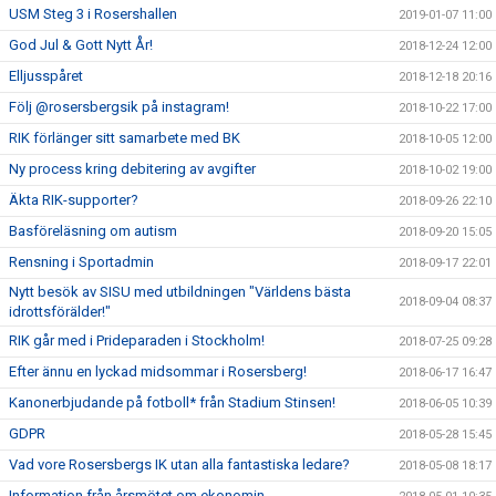
USM Steg 3 i Rosershallen
2019-01-07 11:00
God Jul & Gott Nytt År!
2018-12-24 12:00
Elljusspåret
2018-12-18 20:16
Följ @rosersbergsik på instagram!
2018-10-22 17:00
RIK förlänger sitt samarbete med BK
2018-10-05 12:00
Ny process kring debitering av avgifter
2018-10-02 19:00
Äkta RIK-supporter?
2018-09-26 22:10
Basföreläsning om autism
2018-09-20 15:05
Rensning i Sportadmin
2018-09-17 22:01
Nytt besök av SISU med utbildningen "Världens bästa
2018-09-04 08:37
idrottsförälder!"
RIK går med i Prideparaden i Stockholm!
2018-07-25 09:28
Efter ännu en lyckad midsommar i Rosersberg!
2018-06-17 16:47
Kanonerbjudande på fotboll* från Stadium Stinsen!
2018-06-05 10:39
GDPR
2018-05-28 15:45
Vad vore Rosersbergs IK utan alla fantastiska ledare?
2018-05-08 18:17
Information från årsmötet om ekonomin