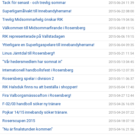
Tack för senast - och trevlig sommar
2015-06-24 11:39
Superligamålvakt till Innebandyherrarna!
2015-06-22 08:00
Trevlig Midsommarhelg önskar RIK
2015-06-19 04:56
Välkommen till Midsommarfirande i Rosersberg
2015-06-08 13:15
RIK representerade på Vallstadagen
2015-06-06 19:15
Ytterligare en Superligaspelare till innebandyherrarna!
2015-06-04 09:35
Linus Jämtdal till Rosersberg!!
2015-05-21 11:54
"Vår hedersmedlem har somnat in"
2015-05-13 04:45
Internationell handbollsfest i Rosersberg
2015-05-12 07:35
Rosersberg spelar i division 2
2015-05-11 06:37
RIK Halsduk finns nu att beställa i shoppen!
2015-05-04 17:40
Fira Valborgsmässoafton i Rosersberg!
2015-04-27 12:44
F-02/03 handboll söker ny tränare
2015-04-26 16:09
Pojkar 14/15 innebandy söker tränare.
2015-04-24 07:22
Roserscupen 2015
2015-04-18 07:18
"Nu är finalstunden kommen"
2015-04-16 21:56