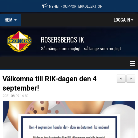
NYHET - SUPPORTERKOLLEKTION
HEM
LOGGA IN
ROSERSBERGS IK
Så många som möjligt - så länge som möjligt
STARTSIDA
Välkomna till RIK-dagen den 4
<
>
september!
NYHETER
2021-08-09 14:30
KALENDER
MEDLEM I RIK
FÖRENINGEN