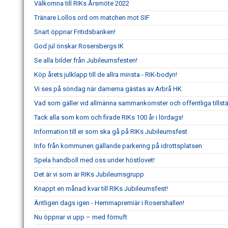
Välkomna till RIKs Årsmöte 2022
Tränare Lollos ord om matchen mot SIF
Snart öppnar Fritidsbanken!
God jul önskar Rosersbergs IK
Se alla bilder från Jubileumsfesten!
Köp årets julklapp till de allra minsta - RIK-bodyn!
Vi ses på söndag när damerna gästas av Arbrå HK
Vad som gäller vid allmänna sammankomster och offentliga tillstä
Tack alla som kom och firade RIKs 100 år i lördags!
Information till er som ska gå på RIKs Jubileumsfest
Info från kommunen gällande parkering på idrottsplatsen
Spela handboll med oss under höstlovet!
Det är vi som är RIKs Jubileumsgrupp
Knappt en månad kvar till RIKs Jubileumsfest!
Äntligen dags igen - Hemmapremiär i Rosershallen!
Nu öppnar vi upp – med förnuft