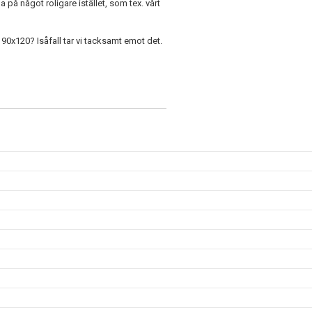
på något roligare istället, som tex. vårt
0x120? Isåfall tar vi tacksamt emot det.