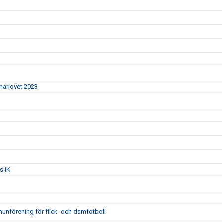
mmarlovet 2023
s IK
unförening för flick- och damfotboll