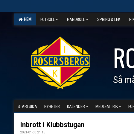
HEM
FOTBOLL
HANDBOLL
SPRING & LEK
RI
R
Så må
STARTSIDA
NYHETER
KALENDER
MEDLEM I RIK
FÖ
Inbrott i Klubbstugan
2021-01-06 21:15