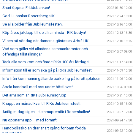
Snart öppnar Fritidsbanken!
2022-01-30 12:00
God jul önskar Rosersbergs IK
2021-12-24 10:00
Se alla bilder från Jubileumsfesten!
2021-12-16 10:00
Köp årets julklapp till de allra minsta - RIK-bodyn!
2021-12-13 16:30
Vi ses på söndag när damerna gästas av Arbrå HK
2021-12-10 18:15
Vad som gäller vid allmänna sammankomster och
2021-12-07 09:00
offentliga tillställningar
Tack alla som kom och firade RIKs 100 år i lördags!
2021-11-17 14:00
Information till er som ska gå på RIKs Jubileumsfest
2021-11-09 10:30
Info från kommunen gällande parkering på idrottsplatsen
2021-11-06 12:00
Spela handboll med oss under höstlovet!
2021-10-26 09:00
Det är vi som är RIKs Jubileumsgrupp
2021-10-21 10:00
Knappt en månad kvar till RIKs Jubileumsfest!
2021-10-15 16:00
Äntligen dags igen - Hemmapremiär i Rosershallen!
2021-10-07 12:00
Nu öppnar vi upp – med förnuft
2021-09-24 17:30
Handbollsskolan drar snart igång för barn födda
2021-09-22 10:00