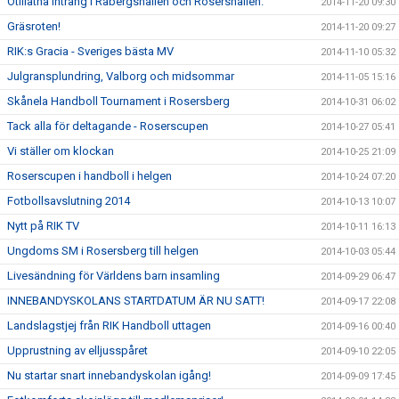
Otillåtna intrång i Råbergshallen och Rosershallen.
2014-11-20 09:30
Gräsroten!
2014-11-20 09:27
RIK:s Gracia - Sveriges bästa MV
2014-11-10 05:32
Julgransplundring, Valborg och midsommar
2014-11-05 15:16
Skånela Handboll Tournament i Rosersberg
2014-10-31 06:02
Tack alla för deltagande - Roserscupen
2014-10-27 05:41
Vi ställer om klockan
2014-10-25 21:09
Roserscupen i handboll i helgen
2014-10-24 07:20
Fotbollsavslutning 2014
2014-10-13 10:07
Nytt på RIK TV
2014-10-11 16:13
Ungdoms SM i Rosersberg till helgen
2014-10-03 05:44
Livesändning för Världens barn insamling
2014-09-29 06:47
INNEBANDYSKOLANS STARTDATUM ÄR NU SATT!
2014-09-17 22:08
Landslagstjej från RIK Handboll uttagen
2014-09-16 00:40
Upprustning av elljusspåret
2014-09-10 22:05
Nu startar snart innebandyskolan igång!
2014-09-09 17:45