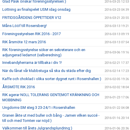
Glad Påsk önskar föreningsstyrelsen:)
2016-03-25 12:53
Lottning av finalspelet USM idag onsdag
2016-03-23 04:39
FRITIDSGÅRDENS ÖPPETTIDER V12
2016-03-21 20:55
Måns Lööf till Rosersberg!
2016-03-13 19:21
Föreningsstyrelsen RIK 2016 - 2017
2016-03-13 09:19
RIK årsmöte 12 mars 2016
2016-03-13 07:54
RIK föreningsstyrelse söker en sekreterare och en
2016-03-06 19:16
adjungerad ledamot (valberedning)
Innebandyherrarna är tillbaka i div 1!
2016-02-21 17:37
När du lånat vår klubbstuga så ska du städa efter dig
2016-02-14 17:23
Kaffe och choklad i olika sorter dygnet runt i Rosershallen:)
2016-02-05 19:26
ÅRSMÖTE RIK 2016
2016-02-02 18:04
RIK agerar NOLL TOLERANS GENTEMOT KRÄNKNING OCH
2016-01-23 17:06
MOBBNING
Ungdoms-SM steg 3 23-24/1 i Rosershallen
2016-01-22 04:08
Granen åkte ut med buller och bång - Jamen vilken succé -
2016-01-16 20:14
till och med Tomten var nöjd:)
Välkommen till årets Julgrandsplundring:)
2016-01-06 20:36