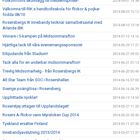
Fotkomforts skoinlägg till medlemspriser!
2014-09-01 14:38
Välkomna till RIK:s handbollsskola för flickor & pojkar
2014-08-29 15:12
födda 08/10
Rosersbergs IK Innebandy tecknar samarbetsavtal med
2014-08-10 13:18
Arlanda IBK.
Vinnare i 5-kampen på Midsommarafton
2014-07-10 14:16
Hjärtliga tack till våra evenemangssponsorer
2014-06-29 17:27
Erbjudande från Stadium!
2014-06-27 09:55
Tack alla för en underbar midsommarafton!
2014-06-21 01:13
Trevlig Midsomarhelg - från Rosersbergs IK
2014-06-20 05:46
All Star Team från SOC i Rosershallen
2014-06-16 07:00
Sverige poänglösa i Rosersberg
2014-06-16 06:39
Upphittade nycklar!
2014-06-13 14:54
Roserstjej uttagen till Upplandslaget!
2014-05-27 11:20
Rosers A-flickor vann Myrsloken Cup 2014
2014-05-25 03:46
Tyskland ersätter Finland
2014-05-11 07:36
Innebandyavslutning 2013/2014
2014-05-07 11:27