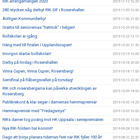
RIK-arrangemangen 2020
2019-11-12 16:20
280 stycken såg derbyt RIK-SIF i Rosershallen
2019-11-09 16:45
Äntligen Kommunderby!
2019-11-06 21:00
Grattis till seniorernas ”hattrick” i helgen!
2019-10-29 09:00
Bollskolan är igång
2019-10-23 14:10
Häng med till finalen i Upplandscupen!
2019-10-20 21:30
Imorgon startar bollskolan!
2019-10-19 16:00
Derby på lördag i Rosershallen
2019-10-18 20:00
Vinna Cupen, Vinna Cupen, Rosersberg!
2019-10-18 11:00
Semifinal på Råbergsvallen på torsdag!
2019-10-15 22:45
RIK och rosersbergarna kan påverka utvecklingen av
2019-10-09 18:50
Rosersberg
Publikrekord & klar seger i damernas hemmapremiär
2019-10-05 14:20
Hemmapremiär med ”Fredagsmys”
2019-10-03 16:00
RIKs damer tog poäng mot HK Uppsala i seriepremiären
2019-09-30 15:00
Nya RIK-foldern har kommit!
2019-09-28 15:00
Dags att börja planera tidernas fest när RIK fyller 100 år!
2019-08-22 22:25