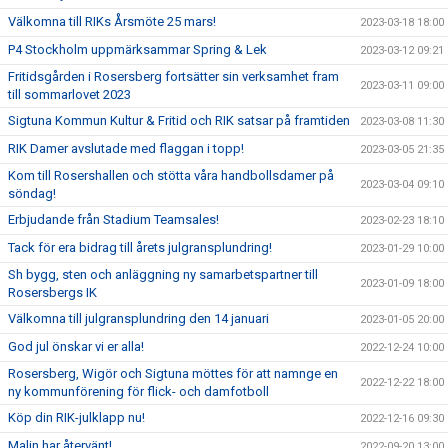
Välkomna till RIKs Årsmöte 25 mars!
2023-03-18 18:00
P4 Stockholm uppmärksammar Spring & Lek
2023-03-12 09:21
Fritidsgården i Rosersberg fortsätter sin verksamhet fram
2023-03-11 09:00
till sommarlovet 2023
Sigtuna Kommun Kultur & Fritid och RIK satsar på framtiden
2023-03-08 11:30
RIK Damer avslutade med flaggan i topp!
2023-03-05 21:35
Kom till Rosershallen och stötta våra handbollsdamer på
2023-03-04 09:10
söndag!
Erbjudande från Stadium Teamsales!
2023-02-23 18:10
Tack för era bidrag till årets julgransplundring!
2023-01-29 10:00
Sh bygg, sten och anläggning ny samarbetspartner till
2023-01-09 18:00
Rosersbergs IK
Välkomna till julgransplundring den 14 januari
2023-01-05 20:00
God jul önskar vi er alla!
2022-12-24 10:00
Rosersberg, Wigör och Sigtuna möttes för att namnge en
2022-12-22 18:00
ny kommunförening för flick- och damfotboll
Köp din RIK-julklapp nu!
2022-12-16 09:30
Malin har återvänt!
2022-09-20 13:00