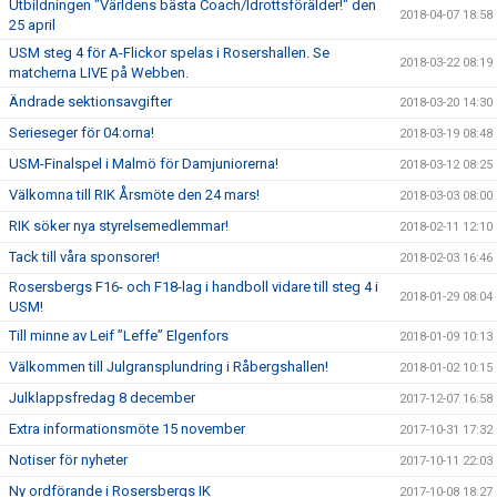
Utbildningen "Världens bästa Coach/Idrottsförälder!" den
2018-04-07 18:58
25 april
USM steg 4 för A-Flickor spelas i Rosershallen. Se
2018-03-22 08:19
matcherna LIVE på Webben.
Ändrade sektionsavgifter
2018-03-20 14:30
Serieseger för 04:orna!
2018-03-19 08:48
USM-Finalspel i Malmö för Damjuniorerna!
2018-03-12 08:25
Välkomna till RIK Årsmöte den 24 mars!
2018-03-03 08:00
RIK söker nya styrelsemedlemmar!
2018-02-11 12:10
Tack till våra sponsorer!
2018-02-03 16:46
Rosersbergs F16- och F18-lag i handboll vidare till steg 4 i
2018-01-29 08:04
USM!
Till minne av Leif ”Leffe” Elgenfors
2018-01-09 10:13
Välkommen till Julgransplundring i Råbergshallen!
2018-01-02 10:15
Julklappsfredag 8 december
2017-12-07 16:58
Extra informationsmöte 15 november
2017-10-31 17:32
Notiser för nyheter
2017-10-11 22:03
Ny ordförande i Rosersbergs IK
2017-10-08 18:27