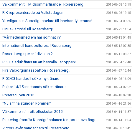
Välkommen till Midsommarfirande i Rosersberg
2015-06-08 13:15
RIK representerade på Vallstadagen
2015-06-06 19:15
Ytterligare en Superligaspelare till innebandyherrarna!
2015-06-04 09:35
Linus Jämtdal till Rosersberg!!
2015-05-21 11:54
"Vår hedersmedlem har somnat in"
2015-05-13 04:45
Internationell handbollsfest i Rosersberg
2015-05-12 07:35
Rosersberg spelar i division 2
2015-05-11 06:37
RIK Halsduk finns nu att beställa i shoppen!
2015-05-04 17:40
Fira Valborgsmässoafton i Rosersberg!
2015-04-27 12:44
F-02/03 handboll söker ny tränare
2015-04-26 16:09
Pojkar 14/15 innebandy söker tränare.
2015-04-24 07:22
Roserscupen 2015
2015-04-18 07:18
"Nu är finalstunden kommen"
2015-04-16 21:56
Välkommen till fotbollsskolan 2015!
2015-04-14 11:37
Parkering framför Konstgräsplanen temporärt avstängd
2015-04-14 11:04
Victor Levén vänder hem till Rosersberg!
2015-04-08 13:41