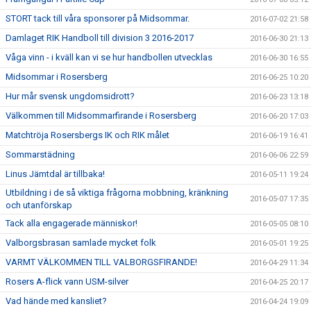
STORT tack till våra sponsorer på Midsommar.
2016-07-02 21:58
Damlaget RIK Handboll till division 3 2016-2017
2016-06-30 21:13
Våga vinn - i kväll kan vi se hur handbollen utvecklas
2016-06-30 16:55
Midsommar i Rosersberg
2016-06-25 10:20
Hur mår svensk ungdomsidrott?
2016-06-23 13:18
Välkommen till Midsommarfirande i Rosersberg
2016-06-20 17:03
Matchtröja Rosersbergs IK och RIK målet
2016-06-19 16:41
Sommarstädning
2016-06-06 22:59
Linus Jämtdal är tillbaka!
2016-05-11 19:24
Utbildning i de så viktiga frågorna mobbning, kränkning
2016-05-07 17:35
och utanförskap
Tack alla engagerade människor!
2016-05-05 08:10
Valborgsbrasan samlade mycket folk
2016-05-01 19:25
VARMT VÄLKOMMEN TILL VALBORGSFIRANDE!
2016-04-29 11:34
Rosers A-flick vann USM-silver
2016-04-25 20:17
Vad hände med kansliet?
2016-04-24 19:09