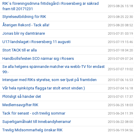
RIK´s föreningsdrivna fritidsgård i Rosersberg är säkrad
2015-08-26 15:18
fram till 20171231
Styrelseutbildning för RIK
2015-08-25 22:30
Återigen Rekord - Tack alla!
2015-08-20 08:52
Jonas blir ny damtränare
2015-07-31 03:19
U17-landslaget i Rosersberg 11 augusti
2015-07-19 15:46
Stort TACK till er alla
2015-07-18 04:20
Handbollsfesten SCO närmar sig i Rosers
2015-07-09 07:24
Se alla helgens spännande matcher via webb-TV för endast
2015-07-07 19:02
99:-
Intervjuer med RIKs styrelse, som ser ljust på framtiden
2015-07-06 16:53
Vår hela nyinköpta flagga tar stolt emot vinden:)
2015-07-04 16:18
Plötsligt så händer det
2015-07-01 17:37
Medlemsavgifter RIK
2015-06-25 18:03
Tack för senast - och trevlig sommar
2015-06-24 11:39
Superligamålvakt till Innebandyherrarna!
2015-06-22 08:00
Trevlig Midsommarhelg önskar RIK
2015-06-19 04:56