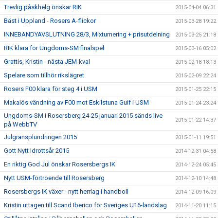
Trevlig påskhelg önskar RIK
2015-04-04 06:31
Bäst i Uppland - Rosers A-flickor
2015-03-28 19:22
INNEBANDYAVSLUTNING 28/3, Mixturnering + prisutdelning
2015-03-25 21:18
RIK klara för Ungdoms-SM finalspel
2015-03-16 05:02
Grattis, Kristin - nästa JEM-kval
2015-02-18 18:13
Spelare som tillhör rikslägret
2015-02-09 22:24
Rosers F00 klara för steg 4 i USM
2015-01-25 22:15
Makalös vändning av F00 mot Eskilstuna Guif i USM
2015-01-24 23:24
Ungdoms-SM i Rosersberg 24-25 januari 2015 sänds live
2015-01-22 14:37
på WebbTV
Julgransplundringen 2015
2015-01-11 19:51
Gott Nytt Idrottsår 2015
2014-12-31 04:58
En riktig God Jul önskar Rosersbergs IK
2014-12-24 05:45
Nytt USM-förtroende till Rosersberg
2014-12-10 14:48
Rosersbergs IK växer - nytt herrlag i handboll
2014-12-09 16:09
Kristin uttagen till Scand Iberico för Sveriges U16-landslag
2014-11-20 11:15