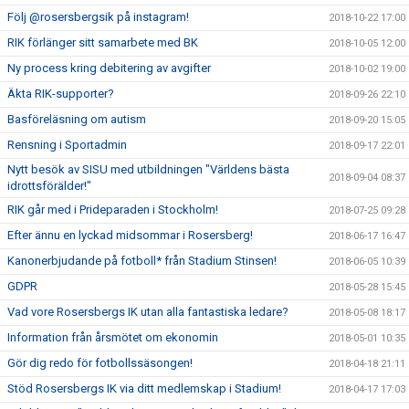
Följ @rosersbergsik på instagram!
2018-10-22 17:00
RIK förlänger sitt samarbete med BK
2018-10-05 12:00
Ny process kring debitering av avgifter
2018-10-02 19:00
Äkta RIK-supporter?
2018-09-26 22:10
Basföreläsning om autism
2018-09-20 15:05
Rensning i Sportadmin
2018-09-17 22:01
Nytt besök av SISU med utbildningen "Världens bästa
2018-09-04 08:37
idrottsförälder!"
RIK går med i Prideparaden i Stockholm!
2018-07-25 09:28
Efter ännu en lyckad midsommar i Rosersberg!
2018-06-17 16:47
Kanonerbjudande på fotboll* från Stadium Stinsen!
2018-06-05 10:39
GDPR
2018-05-28 15:45
Vad vore Rosersbergs IK utan alla fantastiska ledare?
2018-05-08 18:17
Information från årsmötet om ekonomin
2018-05-01 10:35
Gör dig redo för fotbollssäsongen!
2018-04-18 21:11
Stöd Rosersbergs IK via ditt medlemskap i Stadium!
2018-04-17 17:03