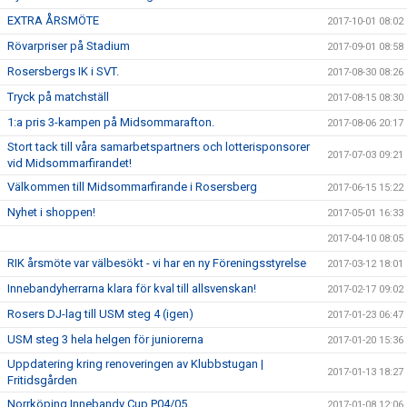
EXTRA ÅRSMÖTE
2017-10-01 08:02
Rövarpriser på Stadium
2017-09-01 08:58
Rosersbergs IK i SVT.
2017-08-30 08:26
Tryck på matchställ
2017-08-15 08:30
1:a pris 3-kampen på Midsommarafton.
2017-08-06 20:17
Stort tack till våra samarbetspartners och lotterisponsorer
2017-07-03 09:21
vid Midsommarfirandet!
Välkommen till Midsommarfirande i Rosersberg
2017-06-15 15:22
Nyhet i shoppen!
2017-05-01 16:33
2017-04-10 08:05
RIK årsmöte var välbesökt - vi har en ny Föreningsstyrelse
2017-03-12 18:01
Innebandyherrarna klara för kval till allsvenskan!
2017-02-17 09:02
Rosers DJ-lag till USM steg 4 (igen)
2017-01-23 06:47
USM steg 3 hela helgen för juniorerna
2017-01-20 15:36
Uppdatering kring renoveringen av Klubbstugan |
2017-01-13 18:27
Fritidsgården
Norrköping Innebandy Cup P04/05
2017-01-08 12:06