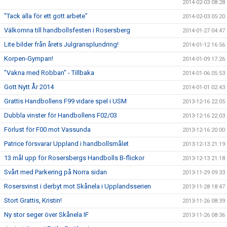
2014-02-03 08:28
"Tack alla för ett gott arbete"
2014-02-03 05:20
Välkomna till handbollsfesten i Rosersberg
2014-01-27 04:47
Lite bilder från årets Julgransplundring!
2014-01-12 16:56
Korpen-Gympan!
2014-01-09 17:26
"Vakna med Robban" - Tillbaka
2014-01-06 05:53
Gott Nytt År 2014
2014-01-01 02:43
Grattis Handbollens F99 vidare spel i USM
2013-12-16 22:05
Dubbla vinster för Handbollens F02/03
2013-12-16 22:03
Förlust för F00 mot Vassunda
2013-12-16 20:00
Patrice försvarar Uppland i handbollsmålet
2013-12-13 21:19
13 mål upp för Rosersbergs Handbolls B-flickor
2013-12-13 21:18
Svårt med Parkering på Norra sidan
2013-11-29 09:33
Rosersvinst i derbyt mot Skånela i Upplandsserien
2013-11-28 18:47
Stort Grattis, Kristin!
2013-11-26 08:39
Ny stor seger över Skånela IF
2013-11-26 08:36