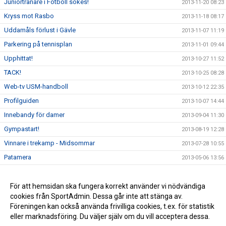
Juniortränare i Fotboll sökes!
2013-11-20 08:23
Kryss mot Rasbo
2013-11-18 08:17
Uddamåls förlust i Gävle
2013-11-07 11:19
Parkering på tennisplan
2013-11-01 09:44
Upphittat!
2013-10-27 11:52
TACK!
2013-10-25 08:28
Web-tv USM-handboll
2013-10-12 22:35
Profilguiden
2013-10-07 14:44
Innebandy för damer
2013-09-04 11:30
Gympastart!
2013-08-19 12:28
Vinnare i trekamp - Midsommar
2013-07-28 10:55
Patamera
2013-05-06 13:56
Ingen gympa torsdag 6/6
2013-05-06 13:55
Valborg 2013
För att hemsidan ska fungera korrekt använder vi nödvändiga
2013-04-30 08:46
cookies från SportAdmin. Dessa går inte att stänga av.
Nya medlemsavgifter inom RIK
2013-04-24 09:57
Föreningen kan också använda frivilliga cookies, t.ex. för statistik
eller marknadsföring. Du väljer själv om du vill acceptera dessa.