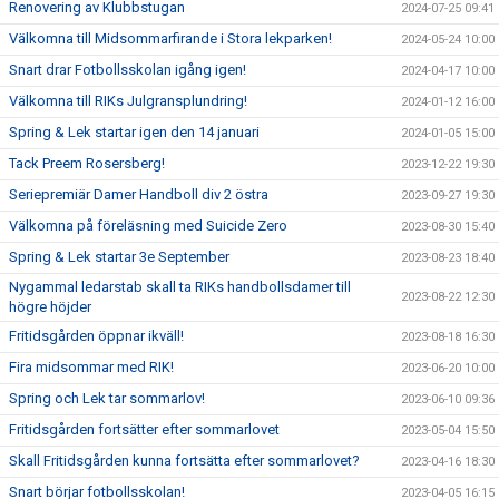
Renovering av Klubbstugan
2024-07-25 09:41
Välkomna till Midsommarfirande i Stora lekparken!
2024-05-24 10:00
Snart drar Fotbollsskolan igång igen!
2024-04-17 10:00
Välkomna till RIKs Julgransplundring!
2024-01-12 16:00
Spring & Lek startar igen den 14 januari
2024-01-05 15:00
Tack Preem Rosersberg!
2023-12-22 19:30
Seriepremiär Damer Handboll div 2 östra
2023-09-27 19:30
Välkomna på föreläsning med Suicide Zero
2023-08-30 15:40
Spring & Lek startar 3e September
2023-08-23 18:40
Nygammal ledarstab skall ta RIKs handbollsdamer till
2023-08-22 12:30
högre höjder
Fritidsgården öppnar ikväll!
2023-08-18 16:30
Fira midsommar med RIK!
2023-06-20 10:00
Spring och Lek tar sommarlov!
2023-06-10 09:36
Fritidsgården fortsätter efter sommarlovet
2023-05-04 15:50
Skall Fritidsgården kunna fortsätta efter sommarlovet?
2023-04-16 18:30
Snart börjar fotbollsskolan!
2023-04-05 16:15