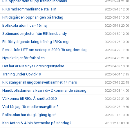
RIK öppnar delvis upp träning inomhus
2020-05-24 21:10
RIKs midsommarfirande ställs in
2020-05-16 12:00
Fritidsgården öppnar igen på fredag
2020-05-13 10:00
Bollskola utomhus - 16 maj
2020-05-11 20:00
Spännande nyheter från RIK Innebandy
2020-04-30 12:00
Ett förtydligande kring träning i RIKs regi
2020-04-28 10:00
Beslut från UFF om seriespel 2020 för ungdomslag
2020-04-22 11:30
Nya riktlinjer för fotbollen
2020-04-20 21:00
Det här är RIKs nya Föreningsstyrelse
2020-04-09 10:00
Träning under Covid-19
2020-04-04 17:15
RIK stänger all ungdomsverksamhet 14 mars
2020-03-13 22:45
Handbollsdamerna kvar i div 2 kommande säsong
2020-03-08 14:00
Välkomna till RIKs Årsmöte 2020
2020-02-29 21:00
Vad får jag för medlemsavgiften?
2020-02-23 19:30
Bollskolan har dragit igång igen!
2020-01-18 13:50
Kan Anton & Albin överraska på söndag?
2019-12-13 09:30