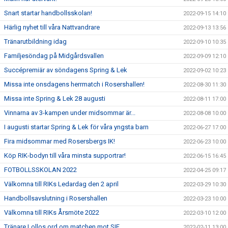
Snart startar handbollsskolan!
2022-09-15 14:10
Härlig nyhet till våra Nattvandrare
2022-09-13 13:56
Tränarutbildning idag
2022-09-10 10:35
Familjesöndag på Midgårdsvallen
2022-09-09 12:10
Succépremiär av söndagens Spring & Lek
2022-09-02 10:23
Missa inte onsdagens herrmatch i Rosershallen!
2022-08-30 11:30
Missa inte Spring & Lek 28 augusti
2022-08-11 17:00
Vinnarna av 3-kampen under midsommar är...
2022-08-08 10:00
I augusti startar Spring & Lek för våra yngsta barn
2022-06-27 17:00
Fira midsommar med Rosersbergs IK!
2022-06-23 10:00
Köp RIK-bodyn till våra minsta supportrar!
2022-06-15 16:45
FOTBOLLSSKOLAN 2022
2022-04-25 09:17
Välkomna till RIKs Ledardag den 2 april
2022-03-29 10:30
Handbollsavslutning i Rosershallen
2022-03-23 10:00
Välkomna till RIKs Årsmöte 2022
2022-03-10 12:00
Tränare Lollos ord om matchen mot SIF
2022-02-11 13:00