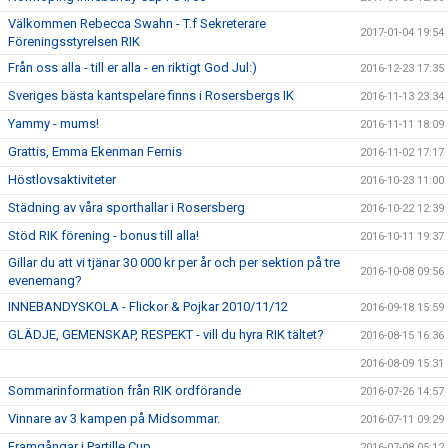
Välkommen Rebecca Swahn - T.f Sekreterare
2017-01-04 19:54
Föreningsstyrelsen RIK
Från oss alla - till er alla - en riktigt God Jul:)
2016-12-23 17:35
Sveriges bästa kantspelare finns i Rosersbergs IK
2016-11-13 23:34
Yammy - mums!
2016-11-11 18:09
Grattis, Emma Ekenman Fernis
2016-11-02 17:17
Höstlovsaktiviteter
2016-10-23 11:00
Städning av våra sporthallar i Rosersberg
2016-10-22 12:39
Stöd RIK förening - bonus till alla!
2016-10-11 19:37
Gillar du att vi tjänar 30 000 kr per år och per sektion på tre
2016-10-08 09:56
evenemang?
INNEBANDYSKOLA - Flickor & Pojkar 2010/11/12
2016-09-18 15:59
GLÄDJE, GEMENSKAP, RESPEKT - vill du hyra RIK tältet?
2016-08-15 16:36
2016-08-09 15:31
Sommarinformation från RIK ordförande
2016-07-26 14:57
Vinnare av 3 kampen på Midsommar.
2016-07-11 09:29
Framgångar i Partille Cup
2016-07-08 05:12