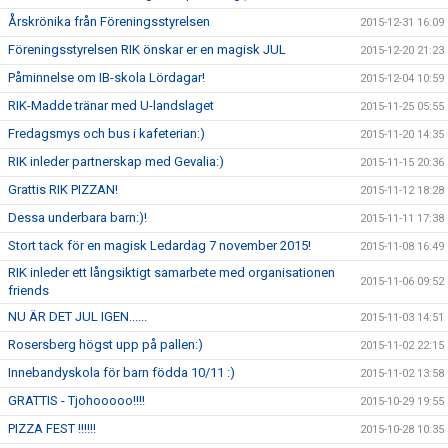
Årskrönika från Föreningsstyrelsen
2015-12-31 16:09
Föreningsstyrelsen RIK önskar er en magisk JUL
2015-12-20 21:23
Påminnelse om IB-skola Lördagar!
2015-12-04 10:59
RIK-Madde tränar med U-landslaget
2015-11-25 05:55
Fredagsmys och bus i kafeterian:)
2015-11-20 14:35
RIK inleder partnerskap med Gevalia:)
2015-11-15 20:36
Grattis RIK PIZZAN!
2015-11-12 18:28
Dessa underbara barn:)!
2015-11-11 17:38
Stort tack för en magisk Ledardag 7 november 2015!
2015-11-08 16:49
RIK inleder ett långsiktigt samarbete med organisationen
2015-11-06 09:52
friends
NU ÄR DET JUL IGEN......
2015-11-03 14:51
Rosersberg högst upp på pallen:)
2015-11-02 22:15
Innebandyskola för barn födda 10/11 :)
2015-11-02 13:58
GRATTIS - Tjohooooo!!!!
2015-10-29 19:55
PIZZA FEST !!!!!!
2015-10-28 10:35