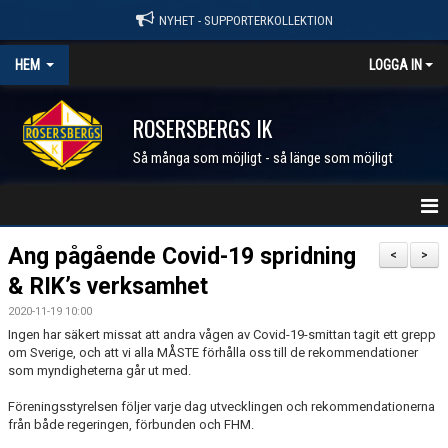
NYHET - SUPPORTERKOLLEKTION
HEM
LOGGA IN
ROSERSBERGS IK
Så många som möjligt - så länge som möjligt
STARTSIDA
Ang pågående Covid-19 spridning
<
>
& RIK’s verksamhet
NYHETER
2020-11-19 10:00
KALENDER
Ingen har säkert missat att andra vågen av Covid-19-smittan tagit ett grepp
om Sverige, och att vi alla MÅSTE förhålla oss till de rekommendationer
som myndigheterna går ut med.
MEDLEM I RIK
Föreningsstyrelsen följer varje dag utvecklingen och rekommendationerna
FÖRENINGEN
från både regeringen, förbunden och FHM.