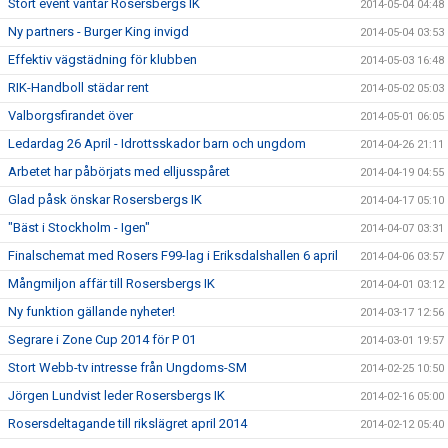
Stort event väntar Rosersbergs IK
2014-05-04 04:48
Ny partners - Burger King invigd
2014-05-04 03:53
Effektiv vägstädning för klubben
2014-05-03 16:48
RIK-Handboll städar rent
2014-05-02 05:03
Valborgsfirandet över
2014-05-01 06:05
Ledardag 26 April - Idrottsskador barn och ungdom
2014-04-26 21:11
Arbetet har påbörjats med elljusspåret
2014-04-19 04:55
Glad påsk önskar Rosersbergs IK
2014-04-17 05:10
"Bäst i Stockholm - Igen"
2014-04-07 03:31
Finalschemat med Rosers F99-lag i Eriksdalshallen 6 april
2014-04-06 03:57
Mångmiljon affär till Rosersbergs IK
2014-04-01 03:12
Ny funktion gällande nyheter!
2014-03-17 12:56
Segrare i Zone Cup 2014 för P 01
2014-03-01 19:57
Stort Webb-tv intresse från Ungdoms-SM
2014-02-25 10:50
Jörgen Lundvist leder Rosersbergs IK
2014-02-16 05:00
Rosersdeltagande till rikslägret april 2014
2014-02-12 05:40