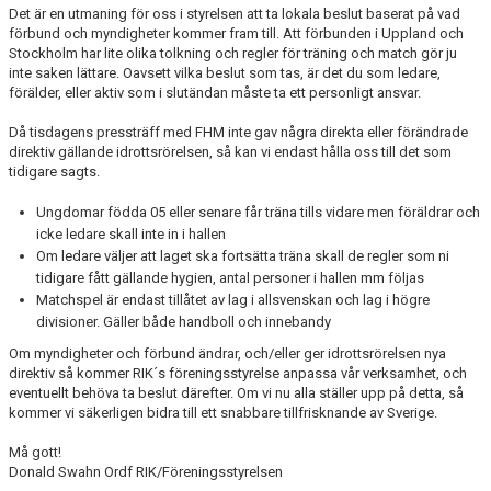
Det är en utmaning för oss i styrelsen att ta lokala beslut baserat på vad
PROFILGUIDE
förbund och myndigheter kommer fram till. Att förbunden i Uppland och
Stockholm har lite olika tolkning och regler för träning och match gör ju
HITTA HIT!
inte saken lättare. Oavsett vilka beslut som tas, är det du som ledare,
förälder, eller aktiv som i slutändan måste ta ett personligt ansvar.
INFORMATION TILL LEDARE
Då tisdagens pressträff med FHM inte gav några direkta eller förändrade
direktiv gällande idrottsrörelsen, så kan vi endast hålla oss till det som
BILDARKIV
tidigare sagts.
Ungdomar födda 05 eller senare får träna tills vidare men föräldrar och
icke ledare skall inte in i hallen
Om ledare väljer att laget ska fortsätta träna skall de regler som ni
tidigare fått gällande hygien, antal personer i hallen mm följas
Matchspel är endast tillåtet av lag i allsvenskan och lag i högre
divisioner. Gäller både handboll och innebandy
Om myndigheter och förbund ändrar, och/eller ger idrottsrörelsen nya
direktiv så kommer RIK´s föreningsstyrelse anpassa vår verksamhet, och
eventuellt behöva ta beslut därefter. Om vi nu alla ställer upp på detta, så
kommer vi säkerligen bidra till ett snabbare tillfrisknande av Sverige.
Må gott!
Donald Swahn Ordf RIK/Föreningsstyrelsen