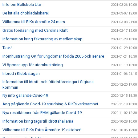
Info om Bollskola Ute
2021-03-26 10:00
Se hit alla chokladälskare!
2021-03-07 12:00
Välkomna till RIKs årsmöte 24 mars
2021-03-03 21:00
Gratis föreläsning med Carolina Klüft
2021-02-17 12:00
Information kring fakturering av medlemskap
2021-01-29 18:00
Tack!
2021-01-29 10:00
Inomhusträning OK för ungdomar födda 2005 och senare
2021-01-24 16:30
Vi öppnar upp för utomhusträning
2021-01-19 10:00
Inbrott i Klubbstugan
2021-01-06 21:15
Information till idrott- och fritidsföreningar i Sigtuna
2020-12-20 17:00
kommun
Ny info gällande Covid-19
2020-12-15 18:30
Ang pågående Covid-19 spridning & RIK’s verksamhet
2020-11-19 10:00
Nya restriktioner från FHM gällande Covid-19
2020-11-02 12:30
Information kring tags till idrottshallarna
2020-10-28 10:00
Välkomna till RIKs Extra Årsmöte 19 oktober!
2020-10-05 12:00