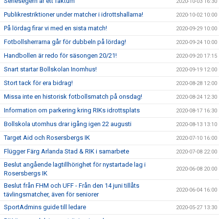
Seriesegern är ett faktum
2020-10-03 16:30
Publikrestriktioner under matcher i idrottshallarna!
2020-10-02 10:00
På lördag firar vi med en sista match!
2020-09-29 10:00
Fotbollsherrarna går för dubbeln på lördag!
2020-09-24 10:00
Handbollen är redo för säsongen 20/21!
2020-09-20 17:15
Snart startar Bollskolan Inomhus!
2020-09-19 12:00
Stort tack för era bidrag!
2020-08-28 12:00
Missa inte en historisk fotbollsmatch på onsdag!
2020-08-24 12:30
Information om parkering kring RIKs idrottsplats
2020-08-17 16:30
Bollskola utomhus drar igång igen 22 augusti
2020-08-13 13:10
Target Aid och Rosersbergs IK
2020-07-10 16:00
Flügger Färg Arlanda Stad & RIK i samarbete
2020-07-08 22:00
Beslut angående lagtillhörighet för nystartade lag i
2020-06-08 20:00
Rosersbergs IK
Beslut från FHM och UFF - Från den 14 juni tillåts
2020-06-04 16:00
tävlingsmatcher, även för seniorer
SportAdmins guide till ledare
2020-05-27 13:30