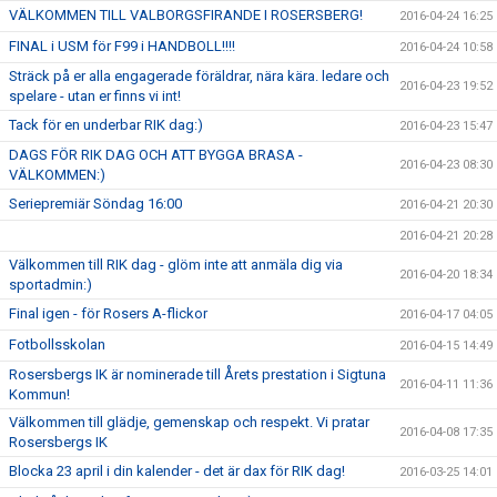
VÄLKOMMEN TILL VALBORGSFIRANDE I ROSERSBERG!
2016-04-24 16:25
FINAL i USM för F99 i HANDBOLL!!!!
2016-04-24 10:58
Sträck på er alla engagerade föräldrar, nära kära. ledare och
2016-04-23 19:52
spelare - utan er finns vi int!
Tack för en underbar RIK dag:)
2016-04-23 15:47
DAGS FÖR RIK DAG OCH ATT BYGGA BRASA -
2016-04-23 08:30
VÄLKOMMEN:)
Seriepremiär Söndag 16:00
2016-04-21 20:30
2016-04-21 20:28
Välkommen till RIK dag - glöm inte att anmäla dig via
2016-04-20 18:34
sportadmin:)
Final igen - för Rosers A-flickor
2016-04-17 04:05
Fotbollsskolan
2016-04-15 14:49
Rosersbergs IK är nominerade till Årets prestation i Sigtuna
2016-04-11 11:36
Kommun!
Välkommen till glädje, gemenskap och respekt. Vi pratar
2016-04-08 17:35
Rosersbergs IK
Blocka 23 april i din kalender - det är dax för RIK dag!
2016-03-25 14:01