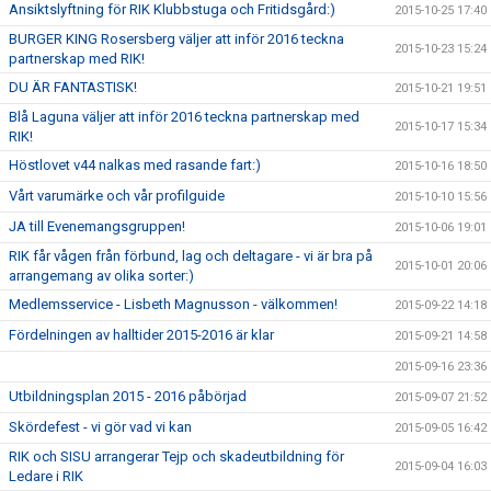
Ansiktslyftning för RIK Klubbstuga och Fritidsgård:)
2015-10-25 17:40
BURGER KING Rosersberg väljer att inför 2016 teckna
2015-10-23 15:24
partnerskap med RIK!
DU ÄR FANTASTISK!
2015-10-21 19:51
Blå Laguna väljer att inför 2016 teckna partnerskap med
2015-10-17 15:34
RIK!
Höstlovet v44 nalkas med rasande fart:)
2015-10-16 18:50
Vårt varumärke och vår profilguide
2015-10-10 15:56
JA till Evenemangsgruppen!
2015-10-06 19:01
RIK får vågen från förbund, lag och deltagare - vi är bra på
2015-10-01 20:06
arrangemang av olika sorter:)
Medlemsservice - Lisbeth Magnusson - välkommen!
2015-09-22 14:18
Fördelningen av halltider 2015-2016 är klar
2015-09-21 14:58
2015-09-16 23:36
Utbildningsplan 2015 - 2016 påbörjad
2015-09-07 21:52
Skördefest - vi gör vad vi kan
2015-09-05 16:42
RIK och SISU arrangerar Tejp och skadeutbildning för
2015-09-04 16:03
Ledare i RIK