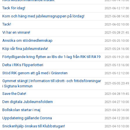
2021-06-14 10:00
Tack för idag!
2021-06-12 17:30
Kom och häng med jubileumsgruppen på lördag!
2021-06-08 14:00
Tack!
2021-06-02 10:00
Vi har en vinnare!
2021-05-28 21:45
Ansöka om stödmedlemskap
2021-05-25 10:00
Köp vår fina jubileumstavla!
2021-05-24 16:00
Förtydligande kring flytten av IBs div 1-lag från RIK till RA19
2021-05-19 21:00
Delta i RIKs Flipperlotteri
2021-05-13 16:00
Stöd RIK genom att gå med i Gräsroten
2021-05-12 12:00
Gymmet stängt | Information till idrott- och fritidsföreningar
2021-05-05 23:49
i Sigtuna kommun
Save the Date!
2021-04-28 19:45
Den digitala Jubileumsfoldern
2021-04-27 10:00
Bollskolan startar i maj
2021-04-20 14:00
Uppdatering gällande Corona
2021-04-12 20:00
Snickerihjälp önskas till Klubbstugan!
2021-04-10 10:00