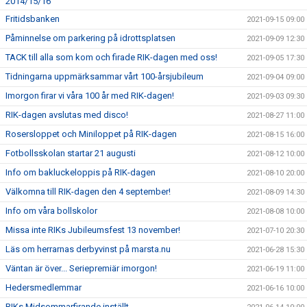
2014/15/16
Fritidsbanken
2021-09-15 09:00
Påminnelse om parkering på idrottsplatsen
2021-09-09 12:30
TACK till alla som kom och firade RIK-dagen med oss!
2021-09-05 17:30
Tidningarna uppmärksammar vårt 100-årsjubileum
2021-09-04 09:00
Imorgon firar vi våra 100 år med RIK-dagen!
2021-09-03 09:30
RIK-dagen avslutas med disco!
2021-08-27 11:00
Rosersloppet och Miniloppet på RIK-dagen
2021-08-15 16:00
Fotbollsskolan startar 21 augusti
2021-08-12 10:00
Info om bakluckeloppis på RIK-dagen
2021-08-10 20:00
Välkomna till RIK-dagen den 4 september!
2021-08-09 14:30
Info om våra bollskolor
2021-08-08 10:00
Missa inte RIKs Jubileumsfest 13 november!
2021-07-10 20:30
Läs om herrarnas derbyvinst på marsta.nu
2021-06-28 15:30
Väntan är över... Seriepremiär imorgon!
2021-06-19 11:00
Hedersmedlemmar
2021-06-16 10:00
RIKs Midsommarfirande inställt