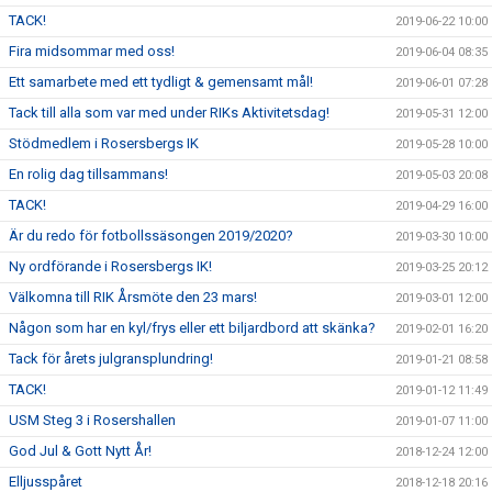
TACK!
2019-06-22 10:00
Fira midsommar med oss!
2019-06-04 08:35
Ett samarbete med ett tydligt & gemensamt mål!
2019-06-01 07:28
Tack till alla som var med under RIKs Aktivitetsdag!
2019-05-31 12:00
Stödmedlem i Rosersbergs IK
2019-05-28 10:00
En rolig dag tillsammans!
2019-05-03 20:08
TACK!
2019-04-29 16:00
Är du redo för fotbollssäsongen 2019/2020?
2019-03-30 10:00
Ny ordförande i Rosersbergs IK!
2019-03-25 20:12
Välkomna till RIK Årsmöte den 23 mars!
2019-03-01 12:00
Någon som har en kyl/frys eller ett biljardbord att skänka?
2019-02-01 16:20
Tack för årets julgransplundring!
2019-01-21 08:58
TACK!
2019-01-12 11:49
USM Steg 3 i Rosershallen
2019-01-07 11:00
God Jul & Gott Nytt År!
2018-12-24 12:00
Elljusspåret
2018-12-18 20:16