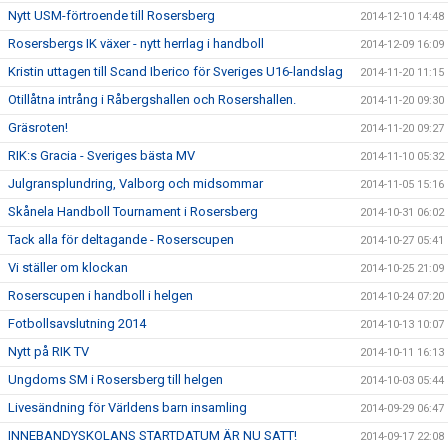
Nytt USM-förtroende till Rosersberg
2014-12-10 14:48
Rosersbergs IK växer - nytt herrlag i handboll
2014-12-09 16:09
Kristin uttagen till Scand Iberico för Sveriges U16-landslag
2014-11-20 11:15
Otillåtna intrång i Råbergshallen och Rosershallen.
2014-11-20 09:30
Gräsroten!
2014-11-20 09:27
RIK:s Gracia - Sveriges bästa MV
2014-11-10 05:32
Julgransplundring, Valborg och midsommar
2014-11-05 15:16
Skånela Handboll Tournament i Rosersberg
2014-10-31 06:02
Tack alla för deltagande - Roserscupen
2014-10-27 05:41
Vi ställer om klockan
2014-10-25 21:09
Roserscupen i handboll i helgen
2014-10-24 07:20
Fotbollsavslutning 2014
2014-10-13 10:07
Nytt på RIK TV
2014-10-11 16:13
Ungdoms SM i Rosersberg till helgen
2014-10-03 05:44
Livesändning för Världens barn insamling
2014-09-29 06:47
INNEBANDYSKOLANS STARTDATUM ÄR NU SATT!
2014-09-17 22:08