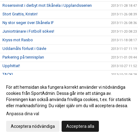
Rosersvinst i derbyt mot Skånela i Upplandsserien
2013-11-28 18:47
Stort Grattis, Kristin!
2013-11-26 08:39
Ny stor seger över Skånela IF
2013-11-26 08:36
Juniortränare i Fotboll sökes!
2013-11-20 08:23
Kryss mot Rasbo
2013-11-18 08:17
Uddamåls förlust i Gävle
2013-11-07 11:19
Parkering på tennisplan
2013-11-01 09:44
Upphittat!
2013-10-27 11:52
TACK!
2013-10-25 08:28
Web-tv USM-handboll
2013-10-12 22:35
För att hemsidan ska fungera korrekt använder vi nödvändiga
Profilguiden
2013-10-07 14:44
cookies från SportAdmin. Dessa går inte att stänga av.
Föreningen kan också använda frivilliga cookies, t.ex. för statistik
Innebandy för damer
2013-09-04 11:30
eller marknadsföring. Du väljer själv om du vill acceptera dessa.
Gympastart!
2013-08-19 12:28
Anpassa dina val
Vinnare i trekamp - Midsommar
2013-07-28 10:55
Acceptera nödvändiga
Acceptera alla
Patamera
2013-05-06 13:56
Ingen gympa torsdag 6/6
2013-05-06 13:55