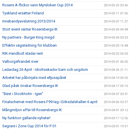
Rosers A-flickor vann Myrsloken Cup 2014
2014-05-25 03:46
Tyskland ersätter Finland
2014-05-11 07:36
Innebandyavslutning 2013/2014
2014-05-07 11:27
Stort event väntar Rosersbergs IK
2014-05-04 04:48
Ny partners - Burger King invigd
2014-05-04 03:53
Effektiv vägstädning för klubben
2014-05-03 16:48
RIK-Handboll städar rent
2014-05-02 05:03
Valborgsfirandet över
2014-05-01 06:05
Ledardag 26 April - Idrottsskador barn och ungdom
2014-04-26 21:11
Arbetet har påbörjats med elljusspåret
2014-04-19 04:55
Glad påsk önskar Rosersbergs IK
2014-04-17 05:10
"Bäst i Stockholm - Igen"
2014-04-07 03:31
Finalschemat med Rosers F99-lag i Eriksdalshallen 6 april
2014-04-06 03:57
Mångmiljon affär till Rosersbergs IK
2014-04-01 03:12
Ny funktion gällande nyheter!
2014-03-17 12:56
Segrare i Zone Cup 2014 för P 01
2014-03-01 19:57