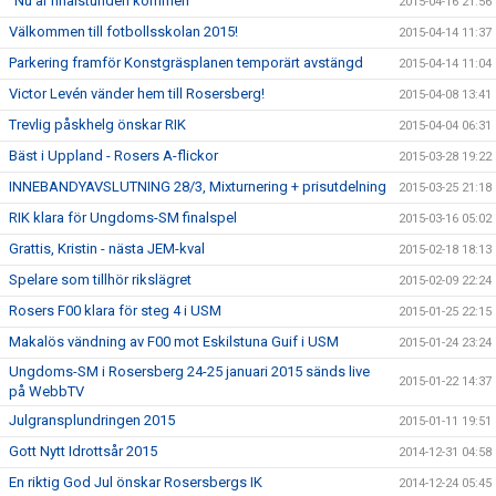
"Nu är finalstunden kommen"
2015-04-16 21:56
Välkommen till fotbollsskolan 2015!
2015-04-14 11:37
Parkering framför Konstgräsplanen temporärt avstängd
2015-04-14 11:04
Victor Levén vänder hem till Rosersberg!
2015-04-08 13:41
Trevlig påskhelg önskar RIK
2015-04-04 06:31
Bäst i Uppland - Rosers A-flickor
2015-03-28 19:22
INNEBANDYAVSLUTNING 28/3, Mixturnering + prisutdelning
2015-03-25 21:18
RIK klara för Ungdoms-SM finalspel
2015-03-16 05:02
Grattis, Kristin - nästa JEM-kval
2015-02-18 18:13
Spelare som tillhör rikslägret
2015-02-09 22:24
Rosers F00 klara för steg 4 i USM
2015-01-25 22:15
Makalös vändning av F00 mot Eskilstuna Guif i USM
2015-01-24 23:24
Ungdoms-SM i Rosersberg 24-25 januari 2015 sänds live
2015-01-22 14:37
på WebbTV
Julgransplundringen 2015
2015-01-11 19:51
Gott Nytt Idrottsår 2015
2014-12-31 04:58
En riktig God Jul önskar Rosersbergs IK
2014-12-24 05:45