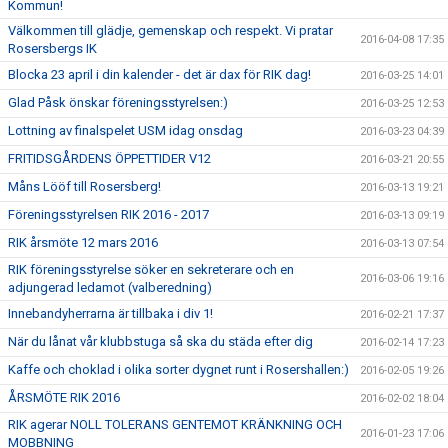
Kommun!
Välkommen till glädje, gemenskap och respekt. Vi pratar
2016-04-08 17:35
Rosersbergs IK
Blocka 23 april i din kalender - det är dax för RIK dag!
2016-03-25 14:01
Glad Påsk önskar föreningsstyrelsen:)
2016-03-25 12:53
Lottning av finalspelet USM idag onsdag
2016-03-23 04:39
FRITIDSGÅRDENS ÖPPETTIDER V12
2016-03-21 20:55
Måns Lööf till Rosersberg!
2016-03-13 19:21
Föreningsstyrelsen RIK 2016 - 2017
2016-03-13 09:19
RIK årsmöte 12 mars 2016
2016-03-13 07:54
RIK föreningsstyrelse söker en sekreterare och en
2016-03-06 19:16
adjungerad ledamot (valberedning)
Innebandyherrarna är tillbaka i div 1!
2016-02-21 17:37
När du lånat vår klubbstuga så ska du städa efter dig
2016-02-14 17:23
Kaffe och choklad i olika sorter dygnet runt i Rosershallen:)
2016-02-05 19:26
ÅRSMÖTE RIK 2016
2016-02-02 18:04
RIK agerar NOLL TOLERANS GENTEMOT KRÄNKNING OCH
2016-01-23 17:06
MOBBNING