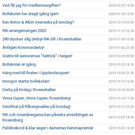
Vad får jag för medlemsavgiften?
2020-02-23 19:30
Bollskolan har dragit igång igen!
2020-01-18 13:50
Kan Anton & Albin överraska på söndag?
2019-12-13 09:30
RIK-arrangemangen 2020
2019-11-12 16:20
280 stycken såg derbyt RIK-SIF i Rosershallen
2019-11-09 16:45
Äntligen Kommunderby!
2019-11-06 21:00
Grattis till seniorernas ”hattrick” i helgen!
2019-10-29 09:00
Bollskolan är igång
2019-10-23 14:10
Häng med till finalen i Upplandscupen!
2019-10-20 21:30
Imorgon startar bollskolan!
2019-10-19 16:00
Derby på lördag i Rosershallen
2019-10-18 20:00
Vinna Cupen, Vinna Cupen, Rosersberg!
2019-10-18 11:00
Semifinal på Råbergsvallen på torsdag!
2019-10-15 22:45
RIK och rosersbergarna kan påverka utvecklingen av
2019-10-09 18:50
Rosersberg
Publikrekord & klar seger i damernas hemmapremiär
2019-10-05 14:20