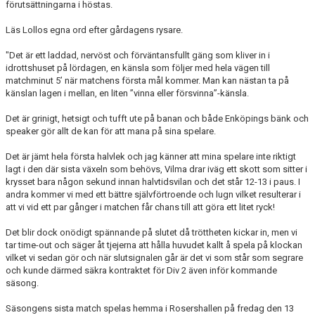
förutsättningarna i höstas.
Läs Lollos egna ord efter gårdagens rysare.
"Det är ett laddad, nervöst och förväntansfullt gäng som kliver in i
idrottshuset på lördagen, en känsla som följer med hela vägen till
matchminut 5’ när matchens första mål kommer. Man kan nästan ta på
känslan lagen i mellan, en liten ”vinna eller försvinna”-känsla.
Det är grinigt, hetsigt och tufft ute på banan och både Enköpings bänk och
speaker gör allt de kan för att mana på sina spelare.
Det är jämt hela första halvlek och jag känner att mina spelare inte riktigt
lagt i den där sista växeln som behövs, Vilma drar iväg ett skott som sitter i
krysset bara någon sekund innan halvtidsvilan och det står 12-13 i paus. I
andra kommer vi med ett bättre självförtroende och lugn vilket resulterar i
att vi vid ett par gånger i matchen får chans till att göra ett litet ryck!
Det blir dock onödigt spännande på slutet då tröttheten kickar in, men vi
tar time-out och säger åt tjejerna att hålla huvudet kallt å spela på klockan
vilket vi sedan gör och när slutsignalen går är det vi som står som segrare
och kunde därmed säkra kontraktet för Div 2 även inför kommande
säsong.
Säsongens sista match spelas hemma i Rosershallen på fredag den 13