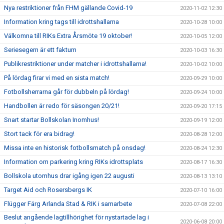
Nya restriktioner från FHM gällande Covid-19
2020-11-02 12:30
Information kring tags till idrottshallarna
2020-10-28 10:00
Välkomna till RIKs Extra Årsmöte 19 oktober!
2020-10-05 12:00
Seriesegern är ett faktum
2020-10-03 16:30
Publikrestriktioner under matcher i idrottshallarna!
2020-10-02 10:00
På lördag firar vi med en sista match!
2020-09-29 10:00
Fotbollsherrarna går för dubbeln på lördag!
2020-09-24 10:00
Handbollen är redo för säsongen 20/21!
2020-09-20 17:15
Snart startar Bollskolan Inomhus!
2020-09-19 12:00
Stort tack för era bidrag!
2020-08-28 12:00
Missa inte en historisk fotbollsmatch på onsdag!
2020-08-24 12:30
Information om parkering kring RIKs idrottsplats
2020-08-17 16:30
Bollskola utomhus drar igång igen 22 augusti
2020-08-13 13:10
Target Aid och Rosersbergs IK
2020-07-10 16:00
Flügger Färg Arlanda Stad & RIK i samarbete
2020-07-08 22:00
Beslut angående lagtillhörighet för nystartade lag i
2020-06-08 20:00