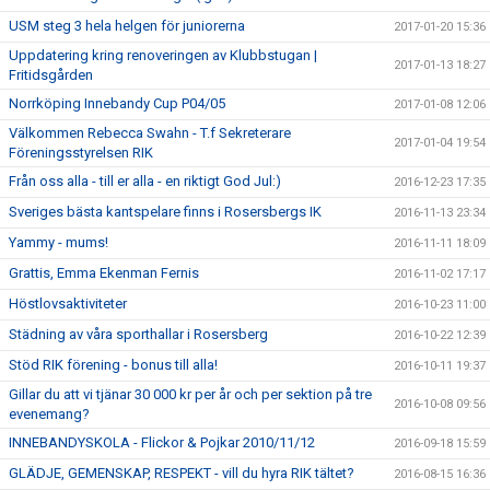
USM steg 3 hela helgen för juniorerna
2017-01-20 15:36
Uppdatering kring renoveringen av Klubbstugan |
2017-01-13 18:27
Fritidsgården
Norrköping Innebandy Cup P04/05
2017-01-08 12:06
Välkommen Rebecca Swahn - T.f Sekreterare
2017-01-04 19:54
Föreningsstyrelsen RIK
Från oss alla - till er alla - en riktigt God Jul:)
2016-12-23 17:35
Sveriges bästa kantspelare finns i Rosersbergs IK
2016-11-13 23:34
Yammy - mums!
2016-11-11 18:09
Grattis, Emma Ekenman Fernis
2016-11-02 17:17
Höstlovsaktiviteter
2016-10-23 11:00
Städning av våra sporthallar i Rosersberg
2016-10-22 12:39
Stöd RIK förening - bonus till alla!
2016-10-11 19:37
Gillar du att vi tjänar 30 000 kr per år och per sektion på tre
2016-10-08 09:56
evenemang?
INNEBANDYSKOLA - Flickor & Pojkar 2010/11/12
2016-09-18 15:59
GLÄDJE, GEMENSKAP, RESPEKT - vill du hyra RIK tältet?
2016-08-15 16:36