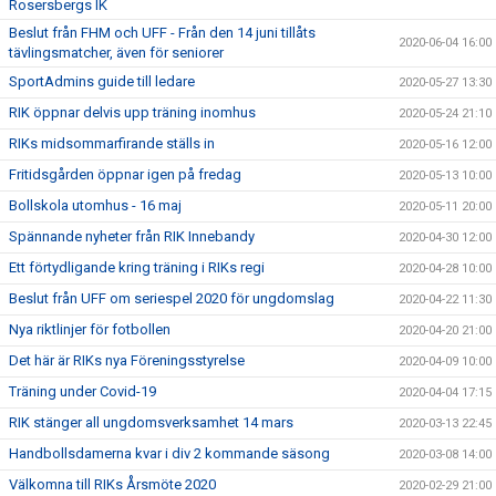
Rosersbergs IK
Beslut från FHM och UFF - Från den 14 juni tillåts
2020-06-04 16:00
tävlingsmatcher, även för seniorer
SportAdmins guide till ledare
2020-05-27 13:30
RIK öppnar delvis upp träning inomhus
2020-05-24 21:10
RIKs midsommarfirande ställs in
2020-05-16 12:00
Fritidsgården öppnar igen på fredag
2020-05-13 10:00
Bollskola utomhus - 16 maj
2020-05-11 20:00
Spännande nyheter från RIK Innebandy
2020-04-30 12:00
Ett förtydligande kring träning i RIKs regi
2020-04-28 10:00
Beslut från UFF om seriespel 2020 för ungdomslag
2020-04-22 11:30
Nya riktlinjer för fotbollen
2020-04-20 21:00
Det här är RIKs nya Föreningsstyrelse
2020-04-09 10:00
Träning under Covid-19
2020-04-04 17:15
RIK stänger all ungdomsverksamhet 14 mars
2020-03-13 22:45
Handbollsdamerna kvar i div 2 kommande säsong
2020-03-08 14:00
Välkomna till RIKs Årsmöte 2020
2020-02-29 21:00