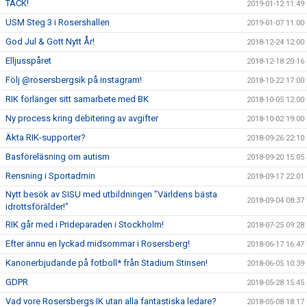
TACK!
2019-01-12 11:49
USM Steg 3 i Rosershallen
2019-01-07 11:00
God Jul & Gott Nytt År!
2018-12-24 12:00
Elljusspåret
2018-12-18 20:16
Följ @rosersbergsik på instagram!
2018-10-22 17:00
RIK förlänger sitt samarbete med BK
2018-10-05 12:00
Ny process kring debitering av avgifter
2018-10-02 19:00
Äkta RIK-supporter?
2018-09-26 22:10
Basföreläsning om autism
2018-09-20 15:05
Rensning i Sportadmin
2018-09-17 22:01
Nytt besök av SISU med utbildningen "Världens bästa
2018-09-04 08:37
idrottsförälder!"
RIK går med i Prideparaden i Stockholm!
2018-07-25 09:28
Efter ännu en lyckad midsommar i Rosersberg!
2018-06-17 16:47
Kanonerbjudande på fotboll* från Stadium Stinsen!
2018-06-05 10:39
GDPR
2018-05-28 15:45
Vad vore Rosersbergs IK utan alla fantastiska ledare?
2018-05-08 18:17