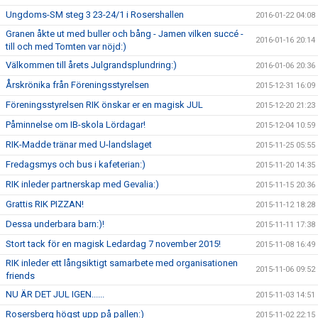
Ungdoms-SM steg 3 23-24/1 i Rosershallen
2016-01-22 04:08
Granen åkte ut med buller och bång - Jamen vilken succé -
2016-01-16 20:14
till och med Tomten var nöjd:)
Välkommen till årets Julgrandsplundring:)
2016-01-06 20:36
Årskrönika från Föreningsstyrelsen
2015-12-31 16:09
Föreningsstyrelsen RIK önskar er en magisk JUL
2015-12-20 21:23
Påminnelse om IB-skola Lördagar!
2015-12-04 10:59
RIK-Madde tränar med U-landslaget
2015-11-25 05:55
Fredagsmys och bus i kafeterian:)
2015-11-20 14:35
RIK inleder partnerskap med Gevalia:)
2015-11-15 20:36
Grattis RIK PIZZAN!
2015-11-12 18:28
Dessa underbara barn:)!
2015-11-11 17:38
Stort tack för en magisk Ledardag 7 november 2015!
2015-11-08 16:49
RIK inleder ett långsiktigt samarbete med organisationen
2015-11-06 09:52
friends
NU ÄR DET JUL IGEN......
2015-11-03 14:51
Rosersberg högst upp på pallen:)
2015-11-02 22:15