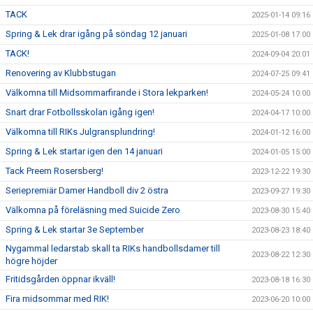
TACK
2025-01-14 09:16
Spring & Lek drar igång på söndag 12 januari
2025-01-08 17:00
TACK!
2024-09-04 20:01
Renovering av Klubbstugan
2024-07-25 09:41
Välkomna till Midsommarfirande i Stora lekparken!
2024-05-24 10:00
Snart drar Fotbollsskolan igång igen!
2024-04-17 10:00
Välkomna till RIKs Julgransplundring!
2024-01-12 16:00
Spring & Lek startar igen den 14 januari
2024-01-05 15:00
Tack Preem Rosersberg!
2023-12-22 19:30
Seriepremiär Damer Handboll div 2 östra
2023-09-27 19:30
Välkomna på föreläsning med Suicide Zero
2023-08-30 15:40
Spring & Lek startar 3e September
2023-08-23 18:40
Nygammal ledarstab skall ta RIKs handbollsdamer till
2023-08-22 12:30
högre höjder
Fritidsgården öppnar ikväll!
2023-08-18 16:30
Fira midsommar med RIK!
2023-06-20 10:00