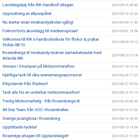
Landslagstjej från RIK Handboll uttagen
2014-09-16 00:40
Upprustning av elljusspåret
2014-09-10 22:05
Nu startar snart innebandyskolan igång!
2014-09-09 17:45
Fotkomforts skoinlägg till medlemspriser!
2014-09-01 14:38
Välkomna till RIK:s handbollsskola för flickor & pojkar
2014-08-29 15:12
födda 08/10
Rosersbergs IK Innebandy tecknar samarbetsavtal med
2014-08-10 13:18
Arlanda IBK.
Vinnare i 5-kampen på Midsommarafton
2014-07-10 14:16
Hjärtliga tack till våra evenemangssponsorer
2014-06-29 17:27
Erbjudande från Stadium!
2014-06-27 09:55
Tack alla för en underbar midsommarafton!
2014-06-21 01:13
Trevlig Midsomarhelg - från Rosersbergs IK
2014-06-20 05:46
All Star Team från SOC i Rosershallen
2014-06-16 07:00
Sverige poänglösa i Rosersberg
2014-06-16 06:39
Upphittade nycklar!
2014-06-13 14:54
Roserstjej uttagen till Upplandslaget!
2014-05-27 11:20