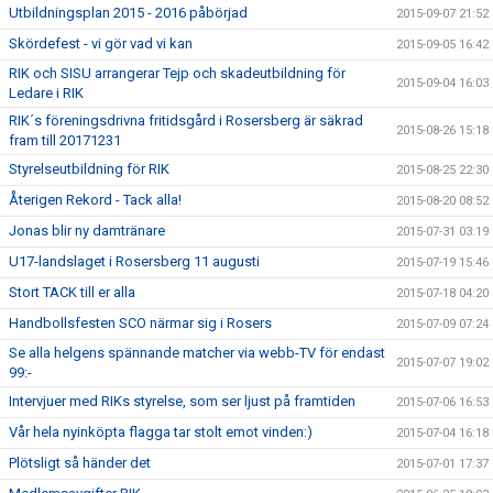
Utbildningsplan 2015 - 2016 påbörjad
2015-09-07 21:52
Skördefest - vi gör vad vi kan
2015-09-05 16:42
RIK och SISU arrangerar Tejp och skadeutbildning för
2015-09-04 16:03
Ledare i RIK
RIK´s föreningsdrivna fritidsgård i Rosersberg är säkrad
2015-08-26 15:18
fram till 20171231
Styrelseutbildning för RIK
2015-08-25 22:30
Återigen Rekord - Tack alla!
2015-08-20 08:52
Jonas blir ny damtränare
2015-07-31 03:19
U17-landslaget i Rosersberg 11 augusti
2015-07-19 15:46
Stort TACK till er alla
2015-07-18 04:20
Handbollsfesten SCO närmar sig i Rosers
2015-07-09 07:24
Se alla helgens spännande matcher via webb-TV för endast
2015-07-07 19:02
99:-
Intervjuer med RIKs styrelse, som ser ljust på framtiden
2015-07-06 16:53
Vår hela nyinköpta flagga tar stolt emot vinden:)
2015-07-04 16:18
Plötsligt så händer det
2015-07-01 17:37