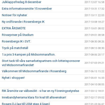
Julklappsfredag 8 december
2017-12-07 16:58
Extra informationsmöte 15 november
2017-10-31 17:32
Notiser för nyheter
2017-10-11 22:03
Ny ordförande i Rosersbergs IK
2017-10-08 18:27
EXTRA ÅRSMÖTE
2017-10-01 08:02
Rövarpriser på Stadium
2017-09-01 08:58
Rosersbergs IK i SVT.
2017-08-30 08:26
Tryck på matchställ
2017-08-15 08:30
1:a pris 3-kampen på Midsommarafton.
2017-08-06 20:17
Stort tack till våra samarbetspartners och lotterisponsorer
2017-07-03 09:21
vid Midsommarfirandet!
Välkommen till Midsommarfirande i Rosersberg
2017-06-15 15:22
Nyhet i shoppen!
2017-05-01 16:33
2017-04-10 08:05
RIK årsmöte var välbesökt - vi har en ny Föreningsstyrelse
2017-03-12 18:01
Innebandyherrarna klara för kval till allsvenskan!
2017-02-17 09:02
Rosers DJ-lag till USM steg 4 (igen)
2017-01-23 06:47