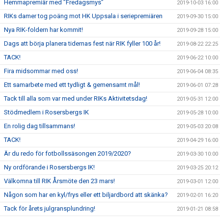
Hemmapremiär med ”Fredagsmys”
2019-10-03 16:00
RIKs damer tog poäng mot HK Uppsala i seriepremiären
2019-09-30 15:00
Nya RIK-foldern har kommit!
2019-09-28 15:00
Dags att börja planera tidernas fest när RIK fyller 100 år!
2019-08-22 22:25
TACK!
2019-06-22 10:00
Fira midsommar med oss!
2019-06-04 08:35
Ett samarbete med ett tydligt & gemensamt mål!
2019-06-01 07:28
Tack till alla som var med under RIKs Aktivitetsdag!
2019-05-31 12:00
Stödmedlem i Rosersbergs IK
2019-05-28 10:00
En rolig dag tillsammans!
2019-05-03 20:08
TACK!
2019-04-29 16:00
Är du redo för fotbollssäsongen 2019/2020?
2019-03-30 10:00
Ny ordförande i Rosersbergs IK!
2019-03-25 20:12
Välkomna till RIK Årsmöte den 23 mars!
2019-03-01 12:00
Någon som har en kyl/frys eller ett biljardbord att skänka?
2019-02-01 16:20
Tack för årets julgransplundring!
2019-01-21 08:58