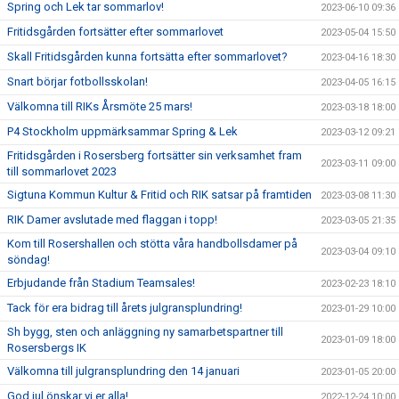
Spring och Lek tar sommarlov!
2023-06-10 09:36
Fritidsgården fortsätter efter sommarlovet
2023-05-04 15:50
Skall Fritidsgården kunna fortsätta efter sommarlovet?
2023-04-16 18:30
Snart börjar fotbollsskolan!
2023-04-05 16:15
Välkomna till RIKs Årsmöte 25 mars!
2023-03-18 18:00
P4 Stockholm uppmärksammar Spring & Lek
2023-03-12 09:21
Fritidsgården i Rosersberg fortsätter sin verksamhet fram
2023-03-11 09:00
till sommarlovet 2023
Sigtuna Kommun Kultur & Fritid och RIK satsar på framtiden
2023-03-08 11:30
RIK Damer avslutade med flaggan i topp!
2023-03-05 21:35
Kom till Rosershallen och stötta våra handbollsdamer på
2023-03-04 09:10
söndag!
Erbjudande från Stadium Teamsales!
2023-02-23 18:10
Tack för era bidrag till årets julgransplundring!
2023-01-29 10:00
Sh bygg, sten och anläggning ny samarbetspartner till
2023-01-09 18:00
Rosersbergs IK
Välkomna till julgransplundring den 14 januari
2023-01-05 20:00
God jul önskar vi er alla!
2022-12-24 10:00