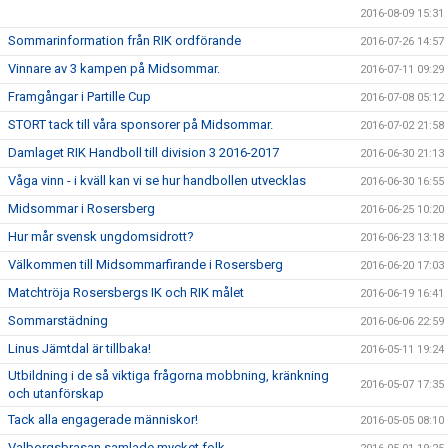
2016-08-09 15:31
Sommarinformation från RIK ordförande
2016-07-26 14:57
Vinnare av 3 kampen på Midsommar.
2016-07-11 09:29
Framgångar i Partille Cup
2016-07-08 05:12
STORT tack till våra sponsorer på Midsommar.
2016-07-02 21:58
Damlaget RIK Handboll till division 3 2016-2017
2016-06-30 21:13
Våga vinn - i kväll kan vi se hur handbollen utvecklas
2016-06-30 16:55
Midsommar i Rosersberg
2016-06-25 10:20
Hur mår svensk ungdomsidrott?
2016-06-23 13:18
Välkommen till Midsommarfirande i Rosersberg
2016-06-20 17:03
Matchtröja Rosersbergs IK och RIK målet
2016-06-19 16:41
Sommarstädning
2016-06-06 22:59
Linus Jämtdal är tillbaka!
2016-05-11 19:24
Utbildning i de så viktiga frågorna mobbning, kränkning
2016-05-07 17:35
och utanförskap
Tack alla engagerade människor!
2016-05-05 08:10
Valborgsbrasan samlade mycket folk