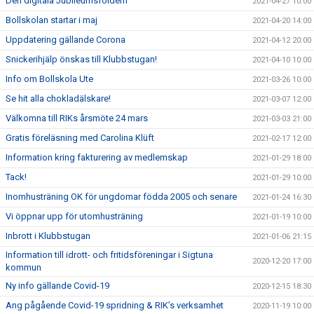
Den digitala Jubileumsfoldern
2021-04-27 10:00
Bollskolan startar i maj
2021-04-20 14:00
Uppdatering gällande Corona
2021-04-12 20:00
Snickerihjälp önskas till Klubbstugan!
2021-04-10 10:00
Info om Bollskola Ute
2021-03-26 10:00
Se hit alla chokladälskare!
2021-03-07 12:00
Välkomna till RIKs årsmöte 24 mars
2021-03-03 21:00
Gratis föreläsning med Carolina Klüft
2021-02-17 12:00
Information kring fakturering av medlemskap
2021-01-29 18:00
Tack!
2021-01-29 10:00
Inomhusträning OK för ungdomar födda 2005 och senare
2021-01-24 16:30
Vi öppnar upp för utomhusträning
2021-01-19 10:00
Inbrott i Klubbstugan
2021-01-06 21:15
Information till idrott- och fritidsföreningar i Sigtuna
2020-12-20 17:00
kommun
Ny info gällande Covid-19
2020-12-15 18:30
Ang pågående Covid-19 spridning & RIK’s verksamhet
2020-11-19 10:00