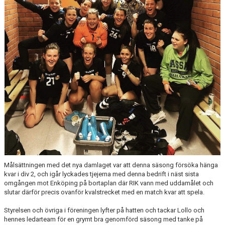
PROFILGUIDE
HITTA HIT!
INFORMATION TILL LEDARE
BILDARKIV
Målsättningen med det nya damlaget var att denna säsong försöka hänga
kvar i div 2, och igår lyckades tjejerna med denna bedrift i näst sista
omgången mot Enköping på bortaplan där RIK vann med uddamålet och
slutar därför precis ovanför kvalstrecket med en match kvar att spela.
Styrelsen och övriga i föreningen lyfter på hatten och tackar Lollo och
hennes ledarteam för en grymt bra genomförd säsong med tanke på