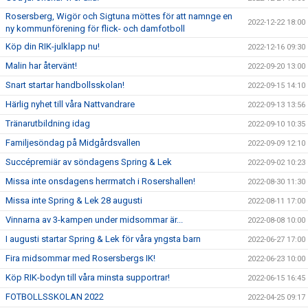
Rosersberg, Wigör och Sigtuna möttes för att namnge en
2022-12-22 18:00
ny kommunförening för flick- och damfotboll
Köp din RIK-julklapp nu!
2022-12-16 09:30
Malin har återvänt!
2022-09-20 13:00
Snart startar handbollsskolan!
2022-09-15 14:10
Härlig nyhet till våra Nattvandrare
2022-09-13 13:56
Tränarutbildning idag
2022-09-10 10:35
Familjesöndag på Midgårdsvallen
2022-09-09 12:10
Succépremiär av söndagens Spring & Lek
2022-09-02 10:23
Missa inte onsdagens herrmatch i Rosershallen!
2022-08-30 11:30
Missa inte Spring & Lek 28 augusti
2022-08-11 17:00
Vinnarna av 3-kampen under midsommar är...
2022-08-08 10:00
I augusti startar Spring & Lek för våra yngsta barn
2022-06-27 17:00
Fira midsommar med Rosersbergs IK!
2022-06-23 10:00
Köp RIK-bodyn till våra minsta supportrar!
2022-06-15 16:45
FOTBOLLSSKOLAN 2022
2022-04-25 09:17