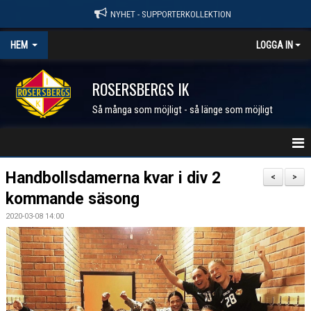
NYHET - SUPPORTERKOLLEKTION
HEM
LOGGA IN
ROSERSBERGS IK
Så många som möjligt - så länge som möjligt
STARTSIDA
Handbollsdamerna kvar i div 2
<
>
kommande säsong
NYHETER
2020-03-08 14:00
KALENDER
MEDLEM I RIK
FÖRENINGEN