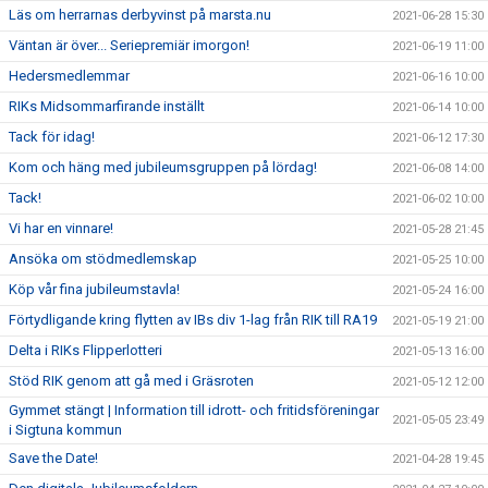
Läs om herrarnas derbyvinst på marsta.nu
2021-06-28 15:30
Väntan är över... Seriepremiär imorgon!
2021-06-19 11:00
Hedersmedlemmar
2021-06-16 10:00
RIKs Midsommarfirande inställt
2021-06-14 10:00
Tack för idag!
2021-06-12 17:30
Kom och häng med jubileumsgruppen på lördag!
2021-06-08 14:00
Tack!
2021-06-02 10:00
Vi har en vinnare!
2021-05-28 21:45
Ansöka om stödmedlemskap
2021-05-25 10:00
Köp vår fina jubileumstavla!
2021-05-24 16:00
Förtydligande kring flytten av IBs div 1-lag från RIK till RA19
2021-05-19 21:00
Delta i RIKs Flipperlotteri
2021-05-13 16:00
Stöd RIK genom att gå med i Gräsroten
2021-05-12 12:00
Gymmet stängt | Information till idrott- och fritidsföreningar
2021-05-05 23:49
i Sigtuna kommun
Save the Date!
2021-04-28 19:45