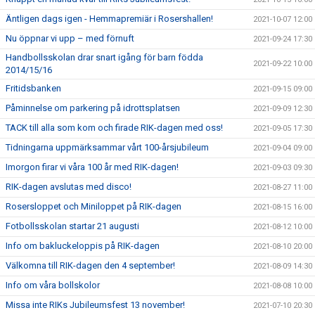
Äntligen dags igen - Hemmapremiär i Rosershallen!
2021-10-07 12:00
Nu öppnar vi upp – med förnuft
2021-09-24 17:30
Handbollsskolan drar snart igång för barn födda
2021-09-22 10:00
2014/15/16
Fritidsbanken
2021-09-15 09:00
Påminnelse om parkering på idrottsplatsen
2021-09-09 12:30
TACK till alla som kom och firade RIK-dagen med oss!
2021-09-05 17:30
Tidningarna uppmärksammar vårt 100-årsjubileum
2021-09-04 09:00
Imorgon firar vi våra 100 år med RIK-dagen!
2021-09-03 09:30
RIK-dagen avslutas med disco!
2021-08-27 11:00
Rosersloppet och Miniloppet på RIK-dagen
2021-08-15 16:00
Fotbollsskolan startar 21 augusti
2021-08-12 10:00
Info om bakluckeloppis på RIK-dagen
2021-08-10 20:00
Välkomna till RIK-dagen den 4 september!
2021-08-09 14:30
Info om våra bollskolor
2021-08-08 10:00
Missa inte RIKs Jubileumsfest 13 november!
2021-07-10 20:30