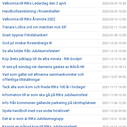
Välkomna till RIKs Ledardag den 2 april
2022-03-29 10:30
Handbollsavslutning i Rosershallen
2022-03-23 10:00
Välkomna till RIKs Årsmöte 2022
2022-03-10 12:00
Tränare Lollos ord om matchen mot SIF
2022-02-11 13:00
Snart öppnar Fritidsbanken!
2022-01-30 12:00
God jul önskar Rosersbergs IK
2021-12-24 10:00
Se alla bilder från Jubileumsfesten!
2021-12-16 10:00
Köp årets julklapp till de allra minsta - RIK-bodyn!
2021-12-13 16:30
Vi ses på söndag när damerna gästas av Arbrå HK
2021-12-10 18:15
Vad som gäller vid allmänna sammankomster och
2021-12-07 09:00
offentliga tillställningar
Tack alla som kom och firade RIKs 100 år i lördags!
2021-11-17 14:00
Information till er som ska gå på RIKs Jubileumsfest
2021-11-09 10:30
Info från kommunen gällande parkering på idrottsplatsen
2021-11-06 12:00
Spela handboll med oss under höstlovet!
2021-10-26 09:00
Det är vi som är RIKs Jubileumsgrupp
2021-10-21 10:00
Knappt en månad kvar till RIKs Jubileumsfest!
2021-10-15 16:00