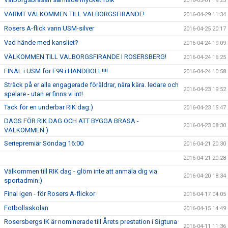
2016-05-01 19:25
VARMT VÄLKOMMEN TILL VALBORGSFIRANDE!
2016-04-29 11:34
Rosers A-flick vann USM-silver
2016-04-25 20:17
Vad hände med kansliet?
2016-04-24 19:09
VÄLKOMMEN TILL VALBORGSFIRANDE I ROSERSBERG!
2016-04-24 16:25
FINAL i USM för F99 i HANDBOLL!!!!
2016-04-24 10:58
Sträck på er alla engagerade föräldrar, nära kära. ledare och
2016-04-23 19:52
spelare - utan er finns vi int!
Tack för en underbar RIK dag:)
2016-04-23 15:47
DAGS FÖR RIK DAG OCH ATT BYGGA BRASA -
2016-04-23 08:30
VÄLKOMMEN:)
Seriepremiär Söndag 16:00
2016-04-21 20:30
2016-04-21 20:28
Välkommen till RIK dag - glöm inte att anmäla dig via
2016-04-20 18:34
sportadmin:)
Final igen - för Rosers A-flickor
2016-04-17 04:05
Fotbollsskolan
2016-04-15 14:49
Rosersbergs IK är nominerade till Årets prestation i Sigtuna
2016-04-11 11:36