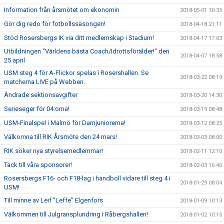
Information från årsmötet om ekonomin
2018-05-01 10:35
Gör dig redo för fotbollssäsongen!
2018-04-18 21:11
Stöd Rosersbergs IK via ditt medlemskap i Stadium!
2018-04-17 17:03
Utbildningen "Världens bästa Coach/Idrottsförälder!" den
2018-04-07 18:58
25 april
USM steg 4 för A-Flickor spelas i Rosershallen. Se
2018-03-22 08:19
matcherna LIVE på Webben.
Ändrade sektionsavgifter
2018-03-20 14:30
Serieseger för 04:orna!
2018-03-19 08:48
USM-Finalspel i Malmö för Damjuniorerna!
2018-03-12 08:25
Välkomna till RIK Årsmöte den 24 mars!
2018-03-03 08:00
RIK söker nya styrelsemedlemmar!
2018-02-11 12:10
Tack till våra sponsorer!
2018-02-03 16:46
Rosersbergs F16- och F18-lag i handboll vidare till steg 4 i
2018-01-29 08:04
USM!
Till minne av Leif ”Leffe” Elgenfors
2018-01-09 10:13
Välkommen till Julgransplundring i Råbergshallen!
2018-01-02 10:15