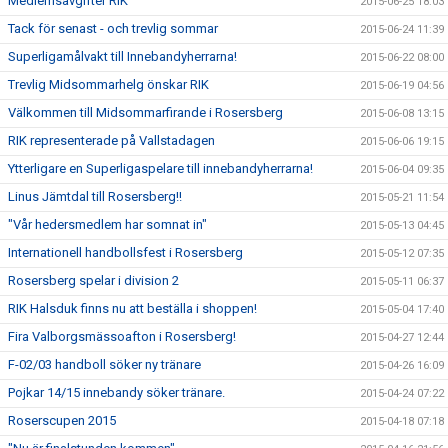
Medlemsavgifter RIK
2015-06-25 18:03
Tack för senast - och trevlig sommar
2015-06-24 11:39
Superligamålvakt till Innebandyherrarna!
2015-06-22 08:00
Trevlig Midsommarhelg önskar RIK
2015-06-19 04:56
Välkommen till Midsommarfirande i Rosersberg
2015-06-08 13:15
RIK representerade på Vallstadagen
2015-06-06 19:15
Ytterligare en Superligaspelare till innebandyherrarna!
2015-06-04 09:35
Linus Jämtdal till Rosersberg!!
2015-05-21 11:54
"Vår hedersmedlem har somnat in"
2015-05-13 04:45
Internationell handbollsfest i Rosersberg
2015-05-12 07:35
Rosersberg spelar i division 2
2015-05-11 06:37
RIK Halsduk finns nu att beställa i shoppen!
2015-05-04 17:40
Fira Valborgsmässoafton i Rosersberg!
2015-04-27 12:44
F-02/03 handboll söker ny tränare
2015-04-26 16:09
Pojkar 14/15 innebandy söker tränare.
2015-04-24 07:22
Roserscupen 2015
2015-04-18 07:18