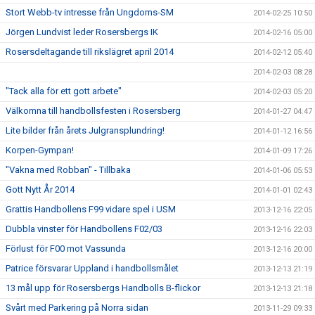
Stort Webb-tv intresse från Ungdoms-SM
2014-02-25 10:50
Jörgen Lundvist leder Rosersbergs IK
2014-02-16 05:00
Rosersdeltagande till rikslägret april 2014
2014-02-12 05:40
2014-02-03 08:28
"Tack alla för ett gott arbete"
2014-02-03 05:20
Välkomna till handbollsfesten i Rosersberg
2014-01-27 04:47
Lite bilder från årets Julgransplundring!
2014-01-12 16:56
Korpen-Gympan!
2014-01-09 17:26
"Vakna med Robban" - Tillbaka
2014-01-06 05:53
Gott Nytt År 2014
2014-01-01 02:43
Grattis Handbollens F99 vidare spel i USM
2013-12-16 22:05
Dubbla vinster för Handbollens F02/03
2013-12-16 22:03
Förlust för F00 mot Vassunda
2013-12-16 20:00
Patrice försvarar Uppland i handbollsmålet
2013-12-13 21:19
13 mål upp för Rosersbergs Handbolls B-flickor
2013-12-13 21:18
Svårt med Parkering på Norra sidan
2013-11-29 09:33