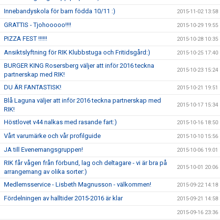
Innebandyskola för barn födda 10/11 :)
2015-11-02 13:58
GRATTIS - Tjohooooo!!!!
2015-10-29 19:55
PIZZA FEST !!!!!!
2015-10-28 10:35
Ansiktslyftning för RIK Klubbstuga och Fritidsgård:)
2015-10-25 17:40
BURGER KING Rosersberg väljer att inför 2016 teckna
2015-10-23 15:24
partnerskap med RIK!
DU ÄR FANTASTISK!
2015-10-21 19:51
Blå Laguna väljer att inför 2016 teckna partnerskap med
2015-10-17 15:34
RIK!
Höstlovet v44 nalkas med rasande fart:)
2015-10-16 18:50
Vårt varumärke och vår profilguide
2015-10-10 15:56
JA till Evenemangsgruppen!
2015-10-06 19:01
RIK får vågen från förbund, lag och deltagare - vi är bra på
2015-10-01 20:06
arrangemang av olika sorter:)
Medlemsservice - Lisbeth Magnusson - välkommen!
2015-09-22 14:18
Fördelningen av halltider 2015-2016 är klar
2015-09-21 14:58
2015-09-16 23:36