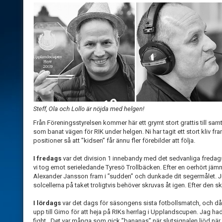
Steff, Ola och Lollo är nöjda med helgen!
Från Föreningsstyrelsen kommer här ett grymt stort grattis till sam
som banat vägen för RIK under helgen. Ni har tagit ett stort kliv fr
positioner så att ”kidsen” får ännu fler förebilder att följa.
I fredags
var det division 1 innebandy med det sedvanliga fredag
vi tog emot serieledande Tyresö Trollbäcken. Efter en oerhört jämn 
Alexander Jansson fram i ”sudden” och dunkade dit segermålet. Ju
solcellerna på taket troligtvis behöver skruvas åt igen. Efter den s
I lördags
var det dags för säsongens sista fotbollsmatch, och då 
upp till Gimo för att heja på RIKs herrlag i Upplandscupen. Jag h
fight. Det var många som gick ”bananas” när slutsignalen ljöd när