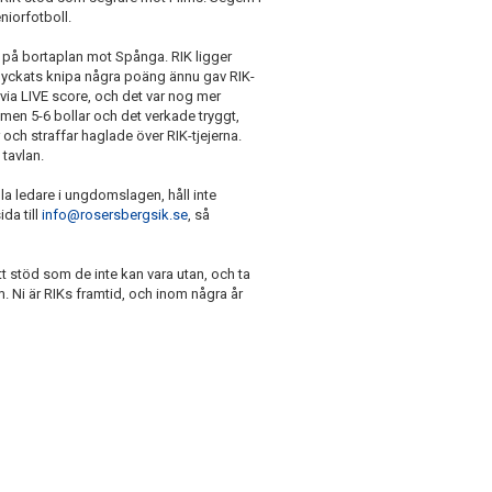
niorfotboll.
a på bortaplan mot Spånga. RIK ligger
 lyckats knipa några poäng ännu gav RIK-
n via LIVE score, och det var nog mer
IK men 5-6 bollar och det verkade tryggt,
 och straffar haglade över RIK-tjejerna.
tavlan.
lla ledare i ungdomslagen, håll inte
ida till
info@rosersbergsik.se
, så
tt stöd som de inte kan vara utan, och ta
. Ni är RIKs framtid, och inom några år