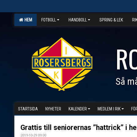
HEM
FOTBOLL
HANDBOLL
SPRING & LEK
RI
R
Så må
STARTSIDA
NYHETER
KALENDER
MEDLEM I RIK
FÖ
Grattis till seniorernas ”hattrick” i h
2019-10-29 09:00