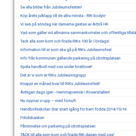
Se alla bilder från Jubileumsfesten!
Köp årets julklapp till de allra minsta - RIK-bodyn!
Vi ses på söndag när damerna gästas av Arbrå HK
Vad som gäller vid allmänna sammankomster och offentliga tillstä
Tack alla som kom och firade RIKs 100 år i lördags!
Information till er som ska gå på RIKs Jubileumsfest
Info från kommunen gällande parkering på idrottsplatsen
Spela handboll med oss under höstlovet!
Det är vi som är RIKs Jubileumsgrupp
Knappt en månad kvar till RIKs Jubileumsfest!
Äntligen dags igen - Hemmapremiär i Rosershallen!
Nu öppnar vi upp – med förnuft
Handbollsskolan drar snart igång för barn födda 2014/15/16
Fritidsbanken
Påminnelse om parkering på idrottsplatsen
TACK till alla som kom och firade RIK-dagen med oss!