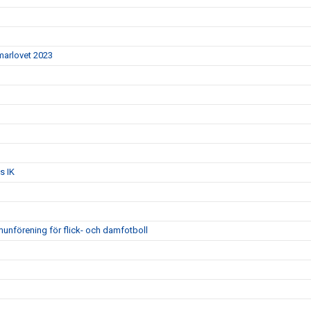
mmarlovet 2023
s IK
unförening för flick- och damfotboll