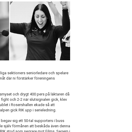
tliga sektioners seniorledare och spelare
amåt där ni förstärker föreningens
smyset och drygt 400 pers på läktaren då
fight och 2-2 när slutsignalen gick, klev
blet i Rosershallen ekade så att
kalpen gick RIK upp i serieledning.
begav sig ett 50-tal supporters i buss
ade själv förmånen att beskåda även denna
 RIK stod som segrare mot Films. Segern i