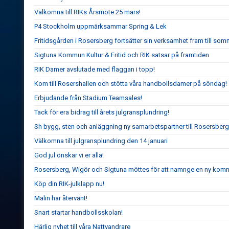
Välkomna till RIKs Årsmöte 25 mars!
P4 Stockholm uppmärksammar Spring & Lek
Fritidsgården i Rosersberg fortsätter sin verksamhet fram till so
Sigtuna Kommun Kultur & Fritid och RIK satsar på framtiden
RIK Damer avslutade med flaggan i topp!
Kom till Rosershallen och stötta våra handbollsdamer på söndag!
Erbjudande från Stadium Teamsales!
Tack för era bidrag till årets julgransplundring!
Sh bygg, sten och anläggning ny samarbetspartner till Rosersberg
Välkomna till julgransplundring den 14 januari
God jul önskar vi er alla!
Rosersberg, Wigör och Sigtuna möttes för att namnge en ny komm
Köp din RIK-julklapp nu!
Malin har återvänt!
Snart startar handbollsskolan!
Härlig nyhet till våra Nattvandrare