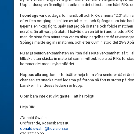
Upplandscupen är enligt historikerna det största som hänt RIKs se
I söndags
var det dags för handboll och RIK-damerna ”2.0” att lir
efter fem omgångar i mitten av tabellen, och Spånga som inte har
tjejerna en riktig fight. Själv satt jag på distans och följde matche
nervöst än att vara på plats. I halvtid och en bit in i andra ledde R
men de sista fem minuterna var en riktig nagelbitare då utvisningar
Spånga malde sig in i matchen, och efter 60 min stod det 29-30 på 
Nu är ju seniorverksamheten en liten del i RIKs verksamhet, så till a
tillbaka utan skicka in material som ni vill publicera på RIKs förstas
kommer det med i nyhetsflödet.
Hoppas alla ungdomar fortsätter heja fram våra seniorer då ni är e
chansen att snacka med ledarna på fotona så fort ni stöter på dom
kanske ni har dessa ledare i er trupp.
Glöm bara inte det viktigaste – att ha roligt!
Heja RIK!
/Donald Swahn
Ordförande, Rosersbergs IK
donald.swahn@hdvision.se
070 377 30 99