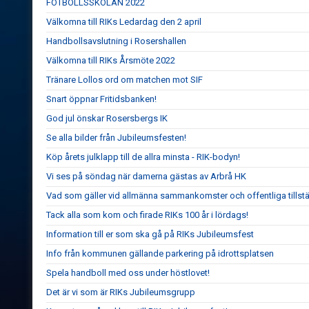
FOTBOLLSSKOLAN 2022
Välkomna till RIKs Ledardag den 2 april
Handbollsavslutning i Rosershallen
Välkomna till RIKs Årsmöte 2022
Tränare Lollos ord om matchen mot SIF
Snart öppnar Fritidsbanken!
God jul önskar Rosersbergs IK
Se alla bilder från Jubileumsfesten!
Köp årets julklapp till de allra minsta - RIK-bodyn!
Vi ses på söndag när damerna gästas av Arbrå HK
Vad som gäller vid allmänna sammankomster och offentliga tillstä
Tack alla som kom och firade RIKs 100 år i lördags!
Information till er som ska gå på RIKs Jubileumsfest
Info från kommunen gällande parkering på idrottsplatsen
Spela handboll med oss under höstlovet!
Det är vi som är RIKs Jubileumsgrupp