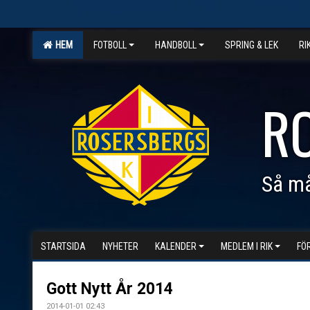
HEM
FOTBOLL
HANDBOLL
SPRING & LEK
RI
R
Så må
STARTSIDA
NYHETER
KALENDER
MEDLEM I RIK
FÖ
Gott Nytt År 2014
2014-01-01 02:43