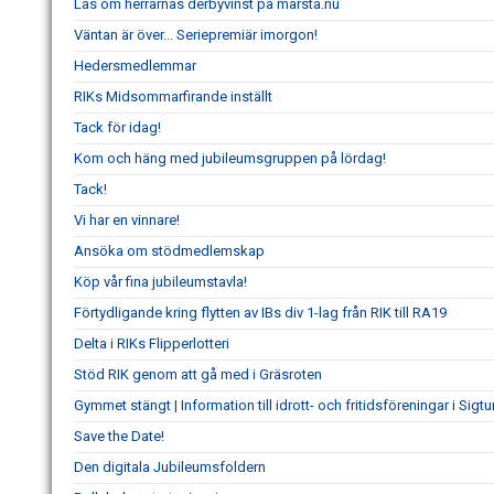
Läs om herrarnas derbyvinst på marsta.nu
Väntan är över... Seriepremiär imorgon!
Hedersmedlemmar
RIKs Midsommarfirande inställt
Tack för idag!
Kom och häng med jubileumsgruppen på lördag!
Tack!
Vi har en vinnare!
Ansöka om stödmedlemskap
Köp vår fina jubileumstavla!
Förtydligande kring flytten av IBs div 1-lag från RIK till RA19
Delta i RIKs Flipperlotteri
Stöd RIK genom att gå med i Gräsroten
Gymmet stängt | Information till idrott- och fritidsföreningar i Si
Save the Date!
Den digitala Jubileumsfoldern