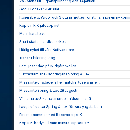
Välkomna till julgransplundring den 14 januari
God jul önskar vi er alla!
Rosersberg, Wigör och Sigtuna möttes för att namnge en ny komm
Köp din RIK-julklapp nu!
Malin har återvänt!
Snart startar handbollsskolan!
Härlig nyhet till våra Nattvandrare
Tränarutbildning idag
Familjesöndag på Midgårdsvallen
Succépremiär av söndagens Spring & Lek
Missa inte onsdagens herrmatch i Rosershallen!
Missa inte Spring & Lek 28 augusti
Vinnarna av 3-kampen under midsommar är...
I augusti startar Spring & Lek för våra yngsta barn
Fira midsommar med Rosersbergs IK!
Köp RIK-bodyn till våra minsta supportrar!