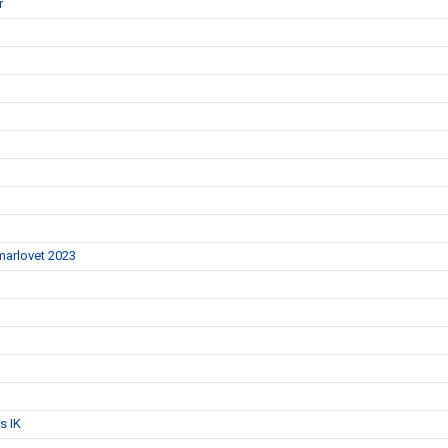
r
mmarlovet 2023
s IK