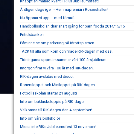
Knappt en månad kvar till RIKs Jubileumsfest!
Äntligen dags igen - Hemmapremiär i Rosershallen!
Nu öppnar vi upp – med förnuft
Handbollsskolan drar snart igång för barn födda 2014/15/16
Fritidsbanken
Påminnelse om parkering på idrottsplatsen
TACK till alla som kom och firade RIK-dagen med oss!
Tidningarna uppmärksammar vårt 100-årsjubileum
Imorgon firar vi våra 100 år med RIK-dagen!
RIK-dagen avslutas med disco!
Rosersloppet och Miniloppet på RIK-dagen
Fotbollsskolan startar 21 augusti
Info om bakluckeloppis på RIK-dagen
Välkomna till RIK-dagen den 4 september!
Info om våra bollskolor
Missa inte RIKs Jubileumsfest 13 november!