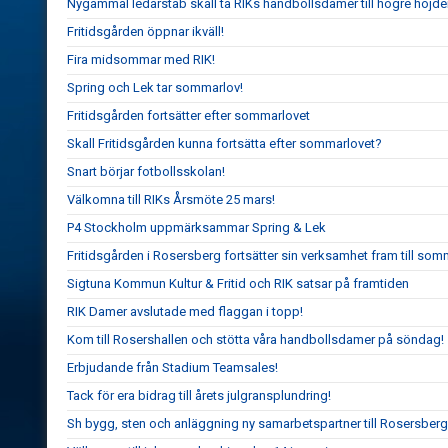
Nygammal ledarstab skall ta RIKs handbollsdamer till högre höjde
Fritidsgården öppnar ikväll!
Fira midsommar med RIK!
Spring och Lek tar sommarlov!
Fritidsgården fortsätter efter sommarlovet
Skall Fritidsgården kunna fortsätta efter sommarlovet?
Snart börjar fotbollsskolan!
Välkomna till RIKs Årsmöte 25 mars!
P4 Stockholm uppmärksammar Spring & Lek
Fritidsgården i Rosersberg fortsätter sin verksamhet fram till so
Sigtuna Kommun Kultur & Fritid och RIK satsar på framtiden
RIK Damer avslutade med flaggan i topp!
Kom till Rosershallen och stötta våra handbollsdamer på söndag!
Erbjudande från Stadium Teamsales!
Tack för era bidrag till årets julgransplundring!
Sh bygg, sten och anläggning ny samarbetspartner till Rosersberg