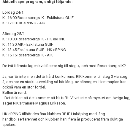
Aktuellt spelprogram, enligt följande:
Lördag 24/1:
Kl: 16.00 Rosersbergs IK - Eskilstuna GUIF
Kl: 17.30 HK eRPING - AIK
Söndag 25/1:
Kl: 10.00 Rosersbergs IK - HK eRPING
Kl. 11.30 AIK - Eskilstuna GUIF
Kl: 13.45 Eskilstuna GUIF - HK eRPING
Kl: 15.15 Rosersbergs IK - AIK
De två främsta lagen kvalificerar sig till steg 4, och med Rosersbergs IK?
Ja, varför inte, men det är hård konkurrens. RIK kommer till steg 3 via steg
2, och har en starkt utveckling så här långt av säsongen. Hemmaplan kan
också vara en stor fördel.
Bollen är rund.
- Det är klart att det kommer att bli tufft. Vi vet inte så mycket om övriga lag,
säger RIK:s tränare Magnus Eriksson.
HK eRPING tillhör den fina klubben RP IF Linköping med lång
handbollserfarenhet och klubben har i flera år producerat fram duktiga
spelare.