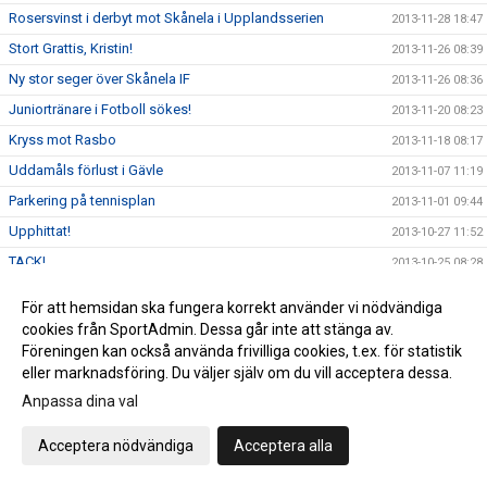
Rosersvinst i derbyt mot Skånela i Upplandsserien
2013-11-28 18:47
Stort Grattis, Kristin!
2013-11-26 08:39
Ny stor seger över Skånela IF
2013-11-26 08:36
Juniortränare i Fotboll sökes!
2013-11-20 08:23
Kryss mot Rasbo
2013-11-18 08:17
Uddamåls förlust i Gävle
2013-11-07 11:19
Parkering på tennisplan
2013-11-01 09:44
Upphittat!
2013-10-27 11:52
TACK!
2013-10-25 08:28
Web-tv USM-handboll
2013-10-12 22:35
För att hemsidan ska fungera korrekt använder vi nödvändiga
Profilguiden
2013-10-07 14:44
cookies från SportAdmin. Dessa går inte att stänga av.
Föreningen kan också använda frivilliga cookies, t.ex. för statistik
Innebandy för damer
2013-09-04 11:30
eller marknadsföring. Du väljer själv om du vill acceptera dessa.
Gympastart!
2013-08-19 12:28
Anpassa dina val
Vinnare i trekamp - Midsommar
2013-07-28 10:55
Patamera
Acceptera nödvändiga
Acceptera alla
2013-05-06 13:56
Ingen gympa torsdag 6/6
2013-05-06 13:55