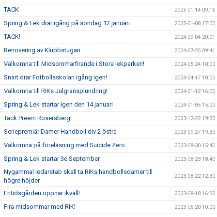
TACK
2025-01-14 09:16
Spring & Lek drar igång på söndag 12 januari
2025-01-08 17:00
TACK!
2024-09-04 20:01
Renovering av Klubbstugan
2024-07-25 09:41
Välkomna till Midsommarfirande i Stora lekparken!
2024-05-24 10:00
Snart drar Fotbollsskolan igång igen!
2024-04-17 10:00
Välkomna till RIKs Julgransplundring!
2024-01-12 16:00
Spring & Lek startar igen den 14 januari
2024-01-05 15:00
Tack Preem Rosersberg!
2023-12-22 19:30
Seriepremiär Damer Handboll div 2 östra
2023-09-27 19:30
Välkomna på föreläsning med Suicide Zero
2023-08-30 15:40
Spring & Lek startar 3e September
2023-08-23 18:40
Nygammal ledarstab skall ta RIKs handbollsdamer till
2023-08-22 12:30
högre höjder
Fritidsgården öppnar ikväll!
2023-08-18 16:30
Fira midsommar med RIK!
2023-06-20 10:00