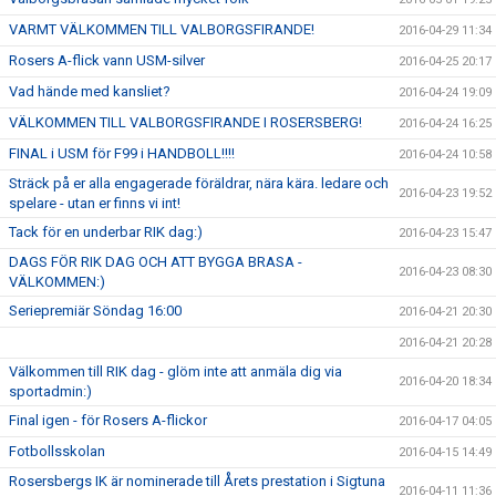
VARMT VÄLKOMMEN TILL VALBORGSFIRANDE!
2016-04-29 11:34
Rosers A-flick vann USM-silver
2016-04-25 20:17
Vad hände med kansliet?
2016-04-24 19:09
VÄLKOMMEN TILL VALBORGSFIRANDE I ROSERSBERG!
2016-04-24 16:25
FINAL i USM för F99 i HANDBOLL!!!!
2016-04-24 10:58
Sträck på er alla engagerade föräldrar, nära kära. ledare och
2016-04-23 19:52
spelare - utan er finns vi int!
Tack för en underbar RIK dag:)
2016-04-23 15:47
DAGS FÖR RIK DAG OCH ATT BYGGA BRASA -
2016-04-23 08:30
VÄLKOMMEN:)
Seriepremiär Söndag 16:00
2016-04-21 20:30
2016-04-21 20:28
Välkommen till RIK dag - glöm inte att anmäla dig via
2016-04-20 18:34
sportadmin:)
Final igen - för Rosers A-flickor
2016-04-17 04:05
Fotbollsskolan
2016-04-15 14:49
Rosersbergs IK är nominerade till Årets prestation i Sigtuna
2016-04-11 11:36