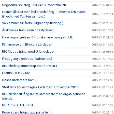
Ungdoms-SM steg 3 23-24/1 i Rosershallen
2016-01-22 04:08
Granen åkte ut med buller och bång - Jamen vilken succé -
2016-01-16 20:14
till och med Tomten var nöjd:)
Välkommen till årets Julgrandsplundring:)
2016-01-06 20:36
Årskrönika från Föreningsstyrelsen
2015-12-31 16:09
Föreningsstyrelsen RIK önskar er en magisk JUL
2015-12-20 21:23
Påminnelse om IB-skola Lördagar!
2015-12-04 10:59
RIK-Madde tränar med U-landslaget
2015-11-25 05:55
Fredagsmys och bus i kafeterian:)
2015-11-20 14:35
RIK inleder partnerskap med Gevalia:)
2015-11-15 20:36
Grattis RIK PIZZAN!
2015-11-12 18:28
Dessa underbara barn:)!
2015-11-11 17:38
Stort tack för en magisk Ledardag 7 november 2015!
2015-11-08 16:49
RIK inleder ett långsiktigt samarbete med organisationen
2015-11-06 09:52
friends
NU ÄR DET JUL IGEN......
2015-11-03 14:51
Rosersberg högst upp på pallen:)
2015-11-02 22:15