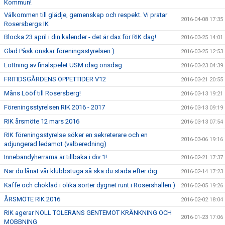
Kommun!
Välkommen till glädje, gemenskap och respekt. Vi pratar
2016-04-08 17:35
Rosersbergs IK
Blocka 23 april i din kalender - det är dax för RIK dag!
2016-03-25 14:01
Glad Påsk önskar föreningsstyrelsen:)
2016-03-25 12:53
Lottning av finalspelet USM idag onsdag
2016-03-23 04:39
FRITIDSGÅRDENS ÖPPETTIDER V12
2016-03-21 20:55
Måns Lööf till Rosersberg!
2016-03-13 19:21
Föreningsstyrelsen RIK 2016 - 2017
2016-03-13 09:19
RIK årsmöte 12 mars 2016
2016-03-13 07:54
RIK föreningsstyrelse söker en sekreterare och en
2016-03-06 19:16
adjungerad ledamot (valberedning)
Innebandyherrarna är tillbaka i div 1!
2016-02-21 17:37
När du lånat vår klubbstuga så ska du städa efter dig
2016-02-14 17:23
Kaffe och choklad i olika sorter dygnet runt i Rosershallen:)
2016-02-05 19:26
ÅRSMÖTE RIK 2016
2016-02-02 18:04
RIK agerar NOLL TOLERANS GENTEMOT KRÄNKNING OCH
2016-01-23 17:06
MOBBNING