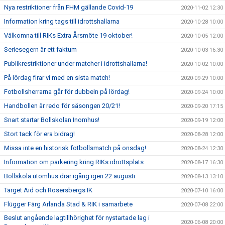
Nya restriktioner från FHM gällande Covid-19
2020-11-02 12:30
Information kring tags till idrottshallarna
2020-10-28 10:00
Välkomna till RIKs Extra Årsmöte 19 oktober!
2020-10-05 12:00
Seriesegern är ett faktum
2020-10-03 16:30
Publikrestriktioner under matcher i idrottshallarna!
2020-10-02 10:00
På lördag firar vi med en sista match!
2020-09-29 10:00
Fotbollsherrarna går för dubbeln på lördag!
2020-09-24 10:00
Handbollen är redo för säsongen 20/21!
2020-09-20 17:15
Snart startar Bollskolan Inomhus!
2020-09-19 12:00
Stort tack för era bidrag!
2020-08-28 12:00
Missa inte en historisk fotbollsmatch på onsdag!
2020-08-24 12:30
Information om parkering kring RIKs idrottsplats
2020-08-17 16:30
Bollskola utomhus drar igång igen 22 augusti
2020-08-13 13:10
Target Aid och Rosersbergs IK
2020-07-10 16:00
Flügger Färg Arlanda Stad & RIK i samarbete
2020-07-08 22:00
Beslut angående lagtillhörighet för nystartade lag i
2020-06-08 20:00