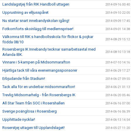
Landslagstjej från RIK Handboll uttagen
2014-09-16 00:40
Upprustning av elljusspåret
2014-09-10 22:05
Nu startar snart innebandyskolan igång!
2014-09-09 17:45
Fotkomforts skoinlägg till medlemspriser!
2014-09-01 14:38
Välkomna till RIK:s handbollsskola för flickor & pojkar
2014-08-29 15:12
födda 08/10
Rosersbergs IK Innebandy tecknar samarbetsavtal med
2014-08-10 13:18
Arlanda IBK.
Vinnare i 5-kampen på Midsommarafton
2014-07-10 14:16
Hjärtliga tack till våra evenemangssponsorer
2014-06-29 17:27
Erbjudande från Stadium!
2014-06-27 09:55
Tack alla för en underbar midsommarafton!
2014-06-21 01:13
Trevlig Midsomarhelg - från Rosersbergs IK
2014-06-20 05:46
All Star Team från SOC i Rosershallen
2014-06-16 07:00
Sverige poänglösa i Rosersberg
2014-06-16 06:39
Upphittade nycklar!
2014-06-13 14:54
Roserstjej uttagen till Upplandslaget!
2014-05-27 11:20