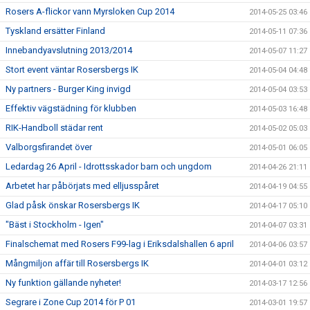
Rosers A-flickor vann Myrsloken Cup 2014
2014-05-25 03:46
Tyskland ersätter Finland
2014-05-11 07:36
Innebandyavslutning 2013/2014
2014-05-07 11:27
Stort event väntar Rosersbergs IK
2014-05-04 04:48
Ny partners - Burger King invigd
2014-05-04 03:53
Effektiv vägstädning för klubben
2014-05-03 16:48
RIK-Handboll städar rent
2014-05-02 05:03
Valborgsfirandet över
2014-05-01 06:05
Ledardag 26 April - Idrottsskador barn och ungdom
2014-04-26 21:11
Arbetet har påbörjats med elljusspåret
2014-04-19 04:55
Glad påsk önskar Rosersbergs IK
2014-04-17 05:10
"Bäst i Stockholm - Igen"
2014-04-07 03:31
Finalschemat med Rosers F99-lag i Eriksdalshallen 6 april
2014-04-06 03:57
Mångmiljon affär till Rosersbergs IK
2014-04-01 03:12
Ny funktion gällande nyheter!
2014-03-17 12:56
Segrare i Zone Cup 2014 för P 01
2014-03-01 19:57