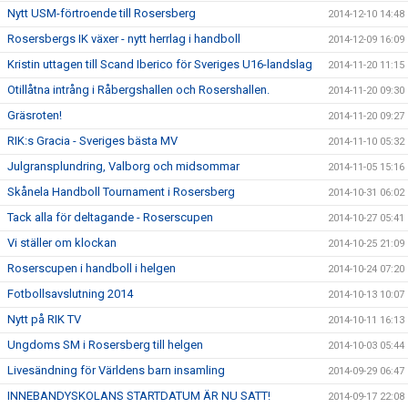
Nytt USM-förtroende till Rosersberg
2014-12-10 14:48
Rosersbergs IK växer - nytt herrlag i handboll
2014-12-09 16:09
Kristin uttagen till Scand Iberico för Sveriges U16-landslag
2014-11-20 11:15
Otillåtna intrång i Råbergshallen och Rosershallen.
2014-11-20 09:30
Gräsroten!
2014-11-20 09:27
RIK:s Gracia - Sveriges bästa MV
2014-11-10 05:32
Julgransplundring, Valborg och midsommar
2014-11-05 15:16
Skånela Handboll Tournament i Rosersberg
2014-10-31 06:02
Tack alla för deltagande - Roserscupen
2014-10-27 05:41
Vi ställer om klockan
2014-10-25 21:09
Roserscupen i handboll i helgen
2014-10-24 07:20
Fotbollsavslutning 2014
2014-10-13 10:07
Nytt på RIK TV
2014-10-11 16:13
Ungdoms SM i Rosersberg till helgen
2014-10-03 05:44
Livesändning för Världens barn insamling
2014-09-29 06:47
INNEBANDYSKOLANS STARTDATUM ÄR NU SATT!
2014-09-17 22:08