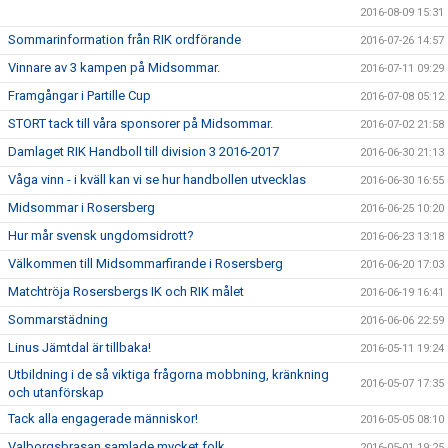
2016-08-09 15:31
Sommarinformation från RIK ordförande
2016-07-26 14:57
Vinnare av 3 kampen på Midsommar.
2016-07-11 09:29
Framgångar i Partille Cup
2016-07-08 05:12
STORT tack till våra sponsorer på Midsommar.
2016-07-02 21:58
Damlaget RIK Handboll till division 3 2016-2017
2016-06-30 21:13
Våga vinn - i kväll kan vi se hur handbollen utvecklas
2016-06-30 16:55
Midsommar i Rosersberg
2016-06-25 10:20
Hur mår svensk ungdomsidrott?
2016-06-23 13:18
Välkommen till Midsommarfirande i Rosersberg
2016-06-20 17:03
Matchtröja Rosersbergs IK och RIK målet
2016-06-19 16:41
Sommarstädning
2016-06-06 22:59
Linus Jämtdal är tillbaka!
2016-05-11 19:24
Utbildning i de så viktiga frågorna mobbning, kränkning
2016-05-07 17:35
och utanförskap
Tack alla engagerade människor!
2016-05-05 08:10
Valborgsbrasan samlade mycket folk
2016-05-01 19:25