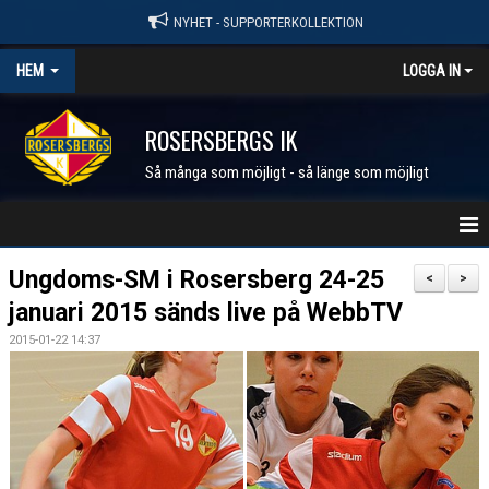
NYHET - SUPPORTERKOLLEKTION
HEM
LOGGA IN
ROSERSBERGS IK
Så många som möjligt - så länge som möjligt
STARTSIDA
Ungdoms-SM i Rosersberg 24-25
<
>
januari 2015 sänds live på WebbTV
NYHETER
2015-01-22 14:37
KALENDER
MEDLEM I RIK
FÖRENINGEN