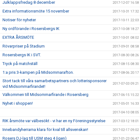
Julklappsfredag 8 december
2017-12-07 16:58
Extra informationsmöte 15 november
2017-10-31 17:32
Notiser för nyheter
2017-10-11 22:03
Ny ordförande i Rosersbergs IK
2017-10-08 18:27
EXTRA ÅRSMÖTE
2017-10-01 08:02
Rövarpriser på Stadium
2017-09-01 08:58
Rosersbergs IK i SVT.
2017-08-30 08:26
Tryck på matchställ
2017-08-15 08:30
1:a pris 3-kampen på Midsommarafton.
2017-08-06 20:17
Stort tack till våra samarbetspartners och lotterisponsorer
2017-07-03 09:21
vid Midsommarfirandet!
Välkommen till Midsommarfirande i Rosersberg
2017-06-15 15:22
Nyhet i shoppen!
2017-05-01 16:33
2017-04-10 08:05
RIK årsmöte var välbesökt - vi har en ny Föreningsstyrelse
2017-03-12 18:01
Innebandyherrarna klara för kval till allsvenskan!
2017-02-17 09:02
Rosers DJ-lag till USM steg 4 (igen)
2017-01-23 06:47