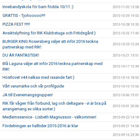
Innebandyskola för barn födda 10/11 :)
2015-11-02 13:58
GRATTIS - Tjohooooo!!!!
2015-10-29 19:55
PIZZA FEST !!!!!!
2015-10-28 10:35
Ansiktslyftning för RIK Klubbstuga och Fritidsgård:)
2015-10-25 17:40
BURGER KING Rosersberg väljer att inför 2016 teckna
2015-10-23 15:24
partnerskap med RIK!
DU ÄR FANTASTISK!
2015-10-21 19:51
Blå Laguna väljer att inför 2016 teckna partnerskap med
2015-10-17 15:34
RIK!
Höstlovet v44 nalkas med rasande fart:)
2015-10-16 18:50
Vårt varumärke och vår profilguide
2015-10-10 15:56
JA till Evenemangsgruppen!
2015-10-06 19:01
RIK får vågen från förbund, lag och deltagare - vi är bra på
2015-10-01 20:06
arrangemang av olika sorter:)
Medlemsservice - Lisbeth Magnusson - välkommen!
2015-09-22 14:18
Fördelningen av halltider 2015-2016 är klar
2015-09-21 14:58
2015-09-16 23:36