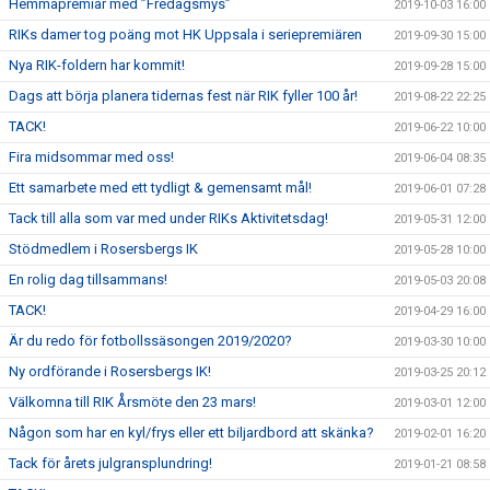
Hemmapremiär med ”Fredagsmys”
2019-10-03 16:00
RIKs damer tog poäng mot HK Uppsala i seriepremiären
2019-09-30 15:00
Nya RIK-foldern har kommit!
2019-09-28 15:00
Dags att börja planera tidernas fest när RIK fyller 100 år!
2019-08-22 22:25
TACK!
2019-06-22 10:00
Fira midsommar med oss!
2019-06-04 08:35
Ett samarbete med ett tydligt & gemensamt mål!
2019-06-01 07:28
Tack till alla som var med under RIKs Aktivitetsdag!
2019-05-31 12:00
Stödmedlem i Rosersbergs IK
2019-05-28 10:00
En rolig dag tillsammans!
2019-05-03 20:08
TACK!
2019-04-29 16:00
Är du redo för fotbollssäsongen 2019/2020?
2019-03-30 10:00
Ny ordförande i Rosersbergs IK!
2019-03-25 20:12
Välkomna till RIK Årsmöte den 23 mars!
2019-03-01 12:00
Någon som har en kyl/frys eller ett biljardbord att skänka?
2019-02-01 16:20
Tack för årets julgransplundring!
2019-01-21 08:58