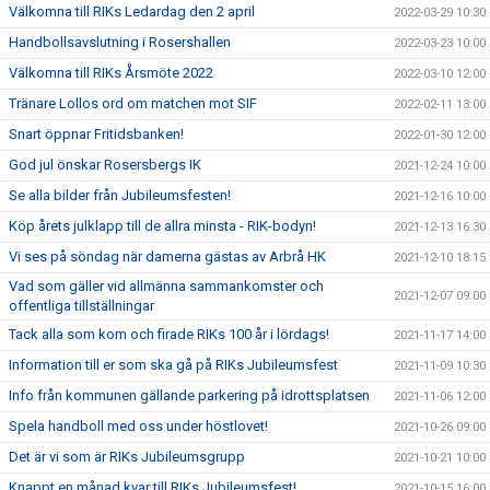
Välkomna till RIKs Ledardag den 2 april
2022-03-29 10:30
Handbollsavslutning i Rosershallen
2022-03-23 10:00
Välkomna till RIKs Årsmöte 2022
2022-03-10 12:00
Tränare Lollos ord om matchen mot SIF
2022-02-11 13:00
Snart öppnar Fritidsbanken!
2022-01-30 12:00
God jul önskar Rosersbergs IK
2021-12-24 10:00
Se alla bilder från Jubileumsfesten!
2021-12-16 10:00
Köp årets julklapp till de allra minsta - RIK-bodyn!
2021-12-13 16:30
Vi ses på söndag när damerna gästas av Arbrå HK
2021-12-10 18:15
Vad som gäller vid allmänna sammankomster och
2021-12-07 09:00
offentliga tillställningar
Tack alla som kom och firade RIKs 100 år i lördags!
2021-11-17 14:00
Information till er som ska gå på RIKs Jubileumsfest
2021-11-09 10:30
Info från kommunen gällande parkering på idrottsplatsen
2021-11-06 12:00
Spela handboll med oss under höstlovet!
2021-10-26 09:00
Det är vi som är RIKs Jubileumsgrupp
2021-10-21 10:00
Knappt en månad kvar till RIKs Jubileumsfest!
2021-10-15 16:00