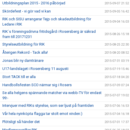
Utbildningsplan 2015 - 2016 påbörjad
2015-09-07 21:52
Skördefest - vi gör vad vi kan
2015-09-05 16:42
RIK och SISU arrangerar Tejp och skadeutbildning för
2015-09-04 16:03
Ledare i RIK
RIK´s föreningsdrivna fritidsgård i Rosersberg är säkrad
2015-08-26 15:18
fram till 20171231
Styrelseutbildning för RIK
2015-08-25 22:30
Återigen Rekord - Tack alla!
2015-08-20 08:52
Jonas blir ny damtränare
2015-07-31 03:19
U17-landslaget i Rosersberg 11 augusti
2015-07-19 15:46
Stort TACK till er alla
2015-07-18 04:20
Handbollsfesten SCO närmar sig i Rosers
2015-07-09 07:24
Se alla helgens spännande matcher via webb-TV för endast
2015-07-07 19:02
99:-
Intervjuer med RIKs styrelse, som ser ljust på framtiden
2015-07-06 16:53
Vår hela nyinköpta flagga tar stolt emot vinden:)
2015-07-04 16:18
Plötsligt så händer det
2015-07-01 17:37
Medlemsavgifter RIK