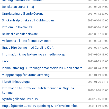
2021-04-27 10:00
Bollskolan startar i maj
2021-04-20 14:00
Uppdatering gällande Corona
2021-04-12 20:00
Snickerihjälp önskas till Klubbstugan!
2021-04-10 10:00
Info om Bollskola Ute
2021-03-26 10:00
Se hit alla chokladälskare!
2021-03-07 12:00
Välkomna till RIKs årsmöte 24 mars
2021-03-03 21:00
Gratis föreläsning med Carolina Klüft
2021-02-17 12:00
Information kring fakturering av medlemskap
2021-01-29 18:00
Tack!
2021-01-29 10:00
Inomhusträning OK för ungdomar födda 2005 och senare
2021-01-24 16:30
Vi öppnar upp för utomhusträning
2021-01-19 10:00
Inbrott i Klubbstugan
2021-01-06 21:15
Information till idrott- och fritidsföreningar i Sigtuna
2020-12-20 17:00
kommun
Ny info gällande Covid-19
2020-12-15 18:30
Ang pågående Covid-19 spridning & RIK’s verksamhet
2020-11-19 10:00