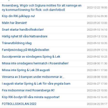
Rosersberg, Wigör och Sigtuna möttes för att namnge en
2022-12-22 18:00
ny kommunförening för flick- och damfotboll
Köp din RIK-julklapp nu!
2022-12-16 09:30
Malin har återvänt!
2022-09-20 13:00
Snart startar handbollsskolan!
2022-09-15 14:10
Härlig nyhet till våra Nattvandrare
2022-09-13 13:56
Tränarutbildning idag
2022-09-10 10:35
Familjesöndag på Midgårdsvallen
2022-09-09 12:10
Succépremiär av söndagens Spring & Lek
2022-09-02 10:23
Missa inte onsdagens herrmatch i Rosershallen!
2022-08-30 11:30
Missa inte Spring & Lek 28 augusti
2022-08-11 17:00
Vinnarna av 3-kampen under midsommar är...
2022-08-08 10:00
I augusti startar Spring & Lek för våra yngsta barn
2022-06-27 17:00
Fira midsommar med Rosersbergs IK!
2022-06-23 10:00
Köp RIK-bodyn till våra minsta supportrar!
2022-06-15 16:45
FOTBOLLSSKOLAN 2022
2022-04-25 09:17