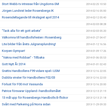
Stort Webb-tv intresse från Ungdoms-SM
2014-02-25 10:50
Jörgen Lundvist leder Rosersbergs IK
2014-02-16 05:00
Rosersdeltagande till rikslägret april 2014
2014-02-12 05:40
2014-02-03 08:28
"Tack alla för ett gott arbete"
2014-02-03 05:20
Välkomna till handbollsfesten i Rosersberg
2014-01-27 04:47
Lite bilder från årets Julgransplundring!
2014-01-12 16:56
Korpen-Gympan!
2014-01-09 17:26
"Vakna med Robban" - Tillbaka
2014-01-06 05:53
Gott Nytt År 2014
2014-01-01 02:43
Grattis Handbollens F99 vidare spel i USM
2013-12-16 22:05
Dubbla vinster för Handbollens F02/03
2013-12-16 22:03
Förlust för F00 mot Vassunda
2013-12-16 20:00
Patrice försvarar Uppland i handbollsmålet
2013-12-13 21:19
13 mål upp för Rosersbergs Handbolls B-flickor
2013-12-13 21:18
Svårt med Parkering på Norra sidan
2013-11-29 09:33