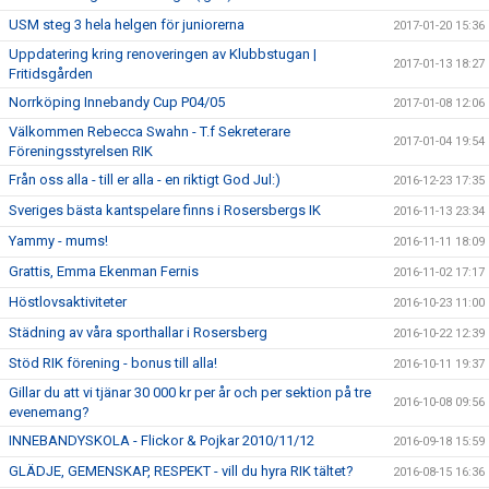
USM steg 3 hela helgen för juniorerna
2017-01-20 15:36
Uppdatering kring renoveringen av Klubbstugan |
2017-01-13 18:27
Fritidsgården
Norrköping Innebandy Cup P04/05
2017-01-08 12:06
Välkommen Rebecca Swahn - T.f Sekreterare
2017-01-04 19:54
Föreningsstyrelsen RIK
Från oss alla - till er alla - en riktigt God Jul:)
2016-12-23 17:35
Sveriges bästa kantspelare finns i Rosersbergs IK
2016-11-13 23:34
Yammy - mums!
2016-11-11 18:09
Grattis, Emma Ekenman Fernis
2016-11-02 17:17
Höstlovsaktiviteter
2016-10-23 11:00
Städning av våra sporthallar i Rosersberg
2016-10-22 12:39
Stöd RIK förening - bonus till alla!
2016-10-11 19:37
Gillar du att vi tjänar 30 000 kr per år och per sektion på tre
2016-10-08 09:56
evenemang?
INNEBANDYSKOLA - Flickor & Pojkar 2010/11/12
2016-09-18 15:59
GLÄDJE, GEMENSKAP, RESPEKT - vill du hyra RIK tältet?
2016-08-15 16:36