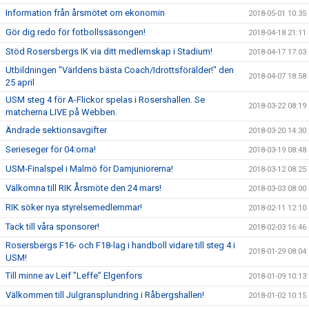
Information från årsmötet om ekonomin
2018-05-01 10:35
Gör dig redo för fotbollssäsongen!
2018-04-18 21:11
Stöd Rosersbergs IK via ditt medlemskap i Stadium!
2018-04-17 17:03
Utbildningen "Världens bästa Coach/Idrottsförälder!" den
2018-04-07 18:58
25 april
USM steg 4 för A-Flickor spelas i Rosershallen. Se
2018-03-22 08:19
matcherna LIVE på Webben.
Ändrade sektionsavgifter
2018-03-20 14:30
Serieseger för 04:orna!
2018-03-19 08:48
USM-Finalspel i Malmö för Damjuniorerna!
2018-03-12 08:25
Välkomna till RIK Årsmöte den 24 mars!
2018-03-03 08:00
RIK söker nya styrelsemedlemmar!
2018-02-11 12:10
Tack till våra sponsorer!
2018-02-03 16:46
Rosersbergs F16- och F18-lag i handboll vidare till steg 4 i
2018-01-29 08:04
USM!
Till minne av Leif ”Leffe” Elgenfors
2018-01-09 10:13
Välkommen till Julgransplundring i Råbergshallen!
2018-01-02 10:15