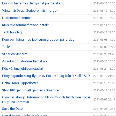
Läs om herrarnas derbyvinst på marsta.nu
2021-06-28 15:30
Väntan är över... Seriepremiär imorgon!
2021-06-19 11:00
Hedersmedlemmar
2021-06-16 10:00
RIKs Midsommarfirande inställt
2021-06-14 10:00
Tack för idag!
2021-06-12 17:30
Kom och häng med jubileumsgruppen på lördag!
2021-06-08 14:00
Tack!
2021-06-02 10:00
Vi har en vinnare!
2021-05-28 21:45
Ansöka om stödmedlemskap
2021-05-25 10:00
Köp vår fina jubileumstavla!
2021-05-24 16:00
Förtydligande kring flytten av IBs div 1-lag från RIK till RA19
2021-05-19 21:00
Delta i RIKs Flipperlotteri
2021-05-13 16:00
Stöd RIK genom att gå med i Gräsroten
2021-05-12 12:00
Gymmet stängt | Information till idrott- och fritidsföreningar
2021-05-05 23:49
i Sigtuna kommun
Save the Date!
2021-04-28 19:45
Den digitala Jubileumsfoldern