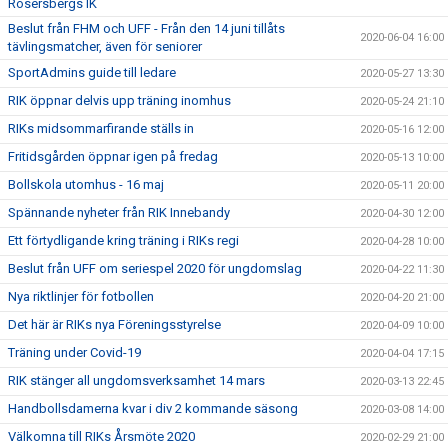
Rosersbergs IK
Beslut från FHM och UFF - Från den 14 juni tillåts
2020-06-04 16:00
tävlingsmatcher, även för seniorer
SportAdmins guide till ledare
2020-05-27 13:30
RIK öppnar delvis upp träning inomhus
2020-05-24 21:10
RIKs midsommarfirande ställs in
2020-05-16 12:00
Fritidsgården öppnar igen på fredag
2020-05-13 10:00
Bollskola utomhus - 16 maj
2020-05-11 20:00
Spännande nyheter från RIK Innebandy
2020-04-30 12:00
Ett förtydligande kring träning i RIKs regi
2020-04-28 10:00
Beslut från UFF om seriespel 2020 för ungdomslag
2020-04-22 11:30
Nya riktlinjer för fotbollen
2020-04-20 21:00
Det här är RIKs nya Föreningsstyrelse
2020-04-09 10:00
Träning under Covid-19
2020-04-04 17:15
RIK stänger all ungdomsverksamhet 14 mars
2020-03-13 22:45
Handbollsdamerna kvar i div 2 kommande säsong
2020-03-08 14:00
Välkomna till RIKs Årsmöte 2020
2020-02-29 21:00