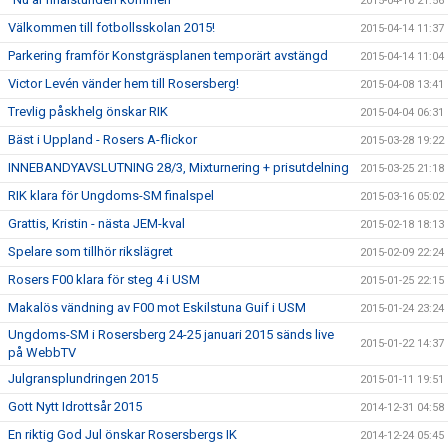
2015-04-16 21:56
Välkommen till fotbollsskolan 2015!
2015-04-14 11:37
Parkering framför Konstgräsplanen temporärt avstängd
2015-04-14 11:04
Victor Levén vänder hem till Rosersberg!
2015-04-08 13:41
Trevlig påskhelg önskar RIK
2015-04-04 06:31
Bäst i Uppland - Rosers A-flickor
2015-03-28 19:22
INNEBANDYAVSLUTNING 28/3, Mixturnering + prisutdelning
2015-03-25 21:18
RIK klara för Ungdoms-SM finalspel
2015-03-16 05:02
Grattis, Kristin - nästa JEM-kval
2015-02-18 18:13
Spelare som tillhör rikslägret
2015-02-09 22:24
Rosers F00 klara för steg 4 i USM
2015-01-25 22:15
Makalös vändning av F00 mot Eskilstuna Guif i USM
2015-01-24 23:24
Ungdoms-SM i Rosersberg 24-25 januari 2015 sänds live
2015-01-22 14:37
på WebbTV
Julgransplundringen 2015
2015-01-11 19:51
Gott Nytt Idrottsår 2015
2014-12-31 04:58
En riktig God Jul önskar Rosersbergs IK
2014-12-24 05:45