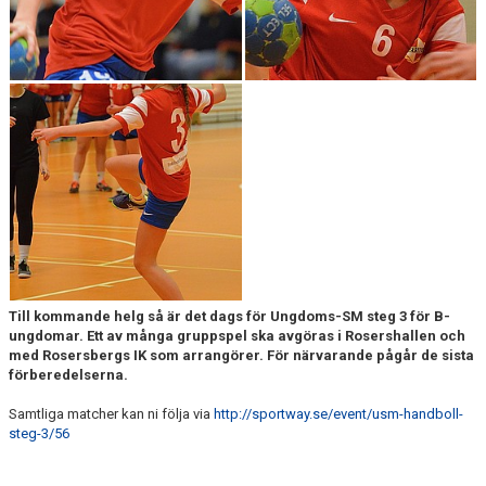
PROFILGUIDE
HITTA HIT!
INFORMATION TILL LEDARE
BILDARKIV
Till kommande helg så är det dags för Ungdoms-SM steg 3 för B-
ungdomar. Ett av många gruppspel ska avgöras i Rosershallen och
med Rosersbergs IK som arrangörer. För närvarande pågår de sista
förberedelserna.
Samtliga matcher kan ni följa via
http://sportway.se/event/usm-handboll-
steg-3/56