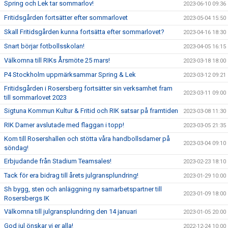
Spring och Lek tar sommarlov!
2023-06-10 09:36
Fritidsgården fortsätter efter sommarlovet
2023-05-04 15:50
Skall Fritidsgården kunna fortsätta efter sommarlovet?
2023-04-16 18:30
Snart börjar fotbollsskolan!
2023-04-05 16:15
Välkomna till RIKs Årsmöte 25 mars!
2023-03-18 18:00
P4 Stockholm uppmärksammar Spring & Lek
2023-03-12 09:21
Fritidsgården i Rosersberg fortsätter sin verksamhet fram
2023-03-11 09:00
till sommarlovet 2023
Sigtuna Kommun Kultur & Fritid och RIK satsar på framtiden
2023-03-08 11:30
RIK Damer avslutade med flaggan i topp!
2023-03-05 21:35
Kom till Rosershallen och stötta våra handbollsdamer på
2023-03-04 09:10
söndag!
Erbjudande från Stadium Teamsales!
2023-02-23 18:10
Tack för era bidrag till årets julgransplundring!
2023-01-29 10:00
Sh bygg, sten och anläggning ny samarbetspartner till
2023-01-09 18:00
Rosersbergs IK
Välkomna till julgransplundring den 14 januari
2023-01-05 20:00
God jul önskar vi er alla!
2022-12-24 10:00