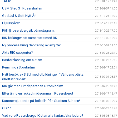
TACK!
2019-01-12 11:49
USM Steg 3 i Rosershallen
2019-01-07 11:00
God Jul & Gott Nytt År!
2018-12-24 12:00
Elljusspåret
2018-12-18 20:16
Följ @rosersbergsik på instagram!
2018-10-22 17:00
RIK förlänger sitt samarbete med BK
2018-10-05 12:00
Ny process kring debitering av avgifter
2018-10-02 19:00
Äkta RIK-supporter?
2018-09-26 22:10
Basföreläsning om autism
2018-09-20 15:05
Rensning i Sportadmin
2018-09-17 22:01
Nytt besök av SISU med utbildningen "Världens bästa
2018-09-04 08:37
idrottsförälder!"
RIK går med i Prideparaden i Stockholm!
2018-07-25 09:28
Efter ännu en lyckad midsommar i Rosersberg!
2018-06-17 16:47
Kanonerbjudande på fotboll* från Stadium Stinsen!
2018-06-05 10:39
GDPR
2018-05-28 15:45
Vad vore Rosersbergs IK utan alla fantastiska ledare?
2018-05-08 18:17