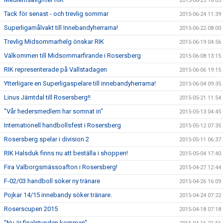
2015-06-25 18:03
Tack för senast - och trevlig sommar
2015-06-24 11:39
Superligamålvakt till Innebandyherrarna!
2015-06-22 08:00
Trevlig Midsommarhelg önskar RIK
2015-06-19 04:56
Välkommen till Midsommarfirande i Rosersberg
2015-06-08 13:15
RIK representerade på Vallstadagen
2015-06-06 19:15
Ytterligare en Superligaspelare till innebandyherrarna!
2015-06-04 09:35
Linus Jämtdal till Rosersberg!!
2015-05-21 11:54
"Vår hedersmedlem har somnat in"
2015-05-13 04:45
Internationell handbollsfest i Rosersberg
2015-05-12 07:35
Rosersberg spelar i division 2
2015-05-11 06:37
RIK Halsduk finns nu att beställa i shoppen!
2015-05-04 17:40
Fira Valborgsmässoafton i Rosersberg!
2015-04-27 12:44
F-02/03 handboll söker ny tränare
2015-04-26 16:09
Pojkar 14/15 innebandy söker tränare.
2015-04-24 07:22
Roserscupen 2015
2015-04-18 07:18
"Nu är finalstunden kommen"