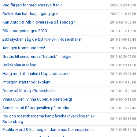
Vad får jag för medlemsavgiften?
2020-02-23 19:30
Bollskolan har dragit igång igen!
2020-01-18 13:50
Kan Anton & Albin överraska på söndag?
2019-12-13 09:30
RIK-arrangemangen 2020
2019-11-12 16:20
280 stycken såg derbyt RIK-SIF i Rosershallen
2019-11-09 16:45
Äntligen Kommunderby!
2019-11-06 21:00
Grattis till seniorernas ”hattrick” i helgen!
2019-10-29 09:00
Bollskolan är igång
2019-10-23 14:10
Häng med till finalen i Upplandscupen!
2019-10-20 21:30
Imorgon startar bollskolan!
2019-10-19 16:00
Derby på lördag i Rosershallen
2019-10-18 20:00
Vinna Cupen, Vinna Cupen, Rosersberg!
2019-10-18 11:00
Semifinal på Råbergsvallen på torsdag!
2019-10-15 22:45
RIK och rosersbergarna kan påverka utvecklingen av
2019-10-09 18:50
Rosersberg
Publikrekord & klar seger i damernas hemmapremiär
2019-10-05 14:20