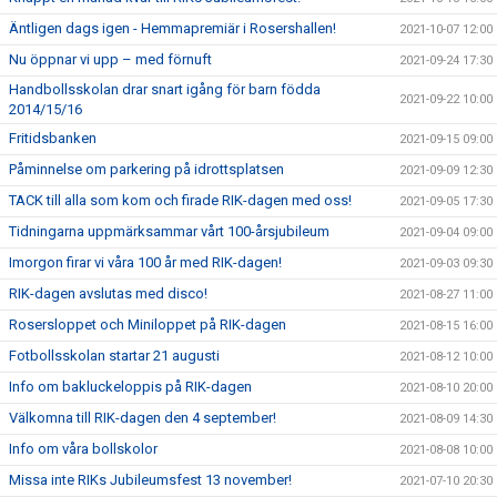
Äntligen dags igen - Hemmapremiär i Rosershallen!
2021-10-07 12:00
Nu öppnar vi upp – med förnuft
2021-09-24 17:30
Handbollsskolan drar snart igång för barn födda
2021-09-22 10:00
2014/15/16
Fritidsbanken
2021-09-15 09:00
Påminnelse om parkering på idrottsplatsen
2021-09-09 12:30
TACK till alla som kom och firade RIK-dagen med oss!
2021-09-05 17:30
Tidningarna uppmärksammar vårt 100-årsjubileum
2021-09-04 09:00
Imorgon firar vi våra 100 år med RIK-dagen!
2021-09-03 09:30
RIK-dagen avslutas med disco!
2021-08-27 11:00
Rosersloppet och Miniloppet på RIK-dagen
2021-08-15 16:00
Fotbollsskolan startar 21 augusti
2021-08-12 10:00
Info om bakluckeloppis på RIK-dagen
2021-08-10 20:00
Välkomna till RIK-dagen den 4 september!
2021-08-09 14:30
Info om våra bollskolor
2021-08-08 10:00
Missa inte RIKs Jubileumsfest 13 november!
2021-07-10 20:30