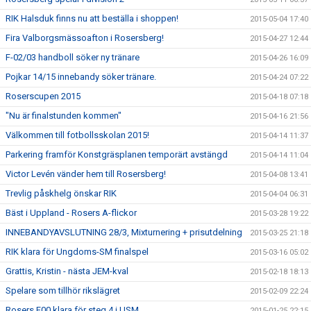
RIK Halsduk finns nu att beställa i shoppen!
2015-05-04 17:40
Fira Valborgsmässoafton i Rosersberg!
2015-04-27 12:44
F-02/03 handboll söker ny tränare
2015-04-26 16:09
Pojkar 14/15 innebandy söker tränare.
2015-04-24 07:22
Roserscupen 2015
2015-04-18 07:18
"Nu är finalstunden kommen"
2015-04-16 21:56
Välkommen till fotbollsskolan 2015!
2015-04-14 11:37
Parkering framför Konstgräsplanen temporärt avstängd
2015-04-14 11:04
Victor Levén vänder hem till Rosersberg!
2015-04-08 13:41
Trevlig påskhelg önskar RIK
2015-04-04 06:31
Bäst i Uppland - Rosers A-flickor
2015-03-28 19:22
INNEBANDYAVSLUTNING 28/3, Mixturnering + prisutdelning
2015-03-25 21:18
RIK klara för Ungdoms-SM finalspel
2015-03-16 05:02
Grattis, Kristin - nästa JEM-kval
2015-02-18 18:13
Spelare som tillhör rikslägret
2015-02-09 22:24
Rosers F00 klara för steg 4 i USM
2015-01-25 22:15