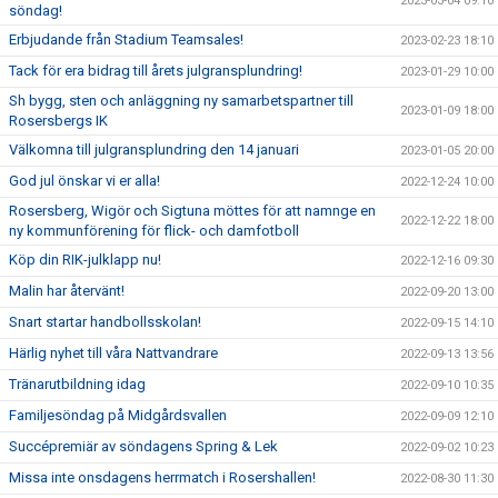
2023-03-04 09:10
söndag!
Erbjudande från Stadium Teamsales!
2023-02-23 18:10
Tack för era bidrag till årets julgransplundring!
2023-01-29 10:00
Sh bygg, sten och anläggning ny samarbetspartner till
2023-01-09 18:00
Rosersbergs IK
Välkomna till julgransplundring den 14 januari
2023-01-05 20:00
God jul önskar vi er alla!
2022-12-24 10:00
Rosersberg, Wigör och Sigtuna möttes för att namnge en
2022-12-22 18:00
ny kommunförening för flick- och damfotboll
Köp din RIK-julklapp nu!
2022-12-16 09:30
Malin har återvänt!
2022-09-20 13:00
Snart startar handbollsskolan!
2022-09-15 14:10
Härlig nyhet till våra Nattvandrare
2022-09-13 13:56
Tränarutbildning idag
2022-09-10 10:35
Familjesöndag på Midgårdsvallen
2022-09-09 12:10
Succépremiär av söndagens Spring & Lek
2022-09-02 10:23
Missa inte onsdagens herrmatch i Rosershallen!
2022-08-30 11:30