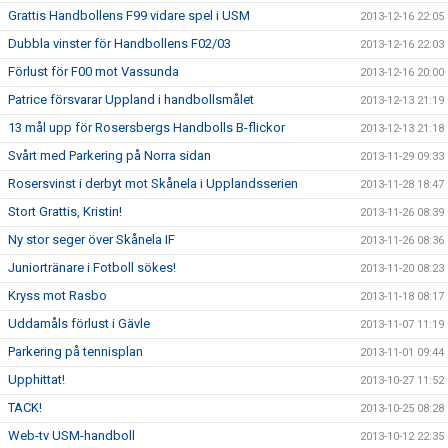
Grattis Handbollens F99 vidare spel i USM
2013-12-16 22:05
Dubbla vinster för Handbollens F02/03
2013-12-16 22:03
Förlust för F00 mot Vassunda
2013-12-16 20:00
Patrice försvarar Uppland i handbollsmålet
2013-12-13 21:19
13 mål upp för Rosersbergs Handbolls B-flickor
2013-12-13 21:18
Svårt med Parkering på Norra sidan
2013-11-29 09:33
Rosersvinst i derbyt mot Skånela i Upplandsserien
2013-11-28 18:47
Stort Grattis, Kristin!
2013-11-26 08:39
Ny stor seger över Skånela IF
2013-11-26 08:36
Juniortränare i Fotboll sökes!
2013-11-20 08:23
Kryss mot Rasbo
2013-11-18 08:17
Uddamåls förlust i Gävle
2013-11-07 11:19
Parkering på tennisplan
2013-11-01 09:44
Upphittat!
2013-10-27 11:52
TACK!
2013-10-25 08:28
Web-tv USM-handboll
2013-10-12 22:35