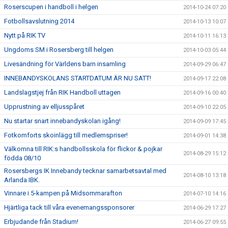
Roserscupen i handboll i helgen
2014-10-24 07:20
Fotbollsavslutning 2014
2014-10-13 10:07
Nytt på RIK TV
2014-10-11 16:13
Ungdoms SM i Rosersberg till helgen
2014-10-03 05:44
Livesändning för Världens barn insamling
2014-09-29 06:47
INNEBANDYSKOLANS STARTDATUM ÄR NU SATT!
2014-09-17 22:08
Landslagstjej från RIK Handboll uttagen
2014-09-16 00:40
Upprustning av elljusspåret
2014-09-10 22:05
Nu startar snart innebandyskolan igång!
2014-09-09 17:45
Fotkomforts skoinlägg till medlemspriser!
2014-09-01 14:38
Välkomna till RIK:s handbollsskola för flickor & pojkar
2014-08-29 15:12
födda 08/10
Rosersbergs IK Innebandy tecknar samarbetsavtal med
2014-08-10 13:18
Arlanda IBK.
Vinnare i 5-kampen på Midsommarafton
2014-07-10 14:16
Hjärtliga tack till våra evenemangssponsorer
2014-06-29 17:27
Erbjudande från Stadium!
2014-06-27 09:55