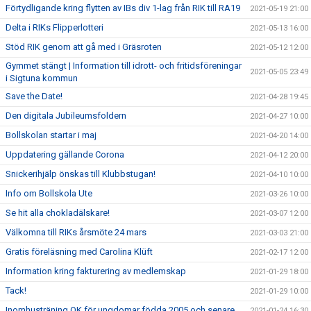
Förtydligande kring flytten av IBs div 1-lag från RIK till RA19
2021-05-19 21:00
Delta i RIKs Flipperlotteri
2021-05-13 16:00
Stöd RIK genom att gå med i Gräsroten
2021-05-12 12:00
Gymmet stängt | Information till idrott- och fritidsföreningar
2021-05-05 23:49
i Sigtuna kommun
Save the Date!
2021-04-28 19:45
Den digitala Jubileumsfoldern
2021-04-27 10:00
Bollskolan startar i maj
2021-04-20 14:00
Uppdatering gällande Corona
2021-04-12 20:00
Snickerihjälp önskas till Klubbstugan!
2021-04-10 10:00
Info om Bollskola Ute
2021-03-26 10:00
Se hit alla chokladälskare!
2021-03-07 12:00
Välkomna till RIKs årsmöte 24 mars
2021-03-03 21:00
Gratis föreläsning med Carolina Klüft
2021-02-17 12:00
Information kring fakturering av medlemskap
2021-01-29 18:00
Tack!
2021-01-29 10:00
Inomhusträning OK för ungdomar födda 2005 och senare
2021-01-24 16:30