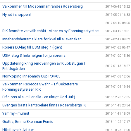
Välkommen till Midsommarfirande i Rosersberg
2017-06-15 15:22
Nyhet i shoppen!
2017-05-01 16:33
2017-04-10 08:05
RIK årsmöte var välbesökt - vi har en ny Föreningsstyrelse
2017-03-12 18:01
Innebandyherrarna klara för kval till allsvenskan!
2017-02-17 09:02
Rosers DJ-lag till USM steg 4 (igen)
2017-01-23 06:47
USM steg 3 hela helgen för juniorerna
2017-01-20 15:36
Uppdatering kring renoveringen av Klubbstugan |
2017-01-13 18:27
Fritidsgården
Norrköping Innebandy Cup P04/05
2017-01-08 12:06
Välkommen Rebecca Swahn - T.f Sekreterare
2017-01-04 19:54
Föreningsstyrelsen RIK
Från oss alla - till er alla - en riktigt God Jul:)
2016-12-23 17:35
Sveriges bästa kantspelare finns i Rosersbergs IK
2016-11-13 23:34
Yammy - mums!
2016-11-11 18:09
Grattis, Emma Ekenman Fernis
2016-11-02 17:17
Höstlovsaktiviteter
2016-10-23 11:00