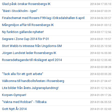
Glad påsk önskar Rosersbergs IK
2014-04-17 05:10
"Bäst i Stockholm - Igen"
2014-04-07 03:31
Finalschemat med Rosers F99-lag i Eriksdalshallen 6 april
2014-04-06 03:57
Mångmiljon affär till Rosersbergs IK
2014-04-01 03:12
Ny funktion gällande nyheter!
2014-03-17 12:56
Segrare i Zone Cup 2014 för P 01
2014-03-01 19:57
Stort Webb-tv intresse från Ungdoms-SM
2014-02-25 10:50
Jörgen Lundvist leder Rosersbergs IK
2014-02-16 05:00
Rosersdeltagande till rikslägret april 2014
2014-02-12 05:40
2014-02-03 08:28
"Tack alla för ett gott arbete"
2014-02-03 05:20
Välkomna till handbollsfesten i Rosersberg
2014-01-27 04:47
Lite bilder från årets Julgransplundring!
2014-01-12 16:56
Korpen-Gympan!
2014-01-09 17:26
"Vakna med Robban" - Tillbaka
2014-01-06 05:53
Gott Nytt År 2014
2014-01-01 02:43