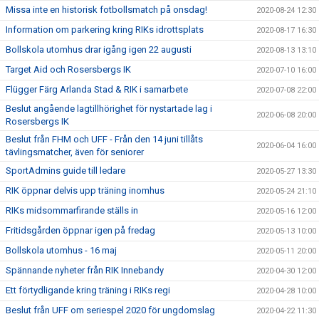
Missa inte en historisk fotbollsmatch på onsdag!
2020-08-24 12:30
Information om parkering kring RIKs idrottsplats
2020-08-17 16:30
Bollskola utomhus drar igång igen 22 augusti
2020-08-13 13:10
Target Aid och Rosersbergs IK
2020-07-10 16:00
Flügger Färg Arlanda Stad & RIK i samarbete
2020-07-08 22:00
Beslut angående lagtillhörighet för nystartade lag i
2020-06-08 20:00
Rosersbergs IK
Beslut från FHM och UFF - Från den 14 juni tillåts
2020-06-04 16:00
tävlingsmatcher, även för seniorer
SportAdmins guide till ledare
2020-05-27 13:30
RIK öppnar delvis upp träning inomhus
2020-05-24 21:10
RIKs midsommarfirande ställs in
2020-05-16 12:00
Fritidsgården öppnar igen på fredag
2020-05-13 10:00
Bollskola utomhus - 16 maj
2020-05-11 20:00
Spännande nyheter från RIK Innebandy
2020-04-30 12:00
Ett förtydligande kring träning i RIKs regi
2020-04-28 10:00
Beslut från UFF om seriespel 2020 för ungdomslag
2020-04-22 11:30