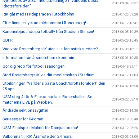
Nytt besök av SISU med utbildningen "Världens bästa
2018-09-04 08:37
idrottsförälder!"
RIK går med i Prideparaden i Stockholm!
2018-07-25 09:28
Efter ännu en lyckad midsommar i Rosersberg!
2018-06-17 16:47
Kanonerbjudande på fotboll* från Stadium Stinsen!
2018-06-05 10:39
GDPR
2018-05-28 15:45
Vad vore Rosersbergs IK utan alla fantastiska ledare?
2018-05-08 18:17
Information från årsmötet om ekonomin
2018-05-01 10:35
Gör dig redo för fotbollssäsongen!
2018-04-18 21:11
Stöd Rosersbergs IK via ditt medlemskap i Stadium!
2018-04-17 17:03
Utbildningen "Världens bästa Coach/Idrottsförälder!" den
2018-04-07 18:58
25 april
USM steg 4 för A-Flickor spelas i Rosershallen. Se
2018-03-22 08:19
matcherna LIVE på Webben.
Ändrade sektionsavgifter
2018-03-20 14:30
Serieseger för 04:orna!
2018-03-19 08:48
USM-Finalspel i Malmö för Damjuniorerna!
2018-03-12 08:25
Välkomna till RIK Årsmöte den 24 mars!
2018-03-03 08:00