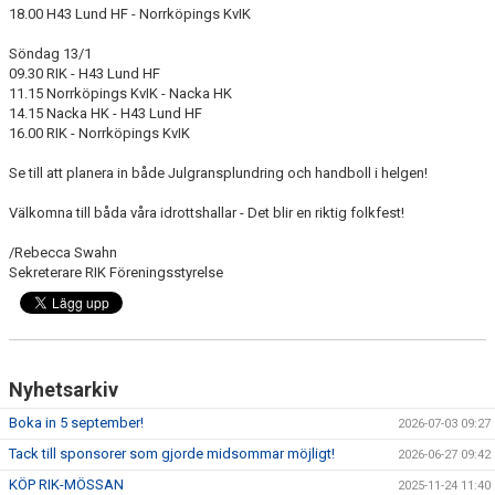
18.00 H43 Lund HF - Norrköpings KvIK
Söndag 13/1
09.30 RIK - H43 Lund HF
11.15 Norrköpings KvIK - Nacka HK
14.15 Nacka HK - H43 Lund HF
16.00 RIK - Norrköpings KvIK
Se till att planera in både Julgransplundring och handboll i helgen!
Välkomna till båda våra idrottshallar - Det blir en riktig folkfest!
/Rebecca Swahn
Sekreterare RIK Föreningsstyrelse
Nyhetsarkiv
Boka in 5 september!
2026-07-03 09:27
Tack till sponsorer som gjorde midsommar möjligt!
2026-06-27 09:42
KÖP RIK-MÖSSAN
2025-11-24 11:40