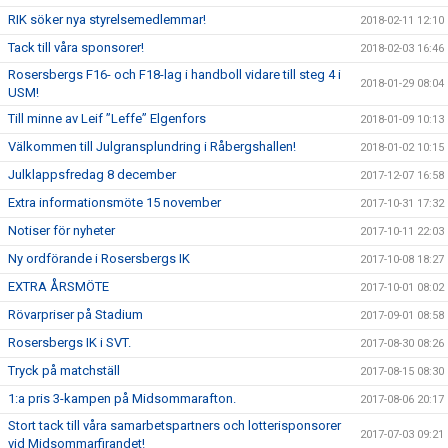
RIK söker nya styrelsemedlemmar!
2018-02-11 12:10
Tack till våra sponsorer!
2018-02-03 16:46
Rosersbergs F16- och F18-lag i handboll vidare till steg 4 i
2018-01-29 08:04
USM!
Till minne av Leif ”Leffe” Elgenfors
2018-01-09 10:13
Välkommen till Julgransplundring i Råbergshallen!
2018-01-02 10:15
Julklappsfredag 8 december
2017-12-07 16:58
Extra informationsmöte 15 november
2017-10-31 17:32
Notiser för nyheter
2017-10-11 22:03
Ny ordförande i Rosersbergs IK
2017-10-08 18:27
EXTRA ÅRSMÖTE
2017-10-01 08:02
Rövarpriser på Stadium
2017-09-01 08:58
Rosersbergs IK i SVT.
2017-08-30 08:26
Tryck på matchställ
2017-08-15 08:30
1:a pris 3-kampen på Midsommarafton.
2017-08-06 20:17
Stort tack till våra samarbetspartners och lotterisponsorer
2017-07-03 09:21
vid Midsommarfirandet!