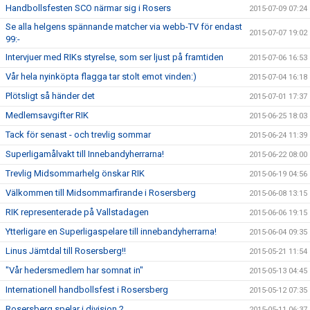
Handbollsfesten SCO närmar sig i Rosers
2015-07-09 07:24
Se alla helgens spännande matcher via webb-TV för endast
2015-07-07 19:02
99:-
Intervjuer med RIKs styrelse, som ser ljust på framtiden
2015-07-06 16:53
Vår hela nyinköpta flagga tar stolt emot vinden:)
2015-07-04 16:18
Plötsligt så händer det
2015-07-01 17:37
Medlemsavgifter RIK
2015-06-25 18:03
Tack för senast - och trevlig sommar
2015-06-24 11:39
Superligamålvakt till Innebandyherrarna!
2015-06-22 08:00
Trevlig Midsommarhelg önskar RIK
2015-06-19 04:56
Välkommen till Midsommarfirande i Rosersberg
2015-06-08 13:15
RIK representerade på Vallstadagen
2015-06-06 19:15
Ytterligare en Superligaspelare till innebandyherrarna!
2015-06-04 09:35
Linus Jämtdal till Rosersberg!!
2015-05-21 11:54
"Vår hedersmedlem har somnat in"
2015-05-13 04:45
Internationell handbollsfest i Rosersberg
2015-05-12 07:35
Rosersberg spelar i division 2
2015-05-11 06:37