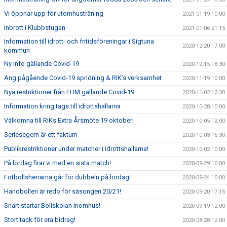
Vi öppnar upp för utomhusträning
2021-01-19 10:00
Inbrott i Klubbstugan
2021-01-06 21:15
Information till idrott- och fritidsföreningar i Sigtuna
2020-12-20 17:00
kommun
Ny info gällande Covid-19
2020-12-15 18:30
Ang pågående Covid-19 spridning & RIK’s verksamhet
2020-11-19 10:00
Nya restriktioner från FHM gällande Covid-19
2020-11-02 12:30
Information kring tags till idrottshallarna
2020-10-28 10:00
Välkomna till RIKs Extra Årsmöte 19 oktober!
2020-10-05 12:00
Seriesegern är ett faktum
2020-10-03 16:30
Publikrestriktioner under matcher i idrottshallarna!
2020-10-02 10:00
På lördag firar vi med en sista match!
2020-09-29 10:00
Fotbollsherrarna går för dubbeln på lördag!
2020-09-24 10:00
Handbollen är redo för säsongen 20/21!
2020-09-20 17:15
Snart startar Bollskolan Inomhus!
2020-09-19 12:00
Stort tack för era bidrag!
2020-08-28 12:00