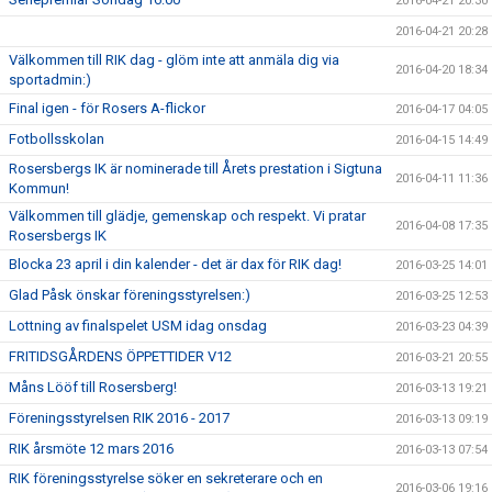
2016-04-21 20:30
2016-04-21 20:28
Välkommen till RIK dag - glöm inte att anmäla dig via
2016-04-20 18:34
sportadmin:)
Final igen - för Rosers A-flickor
2016-04-17 04:05
Fotbollsskolan
2016-04-15 14:49
Rosersbergs IK är nominerade till Årets prestation i Sigtuna
2016-04-11 11:36
Kommun!
Välkommen till glädje, gemenskap och respekt. Vi pratar
2016-04-08 17:35
Rosersbergs IK
Blocka 23 april i din kalender - det är dax för RIK dag!
2016-03-25 14:01
Glad Påsk önskar föreningsstyrelsen:)
2016-03-25 12:53
Lottning av finalspelet USM idag onsdag
2016-03-23 04:39
FRITIDSGÅRDENS ÖPPETTIDER V12
2016-03-21 20:55
Måns Lööf till Rosersberg!
2016-03-13 19:21
Föreningsstyrelsen RIK 2016 - 2017
2016-03-13 09:19
RIK årsmöte 12 mars 2016
2016-03-13 07:54
RIK föreningsstyrelse söker en sekreterare och en
2016-03-06 19:16