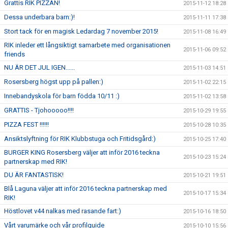
Grattis RIK PIZZAN!
2015-11-12 18:28
Dessa underbara barn:)!
2015-11-11 17:38
Stort tack för en magisk Ledardag 7 november 2015!
2015-11-08 16:49
RIK inleder ett långsiktigt samarbete med organisationen
2015-11-06 09:52
friends
NU ÄR DET JUL IGEN......
2015-11-03 14:51
Rosersberg högst upp på pallen:)
2015-11-02 22:15
Innebandyskola för barn födda 10/11 :)
2015-11-02 13:58
GRATTIS - Tjohooooo!!!!
2015-10-29 19:55
PIZZA FEST !!!!!!
2015-10-28 10:35
Ansiktslyftning för RIK Klubbstuga och Fritidsgård:)
2015-10-25 17:40
BURGER KING Rosersberg väljer att inför 2016 teckna
2015-10-23 15:24
partnerskap med RIK!
DU ÄR FANTASTISK!
2015-10-21 19:51
Blå Laguna väljer att inför 2016 teckna partnerskap med
2015-10-17 15:34
RIK!
Höstlovet v44 nalkas med rasande fart:)
2015-10-16 18:50
Vårt varumärke och vår profilguide
2015-10-10 15:56