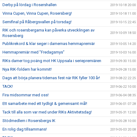
Derby på lördag i Rosershallen
2019-10-18 20:00
Vinna Cupen, Vinna Cupen, Rosersberg!
2019-10-18 11:00
Semifinal på Råbergsvallen på torsdag!
2019-10-15 22:45
RIK och rosersbergarna kan påverka utvecklingen av
2019-10-09 18:50
Rosersberg
Publikrekord & klar seger i damernas hemmapremiär
2019-10-05 14:20
Hemmapremiär med ”Fredagsmys”
2019-10-03 16:00
RIKs damer tog poäng mot HK Uppsala i seriepremiären
2019-09-30 15:00
Nya RIK-foldern har kommit!
2019-09-28 15:00
Dags att börja planera tidernas fest när RIK fyller 100 år!
2019-08-22 22:25
TACK!
2019-06-22 10:00
Fira midsommar med oss!
2019-06-04 08:35
Ett samarbete med ett tydligt & gemensamt mål!
2019-06-01 07:28
Tack till alla som var med under RIKs Aktivitetsdag!
2019-05-31 12:00
Stödmedlem i Rosersbergs IK
2019-05-28 10:00
En rolig dag tillsammans!
2019-05-03 20:08