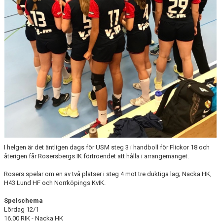
PROFILGUIDE
HITTA HIT!
INFORMATION TILL LEDARE
BILDARKIV
I helgen är det äntligen dags för USM steg 3 i handboll för Flickor 18 och
återigen får Rosersbergs IK förtroendet att hålla i arrangemanget.
Rosers spelar om en av två platser i steg 4 mot tre duktiga lag; Nacka HK,
H43 Lund HF och Norrköpings KvIK.
Spelschema
Lördag 12/1
16.00 RIK - Nacka HK