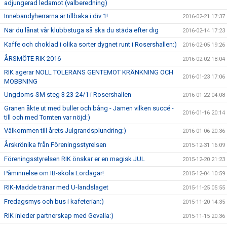
adjungerad ledamot (valberedning)
Innebandyherrarna är tillbaka i div 1!
2016-02-21 17:37
När du lånat vår klubbstuga så ska du städa efter dig
2016-02-14 17:23
Kaffe och choklad i olika sorter dygnet runt i Rosershallen:)
2016-02-05 19:26
ÅRSMÖTE RIK 2016
2016-02-02 18:04
RIK agerar NOLL TOLERANS GENTEMOT KRÄNKNING OCH
2016-01-23 17:06
MOBBNING
Ungdoms-SM steg 3 23-24/1 i Rosershallen
2016-01-22 04:08
Granen åkte ut med buller och bång - Jamen vilken succé -
2016-01-16 20:14
till och med Tomten var nöjd:)
Välkommen till årets Julgrandsplundring:)
2016-01-06 20:36
Årskrönika från Föreningsstyrelsen
2015-12-31 16:09
Föreningsstyrelsen RIK önskar er en magisk JUL
2015-12-20 21:23
Påminnelse om IB-skola Lördagar!
2015-12-04 10:59
RIK-Madde tränar med U-landslaget
2015-11-25 05:55
Fredagsmys och bus i kafeterian:)
2015-11-20 14:35
RIK inleder partnerskap med Gevalia:)
2015-11-15 20:36