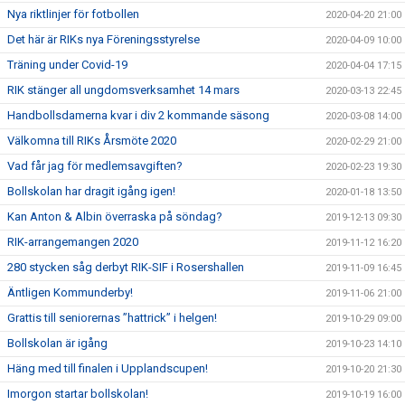
Nya riktlinjer för fotbollen
2020-04-20 21:00
Det här är RIKs nya Föreningsstyrelse
2020-04-09 10:00
Träning under Covid-19
2020-04-04 17:15
RIK stänger all ungdomsverksamhet 14 mars
2020-03-13 22:45
Handbollsdamerna kvar i div 2 kommande säsong
2020-03-08 14:00
Välkomna till RIKs Årsmöte 2020
2020-02-29 21:00
Vad får jag för medlemsavgiften?
2020-02-23 19:30
Bollskolan har dragit igång igen!
2020-01-18 13:50
Kan Anton & Albin överraska på söndag?
2019-12-13 09:30
RIK-arrangemangen 2020
2019-11-12 16:20
280 stycken såg derbyt RIK-SIF i Rosershallen
2019-11-09 16:45
Äntligen Kommunderby!
2019-11-06 21:00
Grattis till seniorernas ”hattrick” i helgen!
2019-10-29 09:00
Bollskolan är igång
2019-10-23 14:10
Häng med till finalen i Upplandscupen!
2019-10-20 21:30
Imorgon startar bollskolan!
2019-10-19 16:00