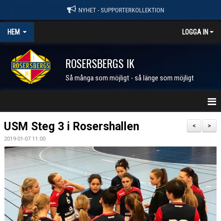
NYHET - SUPPORTERKOLLEKTION
HEM
LOGGA IN
ROSERSBERGS IK
Så många som möjligt - så länge som möjligt
STARTSIDA
USM Steg 3 i Rosershallen
<
>
2019-01-07 11:00
NYHETER
KALENDER
MEDLEM I RIK
FÖRENINGEN