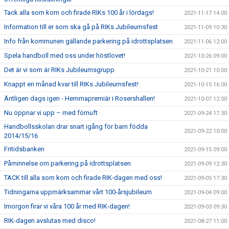
Tack alla som kom och firade RIKs 100 år i lördags!
2021-11-17 14:00
Information till er som ska gå på RIKs Jubileumsfest
2021-11-09 10:30
Info från kommunen gällande parkering på idrottsplatsen
2021-11-06 12:00
Spela handboll med oss under höstlovet!
2021-10-26 09:00
Det är vi som är RIKs Jubileumsgrupp
2021-10-21 10:00
Knappt en månad kvar till RIKs Jubileumsfest!
2021-10-15 16:00
Äntligen dags igen - Hemmapremiär i Rosershallen!
2021-10-07 12:00
Nu öppnar vi upp – med förnuft
2021-09-24 17:30
Handbollsskolan drar snart igång för barn födda
2021-09-22 10:00
2014/15/16
Fritidsbanken
2021-09-15 09:00
Påminnelse om parkering på idrottsplatsen
2021-09-09 12:30
TACK till alla som kom och firade RIK-dagen med oss!
2021-09-05 17:30
Tidningarna uppmärksammar vårt 100-årsjubileum
2021-09-04 09:00
Imorgon firar vi våra 100 år med RIK-dagen!
2021-09-03 09:30
RIK-dagen avslutas med disco!
2021-08-27 11:00