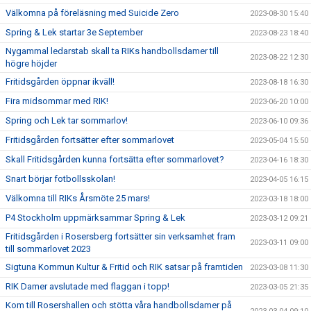
Välkomna på föreläsning med Suicide Zero
2023-08-30 15:40
Spring & Lek startar 3e September
2023-08-23 18:40
Nygammal ledarstab skall ta RIKs handbollsdamer till
2023-08-22 12:30
högre höjder
Fritidsgården öppnar ikväll!
2023-08-18 16:30
Fira midsommar med RIK!
2023-06-20 10:00
Spring och Lek tar sommarlov!
2023-06-10 09:36
Fritidsgården fortsätter efter sommarlovet
2023-05-04 15:50
Skall Fritidsgården kunna fortsätta efter sommarlovet?
2023-04-16 18:30
Snart börjar fotbollsskolan!
2023-04-05 16:15
Välkomna till RIKs Årsmöte 25 mars!
2023-03-18 18:00
P4 Stockholm uppmärksammar Spring & Lek
2023-03-12 09:21
Fritidsgården i Rosersberg fortsätter sin verksamhet fram
2023-03-11 09:00
till sommarlovet 2023
Sigtuna Kommun Kultur & Fritid och RIK satsar på framtiden
2023-03-08 11:30
RIK Damer avslutade med flaggan i topp!
2023-03-05 21:35
Kom till Rosershallen och stötta våra handbollsdamer på