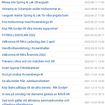
Missa inte Spring & Lek 28 augusti
2022-08-11 17:00
Vinnarna av 3-kampen under midsommar är...
2022-08-08 10:00
I augusti startar Spring & Lek för våra yngsta barn
2022-06-27 17:00
Fira midsommar med Rosersbergs IK!
2022-06-23 10:00
Köp RIK-bodyn till våra minsta supportrar!
2022-06-15 16:45
FOTBOLLSSKOLAN 2022
2022-04-25 09:17
Välkomna till RIKs Ledardag den 2 april
2022-03-29 10:30
Handbollsavslutning i Rosershallen
2022-03-23 10:00
Välkomna till RIKs Årsmöte 2022
2022-03-10 12:00
Tränare Lollos ord om matchen mot SIF
2022-02-11 13:00
Snart öppnar Fritidsbanken!
2022-01-30 12:00
God jul önskar Rosersbergs IK
2021-12-24 10:00
Se alla bilder från Jubileumsfesten!
2021-12-16 10:00
Köp årets julklapp till de allra minsta - RIK-bodyn!
2021-12-13 16:30
Vi ses på söndag när damerna gästas av Arbrå HK
2021-12-10 18:15
Vad som gäller vid allmänna sammankomster och
2021-12-07 09:00
offentliga tillställningar