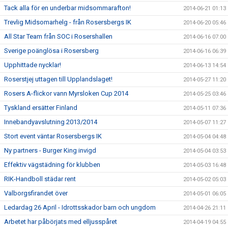
Tack alla för en underbar midsommarafton!
2014-06-21 01:13
Trevlig Midsomarhelg - från Rosersbergs IK
2014-06-20 05:46
All Star Team från SOC i Rosershallen
2014-06-16 07:00
Sverige poänglösa i Rosersberg
2014-06-16 06:39
Upphittade nycklar!
2014-06-13 14:54
Roserstjej uttagen till Upplandslaget!
2014-05-27 11:20
Rosers A-flickor vann Myrsloken Cup 2014
2014-05-25 03:46
Tyskland ersätter Finland
2014-05-11 07:36
Innebandyavslutning 2013/2014
2014-05-07 11:27
Stort event väntar Rosersbergs IK
2014-05-04 04:48
Ny partners - Burger King invigd
2014-05-04 03:53
Effektiv vägstädning för klubben
2014-05-03 16:48
RIK-Handboll städar rent
2014-05-02 05:03
Valborgsfirandet över
2014-05-01 06:05
Ledardag 26 April - Idrottsskador barn och ungdom
2014-04-26 21:11
Arbetet har påbörjats med elljusspåret
2014-04-19 04:55