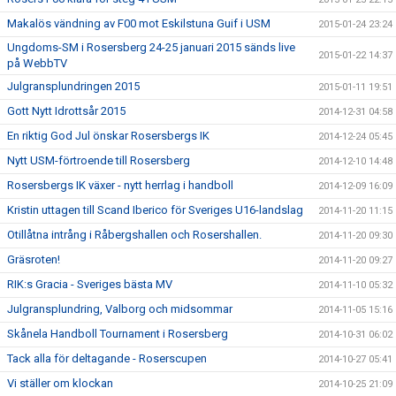
Makalös vändning av F00 mot Eskilstuna Guif i USM
2015-01-24 23:24
Ungdoms-SM i Rosersberg 24-25 januari 2015 sänds live
2015-01-22 14:37
på WebbTV
Julgransplundringen 2015
2015-01-11 19:51
Gott Nytt Idrottsår 2015
2014-12-31 04:58
En riktig God Jul önskar Rosersbergs IK
2014-12-24 05:45
Nytt USM-förtroende till Rosersberg
2014-12-10 14:48
Rosersbergs IK växer - nytt herrlag i handboll
2014-12-09 16:09
Kristin uttagen till Scand Iberico för Sveriges U16-landslag
2014-11-20 11:15
Otillåtna intrång i Råbergshallen och Rosershallen.
2014-11-20 09:30
Gräsroten!
2014-11-20 09:27
RIK:s Gracia - Sveriges bästa MV
2014-11-10 05:32
Julgransplundring, Valborg och midsommar
2014-11-05 15:16
Skånela Handboll Tournament i Rosersberg
2014-10-31 06:02
Tack alla för deltagande - Roserscupen
2014-10-27 05:41
Vi ställer om klockan
2014-10-25 21:09