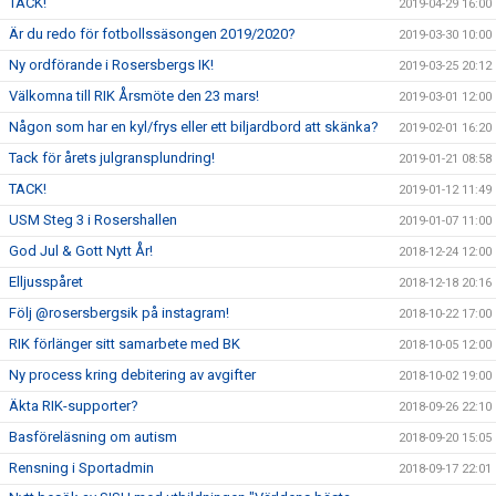
TACK!
2019-04-29 16:00
Är du redo för fotbollssäsongen 2019/2020?
2019-03-30 10:00
Ny ordförande i Rosersbergs IK!
2019-03-25 20:12
Välkomna till RIK Årsmöte den 23 mars!
2019-03-01 12:00
Någon som har en kyl/frys eller ett biljardbord att skänka?
2019-02-01 16:20
Tack för årets julgransplundring!
2019-01-21 08:58
TACK!
2019-01-12 11:49
USM Steg 3 i Rosershallen
2019-01-07 11:00
God Jul & Gott Nytt År!
2018-12-24 12:00
Elljusspåret
2018-12-18 20:16
Följ @rosersbergsik på instagram!
2018-10-22 17:00
RIK förlänger sitt samarbete med BK
2018-10-05 12:00
Ny process kring debitering av avgifter
2018-10-02 19:00
Äkta RIK-supporter?
2018-09-26 22:10
Basföreläsning om autism
2018-09-20 15:05
Rensning i Sportadmin
2018-09-17 22:01