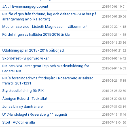
JA till Evenemangsgruppen!
2015-10-06 19:01
RIK får vågen från förbund, lag och deltagare - vi är bra på
2015-10-01 20:06
arrangemang av olika sorter:)
Medlemsservice - Lisbeth Magnusson - välkommen!
2015-09-22 14:18
Fördelningen av halltider 2015-2016 är klar
2015-09-21 14:58
2015-09-16 23:36
Utbildningsplan 2015 - 2016 påbörjad
2015-09-07 21:52
Skördefest - vi gör vad vi kan
2015-09-05 16:42
RIK och SISU arrangerar Tejp och skadeutbildning för
2015-09-04 16:03
Ledare i RIK
RIK´s föreningsdrivna fritidsgård i Rosersberg är säkrad
2015-08-26 15:18
fram till 20171231
Styrelseutbildning för RIK
2015-08-25 22:30
Återigen Rekord - Tack alla!
2015-08-20 08:52
Jonas blir ny damtränare
2015-07-31 03:19
U17-landslaget i Rosersberg 11 augusti
2015-07-19 15:46
Stort TACK till er alla
2015-07-18 04:20