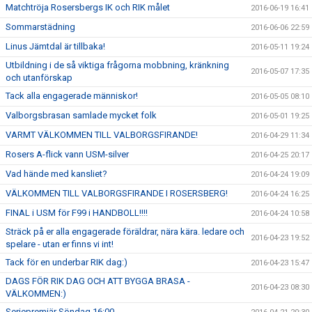
Matchtröja Rosersbergs IK och RIK målet
2016-06-19 16:41
Sommarstädning
2016-06-06 22:59
Linus Jämtdal är tillbaka!
2016-05-11 19:24
Utbildning i de så viktiga frågorna mobbning, kränkning
2016-05-07 17:35
och utanförskap
Tack alla engagerade människor!
2016-05-05 08:10
Valborgsbrasan samlade mycket folk
2016-05-01 19:25
VARMT VÄLKOMMEN TILL VALBORGSFIRANDE!
2016-04-29 11:34
Rosers A-flick vann USM-silver
2016-04-25 20:17
Vad hände med kansliet?
2016-04-24 19:09
VÄLKOMMEN TILL VALBORGSFIRANDE I ROSERSBERG!
2016-04-24 16:25
FINAL i USM för F99 i HANDBOLL!!!!
2016-04-24 10:58
Sträck på er alla engagerade föräldrar, nära kära. ledare och
2016-04-23 19:52
spelare - utan er finns vi int!
Tack för en underbar RIK dag:)
2016-04-23 15:47
DAGS FÖR RIK DAG OCH ATT BYGGA BRASA -
2016-04-23 08:30
VÄLKOMMEN:)
Seriepremiär Söndag 16:00