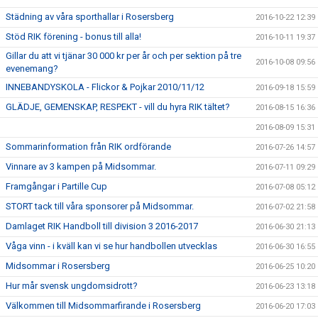
Städning av våra sporthallar i Rosersberg
2016-10-22 12:39
Stöd RIK förening - bonus till alla!
2016-10-11 19:37
Gillar du att vi tjänar 30 000 kr per år och per sektion på tre
2016-10-08 09:56
evenemang?
INNEBANDYSKOLA - Flickor & Pojkar 2010/11/12
2016-09-18 15:59
GLÄDJE, GEMENSKAP, RESPEKT - vill du hyra RIK tältet?
2016-08-15 16:36
2016-08-09 15:31
Sommarinformation från RIK ordförande
2016-07-26 14:57
Vinnare av 3 kampen på Midsommar.
2016-07-11 09:29
Framgångar i Partille Cup
2016-07-08 05:12
STORT tack till våra sponsorer på Midsommar.
2016-07-02 21:58
Damlaget RIK Handboll till division 3 2016-2017
2016-06-30 21:13
Våga vinn - i kväll kan vi se hur handbollen utvecklas
2016-06-30 16:55
Midsommar i Rosersberg
2016-06-25 10:20
Hur mår svensk ungdomsidrott?
2016-06-23 13:18
Välkommen till Midsommarfirande i Rosersberg
2016-06-20 17:03