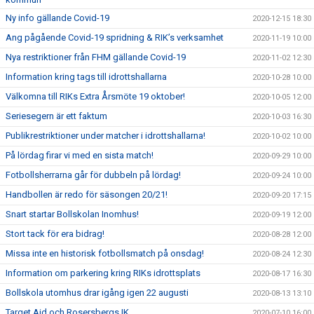
Ny info gällande Covid-19
2020-12-15 18:30
Ang pågående Covid-19 spridning & RIK’s verksamhet
2020-11-19 10:00
Nya restriktioner från FHM gällande Covid-19
2020-11-02 12:30
Information kring tags till idrottshallarna
2020-10-28 10:00
Välkomna till RIKs Extra Årsmöte 19 oktober!
2020-10-05 12:00
Seriesegern är ett faktum
2020-10-03 16:30
Publikrestriktioner under matcher i idrottshallarna!
2020-10-02 10:00
På lördag firar vi med en sista match!
2020-09-29 10:00
Fotbollsherrarna går för dubbeln på lördag!
2020-09-24 10:00
Handbollen är redo för säsongen 20/21!
2020-09-20 17:15
Snart startar Bollskolan Inomhus!
2020-09-19 12:00
Stort tack för era bidrag!
2020-08-28 12:00
Missa inte en historisk fotbollsmatch på onsdag!
2020-08-24 12:30
Information om parkering kring RIKs idrottsplats
2020-08-17 16:30
Bollskola utomhus drar igång igen 22 augusti
2020-08-13 13:10
Target Aid och Rosersbergs IK
2020-07-10 16:00