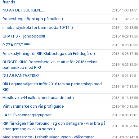
friends
NU ÄR DET JUL IGEN......
2015-11-03 14:51
Rosersberg högst upp på pallen:)
2015-11-02 22:15
Innebandyskola för barn födda 10/11 :)
2015-11-02 13:58
GRATTIS - Tjohooooo!!!!
2015-10-29 19:55
PIZZA FEST !!!!!!
2015-10-28 10:35
Ansiktslyftning för RIK Klubbstuga och Fritidsgård:)
2015-10-25 17:40
BURGER KING Rosersberg väljer att inför 2016 teckna
2015-10-23 15:24
partnerskap med RIK!
DU ÄR FANTASTISK!
2015-10-21 19:51
Blå Laguna väljer att inför 2016 teckna partnerskap med
2015-10-17 15:34
RIK!
Höstlovet v44 nalkas med rasande fart:)
2015-10-16 18:50
Vårt varumärke och vår profilguide
2015-10-10 15:56
JA till Evenemangsgruppen!
2015-10-06 19:01
RIK får vågen från förbund, lag och deltagare - vi är bra på
2015-10-01 20:06
arrangemang av olika sorter:)
Medlemsservice - Lisbeth Magnusson - välkommen!
2015-09-22 14:18