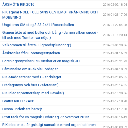
ÅRSMÖTE RIK 2016
2016-02-02 18:04
RIK agerar NOLL TOLERANS GENTEMOT KRÄNKNING OCH
2016-01-23 17:06
MOBBNING
Ungdoms-SM steg 3 23-24/1 i Rosershallen
2016-01-22 04:08
Granen åkte ut med buller och bång - Jamen vilken succé -
2016-01-16 20:14
till och med Tomten var nöjd:)
Välkommen till årets Julgrandsplundring:)
2016-01-06 20:36
Årskrönika från Föreningsstyrelsen
2015-12-31 16:09
Föreningsstyrelsen RIK önskar er en magisk JUL
2015-12-20 21:23
Påminnelse om IB-skola Lördagar!
2015-12-04 10:59
RIK-Madde tränar med U-landslaget
2015-11-25 05:55
Fredagsmys och bus i kafeterian:)
2015-11-20 14:35
RIK inleder partnerskap med Gevalia:)
2015-11-15 20:36
Grattis RIK PIZZAN!
2015-11-12 18:28
Dessa underbara barn:)!
2015-11-11 17:38
Stort tack för en magisk Ledardag 7 november 2015!
2015-11-08 16:49
RIK inleder ett långsiktigt samarbete med organisationen
2015-11-06 09:52