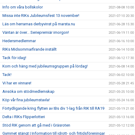
Info om våra bollskolor
2021-08-08 10:00
Missa inte RIKs Jubileumsfest 13 november!
2021-07-10 20:30
Läs om herrarnas derbyvinst på marsta.nu
2021-06-28 15:30
Väntan är över... Seriepremiär imorgon!
2021-06-19 11:00
Hedersmedlemmar
2021-06-16 10:00
RIKs Midsommarfirande inställt
2021-06-14 10:00
Tack för idag!
2021-06-12 17:30
Kom och häng med jubileumsgruppen på lördag!
2021-06-08 14:00
Tack!
2021-06-02 10:00
Vi har en vinnare!
2021-05-28 21:45
Ansöka om stödmedlemskap
2021-05-25 10:00
Köp vår fina jubileumstavla!
2021-05-24 16:00
Förtydligande kring flytten av IBs div 1-lag från RIK till RA19
2021-05-19 21:00
Delta i RIKs Flipperlotteri
2021-05-13 16:00
Stöd RIK genom att gå med i Gräsroten
2021-05-12 12:00
Gymmet stängt | Information till idrott- och fritidsföreningar