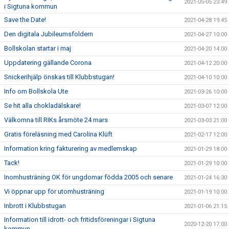
2021-05-05 23:49
i Sigtuna kommun
Save the Date!
2021-04-28 19:45
Den digitala Jubileumsfoldern
2021-04-27 10:00
Bollskolan startar i maj
2021-04-20 14:00
Uppdatering gällande Corona
2021-04-12 20:00
Snickerihjälp önskas till Klubbstugan!
2021-04-10 10:00
Info om Bollskola Ute
2021-03-26 10:00
Se hit alla chokladälskare!
2021-03-07 12:00
Välkomna till RIKs årsmöte 24 mars
2021-03-03 21:00
Gratis föreläsning med Carolina Klüft
2021-02-17 12:00
Information kring fakturering av medlemskap
2021-01-29 18:00
Tack!
2021-01-29 10:00
Inomhusträning OK för ungdomar födda 2005 och senare
2021-01-24 16:30
Vi öppnar upp för utomhusträning
2021-01-19 10:00
Inbrott i Klubbstugan
2021-01-06 21:15
Information till idrott- och fritidsföreningar i Sigtuna
2020-12-20 17:00
kommun