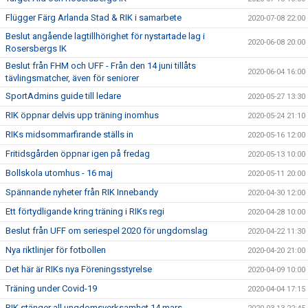
Flügger Färg Arlanda Stad & RIK i samarbete
2020-07-08 22:00
Beslut angående lagtillhörighet för nystartade lag i
2020-06-08 20:00
Rosersbergs IK
Beslut från FHM och UFF - Från den 14 juni tillåts
2020-06-04 16:00
tävlingsmatcher, även för seniorer
SportAdmins guide till ledare
2020-05-27 13:30
RIK öppnar delvis upp träning inomhus
2020-05-24 21:10
RIKs midsommarfirande ställs in
2020-05-16 12:00
Fritidsgården öppnar igen på fredag
2020-05-13 10:00
Bollskola utomhus - 16 maj
2020-05-11 20:00
Spännande nyheter från RIK Innebandy
2020-04-30 12:00
Ett förtydligande kring träning i RIKs regi
2020-04-28 10:00
Beslut från UFF om seriespel 2020 för ungdomslag
2020-04-22 11:30
Nya riktlinjer för fotbollen
2020-04-20 21:00
Det här är RIKs nya Föreningsstyrelse
2020-04-09 10:00
Träning under Covid-19
2020-04-04 17:15
RIK stänger all ungdomsverksamhet 14 mars