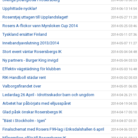
2014-06-16 06:39
Upphittade nycklar!
2014-06-13 14:54
Roserstjej uttagen till Upplandslaget!
2014-05-27 11:20
Rosers A-flickor vann Myrsloken Cup 2014
2014-05-25 03:46
Tyskland ersätter Finland
2014-05-11 07:36
Innebandyavslutning 2013/2014
2014-05-07 11:27
Stort event väntar Rosersbergs IK
2014-05-04 04:48
Ny partners - Burger King invigd
2014-05-04 03:53
Effektiv vägstädning för klubben
2014-05-03 16:48
RIK-Handboll städar rent
2014-05-02 05:03
Valborgsfirandet över
2014-05-01 06:05
Ledardag 26 April - Idrottsskador barn och ungdom
2014-04-26 21:11
Arbetet har påbörjats med elljusspåret
2014-04-19 04:55
Glad påsk önskar Rosersbergs IK
2014-04-17 05:10
"Bäst i Stockholm - Igen"
2014-04-07 03:31
Finalschemat med Rosers F99-lag i Eriksdalshallen 6 april
2014-04-06 03:57
Mångmiljon affär till Rosersbergs IK