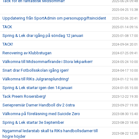
Tack för en fantastisk Midsommar!
2025-06-24 09:48
2025-04-25 15:38
Uppdatering från SportAdmin om personuppgiftsincident
2025-02-06 20:41
TACK
2025-01-14 09:16
Spring & Lek drar igång på söndag 12 januari
2025-01-08 17:00
TACK!
2024-09-04 20:01
Renovering av Klubbstugan
2024-07-25 09:41
Välkomna till Midsommarfirande i Stora lekparken!
2024-05-24 10:00
Snart drar Fotbollsskolan igång igen!
2024-04-17 10:00
Välkomna till RIKs Julgransplundring!
2024-01-12 16:00
Spring & Lek startar igen den 14 januari
2024-01-05 15:00
Tack Preem Rosersberg!
2023-12-22 19:30
Seriepremiär Damer Handboll div 2 östra
2023-09-27 19:30
Välkomna på föreläsning med Suicide Zero
2023-08-30 15:40
Spring & Lek startar 3e September
2023-08-23 18:40
Nygammal ledarstab skall ta RIKs handbollsdamer till
2023-08-22 12:30
högre höjder