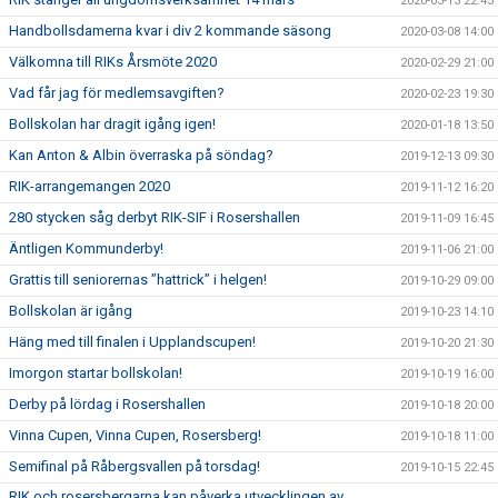
2020-03-13 22:45
Handbollsdamerna kvar i div 2 kommande säsong
2020-03-08 14:00
Välkomna till RIKs Årsmöte 2020
2020-02-29 21:00
Vad får jag för medlemsavgiften?
2020-02-23 19:30
Bollskolan har dragit igång igen!
2020-01-18 13:50
Kan Anton & Albin överraska på söndag?
2019-12-13 09:30
RIK-arrangemangen 2020
2019-11-12 16:20
280 stycken såg derbyt RIK-SIF i Rosershallen
2019-11-09 16:45
Äntligen Kommunderby!
2019-11-06 21:00
Grattis till seniorernas ”hattrick” i helgen!
2019-10-29 09:00
Bollskolan är igång
2019-10-23 14:10
Häng med till finalen i Upplandscupen!
2019-10-20 21:30
Imorgon startar bollskolan!
2019-10-19 16:00
Derby på lördag i Rosershallen
2019-10-18 20:00
Vinna Cupen, Vinna Cupen, Rosersberg!
2019-10-18 11:00
Semifinal på Råbergsvallen på torsdag!
2019-10-15 22:45
RIK och rosersbergarna kan påverka utvecklingen av