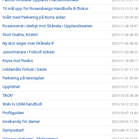
2013-12-13 21:19
13 mål upp för Rosersbergs Handbolls B-flickor
2013-12-13 21:18
Svårt med Parkering på Norra sidan
2013-11-29 09:33
Rosersvinst i derbyt mot Skånela i Upplandsserien
2013-11-28 18:47
Stort Grattis, Kristin!
2013-11-26 08:39
Ny stor seger över Skånela IF
2013-11-26 08:36
Juniortränare i Fotboll sökes!
2013-11-20 08:23
Kryss mot Rasbo
2013-11-18 08:17
Uddamåls förlust i Gävle
2013-11-07 11:19
Parkering på tennisplan
2013-11-01 09:44
Upphittat!
2013-10-27 11:52
TACK!
2013-10-25 08:28
Web-tv USM-handboll
2013-10-12 22:35
Profilguiden
2013-10-07 14:44
Innebandy för damer
2013-09-04 11:30
Gympastart!
2013-08-19 12:28
Vinnare i trekamp - Midsommar