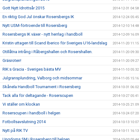
Gott Nytt Idrottsår 2015
2014-12-31 04:58
En riktig God Jul önskar Rosersbergs IK
2014-12-24 05:45
Nytt USM-förtroende till Rosersberg
2014-12-10 14:48
Rosersbergs IK växer - nytt herrlag i handboll
2014-12-09 16:09
Kristin uttagen till Scand Iberico för Sveriges U16-landslag
2014-11-20 11:15
Otillåtna intrång i Råbergshallen och Rosershallen.
2014-11-20 09:30
Gräsroten!
2014-11-20 09:27
RIK:s Gracia - Sveriges bästa MV
2014-11-10 05:32
Julgransplundring, Valborg och midsommar
2014-11-05 15:16
Skånela Handboll Tournament i Rosersberg
2014-10-31 06:02
Tack alla för deltagande - Roserscupen
2014-10-27 05:41
Vi ställer om klockan
2014-10-25 21:09
Roserscupen i handboll i helgen
2014-10-24 07:20
Fotbollsavslutning 2014
2014-10-13 10:07
Nytt på RIK TV
2014-10-11 16:13
Ungdoms SM i Rosersberg till helgen
2014-10-03 05:44