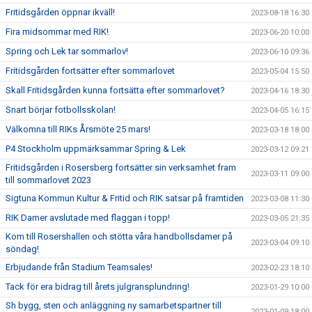
Fritidsgården öppnar ikväll!
2023-08-18 16:30
Fira midsommar med RIK!
2023-06-20 10:00
Spring och Lek tar sommarlov!
2023-06-10 09:36
Fritidsgården fortsätter efter sommarlovet
2023-05-04 15:50
Skall Fritidsgården kunna fortsätta efter sommarlovet?
2023-04-16 18:30
Snart börjar fotbollsskolan!
2023-04-05 16:15
Välkomna till RIKs Årsmöte 25 mars!
2023-03-18 18:00
P4 Stockholm uppmärksammar Spring & Lek
2023-03-12 09:21
Fritidsgården i Rosersberg fortsätter sin verksamhet fram
2023-03-11 09:00
till sommarlovet 2023
Sigtuna Kommun Kultur & Fritid och RIK satsar på framtiden
2023-03-08 11:30
RIK Damer avslutade med flaggan i topp!
2023-03-05 21:35
Kom till Rosershallen och stötta våra handbollsdamer på
2023-03-04 09:10
söndag!
Erbjudande från Stadium Teamsales!
2023-02-23 18:10
Tack för era bidrag till årets julgransplundring!
2023-01-29 10:00
Sh bygg, sten och anläggning ny samarbetspartner till
2023-01-09 18:00