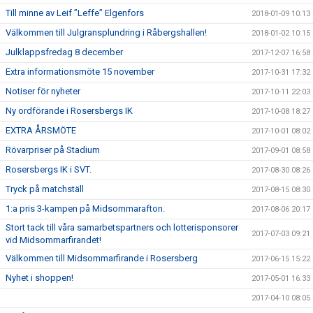
Till minne av Leif ”Leffe” Elgenfors
2018-01-09 10:13
Välkommen till Julgransplundring i Råbergshallen!
2018-01-02 10:15
Julklappsfredag 8 december
2017-12-07 16:58
Extra informationsmöte 15 november
2017-10-31 17:32
Notiser för nyheter
2017-10-11 22:03
Ny ordförande i Rosersbergs IK
2017-10-08 18:27
EXTRA ÅRSMÖTE
2017-10-01 08:02
Rövarpriser på Stadium
2017-09-01 08:58
Rosersbergs IK i SVT.
2017-08-30 08:26
Tryck på matchställ
2017-08-15 08:30
1:a pris 3-kampen på Midsommarafton.
2017-08-06 20:17
Stort tack till våra samarbetspartners och lotterisponsorer
2017-07-03 09:21
vid Midsommarfirandet!
Välkommen till Midsommarfirande i Rosersberg
2017-06-15 15:22
Nyhet i shoppen!
2017-05-01 16:33
2017-04-10 08:05