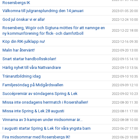
Rosersbergs IK
Välkomna till julgransplundring den 14 januari
2023-01-05 20:00
God jul önskar vi er alla!
2022-12-24 10:00
Rosersberg, Wigör och Sigtuna möttes för att namnge en
2022-12-22 18:00
ny kommunförening för flick- och damfotboll
Köp din RIK-julklapp nu!
2022-12-16 09:30
Malin har återvänt!
2022-09-20 13:00
Snart startar handbollsskolan!
2022-09-15 14:10
Härlig nyhet till våra Nattvandrare
2022-09-13 13:56
Tränarutbildning idag
2022-09-10 10:35
Familjesöndag på Midgårdsvallen
2022-09-09 12:10
Succépremiär av söndagens Spring & Lek
2022-09-02 10:23
Missa inte onsdagens herrmatch i Rosershallen!
2022-08-30 11:30
Missa inte Spring & Lek 28 augusti
2022-08-11 17:00
Vinnarna av 3-kampen under midsommar är...
2022-08-08 10:00
I augusti startar Spring & Lek för våra yngsta barn
2022-06-27 17:00
Fira midsommar med Rosersbergs IK!
2022-06-23 10:00