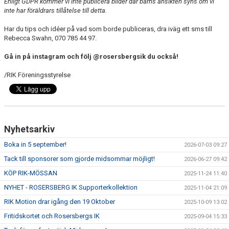
Enligt GDPR kommer vi inte publicera bilder där barns ansikten syns om vi
inte har föräldrars tillåtelse till detta.
Har du tips och idéer på vad som borde publiceras, dra iväg ett sms till
Rebecca Swahn, 070 785 44 97.
Gå in på instagram och följ @rosersbergsik du också!
/RIK Föreningsstyrelse
Nyhetsarkiv
Boka in 5 september!
2026-07-03 09:27
Tack till sponsorer som gjorde midsommar möjligt!
2026-06-27 09:42
KÖP RIK-MÖSSAN
2025-11-24 11:40
NYHET - ROSERSBERG IK Supporterkollektion
2025-11-04 21:09
RIK Motion drar igång den 19 Oktober
2025-10-09 13:02
Fritidskortet och Rosersbergs IK
2025-09-04 15:33