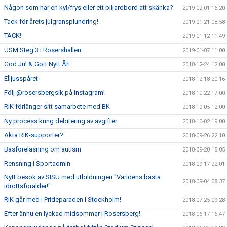
Någon som har en kyl/frys eller ett biljardbord att skänka?
2019-02-01 16:20
Tack för årets julgransplundring!
2019-01-21 08:58
TACK!
2019-01-12 11:49
USM Steg 3 i Rosershallen
2019-01-07 11:00
God Jul & Gott Nytt År!
2018-12-24 12:00
Elljusspåret
2018-12-18 20:16
Följ @rosersbergsik på instagram!
2018-10-22 17:00
RIK förlänger sitt samarbete med BK
2018-10-05 12:00
Ny process kring debitering av avgifter
2018-10-02 19:00
Äkta RIK-supporter?
2018-09-26 22:10
Basföreläsning om autism
2018-09-20 15:05
Rensning i Sportadmin
2018-09-17 22:01
Nytt besök av SISU med utbildningen "Världens bästa
2018-09-04 08:37
idrottsförälder!"
RIK går med i Prideparaden i Stockholm!
2018-07-25 09:28
Efter ännu en lyckad midsommar i Rosersberg!
2018-06-17 16:47