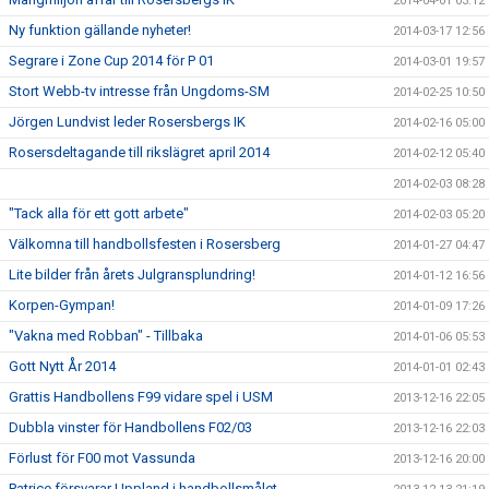
2014-04-01 03:12
Ny funktion gällande nyheter!
2014-03-17 12:56
Segrare i Zone Cup 2014 för P 01
2014-03-01 19:57
Stort Webb-tv intresse från Ungdoms-SM
2014-02-25 10:50
Jörgen Lundvist leder Rosersbergs IK
2014-02-16 05:00
Rosersdeltagande till rikslägret april 2014
2014-02-12 05:40
2014-02-03 08:28
"Tack alla för ett gott arbete"
2014-02-03 05:20
Välkomna till handbollsfesten i Rosersberg
2014-01-27 04:47
Lite bilder från årets Julgransplundring!
2014-01-12 16:56
Korpen-Gympan!
2014-01-09 17:26
"Vakna med Robban" - Tillbaka
2014-01-06 05:53
Gott Nytt År 2014
2014-01-01 02:43
Grattis Handbollens F99 vidare spel i USM
2013-12-16 22:05
Dubbla vinster för Handbollens F02/03
2013-12-16 22:03
Förlust för F00 mot Vassunda
2013-12-16 20:00
Patrice försvarar Uppland i handbollsmålet