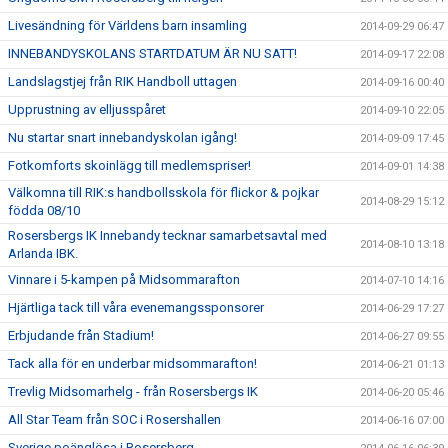
Livesändning för Världens barn insamling
2014-09-29 06:47
INNEBANDYSKOLANS STARTDATUM ÄR NU SATT!
2014-09-17 22:08
Landslagstjej från RIK Handboll uttagen
2014-09-16 00:40
Upprustning av elljusspåret
2014-09-10 22:05
Nu startar snart innebandyskolan igång!
2014-09-09 17:45
Fotkomforts skoinlägg till medlemspriser!
2014-09-01 14:38
Välkomna till RIK:s handbollsskola för flickor & pojkar
2014-08-29 15:12
födda 08/10
Rosersbergs IK Innebandy tecknar samarbetsavtal med
2014-08-10 13:18
Arlanda IBK.
Vinnare i 5-kampen på Midsommarafton
2014-07-10 14:16
Hjärtliga tack till våra evenemangssponsorer
2014-06-29 17:27
Erbjudande från Stadium!
2014-06-27 09:55
Tack alla för en underbar midsommarafton!
2014-06-21 01:13
Trevlig Midsomarhelg - från Rosersbergs IK
2014-06-20 05:46
All Star Team från SOC i Rosershallen
2014-06-16 07:00
Sverige poänglösa i Rosersberg