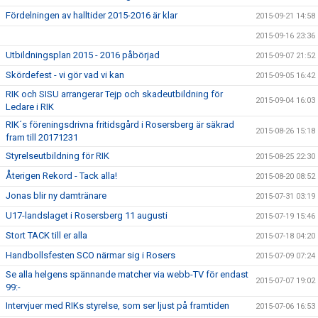
Fördelningen av halltider 2015-2016 är klar
2015-09-21 14:58
2015-09-16 23:36
Utbildningsplan 2015 - 2016 påbörjad
2015-09-07 21:52
Skördefest - vi gör vad vi kan
2015-09-05 16:42
RIK och SISU arrangerar Tejp och skadeutbildning för
2015-09-04 16:03
Ledare i RIK
RIK´s föreningsdrivna fritidsgård i Rosersberg är säkrad
2015-08-26 15:18
fram till 20171231
Styrelseutbildning för RIK
2015-08-25 22:30
Återigen Rekord - Tack alla!
2015-08-20 08:52
Jonas blir ny damtränare
2015-07-31 03:19
U17-landslaget i Rosersberg 11 augusti
2015-07-19 15:46
Stort TACK till er alla
2015-07-18 04:20
Handbollsfesten SCO närmar sig i Rosers
2015-07-09 07:24
Se alla helgens spännande matcher via webb-TV för endast
2015-07-07 19:02
99:-
Intervjuer med RIKs styrelse, som ser ljust på framtiden
2015-07-06 16:53