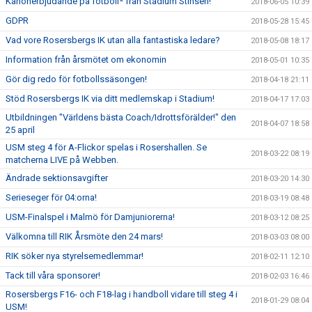
Kanonerbjudande på fotboll* från Stadium Stinsen!
2018-06-05 10:39
GDPR
2018-05-28 15:45
Vad vore Rosersbergs IK utan alla fantastiska ledare?
2018-05-08 18:17
Information från årsmötet om ekonomin
2018-05-01 10:35
Gör dig redo för fotbollssäsongen!
2018-04-18 21:11
Stöd Rosersbergs IK via ditt medlemskap i Stadium!
2018-04-17 17:03
Utbildningen "Världens bästa Coach/Idrottsförälder!" den
2018-04-07 18:58
25 april
USM steg 4 för A-Flickor spelas i Rosershallen. Se
2018-03-22 08:19
matcherna LIVE på Webben.
Ändrade sektionsavgifter
2018-03-20 14:30
Serieseger för 04:orna!
2018-03-19 08:48
USM-Finalspel i Malmö för Damjuniorerna!
2018-03-12 08:25
Välkomna till RIK Årsmöte den 24 mars!
2018-03-03 08:00
RIK söker nya styrelsemedlemmar!
2018-02-11 12:10
Tack till våra sponsorer!
2018-02-03 16:46
Rosersbergs F16- och F18-lag i handboll vidare till steg 4 i
2018-01-29 08:04
USM!