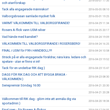
2016-05-07 17:35
och utanförskap
Tack alla engagerade människor!
2016-05-05 08:10
Valborgsbrasan samlade mycket folk
2016-05-01 19:25
VARMT VÄLKOMMEN TILL VALBORGSFIRANDE!
2016-04-29 11:34
Rosers A-flick vann USM-silver
2016-04-25 20:17
Vad hände med kansliet?
2016-04-24 19:09
VÄLKOMMEN TILL VALBORGSFIRANDE I ROSERSBERG!
2016-04-24 16:25
FINAL i USM för F99 i HANDBOLL!!!!
2016-04-24 10:58
Sträck på er alla engagerade föräldrar, nära kära. ledare och
2016-04-23 19:52
spelare - utan er finns vi int!
Tack för en underbar RIK dag:)
2016-04-23 15:47
DAGS FÖR RIK DAG OCH ATT BYGGA BRASA -
2016-04-23 08:30
VÄLKOMMEN:)
Seriepremiär Söndag 16:00
2016-04-21 20:30
2016-04-21 20:28
Välkommen till RIK dag - glöm inte att anmäla dig via
2016-04-20 18:34
sportadmin:)
Final igen - för Rosers A-flickor
2016-04-17 04:05