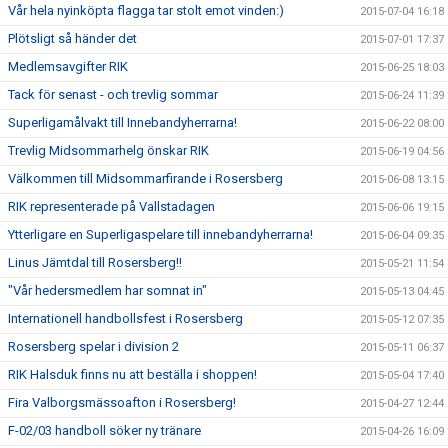
Vår hela nyinköpta flagga tar stolt emot vinden:)
2015-07-04 16:18
Plötsligt så händer det
2015-07-01 17:37
Medlemsavgifter RIK
2015-06-25 18:03
Tack för senast - och trevlig sommar
2015-06-24 11:39
Superligamålvakt till Innebandyherrarna!
2015-06-22 08:00
Trevlig Midsommarhelg önskar RIK
2015-06-19 04:56
Välkommen till Midsommarfirande i Rosersberg
2015-06-08 13:15
RIK representerade på Vallstadagen
2015-06-06 19:15
Ytterligare en Superligaspelare till innebandyherrarna!
2015-06-04 09:35
Linus Jämtdal till Rosersberg!!
2015-05-21 11:54
"Vår hedersmedlem har somnat in"
2015-05-13 04:45
Internationell handbollsfest i Rosersberg
2015-05-12 07:35
Rosersberg spelar i division 2
2015-05-11 06:37
RIK Halsduk finns nu att beställa i shoppen!
2015-05-04 17:40
Fira Valborgsmässoafton i Rosersberg!
2015-04-27 12:44
F-02/03 handboll söker ny tränare
2015-04-26 16:09