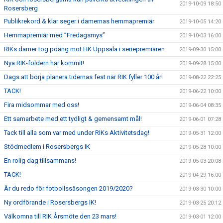
2019-10-09 18:50
Rosersberg
Publikrekord & klar seger i damernas hemmapremiär
2019-10-05 14:20
Hemmapremiär med ”Fredagsmys”
2019-10-03 16:00
RIKs damer tog poäng mot HK Uppsala i seriepremiären
2019-09-30 15:00
Nya RIK-foldern har kommit!
2019-09-28 15:00
Dags att börja planera tidernas fest när RIK fyller 100 år!
2019-08-22 22:25
TACK!
2019-06-22 10:00
Fira midsommar med oss!
2019-06-04 08:35
Ett samarbete med ett tydligt & gemensamt mål!
2019-06-01 07:28
Tack till alla som var med under RIKs Aktivitetsdag!
2019-05-31 12:00
Stödmedlem i Rosersbergs IK
2019-05-28 10:00
En rolig dag tillsammans!
2019-05-03 20:08
TACK!
2019-04-29 16:00
Är du redo för fotbollssäsongen 2019/2020?
2019-03-30 10:00
Ny ordförande i Rosersbergs IK!
2019-03-25 20:12
Välkomna till RIK Årsmöte den 23 mars!
2019-03-01 12:00