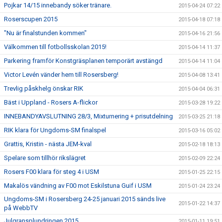
Pojkar 14/15 innebandy söker tränare.
2015-04-24 07:22
Roserscupen 2015
2015-04-18 07:18
"Nu är finalstunden kommen"
2015-04-16 21:56
Välkommen till fotbollsskolan 2015!
2015-04-14 11:37
Parkering framför Konstgräsplanen temporärt avstängd
2015-04-14 11:04
Victor Levén vänder hem till Rosersberg!
2015-04-08 13:41
Trevlig påskhelg önskar RIK
2015-04-04 06:31
Bäst i Uppland - Rosers A-flickor
2015-03-28 19:22
INNEBANDYAVSLUTNING 28/3, Mixturnering + prisutdelning
2015-03-25 21:18
RIK klara för Ungdoms-SM finalspel
2015-03-16 05:02
Grattis, Kristin - nästa JEM-kval
2015-02-18 18:13
Spelare som tillhör rikslägret
2015-02-09 22:24
Rosers F00 klara för steg 4 i USM
2015-01-25 22:15
Makalös vändning av F00 mot Eskilstuna Guif i USM
2015-01-24 23:24
Ungdoms-SM i Rosersberg 24-25 januari 2015 sänds live
2015-01-22 14:37
på WebbTV
Julgransplundringen 2015
2015-01-11 19:51