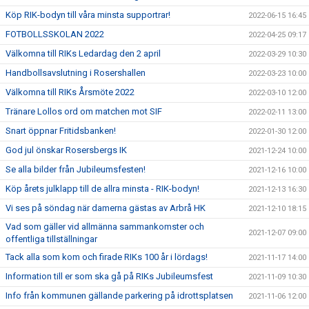
Köp RIK-bodyn till våra minsta supportrar!
2022-06-15 16:45
FOTBOLLSSKOLAN 2022
2022-04-25 09:17
Välkomna till RIKs Ledardag den 2 april
2022-03-29 10:30
Handbollsavslutning i Rosershallen
2022-03-23 10:00
Välkomna till RIKs Årsmöte 2022
2022-03-10 12:00
Tränare Lollos ord om matchen mot SIF
2022-02-11 13:00
Snart öppnar Fritidsbanken!
2022-01-30 12:00
God jul önskar Rosersbergs IK
2021-12-24 10:00
Se alla bilder från Jubileumsfesten!
2021-12-16 10:00
Köp årets julklapp till de allra minsta - RIK-bodyn!
2021-12-13 16:30
Vi ses på söndag när damerna gästas av Arbrå HK
2021-12-10 18:15
Vad som gäller vid allmänna sammankomster och
2021-12-07 09:00
offentliga tillställningar
Tack alla som kom och firade RIKs 100 år i lördags!
2021-11-17 14:00
Information till er som ska gå på RIKs Jubileumsfest
2021-11-09 10:30
Info från kommunen gällande parkering på idrottsplatsen
2021-11-06 12:00