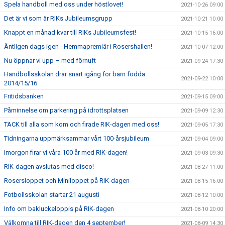
Spela handboll med oss under höstlovet!
2021-10-26 09:00
Det är vi som är RIKs Jubileumsgrupp
2021-10-21 10:00
Knappt en månad kvar till RIKs Jubileumsfest!
2021-10-15 16:00
Äntligen dags igen - Hemmapremiär i Rosershallen!
2021-10-07 12:00
Nu öppnar vi upp – med förnuft
2021-09-24 17:30
Handbollsskolan drar snart igång för barn födda
2021-09-22 10:00
2014/15/16
Fritidsbanken
2021-09-15 09:00
Påminnelse om parkering på idrottsplatsen
2021-09-09 12:30
TACK till alla som kom och firade RIK-dagen med oss!
2021-09-05 17:30
Tidningarna uppmärksammar vårt 100-årsjubileum
2021-09-04 09:00
Imorgon firar vi våra 100 år med RIK-dagen!
2021-09-03 09:30
RIK-dagen avslutas med disco!
2021-08-27 11:00
Rosersloppet och Miniloppet på RIK-dagen
2021-08-15 16:00
Fotbollsskolan startar 21 augusti
2021-08-12 10:00
Info om bakluckeloppis på RIK-dagen
2021-08-10 20:00
Välkomna till RIK-dagen den 4 september!
2021-08-09 14:30