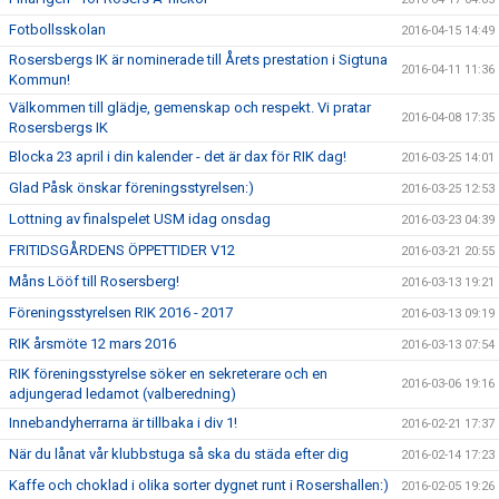
Fotbollsskolan
2016-04-15 14:49
Rosersbergs IK är nominerade till Årets prestation i Sigtuna
2016-04-11 11:36
Kommun!
Välkommen till glädje, gemenskap och respekt. Vi pratar
2016-04-08 17:35
Rosersbergs IK
Blocka 23 april i din kalender - det är dax för RIK dag!
2016-03-25 14:01
Glad Påsk önskar föreningsstyrelsen:)
2016-03-25 12:53
Lottning av finalspelet USM idag onsdag
2016-03-23 04:39
FRITIDSGÅRDENS ÖPPETTIDER V12
2016-03-21 20:55
Måns Lööf till Rosersberg!
2016-03-13 19:21
Föreningsstyrelsen RIK 2016 - 2017
2016-03-13 09:19
RIK årsmöte 12 mars 2016
2016-03-13 07:54
RIK föreningsstyrelse söker en sekreterare och en
2016-03-06 19:16
adjungerad ledamot (valberedning)
Innebandyherrarna är tillbaka i div 1!
2016-02-21 17:37
När du lånat vår klubbstuga så ska du städa efter dig
2016-02-14 17:23
Kaffe och choklad i olika sorter dygnet runt i Rosershallen:)
2016-02-05 19:26