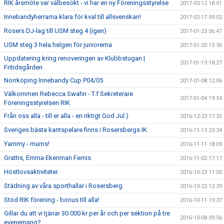
RIK årsmöte var välbesökt - vi har en ny Föreningsstyrelse
2017-03-12 18:01
Innebandyherrarna klara för kval till allsvenskan!
2017-02-17 09:02
Rosers DJ-lag till USM steg 4 (igen)
2017-01-23 06:47
USM steg 3 hela helgen för juniorerna
2017-01-20 15:36
Uppdatering kring renoveringen av Klubbstugan |
2017-01-13 18:27
Fritidsgården
Norrköping Innebandy Cup P04/05
2017-01-08 12:06
Välkommen Rebecca Swahn - T.f Sekreterare
2017-01-04 19:54
Föreningsstyrelsen RIK
Från oss alla - till er alla - en riktigt God Jul:)
2016-12-23 17:35
Sveriges bästa kantspelare finns i Rosersbergs IK
2016-11-13 23:34
Yammy - mums!
2016-11-11 18:09
Grattis, Emma Ekenman Fernis
2016-11-02 17:17
Höstlovsaktiviteter
2016-10-23 11:00
Städning av våra sporthallar i Rosersberg
2016-10-22 12:39
Stöd RIK förening - bonus till alla!
2016-10-11 19:37
Gillar du att vi tjänar 30 000 kr per år och per sektion på tre
2016-10-08 09:56
evenemang?