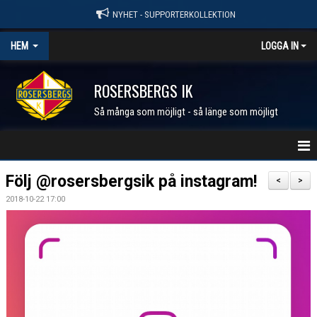
NYHET - SUPPORTERKOLLEKTION
HEM
LOGGA IN
ROSERSBERGS IK
Så många som möjligt - så länge som möjligt
STARTSIDA
Följ @rosersbergsik på instagram!
<
>
2018-10-22 17:00
NYHETER
KALENDER
MEDLEM I RIK
FÖRENINGEN