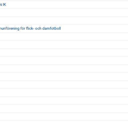
s IK
unförening för flick- och damfotboll