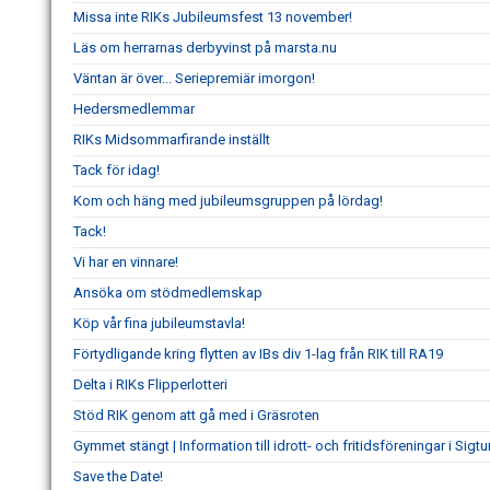
Missa inte RIKs Jubileumsfest 13 november!
Läs om herrarnas derbyvinst på marsta.nu
Väntan är över... Seriepremiär imorgon!
Hedersmedlemmar
RIKs Midsommarfirande inställt
Tack för idag!
Kom och häng med jubileumsgruppen på lördag!
Tack!
Vi har en vinnare!
Ansöka om stödmedlemskap
Köp vår fina jubileumstavla!
Förtydligande kring flytten av IBs div 1-lag från RIK till RA19
Delta i RIKs Flipperlotteri
Stöd RIK genom att gå med i Gräsroten
Gymmet stängt | Information till idrott- och fritidsföreningar i Si
Save the Date!