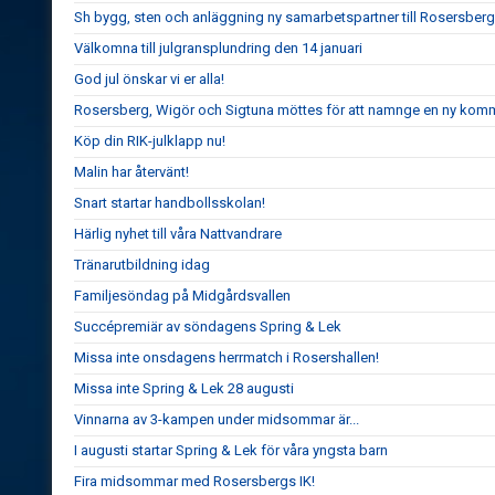
Sh bygg, sten och anläggning ny samarbetspartner till Rosersberg
Välkomna till julgransplundring den 14 januari
God jul önskar vi er alla!
Rosersberg, Wigör och Sigtuna möttes för att namnge en ny komm
Köp din RIK-julklapp nu!
Malin har återvänt!
Snart startar handbollsskolan!
Härlig nyhet till våra Nattvandrare
Tränarutbildning idag
Familjesöndag på Midgårdsvallen
Succépremiär av söndagens Spring & Lek
Missa inte onsdagens herrmatch i Rosershallen!
Missa inte Spring & Lek 28 augusti
Vinnarna av 3-kampen under midsommar är...
I augusti startar Spring & Lek för våra yngsta barn
Fira midsommar med Rosersbergs IK!