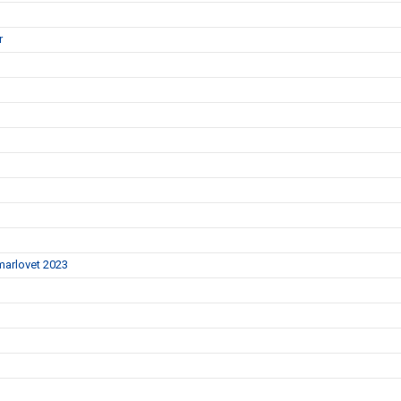
r
mmarlovet 2023