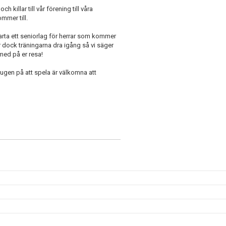
h killar till vår förening till våra
ommer till.
tarta ett seniorlag för herrar som kommer
r dock träningarna dra igång så vi säger
med på er resa!
 sugen på att spela är välkomna att