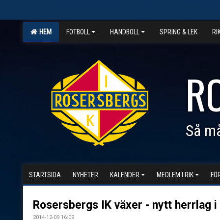
HEM
FOTBOLL
HANDBOLL
SPRING & LEK
RI
R
Så må
STARTSIDA
NYHETER
KALENDER
MEDLEM I RIK
FÖ
Rosersbergs IK växer - nytt herrlag i
2014-12-09 16:09