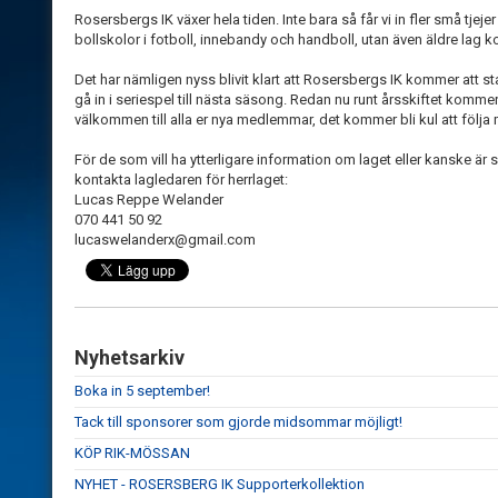
Rosersbergs IK växer hela tiden. Inte bara så får vi in fler små tjejer oc
bollskolor i fotboll, innebandy och handboll, utan även äldre lag k
Det har nämligen nyss blivit klart att Rosersbergs IK kommer att s
gå in i seriespel till nästa säsong. Redan nu runt årsskiftet komme
välkommen till alla er nya medlemmar, det kommer bli kul att följa 
För de som vill ha ytterligare information om laget eller kanske är
kontakta lagledaren för herrlaget:
Lucas Reppe Welander
070 441 50 92
lucaswelanderx@gmail.com
Nyhetsarkiv
Boka in 5 september!
Tack till sponsorer som gjorde midsommar möjligt!
KÖP RIK-MÖSSAN
NYHET - ROSERSBERG IK Supporterkollektion