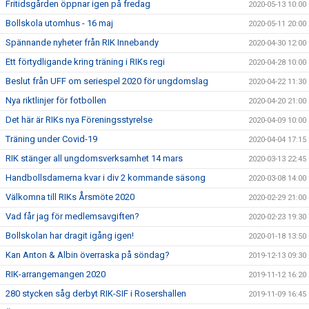
Fritidsgården öppnar igen på fredag
2020-05-13 10:00
Bollskola utomhus - 16 maj
2020-05-11 20:00
Spännande nyheter från RIK Innebandy
2020-04-30 12:00
Ett förtydligande kring träning i RIKs regi
2020-04-28 10:00
Beslut från UFF om seriespel 2020 för ungdomslag
2020-04-22 11:30
Nya riktlinjer för fotbollen
2020-04-20 21:00
Det här är RIKs nya Föreningsstyrelse
2020-04-09 10:00
Träning under Covid-19
2020-04-04 17:15
RIK stänger all ungdomsverksamhet 14 mars
2020-03-13 22:45
Handbollsdamerna kvar i div 2 kommande säsong
2020-03-08 14:00
Välkomna till RIKs Årsmöte 2020
2020-02-29 21:00
Vad får jag för medlemsavgiften?
2020-02-23 19:30
Bollskolan har dragit igång igen!
2020-01-18 13:50
Kan Anton & Albin överraska på söndag?
2019-12-13 09:30
RIK-arrangemangen 2020
2019-11-12 16:20
280 stycken såg derbyt RIK-SIF i Rosershallen
2019-11-09 16:45