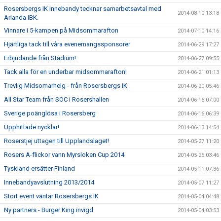
Rosersbergs IK Innebandy tecknar samarbetsavtal med
2014-08-10 13:18
Arlanda IBK.
Vinnare i 5-kampen på Midsommarafton
2014-07-10 14:16
Hjärtliga tack till våra evenemangssponsorer
2014-06-29 17:27
Erbjudande från Stadium!
2014-06-27 09:55
Tack alla för en underbar midsommarafton!
2014-06-21 01:13
Trevlig Midsomarhelg - från Rosersbergs IK
2014-06-20 05:46
All Star Team från SOC i Rosershallen
2014-06-16 07:00
Sverige poänglösa i Rosersberg
2014-06-16 06:39
Upphittade nycklar!
2014-06-13 14:54
Roserstjej uttagen till Upplandslaget!
2014-05-27 11:20
Rosers A-flickor vann Myrsloken Cup 2014
2014-05-25 03:46
Tyskland ersätter Finland
2014-05-11 07:36
Innebandyavslutning 2013/2014
2014-05-07 11:27
Stort event väntar Rosersbergs IK
2014-05-04 04:48
Ny partners - Burger King invigd
2014-05-04 03:53