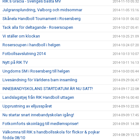
RIK:s Gracia - Sveriges bästa MV
2014-11-10 05:32
Julgransplundring, Valborg och midsommar
2014-11-05 15:16
Skånela Handboll Tournament i Rosersberg
2014-10-31 06:02
Tack alla för deltagande - Roserscupen
2014-10-27 05:41
Vi ställer om klockan
2014-10-25 21:09
Roserscupen i handboll i helgen
2014-10-24 07:20
Fotbollsavslutning 2014
2014-10-13 10:07
Nytt på RIK TV
2014-10-11 16:13
Ungdoms SM i Rosersberg till helgen
2014-10-03 05:44
Livesändning för Världens barn insamling
2014-09-29 06:47
INNEBANDYSKOLANS STARTDATUM ÄR NU SATT!
2014-09-17 22:08
Landslagstjej från RIK Handboll uttagen
2014-09-16 00:40
Upprustning av elljusspåret
2014-09-10 22:05
Nu startar snart innebandyskolan igång!
2014-09-09 17:45
Fotkomforts skoinlägg till medlemspriser!
2014-09-01 14:38
Välkomna till RIK:s handbollsskola för flickor & pojkar
2014-08-29 15:12
födda 08/10