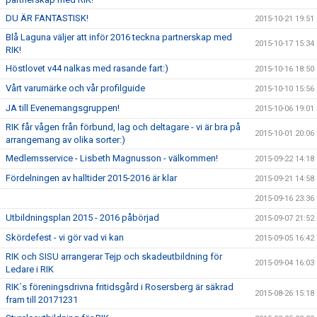
DU ÄR FANTASTISK!
2015-10-21 19:51
Blå Laguna väljer att inför 2016 teckna partnerskap med
2015-10-17 15:34
RIK!
Höstlovet v44 nalkas med rasande fart:)
2015-10-16 18:50
Vårt varumärke och vår profilguide
2015-10-10 15:56
JA till Evenemangsgruppen!
2015-10-06 19:01
RIK får vågen från förbund, lag och deltagare - vi är bra på
2015-10-01 20:06
arrangemang av olika sorter:)
Medlemsservice - Lisbeth Magnusson - välkommen!
2015-09-22 14:18
Fördelningen av halltider 2015-2016 är klar
2015-09-21 14:58
2015-09-16 23:36
Utbildningsplan 2015 - 2016 påbörjad
2015-09-07 21:52
Skördefest - vi gör vad vi kan
2015-09-05 16:42
RIK och SISU arrangerar Tejp och skadeutbildning för
2015-09-04 16:03
Ledare i RIK
RIK´s föreningsdrivna fritidsgård i Rosersberg är säkrad
2015-08-26 15:18
fram till 20171231