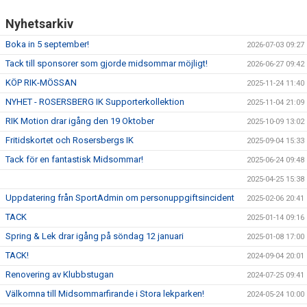
PROFILGUIDE
Nyhetsarkiv
HITTA HIT!
Boka in 5 september!
2026-07-03 09:27
Tack till sponsorer som gjorde midsommar möjligt!
2026-06-27 09:42
INFORMATION TILL LEDARE
KÖP RIK-MÖSSAN
2025-11-24 11:40
NYHET - ROSERSBERG IK Supporterkollektion
2025-11-04 21:09
BILDARKIV
RIK Motion drar igång den 19 Oktober
2025-10-09 13:02
Fritidskortet och Rosersbergs IK
2025-09-04 15:33
Tack för en fantastisk Midsommar!
2025-06-24 09:48
2025-04-25 15:38
Uppdatering från SportAdmin om personuppgiftsincident
2025-02-06 20:41
TACK
2025-01-14 09:16
Spring & Lek drar igång på söndag 12 januari
2025-01-08 17:00
TACK!
2024-09-04 20:01
Renovering av Klubbstugan
2024-07-25 09:41
Välkomna till Midsommarfirande i Stora lekparken!
2024-05-24 10:00