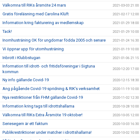
Välkomna till RIKs årsmöte 24 mars
2021-03-03 21:00
Gratis föreläsning med Carolina Klüft
2021-02-17 12:00
Information kring fakturering av medlemskap
2021-01-29 18:00
Tack!
2021-01-29 10:00
Inomhusträning OK för ungdomar födda 2005 och senare
2021-01-24 16:30
Vi öppnar upp för utomhusträning
2021-01-19 10:00
Inbrott i Klubbstugan
2021-01-06 21:15
Information till idrott- och fritidsföreningar i Sigtuna
2020-12-20 17:00
kommun
Ny info gällande Covid-19
2020-12-15 18:30
Ang pågående Covid-19 spridning & RIK’s verksamhet
2020-11-19 10:00
Nya restriktioner från FHM gällande Covid-19
2020-11-02 12:30
Information kring tags till idrottshallarna
2020-10-28 10:00
Välkomna till RIKs Extra Årsmöte 19 oktober!
2020-10-05 12:00
Seriesegern är ett faktum
2020-10-03 16:30
Publikrestriktioner under matcher i idrottshallarna!
2020-10-02 10:00