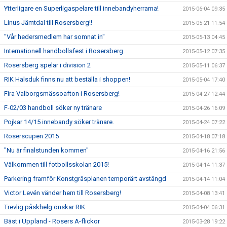
Ytterligare en Superligaspelare till innebandyherrarna!
2015-06-04 09:35
Linus Jämtdal till Rosersberg!!
2015-05-21 11:54
"Vår hedersmedlem har somnat in"
2015-05-13 04:45
Internationell handbollsfest i Rosersberg
2015-05-12 07:35
Rosersberg spelar i division 2
2015-05-11 06:37
RIK Halsduk finns nu att beställa i shoppen!
2015-05-04 17:40
Fira Valborgsmässoafton i Rosersberg!
2015-04-27 12:44
F-02/03 handboll söker ny tränare
2015-04-26 16:09
Pojkar 14/15 innebandy söker tränare.
2015-04-24 07:22
Roserscupen 2015
2015-04-18 07:18
"Nu är finalstunden kommen"
2015-04-16 21:56
Välkommen till fotbollsskolan 2015!
2015-04-14 11:37
Parkering framför Konstgräsplanen temporärt avstängd
2015-04-14 11:04
Victor Levén vänder hem till Rosersberg!
2015-04-08 13:41
Trevlig påskhelg önskar RIK
2015-04-04 06:31
Bäst i Uppland - Rosers A-flickor
2015-03-28 19:22