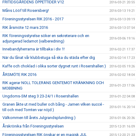
FRITIDSGÅRDENS ÖPPETTIDER V12
2016-03-21 20:55
Måns Lööf till Rosersberg!
2016-03-13 19:21
Föreningsstyrelsen RIK 2016 - 2017
2016-03-13 09:19
RIK årsmöte 12 mars 2016
2016-03-13 07:54
RIK föreningsstyrelse söker en sekreterare och en
2016-03-06 19:16
adjungerad ledamot (valberedning)
Innebandyherrarna är tillbaka i div 1!
2016-02-21 17:37
När du lånat vår klubbstuga så ska du städa efter dig
2016-02-14 17:23
Kaffe och choklad i olika sorter dygnet runt i Rosershallen:)
2016-02-05 19:26
ÅRSMÖTE RIK 2016
2016-02-02 18:04
RIK agerar NOLL TOLERANS GENTEMOT KRÄNKNING OCH
2016-01-23 17:06
MOBBNING
Ungdoms-SM steg 3 23-24/1 i Rosershallen
2016-01-22 04:08
Granen åkte ut med buller och bång - Jamen vilken succé -
2016-01-16 20:14
till och med Tomten var nöjd:)
Välkommen till årets Julgrandsplundring:)
2016-01-06 20:36
Årskrönika från Föreningsstyrelsen
2015-12-31 16:09
Föreningsstyrelsen RIK önskar er en magisk JUL
2015-12-20 21:23