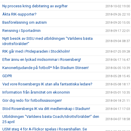
Ny process kring debitering av avgifter
2018-10-02 19:00
Äkta RIK-supporter?
2018-09-26 22:10
Basföreläsning om autism
2018-09-20 15:05
Rensning i Sportadmin
2018-09-17 22:01
Nytt besök av SISU med utbildningen "Världens bästa
2018-09-04 08:37
idrottsförälder!"
RIK går med i Prideparaden i Stockholm!
2018-07-25 09:28
Efter ännu en lyckad midsommar i Rosersberg!
2018-06-17 16:47
Kanonerbjudande på fotboll* från Stadium Stinsen!
2018-06-05 10:39
GDPR
2018-05-28 15:45
Vad vore Rosersbergs IK utan alla fantastiska ledare?
2018-05-08 18:17
Information från årsmötet om ekonomin
2018-05-01 10:35
Gör dig redo för fotbollssäsongen!
2018-04-18 21:11
Stöd Rosersbergs IK via ditt medlemskap i Stadium!
2018-04-17 17:03
Utbildningen "Världens bästa Coach/Idrottsförälder!" den
2018-04-07 18:58
25 april
USM steg 4 för A-Flickor spelas i Rosershallen. Se