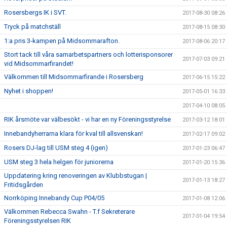
Rosersbergs IK i SVT.
2017-08-30 08:26
Tryck på matchställ
2017-08-15 08:30
1:a pris 3-kampen på Midsommarafton.
2017-08-06 20:17
Stort tack till våra samarbetspartners och lotterisponsorer
2017-07-03 09:21
vid Midsommarfirandet!
Välkommen till Midsommarfirande i Rosersberg
2017-06-15 15:22
Nyhet i shoppen!
2017-05-01 16:33
2017-04-10 08:05
RIK årsmöte var välbesökt - vi har en ny Föreningsstyrelse
2017-03-12 18:01
Innebandyherrarna klara för kval till allsvenskan!
2017-02-17 09:02
Rosers DJ-lag till USM steg 4 (igen)
2017-01-23 06:47
USM steg 3 hela helgen för juniorerna
2017-01-20 15:36
Uppdatering kring renoveringen av Klubbstugan |
2017-01-13 18:27
Fritidsgården
Norrköping Innebandy Cup P04/05
2017-01-08 12:06
Välkommen Rebecca Swahn - T.f Sekreterare
2017-01-04 19:54
Föreningsstyrelsen RIK