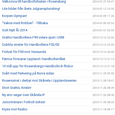
Välkomna till handbollsfesten i Rosersberg
2014-01-27 04:47
Lite bilder från årets Julgransplundring!
2014-01-12 16:56
Korpen-Gympan!
2014-01-09 17:26
"Vakna med Robban" - Tillbaka
2014-01-06 05:53
Gott Nytt År 2014
2014-01-01 02:43
Grattis Handbollens F99 vidare spel i USM
2013-12-16 22:05
Dubbla vinster för Handbollens F02/03
2013-12-16 22:03
Förlust för F00 mot Vassunda
2013-12-16 20:00
Patrice försvarar Uppland i handbollsmålet
2013-12-13 21:19
13 mål upp för Rosersbergs Handbolls B-flickor
2013-12-13 21:18
Svårt med Parkering på Norra sidan
2013-11-29 09:33
Rosersvinst i derbyt mot Skånela i Upplandsserien
2013-11-28 18:47
Stort Grattis, Kristin!
2013-11-26 08:39
Ny stor seger över Skånela IF
2013-11-26 08:36
Juniortränare i Fotboll sökes!
2013-11-20 08:23
Kryss mot Rasbo
2013-11-18 08:17