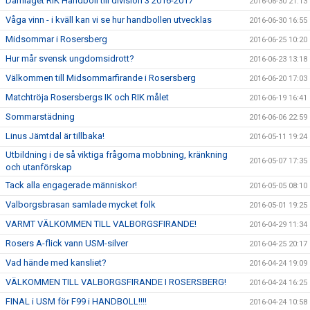
Damlaget RIK Handboll till division 3 2016-2017
2016-06-30 21:13
Våga vinn - i kväll kan vi se hur handbollen utvecklas
2016-06-30 16:55
Midsommar i Rosersberg
2016-06-25 10:20
Hur mår svensk ungdomsidrott?
2016-06-23 13:18
Välkommen till Midsommarfirande i Rosersberg
2016-06-20 17:03
Matchtröja Rosersbergs IK och RIK målet
2016-06-19 16:41
Sommarstädning
2016-06-06 22:59
Linus Jämtdal är tillbaka!
2016-05-11 19:24
Utbildning i de så viktiga frågorna mobbning, kränkning
2016-05-07 17:35
och utanförskap
Tack alla engagerade människor!
2016-05-05 08:10
Valborgsbrasan samlade mycket folk
2016-05-01 19:25
VARMT VÄLKOMMEN TILL VALBORGSFIRANDE!
2016-04-29 11:34
Rosers A-flick vann USM-silver
2016-04-25 20:17
Vad hände med kansliet?
2016-04-24 19:09
VÄLKOMMEN TILL VALBORGSFIRANDE I ROSERSBERG!
2016-04-24 16:25
FINAL i USM för F99 i HANDBOLL!!!!
2016-04-24 10:58