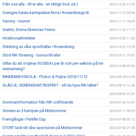
Från oss alla - till er alla - en riktigt God Jul:)
2016-12-23 17:35
Sveriges bästa kantspelare finns i Rosersbergs IK
2016-11-13 23:34
Yammy - mums!
2016-11-11 18:09
Grattis, Emma Ekenman Fernis
2016-11-02 17:17
Höstlovsaktiviteter
2016-10-23 11:00
Städning av våra sporthallar i Rosersberg
2016-10-22 12:39
Stöd RIK förening - bonus till alla!
2016-10-11 19:37
Gillar du att vi tjänar 30 000 kr per år och per sektion på tre
2016-10-08 09:56
evenemang?
INNEBANDYSKOLA - Flickor & Pojkar 2010/11/12
2016-09-18 15:59
GLÄDJE, GEMENSKAP, RESPEKT - vill du hyra RIK tältet?
2016-08-15 16:36
2016-08-09 15:31
Sommarinformation från RIK ordförande
2016-07-26 14:57
Vinnare av 3 kampen på Midsommar.
2016-07-11 09:29
Framgångar i Partille Cup
2016-07-08 05:12
STORT tack till våra sponsorer på Midsommar.
2016-07-02 21:58