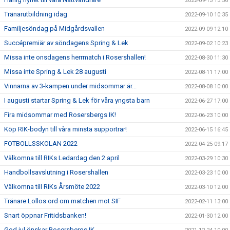
2022-09-13 13:56
Tränarutbildning idag
2022-09-10 10:35
Familjesöndag på Midgårdsvallen
2022-09-09 12:10
Succépremiär av söndagens Spring & Lek
2022-09-02 10:23
Missa inte onsdagens herrmatch i Rosershallen!
2022-08-30 11:30
Missa inte Spring & Lek 28 augusti
2022-08-11 17:00
Vinnarna av 3-kampen under midsommar är...
2022-08-08 10:00
I augusti startar Spring & Lek för våra yngsta barn
2022-06-27 17:00
Fira midsommar med Rosersbergs IK!
2022-06-23 10:00
Köp RIK-bodyn till våra minsta supportrar!
2022-06-15 16:45
FOTBOLLSSKOLAN 2022
2022-04-25 09:17
Välkomna till RIKs Ledardag den 2 april
2022-03-29 10:30
Handbollsavslutning i Rosershallen
2022-03-23 10:00
Välkomna till RIKs Årsmöte 2022
2022-03-10 12:00
Tränare Lollos ord om matchen mot SIF
2022-02-11 13:00
Snart öppnar Fritidsbanken!
2022-01-30 12:00
God jul önskar Rosersbergs IK