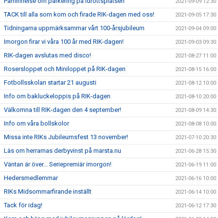
Påminnelse om parkering på idrottsplatsen
2021-09-09 12:30
TACK till alla som kom och firade RIK-dagen med oss!
2021-09-05 17:30
Tidningarna uppmärksammar vårt 100-årsjubileum
2021-09-04 09:00
Imorgon firar vi våra 100 år med RIK-dagen!
2021-09-03 09:30
RIK-dagen avslutas med disco!
2021-08-27 11:00
Rosersloppet och Miniloppet på RIK-dagen
2021-08-15 16:00
Fotbollsskolan startar 21 augusti
2021-08-12 10:00
Info om bakluckeloppis på RIK-dagen
2021-08-10 20:00
Välkomna till RIK-dagen den 4 september!
2021-08-09 14:30
Info om våra bollskolor
2021-08-08 10:00
Missa inte RIKs Jubileumsfest 13 november!
2021-07-10 20:30
Läs om herrarnas derbyvinst på marsta.nu
2021-06-28 15:30
Väntan är över... Seriepremiär imorgon!
2021-06-19 11:00
Hedersmedlemmar
2021-06-16 10:00
RIKs Midsommarfirande inställt
2021-06-14 10:00
Tack för idag!
2021-06-12 17:30