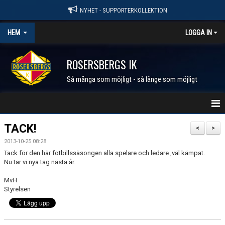
NYHET - SUPPORTERKOLLEKTION
HEM
LOGGA IN
ROSERSBERGS IK
Så många som möjligt - så länge som möjligt
STARTSIDA
TACK!
<
>
2013-10-25 08:28
NYHETER
Tack för den här fotbillssäsongen alla spelare och ledare ,väl kämpat.
Nu tar vi nya tag nästa år.
KALENDER
MvH
Styrelsen
MEDLEM I RIK
FÖRENINGEN