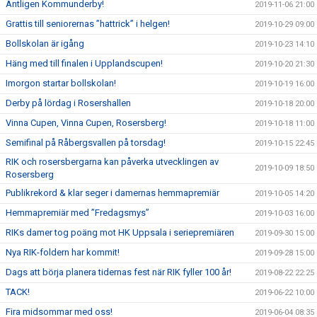
Äntligen Kommunderby!
2019-11-06 21:00
Grattis till seniorernas ”hattrick” i helgen!
2019-10-29 09:00
Bollskolan är igång
2019-10-23 14:10
Häng med till finalen i Upplandscupen!
2019-10-20 21:30
Imorgon startar bollskolan!
2019-10-19 16:00
Derby på lördag i Rosershallen
2019-10-18 20:00
Vinna Cupen, Vinna Cupen, Rosersberg!
2019-10-18 11:00
Semifinal på Råbergsvallen på torsdag!
2019-10-15 22:45
RIK och rosersbergarna kan påverka utvecklingen av
2019-10-09 18:50
Rosersberg
Publikrekord & klar seger i damernas hemmapremiär
2019-10-05 14:20
Hemmapremiär med ”Fredagsmys”
2019-10-03 16:00
RIKs damer tog poäng mot HK Uppsala i seriepremiären
2019-09-30 15:00
Nya RIK-foldern har kommit!
2019-09-28 15:00
Dags att börja planera tidernas fest när RIK fyller 100 år!
2019-08-22 22:25
TACK!
2019-06-22 10:00
Fira midsommar med oss!
2019-06-04 08:35