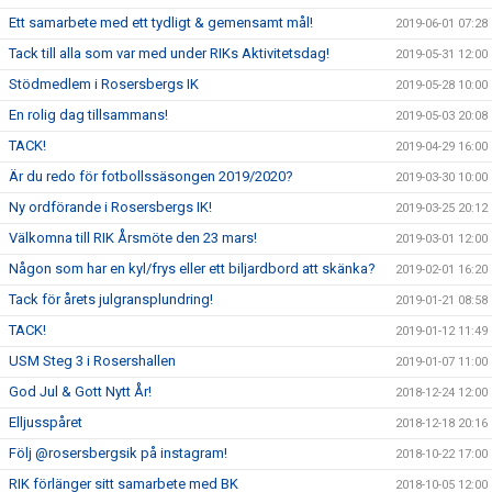
Ett samarbete med ett tydligt & gemensamt mål!
2019-06-01 07:28
Tack till alla som var med under RIKs Aktivitetsdag!
2019-05-31 12:00
Stödmedlem i Rosersbergs IK
2019-05-28 10:00
En rolig dag tillsammans!
2019-05-03 20:08
TACK!
2019-04-29 16:00
Är du redo för fotbollssäsongen 2019/2020?
2019-03-30 10:00
Ny ordförande i Rosersbergs IK!
2019-03-25 20:12
Välkomna till RIK Årsmöte den 23 mars!
2019-03-01 12:00
Någon som har en kyl/frys eller ett biljardbord att skänka?
2019-02-01 16:20
Tack för årets julgransplundring!
2019-01-21 08:58
TACK!
2019-01-12 11:49
USM Steg 3 i Rosershallen
2019-01-07 11:00
God Jul & Gott Nytt År!
2018-12-24 12:00
Elljusspåret
2018-12-18 20:16
Följ @rosersbergsik på instagram!
2018-10-22 17:00
RIK förlänger sitt samarbete med BK
2018-10-05 12:00