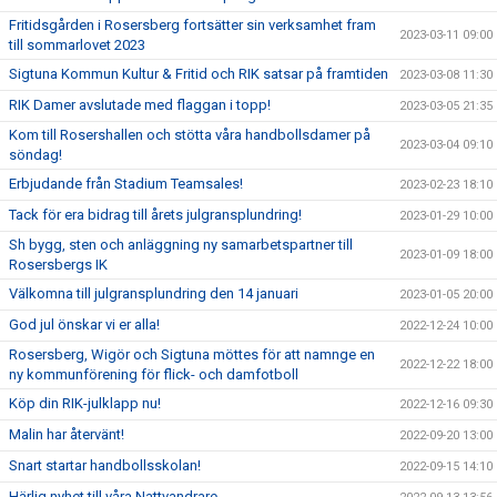
Fritidsgården i Rosersberg fortsätter sin verksamhet fram
2023-03-11 09:00
till sommarlovet 2023
Sigtuna Kommun Kultur & Fritid och RIK satsar på framtiden
2023-03-08 11:30
RIK Damer avslutade med flaggan i topp!
2023-03-05 21:35
Kom till Rosershallen och stötta våra handbollsdamer på
2023-03-04 09:10
söndag!
Erbjudande från Stadium Teamsales!
2023-02-23 18:10
Tack för era bidrag till årets julgransplundring!
2023-01-29 10:00
Sh bygg, sten och anläggning ny samarbetspartner till
2023-01-09 18:00
Rosersbergs IK
Välkomna till julgransplundring den 14 januari
2023-01-05 20:00
God jul önskar vi er alla!
2022-12-24 10:00
Rosersberg, Wigör och Sigtuna möttes för att namnge en
2022-12-22 18:00
ny kommunförening för flick- och damfotboll
Köp din RIK-julklapp nu!
2022-12-16 09:30
Malin har återvänt!
2022-09-20 13:00
Snart startar handbollsskolan!
2022-09-15 14:10
Härlig nyhet till våra Nattvandrare