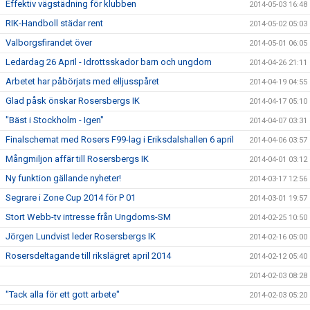
Effektiv vägstädning för klubben
2014-05-03 16:48
RIK-Handboll städar rent
2014-05-02 05:03
Valborgsfirandet över
2014-05-01 06:05
Ledardag 26 April - Idrottsskador barn och ungdom
2014-04-26 21:11
Arbetet har påbörjats med elljusspåret
2014-04-19 04:55
Glad påsk önskar Rosersbergs IK
2014-04-17 05:10
"Bäst i Stockholm - Igen"
2014-04-07 03:31
Finalschemat med Rosers F99-lag i Eriksdalshallen 6 april
2014-04-06 03:57
Mångmiljon affär till Rosersbergs IK
2014-04-01 03:12
Ny funktion gällande nyheter!
2014-03-17 12:56
Segrare i Zone Cup 2014 för P 01
2014-03-01 19:57
Stort Webb-tv intresse från Ungdoms-SM
2014-02-25 10:50
Jörgen Lundvist leder Rosersbergs IK
2014-02-16 05:00
Rosersdeltagande till rikslägret april 2014
2014-02-12 05:40
2014-02-03 08:28
"Tack alla för ett gott arbete"
2014-02-03 05:20