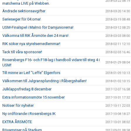
2018-03-22 08:19
matcherna LIVE på Webben.
Ändrade sektionsavgifter
2018-03-20 14:30
Serieseger för 04:orna!
2018-03-19 08:48
USM-Finalspel i Malmö för Damjuniorerna!
2018-03-12 08:25
Välkomna till RIK Årsmöte den 24 mars!
2018-03-03 08:00
RIK söker nya styrelsemedlemmar!
2018-02-11 12:10
Tack till våra sponsorer!
2018-02-03 16:46
Rosersbergs F16- och F18-lag i handboll vidare till steg 4 i
2018-01-29 08:04
USM!
Till minne av Leif ”Leffe” Elgenfors
2018-01-09 10:13
Välkommen till Julgransplundring i Råbergshallen!
2018-01-02 10:15
Julklappsfredag 8 december
2017-12-07 16:58
Extra informationsmöte 15 november
2017-10-31 17:32
Notiser för nyheter
2017-10-11 22:03
Ny ordförande i Rosersbergs IK
2017-10-08 18:27
EXTRA ÅRSMÖTE
2017-10-01 08:02
Rövarpriser på Stadium
2017-09-01 08:58