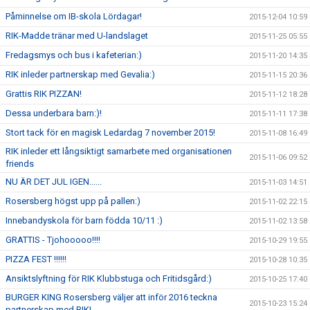
Påminnelse om IB-skola Lördagar!
2015-12-04 10:59
RIK-Madde tränar med U-landslaget
2015-11-25 05:55
Fredagsmys och bus i kafeterian:)
2015-11-20 14:35
RIK inleder partnerskap med Gevalia:)
2015-11-15 20:36
Grattis RIK PIZZAN!
2015-11-12 18:28
Dessa underbara barn:)!
2015-11-11 17:38
Stort tack för en magisk Ledardag 7 november 2015!
2015-11-08 16:49
RIK inleder ett långsiktigt samarbete med organisationen
2015-11-06 09:52
friends
NU ÄR DET JUL IGEN......
2015-11-03 14:51
Rosersberg högst upp på pallen:)
2015-11-02 22:15
Innebandyskola för barn födda 10/11 :)
2015-11-02 13:58
GRATTIS - Tjohooooo!!!!
2015-10-29 19:55
PIZZA FEST !!!!!!
2015-10-28 10:35
Ansiktslyftning för RIK Klubbstuga och Fritidsgård:)
2015-10-25 17:40
BURGER KING Rosersberg väljer att inför 2016 teckna
2015-10-23 15:24
partnerskap med RIK!