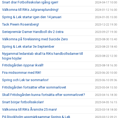
Snart drar Fotbollsskolan igång igen!
2024-04-17 10:00
Välkomna till RIKs Julgransplundring!
2024-01-12 16:00
Spring & Lek startar igen den 14 januari
2024-01-05 15:00
Tack Preem Rosersberg!
2023-12-22 19:30
Seriepremiär Damer Handboll div 2 östra
2023-09-27 19:30
Välkomna på föreläsning med Suicide Zero
2023-08-30 15:40
Spring & Lek startar 3e September
2023-08-23 18:40
Nygammal ledarstab skall ta RIKs handbollsdamer till
2023-08-22 12:30
högre höjder
Fritidsgården öppnar ikväll!
2023-08-18 16:30
Fira midsommar med RIK!
2023-06-20 10:00
Spring och Lek tar sommarlov!
2023-06-10 09:36
Fritidsgården fortsätter efter sommarlovet
2023-05-04 15:50
Skall Fritidsgården kunna fortsätta efter sommarlovet?
2023-04-16 18:30
Snart börjar fotbollsskolan!
2023-04-05 16:15
Välkomna till RIKs Årsmöte 25 mars!
2023-03-18 18:00
P4 Stockholm uppmärksammar Spring & Lek
2023-03-12 09:21