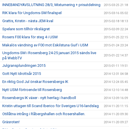
INNEBANDYAVSLUTNING 28/3, Mixturnering + prisutdelning
2015-03-25 21:18
RIK klara för Ungdoms-SM finalspel
2015-03-16 05:02
Grattis, Kristin - nästa JEM-kval
2015-02-18 18:13
Spelare som tillhör rikslägret
2015-02-09 22:24
Rosers F00 klara för steg 4 i USM
2015-01-25 22:15
Makalös vändning av F00 mot Eskilstuna Guif i USM
2015-01-24 23:24
Ungdoms-SM i Rosersberg 24-25 januari 2015 sänds live
2015-01-22 14:37
på WebbTV
Julgransplundringen 2015
2015-01-11 19:51
Gott Nytt Idrottsår 2015
2014-12-31 04:58
En riktig God Jul önskar Rosersbergs IK
2014-12-24 05:45
Nytt USM-förtroende till Rosersberg
2014-12-10 14:48
Rosersbergs IK växer - nytt herrlag i handboll
2014-12-09 16:09
Kristin uttagen till Scand Iberico för Sveriges U16-landslag
2014-11-20 11:15
Otillåtna intrång i Råbergshallen och Rosershallen.
2014-11-20 09:30
Gräsroten!
2014-11-20 09:27