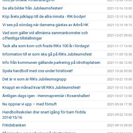
2021-12-24 10:00
Se alla bilder från Jubileumsfesten!
2021-12-16 10:00
Köp årets julklapp till de allra minsta - RIK-bodyn!
2021-12-13 16:30
Vi ses på söndag när damerna gästas av Arbrå HK
2021-12-10 18:15
Vad som gäller vid allmänna sammankomster och
2021-12-07 09:00
offentliga tillställningar
Tack alla som kom och firade RIKs 100 år i lördags!
2021-11-17 14:00
Information till er som ska gå på RIKs Jubileumsfest
2021-11-09 10:30
Info från kommunen gällande parkering på idrottsplatsen
2021-11-06 12:00
Spela handboll med oss under höstlovet!
2021-10-26 09:00
Det är vi som är RIKs Jubileumsgrupp
2021-10-21 10:00
Knappt en månad kvar till RIKs Jubileumsfest!
2021-10-15 16:00
Äntligen dags igen - Hemmapremiär i Rosershallen!
2021-10-07 12:00
Nu öppnar vi upp – med förnuft
2021-09-24 17:30
Handbollsskolan drar snart igång för barn födda
2021-09-22 10:00
2014/15/16
Fritidsbanken
2021-09-15 09:00