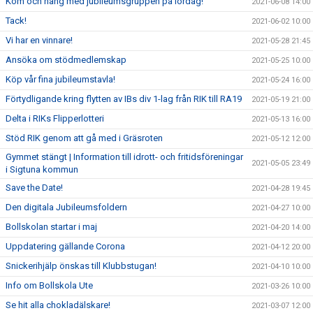
Kom och häng med jubileumsgruppen på lördag!
2021-06-08 14:00
Tack!
2021-06-02 10:00
Vi har en vinnare!
2021-05-28 21:45
Ansöka om stödmedlemskap
2021-05-25 10:00
Köp vår fina jubileumstavla!
2021-05-24 16:00
Förtydligande kring flytten av IBs div 1-lag från RIK till RA19
2021-05-19 21:00
Delta i RIKs Flipperlotteri
2021-05-13 16:00
Stöd RIK genom att gå med i Gräsroten
2021-05-12 12:00
Gymmet stängt | Information till idrott- och fritidsföreningar
2021-05-05 23:49
i Sigtuna kommun
Save the Date!
2021-04-28 19:45
Den digitala Jubileumsfoldern
2021-04-27 10:00
Bollskolan startar i maj
2021-04-20 14:00
Uppdatering gällande Corona
2021-04-12 20:00
Snickerihjälp önskas till Klubbstugan!
2021-04-10 10:00
Info om Bollskola Ute
2021-03-26 10:00
Se hit alla chokladälskare!
2021-03-07 12:00