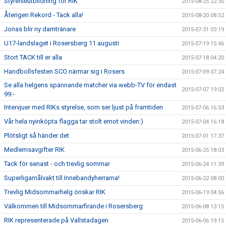
Styrelseutbildning för RIK
2015-08-25 22:30
Återigen Rekord - Tack alla!
2015-08-20 08:52
Jonas blir ny damtränare
2015-07-31 03:19
U17-landslaget i Rosersberg 11 augusti
2015-07-19 15:46
Stort TACK till er alla
2015-07-18 04:20
Handbollsfesten SCO närmar sig i Rosers
2015-07-09 07:24
Se alla helgens spännande matcher via webb-TV för endast
2015-07-07 19:02
99:-
Intervjuer med RIKs styrelse, som ser ljust på framtiden
2015-07-06 16:53
Vår hela nyinköpta flagga tar stolt emot vinden:)
2015-07-04 16:18
Plötsligt så händer det
2015-07-01 17:37
Medlemsavgifter RIK
2015-06-25 18:03
Tack för senast - och trevlig sommar
2015-06-24 11:39
Superligamålvakt till Innebandyherrarna!
2015-06-22 08:00
Trevlig Midsommarhelg önskar RIK
2015-06-19 04:56
Välkommen till Midsommarfirande i Rosersberg
2015-06-08 13:15
RIK representerade på Vallstadagen
2015-06-06 19:15