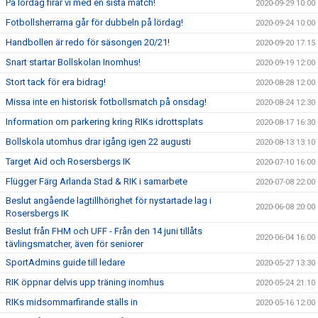
På lördag firar vi med en sista match!
2020-09-29 10:00
Fotbollsherrarna går för dubbeln på lördag!
2020-09-24 10:00
Handbollen är redo för säsongen 20/21!
2020-09-20 17:15
Snart startar Bollskolan Inomhus!
2020-09-19 12:00
Stort tack för era bidrag!
2020-08-28 12:00
Missa inte en historisk fotbollsmatch på onsdag!
2020-08-24 12:30
Information om parkering kring RIKs idrottsplats
2020-08-17 16:30
Bollskola utomhus drar igång igen 22 augusti
2020-08-13 13:10
Target Aid och Rosersbergs IK
2020-07-10 16:00
Flügger Färg Arlanda Stad & RIK i samarbete
2020-07-08 22:00
Beslut angående lagtillhörighet för nystartade lag i
2020-06-08 20:00
Rosersbergs IK
Beslut från FHM och UFF - Från den 14 juni tillåts
2020-06-04 16:00
tävlingsmatcher, även för seniorer
SportAdmins guide till ledare
2020-05-27 13:30
RIK öppnar delvis upp träning inomhus
2020-05-24 21:10
RIKs midsommarfirande ställs in
2020-05-16 12:00