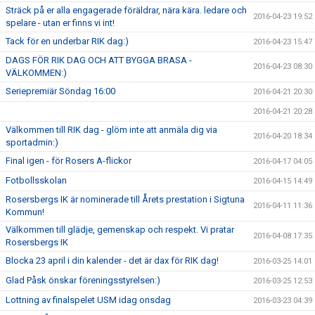
Sträck på er alla engagerade föräldrar, nära kära. ledare och
2016-04-23 19:52
spelare - utan er finns vi int!
Tack för en underbar RIK dag:)
2016-04-23 15:47
DAGS FÖR RIK DAG OCH ATT BYGGA BRASA -
2016-04-23 08:30
VÄLKOMMEN:)
Seriepremiär Söndag 16:00
2016-04-21 20:30
2016-04-21 20:28
Välkommen till RIK dag - glöm inte att anmäla dig via
2016-04-20 18:34
sportadmin:)
Final igen - för Rosers A-flickor
2016-04-17 04:05
Fotbollsskolan
2016-04-15 14:49
Rosersbergs IK är nominerade till Årets prestation i Sigtuna
2016-04-11 11:36
Kommun!
Välkommen till glädje, gemenskap och respekt. Vi pratar
2016-04-08 17:35
Rosersbergs IK
Blocka 23 april i din kalender - det är dax för RIK dag!
2016-03-25 14:01
Glad Påsk önskar föreningsstyrelsen:)
2016-03-25 12:53
Lottning av finalspelet USM idag onsdag
2016-03-23 04:39