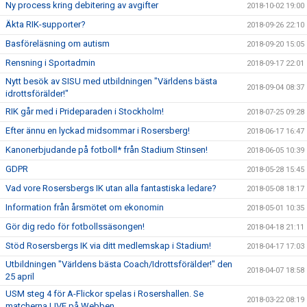
Ny process kring debitering av avgifter
2018-10-02 19:00
Äkta RIK-supporter?
2018-09-26 22:10
Basföreläsning om autism
2018-09-20 15:05
Rensning i Sportadmin
2018-09-17 22:01
Nytt besök av SISU med utbildningen "Världens bästa
2018-09-04 08:37
idrottsförälder!"
RIK går med i Prideparaden i Stockholm!
2018-07-25 09:28
Efter ännu en lyckad midsommar i Rosersberg!
2018-06-17 16:47
Kanonerbjudande på fotboll* från Stadium Stinsen!
2018-06-05 10:39
GDPR
2018-05-28 15:45
Vad vore Rosersbergs IK utan alla fantastiska ledare?
2018-05-08 18:17
Information från årsmötet om ekonomin
2018-05-01 10:35
Gör dig redo för fotbollssäsongen!
2018-04-18 21:11
Stöd Rosersbergs IK via ditt medlemskap i Stadium!
2018-04-17 17:03
Utbildningen "Världens bästa Coach/Idrottsförälder!" den
2018-04-07 18:58
25 april
USM steg 4 för A-Flickor spelas i Rosershallen. Se
2018-03-22 08:19
matcherna LIVE på Webben.