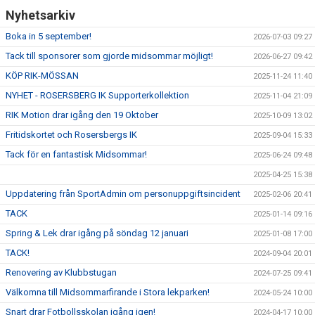
Nyhetsarkiv
Boka in 5 september!
2026-07-03 09:27
Tack till sponsorer som gjorde midsommar möjligt!
2026-06-27 09:42
KÖP RIK-MÖSSAN
2025-11-24 11:40
NYHET - ROSERSBERG IK Supporterkollektion
2025-11-04 21:09
RIK Motion drar igång den 19 Oktober
2025-10-09 13:02
Fritidskortet och Rosersbergs IK
2025-09-04 15:33
Tack för en fantastisk Midsommar!
2025-06-24 09:48
2025-04-25 15:38
Uppdatering från SportAdmin om personuppgiftsincident
2025-02-06 20:41
TACK
2025-01-14 09:16
Spring & Lek drar igång på söndag 12 januari
2025-01-08 17:00
TACK!
2024-09-04 20:01
Renovering av Klubbstugan
2024-07-25 09:41
Välkomna till Midsommarfirande i Stora lekparken!
2024-05-24 10:00
Snart drar Fotbollsskolan igång igen!
2024-04-17 10:00