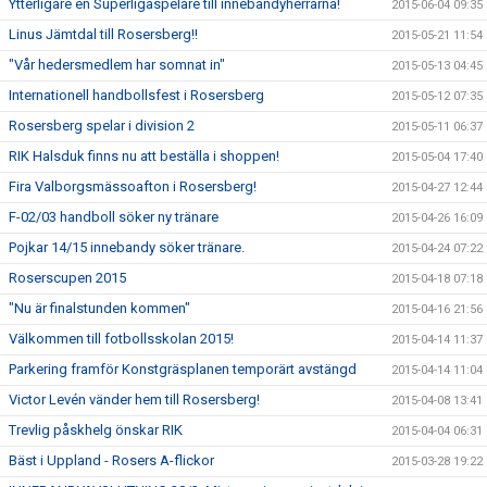
Ytterligare en Superligaspelare till innebandyherrarna!
2015-06-04 09:35
Linus Jämtdal till Rosersberg!!
2015-05-21 11:54
"Vår hedersmedlem har somnat in"
2015-05-13 04:45
Internationell handbollsfest i Rosersberg
2015-05-12 07:35
Rosersberg spelar i division 2
2015-05-11 06:37
RIK Halsduk finns nu att beställa i shoppen!
2015-05-04 17:40
Fira Valborgsmässoafton i Rosersberg!
2015-04-27 12:44
F-02/03 handboll söker ny tränare
2015-04-26 16:09
Pojkar 14/15 innebandy söker tränare.
2015-04-24 07:22
Roserscupen 2015
2015-04-18 07:18
"Nu är finalstunden kommen"
2015-04-16 21:56
Välkommen till fotbollsskolan 2015!
2015-04-14 11:37
Parkering framför Konstgräsplanen temporärt avstängd
2015-04-14 11:04
Victor Levén vänder hem till Rosersberg!
2015-04-08 13:41
Trevlig påskhelg önskar RIK
2015-04-04 06:31
Bäst i Uppland - Rosers A-flickor
2015-03-28 19:22