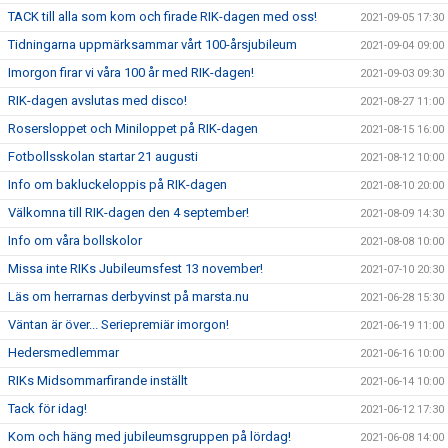
TACK till alla som kom och firade RIK-dagen med oss!
2021-09-05 17:30
Tidningarna uppmärksammar vårt 100-årsjubileum
2021-09-04 09:00
Imorgon firar vi våra 100 år med RIK-dagen!
2021-09-03 09:30
RIK-dagen avslutas med disco!
2021-08-27 11:00
Rosersloppet och Miniloppet på RIK-dagen
2021-08-15 16:00
Fotbollsskolan startar 21 augusti
2021-08-12 10:00
Info om bakluckeloppis på RIK-dagen
2021-08-10 20:00
Välkomna till RIK-dagen den 4 september!
2021-08-09 14:30
Info om våra bollskolor
2021-08-08 10:00
Missa inte RIKs Jubileumsfest 13 november!
2021-07-10 20:30
Läs om herrarnas derbyvinst på marsta.nu
2021-06-28 15:30
Väntan är över... Seriepremiär imorgon!
2021-06-19 11:00
Hedersmedlemmar
2021-06-16 10:00
RIKs Midsommarfirande inställt
2021-06-14 10:00
Tack för idag!
2021-06-12 17:30
Kom och häng med jubileumsgruppen på lördag!
2021-06-08 14:00