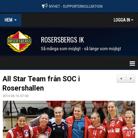
NYHET - SUPPORTERKOLLEKTION
HEM
LOGGA IN
ROSERSBERGS IK
Så många som möjligt - så länge som möjligt
STARTSIDA
All Star Team från SOC i
<
>
Rosershallen
NYHETER
2014-06-16 07:00
KALENDER
MEDLEM I RIK
FÖRENINGEN