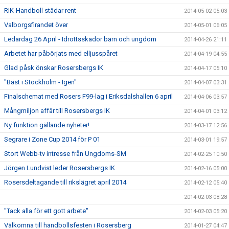
RIK-Handboll städar rent
2014-05-02 05:03
Valborgsfirandet över
2014-05-01 06:05
Ledardag 26 April - Idrottsskador barn och ungdom
2014-04-26 21:11
Arbetet har påbörjats med elljusspåret
2014-04-19 04:55
Glad påsk önskar Rosersbergs IK
2014-04-17 05:10
"Bäst i Stockholm - Igen"
2014-04-07 03:31
Finalschemat med Rosers F99-lag i Eriksdalshallen 6 april
2014-04-06 03:57
Mångmiljon affär till Rosersbergs IK
2014-04-01 03:12
Ny funktion gällande nyheter!
2014-03-17 12:56
Segrare i Zone Cup 2014 för P 01
2014-03-01 19:57
Stort Webb-tv intresse från Ungdoms-SM
2014-02-25 10:50
Jörgen Lundvist leder Rosersbergs IK
2014-02-16 05:00
Rosersdeltagande till rikslägret april 2014
2014-02-12 05:40
2014-02-03 08:28
"Tack alla för ett gott arbete"
2014-02-03 05:20
Välkomna till handbollsfesten i Rosersberg
2014-01-27 04:47