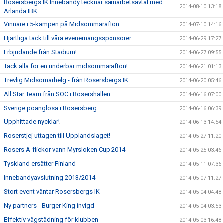
Rosersbergs IK Innebandy tecknar samarbetsavtal med
2014-08-10 13:18
Arlanda IBK.
Vinnare i 5-kampen på Midsommarafton
2014-07-10 14:16
Hjärtliga tack till våra evenemangssponsorer
2014-06-29 17:27
Erbjudande från Stadium!
2014-06-27 09:55
Tack alla för en underbar midsommarafton!
2014-06-21 01:13
Trevlig Midsomarhelg - från Rosersbergs IK
2014-06-20 05:46
All Star Team från SOC i Rosershallen
2014-06-16 07:00
Sverige poänglösa i Rosersberg
2014-06-16 06:39
Upphittade nycklar!
2014-06-13 14:54
Roserstjej uttagen till Upplandslaget!
2014-05-27 11:20
Rosers A-flickor vann Myrsloken Cup 2014
2014-05-25 03:46
Tyskland ersätter Finland
2014-05-11 07:36
Innebandyavslutning 2013/2014
2014-05-07 11:27
Stort event väntar Rosersbergs IK
2014-05-04 04:48
Ny partners - Burger King invigd
2014-05-04 03:53
Effektiv vägstädning för klubben
2014-05-03 16:48