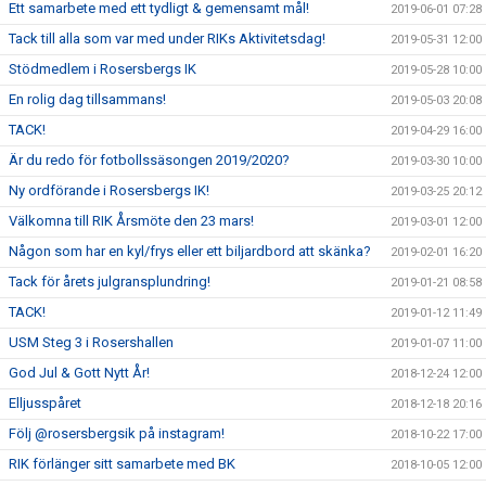
Ett samarbete med ett tydligt & gemensamt mål!
2019-06-01 07:28
Tack till alla som var med under RIKs Aktivitetsdag!
2019-05-31 12:00
Stödmedlem i Rosersbergs IK
2019-05-28 10:00
En rolig dag tillsammans!
2019-05-03 20:08
TACK!
2019-04-29 16:00
Är du redo för fotbollssäsongen 2019/2020?
2019-03-30 10:00
Ny ordförande i Rosersbergs IK!
2019-03-25 20:12
Välkomna till RIK Årsmöte den 23 mars!
2019-03-01 12:00
Någon som har en kyl/frys eller ett biljardbord att skänka?
2019-02-01 16:20
Tack för årets julgransplundring!
2019-01-21 08:58
TACK!
2019-01-12 11:49
USM Steg 3 i Rosershallen
2019-01-07 11:00
God Jul & Gott Nytt År!
2018-12-24 12:00
Elljusspåret
2018-12-18 20:16
Följ @rosersbergsik på instagram!
2018-10-22 17:00
RIK förlänger sitt samarbete med BK
2018-10-05 12:00