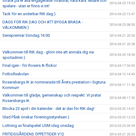
Sträck på er alla engagerade föräldrar, nära kära. ledare och
2016-04-23 19:52
spelare - utan er finns vi int!
Tack för en underbar RIK dag:)
2016-04-23 15:47
DAGS FÖR RIK DAG OCH ATT BYGGA BRASA -
2016-04-23 08:30
VÄLKOMMEN:)
Seriepremiär Söndag 16:00
2016-04-21 20:30
2016-04-21 20:28
Välkommen till RIK dag - glöm inte att anmäla dig via
2016-04-20 18:34
sportadmin:)
Final igen - för Rosers A-flickor
2016-04-17 04:05
Fotbollsskolan
2016-04-15 14:49
Rosersbergs IK är nominerade till Årets prestation i Sigtuna
2016-04-11 11:36
Kommun!
Välkommen till glädje, gemenskap och respekt. Vi pratar
2016-04-08 17:35
Rosersbergs IK
Blocka 23 april i din kalender - det är dax för RIK dag!
2016-03-25 14:01
Glad Påsk önskar föreningsstyrelsen:)
2016-03-25 12:53
Lottning av finalspelet USM idag onsdag
2016-03-23 04:39
FRITIDSGÅRDENS ÖPPETTIDER V12
2016-03-21 20:55