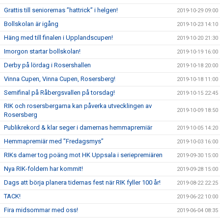
Grattis till seniorernas ”hattrick” i helgen!
2019-10-29 09:00
Bollskolan är igång
2019-10-23 14:10
Häng med till finalen i Upplandscupen!
2019-10-20 21:30
Imorgon startar bollskolan!
2019-10-19 16:00
Derby på lördag i Rosershallen
2019-10-18 20:00
Vinna Cupen, Vinna Cupen, Rosersberg!
2019-10-18 11:00
Semifinal på Råbergsvallen på torsdag!
2019-10-15 22:45
RIK och rosersbergarna kan påverka utvecklingen av
2019-10-09 18:50
Rosersberg
Publikrekord & klar seger i damernas hemmapremiär
2019-10-05 14:20
Hemmapremiär med ”Fredagsmys”
2019-10-03 16:00
RIKs damer tog poäng mot HK Uppsala i seriepremiären
2019-09-30 15:00
Nya RIK-foldern har kommit!
2019-09-28 15:00
Dags att börja planera tidernas fest när RIK fyller 100 år!
2019-08-22 22:25
TACK!
2019-06-22 10:00
Fira midsommar med oss!
2019-06-04 08:35