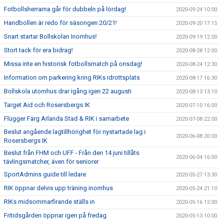
Fotbollsherrarna går för dubbeln på lördag!
2020-09-24 10:00
Handbollen är redo för säsongen 20/21!
2020-09-20 17:15
Snart startar Bollskolan Inomhus!
2020-09-19 12:00
Stort tack för era bidrag!
2020-08-28 12:00
Missa inte en historisk fotbollsmatch på onsdag!
2020-08-24 12:30
Information om parkering kring RIKs idrottsplats
2020-08-17 16:30
Bollskola utomhus drar igång igen 22 augusti
2020-08-13 13:10
Target Aid och Rosersbergs IK
2020-07-10 16:00
Flügger Färg Arlanda Stad & RIK i samarbete
2020-07-08 22:00
Beslut angående lagtillhörighet för nystartade lag i
2020-06-08 20:00
Rosersbergs IK
Beslut från FHM och UFF - Från den 14 juni tillåts
2020-06-04 16:00
tävlingsmatcher, även för seniorer
SportAdmins guide till ledare
2020-05-27 13:30
RIK öppnar delvis upp träning inomhus
2020-05-24 21:10
RIKs midsommarfirande ställs in
2020-05-16 12:00
Fritidsgården öppnar igen på fredag
2020-05-13 10:00