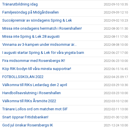
Tränarutbildning idag
2022-09-10 10:35
Familjesöndag på Midgårdsvallen
2022-09-09 12:10
Succépremiär av söndagens Spring & Lek
2022-09-02 10:23
Missa inte onsdagens herrmatch i Rosershallen!
2022-08-30 11:30
Missa inte Spring & Lek 28 augusti
2022-08-11 17:00
Vinnarna av 3-kampen under midsommar är...
2022-08-08 10:00
I augusti startar Spring & Lek för våra yngsta barn
2022-06-27 17:00
Fira midsommar med Rosersbergs IK!
2022-06-23 10:00
Köp RIK-bodyn till våra minsta supportrar!
2022-06-15 16:45
FOTBOLLSSKOLAN 2022
2022-04-25 09:17
Välkomna till RIKs Ledardag den 2 april
2022-03-29 10:30
Handbollsavslutning i Rosershallen
2022-03-23 10:00
Välkomna till RIKs Årsmöte 2022
2022-03-10 12:00
Tränare Lollos ord om matchen mot SIF
2022-02-11 13:00
Snart öppnar Fritidsbanken!
2022-01-30 12:00
God jul önskar Rosersbergs IK
2021-12-24 10:00