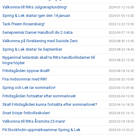
Välkomna till RIKs Julgransplundring!
2024-01-12 16:00
Spring & Lek startar igen den 14 januari
2024-01-05 15:00
Tack Preem Rosersberg!
2023-12-22 19:30
Seriepremiär Damer Handboll div 2 östra
2023-09-27 19:30
Välkomna på föreläsning med Suicide Zero
2023-08-30 15:40
Spring & Lek startar 3e September
2023-08-23 18:40
Nygammal ledarstab skall ta RIKs handbollsdamer till
2023-08-22 12:30
högre höjder
Fritidsgården öppnar ikväll!
2023-08-18 16:30
Fira midsommar med RIK!
2023-06-20 10:00
Spring och Lek tar sommarlov!
2023-06-10 09:36
Fritidsgården fortsätter efter sommarlovet
2023-05-04 15:50
Skall Fritidsgården kunna fortsätta efter sommarlovet?
2023-04-16 18:30
Snart börjar fotbollsskolan!
2023-04-05 16:15
Välkomna till RIKs Årsmöte 25 mars!
2023-03-18 18:00
P4 Stockholm uppmärksammar Spring & Lek
2023-03-12 09:21