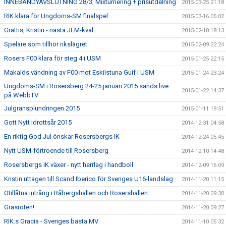
INNEBANDYAVSLUTNING 28/3, Mixturnering + prisutdelning
2015-03-25 21:18
RIK klara för Ungdoms-SM finalspel
2015-03-16 05:02
Grattis, Kristin - nästa JEM-kval
2015-02-18 18:13
Spelare som tillhör rikslägret
2015-02-09 22:24
Rosers F00 klara för steg 4 i USM
2015-01-25 22:15
Makalös vändning av F00 mot Eskilstuna Guif i USM
2015-01-24 23:24
Ungdoms-SM i Rosersberg 24-25 januari 2015 sänds live
2015-01-22 14:37
på WebbTV
Julgransplundringen 2015
2015-01-11 19:51
Gott Nytt Idrottsår 2015
2014-12-31 04:58
En riktig God Jul önskar Rosersbergs IK
2014-12-24 05:45
Nytt USM-förtroende till Rosersberg
2014-12-10 14:48
Rosersbergs IK växer - nytt herrlag i handboll
2014-12-09 16:09
Kristin uttagen till Scand Iberico för Sveriges U16-landslag
2014-11-20 11:15
Otillåtna intrång i Råbergshallen och Rosershallen.
2014-11-20 09:30
Gräsroten!
2014-11-20 09:27
RIK:s Gracia - Sveriges bästa MV
2014-11-10 05:32