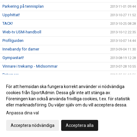
Parkering på tennisplan
2013-11-01 09:44
Upphittat!
2013-10-27 11:52
TACK!
2013-10-25 08:28
Web-tv USM-handboll
2013-10-12 22:35
Profilguiden
2013-10-07 14:44
Innebandy för damer
2013-09-04 11:30
Gympastart!
2013-08-19 12:28
Vinnare i trekamp - Midsommar
2013-07-28 10:55
Patamera
2013-05-06 13:56
Ingen gympa torsdag 6/6
2013-05-06 13:55
För att hemsidan ska fungera korrekt använder vi nödvändiga
Valborg 2013
cookies från SportAdmin. Dessa går inte att stänga av.
2013-04-30 08:46
Föreningen kan också använda frivilliga cookies, t.ex. för statistik
Nya medlemsavgifter inom RIK
2013-04-24 09:57
eller marknadsföring. Du väljer själv om du vill acceptera dessa.
Anpassa dina val
Acceptera nödvändiga
Acceptera alla
Cookie-inställningar
Gå till Webbversion