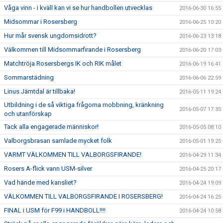
Våga vinn - i kväll kan vi se hur handbollen utvecklas
2016-06-30 16:55
Midsommar i Rosersberg
2016-06-25 10:20
Hur mår svensk ungdomsidrott?
2016-06-23 13:18
Välkommen till Midsommarfirande i Rosersberg
2016-06-20 17:03
Matchtröja Rosersbergs IK och RIK målet
2016-06-19 16:41
Sommarstädning
2016-06-06 22:59
Linus Jämtdal är tillbaka!
2016-05-11 19:24
Utbildning i de så viktiga frågorna mobbning, kränkning
2016-05-07 17:35
och utanförskap
Tack alla engagerade människor!
2016-05-05 08:10
Valborgsbrasan samlade mycket folk
2016-05-01 19:25
VARMT VÄLKOMMEN TILL VALBORGSFIRANDE!
2016-04-29 11:34
Rosers A-flick vann USM-silver
2016-04-25 20:17
Vad hände med kansliet?
2016-04-24 19:09
VÄLKOMMEN TILL VALBORGSFIRANDE I ROSERSBERG!
2016-04-24 16:25
FINAL i USM för F99 i HANDBOLL!!!!
2016-04-24 10:58