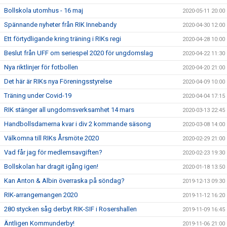
Bollskola utomhus - 16 maj
2020-05-11 20:00
Spännande nyheter från RIK Innebandy
2020-04-30 12:00
Ett förtydligande kring träning i RIKs regi
2020-04-28 10:00
Beslut från UFF om seriespel 2020 för ungdomslag
2020-04-22 11:30
Nya riktlinjer för fotbollen
2020-04-20 21:00
Det här är RIKs nya Föreningsstyrelse
2020-04-09 10:00
Träning under Covid-19
2020-04-04 17:15
RIK stänger all ungdomsverksamhet 14 mars
2020-03-13 22:45
Handbollsdamerna kvar i div 2 kommande säsong
2020-03-08 14:00
Välkomna till RIKs Årsmöte 2020
2020-02-29 21:00
Vad får jag för medlemsavgiften?
2020-02-23 19:30
Bollskolan har dragit igång igen!
2020-01-18 13:50
Kan Anton & Albin överraska på söndag?
2019-12-13 09:30
RIK-arrangemangen 2020
2019-11-12 16:20
280 stycken såg derbyt RIK-SIF i Rosershallen
2019-11-09 16:45
Äntligen Kommunderby!
2019-11-06 21:00