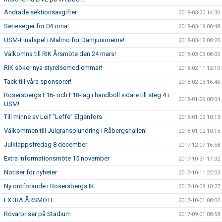
Ändrade sektionsavgifter
2018-03-20 14:30
Serieseger för 04:orna!
2018-03-19 08:48
USM-Finalspel i Malmö för Damjuniorerna!
2018-03-12 08:25
Välkomna till RIK Årsmöte den 24 mars!
2018-03-03 08:00
RIK söker nya styrelsemedlemmar!
2018-02-11 12:10
Tack till våra sponsorer!
2018-02-03 16:46
Rosersbergs F16- och F18-lag i handboll vidare till steg 4 i
2018-01-29 08:04
USM!
Till minne av Leif ”Leffe” Elgenfors
2018-01-09 10:13
Välkommen till Julgransplundring i Råbergshallen!
2018-01-02 10:15
Julklappsfredag 8 december
2017-12-07 16:58
Extra informationsmöte 15 november
2017-10-31 17:32
Notiser för nyheter
2017-10-11 22:03
Ny ordförande i Rosersbergs IK
2017-10-08 18:27
EXTRA ÅRSMÖTE
2017-10-01 08:02
Rövarpriser på Stadium
2017-09-01 08:58