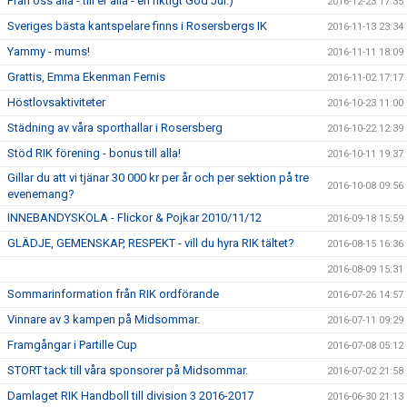
Från oss alla - till er alla - en riktigt God Jul:)
2016-12-23 17:35
Sveriges bästa kantspelare finns i Rosersbergs IK
2016-11-13 23:34
Yammy - mums!
2016-11-11 18:09
Grattis, Emma Ekenman Fernis
2016-11-02 17:17
Höstlovsaktiviteter
2016-10-23 11:00
Städning av våra sporthallar i Rosersberg
2016-10-22 12:39
Stöd RIK förening - bonus till alla!
2016-10-11 19:37
Gillar du att vi tjänar 30 000 kr per år och per sektion på tre
2016-10-08 09:56
evenemang?
INNEBANDYSKOLA - Flickor & Pojkar 2010/11/12
2016-09-18 15:59
GLÄDJE, GEMENSKAP, RESPEKT - vill du hyra RIK tältet?
2016-08-15 16:36
2016-08-09 15:31
Sommarinformation från RIK ordförande
2016-07-26 14:57
Vinnare av 3 kampen på Midsommar.
2016-07-11 09:29
Framgångar i Partille Cup
2016-07-08 05:12
STORT tack till våra sponsorer på Midsommar.
2016-07-02 21:58
Damlaget RIK Handboll till division 3 2016-2017
2016-06-30 21:13