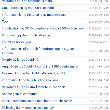
Välkomna till RIKs årsmöte 24 mars
2021-03-03 21:00
Gratis föreläsning med Carolina Klüft
2021-02-17 12:00
Information kring fakturering av medlemskap
2021-01-29 18:00
Tack!
2021-01-29 10:00
Inomhusträning OK för ungdomar födda 2005 och senare
2021-01-24 16:30
Vi öppnar upp för utomhusträning
2021-01-19 10:00
Inbrott i Klubbstugan
2021-01-06 21:15
Information till idrott- och fritidsföreningar i Sigtuna
2020-12-20 17:00
kommun
Ny info gällande Covid-19
2020-12-15 18:30
Ang pågående Covid-19 spridning & RIK’s verksamhet
2020-11-19 10:00
Nya restriktioner från FHM gällande Covid-19
2020-11-02 12:30
Information kring tags till idrottshallarna
2020-10-28 10:00
Välkomna till RIKs Extra Årsmöte 19 oktober!
2020-10-05 12:00
Seriesegern är ett faktum
2020-10-03 16:30
Publikrestriktioner under matcher i idrottshallarna!
2020-10-02 10:00
På lördag firar vi med en sista match!
2020-09-29 10:00