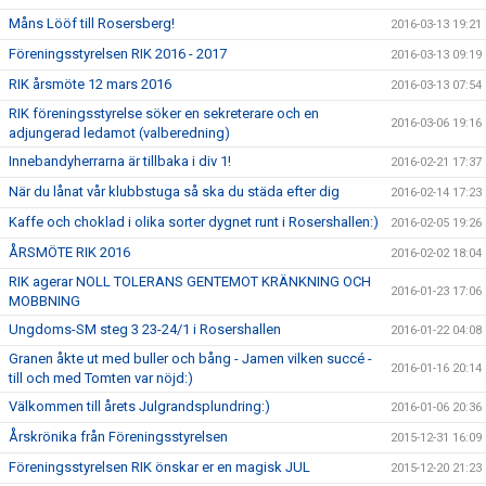
Måns Lööf till Rosersberg!
2016-03-13 19:21
Föreningsstyrelsen RIK 2016 - 2017
2016-03-13 09:19
RIK årsmöte 12 mars 2016
2016-03-13 07:54
RIK föreningsstyrelse söker en sekreterare och en
2016-03-06 19:16
adjungerad ledamot (valberedning)
Innebandyherrarna är tillbaka i div 1!
2016-02-21 17:37
När du lånat vår klubbstuga så ska du städa efter dig
2016-02-14 17:23
Kaffe och choklad i olika sorter dygnet runt i Rosershallen:)
2016-02-05 19:26
ÅRSMÖTE RIK 2016
2016-02-02 18:04
RIK agerar NOLL TOLERANS GENTEMOT KRÄNKNING OCH
2016-01-23 17:06
MOBBNING
Ungdoms-SM steg 3 23-24/1 i Rosershallen
2016-01-22 04:08
Granen åkte ut med buller och bång - Jamen vilken succé -
2016-01-16 20:14
till och med Tomten var nöjd:)
Välkommen till årets Julgrandsplundring:)
2016-01-06 20:36
Årskrönika från Föreningsstyrelsen
2015-12-31 16:09
Föreningsstyrelsen RIK önskar er en magisk JUL
2015-12-20 21:23