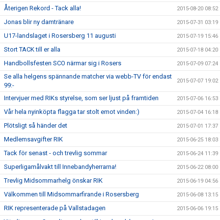
Återigen Rekord - Tack alla!
2015-08-20 08:52
Jonas blir ny damtränare
2015-07-31 03:19
U17-landslaget i Rosersberg 11 augusti
2015-07-19 15:46
Stort TACK till er alla
2015-07-18 04:20
Handbollsfesten SCO närmar sig i Rosers
2015-07-09 07:24
Se alla helgens spännande matcher via webb-TV för endast
2015-07-07 19:02
99:-
Intervjuer med RIKs styrelse, som ser ljust på framtiden
2015-07-06 16:53
Vår hela nyinköpta flagga tar stolt emot vinden:)
2015-07-04 16:18
Plötsligt så händer det
2015-07-01 17:37
Medlemsavgifter RIK
2015-06-25 18:03
Tack för senast - och trevlig sommar
2015-06-24 11:39
Superligamålvakt till Innebandyherrarna!
2015-06-22 08:00
Trevlig Midsommarhelg önskar RIK
2015-06-19 04:56
Välkommen till Midsommarfirande i Rosersberg
2015-06-08 13:15
RIK representerade på Vallstadagen
2015-06-06 19:15