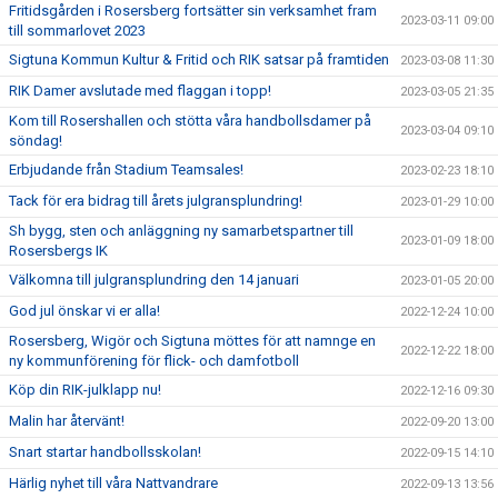
Fritidsgården i Rosersberg fortsätter sin verksamhet fram
2023-03-11 09:00
till sommarlovet 2023
Sigtuna Kommun Kultur & Fritid och RIK satsar på framtiden
2023-03-08 11:30
RIK Damer avslutade med flaggan i topp!
2023-03-05 21:35
Kom till Rosershallen och stötta våra handbollsdamer på
2023-03-04 09:10
söndag!
Erbjudande från Stadium Teamsales!
2023-02-23 18:10
Tack för era bidrag till årets julgransplundring!
2023-01-29 10:00
Sh bygg, sten och anläggning ny samarbetspartner till
2023-01-09 18:00
Rosersbergs IK
Välkomna till julgransplundring den 14 januari
2023-01-05 20:00
God jul önskar vi er alla!
2022-12-24 10:00
Rosersberg, Wigör och Sigtuna möttes för att namnge en
2022-12-22 18:00
ny kommunförening för flick- och damfotboll
Köp din RIK-julklapp nu!
2022-12-16 09:30
Malin har återvänt!
2022-09-20 13:00
Snart startar handbollsskolan!
2022-09-15 14:10
Härlig nyhet till våra Nattvandrare
2022-09-13 13:56