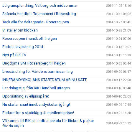
Julgransplundring, Valborg och midsommar
2014-11-05 15:16
Skånela Handboll Tournament i Rosersberg
2014-10-31 06:02
Tack alla för deltagande - Roserscupen
2014-10-27 05:41
Vi ställer om klockan
2014-10-25 21:09
Roserscupen i handboll i helgen
2014-10-24 07:20
Fotbollsavslutning 2014
2014-10-13 10:07
Nytt på RIK TV
2014-10-11 16:13
Ungdoms SM i Rosersberg till helgen
2014-10-03 05:44
Livesändning för Världens barn insamling
2014-09-29 06:47
INNEBANDYSKOLANS STARTDATUM ÄR NU SATT!
2014-09-17 22:08
Landslagstjej från RIK Handboll uttagen
2014-09-16 00:40
Upprustning av elljusspåret
2014-09-10 22:05
Nu startar snart innebandyskolan igång!
2014-09-09 17:45
Fotkomforts skoinlägg till medlemspriser!
2014-09-01 14:38
Välkomna till RIK:s handbollsskola för flickor & pojkar
2014-08-29 15:12
födda 08/10