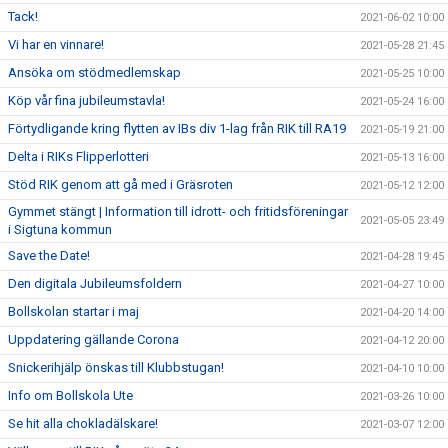
Tack!
2021-06-02 10:00
Vi har en vinnare!
2021-05-28 21:45
Ansöka om stödmedlemskap
2021-05-25 10:00
Köp vår fina jubileumstavla!
2021-05-24 16:00
Förtydligande kring flytten av IBs div 1-lag från RIK till RA19
2021-05-19 21:00
Delta i RIKs Flipperlotteri
2021-05-13 16:00
Stöd RIK genom att gå med i Gräsroten
2021-05-12 12:00
Gymmet stängt | Information till idrott- och fritidsföreningar
2021-05-05 23:49
i Sigtuna kommun
Save the Date!
2021-04-28 19:45
Den digitala Jubileumsfoldern
2021-04-27 10:00
Bollskolan startar i maj
2021-04-20 14:00
Uppdatering gällande Corona
2021-04-12 20:00
Snickerihjälp önskas till Klubbstugan!
2021-04-10 10:00
Info om Bollskola Ute
2021-03-26 10:00
Se hit alla chokladälskare!
2021-03-07 12:00