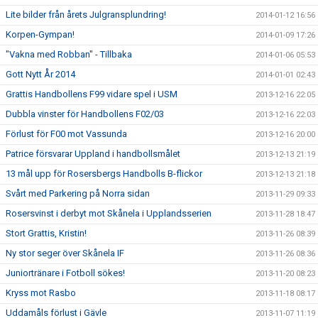
Lite bilder från årets Julgransplundring!
2014-01-12 16:56
Korpen-Gympan!
2014-01-09 17:26
"Vakna med Robban" - Tillbaka
2014-01-06 05:53
Gott Nytt År 2014
2014-01-01 02:43
Grattis Handbollens F99 vidare spel i USM
2013-12-16 22:05
Dubbla vinster för Handbollens F02/03
2013-12-16 22:03
Förlust för F00 mot Vassunda
2013-12-16 20:00
Patrice försvarar Uppland i handbollsmålet
2013-12-13 21:19
13 mål upp för Rosersbergs Handbolls B-flickor
2013-12-13 21:18
Svårt med Parkering på Norra sidan
2013-11-29 09:33
Rosersvinst i derbyt mot Skånela i Upplandsserien
2013-11-28 18:47
Stort Grattis, Kristin!
2013-11-26 08:39
Ny stor seger över Skånela IF
2013-11-26 08:36
Juniortränare i Fotboll sökes!
2013-11-20 08:23
Kryss mot Rasbo
2013-11-18 08:17
Uddamåls förlust i Gävle
2013-11-07 11:19