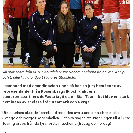
PROFILGUIDE
HITTA HIT!
INFORMATION TILL LEDARE
BILDARKIV
All Star Team från SOC. Prisutdelare var Rosers-spelarna Kajsa W-E, Anny L
och Emilia H. Foto: Sport Pictures Stockholm
I samband med Scandinavian Open så har en jury bestående av
representanter från Rosersbergs IK och klubbens
samarbetspartners deFacto tagit ett All Star Team. Det blev en stark
dominans av spelare från Danmark och Norge.
Utmärkelsen skedde i samband med den avslutande matchen mellan
Sverige och Norge i Rosershallen. Det ska sägas att uttagningen till All Star
Team gjordes från de fyra första matcherna (fredag och lördag).