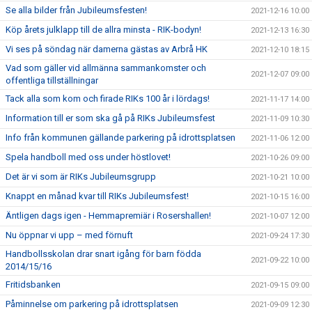
Se alla bilder från Jubileumsfesten!
2021-12-16 10:00
Köp årets julklapp till de allra minsta - RIK-bodyn!
2021-12-13 16:30
Vi ses på söndag när damerna gästas av Arbrå HK
2021-12-10 18:15
Vad som gäller vid allmänna sammankomster och
2021-12-07 09:00
offentliga tillställningar
Tack alla som kom och firade RIKs 100 år i lördags!
2021-11-17 14:00
Information till er som ska gå på RIKs Jubileumsfest
2021-11-09 10:30
Info från kommunen gällande parkering på idrottsplatsen
2021-11-06 12:00
Spela handboll med oss under höstlovet!
2021-10-26 09:00
Det är vi som är RIKs Jubileumsgrupp
2021-10-21 10:00
Knappt en månad kvar till RIKs Jubileumsfest!
2021-10-15 16:00
Äntligen dags igen - Hemmapremiär i Rosershallen!
2021-10-07 12:00
Nu öppnar vi upp – med förnuft
2021-09-24 17:30
Handbollsskolan drar snart igång för barn födda
2021-09-22 10:00
2014/15/16
Fritidsbanken
2021-09-15 09:00
Påminnelse om parkering på idrottsplatsen
2021-09-09 12:30