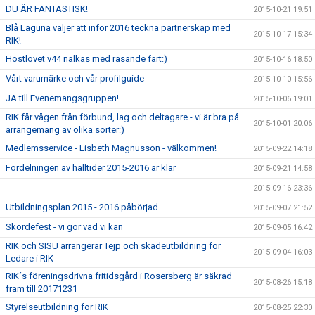
DU ÄR FANTASTISK!
2015-10-21 19:51
Blå Laguna väljer att inför 2016 teckna partnerskap med
2015-10-17 15:34
RIK!
Höstlovet v44 nalkas med rasande fart:)
2015-10-16 18:50
Vårt varumärke och vår profilguide
2015-10-10 15:56
JA till Evenemangsgruppen!
2015-10-06 19:01
RIK får vågen från förbund, lag och deltagare - vi är bra på
2015-10-01 20:06
arrangemang av olika sorter:)
Medlemsservice - Lisbeth Magnusson - välkommen!
2015-09-22 14:18
Fördelningen av halltider 2015-2016 är klar
2015-09-21 14:58
2015-09-16 23:36
Utbildningsplan 2015 - 2016 påbörjad
2015-09-07 21:52
Skördefest - vi gör vad vi kan
2015-09-05 16:42
RIK och SISU arrangerar Tejp och skadeutbildning för
2015-09-04 16:03
Ledare i RIK
RIK´s föreningsdrivna fritidsgård i Rosersberg är säkrad
2015-08-26 15:18
fram till 20171231
Styrelseutbildning för RIK
2015-08-25 22:30