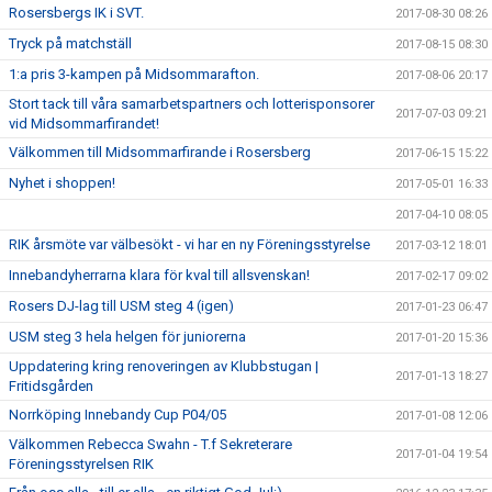
Rosersbergs IK i SVT.
2017-08-30 08:26
Tryck på matchställ
2017-08-15 08:30
1:a pris 3-kampen på Midsommarafton.
2017-08-06 20:17
Stort tack till våra samarbetspartners och lotterisponsorer
2017-07-03 09:21
vid Midsommarfirandet!
Välkommen till Midsommarfirande i Rosersberg
2017-06-15 15:22
Nyhet i shoppen!
2017-05-01 16:33
2017-04-10 08:05
RIK årsmöte var välbesökt - vi har en ny Föreningsstyrelse
2017-03-12 18:01
Innebandyherrarna klara för kval till allsvenskan!
2017-02-17 09:02
Rosers DJ-lag till USM steg 4 (igen)
2017-01-23 06:47
USM steg 3 hela helgen för juniorerna
2017-01-20 15:36
Uppdatering kring renoveringen av Klubbstugan |
2017-01-13 18:27
Fritidsgården
Norrköping Innebandy Cup P04/05
2017-01-08 12:06
Välkommen Rebecca Swahn - T.f Sekreterare
2017-01-04 19:54
Föreningsstyrelsen RIK