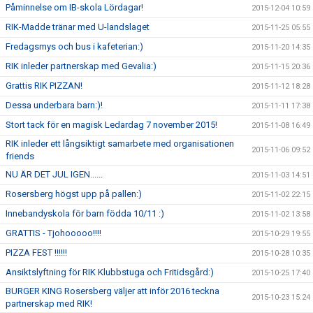
Påminnelse om IB-skola Lördagar!
2015-12-04 10:59
RIK-Madde tränar med U-landslaget
2015-11-25 05:55
Fredagsmys och bus i kafeterian:)
2015-11-20 14:35
RIK inleder partnerskap med Gevalia:)
2015-11-15 20:36
Grattis RIK PIZZAN!
2015-11-12 18:28
Dessa underbara barn:)!
2015-11-11 17:38
Stort tack för en magisk Ledardag 7 november 2015!
2015-11-08 16:49
RIK inleder ett långsiktigt samarbete med organisationen
2015-11-06 09:52
friends
NU ÄR DET JUL IGEN......
2015-11-03 14:51
Rosersberg högst upp på pallen:)
2015-11-02 22:15
Innebandyskola för barn födda 10/11 :)
2015-11-02 13:58
GRATTIS - Tjohooooo!!!!
2015-10-29 19:55
PIZZA FEST !!!!!!
2015-10-28 10:35
Ansiktslyftning för RIK Klubbstuga och Fritidsgård:)
2015-10-25 17:40
BURGER KING Rosersberg väljer att inför 2016 teckna
2015-10-23 15:24
partnerskap med RIK!