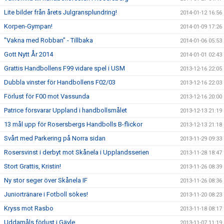
Lite bilder från årets Julgransplundring!
2014-01-12 16:56
Korpen-Gympan!
2014-01-09 17:26
"Vakna med Robban" - Tillbaka
2014-01-06 05:53
Gott Nytt År 2014
2014-01-01 02:43
Grattis Handbollens F99 vidare spel i USM
2013-12-16 22:05
Dubbla vinster för Handbollens F02/03
2013-12-16 22:03
Förlust för F00 mot Vassunda
2013-12-16 20:00
Patrice försvarar Uppland i handbollsmålet
2013-12-13 21:19
13 mål upp för Rosersbergs Handbolls B-flickor
2013-12-13 21:18
Svårt med Parkering på Norra sidan
2013-11-29 09:33
Rosersvinst i derbyt mot Skånela i Upplandsserien
2013-11-28 18:47
Stort Grattis, Kristin!
2013-11-26 08:39
Ny stor seger över Skånela IF
2013-11-26 08:36
Juniortränare i Fotboll sökes!
2013-11-20 08:23
Kryss mot Rasbo
2013-11-18 08:17
Uddamåls förlust i Gävle
2013-11-07 11:19