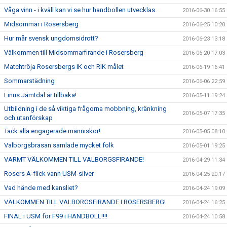
Våga vinn - i kväll kan vi se hur handbollen utvecklas
2016-06-30 16:55
Midsommar i Rosersberg
2016-06-25 10:20
Hur mår svensk ungdomsidrott?
2016-06-23 13:18
Välkommen till Midsommarfirande i Rosersberg
2016-06-20 17:03
Matchtröja Rosersbergs IK och RIK målet
2016-06-19 16:41
Sommarstädning
2016-06-06 22:59
Linus Jämtdal är tillbaka!
2016-05-11 19:24
Utbildning i de så viktiga frågorna mobbning, kränkning
2016-05-07 17:35
och utanförskap
Tack alla engagerade människor!
2016-05-05 08:10
Valborgsbrasan samlade mycket folk
2016-05-01 19:25
VARMT VÄLKOMMEN TILL VALBORGSFIRANDE!
2016-04-29 11:34
Rosers A-flick vann USM-silver
2016-04-25 20:17
Vad hände med kansliet?
2016-04-24 19:09
VÄLKOMMEN TILL VALBORGSFIRANDE I ROSERSBERG!
2016-04-24 16:25
FINAL i USM för F99 i HANDBOLL!!!!
2016-04-24 10:58