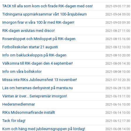
TACK till alla som kom och firade RIK-dagen med oss!
2021-09-05 17:30
Tidningarna uppmärksammar vårt 100-årsjubileum
2021-09-04 09:00
Imorgon firar vi våra 100 år med RIK-dagen!
2021-09-03 09:30
RIK-dagen avslutas med disco!
2021-08-27 11:00
Rosersloppet och Miniloppet på RIK-dagen
2021-08-15 16:00
Fotbollsskolan startar 21 augusti
2021-08-12 10:00
Info om bakluckeloppis på RIK-dagen
2021-08-10 20:00
Välkomna till RIK-dagen den 4 september!
2021-08-09 14:30
Info om våra bollskolor
2021-08-08 10:00
Missa inte RIKs Jubileumsfest 13 november!
2021-07-10 20:30
Läs om herrarnas derbyvinst på marsta.nu
2021-06-28 15:30
Väntan är över... Seriepremiär imorgon!
2021-06-19 11:00
Hedersmedlemmar
2021-06-16 10:00
RIKs Midsommarfirande inställt
2021-06-14 10:00
Tack för idag!
2021-06-12 17:30
Kom och häng med jubileumsgruppen på lördag!
2021-06-08 14:00