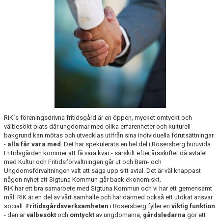
PROFILGUIDE
HITTA HIT!
INFORMATION TILL LEDARE
BILDARKIV
RIK´s föreningsdrivna fritidsgård är en öppen, mycket omtyckt och
välbesökt plats där ungdomar med olika erfarenheter och kulturell
bakgrund kan mötas och utvecklas utifrån sina individuella förutsättningar
-
alla får vara med
. Det har spekulerats en hel del i Rosersberg huruvida
Fritidsgården kommer att få vara kvar - särskilt efter årsskiftet då avtalet
med Kultur och Fritidsförvaltningen går ut och Barn- och
Ungdomsförvaltningen valt att säga upp sitt avtal. Det är väl knappast
någon nyhet att Sigtuna Kommun går back ekonomiskt.
RIK har ett bra samarbete med Sigtuna Kommun och vi har ett gemensamt
mål. RIK är en del av vårt samhälle och har därmed också ett utökat ansvar
socialt.
Fritidsgårdsverksamheten
i Rosersberg fyller en
viktig funktion
- den är
välbesökt
och
omtyckt
av ungdomarna,
gårdsledarna
gör ett