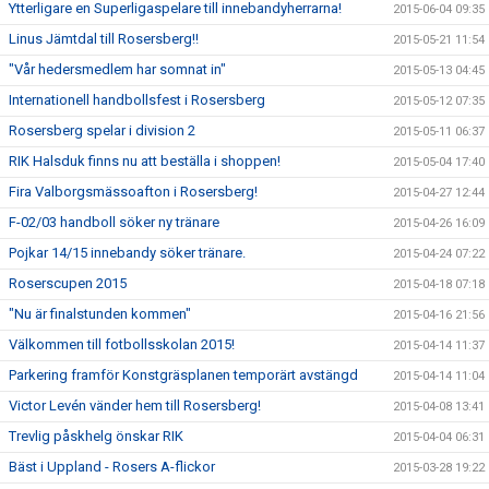
Ytterligare en Superligaspelare till innebandyherrarna!
2015-06-04 09:35
Linus Jämtdal till Rosersberg!!
2015-05-21 11:54
"Vår hedersmedlem har somnat in"
2015-05-13 04:45
Internationell handbollsfest i Rosersberg
2015-05-12 07:35
Rosersberg spelar i division 2
2015-05-11 06:37
RIK Halsduk finns nu att beställa i shoppen!
2015-05-04 17:40
Fira Valborgsmässoafton i Rosersberg!
2015-04-27 12:44
F-02/03 handboll söker ny tränare
2015-04-26 16:09
Pojkar 14/15 innebandy söker tränare.
2015-04-24 07:22
Roserscupen 2015
2015-04-18 07:18
"Nu är finalstunden kommen"
2015-04-16 21:56
Välkommen till fotbollsskolan 2015!
2015-04-14 11:37
Parkering framför Konstgräsplanen temporärt avstängd
2015-04-14 11:04
Victor Levén vänder hem till Rosersberg!
2015-04-08 13:41
Trevlig påskhelg önskar RIK
2015-04-04 06:31
Bäst i Uppland - Rosers A-flickor
2015-03-28 19:22