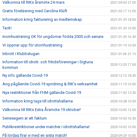
Välkomna till RIKs årsmöte 24 mars
2021-03-03 21:00
Gratis föreläsning med Carolina Klüft
2021-02-17 12:00
Information kring fakturering av medlemskap
2021-01-29 18:00
Tack!
2021-01-29 10:00
Inomhusträning OK för ungdomar födda 2005 och senare
2021-01-24 16:30
Vi öppnar upp för utomhusträning
2021-01-19 10:00
Inbrott i Klubbstugan
2021-01-06 21:15
Information till idrott- och fritidsföreningar i Sigtuna
2020-12-20 17:00
kommun
Ny info gällande Covid-19
2020-12-15 18:30
Ang pågående Covid-19 spridning & RIK’s verksamhet
2020-11-19 10:00
Nya restriktioner från FHM gällande Covid-19
2020-11-02 12:30
Information kring tags till idrottshallarna
2020-10-28 10:00
Välkomna till RIKs Extra Årsmöte 19 oktober!
2020-10-05 12:00
Seriesegern är ett faktum
2020-10-03 16:30
Publikrestriktioner under matcher i idrottshallarna!
2020-10-02 10:00
På lördag firar vi med en sista match!
2020-09-29 10:00