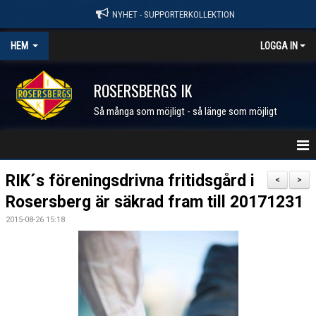
NYHET - SUPPORTERKOLLEKTION
HEM
LOGGA IN
ROSERSBERGS IK
Så många som möjligt - så länge som möjligt
STARTSIDA
RIK´s föreningsdrivna fritidsgård i
<
>
Rosersberg är säkrad fram till 20171231
NYHETER
2015-08-26 15:18
KALENDER
MEDLEM I RIK
FÖRENINGEN