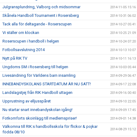
Julgransplundring, Valborg och midsommar
2014-11-05 15:16
Skånela Handboll Tournament i Rosersberg
2014-10-31 06:02
Tack alla för deltagande - Roserscupen
2014-10-27 05:41
Vi ställer om klockan
2014-10-25 21:09
Roserscupen i handboll i helgen
2014-10-24 07:20
Fotbollsavslutning 2014
2014-10-13 10:07
Nytt på RIK TV
2014-10-11 16:13
Ungdoms SM i Rosersberg till helgen
2014-10-03 05:44
Livesändning för Världens barn insamling
2014-09-29 06:47
INNEBANDYSKOLANS STARTDATUM ÄR NU SATT!
2014-09-17 22:08
Landslagstjej från RIK Handboll uttagen
2014-09-16 00:40
Upprustning av elljusspåret
2014-09-10 22:05
Nu startar snart innebandyskolan igång!
2014-09-09 17:45
Fotkomforts skoinlägg till medlemspriser!
2014-09-01 14:38
Välkomna till RIK:s handbollsskola för flickor & pojkar
2014-08-29 15:12
födda 08/10