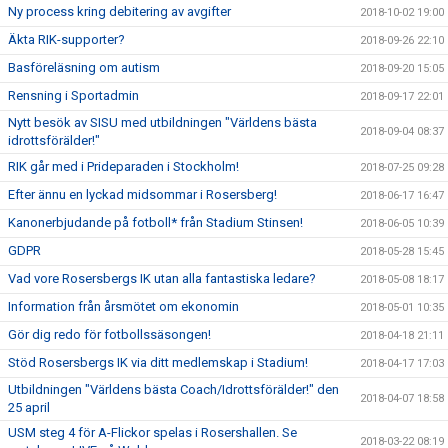
Ny process kring debitering av avgifter
2018-10-02 19:00
Äkta RIK-supporter?
2018-09-26 22:10
Basföreläsning om autism
2018-09-20 15:05
Rensning i Sportadmin
2018-09-17 22:01
Nytt besök av SISU med utbildningen "Världens bästa
2018-09-04 08:37
idrottsförälder!"
RIK går med i Prideparaden i Stockholm!
2018-07-25 09:28
Efter ännu en lyckad midsommar i Rosersberg!
2018-06-17 16:47
Kanonerbjudande på fotboll* från Stadium Stinsen!
2018-06-05 10:39
GDPR
2018-05-28 15:45
Vad vore Rosersbergs IK utan alla fantastiska ledare?
2018-05-08 18:17
Information från årsmötet om ekonomin
2018-05-01 10:35
Gör dig redo för fotbollssäsongen!
2018-04-18 21:11
Stöd Rosersbergs IK via ditt medlemskap i Stadium!
2018-04-17 17:03
Utbildningen "Världens bästa Coach/Idrottsförälder!" den
2018-04-07 18:58
25 april
USM steg 4 för A-Flickor spelas i Rosershallen. Se
2018-03-22 08:19