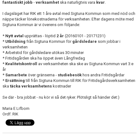
fantastiskt jobb
-
verksamhet
ska naturligtvis vara
kvar
.
I dagsläget har RIK ett 1 års-avtal med Sigtuna Kommun som med nöd och
näppe täcker lönekostnaderna för verksamheten. Efter dagens möte med
Sigtuna Kommun är vi överens om följande:
*
Nytt avtal
upprättas - löptid
2 år
(20160101 - 20171231)
*
Utbildning
från Sigtuna Kommun för
gårdsledare
som jobbar i
verksamheten
* Arbetstid för gårdsledare utökas 30 minuter
* Fritidsgården ska ha öppet även Långfredag
*
Kvalitetskontroll
av verksamheten ska ske av Sigtuna Kommun vart 3:e
år
*
Samarbete
över gränserna -
studiebesök
hos andra Fritidsgårdar
*
Ersättning
till från Sigtuna Kommun till RIK för Fritidsgårdsverksamheten
ska
täcka verksamhetens
kostnader
Se där - bra jobbat - nu kör vi så det ryker. Plötsligt så händer det:)
Maria E Lifbom
Ordf. RIK