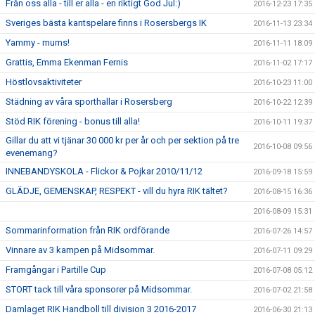
Från oss alla - till er alla - en riktigt God Jul:)
2016-12-23 17:35
Sveriges bästa kantspelare finns i Rosersbergs IK
2016-11-13 23:34
Yammy - mums!
2016-11-11 18:09
Grattis, Emma Ekenman Fernis
2016-11-02 17:17
Höstlovsaktiviteter
2016-10-23 11:00
Städning av våra sporthallar i Rosersberg
2016-10-22 12:39
Stöd RIK förening - bonus till alla!
2016-10-11 19:37
Gillar du att vi tjänar 30 000 kr per år och per sektion på tre
2016-10-08 09:56
evenemang?
INNEBANDYSKOLA - Flickor & Pojkar 2010/11/12
2016-09-18 15:59
GLÄDJE, GEMENSKAP, RESPEKT - vill du hyra RIK tältet?
2016-08-15 16:36
2016-08-09 15:31
Sommarinformation från RIK ordförande
2016-07-26 14:57
Vinnare av 3 kampen på Midsommar.
2016-07-11 09:29
Framgångar i Partille Cup
2016-07-08 05:12
STORT tack till våra sponsorer på Midsommar.
2016-07-02 21:58
Damlaget RIK Handboll till division 3 2016-2017
2016-06-30 21:13