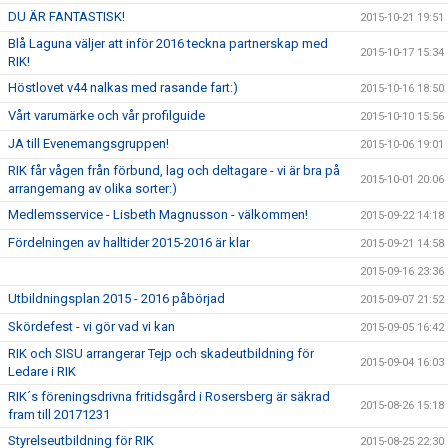
DU ÄR FANTASTISK!
2015-10-21 19:51
Blå Laguna väljer att inför 2016 teckna partnerskap med
2015-10-17 15:34
RIK!
Höstlovet v44 nalkas med rasande fart:)
2015-10-16 18:50
Vårt varumärke och vår profilguide
2015-10-10 15:56
JA till Evenemangsgruppen!
2015-10-06 19:01
RIK får vågen från förbund, lag och deltagare - vi är bra på
2015-10-01 20:06
arrangemang av olika sorter:)
Medlemsservice - Lisbeth Magnusson - välkommen!
2015-09-22 14:18
Fördelningen av halltider 2015-2016 är klar
2015-09-21 14:58
2015-09-16 23:36
Utbildningsplan 2015 - 2016 påbörjad
2015-09-07 21:52
Skördefest - vi gör vad vi kan
2015-09-05 16:42
RIK och SISU arrangerar Tejp och skadeutbildning för
2015-09-04 16:03
Ledare i RIK
RIK´s föreningsdrivna fritidsgård i Rosersberg är säkrad
2015-08-26 15:18
fram till 20171231
Styrelseutbildning för RIK
2015-08-25 22:30