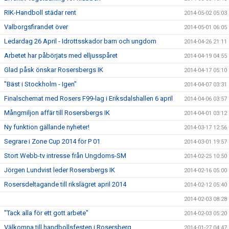
RIK-Handboll städar rent
2014-05-02 05:03
Valborgsfirandet över
2014-05-01 06:05
Ledardag 26 April - Idrottsskador barn och ungdom
2014-04-26 21:11
Arbetet har påbörjats med elljusspåret
2014-04-19 04:55
Glad påsk önskar Rosersbergs IK
2014-04-17 05:10
"Bäst i Stockholm - Igen"
2014-04-07 03:31
Finalschemat med Rosers F99-lag i Eriksdalshallen 6 april
2014-04-06 03:57
Mångmiljon affär till Rosersbergs IK
2014-04-01 03:12
Ny funktion gällande nyheter!
2014-03-17 12:56
Segrare i Zone Cup 2014 för P 01
2014-03-01 19:57
Stort Webb-tv intresse från Ungdoms-SM
2014-02-25 10:50
Jörgen Lundvist leder Rosersbergs IK
2014-02-16 05:00
Rosersdeltagande till rikslägret april 2014
2014-02-12 05:40
2014-02-03 08:28
"Tack alla för ett gott arbete"
2014-02-03 05:20
Välkomna till handbollsfesten i Rosersberg
2014-01-27 04:47