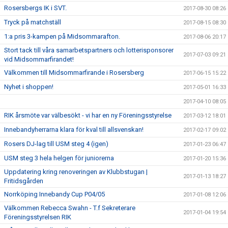
Rosersbergs IK i SVT.
2017-08-30 08:26
Tryck på matchställ
2017-08-15 08:30
1:a pris 3-kampen på Midsommarafton.
2017-08-06 20:17
Stort tack till våra samarbetspartners och lotterisponsorer
2017-07-03 09:21
vid Midsommarfirandet!
Välkommen till Midsommarfirande i Rosersberg
2017-06-15 15:22
Nyhet i shoppen!
2017-05-01 16:33
2017-04-10 08:05
RIK årsmöte var välbesökt - vi har en ny Föreningsstyrelse
2017-03-12 18:01
Innebandyherrarna klara för kval till allsvenskan!
2017-02-17 09:02
Rosers DJ-lag till USM steg 4 (igen)
2017-01-23 06:47
USM steg 3 hela helgen för juniorerna
2017-01-20 15:36
Uppdatering kring renoveringen av Klubbstugan |
2017-01-13 18:27
Fritidsgården
Norrköping Innebandy Cup P04/05
2017-01-08 12:06
Välkommen Rebecca Swahn - T.f Sekreterare
2017-01-04 19:54
Föreningsstyrelsen RIK