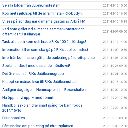
Se alla bilder från Jubileumsfesten!
2021-12-16 10:00
Köp årets julklapp till de allra minsta - RIK-bodyn!
2021-12-13 16:30
Vi ses på söndag när damerna gästas av Arbrå HK
2021-12-10 18:15
Vad som gäller vid allmänna sammankomster och
2021-12-07 09:00
offentliga tillställningar
Tack alla som kom och firade RIKs 100 år i lördags!
2021-11-17 14:00
Information till er som ska gå på RIKs Jubileumsfest
2021-11-09 10:30
Info från kommunen gällande parkering på idrottsplatsen
2021-11-06 12:00
Spela handboll med oss under höstlovet!
2021-10-26 09:00
Det är vi som är RIKs Jubileumsgrupp
2021-10-21 10:00
Knappt en månad kvar till RIKs Jubileumsfest!
2021-10-15 16:00
Äntligen dags igen - Hemmapremiär i Rosershallen!
2021-10-07 12:00
Nu öppnar vi upp – med förnuft
2021-09-24 17:30
Handbollsskolan drar snart igång för barn födda
2021-09-22 10:00
2014/15/16
Fritidsbanken
2021-09-15 09:00
Påminnelse om parkering på idrottsplatsen
2021-09-09 12:30