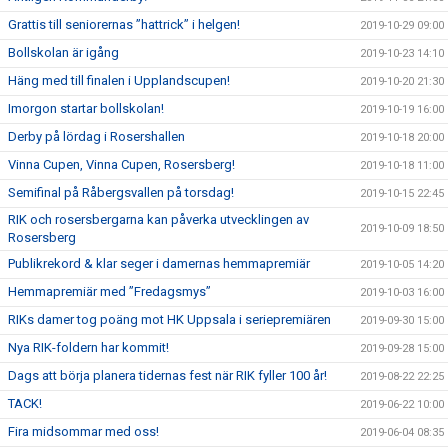
Grattis till seniorernas ”hattrick” i helgen!
2019-10-29 09:00
Bollskolan är igång
2019-10-23 14:10
Häng med till finalen i Upplandscupen!
2019-10-20 21:30
Imorgon startar bollskolan!
2019-10-19 16:00
Derby på lördag i Rosershallen
2019-10-18 20:00
Vinna Cupen, Vinna Cupen, Rosersberg!
2019-10-18 11:00
Semifinal på Råbergsvallen på torsdag!
2019-10-15 22:45
RIK och rosersbergarna kan påverka utvecklingen av
2019-10-09 18:50
Rosersberg
Publikrekord & klar seger i damernas hemmapremiär
2019-10-05 14:20
Hemmapremiär med ”Fredagsmys”
2019-10-03 16:00
RIKs damer tog poäng mot HK Uppsala i seriepremiären
2019-09-30 15:00
Nya RIK-foldern har kommit!
2019-09-28 15:00
Dags att börja planera tidernas fest när RIK fyller 100 år!
2019-08-22 22:25
TACK!
2019-06-22 10:00
Fira midsommar med oss!
2019-06-04 08:35