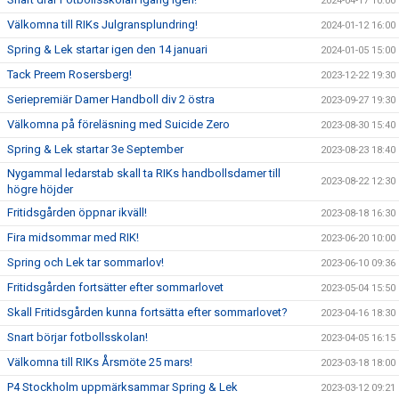
2024-04-17 10:00
Välkomna till RIKs Julgransplundring!
2024-01-12 16:00
Spring & Lek startar igen den 14 januari
2024-01-05 15:00
Tack Preem Rosersberg!
2023-12-22 19:30
Seriepremiär Damer Handboll div 2 östra
2023-09-27 19:30
Välkomna på föreläsning med Suicide Zero
2023-08-30 15:40
Spring & Lek startar 3e September
2023-08-23 18:40
Nygammal ledarstab skall ta RIKs handbollsdamer till
2023-08-22 12:30
högre höjder
Fritidsgården öppnar ikväll!
2023-08-18 16:30
Fira midsommar med RIK!
2023-06-20 10:00
Spring och Lek tar sommarlov!
2023-06-10 09:36
Fritidsgården fortsätter efter sommarlovet
2023-05-04 15:50
Skall Fritidsgården kunna fortsätta efter sommarlovet?
2023-04-16 18:30
Snart börjar fotbollsskolan!
2023-04-05 16:15
Välkomna till RIKs Årsmöte 25 mars!
2023-03-18 18:00
P4 Stockholm uppmärksammar Spring & Lek
2023-03-12 09:21