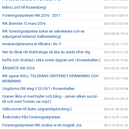
Måns Lööf till Rosersberg!
2016-03-13 19:21
Föreningsstyrelsen RIK 2016 - 2017
2016-03-13 09:19
RIK årsmöte 12 mars 2016
2016-03-13 07:54
RIK föreningsstyrelse söker en sekreterare och en
2016-03-06 19:16
adjungerad ledamot (valberedning)
Innebandyherrarna är tillbaka i div 1!
2016-02-21 17:37
När du lånat vår klubbstuga så ska du städa efter dig
2016-02-14 17:23
Kaffe och choklad i olika sorter dygnet runt i Rosershallen:)
2016-02-05 19:26
ÅRSMÖTE RIK 2016
2016-02-02 18:04
RIK agerar NOLL TOLERANS GENTEMOT KRÄNKNING OCH
2016-01-23 17:06
MOBBNING
Ungdoms-SM steg 3 23-24/1 i Rosershallen
2016-01-22 04:08
Granen åkte ut med buller och bång - Jamen vilken succé -
2016-01-16 20:14
till och med Tomten var nöjd:)
Välkommen till årets Julgrandsplundring:)
2016-01-06 20:36
Årskrönika från Föreningsstyrelsen
2015-12-31 16:09
Föreningsstyrelsen RIK önskar er en magisk JUL
2015-12-20 21:23