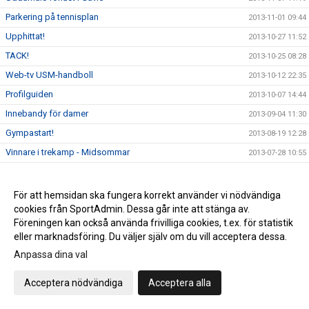
Parkering på tennisplan
2013-11-01 09:44
Upphittat!
2013-10-27 11:52
TACK!
2013-10-25 08:28
Web-tv USM-handboll
2013-10-12 22:35
Profilguiden
2013-10-07 14:44
Innebandy för damer
2013-09-04 11:30
Gympastart!
2013-08-19 12:28
Vinnare i trekamp - Midsommar
2013-07-28 10:55
Patamera
2013-05-06 13:56
Ingen gympa torsdag 6/6
2013-05-06 13:55
För att hemsidan ska fungera korrekt använder vi nödvändiga
cookies från SportAdmin. Dessa går inte att stänga av.
Valborg 2013
2013-04-30 08:46
Föreningen kan också använda frivilliga cookies, t.ex. för statistik
Nya medlemsavgifter inom RIK
2013-04-24 09:57
eller marknadsföring. Du väljer själv om du vill acceptera dessa.
Anpassa dina val
Acceptera nödvändiga
Acceptera alla
Cookie-inställningar
Gå till Webbversion