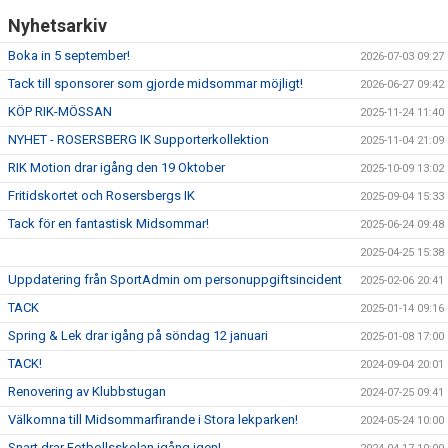
Nyhetsarkiv
Boka in 5 september!
2026-07-03 09:27
Tack till sponsorer som gjorde midsommar möjligt!
2026-06-27 09:42
KÖP RIK-MÖSSAN
2025-11-24 11:40
NYHET - ROSERSBERG IK Supporterkollektion
2025-11-04 21:09
RIK Motion drar igång den 19 Oktober
2025-10-09 13:02
Fritidskortet och Rosersbergs IK
2025-09-04 15:33
Tack för en fantastisk Midsommar!
2025-06-24 09:48
2025-04-25 15:38
Uppdatering från SportAdmin om personuppgiftsincident
2025-02-06 20:41
TACK
2025-01-14 09:16
Spring & Lek drar igång på söndag 12 januari
2025-01-08 17:00
TACK!
2024-09-04 20:01
Renovering av Klubbstugan
2024-07-25 09:41
Välkomna till Midsommarfirande i Stora lekparken!
2024-05-24 10:00
Snart drar Fotbollsskolan igång igen!