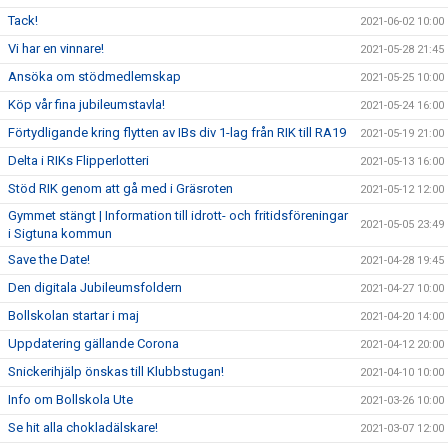
Tack!
2021-06-02 10:00
Vi har en vinnare!
2021-05-28 21:45
Ansöka om stödmedlemskap
2021-05-25 10:00
Köp vår fina jubileumstavla!
2021-05-24 16:00
Förtydligande kring flytten av IBs div 1-lag från RIK till RA19
2021-05-19 21:00
Delta i RIKs Flipperlotteri
2021-05-13 16:00
Stöd RIK genom att gå med i Gräsroten
2021-05-12 12:00
Gymmet stängt | Information till idrott- och fritidsföreningar
2021-05-05 23:49
i Sigtuna kommun
Save the Date!
2021-04-28 19:45
Den digitala Jubileumsfoldern
2021-04-27 10:00
Bollskolan startar i maj
2021-04-20 14:00
Uppdatering gällande Corona
2021-04-12 20:00
Snickerihjälp önskas till Klubbstugan!
2021-04-10 10:00
Info om Bollskola Ute
2021-03-26 10:00
Se hit alla chokladälskare!
2021-03-07 12:00