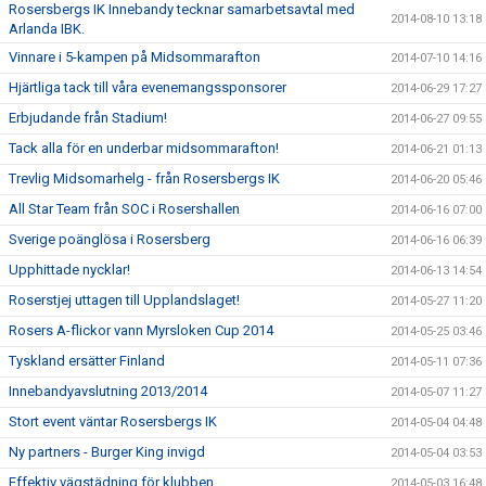
Rosersbergs IK Innebandy tecknar samarbetsavtal med
2014-08-10 13:18
Arlanda IBK.
Vinnare i 5-kampen på Midsommarafton
2014-07-10 14:16
Hjärtliga tack till våra evenemangssponsorer
2014-06-29 17:27
Erbjudande från Stadium!
2014-06-27 09:55
Tack alla för en underbar midsommarafton!
2014-06-21 01:13
Trevlig Midsomarhelg - från Rosersbergs IK
2014-06-20 05:46
All Star Team från SOC i Rosershallen
2014-06-16 07:00
Sverige poänglösa i Rosersberg
2014-06-16 06:39
Upphittade nycklar!
2014-06-13 14:54
Roserstjej uttagen till Upplandslaget!
2014-05-27 11:20
Rosers A-flickor vann Myrsloken Cup 2014
2014-05-25 03:46
Tyskland ersätter Finland
2014-05-11 07:36
Innebandyavslutning 2013/2014
2014-05-07 11:27
Stort event väntar Rosersbergs IK
2014-05-04 04:48
Ny partners - Burger King invigd
2014-05-04 03:53
Effektiv vägstädning för klubben
2014-05-03 16:48