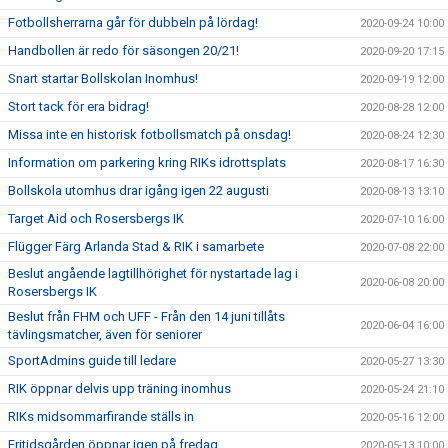
Fotbollsherrarna går för dubbeln på lördag!
2020-09-24 10:00
Handbollen är redo för säsongen 20/21!
2020-09-20 17:15
Snart startar Bollskolan Inomhus!
2020-09-19 12:00
Stort tack för era bidrag!
2020-08-28 12:00
Missa inte en historisk fotbollsmatch på onsdag!
2020-08-24 12:30
Information om parkering kring RIKs idrottsplats
2020-08-17 16:30
Bollskola utomhus drar igång igen 22 augusti
2020-08-13 13:10
Target Aid och Rosersbergs IK
2020-07-10 16:00
Flügger Färg Arlanda Stad & RIK i samarbete
2020-07-08 22:00
Beslut angående lagtillhörighet för nystartade lag i
2020-06-08 20:00
Rosersbergs IK
Beslut från FHM och UFF - Från den 14 juni tillåts
2020-06-04 16:00
tävlingsmatcher, även för seniorer
SportAdmins guide till ledare
2020-05-27 13:30
RIK öppnar delvis upp träning inomhus
2020-05-24 21:10
RIKs midsommarfirande ställs in
2020-05-16 12:00
Fritidsgården öppnar igen på fredag
2020-05-13 10:00