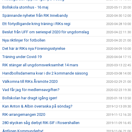
Bollskola utomhus - 16 maj
2020-05-11 20:00
Spännande nyheter från RIK Innebandy
2020-04-30 12:00
Ett förtydligande kring träning i RIKs regi
2020-04-28 10:00
Beslut från UFF om seriespel 2020 för ungdomslag
2020-04-22 11:30
Nya riktlinjer för fotbollen
2020-04-20 21:00
Det här är RIKs nya Föreningsstyrelse
2020-04-09 10:00
Träning under Covid-19
2020-04-04 17:15
RIK stänger all ungdomsverksamhet 14 mars
2020-03-13 22:45
Handbollsdamerna kvar i div 2 kommande säsong
2020-03-08 14:00
Välkomna till RIKs Årsmöte 2020
2020-02-29 21:00
Vad får jag för medlemsavgiften?
2020-02-23 19:30
Bollskolan har dragit igång igen!
2020-01-18 13:50
Kan Anton & Albin överraska på söndag?
2019-12-13 09:30
RIK-arrangemangen 2020
2019-11-12 16:20
280 stycken såg derbyt RIK-SIF i Rosershallen
2019-11-09 16:45
Äntligen Kommunderby!
2019-11-06 21:00