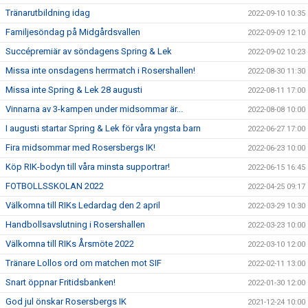
Tränarutbildning idag
2022-09-10 10:35
Familjesöndag på Midgårdsvallen
2022-09-09 12:10
Succépremiär av söndagens Spring & Lek
2022-09-02 10:23
Missa inte onsdagens herrmatch i Rosershallen!
2022-08-30 11:30
Missa inte Spring & Lek 28 augusti
2022-08-11 17:00
Vinnarna av 3-kampen under midsommar är...
2022-08-08 10:00
I augusti startar Spring & Lek för våra yngsta barn
2022-06-27 17:00
Fira midsommar med Rosersbergs IK!
2022-06-23 10:00
Köp RIK-bodyn till våra minsta supportrar!
2022-06-15 16:45
FOTBOLLSSKOLAN 2022
2022-04-25 09:17
Välkomna till RIKs Ledardag den 2 april
2022-03-29 10:30
Handbollsavslutning i Rosershallen
2022-03-23 10:00
Välkomna till RIKs Årsmöte 2022
2022-03-10 12:00
Tränare Lollos ord om matchen mot SIF
2022-02-11 13:00
Snart öppnar Fritidsbanken!
2022-01-30 12:00
God jul önskar Rosersbergs IK
2021-12-24 10:00