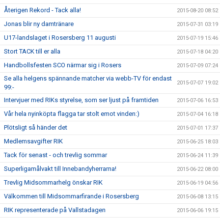
Återigen Rekord - Tack alla!
2015-08-20 08:52
Jonas blir ny damtränare
2015-07-31 03:19
U17-landslaget i Rosersberg 11 augusti
2015-07-19 15:46
Stort TACK till er alla
2015-07-18 04:20
Handbollsfesten SCO närmar sig i Rosers
2015-07-09 07:24
Se alla helgens spännande matcher via webb-TV för endast
2015-07-07 19:02
99:-
Intervjuer med RIKs styrelse, som ser ljust på framtiden
2015-07-06 16:53
Vår hela nyinköpta flagga tar stolt emot vinden:)
2015-07-04 16:18
Plötsligt så händer det
2015-07-01 17:37
Medlemsavgifter RIK
2015-06-25 18:03
Tack för senast - och trevlig sommar
2015-06-24 11:39
Superligamålvakt till Innebandyherrarna!
2015-06-22 08:00
Trevlig Midsommarhelg önskar RIK
2015-06-19 04:56
Välkommen till Midsommarfirande i Rosersberg
2015-06-08 13:15
RIK representerade på Vallstadagen
2015-06-06 19:15