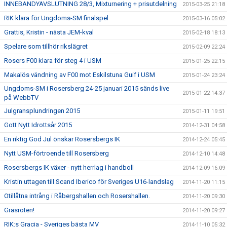
INNEBANDYAVSLUTNING 28/3, Mixturnering + prisutdelning
2015-03-25 21:18
RIK klara för Ungdoms-SM finalspel
2015-03-16 05:02
Grattis, Kristin - nästa JEM-kval
2015-02-18 18:13
Spelare som tillhör rikslägret
2015-02-09 22:24
Rosers F00 klara för steg 4 i USM
2015-01-25 22:15
Makalös vändning av F00 mot Eskilstuna Guif i USM
2015-01-24 23:24
Ungdoms-SM i Rosersberg 24-25 januari 2015 sänds live
2015-01-22 14:37
på WebbTV
Julgransplundringen 2015
2015-01-11 19:51
Gott Nytt Idrottsår 2015
2014-12-31 04:58
En riktig God Jul önskar Rosersbergs IK
2014-12-24 05:45
Nytt USM-förtroende till Rosersberg
2014-12-10 14:48
Rosersbergs IK växer - nytt herrlag i handboll
2014-12-09 16:09
Kristin uttagen till Scand Iberico för Sveriges U16-landslag
2014-11-20 11:15
Otillåtna intrång i Råbergshallen och Rosershallen.
2014-11-20 09:30
Gräsroten!
2014-11-20 09:27
RIK:s Gracia - Sveriges bästa MV
2014-11-10 05:32