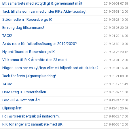
Ett samarbete med ett tydligt & gemensamt mål!
2019-06-01 07:28
Tack till alla som var med under RIKs Aktivitetsdag!
2019-05-31 12:00
Stödmedlem i Rosersbergs IK
2019-05-28 10:00
En rolig dag tillsammans!
2019-05-03 20:08
TACK!
2019-04-29 16:00
Är du redo för fotbollssäsongen 2019/2020?
2019-03-30 10:00
Ny ordförande i Rosersbergs IK!
2019-03-25 20:12
Välkomna till RIK Årsmöte den 23 mars!
2019-03-01 12:00
Någon som har en kyl/frys eller ett biljardbord att skänka?
2019-02-01 16:20
Tack för årets julgransplundring!
2019-01-21 08:58
TACK!
2019-01-12 11:49
USM Steg 3 i Rosershallen
2019-01-07 11:00
God Jul & Gott Nytt År!
2018-12-24 12:00
Elljusspåret
2018-12-18 20:16
Följ @rosersbergsik på instagram!
2018-10-22 17:00
RIK förlänger sitt samarbete med BK
2018-10-05 12:00