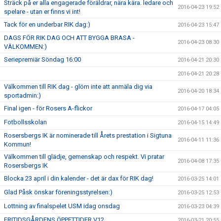
Sträck på er alla engagerade föräldrar, nära kära. ledare och
2016-04-23 19:52
spelare - utan er finns vi int!
Tack för en underbar RIK dag:)
2016-04-23 15:47
DAGS FÖR RIK DAG OCH ATT BYGGA BRASA -
2016-04-23 08:30
VÄLKOMMEN:)
Seriepremiär Söndag 16:00
2016-04-21 20:30
2016-04-21 20:28
Välkommen till RIK dag - glöm inte att anmäla dig via
2016-04-20 18:34
sportadmin:)
Final igen - för Rosers A-flickor
2016-04-17 04:05
Fotbollsskolan
2016-04-15 14:49
Rosersbergs IK är nominerade till Årets prestation i Sigtuna
2016-04-11 11:36
Kommun!
Välkommen till glädje, gemenskap och respekt. Vi pratar
2016-04-08 17:35
Rosersbergs IK
Blocka 23 april i din kalender - det är dax för RIK dag!
2016-03-25 14:01
Glad Påsk önskar föreningsstyrelsen:)
2016-03-25 12:53
Lottning av finalspelet USM idag onsdag
2016-03-23 04:39
FRITIDSGÅRDENS ÖPPETTIDER V12
2016-03-21 20:55