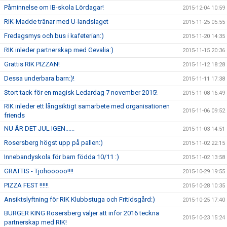
Påminnelse om IB-skola Lördagar!
2015-12-04 10:59
RIK-Madde tränar med U-landslaget
2015-11-25 05:55
Fredagsmys och bus i kafeterian:)
2015-11-20 14:35
RIK inleder partnerskap med Gevalia:)
2015-11-15 20:36
Grattis RIK PIZZAN!
2015-11-12 18:28
Dessa underbara barn:)!
2015-11-11 17:38
Stort tack för en magisk Ledardag 7 november 2015!
2015-11-08 16:49
RIK inleder ett långsiktigt samarbete med organisationen
2015-11-06 09:52
friends
NU ÄR DET JUL IGEN......
2015-11-03 14:51
Rosersberg högst upp på pallen:)
2015-11-02 22:15
Innebandyskola för barn födda 10/11 :)
2015-11-02 13:58
GRATTIS - Tjohooooo!!!!
2015-10-29 19:55
PIZZA FEST !!!!!!
2015-10-28 10:35
Ansiktslyftning för RIK Klubbstuga och Fritidsgård:)
2015-10-25 17:40
BURGER KING Rosersberg väljer att inför 2016 teckna
2015-10-23 15:24
partnerskap med RIK!