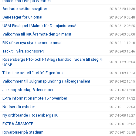
matcherna LIVE på Webben.
Ändrade sektionsavgifter
2018-03-20 14:30
Serieseger för 04:orna!
2018-03-19 08:48
USM-Finalspel i Malmö för Damjuniorerna!
2018-03-12 08:25
Välkomna till RIK Årsmöte den 24 mars!
2018-03-03 08:00
RIK söker nya styrelsemedlemmar!
2018-02-11 12:10
Tack till våra sponsorer!
2018-02-03 16:46
Rosersbergs F16- och F18-lag i handboll vidare till steg 4 i
2018-01-29 08:04
USM!
Till minne av Leif ”Leffe” Elgenfors
2018-01-09 10:13
Välkommen till Julgransplundring i Råbergshallen!
2018-01-02 10:15
Julklappsfredag 8 december
2017-12-07 16:58
Extra informationsmöte 15 november
2017-10-31 17:32
Notiser för nyheter
2017-10-11 22:03
Ny ordförande i Rosersbergs IK
2017-10-08 18:27
EXTRA ÅRSMÖTE
2017-10-01 08:02
Rövarpriser på Stadium
2017-09-01 08:58