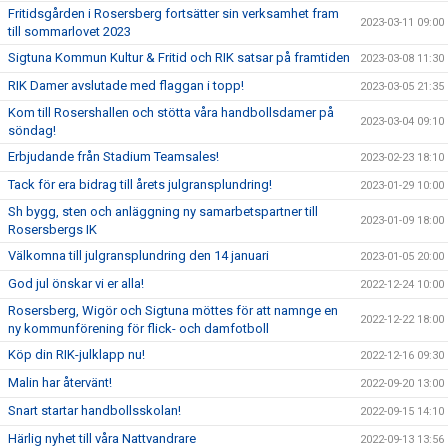
Fritidsgården i Rosersberg fortsätter sin verksamhet fram
2023-03-11 09:00
till sommarlovet 2023
Sigtuna Kommun Kultur & Fritid och RIK satsar på framtiden
2023-03-08 11:30
RIK Damer avslutade med flaggan i topp!
2023-03-05 21:35
Kom till Rosershallen och stötta våra handbollsdamer på
2023-03-04 09:10
söndag!
Erbjudande från Stadium Teamsales!
2023-02-23 18:10
Tack för era bidrag till årets julgransplundring!
2023-01-29 10:00
Sh bygg, sten och anläggning ny samarbetspartner till
2023-01-09 18:00
Rosersbergs IK
Välkomna till julgransplundring den 14 januari
2023-01-05 20:00
God jul önskar vi er alla!
2022-12-24 10:00
Rosersberg, Wigör och Sigtuna möttes för att namnge en
2022-12-22 18:00
ny kommunförening för flick- och damfotboll
Köp din RIK-julklapp nu!
2022-12-16 09:30
Malin har återvänt!
2022-09-20 13:00
Snart startar handbollsskolan!
2022-09-15 14:10
Härlig nyhet till våra Nattvandrare
2022-09-13 13:56