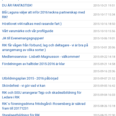
DU ÄR FANTASTISK!
2015-10-21 19:51
Blå Laguna väljer att inför 2016 teckna partnerskap med
2015-10-17 15:34
RIK!
Höstlovet v44 nalkas med rasande fart:)
2015-10-16 18:50
Vårt varumärke och vår profilguide
2015-10-10 15:56
JA till Evenemangsgruppen!
2015-10-06 19:01
RIK får vågen från förbund, lag och deltagare - vi är bra på
2015-10-01 20:06
arrangemang av olika sorter:)
Medlemsservice - Lisbeth Magnusson - välkommen!
2015-09-22 14:18
Fördelningen av halltider 2015-2016 är klar
2015-09-21 14:58
2015-09-16 23:36
Utbildningsplan 2015 - 2016 påbörjad
2015-09-07 21:52
Skördefest - vi gör vad vi kan
2015-09-05 16:42
RIK och SISU arrangerar Tejp och skadeutbildning för
2015-09-04 16:03
Ledare i RIK
RIK´s föreningsdrivna fritidsgård i Rosersberg är säkrad
2015-08-26 15:18
fram till 20171231
Styrelseutbildning för RIK
2015-08-25 22:30