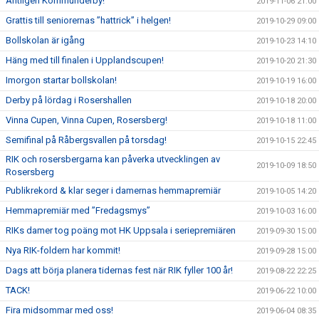
Äntligen Kommunderby!
2019-11-06 21:00
Grattis till seniorernas ”hattrick” i helgen!
2019-10-29 09:00
Bollskolan är igång
2019-10-23 14:10
Häng med till finalen i Upplandscupen!
2019-10-20 21:30
Imorgon startar bollskolan!
2019-10-19 16:00
Derby på lördag i Rosershallen
2019-10-18 20:00
Vinna Cupen, Vinna Cupen, Rosersberg!
2019-10-18 11:00
Semifinal på Råbergsvallen på torsdag!
2019-10-15 22:45
RIK och rosersbergarna kan påverka utvecklingen av
2019-10-09 18:50
Rosersberg
Publikrekord & klar seger i damernas hemmapremiär
2019-10-05 14:20
Hemmapremiär med ”Fredagsmys”
2019-10-03 16:00
RIKs damer tog poäng mot HK Uppsala i seriepremiären
2019-09-30 15:00
Nya RIK-foldern har kommit!
2019-09-28 15:00
Dags att börja planera tidernas fest när RIK fyller 100 år!
2019-08-22 22:25
TACK!
2019-06-22 10:00
Fira midsommar med oss!
2019-06-04 08:35