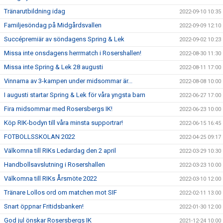
Tränarutbildning idag
2022-09-10 10:35
Familjesöndag på Midgårdsvallen
2022-09-09 12:10
Succépremiär av söndagens Spring & Lek
2022-09-02 10:23
Missa inte onsdagens herrmatch i Rosershallen!
2022-08-30 11:30
Missa inte Spring & Lek 28 augusti
2022-08-11 17:00
Vinnarna av 3-kampen under midsommar är...
2022-08-08 10:00
I augusti startar Spring & Lek för våra yngsta barn
2022-06-27 17:00
Fira midsommar med Rosersbergs IK!
2022-06-23 10:00
Köp RIK-bodyn till våra minsta supportrar!
2022-06-15 16:45
FOTBOLLSSKOLAN 2022
2022-04-25 09:17
Välkomna till RIKs Ledardag den 2 april
2022-03-29 10:30
Handbollsavslutning i Rosershallen
2022-03-23 10:00
Välkomna till RIKs Årsmöte 2022
2022-03-10 12:00
Tränare Lollos ord om matchen mot SIF
2022-02-11 13:00
Snart öppnar Fritidsbanken!
2022-01-30 12:00
God jul önskar Rosersbergs IK
2021-12-24 10:00