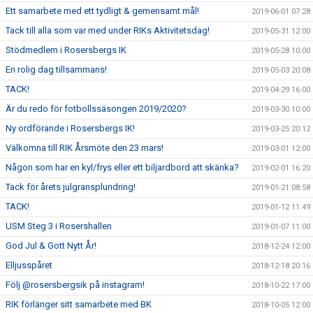
Ett samarbete med ett tydligt & gemensamt mål!
2019-06-01 07:28
Tack till alla som var med under RIKs Aktivitetsdag!
2019-05-31 12:00
Stödmedlem i Rosersbergs IK
2019-05-28 10:00
En rolig dag tillsammans!
2019-05-03 20:08
TACK!
2019-04-29 16:00
Är du redo för fotbollssäsongen 2019/2020?
2019-03-30 10:00
Ny ordförande i Rosersbergs IK!
2019-03-25 20:12
Välkomna till RIK Årsmöte den 23 mars!
2019-03-01 12:00
Någon som har en kyl/frys eller ett biljardbord att skänka?
2019-02-01 16:20
Tack för årets julgransplundring!
2019-01-21 08:58
TACK!
2019-01-12 11:49
USM Steg 3 i Rosershallen
2019-01-07 11:00
God Jul & Gott Nytt År!
2018-12-24 12:00
Elljusspåret
2018-12-18 20:16
Följ @rosersbergsik på instagram!
2018-10-22 17:00
RIK förlänger sitt samarbete med BK
2018-10-05 12:00