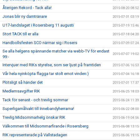
Återigen Rekord - Tack alla!
2015-08-20 08:52
Jonas blir ny damtränare
2015-07-31 03:19
U17-landslaget i Rosersberg 11 augusti
2015-07-19 15:46
Stort TACK till er alla
2015-07-18 04:20
Handbollsfesten SCO närmar sig i Rosers
2015-07-09 07:24
Se alla helgens spännande matcher via webb-TV för endast
2015-07-07 19:02
99:-
Intervjuer med RIKs styrelse, som ser ljust på framtiden
2015-07-06 16:53
Vår hela nyinköpta flagga tar stolt emot vinden:)
2015-07-04 16:18
Plötsligt så händer det
2015-07-01 17:37
Medlemsavgifter RIK
2015-06-25 18:03
Tack för senast - och trevlig sommar
2015-06-24 11:39
Superligamålvakt till Innebandyherrarna!
2015-06-22 08:00
Trevlig Midsommarhelg önskar RIK
2015-06-19 04:56
Välkommen till Midsommarfirande i Rosersberg
2015-06-08 13:15
RIK representerade på Vallstadagen
2015-06-06 19:15