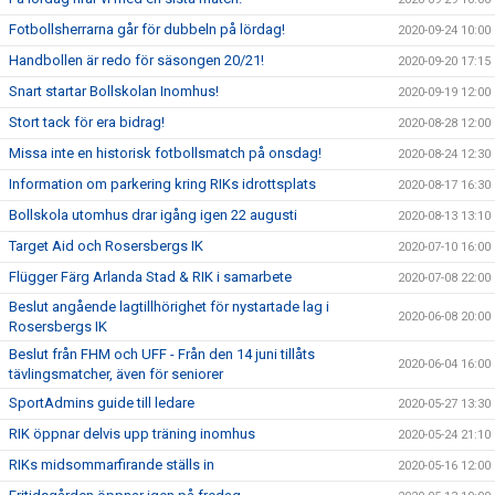
Fotbollsherrarna går för dubbeln på lördag!
2020-09-24 10:00
Handbollen är redo för säsongen 20/21!
2020-09-20 17:15
Snart startar Bollskolan Inomhus!
2020-09-19 12:00
Stort tack för era bidrag!
2020-08-28 12:00
Missa inte en historisk fotbollsmatch på onsdag!
2020-08-24 12:30
Information om parkering kring RIKs idrottsplats
2020-08-17 16:30
Bollskola utomhus drar igång igen 22 augusti
2020-08-13 13:10
Target Aid och Rosersbergs IK
2020-07-10 16:00
Flügger Färg Arlanda Stad & RIK i samarbete
2020-07-08 22:00
Beslut angående lagtillhörighet för nystartade lag i
2020-06-08 20:00
Rosersbergs IK
Beslut från FHM och UFF - Från den 14 juni tillåts
2020-06-04 16:00
tävlingsmatcher, även för seniorer
SportAdmins guide till ledare
2020-05-27 13:30
RIK öppnar delvis upp träning inomhus
2020-05-24 21:10
RIKs midsommarfirande ställs in
2020-05-16 12:00