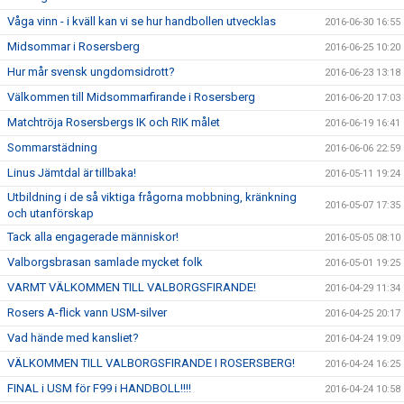
Våga vinn - i kväll kan vi se hur handbollen utvecklas
2016-06-30 16:55
Midsommar i Rosersberg
2016-06-25 10:20
Hur mår svensk ungdomsidrott?
2016-06-23 13:18
Välkommen till Midsommarfirande i Rosersberg
2016-06-20 17:03
Matchtröja Rosersbergs IK och RIK målet
2016-06-19 16:41
Sommarstädning
2016-06-06 22:59
Linus Jämtdal är tillbaka!
2016-05-11 19:24
Utbildning i de så viktiga frågorna mobbning, kränkning
2016-05-07 17:35
och utanförskap
Tack alla engagerade människor!
2016-05-05 08:10
Valborgsbrasan samlade mycket folk
2016-05-01 19:25
VARMT VÄLKOMMEN TILL VALBORGSFIRANDE!
2016-04-29 11:34
Rosers A-flick vann USM-silver
2016-04-25 20:17
Vad hände med kansliet?
2016-04-24 19:09
VÄLKOMMEN TILL VALBORGSFIRANDE I ROSERSBERG!
2016-04-24 16:25
FINAL i USM för F99 i HANDBOLL!!!!
2016-04-24 10:58