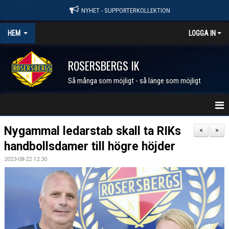
NYHET - SUPPORTERKOLLEKTION
HEM
LOGGA IN
ROSERSBERGS IK
Så många som möjligt - så länge som möjligt
STARTSIDA
Nygammal ledarstab skall ta RIKs
<
>
handbollsdamer till högre höjder
NYHETER
2023-08-22 12:30
KALENDER
MEDLEM I RIK
FÖRENINGEN