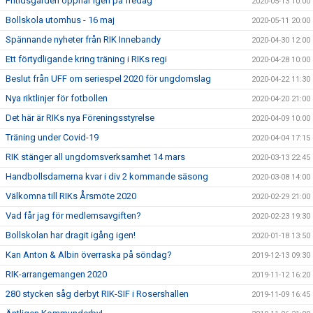
Fritidsgården öppnar igen på fredag
2020-05-13 10:00
Bollskola utomhus - 16 maj
2020-05-11 20:00
Spännande nyheter från RIK Innebandy
2020-04-30 12:00
Ett förtydligande kring träning i RIKs regi
2020-04-28 10:00
Beslut från UFF om seriespel 2020 för ungdomslag
2020-04-22 11:30
Nya riktlinjer för fotbollen
2020-04-20 21:00
Det här är RIKs nya Föreningsstyrelse
2020-04-09 10:00
Träning under Covid-19
2020-04-04 17:15
RIK stänger all ungdomsverksamhet 14 mars
2020-03-13 22:45
Handbollsdamerna kvar i div 2 kommande säsong
2020-03-08 14:00
Välkomna till RIKs Årsmöte 2020
2020-02-29 21:00
Vad får jag för medlemsavgiften?
2020-02-23 19:30
Bollskolan har dragit igång igen!
2020-01-18 13:50
Kan Anton & Albin överraska på söndag?
2019-12-13 09:30
RIK-arrangemangen 2020
2019-11-12 16:20
280 stycken såg derbyt RIK-SIF i Rosershallen
2019-11-09 16:45