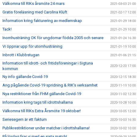
Välkomna till RIKs årsmöte 24 mars
2021-03-03 21:00
Gratis föreläsning med Carolina Klüft
2021-02-17 12:00
Information kring fakturering av medlemskap
2021-01-29 18:00
Tack!
2021-01-29 10:00
Inomhusträning OK för ungdomar födda 2005 och senare
2021-01-24 16:30
Vi öppnar upp för utomhusträning
2021-01-19 10:00
Inbrott i Klubbstugan
2021-01-06 21:15
Information till idrott- och fritidsföreningar i Sigtuna
2020-12-20 17:00
kommun
Ny info gällande Covid-19
2020-12-15 18:30
Ang pågående Covid-19 spridning & RIK’s verksamhet
2020-11-19 10:00
Nya restriktioner från FHM gällande Covid-19
2020-11-02 12:30
Information kring tags till idrottshallarna
2020-10-28 10:00
Välkomna till RIKs Extra Årsmöte 19 oktober!
2020-10-05 12:00
Seriesegern är ett faktum
2020-10-03 16:30
Publikrestriktioner under matcher i idrottshallarna!
2020-10-02 10:00
På lördag firar vi med en sista match!
2020-09-29 10:00