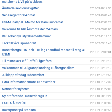
matcherna LIVE på Webben.
Ändrade sektionsavgifter
2018-03-20 14:30
Serieseger för 04:orna!
2018-03-19 08:48
USM-Finalspel i Malmö för Damjuniorerna!
2018-03-12 08:25
Välkomna till RIK Årsmöte den 24 mars!
2018-03-03 08:00
RIK söker nya styrelsemedlemmar!
2018-02-11 12:10
Tack till våra sponsorer!
2018-02-03 16:46
Rosersbergs F16- och F18-lag i handboll vidare till steg 4 i
2018-01-29 08:04
USM!
Till minne av Leif ”Leffe” Elgenfors
2018-01-09 10:13
Välkommen till Julgransplundring i Råbergshallen!
2018-01-02 10:15
Julklappsfredag 8 december
2017-12-07 16:58
Extra informationsmöte 15 november
2017-10-31 17:32
Notiser för nyheter
2017-10-11 22:03
Ny ordförande i Rosersbergs IK
2017-10-08 18:27
EXTRA ÅRSMÖTE
2017-10-01 08:02
Rövarpriser på Stadium
2017-09-01 08:58