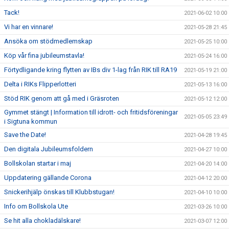
Tack!
2021-06-02 10:00
Vi har en vinnare!
2021-05-28 21:45
Ansöka om stödmedlemskap
2021-05-25 10:00
Köp vår fina jubileumstavla!
2021-05-24 16:00
Förtydligande kring flytten av IBs div 1-lag från RIK till RA19
2021-05-19 21:00
Delta i RIKs Flipperlotteri
2021-05-13 16:00
Stöd RIK genom att gå med i Gräsroten
2021-05-12 12:00
Gymmet stängt | Information till idrott- och fritidsföreningar
2021-05-05 23:49
i Sigtuna kommun
Save the Date!
2021-04-28 19:45
Den digitala Jubileumsfoldern
2021-04-27 10:00
Bollskolan startar i maj
2021-04-20 14:00
Uppdatering gällande Corona
2021-04-12 20:00
Snickerihjälp önskas till Klubbstugan!
2021-04-10 10:00
Info om Bollskola Ute
2021-03-26 10:00
Se hit alla chokladälskare!
2021-03-07 12:00