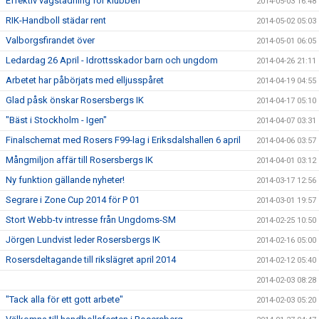
Effektiv vägstädning för klubben
2014-05-03 16:48
RIK-Handboll städar rent
2014-05-02 05:03
Valborgsfirandet över
2014-05-01 06:05
Ledardag 26 April - Idrottsskador barn och ungdom
2014-04-26 21:11
Arbetet har påbörjats med elljusspåret
2014-04-19 04:55
Glad påsk önskar Rosersbergs IK
2014-04-17 05:10
"Bäst i Stockholm - Igen"
2014-04-07 03:31
Finalschemat med Rosers F99-lag i Eriksdalshallen 6 april
2014-04-06 03:57
Mångmiljon affär till Rosersbergs IK
2014-04-01 03:12
Ny funktion gällande nyheter!
2014-03-17 12:56
Segrare i Zone Cup 2014 för P 01
2014-03-01 19:57
Stort Webb-tv intresse från Ungdoms-SM
2014-02-25 10:50
Jörgen Lundvist leder Rosersbergs IK
2014-02-16 05:00
Rosersdeltagande till rikslägret april 2014
2014-02-12 05:40
2014-02-03 08:28
"Tack alla för ett gott arbete"
2014-02-03 05:20