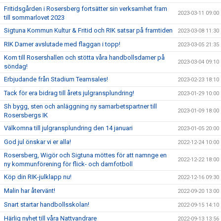
Fritidsgården i Rosersberg fortsätter sin verksamhet fram
2023-03-11 09:00
till sommarlovet 2023
Sigtuna Kommun Kultur & Fritid och RIK satsar på framtiden
2023-03-08 11:30
RIK Damer avslutade med flaggan i topp!
2023-03-05 21:35
Kom till Rosershallen och stötta våra handbollsdamer på
2023-03-04 09:10
söndag!
Erbjudande från Stadium Teamsales!
2023-02-23 18:10
Tack för era bidrag till årets julgransplundring!
2023-01-29 10:00
Sh bygg, sten och anläggning ny samarbetspartner till
2023-01-09 18:00
Rosersbergs IK
Välkomna till julgransplundring den 14 januari
2023-01-05 20:00
God jul önskar vi er alla!
2022-12-24 10:00
Rosersberg, Wigör och Sigtuna möttes för att namnge en
2022-12-22 18:00
ny kommunförening för flick- och damfotboll
Köp din RIK-julklapp nu!
2022-12-16 09:30
Malin har återvänt!
2022-09-20 13:00
Snart startar handbollsskolan!
2022-09-15 14:10
Härlig nyhet till våra Nattvandrare
2022-09-13 13:56