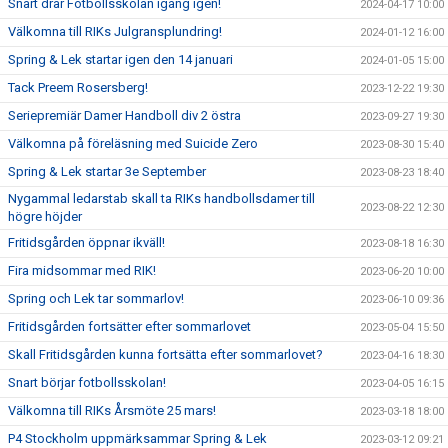
Snart drar Fotbollsskolan igång igen!
2024-04-17 10:00
Välkomna till RIKs Julgransplundring!
2024-01-12 16:00
Spring & Lek startar igen den 14 januari
2024-01-05 15:00
Tack Preem Rosersberg!
2023-12-22 19:30
Seriepremiär Damer Handboll div 2 östra
2023-09-27 19:30
Välkomna på föreläsning med Suicide Zero
2023-08-30 15:40
Spring & Lek startar 3e September
2023-08-23 18:40
Nygammal ledarstab skall ta RIKs handbollsdamer till
2023-08-22 12:30
högre höjder
Fritidsgården öppnar ikväll!
2023-08-18 16:30
Fira midsommar med RIK!
2023-06-20 10:00
Spring och Lek tar sommarlov!
2023-06-10 09:36
Fritidsgården fortsätter efter sommarlovet
2023-05-04 15:50
Skall Fritidsgården kunna fortsätta efter sommarlovet?
2023-04-16 18:30
Snart börjar fotbollsskolan!
2023-04-05 16:15
Välkomna till RIKs Årsmöte 25 mars!
2023-03-18 18:00
P4 Stockholm uppmärksammar Spring & Lek
2023-03-12 09:21