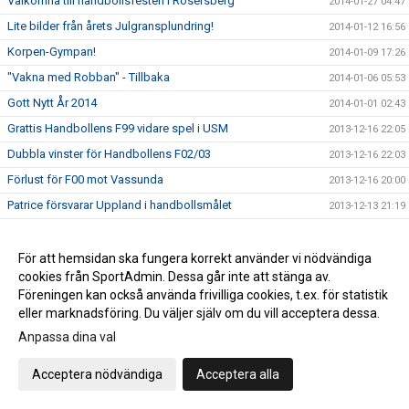
Välkomna till handbollsfesten i Rosersberg
2014-01-27 04:47
Lite bilder från årets Julgransplundring!
2014-01-12 16:56
Korpen-Gympan!
2014-01-09 17:26
"Vakna med Robban" - Tillbaka
2014-01-06 05:53
Gott Nytt År 2014
2014-01-01 02:43
Grattis Handbollens F99 vidare spel i USM
2013-12-16 22:05
Dubbla vinster för Handbollens F02/03
2013-12-16 22:03
Förlust för F00 mot Vassunda
2013-12-16 20:00
Patrice försvarar Uppland i handbollsmålet
2013-12-13 21:19
13 mål upp för Rosersbergs Handbolls B-flickor
2013-12-13 21:18
Svårt med Parkering på Norra sidan
2013-11-29 09:33
För att hemsidan ska fungera korrekt använder vi nödvändiga
cookies från SportAdmin. Dessa går inte att stänga av.
Rosersvinst i derbyt mot Skånela i Upplandsserien
2013-11-28 18:47
Föreningen kan också använda frivilliga cookies, t.ex. för statistik
Stort Grattis, Kristin!
2013-11-26 08:39
eller marknadsföring. Du väljer själv om du vill acceptera dessa.
Ny stor seger över Skånela IF
2013-11-26 08:36
Anpassa dina val
Juniortränare i Fotboll sökes!
2013-11-20 08:23
Acceptera nödvändiga
Acceptera alla
Kryss mot Rasbo
2013-11-18 08:17