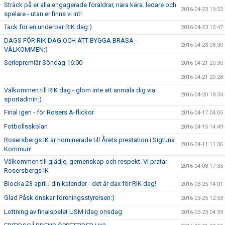
Sträck på er alla engagerade föräldrar, nära kära. ledare och
2016-04-23 19:52
spelare - utan er finns vi int!
Tack för en underbar RIK dag:)
2016-04-23 15:47
DAGS FÖR RIK DAG OCH ATT BYGGA BRASA -
2016-04-23 08:30
VÄLKOMMEN:)
Seriepremiär Söndag 16:00
2016-04-21 20:30
2016-04-21 20:28
Välkommen till RIK dag - glöm inte att anmäla dig via
2016-04-20 18:34
sportadmin:)
Final igen - för Rosers A-flickor
2016-04-17 04:05
Fotbollsskolan
2016-04-15 14:49
Rosersbergs IK är nominerade till Årets prestation i Sigtuna
2016-04-11 11:36
Kommun!
Välkommen till glädje, gemenskap och respekt. Vi pratar
2016-04-08 17:35
Rosersbergs IK
Blocka 23 april i din kalender - det är dax för RIK dag!
2016-03-25 14:01
Glad Påsk önskar föreningsstyrelsen:)
2016-03-25 12:53
Lottning av finalspelet USM idag onsdag
2016-03-23 04:39