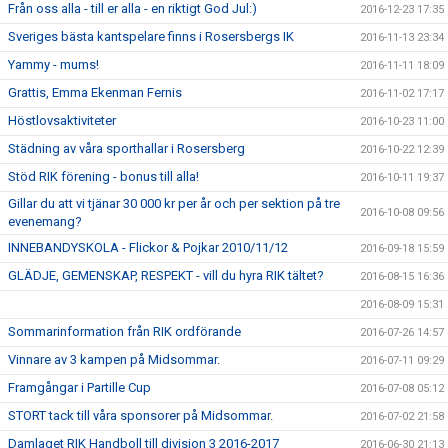
Från oss alla - till er alla - en riktigt God Jul:)
2016-12-23 17:35
Sveriges bästa kantspelare finns i Rosersbergs IK
2016-11-13 23:34
Yammy - mums!
2016-11-11 18:09
Grattis, Emma Ekenman Fernis
2016-11-02 17:17
Höstlovsaktiviteter
2016-10-23 11:00
Städning av våra sporthallar i Rosersberg
2016-10-22 12:39
Stöd RIK förening - bonus till alla!
2016-10-11 19:37
Gillar du att vi tjänar 30 000 kr per år och per sektion på tre
2016-10-08 09:56
evenemang?
INNEBANDYSKOLA - Flickor & Pojkar 2010/11/12
2016-09-18 15:59
GLÄDJE, GEMENSKAP, RESPEKT - vill du hyra RIK tältet?
2016-08-15 16:36
2016-08-09 15:31
Sommarinformation från RIK ordförande
2016-07-26 14:57
Vinnare av 3 kampen på Midsommar.
2016-07-11 09:29
Framgångar i Partille Cup
2016-07-08 05:12
STORT tack till våra sponsorer på Midsommar.
2016-07-02 21:58
Damlaget RIK Handboll till division 3 2016-2017
2016-06-30 21:13