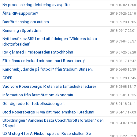
Ny process kring debitering av avgifter
2018-10-02 19:00
Äkta RIK-supporter?
2018-09-26 22:10
Basföreläsning om autism
2018-09-20 15:05
Rensning i Sportadmin
2018-09-17 22:01
Nytt besök av SISU med utbildningen "Världens bästa
2018-09-04 08:37
idrottsförälder!"
RIK går med i Prideparaden i Stockholm!
2018-07-25 09:28
Efter ännu en lyckad midsommar i Rosersberg!
2018-06-17 16:47
Kanonerbjudande på fotboll* från Stadium Stinsen!
2018-06-05 10:39
GDPR
2018-05-28 15:45
Vad vore Rosersbergs IK utan alla fantastiska ledare?
2018-05-08 18:17
Information från årsmötet om ekonomin
2018-05-01 10:35
Gör dig redo för fotbollssäsongen!
2018-04-18 21:11
Stöd Rosersbergs IK via ditt medlemskap i Stadium!
2018-04-17 17:03
Utbildningen "Världens bästa Coach/Idrottsförälder!" den
2018-04-07 18:58
25 april
USM steg 4 för A-Flickor spelas i Rosershallen. Se
2018-03-22 08:19