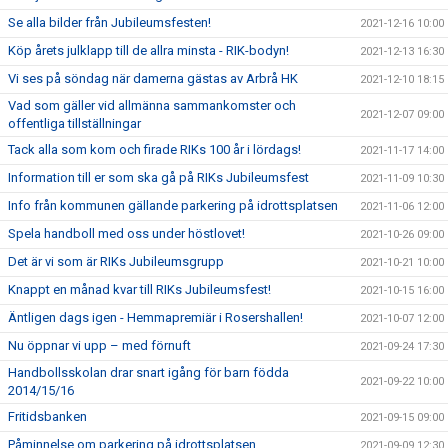
Se alla bilder från Jubileumsfesten!
2021-12-16 10:00
Köp årets julklapp till de allra minsta - RIK-bodyn!
2021-12-13 16:30
Vi ses på söndag när damerna gästas av Arbrå HK
2021-12-10 18:15
Vad som gäller vid allmänna sammankomster och
2021-12-07 09:00
offentliga tillställningar
Tack alla som kom och firade RIKs 100 år i lördags!
2021-11-17 14:00
Information till er som ska gå på RIKs Jubileumsfest
2021-11-09 10:30
Info från kommunen gällande parkering på idrottsplatsen
2021-11-06 12:00
Spela handboll med oss under höstlovet!
2021-10-26 09:00
Det är vi som är RIKs Jubileumsgrupp
2021-10-21 10:00
Knappt en månad kvar till RIKs Jubileumsfest!
2021-10-15 16:00
Äntligen dags igen - Hemmapremiär i Rosershallen!
2021-10-07 12:00
Nu öppnar vi upp – med förnuft
2021-09-24 17:30
Handbollsskolan drar snart igång för barn födda
2021-09-22 10:00
2014/15/16
Fritidsbanken
2021-09-15 09:00
Påminnelse om parkering på idrottsplatsen
2021-09-09 12:30