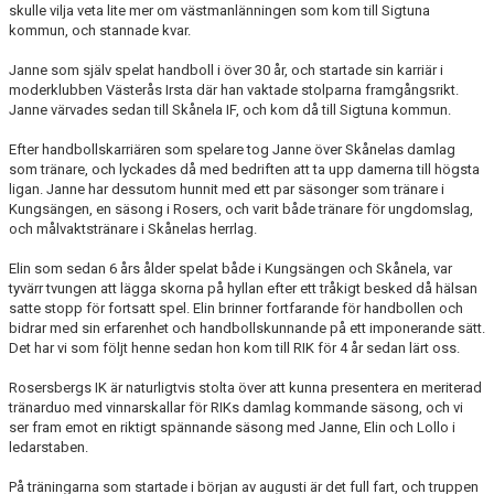
skulle vilja veta lite mer om västmanlänningen som kom till Sigtuna
kommun, och stannade kvar.
Janne som själv spelat handboll i över 30 år, och startade sin karriär i
moderklubben Västerås Irsta där han vaktade stolparna framgångsrikt.
Janne värvades sedan till Skånela IF, och kom då till Sigtuna kommun.
Efter handbollskarriären som spelare tog Janne över Skånelas damlag
som tränare, och lyckades då med bedriften att ta upp damerna till högsta
ligan. Janne har dessutom hunnit med ett par säsonger som tränare i
Kungsängen, en säsong i Rosers, och varit både tränare för ungdomslag,
och målvaktstränare i Skånelas herrlag.
Elin som sedan 6 års ålder spelat både i Kungsängen och Skånela, var
tyvärr tvungen att lägga skorna på hyllan efter ett tråkigt besked då hälsan
satte stopp för fortsatt spel. Elin brinner fortfarande för handbollen och
bidrar med sin erfarenhet och handbollskunnande på ett imponerande sätt.
Det har vi som följt henne sedan hon kom till RIK för 4 år sedan lärt oss.
Rosersbergs IK är naturligtvis stolta över att kunna presentera en meriterad
tränarduo med vinnarskallar för RIKs damlag kommande säsong, och vi
ser fram emot en riktigt spännande säsong med Janne, Elin och Lollo i
ledarstaben.
På träningarna som startade i början av augusti är det full fart, och truppen