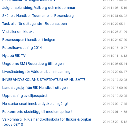
Julgransplundring, Valborg och midsommar
2014-11-05 15:16
Skånela Handboll Tournament i Rosersberg
2014-10-31 06:02
Tack alla för deltagande - Roserscupen
2014-10-27 05:41
Vi ställer om klockan
2014-10-25 21:09
Roserscupen i handboll i helgen
2014-10-24 07:20
Fotbollsavslutning 2014
2014-10-13 10:07
Nytt på RIK TV
2014-10-11 16:13
Ungdoms SM i Rosersberg till helgen
2014-10-03 05:44
Livesändning för Världens barn insamling
2014-09-29 06:47
INNEBANDYSKOLANS STARTDATUM ÄR NU SATT!
2014-09-17 22:08
Landslagstjej från RIK Handboll uttagen
2014-09-16 00:40
Upprustning av elljusspåret
2014-09-10 22:05
Nu startar snart innebandyskolan igång!
2014-09-09 17:45
Fotkomforts skoinlägg till medlemspriser!
2014-09-01 14:38
Välkomna till RIK:s handbollsskola för flickor & pojkar
2014-08-29 15:12
födda 08/10