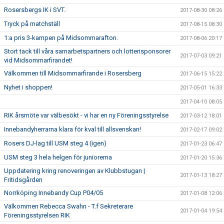
Rosersbergs IK i SVT.
2017-08-30 08:26
Tryck på matchställ
2017-08-15 08:30
1:a pris 3-kampen på Midsommarafton.
2017-08-06 20:17
Stort tack till våra samarbetspartners och lotterisponsorer
2017-07-03 09:21
vid Midsommarfirandet!
Välkommen till Midsommarfirande i Rosersberg
2017-06-15 15:22
Nyhet i shoppen!
2017-05-01 16:33
2017-04-10 08:05
RIK årsmöte var välbesökt - vi har en ny Föreningsstyrelse
2017-03-12 18:01
Innebandyherrarna klara för kval till allsvenskan!
2017-02-17 09:02
Rosers DJ-lag till USM steg 4 (igen)
2017-01-23 06:47
USM steg 3 hela helgen för juniorerna
2017-01-20 15:36
Uppdatering kring renoveringen av Klubbstugan |
2017-01-13 18:27
Fritidsgården
Norrköping Innebandy Cup P04/05
2017-01-08 12:06
Välkommen Rebecca Swahn - T.f Sekreterare
2017-01-04 19:54
Föreningsstyrelsen RIK