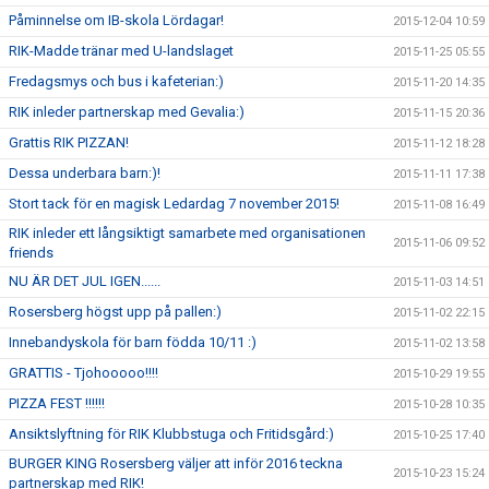
Påminnelse om IB-skola Lördagar!
2015-12-04 10:59
RIK-Madde tränar med U-landslaget
2015-11-25 05:55
Fredagsmys och bus i kafeterian:)
2015-11-20 14:35
RIK inleder partnerskap med Gevalia:)
2015-11-15 20:36
Grattis RIK PIZZAN!
2015-11-12 18:28
Dessa underbara barn:)!
2015-11-11 17:38
Stort tack för en magisk Ledardag 7 november 2015!
2015-11-08 16:49
RIK inleder ett långsiktigt samarbete med organisationen
2015-11-06 09:52
friends
NU ÄR DET JUL IGEN......
2015-11-03 14:51
Rosersberg högst upp på pallen:)
2015-11-02 22:15
Innebandyskola för barn födda 10/11 :)
2015-11-02 13:58
GRATTIS - Tjohooooo!!!!
2015-10-29 19:55
PIZZA FEST !!!!!!
2015-10-28 10:35
Ansiktslyftning för RIK Klubbstuga och Fritidsgård:)
2015-10-25 17:40
BURGER KING Rosersberg väljer att inför 2016 teckna
2015-10-23 15:24
partnerskap med RIK!