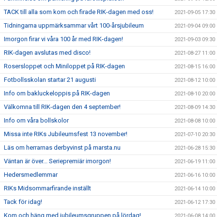
TACK till alla som kom och firade RIK-dagen med oss!
2021-09-05 17:30
Tidningarna uppmärksammar vårt 100-årsjubileum
2021-09-04 09:00
Imorgon firar vi våra 100 år med RIK-dagen!
2021-09-03 09:30
RIK-dagen avslutas med disco!
2021-08-27 11:00
Rosersloppet och Miniloppet på RIK-dagen
2021-08-15 16:00
Fotbollsskolan startar 21 augusti
2021-08-12 10:00
Info om bakluckeloppis på RIK-dagen
2021-08-10 20:00
Välkomna till RIK-dagen den 4 september!
2021-08-09 14:30
Info om våra bollskolor
2021-08-08 10:00
Missa inte RIKs Jubileumsfest 13 november!
2021-07-10 20:30
Läs om herrarnas derbyvinst på marsta.nu
2021-06-28 15:30
Väntan är över... Seriepremiär imorgon!
2021-06-19 11:00
Hedersmedlemmar
2021-06-16 10:00
RIKs Midsommarfirande inställt
2021-06-14 10:00
Tack för idag!
2021-06-12 17:30
Kom och häng med jubileumsgruppen på lördag!
2021-06-08 14:00