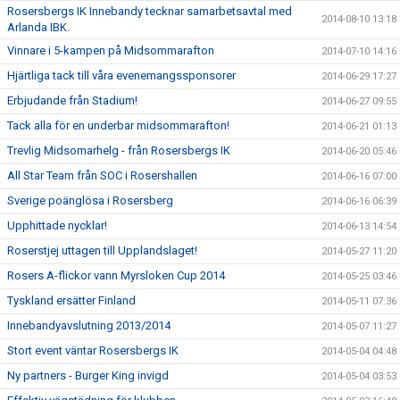
Rosersbergs IK Innebandy tecknar samarbetsavtal med
2014-08-10 13:18
Arlanda IBK.
Vinnare i 5-kampen på Midsommarafton
2014-07-10 14:16
Hjärtliga tack till våra evenemangssponsorer
2014-06-29 17:27
Erbjudande från Stadium!
2014-06-27 09:55
Tack alla för en underbar midsommarafton!
2014-06-21 01:13
Trevlig Midsomarhelg - från Rosersbergs IK
2014-06-20 05:46
All Star Team från SOC i Rosershallen
2014-06-16 07:00
Sverige poänglösa i Rosersberg
2014-06-16 06:39
Upphittade nycklar!
2014-06-13 14:54
Roserstjej uttagen till Upplandslaget!
2014-05-27 11:20
Rosers A-flickor vann Myrsloken Cup 2014
2014-05-25 03:46
Tyskland ersätter Finland
2014-05-11 07:36
Innebandyavslutning 2013/2014
2014-05-07 11:27
Stort event väntar Rosersbergs IK
2014-05-04 04:48
Ny partners - Burger King invigd
2014-05-04 03:53