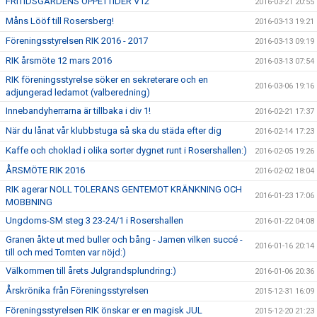
FRITIDSGÅRDENS ÖPPETTIDER V12
2016-03-21 20:55
Måns Lööf till Rosersberg!
2016-03-13 19:21
Föreningsstyrelsen RIK 2016 - 2017
2016-03-13 09:19
RIK årsmöte 12 mars 2016
2016-03-13 07:54
RIK föreningsstyrelse söker en sekreterare och en
2016-03-06 19:16
adjungerad ledamot (valberedning)
Innebandyherrarna är tillbaka i div 1!
2016-02-21 17:37
När du lånat vår klubbstuga så ska du städa efter dig
2016-02-14 17:23
Kaffe och choklad i olika sorter dygnet runt i Rosershallen:)
2016-02-05 19:26
ÅRSMÖTE RIK 2016
2016-02-02 18:04
RIK agerar NOLL TOLERANS GENTEMOT KRÄNKNING OCH
2016-01-23 17:06
MOBBNING
Ungdoms-SM steg 3 23-24/1 i Rosershallen
2016-01-22 04:08
Granen åkte ut med buller och bång - Jamen vilken succé -
2016-01-16 20:14
till och med Tomten var nöjd:)
Välkommen till årets Julgrandsplundring:)
2016-01-06 20:36
Årskrönika från Föreningsstyrelsen
2015-12-31 16:09
Föreningsstyrelsen RIK önskar er en magisk JUL
2015-12-20 21:23