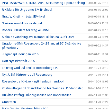
INNEBANDYAVSLUTNING 28/3, Mixturnering + prisutdelning
2015-03-25 21:18
RIK klara för Ungdoms-SM finalspel
2015-03-16 05:02
Grattis, Kristin - nästa JEM-kval
2015-02-18 18:13
Spelare som tillhör rikslägret
2015-02-09 22:24
Rosers F00 klara för steg 4 i USM
2015-01-25 22:15
Makalös vändning av F00 mot Eskilstuna Guif i USM
2015-01-24 23:24
Ungdoms-SM i Rosersberg 24-25 januari 2015 sänds live
2015-01-22 14:37
på WebbTV
Julgransplundringen 2015
2015-01-11 19:51
Gott Nytt Idrottsår 2015
2014-12-31 04:58
En riktig God Jul önskar Rosersbergs IK
2014-12-24 05:45
Nytt USM-förtroende till Rosersberg
2014-12-10 14:48
Rosersbergs IK växer - nytt herrlag i handboll
2014-12-09 16:09
Kristin uttagen till Scand Iberico för Sveriges U16-landslag
2014-11-20 11:15
Otillåtna intrång i Råbergshallen och Rosershallen.
2014-11-20 09:30
Gräsroten!
2014-11-20 09:27
RIK:s Gracia - Sveriges bästa MV
2014-11-10 05:32