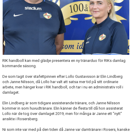
PROFILGUIDE
HITTA HIT!
INFORMATION TILL LEDARE
BILDARKIV
RIK handboll kan med glädje presentera en ny tränarduo för RIKs damlag
kommande säsong.
De som tagit över stafettpinnen efter Lollo Gustavsson är Elin Lindberg
och Janne Nilsson, då Lollo har valt att satsa mer tid på sitt ordinarie
arbete, men hänger kvar i RIK handboll, och tar i nu en administrativ roll i
damlaget.
Elin Lindberg är som tidigare assisterande tränare, och Janne Nilsson
kommer in som huvudtränare. Elin känner de flesta till då hon assisterat
Lollo när de tog över damlaget 2019, men för många är Janne ett ”nytt”
ansikte i Rosersberg.
Ni som inte var med på den tiden då Janne var damtränare i Rosers, kanske