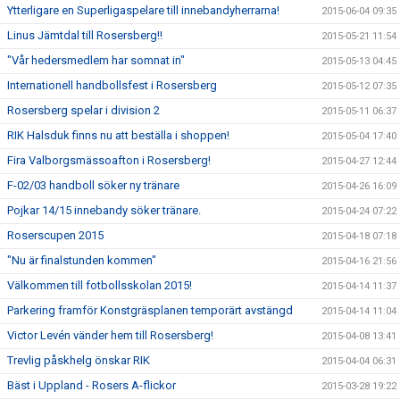
Ytterligare en Superligaspelare till innebandyherrarna!
2015-06-04 09:35
Linus Jämtdal till Rosersberg!!
2015-05-21 11:54
"Vår hedersmedlem har somnat in"
2015-05-13 04:45
Internationell handbollsfest i Rosersberg
2015-05-12 07:35
Rosersberg spelar i division 2
2015-05-11 06:37
RIK Halsduk finns nu att beställa i shoppen!
2015-05-04 17:40
Fira Valborgsmässoafton i Rosersberg!
2015-04-27 12:44
F-02/03 handboll söker ny tränare
2015-04-26 16:09
Pojkar 14/15 innebandy söker tränare.
2015-04-24 07:22
Roserscupen 2015
2015-04-18 07:18
"Nu är finalstunden kommen"
2015-04-16 21:56
Välkommen till fotbollsskolan 2015!
2015-04-14 11:37
Parkering framför Konstgräsplanen temporärt avstängd
2015-04-14 11:04
Victor Levén vänder hem till Rosersberg!
2015-04-08 13:41
Trevlig påskhelg önskar RIK
2015-04-04 06:31
Bäst i Uppland - Rosers A-flickor
2015-03-28 19:22