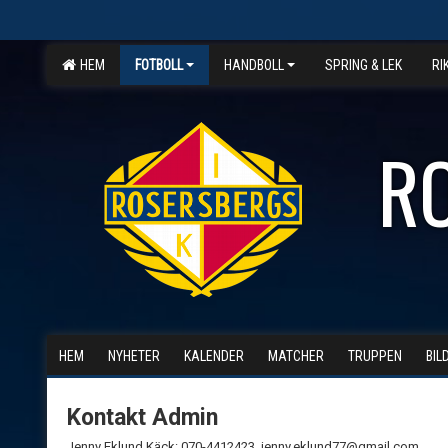
HEM
FOTBOLL
HANDBOLL
SPRING & LEK
RI
R
HEM
NYHETER
KALENDER
MATCHER
TRUPPEN
BIL
Kontakt Admin
Jenny Eklund Käck: 070-4412423. jenny.eklund77@gmail.com