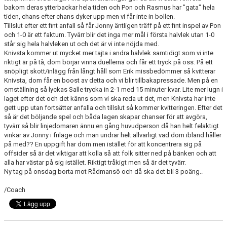
bakom deras ytterbackar hela tiden och Pon och Rasmus har "gata" hela
tiden, chans efter chans dyker upp men vi får inte in bollen.
Tillslut efter ett fint anfall så får Jonny äntligen träff på ett fint inspel av Pon
och 1-0 är ett faktum. Tyvärr blir det inga mer mål i första halvlek utan 1-0
står sig hela halvleken ut och det är vi inte nöjda med.
Knivsta kommer ut mycket mer tajta i andra halvlek samtidigt som vi inte
riktigt är på tå, dom börjar vinna duellerna och får ett tryck på oss. På ett
snöpligt skott/inlägg från långt håll som Erik missbedömmer så kvitterar
Knivsta, dom får en boost av detta och vi blir tillbakapressade. Men på en
omställning så lyckas Salle trycka in 2-1 med 15 minuter kvar. Lite mer lugn i
laget efter det och det känns som vi ska reda ut det, men Knivsta har inte
gett upp utan fortsätter anfalla och tillslut så kommer kvitteringen. Efter det
så är det böljande spel och båda lagen skapar chanser för att avgöra,
tyvärr så blir linjedomaren ännu en gång huvudperson då han helt felaktigt
vinkar av Jonny i friläge och man undrar helt allvarligt vad dom ibland håller
på med?? En uppgift har dom men istället för att koncentrera sig på
offsider så är det viktigar att kolla så att folk sitter ned på bänken och att
alla har västar på sig istället. Riktigt tråkigt men så är det tyvärr.
Ny tag på onsdag borta mot Rådmansö och då ska det bli 3 poäng..
/Coach