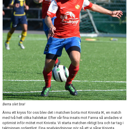
BILDGALLERI
DOKUMENT
KONTAKT
SPONSORER
UPPLANDSCUPEN 2026
SERIETABELL DIV 4 2026
MATCHER
Berra slet bra!
Ännu ett kryss för oss blev det i matchen borta mot Knivsta IK, en match
med två helt olika halvlekar. Efter vår fina insats mot Fanna så andades vi
optimist inför mötet mot Knivsta. Vi starta matchen riktigt bra och tar tag i
taktpinnen ordentligt. Fina spelvändningar gör så att vi sårar Knivsta