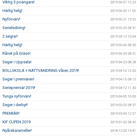
Viktig 3 poängare!
2019-06-07 15:23
Härlig helg!
2019-06-03 11:05
Nyförvärv!
2019-05-21 13:55
Serieledning!
2019-05-20 08:31
2 segrar!
2019-05-13 10:04
Härlig helg!
2019-05-06 08:30
Rånet på Gräsö!
2019-04-29 08:31
Seger i Uppsala!
2019-04-23 08:28
BOLLSKOLA + NATTVANDRING Våren 2019!
2019-04-16 15:50
Seger i premiären!
2019-04-15 08:13
Seriepremiär 2019!
2019-04-12 11:30
Tunga nyförvärv!
2019-04-05 10:00
Seger i derbyt!
2019-03-25 08:37
PREMIÄR!
2019-03-04 12:57
KIF CUPEN 2019
2019-01-02 08:45
Nyårskarameller!
2018-12-20 13:41