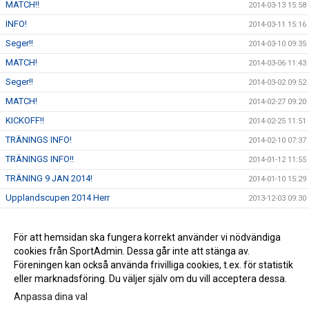
MATCH!!
2014-03-13 15:58
INFO!
2014-03-11 15:16
Seger!!
2014-03-10 09:35
MATCH!
2014-03-06 11:43
Seger!!
2014-03-02 09:52
MATCH!
2014-02-27 09:20
KICKOFF!!
2014-02-25 11:51
TRÄNINGS INFO!
2014-02-10 07:37
TRÄNINGS INFO!!
2014-01-12 11:55
TRÄNING 9 JAN 2014!
2014-01-10 15:29
Upplandscupen 2014 Herr
2013-12-03 09:30
Juniortränare sökes !
2013-11-20 09:38
Välkomna!
För att hemsidan ska fungera korrekt använder vi nödvändiga
2013-11-20 09:33
cookies från SportAdmin. Dessa går inte att stänga av.
Tack !
2013-10-25 07:46
Föreningen kan också använda frivilliga cookies, t.ex. för statistik
eller marknadsföring. Du väljer själv om du vill acceptera dessa.
Anpassa dina val