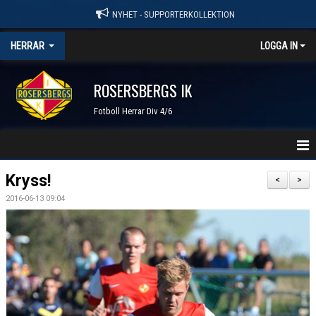
NYHET - SUPPORTERKOLLEKTION
HERRAR
LOGGA IN
ROSERSBERGS IK
Fotboll Herrar Div 4/6
HEM
Kryss!
<
>
2016-06-13 09:04
NYHETER
KALENDER
TRUPPEN
GÄSTBOK