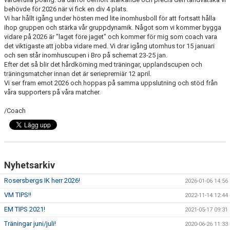
BILDGALLERI
behövde för 2026 när vi fick en div 4 plats.
Vi har hållt igång under hösten med lite inomhusboll för att fortsatt hålla
ihop gruppen och stärka vår gruppdynamik. Något som vi kommer bygga
DOKUMENT
vidare på 2026 är "laget före jaget" och kommer för mig som coach vara
det viktigaste att jobba vidare med. Vi drar igång utomhus tor 15 januari
KONTAKT
och sen står inomhuscupen i Bro på schemat 23-25 jan.
Efter det så blir det hårdkörning med träningar, upplandscupen och
SPONSORER
träningsmatcher innan det är seriepremiär 12 april.
Vi ser fram emot 2026 och hoppas på samma uppslutning och stöd från
våra supporters på våra matcher.
UPPLANDSCUPEN 2026
/Coach
SERIETABELL DIV 4 2026
MATCHER
Nyhetsarkiv
Rosersbergs IK herr 2026!
2026-01-06 14:56
VM TIPS!!
2022-11-14 12:44
EM TIPS 2021!
2021-05-17 09:31
Träningar juni/juli!
2020-06-26 11:33