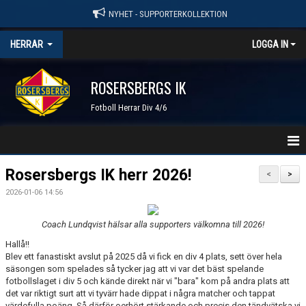
NYHET - SUPPORTERKOLLEKTION
HERRAR
LOGGA IN
ROSERSBERGS IK
Fotboll Herrar Div 4/6
HEM
Rosersbergs IK herr 2026!
<
>
2026-01-06 14:56
NYHETER
Coach Lundqvist hälsar alla supporters välkomna till 2026!
KALENDER
Hallå!!
TRUPPEN
Blev ett fanastiskt avslut på 2025 då vi fick en div 4 plats, sett över hela
säsongen som spelades så tycker jag att vi var det bäst spelande
fotbollslaget i div 5 och kände direkt när vi "bara" kom på andra plats att
GÄSTBOK
det var riktigt surt att vi tyvärr hade dippat i några matcher och tappat
värdefulla poäng. Så därför oerhört stärkande och precis den tändvätska vi