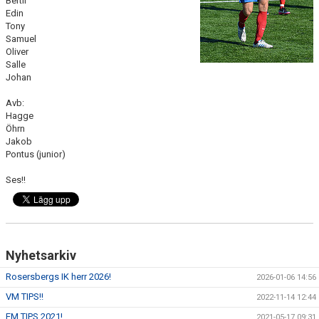
Bertil
BILDGALLERI
Edin
Tony
Samuel
DOKUMENT
Oliver
Salle
KONTAKT
Johan
SPONSORER
Avb:
Hagge
Öhrn
UPPLANDSCUPEN 2026
Jakob
Pontus (junior)
SERIETABELL DIV 4 2026
Ses!!
MATCHER
Nyhetsarkiv
Rosersbergs IK herr 2026!
2026-01-06 14:56
VM TIPS!!
2022-11-14 12:44
EM TIPS 2021!
2021-05-17 09:31