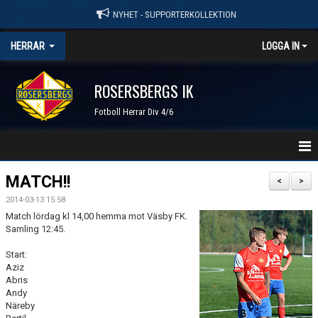
NYHET - SUPPORTERKOLLEKTION
HERRAR
LOGGA IN
ROSERSBERGS IK
Fotboll Herrar Div 4/6
HEM
MATCH!!
<
>
2014-03-13 15:58
NYHETER
Match lördag kl 14,00 hemma mot Väsby FK.
Samling 12:45.
KALENDER
Start:
TRUPPEN
Aziz
Abris
Andy
GÄSTBOK
Näreby