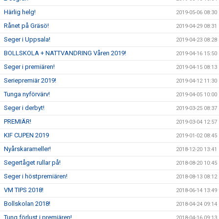
Härlig helg!
2019-05-06 08:30
Rånet på Gräsö!
2019-04-29 08:31
Seger i Uppsala!
2019-04-23 08:28
BOLLSKOLA + NATTVANDRING Våren 2019!
2019-04-16 15:50
Seger i premiären!
2019-04-15 08:13
Seriepremiär 2019!
2019-04-12 11:30
Tunga nyförvärv!
2019-04-05 10:00
Seger i derbyt!
2019-03-25 08:37
PREMIÄR!
2019-03-04 12:57
KIF CUPEN 2019
2019-01-02 08:45
Nyårskarameller!
2018-12-20 13:41
Segertåget rullar på!
2018-08-20 10:45
Seger i höstpremiären!
2018-08-13 08:12
VM TIPS 2018!
2018-06-14 13:49
Bollskolan 2018!
2018-04-24 09:14
Tung förlust i premiären!
2018-04-16 09:13