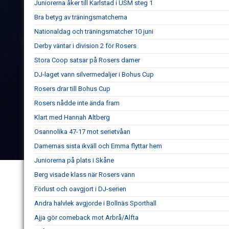
Juniorerna åker till Karlstad i USM steg 1
Bra betyg av träningsmatcherna
Nationaldag och träningsmatcher 10 juni
Derby väntar i division 2 för Rosers
Stora Coop satsar på Rosers damer
DJ-laget vann silvermedaljer i Bohus Cup
Rosers drar till Bohus Cup
Rosers nådde inte ända fram
Klart med Hannah Altberg
Osannolika 47-17 mot serietvåan
Damernas sista ikväll och Emma flyttar hem
Juniorerna på plats i Skåne
Berg visade klass när Rosers vann
Förlust och oavgjort i DJ-serien
Andra halvlek avgjorde i Bollnäs Sporthall
Ajja gör comeback mot Arbrå/Alfta