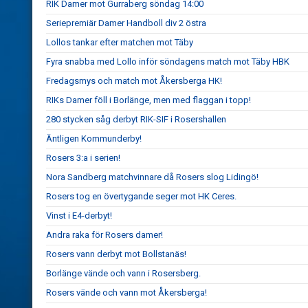
RIK Damer mot Gurraberg söndag 14:00
Seriepremiär Damer Handboll div 2 östra
Lollos tankar efter matchen mot Täby
Fyra snabba med Lollo inför söndagens match mot Täby HBK
Fredagsmys och match mot Åkersberga HK!
RIKs Damer föll i Borlänge, men med flaggan i topp!
280 stycken såg derbyt RIK-SIF i Rosershallen
Äntligen Kommunderby!
Rosers 3:a i serien!
Nora Sandberg matchvinnare då Rosers slog Lidingö!
Rosers tog en övertygande seger mot HK Ceres.
Vinst i E4-derbyt!
Andra raka för Rosers damer!
Rosers vann derbyt mot Bollstanäs!
Borlänge vände och vann i Rosersberg.
Rosers vände och vann mot Åkersberga!