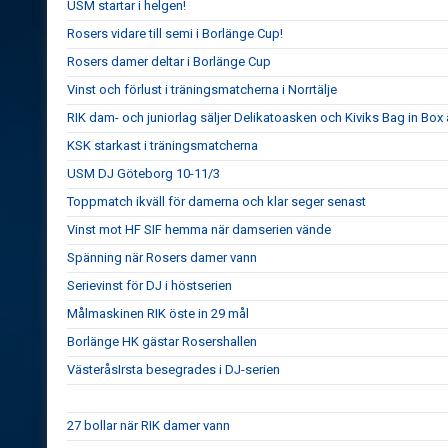
USM startar i helgen!
Rosers vidare till semi i Borlänge Cup!
Rosers damer deltar i Borlänge Cup
Vinst och förlust i träningsmatcherna i Norrtälje
RIK dam- och juniorlag säljer Delikatoasken och Kiviks Bag in Box
KSK starkast i träningsmatcherna
USM DJ Göteborg 10-11/3
Toppmatch ikväll för damerna och klar seger senast
Vinst mot HF SIF hemma när damserien vände
Spänning när Rosers damer vann
Serievinst för DJ i höstserien
Målmaskinen RIK öste in 29 mål
Borlänge HK gästar Rosershallen
VästeråsIrsta besegrades i DJ-serien
27 bollar när RIK damer vann