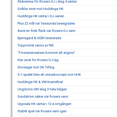
Skåneresa för Rosers DJ i steg 4 väntar
Solklar vinst mot Huddinge HK
Huddinge HK väntar i DJ-serien
Plus 22 mål när Vassunda besegrades
Aune en frisk fläck när Rosers DJ vann
Bjerregard & Ståhl levererade
Toppmötet vanns av RIK
"Försvarsinsatsen kommer att avgöra"
Klar vinst för Rosers DJ-lag
Storseger mot SK Tirfing
5-1-spelet blev ett vinnarkoncept mot HHK
Huddinge HK & VM-kvartsfinal
Ungdoms-SM steg 3 hela helgen
Sundström säker när Rosers vann
Uppsala HK väntar i 12:e omgången
Stabilt spel när Rosers vann igen