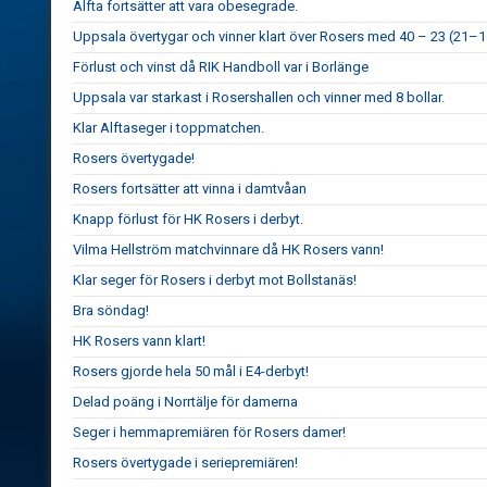
Alfta fortsätter att vara obesegrade.
Uppsala övertygar och vinner klart över Rosers med 40 – 23 (21–1
Förlust och vinst då RIK Handboll var i Borlänge
Uppsala var starkast i Rosershallen och vinner med 8 bollar.
Klar Alftaseger i toppmatchen.
Rosers övertygade!
Rosers fortsätter att vinna i damtvåan
Knapp förlust för HK Rosers i derbyt.
Vilma Hellström matchvinnare då HK Rosers vann!
Klar seger för Rosers i derbyt mot Bollstanäs!
Bra söndag!
HK Rosers vann klart!
Rosers gjorde hela 50 mål i E4-derbyt!
Delad poäng i Norrtälje för damerna
Seger i hemmapremiären för Rosers damer!
Rosers övertygade i seriepremiären!