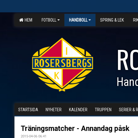
HEM
FOTBOLL
HANDBOLL
SPRING & LEK
RI
R
Hand
STARTSIDA
NYHETER
KALENDER
TRUPPEN
SERIER & 
Träningsmatcher - Annandag påsk
2015-04-06 06:41