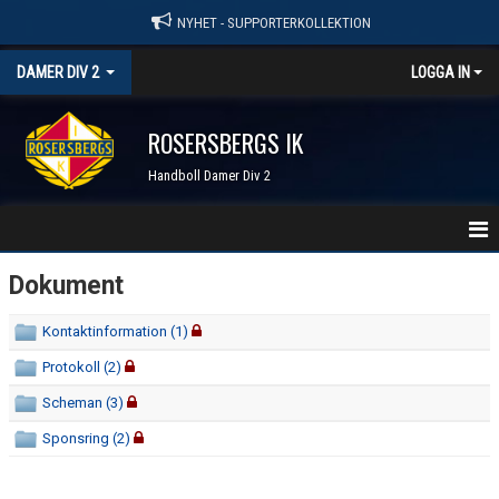
NYHET - SUPPORTERKOLLEKTION
DAMER DIV 2
LOGGA IN
ROSERSBERGS IK
Handboll Damer Div 2
STARTSIDA
Dokument
NYHETER
Kontaktinformation (1)
Protokoll (2)
KALENDER
Scheman (3)
TRUPPEN
Sponsring (2)
SERIER & RESULTAT