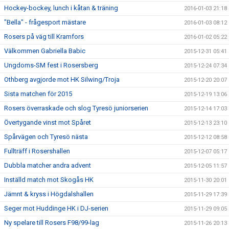
Hockey-bockey, lunch i kåtan & träning
2016-01-03 21:18
"Bella" - frågesport mästare
2016-01-03 08:12
Rosers på väg till Kramfors
2016-01-02 05:22
Välkommen Gabriella Babic
2015-12-31 05:41
Ungdoms-SM fest i Rosersberg
2015-12-24 07:34
Othberg avgjorde mot HK Silwing/Troja
2015-12-20 20:07
Sista matchen för 2015
2015-12-19 13:06
Rosers överraskade och slog Tyresö juniorserien
2015-12-14 17:03
Övertygande vinst mot Spåret
2015-12-13 23:10
Spårvägen och Tyresö nästa
2015-12-12 08:58
Fullträff i Rosershallen
2015-12-07 05:17
Dubbla matcher andra advent
2015-12-05 11:57
Inställd match mot Skogås HK
2015-11-30 20:01
Jämnt & kryss i Högdalshallen
2015-11-29 17:39
Seger mot Huddinge HK i DJ-serien
2015-11-29 09:05
Ny spelare till Rosers F98/99-lag
2015-11-26 20:13