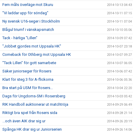
Fem måls överläge mot Skuru
2014-10-13 04:43
"Vi laddar upp för söndag"
2014-10-11 07:15
Ny svensk U16-seger i Stockholm
2014-10-11 07:04
Blågul triumf i vänskapsmatch
2014-10-10 05:06
Tack - härliga "Lillen"
2014-10-09 07:42
"Jobbet gjordes mot Uppsala HK"
2014-10-07 23:18
Comeback för Othberg mot Uppsala HK
2014-10-07 09:27
"Tack Lillen" för gott samarbete
2014-10-07 06:05
Säker juniorseger för Rosers
2014-10-06 07:42
Klart för steg 3 för A-flickorna
2014-10-06 05:36
Bra start på USM för Rosers...
2014-10-04 22:20
Dags för Ungdoms-SM i Rosersberg
2014-10-03 05:42
RIK Handboll auktionerar ut matchtröja
2014-09-29 06:49
Riktigt bra spel från Rosers sida
2014-09-28 21:14
...och även AIK drar sig ur
2014-09-26 20:19
Spånga HK drar sig ur Juniorserien
2014-09-26 14:06