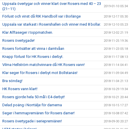
Uppsala övertygar och vinner klart över Rosers med 40 – 23
2019-01-10 05:34
(21–11)
Förlust och vinst då RIK Handboll var i Borlänge
2018-12-17 05:30
Uppsala var starkast i Rosershallen och vinner med 8 bollar.
2018-12-10 05:23
Klar Alftaseger i toppmatchen.
2018-12-02 21:19
Rosers övertygade!
2018-11-25 19:36
Rosers fortsätter att vinna i damtvåan
2018-11-23 05:18
Knapp förlust för HK Rosers i derbyt.
2018-11-17 08:13
Vilma Hellström matchvinnare då HK Rosers vann!
2018-11-14 04:41
Klar seger för Rosers i derbyt mot Bollstanäs!
2018-11-09 04:49
Bra söndag!
2018-11-04 21:13
HK Rosers vann klart!
2018-10-29 19:34
Rosers gjorde hela 50 mål i E4-derbyt!
2018-10-21 20:44
Delad poäng i Norrtälje för damerna
2018-10-15 17:27
Seger i hemmapremiären för Rosers damer!
2018-10-08 07:42
Rosers övertygade i seriepremiären!
2018-09-30 20:27