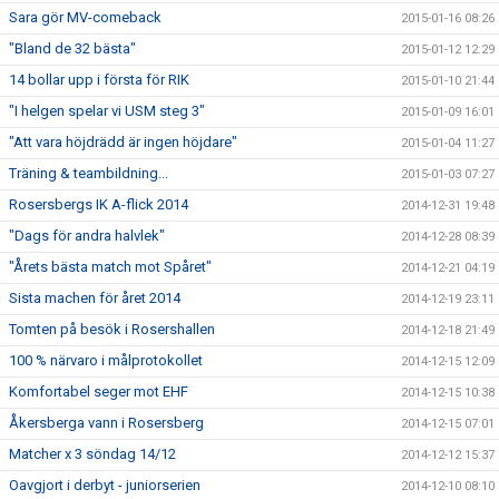
Sara gör MV-comeback
2015-01-16 08:26
"Bland de 32 bästa"
2015-01-12 12:29
14 bollar upp i första för RIK
2015-01-10 21:44
"I helgen spelar vi USM steg 3"
2015-01-09 16:01
"Att vara höjdrädd är ingen höjdare"
2015-01-04 11:27
Träning & teambildning...
2015-01-03 07:27
Rosersbergs IK A-flick 2014
2014-12-31 19:48
"Dags för andra halvlek"
2014-12-28 08:39
"Årets bästa match mot Spåret"
2014-12-21 04:19
Sista machen för året 2014
2014-12-19 23:11
Tomten på besök i Rosershallen
2014-12-18 21:49
100 % närvaro i målprotokollet
2014-12-15 12:09
Komfortabel seger mot EHF
2014-12-15 10:38
Åkersberga vann i Rosersberg
2014-12-15 07:01
Matcher x 3 söndag 14/12
2014-12-12 15:37
Oavgjort i derbyt - juniorserien
2014-12-10 08:10