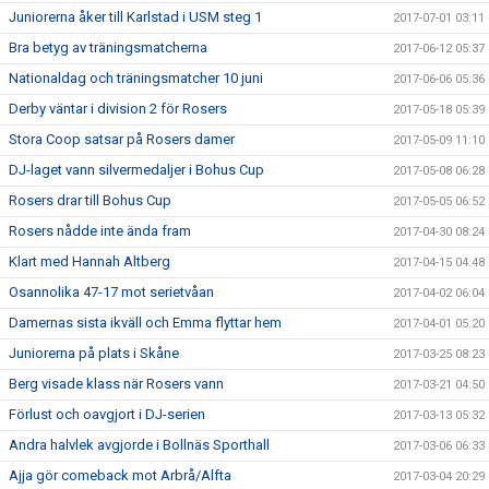
Juniorerna åker till Karlstad i USM steg 1
2017-07-01 03:11
Bra betyg av träningsmatcherna
2017-06-12 05:37
Nationaldag och träningsmatcher 10 juni
2017-06-06 05:36
Derby väntar i division 2 för Rosers
2017-05-18 05:39
Stora Coop satsar på Rosers damer
2017-05-09 11:10
DJ-laget vann silvermedaljer i Bohus Cup
2017-05-08 06:28
Rosers drar till Bohus Cup
2017-05-05 06:52
Rosers nådde inte ända fram
2017-04-30 08:24
Klart med Hannah Altberg
2017-04-15 04:48
Osannolika 47-17 mot serietvåan
2017-04-02 06:04
Damernas sista ikväll och Emma flyttar hem
2017-04-01 05:20
Juniorerna på plats i Skåne
2017-03-25 08:23
Berg visade klass när Rosers vann
2017-03-21 04:50
Förlust och oavgjort i DJ-serien
2017-03-13 05:32
Andra halvlek avgjorde i Bollnäs Sporthall
2017-03-06 06:33
Ajja gör comeback mot Arbrå/Alfta
2017-03-04 20:29