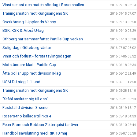
Vinst senast och match söndag i Rosershallen
2016-09-18 05:13
Träningsmatch mot Kungsängens SK
2016-09-15 07:07
Överkörning i Upplands Väsby
2016-09-13 06:50
BSK, KSK & Arbrå U-lag
2016-09-10 05:29
Othberg har sammanfattat Partille Cup veckan
2016-07-10 06:30
Solig dag i Göteborg väntar
2016-07-07 08:02
Vinst och förlust - första tävlingsdagen
2016-07-06 08:32
Motståndare klart - Partille Cup
2016-06-18 05:34
Åtta bollar upp mot division II-lag
2016-06-12 21:49
USM DJ steg 1 i Lund
2016-06-11 17:50
Träningsmatch mot Kungsängens SK
2016-05-28 18:10
"Ståhl ansluter sig till oss"
2016-05-21 05:23
Fastställd division 3-serie
2016-05-19 15:17
Rosers-trio kallade till riks 4
2016-05-18 04:33
Peter Blom och Robban Zetterquist tar över
2016-05-10 05:44
Handbollsavslutning med RIK 10 maj
2016-05-07 06:38