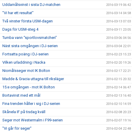
Uddamålsvinst i sista DJ-matchen
2016-03-19 06:42
"Vi har ett resultat"
2016-03-14 04:58
Två vinster första USM-dagen
2016-03-13 07:03
Dags för USM-steg 4
2016-03-11 23:05
Tumba vann “sportlovsmatchen”
2016-03-06 04:56
Näst sista omgången i DJ-serien
2016-03-04 22:01
Fortsatta poäng i DJ-serien
2016-02-23 15:23
Vilken urladdning i Nacka
2016-02-20 19:26
Niomålsseger mot IK Bolton
2016-02-17 22:21
Madde & Gracia uttagna till riksläger
2016-02-15 20:32
15:e omgången - mot IK Bolton
2016-02-14 06:47
Bortavinst med ett mål
2016-02-13 16:40
Fina trenden håller i sig i DJ-serien
2016-02-10 14:59
Skånela IF på tisdag kväll
2016-02-08 20:23
Seger mot Westermalm i F99-serien
2016-02-07 19:16
"Vi går för seger"
2016-02-04 22:48