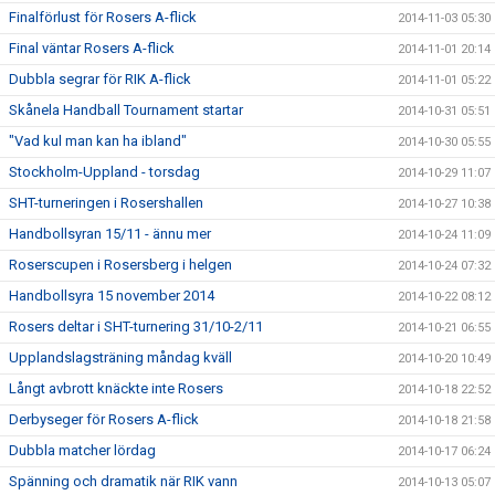
Finalförlust för Rosers A-flick
2014-11-03 05:30
Final väntar Rosers A-flick
2014-11-01 20:14
Dubbla segrar för RIK A-flick
2014-11-01 05:22
Skånela Handball Tournament startar
2014-10-31 05:51
"Vad kul man kan ha ibland"
2014-10-30 05:55
Stockholm-Uppland - torsdag
2014-10-29 11:07
SHT-turneringen i Rosershallen
2014-10-27 10:38
Handbollsyran 15/11 - ännu mer
2014-10-24 11:09
Roserscupen i Rosersberg i helgen
2014-10-24 07:32
Handbollsyra 15 november 2014
2014-10-22 08:12
Rosers deltar i SHT-turnering 31/10-2/11
2014-10-21 06:55
Upplandslagsträning måndag kväll
2014-10-20 10:49
Långt avbrott knäckte inte Rosers
2014-10-18 22:52
Derbyseger för Rosers A-flick
2014-10-18 21:58
Dubbla matcher lördag
2014-10-17 06:24
Spänning och dramatik när RIK vann
2014-10-13 05:07