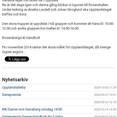
Senaste laget träffades var i Uppsala.
KONTAKT
Nu är det dags igen och denna gång blickar vi ögonen till Rosershallen.
Under ledning av Anette Lundell och Johan Skoglund ska Upplandslaget
träffas och köra.
DOKUMENT
Den stora truppen är uppdelat i två grupper och kommer att träna kl: 10.00-
BILDGALLERI
12.00 och andra gruppen kör mellan kl: 14.00-16.00.
Rosersbergs IK Handboll
MATCHER
Ps I november 2014 väntar det stora målet för Upplandslaget, då Sverige
Cupen avgörs.
Nyhetsarkiv
Upplandsderby
2024-10-05 11:29
Seriepremiär
2024-09-27 19:01
2024-09-16 16:10
RIK Damer mot Gurraberg söndag 14:00
2023-10-14 14:00
Seriepremiär Damer Handboll div 2 östra
2023-09-27 19:30