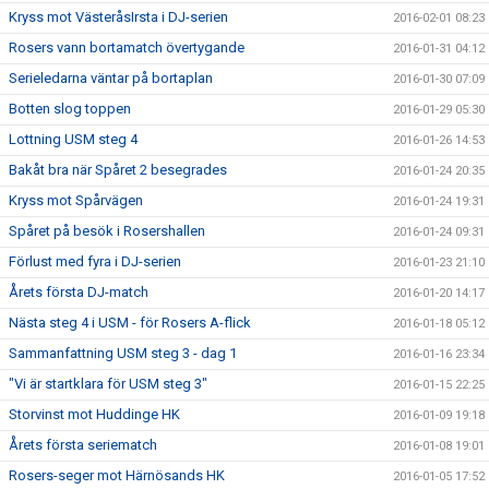
Kryss mot VästeråsIrsta i DJ-serien
2016-02-01 08:23
Rosers vann bortamatch övertygande
2016-01-31 04:12
Serieledarna väntar på bortaplan
2016-01-30 07:09
Botten slog toppen
2016-01-29 05:30
Lottning USM steg 4
2016-01-26 14:53
Bakåt bra när Spåret 2 besegrades
2016-01-24 20:35
Kryss mot Spårvägen
2016-01-24 19:31
Spåret på besök i Rosershallen
2016-01-24 09:31
Förlust med fyra i DJ-serien
2016-01-23 21:10
Årets första DJ-match
2016-01-20 14:17
Nästa steg 4 i USM - för Rosers A-flick
2016-01-18 05:12
Sammanfattning USM steg 3 - dag 1
2016-01-16 23:34
"Vi är startklara för USM steg 3"
2016-01-15 22:25
Storvinst mot Huddinge HK
2016-01-09 19:18
Årets första seriematch
2016-01-08 19:01
Rosers-seger mot Härnösands HK
2016-01-05 17:52