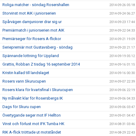
Roliga matcher - söndag Rosershallen
2014-09-26 05:18
Storvinst mot AIK i juniorserien
2014-09-24 06:27
Spårvägen damjuniorer drar sig ur
2014-09-23 17:44
Premiärmatch i juniorserien mot AIK
2014-09-22 04:33
Premiärseger för Rosers A-flickor
2014-09-21 19:09
Seriepremiär mot Gustavsberg - söndag
2014-09-20 21:17
Spännande lottning för Uppland
2014-09-19 05:12
Grattis, Robban Z tisdag 16 september 2014
2014-09-16 01:15
Kristin kallad till landslaget
2014-09-16 00:30
Rosers vann Skurucupen
2014-09-07 22:39
Rosers klara för kvartsfinal i Skurucupen
2014-09-06 22:19
Ny målvakt klar för Rosersbergs IK
2014-09-06 04:33
Dags för Skuru cupen
2014-09-06 03:47
Övertygande seger mot IF Hellton
2014-09-01 04:47
Vinst och förlust mot IFK Tumba HK
2014-08-31 03:46
RIK A-flick tröttade ut motståndet
2014-08-29 22:43