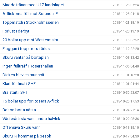
Madde tränar med U17-landslaget
2015-11-25 07:24
A-flickorna föll mot Sorunda IF
2015-11-23 04:18
Toppmatch i Stockholmsserien
2015-11-21 18:19
Förlust i derbyt
2015-11-20 19:19
20 bollar upp mot Westermalm
2015-11-15 03:52
Flaggan i topp trots förlust
2015-11-12 22:20
Skuru väntar på bortaplan
2015-11-08 13:42
Ingen fullträff i Rosershallen
2015-11-06 04:40
Dicken blev en munsbit
2015-11-01 16:28
Klart för final i SHF
2015-11-01 04:44
Bra start i SHT
2015-10-30 23:07
16 bollar upp för Rosers A-flick
2015-10-25 17:53
Bolton borta nästa
2015-10-24 21:14
VästeråsIrsta vann andra halvlek
2015-10-22 05:36
Offensiva Skuru vann
2015-10-18 15:10
Skuru IK kommer på besök
2015-10-17 04:39