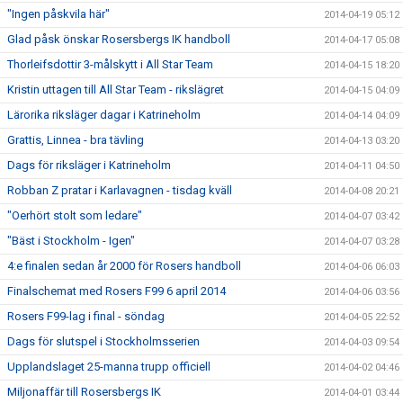
"Ingen påskvila här"
2014-04-19 05:12
Glad påsk önskar Rosersbergs IK handboll
2014-04-17 05:08
Thorleifsdottir 3-målskytt i All Star Team
2014-04-15 18:20
Kristin uttagen till All Star Team - rikslägret
2014-04-15 04:09
Lärorika riksläger dagar i Katrineholm
2014-04-14 04:09
Grattis, Linnea - bra tävling
2014-04-13 03:20
Dags för riksläger i Katrineholm
2014-04-11 04:50
Robban Z pratar i Karlavagnen - tisdag kväll
2014-04-08 20:21
"Oerhört stolt som ledare"
2014-04-07 03:42
"Bäst i Stockholm - Igen"
2014-04-07 03:28
4:e finalen sedan år 2000 för Rosers handboll
2014-04-06 06:03
Finalschemat med Rosers F99 6 april 2014
2014-04-06 03:56
Rosers F99-lag i final - söndag
2014-04-05 22:52
Dags för slutspel i Stockholmsserien
2014-04-03 09:54
Upplandslaget 25-manna trupp officiell
2014-04-02 04:46
Miljonaffär till Rosersbergs IK
2014-04-01 03:44