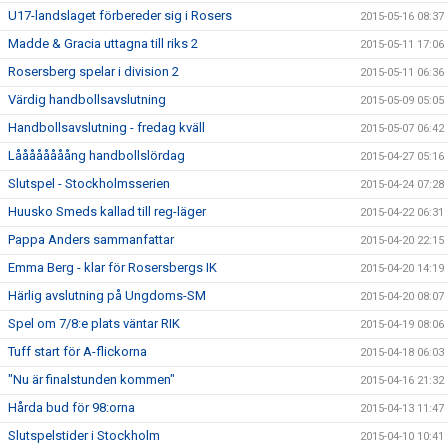
U17-landslaget förbereder sig i Rosers
2015-05-16 08:37
Madde & Gracia uttagna till riks 2
2015-05-11 17:06
Rosersberg spelar i division 2
2015-05-11 06:36
Värdig handbollsavslutning
2015-05-09 05:05
Handbollsavslutning - fredag kväll
2015-05-07 06:42
Låååååååång handbollslördag
2015-04-27 05:16
Slutspel - Stockholmsserien
2015-04-24 07:28
Huusko Smeds kallad till reg-läger
2015-04-22 06:31
Pappa Anders sammanfattar
2015-04-20 22:15
Emma Berg - klar för Rosersbergs IK
2015-04-20 14:19
Härlig avslutning på Ungdoms-SM
2015-04-20 08:07
Spel om 7/8:e plats väntar RIK
2015-04-19 08:06
Tuff start för A-flickorna
2015-04-18 06:03
"Nu är finalstunden kommen"
2015-04-16 21:32
Hårda bud för 98:orna
2015-04-13 11:47
Slutspelstider i Stockholm
2015-04-10 10:41