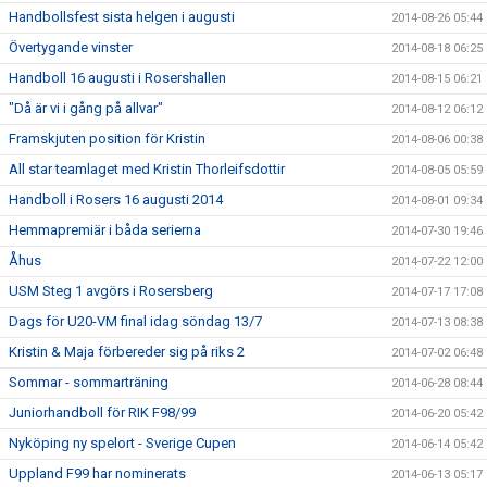
Handbollsfest sista helgen i augusti
2014-08-26 05:44
Övertygande vinster
2014-08-18 06:25
Handboll 16 augusti i Rosershallen
2014-08-15 06:21
"Då är vi i gång på allvar"
2014-08-12 06:12
Framskjuten position för Kristin
2014-08-06 00:38
All star teamlaget med Kristin Thorleifsdottir
2014-08-05 05:59
Handboll i Rosers 16 augusti 2014
2014-08-01 09:34
Hemmapremiär i båda serierna
2014-07-30 19:46
Åhus
2014-07-22 12:00
USM Steg 1 avgörs i Rosersberg
2014-07-17 17:08
Dags för U20-VM final idag söndag 13/7
2014-07-13 08:38
Kristin & Maja förbereder sig på riks 2
2014-07-02 06:48
Sommar - sommarträning
2014-06-28 08:44
Juniorhandboll för RIK F98/99
2014-06-20 05:42
Nyköping ny spelort - Sverige Cupen
2014-06-14 05:42
Uppland F99 har nominerats
2014-06-13 05:17