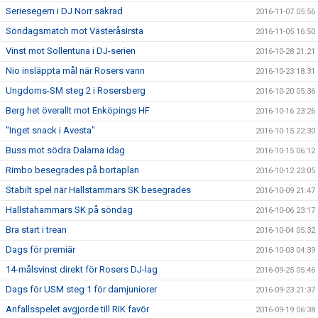
Seriesegern i DJ Norr säkrad
2016-11-07 05:56
Söndagsmatch mot VästeråsIrsta
2016-11-05 16:50
Vinst mot Sollentuna i DJ-serien
2016-10-28 21:21
Nio insläppta mål när Rosers vann
2016-10-23 18:31
Ungdoms-SM steg 2 i Rosersberg
2016-10-20 05:36
Berg het överallt mot Enköpings HF
2016-10-16 23:26
"Inget snack i Avesta"
2016-10-15 22:30
Buss mot södra Dalarna idag
2016-10-15 06:12
Rimbo besegrades på bortaplan
2016-10-12 23:05
Stabilt spel när Hallstammars SK besegrades
2016-10-09 21:47
Hallstahammars SK på söndag
2016-10-06 23:17
Bra start i trean
2016-10-04 05:32
Dags för premiär
2016-10-03 04:39
14-målsvinst direkt för Rosers DJ-lag
2016-09-25 05:46
Dags för USM steg 1 för damjuniorer
2016-09-23 21:37
Anfallsspelet avgjorde till RIK favör
2016-09-19 06:38