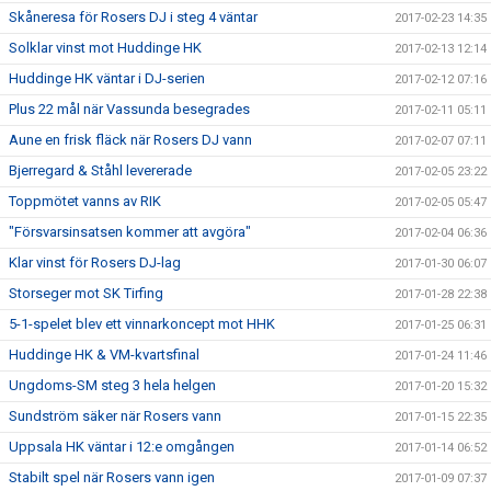
Skåneresa för Rosers DJ i steg 4 väntar
2017-02-23 14:35
Solklar vinst mot Huddinge HK
2017-02-13 12:14
Huddinge HK väntar i DJ-serien
2017-02-12 07:16
Plus 22 mål när Vassunda besegrades
2017-02-11 05:11
Aune en frisk fläck när Rosers DJ vann
2017-02-07 07:11
Bjerregard & Ståhl levererade
2017-02-05 23:22
Toppmötet vanns av RIK
2017-02-05 05:47
"Försvarsinsatsen kommer att avgöra"
2017-02-04 06:36
Klar vinst för Rosers DJ-lag
2017-01-30 06:07
Storseger mot SK Tirfing
2017-01-28 22:38
5-1-spelet blev ett vinnarkoncept mot HHK
2017-01-25 06:31
Huddinge HK & VM-kvartsfinal
2017-01-24 11:46
Ungdoms-SM steg 3 hela helgen
2017-01-20 15:32
Sundström säker när Rosers vann
2017-01-15 22:35
Uppsala HK väntar i 12:e omgången
2017-01-14 06:52
Stabilt spel när Rosers vann igen
2017-01-09 07:37