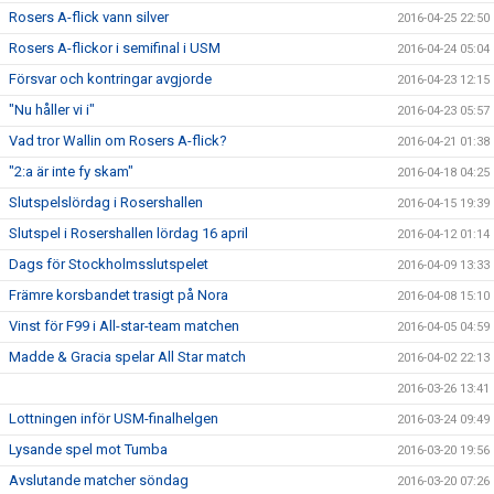
Rosers A-flick vann silver
2016-04-25 22:50
Rosers A-flickor i semifinal i USM
2016-04-24 05:04
Försvar och kontringar avgjorde
2016-04-23 12:15
"Nu håller vi i"
2016-04-23 05:57
Vad tror Wallin om Rosers A-flick?
2016-04-21 01:38
"2:a är inte fy skam"
2016-04-18 04:25
Slutspelslördag i Rosershallen
2016-04-15 19:39
Slutspel i Rosershallen lördag 16 april
2016-04-12 01:14
Dags för Stockholmsslutspelet
2016-04-09 13:33
Främre korsbandet trasigt på Nora
2016-04-08 15:10
Vinst för F99 i All-star-team matchen
2016-04-05 04:59
Madde & Gracia spelar All Star match
2016-04-02 22:13
2016-03-26 13:41
Lottningen inför USM-finalhelgen
2016-03-24 09:49
Lysande spel mot Tumba
2016-03-20 19:56
Avslutande matcher söndag
2016-03-20 07:26