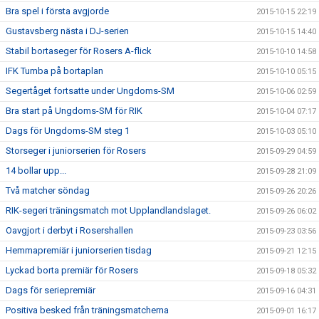
Bra spel i första avgjorde
2015-10-15 22:19
Gustavsberg nästa i DJ-serien
2015-10-15 14:40
Stabil bortaseger för Rosers A-flick
2015-10-10 14:58
IFK Tumba på bortaplan
2015-10-10 05:15
Segertåget fortsatte under Ungdoms-SM
2015-10-06 02:59
Bra start på Ungdoms-SM för RIK
2015-10-04 07:17
Dags för Ungdoms-SM steg 1
2015-10-03 05:10
Storseger i juniorserien för Rosers
2015-09-29 04:59
14 bollar upp...
2015-09-28 21:09
Två matcher söndag
2015-09-26 20:26
RIK-segeri träningsmatch mot Upplandlandslaget.
2015-09-26 06:02
Oavgjort i derbyt i Rosershallen
2015-09-23 03:56
Hemmapremiär i juniorserien tisdag
2015-09-21 12:15
Lyckad borta premiär för Rosers
2015-09-18 05:32
Dags för seriepremiär
2015-09-16 04:31
Positiva besked från träningsmatcherna
2015-09-01 16:17