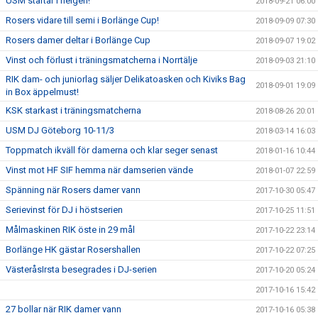
USM startar i helgen!
2018-09-21 06:00
Rosers vidare till semi i Borlänge Cup!
2018-09-09 07:30
Rosers damer deltar i Borlänge Cup
2018-09-07 19:02
Vinst och förlust i träningsmatcherna i Norrtälje
2018-09-03 21:10
RIK dam- och juniorlag säljer Delikatoasken och Kiviks Bag
2018-09-01 19:09
in Box äppelmust!
KSK starkast i träningsmatcherna
2018-08-26 20:01
USM DJ Göteborg 10-11/3
2018-03-14 16:03
Toppmatch ikväll för damerna och klar seger senast
2018-01-16 10:44
Vinst mot HF SIF hemma när damserien vände
2018-01-07 22:59
Spänning när Rosers damer vann
2017-10-30 05:47
Serievinst för DJ i höstserien
2017-10-25 11:51
Målmaskinen RIK öste in 29 mål
2017-10-22 23:14
Borlänge HK gästar Rosershallen
2017-10-22 07:25
VästeråsIrsta besegrades i DJ-serien
2017-10-20 05:24
2017-10-16 15:42
27 bollar när RIK damer vann
2017-10-16 05:38