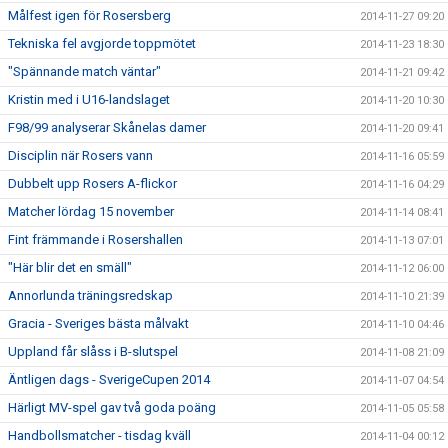
Målfest igen för Rosersberg
2014-11-27 09:20
Tekniska fel avgjorde toppmötet
2014-11-23 18:30
"Spännande match väntar"
2014-11-21 09:42
Kristin med i U16-landslaget
2014-11-20 10:30
F98/99 analyserar Skånelas damer
2014-11-20 09:41
Disciplin när Rosers vann
2014-11-16 05:59
Dubbelt upp Rosers A-flickor
2014-11-16 04:29
Matcher lördag 15 november
2014-11-14 08:41
Fint främmande i Rosershallen
2014-11-13 07:01
"Här blir det en smäll"
2014-11-12 06:00
Annorlunda träningsredskap
2014-11-10 21:39
Gracia - Sveriges bästa målvakt
2014-11-10 04:46
Uppland får slåss i B-slutspel
2014-11-08 21:09
Äntligen dags - SverigeCupen 2014
2014-11-07 04:54
Härligt MV-spel gav två goda poäng
2014-11-05 05:58
Handbollsmatcher - tisdag kväll
2014-11-04 00:12