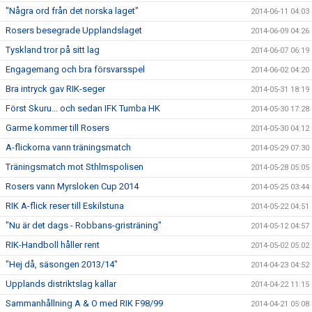
"Några ord från det norska laget"
2014-06-11 04:03
Rosers besegrade Upplandslaget
2014-06-09 04:26
Tyskland tror på sitt lag
2014-06-07 06:19
Engagemang och bra försvarsspel
2014-06-02 04:20
Bra intryck gav RIK-seger
2014-05-31 18:19
Först Skuru... och sedan IFK Tumba HK
2014-05-30 17:28
Garme kommer till Rosers
2014-05-30 04:12
A-flickorna vann träningsmatch
2014-05-29 07:30
Träningsmatch mot Sthlmspolisen
2014-05-28 05:05
Rosers vann Myrsloken Cup 2014
2014-05-25 03:44
RIK A-flick reser till Eskilstuna
2014-05-22 04:51
"Nu är det dags - Robbans-gristräning"
2014-05-12 04:57
RIK-Handboll håller rent
2014-05-02 05:02
"Hej då, säsongen 2013/14"
2014-04-23 04:52
Upplands distriktslag kallar
2014-04-22 11:15
Sammanhållning A & O med RIK F98/99
2014-04-21 05:08