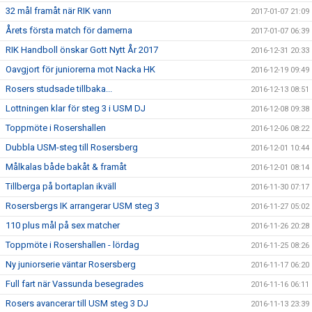
32 mål framåt när RIK vann
2017-01-07 21:09
Årets första match för damerna
2017-01-07 06:39
RIK Handboll önskar Gott Nytt År 2017
2016-12-31 20:33
Oavgjort för juniorerna mot Nacka HK
2016-12-19 09:49
Rosers studsade tillbaka...
2016-12-13 08:51
Lottningen klar för steg 3 i USM DJ
2016-12-08 09:38
Toppmöte i Rosershallen
2016-12-06 08:22
Dubbla USM-steg till Rosersberg
2016-12-01 10:44
Målkalas både bakåt & framåt
2016-12-01 08:14
Tillberga på bortaplan ikväll
2016-11-30 07:17
Rosersbergs IK arrangerar USM steg 3
2016-11-27 05:02
110 plus mål på sex matcher
2016-11-26 20:28
Toppmöte i Rosershallen - lördag
2016-11-25 08:26
Ny juniorserie väntar Rosersberg
2016-11-17 06:20
Full fart när Vassunda besegrades
2016-11-16 06:11
Rosers avancerar till USM steg 3 DJ
2016-11-13 23:39