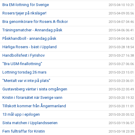
Bra EM-lottning för Sverige
2015-04-10 10:21
Rosers tjejer på riksläger!
2015-04-09 05:56
Bra genomkörare för Rosers A-flickor
2015-04-07 04:46
Träningsmatcher - Annandag påsk
2015-04-06 06:41
Påskhandboll - annandag påsk
2015-04-04 06:42
Härliga Rosers - bäst i Uppland
2015-03-28 18:54
Handbollsfest i Fyrishov
2015-03-27 16:38
"Bra USM-finallottning"
2015-03-27 06:06
Lottning torsdag 26 mars
2015-03-23 15:01
"Mentalt var vi inte på plats"
2015-03-23 06:01
Gustavsberg väntar i sista omgången
2015-03-22 05:49
Kristin i förarsätet när Sverige vann
2015-03-20 19:32
Tillskott kommer från Ångermanland
2015-03-20 11:01
13 mål upp i epilogen
2015-03-20 05:52
Sista matchen i Upplandsserien
2015-03-19 06:57
Fem fullträffar för Kristin
2015-03-18 23:39