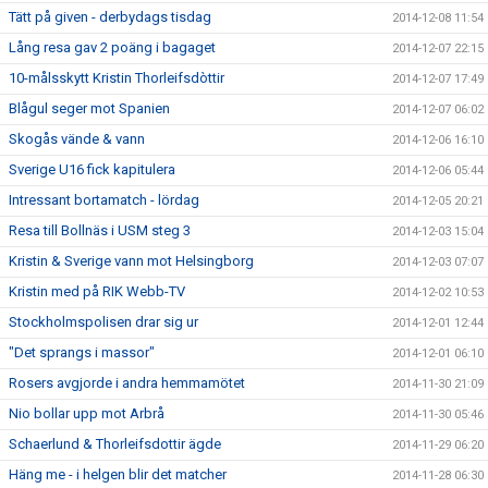
Tätt på given - derbydags tisdag
2014-12-08 11:54
Lång resa gav 2 poäng i bagaget
2014-12-07 22:15
10-målsskytt Kristin Thorleifsdòttir
2014-12-07 17:49
Blågul seger mot Spanien
2014-12-07 06:02
Skogås vände & vann
2014-12-06 16:10
Sverige U16 fick kapitulera
2014-12-06 05:44
Intressant bortamatch - lördag
2014-12-05 20:21
Resa till Bollnäs i USM steg 3
2014-12-03 15:04
Kristin & Sverige vann mot Helsingborg
2014-12-03 07:07
Kristin med på RIK Webb-TV
2014-12-02 10:53
Stockholmspolisen drar sig ur
2014-12-01 12:44
"Det sprangs i massor"
2014-12-01 06:10
Rosers avgjorde i andra hemmamötet
2014-11-30 21:09
Nio bollar upp mot Arbrå
2014-11-30 05:46
Schaerlund & Thorleifsdottir ägde
2014-11-29 06:20
Häng me - i helgen blir det matcher
2014-11-28 06:30