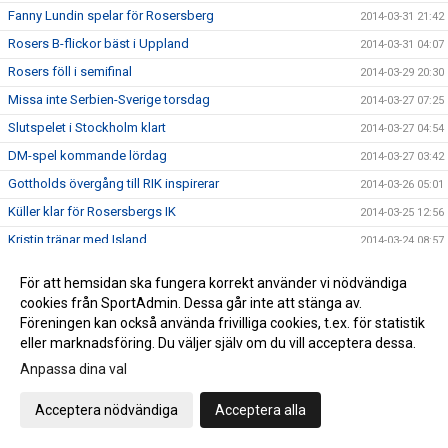
Fanny Lundin spelar för Rosersberg
2014-03-31 21:42
Rosers B-flickor bäst i Uppland
2014-03-31 04:07
Rosers föll i semifinal
2014-03-29 20:30
Missa inte Serbien-Sverige torsdag
2014-03-27 07:25
Slutspelet i Stockholm klart
2014-03-27 04:54
DM-spel kommande lördag
2014-03-27 03:42
Gottholds övergång till RIK inspirerar
2014-03-26 05:01
Küller klar för Rosersbergs IK
2014-03-25 12:56
Kristin tränar med Island
2014-03-24 08:57
Ånyo mycket mål när RIK vann
2014-03-24 07:33
För att hemsidan ska fungera korrekt använder vi nödvändiga
Hellström svarade för succé när RIK vann
2014-03-24 03:53
cookies från SportAdmin. Dessa går inte att stänga av.
Föreningen kan också använda frivilliga cookies, t.ex. för statistik
"Sista grundseriematcherna söndag"
2014-03-23 04:54
eller marknadsföring. Du väljer själv om du vill acceptera dessa.
Fullträff mot Skånela IF för Rosers-tjejer
2014-03-23 04:44
Anpassa dina val
Rosersberg tar en hedrande tredje plats
2014-03-23 04:31
Spelschemat för DM klart
Acceptera nödvändiga
Acceptera alla
2014-03-22 10:07
Sista grundomgången för F98/99
2014-03-21 04:22