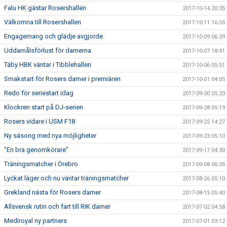
Falu HK gästar Rosershallen
2017-10-14 20:35
Välkomna till Rosershallen
2017-10-11 16:55
Engagemang och glädje avgjorde
2017-10-09 06:39
Uddamålsförlust för damerna
2017-10-07 18:41
Täby HBK väntar i Tibblehallen
2017-10-06 05:51
Smakstart för Rosers damer i premiären
2017-10-01 04:05
Redo för seriestart idag
2017-09-30 05:20
Klockren start på DJ-serien
2017-09-28 05:19
Rosers vidare i USM F18
2017-09-25 14:27
Ny säsong med nya möjligheter
2017-09-23 05:10
"En bra genomkörare"
2017-09-17 04:30
Träningsmatcher i Örebro
2017-09-08 06:35
Lyckat läger och nu väntar träningsmatcher
2017-08-26 05:10
Grekland nästa för Rosers damer
2017-08-15 05:40
Allsvensk rutin och fart till RIK damer
2017-07-02 04:58
Mediroyal ny partners
2017-07-01 03:12