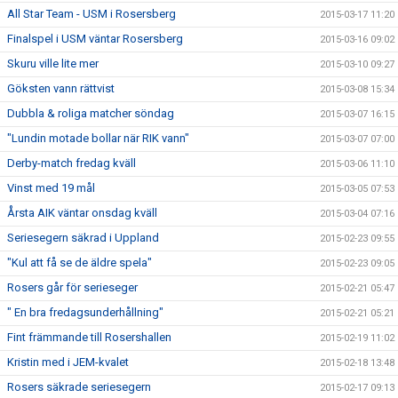
All Star Team - USM i Rosersberg
2015-03-17 11:20
Finalspel i USM väntar Rosersberg
2015-03-16 09:02
Skuru ville lite mer
2015-03-10 09:27
Göksten vann rättvist
2015-03-08 15:34
Dubbla & roliga matcher söndag
2015-03-07 16:15
"Lundin motade bollar när RIK vann"
2015-03-07 07:00
Derby-match fredag kväll
2015-03-06 11:10
Vinst med 19 mål
2015-03-05 07:53
Årsta AIK väntar onsdag kväll
2015-03-04 07:16
Seriesegern säkrad i Uppland
2015-02-23 09:55
"Kul att få se de äldre spela"
2015-02-23 09:05
Rosers går för serieseger
2015-02-21 05:47
" En bra fredagsunderhållning"
2015-02-21 05:21
Fint främmande till Rosershallen
2015-02-19 11:02
Kristin med i JEM-kvalet
2015-02-18 13:48
Rosers säkrade seriesegern
2015-02-17 09:13