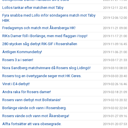
Lollos tankar efter matchen mot Täby
2019-12-11 22:45
Fyra snabba med Lollo inför söndagens match mot Täby
2019-12-06 12:00
HBK
Fredagsmys och match mot Åkersberga HK!
2019-11-21 09:00
RIKs Damer föll i Borlänge, men med flaggan i topp!
2019-11-17 21:00
280 stycken såg derbyt RIK-SIF i Rosershallen
2019-11-09 16:45
Äntligen Kommunderby!
2019-11-06 21:00
Rosers 3:a i serien!
2019-03-17 21:33
Nora Sandberg matchvinnare då Rosers slog Lidingö!
2019-03-10 08:03
Rosers tog en övertygande seger mot HK Ceres.
2019-03-03 20:40
Vinst i E4-derbyt!
2019-02-26 16:46
Andra raka för Rosers damer!
2019-02-18 21:09
Rosers vann derbyt mot Bollstanäs!
2019-02-10 20:32
Borlänge vände och vann i Rosersberg.
2019-02-02 22:04
Rosers vände och vann mot Åkersberga!
2019-01-27 09:16
Alfta fortsätter att vara obesegrade.
2019-01-20 07:53