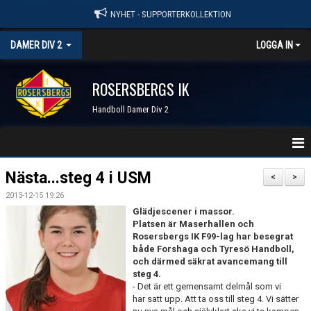
NYHET - SUPPORTERKOLLEKTION
DAMER DIV 2
LOGGA IN
ROSERSBERGS IK
Handboll Damer Div 2
STARTSIDA
Nästa...steg 4 i USM
<
>
2013-12-15 19:26
NYHETER
Glädjescener i massor.
Platsen är Maserhallen och
KALENDER
Rosersbergs IK F99-lag har besegrat
både Forshaga och Tyresö Handboll,
TRUPPEN
och därmed säkrat avancemang till
steg 4.
- Det är ett gemensamt delmål som vi
SERIER & RESULTAT
har satt upp. Att ta oss till steg 4. Vi sätter