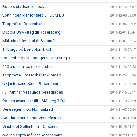
Rosers studsade tillbaka...
2016-12-13 08:51
Lottningen klar för steg 3 i USM DJ
2016-12-08 09:38
Toppmöte i Rosershallen
2016-12-06 08:22
Dubbla USM-steg till Rosersberg
2016-12-01 10:44
Målkalas både bakåt & framåt
2016-12-01 08:14
Tillberga på bortaplan ikväll
2016-11-30 07:17
Rosersbergs IK arrangerar USM steg 3
2016-11-27 05:02
110 plus mål på sex matcher
2016-11-26 20:28
Toppmöte i Rosershallen - lördag
2016-11-25 08:26
Ny juniorserie väntar Rosersberg
2016-11-17 06:20
Full fart när Vassunda besegrades
2016-11-16 06:11
Rosers avancerar till USM steg 3 DJ
2016-11-13 23:39
Seriesegern i DJ Norr säkrad
2016-11-07 05:56
Söndagsmatch mot VästeråsIrsta
2016-11-05 16:50
Vinst mot Sollentuna i DJ-serien
2016-10-28 21:21
Nio insläppta mål när Rosers vann
2016-10-23 18:31