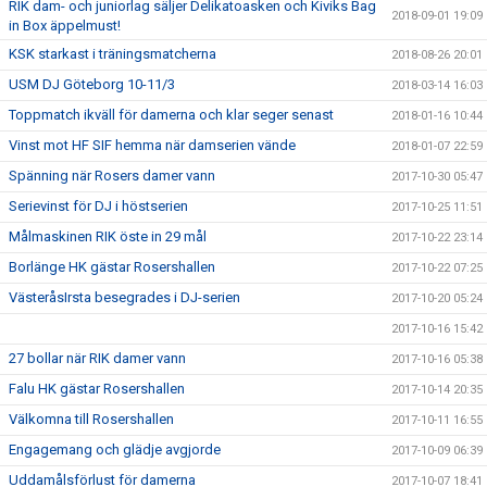
RIK dam- och juniorlag säljer Delikatoasken och Kiviks Bag
2018-09-01 19:09
in Box äppelmust!
KSK starkast i träningsmatcherna
2018-08-26 20:01
USM DJ Göteborg 10-11/3
2018-03-14 16:03
Toppmatch ikväll för damerna och klar seger senast
2018-01-16 10:44
Vinst mot HF SIF hemma när damserien vände
2018-01-07 22:59
Spänning när Rosers damer vann
2017-10-30 05:47
Serievinst för DJ i höstserien
2017-10-25 11:51
Målmaskinen RIK öste in 29 mål
2017-10-22 23:14
Borlänge HK gästar Rosershallen
2017-10-22 07:25
VästeråsIrsta besegrades i DJ-serien
2017-10-20 05:24
2017-10-16 15:42
27 bollar när RIK damer vann
2017-10-16 05:38
Falu HK gästar Rosershallen
2017-10-14 20:35
Välkomna till Rosershallen
2017-10-11 16:55
Engagemang och glädje avgjorde
2017-10-09 06:39
Uddamålsförlust för damerna
2017-10-07 18:41