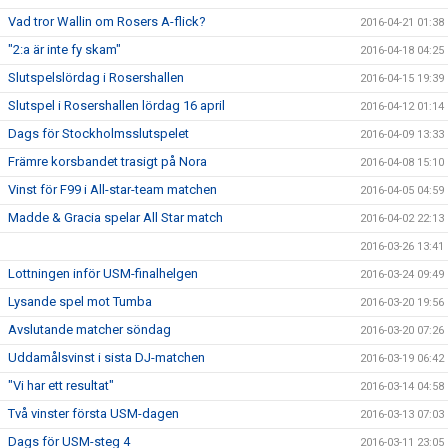
Vad tror Wallin om Rosers A-flick?
2016-04-21 01:38
"2:a är inte fy skam"
2016-04-18 04:25
Slutspelslördag i Rosershallen
2016-04-15 19:39
Slutspel i Rosershallen lördag 16 april
2016-04-12 01:14
Dags för Stockholmsslutspelet
2016-04-09 13:33
Främre korsbandet trasigt på Nora
2016-04-08 15:10
Vinst för F99 i All-star-team matchen
2016-04-05 04:59
Madde & Gracia spelar All Star match
2016-04-02 22:13
2016-03-26 13:41
Lottningen inför USM-finalhelgen
2016-03-24 09:49
Lysande spel mot Tumba
2016-03-20 19:56
Avslutande matcher söndag
2016-03-20 07:26
Uddamålsvinst i sista DJ-matchen
2016-03-19 06:42
"Vi har ett resultat"
2016-03-14 04:58
Två vinster första USM-dagen
2016-03-13 07:03
Dags för USM-steg 4
2016-03-11 23:05