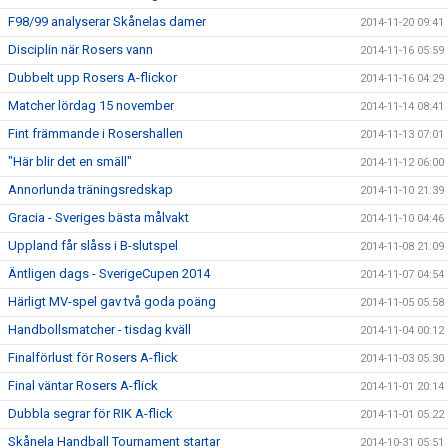
F98/99 analyserar Skånelas damer
2014-11-20 09:41
Disciplin när Rosers vann
2014-11-16 05:59
Dubbelt upp Rosers A-flickor
2014-11-16 04:29
Matcher lördag 15 november
2014-11-14 08:41
Fint främmande i Rosershallen
2014-11-13 07:01
"Här blir det en smäll"
2014-11-12 06:00
Annorlunda träningsredskap
2014-11-10 21:39
Gracia - Sveriges bästa målvakt
2014-11-10 04:46
Uppland får slåss i B-slutspel
2014-11-08 21:09
Äntligen dags - SverigeCupen 2014
2014-11-07 04:54
Härligt MV-spel gav två goda poäng
2014-11-05 05:58
Handbollsmatcher - tisdag kväll
2014-11-04 00:12
Finalförlust för Rosers A-flick
2014-11-03 05:30
Final väntar Rosers A-flick
2014-11-01 20:14
Dubbla segrar för RIK A-flick
2014-11-01 05:22
Skånela Handball Tournament startar
2014-10-31 05:51