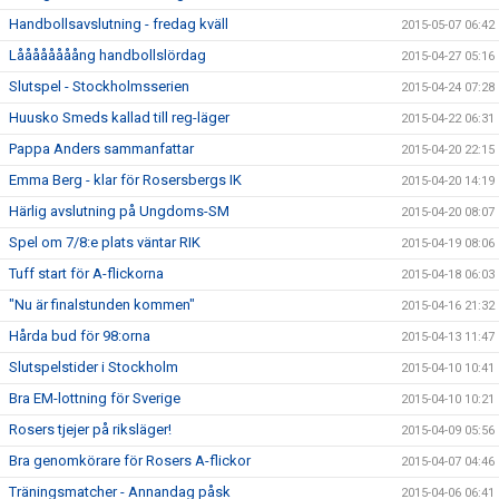
Handbollsavslutning - fredag kväll
2015-05-07 06:42
Låååååååång handbollslördag
2015-04-27 05:16
Slutspel - Stockholmsserien
2015-04-24 07:28
Huusko Smeds kallad till reg-läger
2015-04-22 06:31
Pappa Anders sammanfattar
2015-04-20 22:15
Emma Berg - klar för Rosersbergs IK
2015-04-20 14:19
Härlig avslutning på Ungdoms-SM
2015-04-20 08:07
Spel om 7/8:e plats väntar RIK
2015-04-19 08:06
Tuff start för A-flickorna
2015-04-18 06:03
"Nu är finalstunden kommen"
2015-04-16 21:32
Hårda bud för 98:orna
2015-04-13 11:47
Slutspelstider i Stockholm
2015-04-10 10:41
Bra EM-lottning för Sverige
2015-04-10 10:21
Rosers tjejer på riksläger!
2015-04-09 05:56
Bra genomkörare för Rosers A-flickor
2015-04-07 04:46
Träningsmatcher - Annandag påsk
2015-04-06 06:41