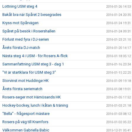
Lottning USM steg 4
2016-01-26 14:53
Bakåt bra när Spåret 2 besegrades
2016-01-24 20:35
Kryss mot Spårvägen
2016-01-24 19:31
Spåret på besök i Rosershallen
2016-01-24 09:31
Förlust med fyra i DJ-serien
2016-01-23 21:10
Årets första DJ-match
2016-01-20 14:17
Nästa steg 4 i USM - för Rosers A-flick
2016-01-18 05:12
Sammanfattning USM steg 3 - dag 1
2016-01-16 23:34
"Vi är startklara för USM steg 3"
2016-01-15 22:25
Storvinst mot Huddinge HK
2016-01-09 19:18
Årets första seriematch
2016-01-08 19:01
Rosers-seger mot Härnösands HK
2016-01-05 17:52
Hockey-bockey, lunch i kåtan & träning
2016-01-03 21:18
"Bella" - frågesport mästare
2016-01-03 08:12
Rosers på väg till Kramfors
2016-01-02 05:22
Välkommen Gabriella Babic
2015-12-31 05:41