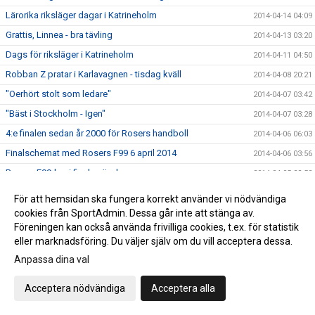
Lärorika riksläger dagar i Katrineholm
2014-04-14 04:09
Grattis, Linnea - bra tävling
2014-04-13 03:20
Dags för riksläger i Katrineholm
2014-04-11 04:50
Robban Z pratar i Karlavagnen - tisdag kväll
2014-04-08 20:21
"Oerhört stolt som ledare"
2014-04-07 03:42
"Bäst i Stockholm - Igen"
2014-04-07 03:28
4:e finalen sedan år 2000 för Rosers handboll
2014-04-06 06:03
Finalschemat med Rosers F99 6 april 2014
2014-04-06 03:56
Rosers F99-lag i final - söndag
2014-04-05 22:52
Dags för slutspel i Stockholmsserien
2014-04-03 09:54
För att hemsidan ska fungera korrekt använder vi nödvändiga
Upplandslaget 25-manna trupp officiell
cookies från SportAdmin. Dessa går inte att stänga av.
2014-04-02 04:46
Föreningen kan också använda frivilliga cookies, t.ex. för statistik
Miljonaffär till Rosersbergs IK
2014-04-01 03:44
eller marknadsföring. Du väljer själv om du vill acceptera dessa.
Fanny Lundin spelar för Rosersberg
2014-03-31 21:42
Anpassa dina val
Rosers B-flickor bäst i Uppland
2014-03-31 04:07
Acceptera nödvändiga
Acceptera alla
Rosers föll i semifinal
2014-03-29 20:30
Missa inte Serbien-Sverige torsdag
2014-03-27 07:25