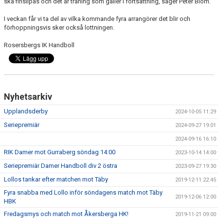
ska finslipas och det är träning som gäller i fortsättning, säger Peter Blom.
I veckan får vi ta del av vilka kommande fyra arrangörer det blir och
förhoppningsvis sker också lottningen.
Rosersbergs IK Handboll
Nyhetsarkiv
Upplandsderby
2024-10-05 11:29
Seriepremiär
2024-09-27 19:01
2024-09-16 16:10
RIK Damer mot Gurraberg söndag 14:00
2023-10-14 14:00
Seriepremiär Damer Handboll div 2 östra
2023-09-27 19:30
Lollos tankar efter matchen mot Täby
2019-12-11 22:45
Fyra snabba med Lollo inför söndagens match mot Täby
2019-12-06 12:00
HBK
Fredagsmys och match mot Åkersberga HK!
2019-11-21 09:00