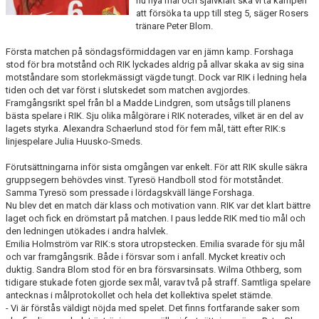
nu nya mål och självklart ska vi ta kampen
KONTAKT
att försöka ta upp till steg 5, säger Rosers
tränare Peter Blom.
DOKUMENT
Första matchen på söndagsförmiddagen var en jämn kamp. Forshaga
stod för bra motstånd och RIK lyckades aldrig på allvar skaka av sig sina
BILDGALLERI
motståndare som storlekmässigt vägde tungt. Dock var RIK i ledning hela
tiden och det var först i slutskedet som matchen avgjordes.
Framgångsrikt spel från bl a Madde Lindgren, som utsågs till planens
MATCHER
bästa spelare i RIK. Sju olika målgörare i RIK noterades, vilket är en del av
lagets styrka. Alexandra Schaerlund stod för fem mål, tätt efter RIK:s
linjespelare Julia Huusko-Smeds.
Förutsättningarna inför sista omgången var enkelt. För att RIK skulle säkra
gruppsegern behövdes vinst. Tyresö Handboll stod för motståndet.
Samma Tyresö som pressade i lördagskväll länge Forshaga.
Nu blev det en match där klass och motivation vann. RIK var det klart bättre
laget och fick en drömstart på matchen. I paus ledde RIK med tio mål och
den ledningen utökades i andra halvlek.
Emilia Holmström var RIK:s stora utropstecken. Emilia svarade för sju mål
och var framgångsrik. Både i försvar som i anfall. Mycket kreativ och
duktig. Sandra Blom stod för en bra försvarsinsats. Wilma Othberg, som
tidigare stukade foten gjorde sex mål, varav två på straff. Samtliga spelare
antecknas i målprotokollet och hela det kollektiva spelet stämde.
- Vi är förstås väldigt nöjda med spelet. Det finns fortfarande saker som