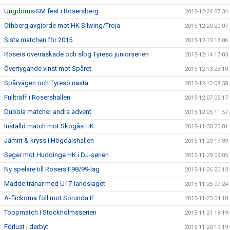
Ungdoms-SM fest i Rosersberg
2015-12-24 07:34
Othberg avgjorde mot HK Silwing/Troja
2015-12-20 20:07
Sista matchen för 2015
2015-12-19 13:06
Rosers överraskade och slog Tyresö juniorserien
2015-12-14 17:03
Övertygande vinst mot Spåret
2015-12-13 23:10
Spårvägen och Tyresö nästa
2015-12-12 08:58
Fullträff i Rosershallen
2015-12-07 05:17
Dubbla matcher andra advent
2015-12-05 11:57
Inställd match mot Skogås HK
2015-11-30 20:01
Jämnt & kryss i Högdalshallen
2015-11-29 17:39
Seger mot Huddinge HK i DJ-serien
2015-11-29 09:05
Ny spelare till Rosers F98/99-lag
2015-11-26 20:13
Madde tränar med U17-landslaget
2015-11-25 07:24
A-flickorna föll mot Sorunda IF
2015-11-23 04:18
Toppmatch i Stockholmsserien
2015-11-21 18:19
Förlust i derbyt
2015-11-20 19:19