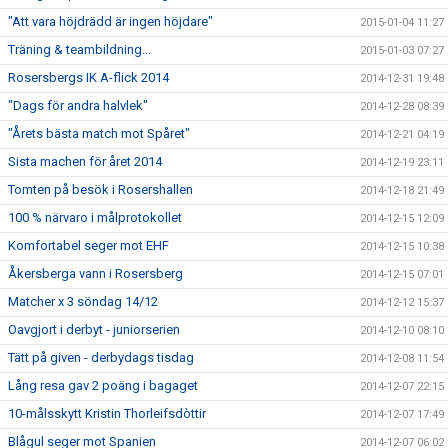
"Att vara höjdrädd är ingen höjdare"
2015-01-04 11:27
Träning & teambildning...
2015-01-03 07:27
Rosersbergs IK A-flick 2014
2014-12-31 19:48
"Dags för andra halvlek"
2014-12-28 08:39
"Årets bästa match mot Spåret"
2014-12-21 04:19
Sista machen för året 2014
2014-12-19 23:11
Tomten på besök i Rosershallen
2014-12-18 21:49
100 % närvaro i målprotokollet
2014-12-15 12:09
Komfortabel seger mot EHF
2014-12-15 10:38
Åkersberga vann i Rosersberg
2014-12-15 07:01
Matcher x 3 söndag 14/12
2014-12-12 15:37
Oavgjort i derbyt - juniorserien
2014-12-10 08:10
Tätt på given - derbydags tisdag
2014-12-08 11:54
Lång resa gav 2 poäng i bagaget
2014-12-07 22:15
10-målsskytt Kristin Thorleifsdòttir
2014-12-07 17:49
Blågul seger mot Spanien
2014-12-07 06:02