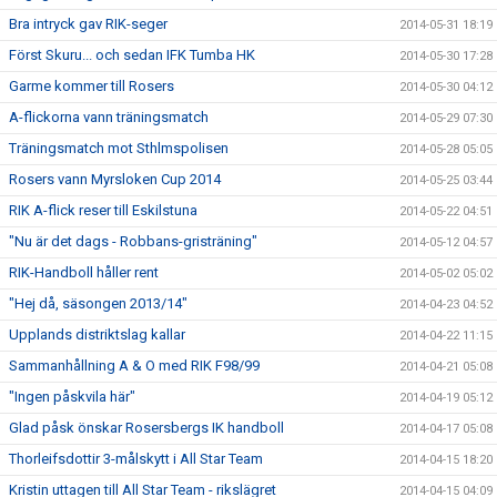
Bra intryck gav RIK-seger
2014-05-31 18:19
Först Skuru... och sedan IFK Tumba HK
2014-05-30 17:28
Garme kommer till Rosers
2014-05-30 04:12
A-flickorna vann träningsmatch
2014-05-29 07:30
Träningsmatch mot Sthlmspolisen
2014-05-28 05:05
Rosers vann Myrsloken Cup 2014
2014-05-25 03:44
RIK A-flick reser till Eskilstuna
2014-05-22 04:51
"Nu är det dags - Robbans-gristräning"
2014-05-12 04:57
RIK-Handboll håller rent
2014-05-02 05:02
"Hej då, säsongen 2013/14"
2014-04-23 04:52
Upplands distriktslag kallar
2014-04-22 11:15
Sammanhållning A & O med RIK F98/99
2014-04-21 05:08
"Ingen påskvila här"
2014-04-19 05:12
Glad påsk önskar Rosersbergs IK handboll
2014-04-17 05:08
Thorleifsdottir 3-målskytt i All Star Team
2014-04-15 18:20
Kristin uttagen till All Star Team - rikslägret
2014-04-15 04:09