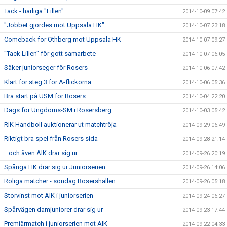
Tack - härliga "Lillen"
2014-10-09 07:42
"Jobbet gjordes mot Uppsala HK"
2014-10-07 23:18
Comeback för Othberg mot Uppsala HK
2014-10-07 09:27
"Tack Lillen" för gott samarbete
2014-10-07 06:05
Säker juniorseger för Rosers
2014-10-06 07:42
Klart för steg 3 för A-flickorna
2014-10-06 05:36
Bra start på USM för Rosers...
2014-10-04 22:20
Dags för Ungdoms-SM i Rosersberg
2014-10-03 05:42
RIK Handboll auktionerar ut matchtröja
2014-09-29 06:49
Riktigt bra spel från Rosers sida
2014-09-28 21:14
...och även AIK drar sig ur
2014-09-26 20:19
Spånga HK drar sig ur Juniorserien
2014-09-26 14:06
Roliga matcher - söndag Rosershallen
2014-09-26 05:18
Storvinst mot AIK i juniorserien
2014-09-24 06:27
Spårvägen damjuniorer drar sig ur
2014-09-23 17:44
Premiärmatch i juniorserien mot AIK
2014-09-22 04:33