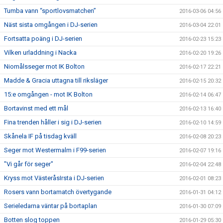
Tumba vann “sportlovsmatchen”
2016-03-06 04:56
Näst sista omgången i DJ-serien
2016-03-04 22:01
Fortsatta poäng i DJ-serien
2016-02-23 15:23
Vilken urladdning i Nacka
2016-02-20 19:26
Niomålsseger mot IK Bolton
2016-02-17 22:21
Madde & Gracia uttagna till riksläger
2016-02-15 20:32
15:e omgången - mot IK Bolton
2016-02-14 06:47
Bortavinst med ett mål
2016-02-13 16:40
Fina trenden håller i sig i DJ-serien
2016-02-10 14:59
Skånela IF på tisdag kväll
2016-02-08 20:23
Seger mot Westermalm i F99-serien
2016-02-07 19:16
"Vi går för seger"
2016-02-04 22:48
Kryss mot VästeråsIrsta i DJ-serien
2016-02-01 08:23
Rosers vann bortamatch övertygande
2016-01-31 04:12
Serieledarna väntar på bortaplan
2016-01-30 07:09
Botten slog toppen
2016-01-29 05:30