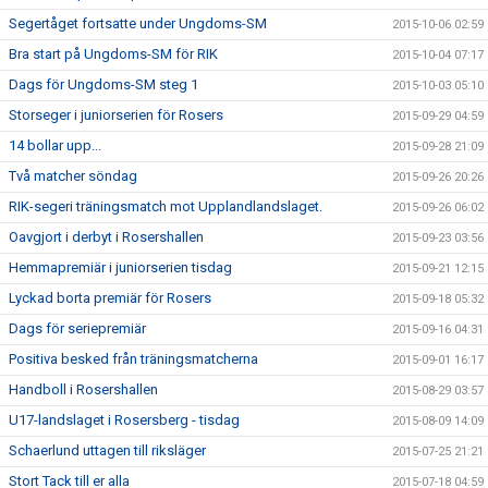
Segertåget fortsatte under Ungdoms-SM
2015-10-06 02:59
Bra start på Ungdoms-SM för RIK
2015-10-04 07:17
Dags för Ungdoms-SM steg 1
2015-10-03 05:10
Storseger i juniorserien för Rosers
2015-09-29 04:59
14 bollar upp...
2015-09-28 21:09
Två matcher söndag
2015-09-26 20:26
RIK-segeri träningsmatch mot Upplandlandslaget.
2015-09-26 06:02
Oavgjort i derbyt i Rosershallen
2015-09-23 03:56
Hemmapremiär i juniorserien tisdag
2015-09-21 12:15
Lyckad borta premiär för Rosers
2015-09-18 05:32
Dags för seriepremiär
2015-09-16 04:31
Positiva besked från träningsmatcherna
2015-09-01 16:17
Handboll i Rosershallen
2015-08-29 03:57
U17-landslaget i Rosersberg - tisdag
2015-08-09 14:09
Schaerlund uttagen till riksläger
2015-07-25 21:21
Stort Tack till er alla
2015-07-18 04:59