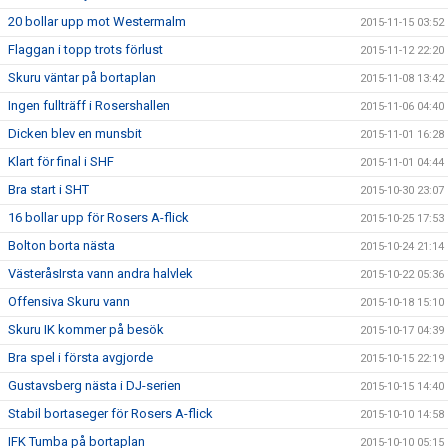
20 bollar upp mot Westermalm
2015-11-15 03:52
Flaggan i topp trots förlust
2015-11-12 22:20
Skuru väntar på bortaplan
2015-11-08 13:42
Ingen fullträff i Rosershallen
2015-11-06 04:40
Dicken blev en munsbit
2015-11-01 16:28
Klart för final i SHF
2015-11-01 04:44
Bra start i SHT
2015-10-30 23:07
16 bollar upp för Rosers A-flick
2015-10-25 17:53
Bolton borta nästa
2015-10-24 21:14
VästeråsIrsta vann andra halvlek
2015-10-22 05:36
Offensiva Skuru vann
2015-10-18 15:10
Skuru IK kommer på besök
2015-10-17 04:39
Bra spel i första avgjorde
2015-10-15 22:19
Gustavsberg nästa i DJ-serien
2015-10-15 14:40
Stabil bortaseger för Rosers A-flick
2015-10-10 14:58
IFK Tumba på bortaplan
2015-10-10 05:15