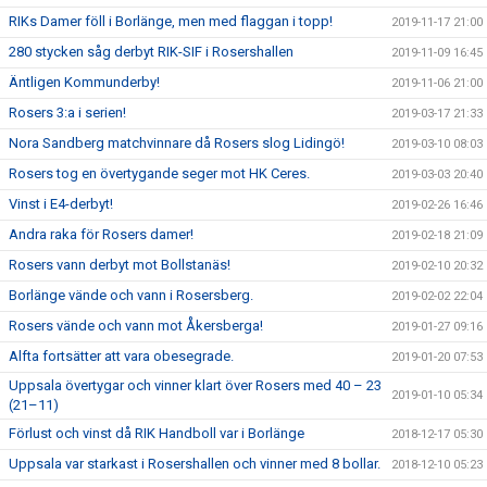
RIKs Damer föll i Borlänge, men med flaggan i topp!
2019-11-17 21:00
280 stycken såg derbyt RIK-SIF i Rosershallen
2019-11-09 16:45
Äntligen Kommunderby!
2019-11-06 21:00
Rosers 3:a i serien!
2019-03-17 21:33
Nora Sandberg matchvinnare då Rosers slog Lidingö!
2019-03-10 08:03
Rosers tog en övertygande seger mot HK Ceres.
2019-03-03 20:40
Vinst i E4-derbyt!
2019-02-26 16:46
Andra raka för Rosers damer!
2019-02-18 21:09
Rosers vann derbyt mot Bollstanäs!
2019-02-10 20:32
Borlänge vände och vann i Rosersberg.
2019-02-02 22:04
Rosers vände och vann mot Åkersberga!
2019-01-27 09:16
Alfta fortsätter att vara obesegrade.
2019-01-20 07:53
Uppsala övertygar och vinner klart över Rosers med 40 – 23
2019-01-10 05:34
(21–11)
Förlust och vinst då RIK Handboll var i Borlänge
2018-12-17 05:30
Uppsala var starkast i Rosershallen och vinner med 8 bollar.
2018-12-10 05:23