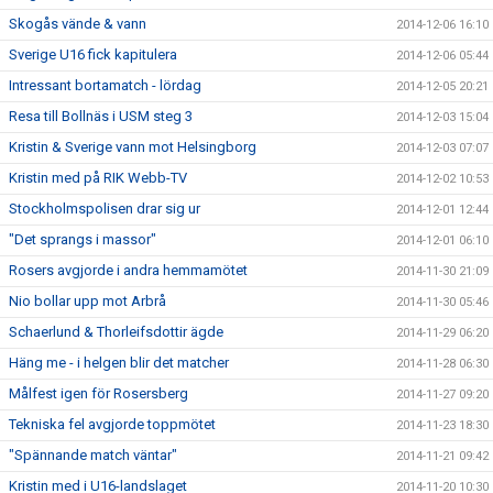
Skogås vände & vann
2014-12-06 16:10
Sverige U16 fick kapitulera
2014-12-06 05:44
Intressant bortamatch - lördag
2014-12-05 20:21
Resa till Bollnäs i USM steg 3
2014-12-03 15:04
Kristin & Sverige vann mot Helsingborg
2014-12-03 07:07
Kristin med på RIK Webb-TV
2014-12-02 10:53
Stockholmspolisen drar sig ur
2014-12-01 12:44
"Det sprangs i massor"
2014-12-01 06:10
Rosers avgjorde i andra hemmamötet
2014-11-30 21:09
Nio bollar upp mot Arbrå
2014-11-30 05:46
Schaerlund & Thorleifsdottir ägde
2014-11-29 06:20
Häng me - i helgen blir det matcher
2014-11-28 06:30
Målfest igen för Rosersberg
2014-11-27 09:20
Tekniska fel avgjorde toppmötet
2014-11-23 18:30
"Spännande match väntar"
2014-11-21 09:42
Kristin med i U16-landslaget
2014-11-20 10:30