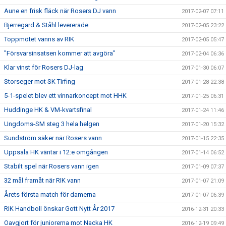
Aune en frisk fläck när Rosers DJ vann
2017-02-07 07:11
Bjerregard & Ståhl levererade
2017-02-05 23:22
Toppmötet vanns av RIK
2017-02-05 05:47
"Försvarsinsatsen kommer att avgöra"
2017-02-04 06:36
Klar vinst för Rosers DJ-lag
2017-01-30 06:07
Storseger mot SK Tirfing
2017-01-28 22:38
5-1-spelet blev ett vinnarkoncept mot HHK
2017-01-25 06:31
Huddinge HK & VM-kvartsfinal
2017-01-24 11:46
Ungdoms-SM steg 3 hela helgen
2017-01-20 15:32
Sundström säker när Rosers vann
2017-01-15 22:35
Uppsala HK väntar i 12:e omgången
2017-01-14 06:52
Stabilt spel när Rosers vann igen
2017-01-09 07:37
32 mål framåt när RIK vann
2017-01-07 21:09
Årets första match för damerna
2017-01-07 06:39
RIK Handboll önskar Gott Nytt År 2017
2016-12-31 20:33
Oavgjort för juniorerna mot Nacka HK
2016-12-19 09:49