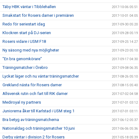
Täby HBK väntar i Tibblehallen
2017-10-06 05:51
Smakstart för Rosers damer i premiären
2017-10-01 04:05
Redo för seriestart idag
2017-09-30 05:20
Klockren start på DJ-serien
2017-09-28 05:19
Rosers vidare i USM F18
2017-09-25 14:27
Ny säsong med nya möjligheter
2017-09-23 05:10
"En bra genomkörare"
2017-09-17 04:30
Träningsmatcher i Örebro
2017-09-08 06:35
Lyckat läger och nu väntar träningsmatcher
2017-08-26 05:10
Grekland nästa för Rosers damer
2017-08-15 05:40
Allsvensk rutin och fart till RIK damer
2017-07-02 04:58
Mediroyal ny partners
2017-07-01 03:12
Juniorerna åker till Karlstad i USM steg 1
2017-07-01 03:11
Bra betyg av träningsmatcherna
2017-06-12 05:37
Nationaldag och träningsmatcher 10 juni
2017-06-06 05:36
Derby väntar i division 2 för Rosers
2017-05-18 05:39