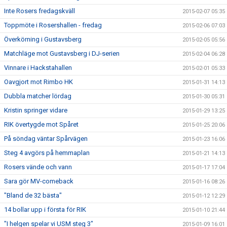
Inte Rosers fredagskväll
2015-02-07 05:35
Toppmöte i Rosershallen - fredag
2015-02-06 07:03
Överkörning i Gustavsberg
2015-02-05 05:56
Matchläge mot Gustavsberg i DJ-serien
2015-02-04 06:28
Vinnare i Hackstahallen
2015-02-01 05:33
Oavgjort mot Rimbo HK
2015-01-31 14:13
Dubbla matcher lördag
2015-01-30 05:31
Kristin springer vidare
2015-01-29 13:25
RIK övertygde mot Spåret
2015-01-25 20:06
På söndag väntar Spårvägen
2015-01-23 16:06
Steg 4 avgörs på hemmaplan
2015-01-21 14:13
Rosers vände och vann
2015-01-17 17:04
Sara gör MV-comeback
2015-01-16 08:26
"Bland de 32 bästa"
2015-01-12 12:29
14 bollar upp i första för RIK
2015-01-10 21:44
"I helgen spelar vi USM steg 3"
2015-01-09 16:01