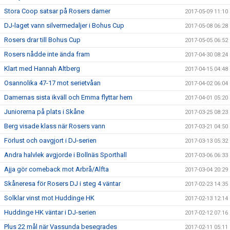
Stora Coop satsar på Rosers damer
2017-05-09 11:10
DJ-laget vann silvermedaljer i Bohus Cup
2017-05-08 06:28
Rosers drar till Bohus Cup
2017-05-05 06:52
Rosers nådde inte ända fram
2017-04-30 08:24
Klart med Hannah Altberg
2017-04-15 04:48
Osannolika 47-17 mot serietvåan
2017-04-02 06:04
Damernas sista ikväll och Emma flyttar hem
2017-04-01 05:20
Juniorerna på plats i Skåne
2017-03-25 08:23
Berg visade klass när Rosers vann
2017-03-21 04:50
Förlust och oavgjort i DJ-serien
2017-03-13 05:32
Andra halvlek avgjorde i Bollnäs Sporthall
2017-03-06 06:33
Ajja gör comeback mot Arbrå/Alfta
2017-03-04 20:29
Skåneresa för Rosers DJ i steg 4 väntar
2017-02-23 14:35
Solklar vinst mot Huddinge HK
2017-02-13 12:14
Huddinge HK väntar i DJ-serien
2017-02-12 07:16
Plus 22 mål när Vassunda besegrades
2017-02-11 05:11