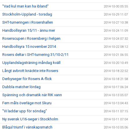
"Vad kul man kan ha ibland"
2014-10-30 05:55
Stockholm-Uppland - torsdag
2014-10-29 11:07
SHT-turneringen i Rosershallen
2014-10-27 10:38
Handbollsyran 15/11 - ännu mer
2014-10-24 11:09
Roserscupen i Rosersberg i helgen
2014-10-24 07:32
Handbollsyra 15 november 2014
2014-10-22 08:12
Rosers deltar i SHT-turnering 31/10-2/11
2014-10-21 06:55
Upplandslagsträning måndag kväll
2014-10-20 10:49
Långt avbrott knäckte inte Rosers
2014-10-18 22:52
Derbyseger för Rosers A-flick
2014-10-18 21:58
Dubbla matcher lördag
2014-10-17 06:24
Spänning och dramatik när RIK vann
2014-10-13 05:07
Fem måls överläge mot Skuru
2014-10-13 04:43
"Vi laddar upp för söndag"
2014-10-11 07:15
Ny svensk U16-seger i Stockholm
2014-10-11 07:04
Blågul triumf i vänskapsmatch
2014-10-10 05:06