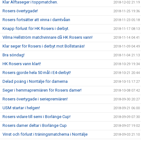
Klar Alftaseger i toppmatchen.
2018-12-02 21:19
Rosers övertygade!
2018-11-25 19:36
Rosers fortsätter att vinna i damtvåan
2018-11-23 05:18
Knapp förlust för HK Rosers i derbyt.
2018-11-17 08:13
Vilma Hellström matchvinnare då HK Rosers vann!
2018-11-14 04:41
Klar seger för Rosers i derbyt mot Bollstanäs!
2018-11-09 04:49
Bra söndag!
2018-11-04 21:13
HK Rosers vann klart!
2018-10-29 19:34
Rosers gjorde hela 50 mål i E4-derbyt!
2018-10-21 20:44
Delad poäng i Norrtälje för damerna
2018-10-15 17:27
Seger i hemmapremiären för Rosers damer!
2018-10-08 07:42
Rosers övertygade i seriepremiären!
2018-09-30 20:27
USM startar i helgen!
2018-09-21 06:00
Rosers vidare till semi i Borlänge Cup!
2018-09-09 07:30
Rosers damer deltar i Borlänge Cup
2018-09-07 19:02
Vinst och förlust i träningsmatcherna i Norrtälje
2018-09-03 21:10