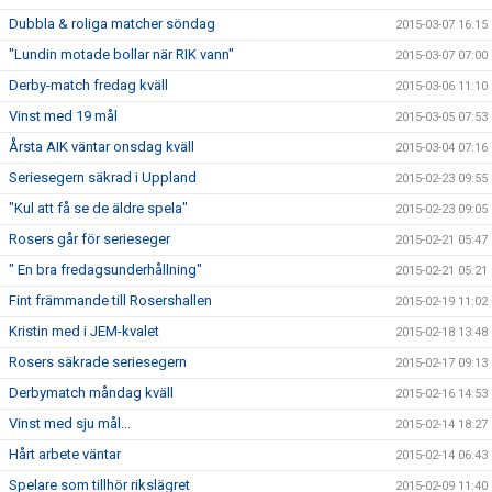
Dubbla & roliga matcher söndag
2015-03-07 16:15
"Lundin motade bollar när RIK vann"
2015-03-07 07:00
Derby-match fredag kväll
2015-03-06 11:10
Vinst med 19 mål
2015-03-05 07:53
Årsta AIK väntar onsdag kväll
2015-03-04 07:16
Seriesegern säkrad i Uppland
2015-02-23 09:55
"Kul att få se de äldre spela"
2015-02-23 09:05
Rosers går för serieseger
2015-02-21 05:47
" En bra fredagsunderhållning"
2015-02-21 05:21
Fint främmande till Rosershallen
2015-02-19 11:02
Kristin med i JEM-kvalet
2015-02-18 13:48
Rosers säkrade seriesegern
2015-02-17 09:13
Derbymatch måndag kväll
2015-02-16 14:53
Vinst med sju mål...
2015-02-14 18:27
Hårt arbete väntar
2015-02-14 06:43
Spelare som tillhör rikslägret
2015-02-09 11:40