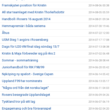
Framskjuten position för Kristin
2014-08-06 00:38
All star teamlaget med Kristin Thorleifsdottir
2014-08-05 05:59
Handboll i Rosers 16 augusti 2014
2014-08-01 09:34
Hemmapremiär i båda serierna
2014-07-30 19:46
Åhus
2014-07-22 12:00
USM Steg 1 avgörs i Rosersberg
2014-07-17 17:08
Dags för U20-VM final idag söndag 13/7
2014-07-13 08:38
Kristin & Maja förbereder sig på riks 2
2014-07-02 06:48
Sommar - sommarträning
2014-06-28 08:44
Juniorhandboll för RIK F98/99
2014-06-20 05:42
Nyköping ny spelort - Sverige Cupen
2014-06-14 05:42
Uppland F99 har nominerats
2014-06-13 05:17
"Några ord från det norska laget"
2014-06-11 04:03
Rosers besegrade Upplandslaget
2014-06-09 04:26
Tyskland tror på sitt lag
2014-06-07 06:19
Engagemang och bra försvarsspel
2014-06-02 04:20