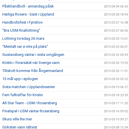
Påskhandboll - annandag påsk
2015-04-04 06:42
Härliga Rosers - bäst i Uppland
2015-03-28 18:54
Handbollsfest i Fyrishov
2015-03-27 16:38
"Bra USM-finallottning"
2015-03-27 06:06
Lottning torsdag 26 mars
2015-03-23 15:01
"Mentalt var vi inte på plats"
2015-03-23 06:01
Gustavsberg väntar i sista omgången
2015-03-22 05:49
Kristin i förarsätet när Sverige vann
2015-03-20 19:32
Tillskott kommer från Ångermanland
2015-03-20 11:01
13 mål upp i epilogen
2015-03-20 05:52
Sista matchen i Upplandsserien
2015-03-19 06:57
Fem fullträffar för Kristin
2015-03-18 23:39
All Star Team - USM i Rosersberg
2015-03-17 11:20
Finalspel i USM väntar Rosersberg
2015-03-16 09:02
Skuru ville lite mer
2015-03-10 09:27
Göksten vann rättvist
2015-03-08 15:34