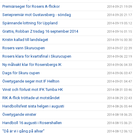
Premiärseger för Rosers A-flickor
2014-09-21 19:09
Seriepremiär mot Gustavsberg - söndag
2014-09-20 21:17
Spännande lottning för Uppland
2014-09-19 05:12
Grattis, Robban Z tisdag 16 september 2014
2014-09-16 01:15
Kristin kallad till landslaget
2014-09-16 00:30
Rosers vann Skurucupen
2014-09-07 22:39
Rosers klara för kvartsfinal i Skurucupen
2014-09-06 22:19
Ny målvakt klar för Rosersbergs IK
2014-09-06 04:33
Dags för Skuru cupen
2014-09-06 03:47
Övertygande seger mot IF Hellton
2014-09-01 04:47
Vinst och förlust mot IFK Tumba HK
2014-08-31 03:46
RIK A-flick tröttade ut motståndet
2014-08-29 22:43
Handbollsfest sista helgen i augusti
2014-08-26 05:44
Övertygande vinster
2014-08-18 06:25
Handboll 16 augusti i Rosershallen
2014-08-15 06:21
"Då är vi i gång på allvar"
2014-08-12 06:12