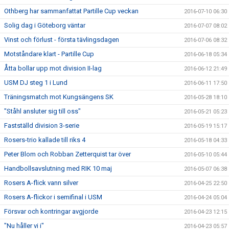
Othberg har sammanfattat Partille Cup veckan
2016-07-10 06:30
Solig dag i Göteborg väntar
2016-07-07 08:02
Vinst och förlust - första tävlingsdagen
2016-07-06 08:32
Motståndare klart - Partille Cup
2016-06-18 05:34
Åtta bollar upp mot division II-lag
2016-06-12 21:49
USM DJ steg 1 i Lund
2016-06-11 17:50
Träningsmatch mot Kungsängens SK
2016-05-28 18:10
"Ståhl ansluter sig till oss"
2016-05-21 05:23
Fastställd division 3-serie
2016-05-19 15:17
Rosers-trio kallade till riks 4
2016-05-18 04:33
Peter Blom och Robban Zetterquist tar över
2016-05-10 05:44
Handbollsavslutning med RIK 10 maj
2016-05-07 06:38
Rosers A-flick vann silver
2016-04-25 22:50
Rosers A-flickor i semifinal i USM
2016-04-24 05:04
Försvar och kontringar avgjorde
2016-04-23 12:15
"Nu håller vi i"
2016-04-23 05:57