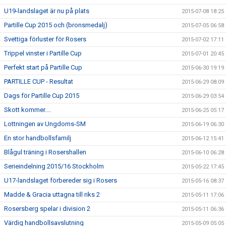
U19-landslaget är nu på plats
2015-07-08 18:25
Partille Cup 2015 och (bronsmedalj)
2015-07-05 06:58
Svettiga förluster för Rosers
2015-07-02 17:11
Trippel vinster i Partille Cup
2015-07-01 20:45
Perfekt start på Partille Cup
2015-06-30 19:19
PARTILLE CUP - Resultat
2015-06-29 08:09
Dags för Partille Cup 2015
2015-06-29 03:54
Skott kommer....
2015-06-25 05:17
Lottningen av Ungdoms-SM
2015-06-19 06:30
En stor handbollsfamilj
2015-06-12 15:41
Blågul träning i Rosershallen
2015-06-10 06:28
Serieindelning 2015/16 Stockholm
2015-05-22 17:45
U17-landslaget förbereder sig i Rosers
2015-05-16 08:37
Madde & Gracia uttagna till riks 2
2015-05-11 17:06
Rosersberg spelar i division 2
2015-05-11 06:36
Värdig handbollsavslutning
2015-05-09 05:05