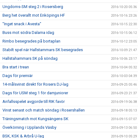
Ungdoms-SM steg 2 i Rosersberg
2016-10-20 05:36
Berg het överallt mot Enköpings HF
2016-10-16 23:26
"Inget snack i Avesta"
2016-10-15 22:30
Buss mot södra Dalarna idag
2016-10-15 06:12
Rimbo besegrades på bortaplan
2016-10-12 23:05
Stabilt spel när Hallstammars SK besegrades
2016-10-09 21:47
Hallstahammars SK på söndag
2016-10-06 23:17
Bra start i trean
2016-10-04 05:32
Dags för premiär
2016-10-03 04:39
14-målsvinst direkt för Rosers DJ-lag
2016-09-25 05:46
Dags för USM steg 1 för damjuniorer
2016-09-23 21:37
Anfallsspelet avgjorde till RIK favör
2016-09-19 06:38
Vinst senast och match söndag i Rosershallen
2016-09-18 05:13
Träningsmatch mot Kungsängens SK
2016-09-15 07:07
Överkörning i Upplands Väsby
2016-09-13 06:50
BSK, KSK & Arbrå U-lag
2016-09-10 05:29