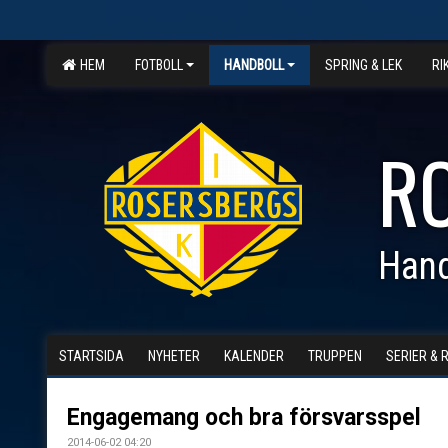
HEM
FOTBOLL
HANDBOLL
SPRING & LEK
RI
R
Hand
STARTSIDA
NYHETER
KALENDER
TRUPPEN
SERIER & 
Engagemang och bra försvarsspel
2014-06-02 04:20