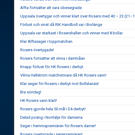
Alfta fortsätter att vara obesegrade.
Uppsala övertygar och vinner klart över Rosers med 40 – 23 (21–1
Förlust och vinst då RIK Handboll var i Borlänge
Uppsala var starkast i Rosershallen och vinner med 8 bollar.
Klar Alftaseger i toppmatchen.
Rosers övertygade!
Rosers fortsätter att vinna i damtvåan
Knapp förlust för HK Rosers i derbyt.
Vilma Hellström matchvinnare då HK Rosers vann!
Klar seger för Rosers i derbyt mot Bollstanäs!
Bra söndag!
HK Rosers vann klart!
Rosers gjorde hela 50 mål i E4-derbyt!
Delad poäng i Norrtälje för damerna
Seger i hemmapremiären för Rosers damer!
Rosers övertygade i seriepremiären!