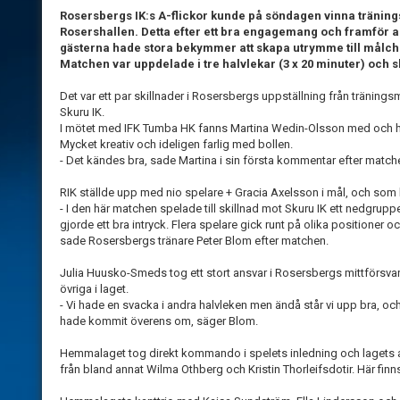
Rosersbergs IK:s A-flickor kunde på söndagen vinna tränin
Rosershallen. Detta efter ett bra engagemang och framför all
gästerna hade stora bekymmer att skapa utrymme till målch
Matchen var uppdelade i tre halvlekar (3 x 20 minuter) och sl
Det var ett par skillnader i Rosersbergs uppställning från träning
Skuru IK.
I mötet med IFK Tumba HK fanns Martina Wedin-Olsson med och här 
Mycket kreativ och ideligen farlig med bollen.
- Det kändes bra, sade Martina i sin första kommentar efter match
RIK ställde upp med nio spelare + Gracia Axelsson i mål, och som br
- I den här matchen spelade till skillnad mot Skuru IK ett nedgruppe
gjorde ett bra intryck. Flera spelare gick runt på olika positioner oc
sade Rosersbergs tränare Peter Blom efter matchen.
Julia Huusko-Smeds tog ett stort ansvar i Rosersbergs mittförsva
övriga i laget.
- Vi hade en svacka i andra halvleken men ändå står vi upp bra, och f
hade kommit överens om, säger Blom.
Hemmalaget tog direkt kommando i spelets inledning och lagets an
från bland annat Wilma Othberg och Kristin Thorleifsdotir. Här finn