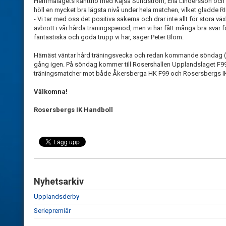
Hemmalagets kanttrio med Kajsa Sundström, Ella Lindersson och 
höll en mycket bra lägsta nivå under hela matchen, vilket gladde RI
- Vi tar med oss det positiva sakerna och drar inte allt för stora vä
avbrott i vår hårda träningsperiod, men vi har fått många bra svar
fantastiska och goda trupp vi har, säger Peter Blom.
Härnäst väntar hård träningsvecka och redan kommande söndag (8 ju
gång igen. På söndag kommer till Rosershallen Upplandslaget F9
träningsmatcher mot både Åkersberga HK F99 och Rosersbergs IK F9
Välkomna!
Rosersbergs IK Handboll
Nyhetsarkiv
Upplandsderby
Seriepremiär