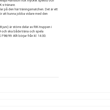
Maja Hansson fick mycket speltid och
K:s tränare.
xlar på den här träningsmatchen. Det är ett
 för att kunna jobba vidare med den
ni) är större delar av RIK-truppen i
9 och ska både träna och spela
8/99. Allt börjar från kl: 14.00.