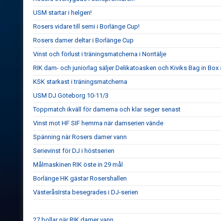
USM startar i helgen!
Rosers vidare till semi i Borlänge Cup!
Rosers damer deltar i Borlänge Cup
Vinst och förlust i träningsmatcherna i Norrtälje
RIK dam- och juniorlag säljer Delikatoasken och Kiviks Bag in Box
KSK starkast i träningsmatcherna
USM DJ Göteborg 10-11/3
Toppmatch ikväll för damerna och klar seger senast
Vinst mot HF SIF hemma när damserien vände
Spänning när Rosers damer vann
Serievinst för DJ i höstserien
Målmaskinen RIK öste in 29 mål
Borlänge HK gästar Rosershallen
VästeråsIrsta besegrades i DJ-serien
27 bollar när RIK damer vann