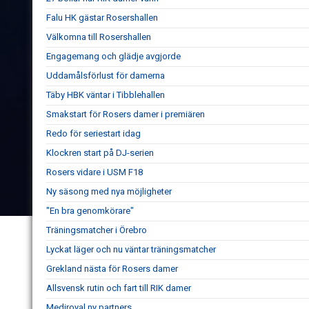
Falu HK gästar Rosershallen
Välkomna till Rosershallen
Engagemang och glädje avgjorde
Uddamålsförlust för damerna
Täby HBK väntar i Tibblehallen
Smakstart för Rosers damer i premiären
Redo för seriestart idag
Klockren start på DJ-serien
Rosers vidare i USM F18
Ny säsong med nya möjligheter
"En bra genomkörare"
Träningsmatcher i Örebro
Lyckat läger och nu väntar träningsmatcher
Grekland nästa för Rosers damer
Allsvensk rutin och fart till RIK damer
Mediroyal ny partners