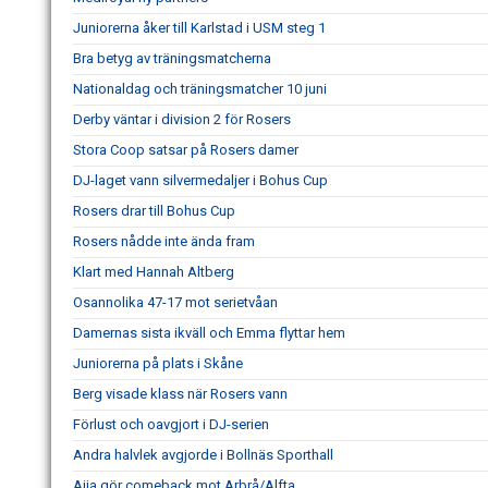
Juniorerna åker till Karlstad i USM steg 1
Bra betyg av träningsmatcherna
Nationaldag och träningsmatcher 10 juni
Derby väntar i division 2 för Rosers
Stora Coop satsar på Rosers damer
DJ-laget vann silvermedaljer i Bohus Cup
Rosers drar till Bohus Cup
Rosers nådde inte ända fram
Klart med Hannah Altberg
Osannolika 47-17 mot serietvåan
Damernas sista ikväll och Emma flyttar hem
Juniorerna på plats i Skåne
Berg visade klass när Rosers vann
Förlust och oavgjort i DJ-serien
Andra halvlek avgjorde i Bollnäs Sporthall
Ajja gör comeback mot Arbrå/Alfta