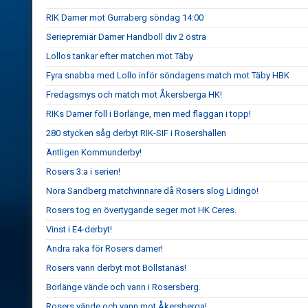
RIK Damer mot Gurraberg söndag 14:00
Seriepremiär Damer Handboll div 2 östra
Lollos tankar efter matchen mot Täby
Fyra snabba med Lollo inför söndagens match mot Täby HBK
Fredagsmys och match mot Åkersberga HK!
RIKs Damer föll i Borlänge, men med flaggan i topp!
280 stycken såg derbyt RIK-SIF i Rosershallen
Äntligen Kommunderby!
Rosers 3:a i serien!
Nora Sandberg matchvinnare då Rosers slog Lidingö!
Rosers tog en övertygande seger mot HK Ceres.
Vinst i E4-derbyt!
Andra raka för Rosers damer!
Rosers vann derbyt mot Bollstanäs!
Borlänge vände och vann i Rosersberg.
Rosers vände och vann mot Åkersberga!