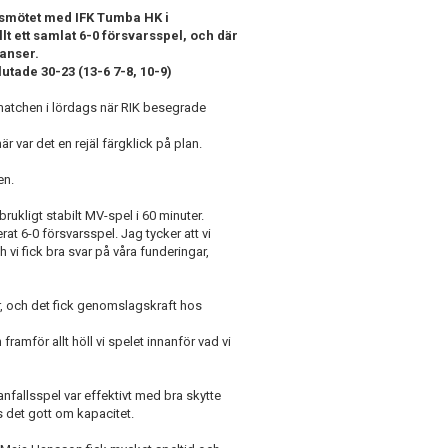
gsmötet med IFK Tumba HK i
t ett samlat 6-0 försvarsspel, och där
anser.
utade 30-23 (13-6 7-8, 10-9)
smatchen i lördags när RIK besegrade
var det en rejäl färgklick på plan.
en.
ukligt stabilt MV-spel i 60 minuter.
rat 6-0 försvarsspel. Jag tycker att vi
h vi fick bra svar på våra funderingar,
r, och det fick genomslagskraft hos
ramför allt höll vi spelet innanför vad vi
fallsspel var effektivt med bra skytte
s det gott om kapacitet.