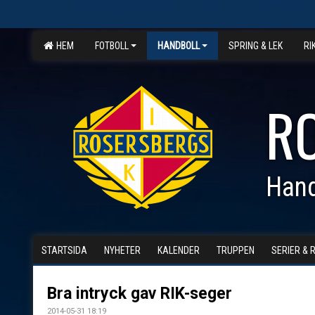
HEM
FOTBOLL
HANDBOLL
SPRING & LEK
RI
R
Hand
STARTSIDA
NYHETER
KALENDER
TRUPPEN
SERIER & 
Bra intryck gav RIK-seger
2014-05-31 18:19