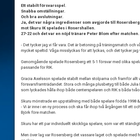
Ett stabilt försvarsspel.
Snabba omställningar.
Och bra avslutningar.
Ja, det var några ingredienser som avgjorde till Rosersber
mot Skuru IK spelades i Rosershallen.
27-22 och det var en nöjd tränare Peter Blom efter matchen.
- Det tycker jag vi får vara. Det är betoning på träningsmatch och vå
mycket speltid. Våga misslyckas för att lyckas, och det tycker jag v
Genomgående spelade Rosersberg ett 5-1 försvar med olika spelar
passande för RIK.
Gracia Axelsson spelade stabilt mellan stolparna och framför allt 
försvarsframträdandet. Stora och många plusbetyg till både Jul
som lyckades hålla ihop både centerspelaren och RIK:s båda tvåor p
Skuru mönstrade en uppställning med både spelare födda 1998 &
- Vi är inne i en ny process och ska får ihop två årgången till ett
Björk före matchen.
Skuru har ett par individuellt skickliga spelare, som var ett ständig
Men över lag var Rosersberg det vassare laget och spelade med 