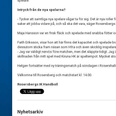
spelare.
Intryck från de nya spelarna?
- Tycker att samtliga nya spelare vågar ta för sig. Det är nya roller f
saker att jobba vidare på, och så ska det vara, säger Rosersbergs
Maja Hansson var en frisk fläck och spelade med snabba fötter oc
Faith Eriksson, visar hon att här finns det kapacitet och spelade
dessutom sticka fram näsan som H9:a och även skicklig inspelare ti
- Jag var väldigt nervös före matchen, men det släppte tidigt. Jag
skillnaden från mitt spel med Kiruna HK är speltempot. Mycket stor
Helgen fortsätter med ny träningsmatch på söndagen i Rosershall
Välkomna till Rosersberg och matchstart kl: 14.00.
Rosersbergs IK Handboll
Nyhetsarkiv