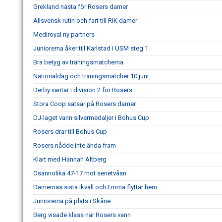
Grekland nästa för Rosers damer
Allsvensk rutin och fart till RIK damer
Mediroyal ny partners
Juniorerna åker till Karlstad i USM steg 1
Bra betyg av träningsmatcherna
Nationaldag och träningsmatcher 10 juni
Derby väntar i division 2 för Rosers
Stora Coop satsar på Rosers damer
DJ-laget vann silvermedaljer i Bohus Cup
Rosers drar till Bohus Cup
Rosers nådde inte ända fram
Klart med Hannah Altberg
Osannolika 47-17 mot serietvåan
Damernas sista ikväll och Emma flyttar hem
Juniorerna på plats i Skåne
Berg visade klass när Rosers vann