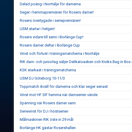
Delad poäng i Norrtälje för damerna
Seger i hemmapremiären för Rosers damer!
Rosers övertygade i seriepremiären!
USM startar i helgen!
Rosers vidare till semi i Borlänge Cup!
Rosers damer deltar i Borlänge Cup
Vinst och förlust i träningsmatcherna i Norrtälje
RIK dam- och juniorlag säljer Delikatoasken och Kiviks Bag in Box
KSK starkast i träningsmatcherna
USM DJ Göteborg 10-11/3
Toppmatch ikväll för damerna och klar seger senast
Vinst mot HF SIF hemma när damserien vände
Spänning när Rosers damer vann
Serievinst för DJ i höstserien
Målmaskinen RIK öste in 29 mål
Borlänge HK gästar Rosershallen