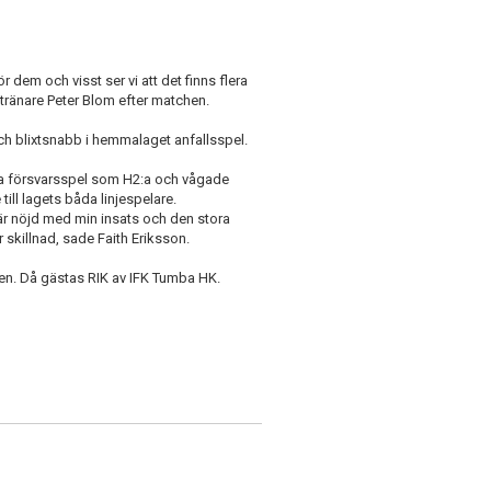
ör dem och visst ser vi att det finns flera
 tränare Peter Blom efter matchen.
h blixtsnabb i hemmalaget anfallsspel.
 bra försvarsspel som H2:a och vågade
ll lagets båda linjespelare.
 är nöjd med min insats och den stora
 skillnad, sade Faith Eriksson.
en. Då gästas RIK av IFK Tumba HK.