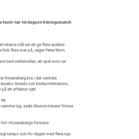
gs favör när lördagens träningsmatch
rt interna mål var att ge flera spelare
i fick flera svar på, säger Peter Blom.
e med centerrollen, ett spel som var
var Rosersberg bra i det centrala
ia Huusko-Smeds och Emilia Holmström,
å ett effektivt sätt.
 99.
 och samma lag, sade Skururs tränare Tomas
t hot i Rosersbergs försvars.
högt tempo och för dagen med flera nya