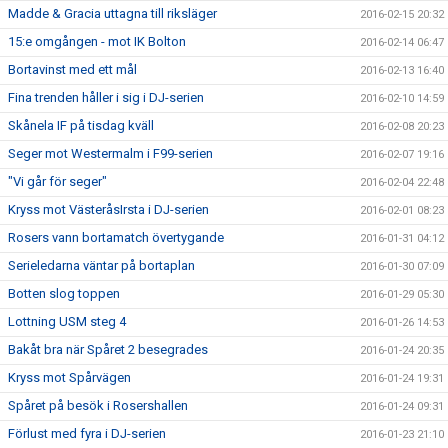
Madde & Gracia uttagna till riksläger
2016-02-15 20:32
15:e omgången - mot IK Bolton
2016-02-14 06:47
Bortavinst med ett mål
2016-02-13 16:40
Fina trenden håller i sig i DJ-serien
2016-02-10 14:59
Skånela IF på tisdag kväll
2016-02-08 20:23
Seger mot Westermalm i F99-serien
2016-02-07 19:16
"Vi går för seger"
2016-02-04 22:48
Kryss mot VästeråsIrsta i DJ-serien
2016-02-01 08:23
Rosers vann bortamatch övertygande
2016-01-31 04:12
Serieledarna väntar på bortaplan
2016-01-30 07:09
Botten slog toppen
2016-01-29 05:30
Lottning USM steg 4
2016-01-26 14:53
Bakåt bra när Spåret 2 besegrades
2016-01-24 20:35
Kryss mot Spårvägen
2016-01-24 19:31
Spåret på besök i Rosershallen
2016-01-24 09:31
Förlust med fyra i DJ-serien
2016-01-23 21:10