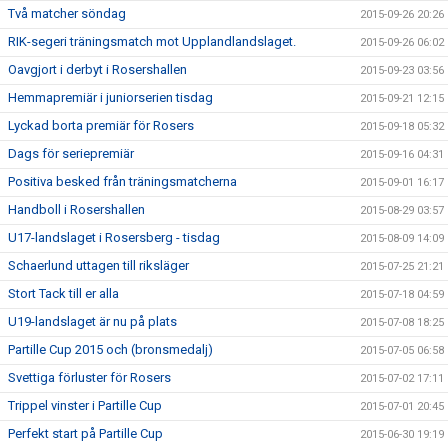
Två matcher söndag
2015-09-26 20:26
RIK-segeri träningsmatch mot Upplandlandslaget.
2015-09-26 06:02
Oavgjort i derbyt i Rosershallen
2015-09-23 03:56
Hemmapremiär i juniorserien tisdag
2015-09-21 12:15
Lyckad borta premiär för Rosers
2015-09-18 05:32
Dags för seriepremiär
2015-09-16 04:31
Positiva besked från träningsmatcherna
2015-09-01 16:17
Handboll i Rosershallen
2015-08-29 03:57
U17-landslaget i Rosersberg - tisdag
2015-08-09 14:09
Schaerlund uttagen till riksläger
2015-07-25 21:21
Stort Tack till er alla
2015-07-18 04:59
U19-landslaget är nu på plats
2015-07-08 18:25
Partille Cup 2015 och (bronsmedalj)
2015-07-05 06:58
Svettiga förluster för Rosers
2015-07-02 17:11
Trippel vinster i Partille Cup
2015-07-01 20:45
Perfekt start på Partille Cup
2015-06-30 19:19