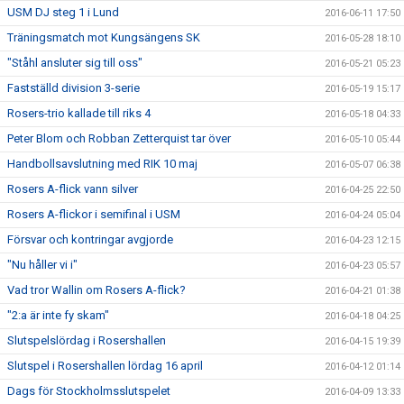
USM DJ steg 1 i Lund
2016-06-11 17:50
Träningsmatch mot Kungsängens SK
2016-05-28 18:10
"Ståhl ansluter sig till oss"
2016-05-21 05:23
Fastställd division 3-serie
2016-05-19 15:17
Rosers-trio kallade till riks 4
2016-05-18 04:33
Peter Blom och Robban Zetterquist tar över
2016-05-10 05:44
Handbollsavslutning med RIK 10 maj
2016-05-07 06:38
Rosers A-flick vann silver
2016-04-25 22:50
Rosers A-flickor i semifinal i USM
2016-04-24 05:04
Försvar och kontringar avgjorde
2016-04-23 12:15
"Nu håller vi i"
2016-04-23 05:57
Vad tror Wallin om Rosers A-flick?
2016-04-21 01:38
"2:a är inte fy skam"
2016-04-18 04:25
Slutspelslördag i Rosershallen
2016-04-15 19:39
Slutspel i Rosershallen lördag 16 april
2016-04-12 01:14
Dags för Stockholmsslutspelet
2016-04-09 13:33