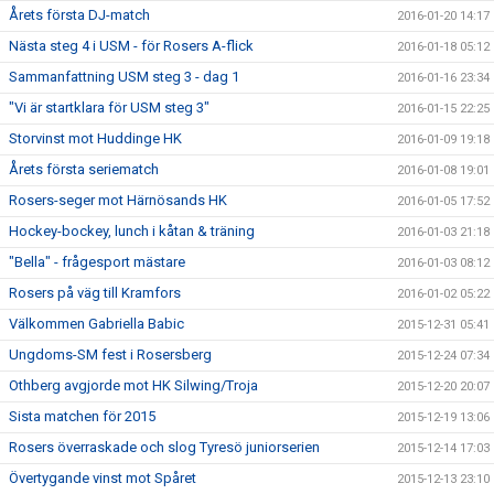
Årets första DJ-match
2016-01-20 14:17
Nästa steg 4 i USM - för Rosers A-flick
2016-01-18 05:12
Sammanfattning USM steg 3 - dag 1
2016-01-16 23:34
"Vi är startklara för USM steg 3"
2016-01-15 22:25
Storvinst mot Huddinge HK
2016-01-09 19:18
Årets första seriematch
2016-01-08 19:01
Rosers-seger mot Härnösands HK
2016-01-05 17:52
Hockey-bockey, lunch i kåtan & träning
2016-01-03 21:18
"Bella" - frågesport mästare
2016-01-03 08:12
Rosers på väg till Kramfors
2016-01-02 05:22
Välkommen Gabriella Babic
2015-12-31 05:41
Ungdoms-SM fest i Rosersberg
2015-12-24 07:34
Othberg avgjorde mot HK Silwing/Troja
2015-12-20 20:07
Sista matchen för 2015
2015-12-19 13:06
Rosers överraskade och slog Tyresö juniorserien
2015-12-14 17:03
Övertygande vinst mot Spåret
2015-12-13 23:10