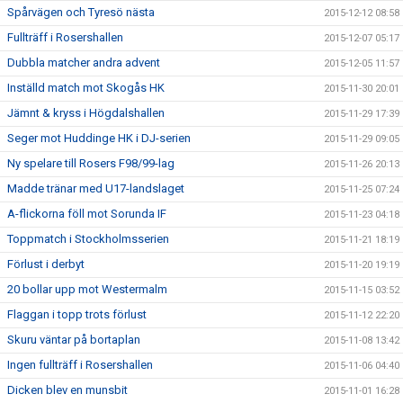
Spårvägen och Tyresö nästa
2015-12-12 08:58
Fullträff i Rosershallen
2015-12-07 05:17
Dubbla matcher andra advent
2015-12-05 11:57
Inställd match mot Skogås HK
2015-11-30 20:01
Jämnt & kryss i Högdalshallen
2015-11-29 17:39
Seger mot Huddinge HK i DJ-serien
2015-11-29 09:05
Ny spelare till Rosers F98/99-lag
2015-11-26 20:13
Madde tränar med U17-landslaget
2015-11-25 07:24
A-flickorna föll mot Sorunda IF
2015-11-23 04:18
Toppmatch i Stockholmsserien
2015-11-21 18:19
Förlust i derbyt
2015-11-20 19:19
20 bollar upp mot Westermalm
2015-11-15 03:52
Flaggan i topp trots förlust
2015-11-12 22:20
Skuru väntar på bortaplan
2015-11-08 13:42
Ingen fullträff i Rosershallen
2015-11-06 04:40
Dicken blev en munsbit
2015-11-01 16:28