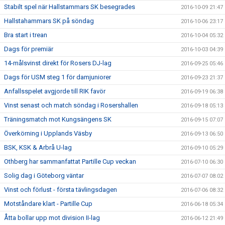
Stabilt spel när Hallstammars SK besegrades
2016-10-09 21:47
Hallstahammars SK på söndag
2016-10-06 23:17
Bra start i trean
2016-10-04 05:32
Dags för premiär
2016-10-03 04:39
14-målsvinst direkt för Rosers DJ-lag
2016-09-25 05:46
Dags för USM steg 1 för damjuniorer
2016-09-23 21:37
Anfallsspelet avgjorde till RIK favör
2016-09-19 06:38
Vinst senast och match söndag i Rosershallen
2016-09-18 05:13
Träningsmatch mot Kungsängens SK
2016-09-15 07:07
Överkörning i Upplands Väsby
2016-09-13 06:50
BSK, KSK & Arbrå U-lag
2016-09-10 05:29
Othberg har sammanfattat Partille Cup veckan
2016-07-10 06:30
Solig dag i Göteborg väntar
2016-07-07 08:02
Vinst och förlust - första tävlingsdagen
2016-07-06 08:32
Motståndare klart - Partille Cup
2016-06-18 05:34
Åtta bollar upp mot division II-lag
2016-06-12 21:49