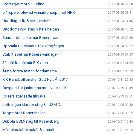
Storseger mot SK Tirfing
2017-01-28 22:38
5-1-spelet blev ett vinnarkoncept mot HHK
2017-01-25 06:31
Huddinge HK & VM-kvartsfinal
2017-01-24 11:46
Ungdoms-SM steg 3 hela helgen
2017-01-20 15:32
Sundström säker när Rosers vann
2017-01-15 22:35
Uppsala HK väntar i 12:e omgången
2017-01-14 06:52
Stabilt spel när Rosers vann igen
2017-01-09 07:37
32 mål framåt när RIK vann
2017-01-07 21:09
Årets första match för damerna
2017-01-07 06:39
RIK Handboll önskar Gott Nytt År 2017
2016-12-31 20:33
Oavgjort för juniorerna mot Nacka HK
2016-12-19 09:49
Rosers studsade tillbaka...
2016-12-13 08:51
Lottningen klar för steg 3 i USM DJ
2016-12-08 09:38
Toppmöte i Rosershallen
2016-12-06 08:22
Dubbla USM-steg till Rosersberg
2016-12-01 10:44
Målkalas både bakåt & framåt
2016-12-01 08:14