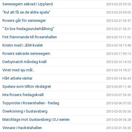
Seriesegern säkrad i Uppland
2015-02-23 09:55
"Kul att få se de äldre spela"
2015-02-23 09:05
Rosers går för serieseger
2015-02-21 05:47
" En bra fredagsunderhållning"
2015-02-21 05:21
Fint främmande till Rosershallen
2015-02-19 11:02
Kristin med i JEM-kvalet
2015-02-18 13:48
Rosers säkrade seriesegern
2015-02-17 09:13
Derbymatch måndag kväll
2015-02-16 14:53
Vinst med sju mål...
2015-02-14 18:27
Hårt arbete väntar
2015-02-14 06:43
Spelare som tillhör rikslägret
2015-02-09 11:40
Inte Rosers fredagskväll
2015-02-07 05:35
Toppmöte i Rosershallen - fredag
2015-02-06 07:03
Överkörning i Gustavsberg
2015-02-05 05:56
Matchläge mot Gustavsberg i DJ-serien
2015-02-04 06:28
Vinnare i Hackstahallen
2015-02-01 05:33