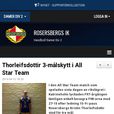
NYHET - SUPPORTERKOLLEKTION
DAMER DIV 2
LOGGA IN
ROSERSBERGS IK
Handboll Damer Div 2
STARTSIDA
Thorleifsdottir 3-målskytt i All
<
>
Star Team
NYHETER
2014-04-15 18:20
KALENDER
I den All Star Team match som
spelades sista dagen av rikslägret i
Katrineholm lyckades F97-årgången
TRUPPEN
tämligen enkelt besegra F98:orna med
27-15 efter ledning 15-9 i paus.
SERIER & RESULTAT
Rosersbergs Kristin Thorleifsdottir
stod för tre mål.