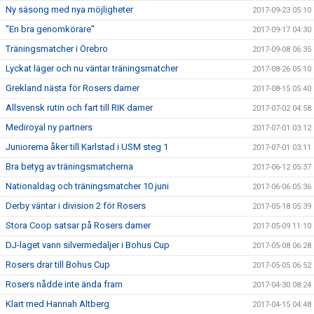
Ny säsong med nya möjligheter
2017-09-23 05:10
"En bra genomkörare"
2017-09-17 04:30
Träningsmatcher i Örebro
2017-09-08 06:35
Lyckat läger och nu väntar träningsmatcher
2017-08-26 05:10
Grekland nästa för Rosers damer
2017-08-15 05:40
Allsvensk rutin och fart till RIK damer
2017-07-02 04:58
Mediroyal ny partners
2017-07-01 03:12
Juniorerna åker till Karlstad i USM steg 1
2017-07-01 03:11
Bra betyg av träningsmatcherna
2017-06-12 05:37
Nationaldag och träningsmatcher 10 juni
2017-06-06 05:36
Derby väntar i division 2 för Rosers
2017-05-18 05:39
Stora Coop satsar på Rosers damer
2017-05-09 11:10
DJ-laget vann silvermedaljer i Bohus Cup
2017-05-08 06:28
Rosers drar till Bohus Cup
2017-05-05 06:52
Rosers nådde inte ända fram
2017-04-30 08:24
Klart med Hannah Altberg
2017-04-15 04:48