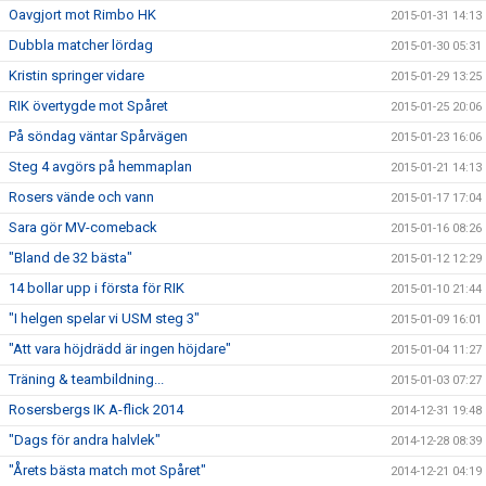
Oavgjort mot Rimbo HK
2015-01-31 14:13
Dubbla matcher lördag
2015-01-30 05:31
Kristin springer vidare
2015-01-29 13:25
RIK övertygde mot Spåret
2015-01-25 20:06
På söndag väntar Spårvägen
2015-01-23 16:06
Steg 4 avgörs på hemmaplan
2015-01-21 14:13
Rosers vände och vann
2015-01-17 17:04
Sara gör MV-comeback
2015-01-16 08:26
"Bland de 32 bästa"
2015-01-12 12:29
14 bollar upp i första för RIK
2015-01-10 21:44
"I helgen spelar vi USM steg 3"
2015-01-09 16:01
"Att vara höjdrädd är ingen höjdare"
2015-01-04 11:27
Träning & teambildning...
2015-01-03 07:27
Rosersbergs IK A-flick 2014
2014-12-31 19:48
"Dags för andra halvlek"
2014-12-28 08:39
"Årets bästa match mot Spåret"
2014-12-21 04:19