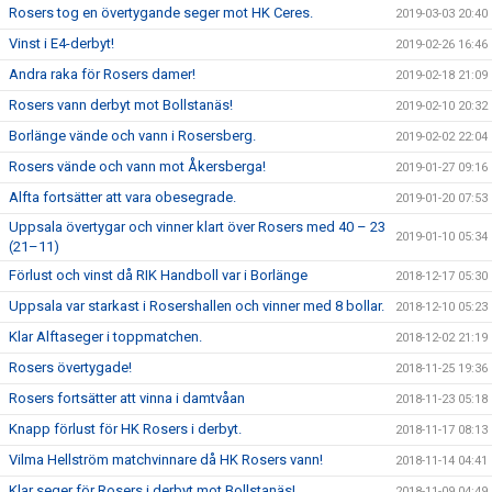
Rosers tog en övertygande seger mot HK Ceres.
2019-03-03 20:40
Vinst i E4-derbyt!
2019-02-26 16:46
Andra raka för Rosers damer!
2019-02-18 21:09
Rosers vann derbyt mot Bollstanäs!
2019-02-10 20:32
Borlänge vände och vann i Rosersberg.
2019-02-02 22:04
Rosers vände och vann mot Åkersberga!
2019-01-27 09:16
Alfta fortsätter att vara obesegrade.
2019-01-20 07:53
Uppsala övertygar och vinner klart över Rosers med 40 – 23
2019-01-10 05:34
(21–11)
Förlust och vinst då RIK Handboll var i Borlänge
2018-12-17 05:30
Uppsala var starkast i Rosershallen och vinner med 8 bollar.
2018-12-10 05:23
Klar Alftaseger i toppmatchen.
2018-12-02 21:19
Rosers övertygade!
2018-11-25 19:36
Rosers fortsätter att vinna i damtvåan
2018-11-23 05:18
Knapp förlust för HK Rosers i derbyt.
2018-11-17 08:13
Vilma Hellström matchvinnare då HK Rosers vann!
2018-11-14 04:41
Klar seger för Rosers i derbyt mot Bollstanäs!
2018-11-09 04:49