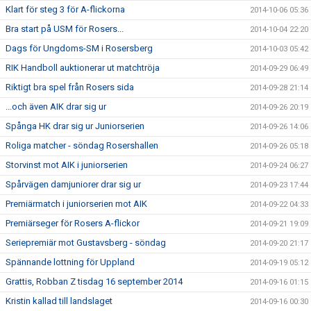
Klart för steg 3 för A-flickorna
2014-10-06 05:36
Bra start på USM för Rosers...
2014-10-04 22:20
Dags för Ungdoms-SM i Rosersberg
2014-10-03 05:42
RIK Handboll auktionerar ut matchtröja
2014-09-29 06:49
Riktigt bra spel från Rosers sida
2014-09-28 21:14
...och även AIK drar sig ur
2014-09-26 20:19
Spånga HK drar sig ur Juniorserien
2014-09-26 14:06
Roliga matcher - söndag Rosershallen
2014-09-26 05:18
Storvinst mot AIK i juniorserien
2014-09-24 06:27
Spårvägen damjuniorer drar sig ur
2014-09-23 17:44
Premiärmatch i juniorserien mot AIK
2014-09-22 04:33
Premiärseger för Rosers A-flickor
2014-09-21 19:09
Seriepremiär mot Gustavsberg - söndag
2014-09-20 21:17
Spännande lottning för Uppland
2014-09-19 05:12
Grattis, Robban Z tisdag 16 september 2014
2014-09-16 01:15
Kristin kallad till landslaget
2014-09-16 00:30