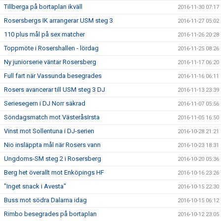
Tillberga på bortaplan ikväll
2016-11-30 07:17
Rosersbergs IK arrangerar USM steg 3
2016-11-27 05:02
110 plus mål på sex matcher
2016-11-26 20:28
Toppmöte i Rosershallen - lördag
2016-11-25 08:26
Ny juniorserie väntar Rosersberg
2016-11-17 06:20
Full fart när Vassunda besegrades
2016-11-16 06:11
Rosers avancerar till USM steg 3 DJ
2016-11-13 23:39
Seriesegern i DJ Norr säkrad
2016-11-07 05:56
Söndagsmatch mot VästeråsIrsta
2016-11-05 16:50
Vinst mot Sollentuna i DJ-serien
2016-10-28 21:21
Nio insläppta mål när Rosers vann
2016-10-23 18:31
Ungdoms-SM steg 2 i Rosersberg
2016-10-20 05:36
Berg het överallt mot Enköpings HF
2016-10-16 23:26
"Inget snack i Avesta"
2016-10-15 22:30
Buss mot södra Dalarna idag
2016-10-15 06:12
Rimbo besegrades på bortaplan
2016-10-12 23:05