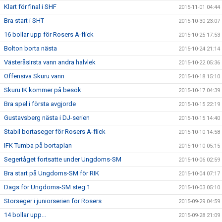
Klart för final i SHF
2015-11-01 04:44
Bra start i SHT
2015-10-30 23:07
16 bollar upp för Rosers A-flick
2015-10-25 17:53
Bolton borta nästa
2015-10-24 21:14
VästeråsIrsta vann andra halvlek
2015-10-22 05:36
Offensiva Skuru vann
2015-10-18 15:10
Skuru IK kommer på besök
2015-10-17 04:39
Bra spel i första avgjorde
2015-10-15 22:19
Gustavsberg nästa i DJ-serien
2015-10-15 14:40
Stabil bortaseger för Rosers A-flick
2015-10-10 14:58
IFK Tumba på bortaplan
2015-10-10 05:15
Segertåget fortsatte under Ungdoms-SM
2015-10-06 02:59
Bra start på Ungdoms-SM för RIK
2015-10-04 07:17
Dags för Ungdoms-SM steg 1
2015-10-03 05:10
Storseger i juniorserien för Rosers
2015-09-29 04:59
14 bollar upp...
2015-09-28 21:09