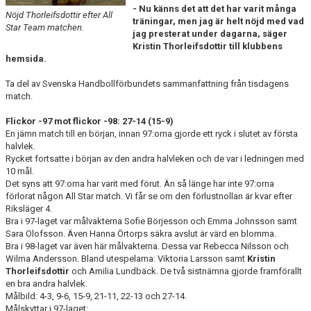
- Nu känns det att det har varit många
KONTAKT
Nöjd Thorleifsdottir efter All
träningar, men jag är helt nöjd med vad
Star Team matchen.
jag presterat under dagarna, säger
DOKUMENT
Kristin Thorleifsdottir till klubbens
hemsida.
BILDGALLERI
Ta del av Svenska Handbollförbundets sammanfattning från tisdagens
match.
MATCHER
Flickor -97 mot flickor -98: 27-14 (15-9)
En jämn match till en början, innan 97:orna gjorde ett ryck i slutet av första
halvlek.
Rycket fortsatte i början av den andra halvleken och de var i ledningen med
10 mål.
Det syns att 97:orna har varit med förut. Än så länge har inte 97:orna
förlorat någon All Star match. Vi får se om den förlustnollan är kvar efter
Riksläger 4.
Bra i 97-laget var målvakterna Sofie Börjesson och Emma Johnsson samt
Sara Olofsson. Även Hanna Örtorps säkra avslut är värd en blomma.
Bra i 98-laget var även här målvakterna. Dessa var Rebecca Nilsson och
Wilma Andersson. Bland utespelarna: Viktoria Larsson samt
Kristin
Thorleifsdottir
och Amilia Lundbäck. De två sistnämna gjorde framförallt
en bra andra halvlek.
Målbild: 4-3, 9-6, 15-9, 21-11, 22-13 och 27-14.
Målskyttar i 97-laget: