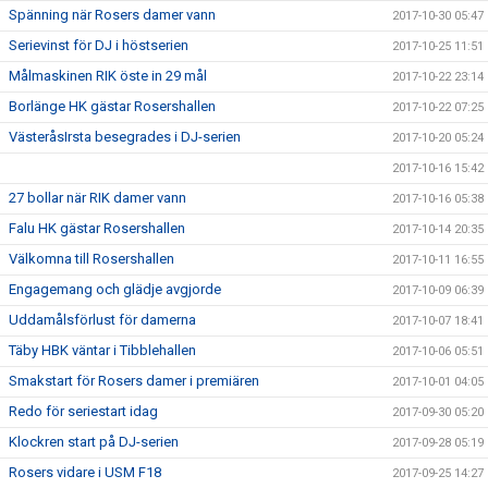
Spänning när Rosers damer vann
2017-10-30 05:47
Serievinst för DJ i höstserien
2017-10-25 11:51
Målmaskinen RIK öste in 29 mål
2017-10-22 23:14
Borlänge HK gästar Rosershallen
2017-10-22 07:25
VästeråsIrsta besegrades i DJ-serien
2017-10-20 05:24
2017-10-16 15:42
27 bollar när RIK damer vann
2017-10-16 05:38
Falu HK gästar Rosershallen
2017-10-14 20:35
Välkomna till Rosershallen
2017-10-11 16:55
Engagemang och glädje avgjorde
2017-10-09 06:39
Uddamålsförlust för damerna
2017-10-07 18:41
Täby HBK väntar i Tibblehallen
2017-10-06 05:51
Smakstart för Rosers damer i premiären
2017-10-01 04:05
Redo för seriestart idag
2017-09-30 05:20
Klockren start på DJ-serien
2017-09-28 05:19
Rosers vidare i USM F18
2017-09-25 14:27