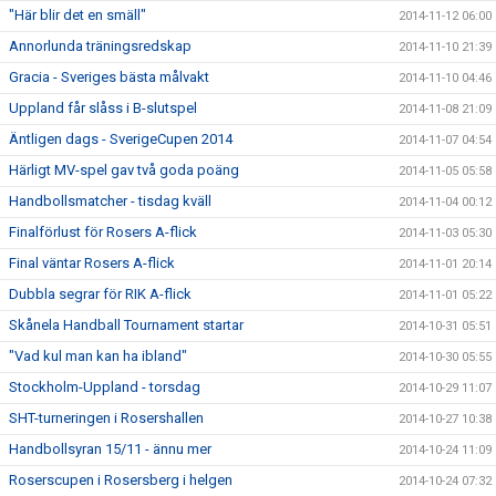
"Här blir det en smäll"
2014-11-12 06:00
Annorlunda träningsredskap
2014-11-10 21:39
Gracia - Sveriges bästa målvakt
2014-11-10 04:46
Uppland får slåss i B-slutspel
2014-11-08 21:09
Äntligen dags - SverigeCupen 2014
2014-11-07 04:54
Härligt MV-spel gav två goda poäng
2014-11-05 05:58
Handbollsmatcher - tisdag kväll
2014-11-04 00:12
Finalförlust för Rosers A-flick
2014-11-03 05:30
Final väntar Rosers A-flick
2014-11-01 20:14
Dubbla segrar för RIK A-flick
2014-11-01 05:22
Skånela Handball Tournament startar
2014-10-31 05:51
"Vad kul man kan ha ibland"
2014-10-30 05:55
Stockholm-Uppland - torsdag
2014-10-29 11:07
SHT-turneringen i Rosershallen
2014-10-27 10:38
Handbollsyran 15/11 - ännu mer
2014-10-24 11:09
Roserscupen i Rosersberg i helgen
2014-10-24 07:32