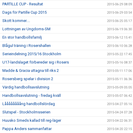
PARTILLE CUP - Resultat
2015-06-29 08:09
Dags för Partille Cup 2015
2015-06-29 03:54
Skott kommer....
2015-06-25 05:17
Lottningen av Ungdoms-SM
2015-06-19 06:30
En stor handbollsfamilj
2015-06-12 15:41
Blågul träning i Rosershallen
2015-06-10 06:28
Serieindelning 2015/16 Stockholm
2015-05-22 17:45
U17-landslaget förbereder sig i Rosers
2015-05-16 08:37
Madde & Gracia uttagna till riks 2
2015-05-11 17:06
Rosersberg spelar i division 2
2015-05-11 06:36
Värdig handbollsavslutning
2015-05-09 05:05
Handbollsavslutning - fredag kväll
2015-05-07 06:42
Låååååååång handbollslördag
2015-04-27 05:16
Slutspel - Stockholmsserien
2015-04-24 07:28
Huusko Smeds kallad till reg-läger
2015-04-22 06:31
Pappa Anders sammanfattar
2015-04-20 22:15