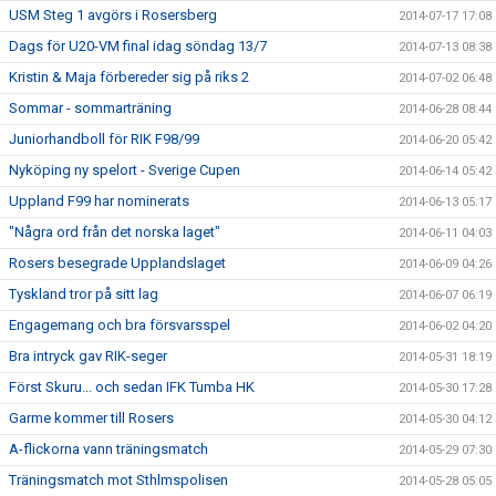
USM Steg 1 avgörs i Rosersberg
2014-07-17 17:08
Dags för U20-VM final idag söndag 13/7
2014-07-13 08:38
Kristin & Maja förbereder sig på riks 2
2014-07-02 06:48
Sommar - sommarträning
2014-06-28 08:44
Juniorhandboll för RIK F98/99
2014-06-20 05:42
Nyköping ny spelort - Sverige Cupen
2014-06-14 05:42
Uppland F99 har nominerats
2014-06-13 05:17
"Några ord från det norska laget"
2014-06-11 04:03
Rosers besegrade Upplandslaget
2014-06-09 04:26
Tyskland tror på sitt lag
2014-06-07 06:19
Engagemang och bra försvarsspel
2014-06-02 04:20
Bra intryck gav RIK-seger
2014-05-31 18:19
Först Skuru... och sedan IFK Tumba HK
2014-05-30 17:28
Garme kommer till Rosers
2014-05-30 04:12
A-flickorna vann träningsmatch
2014-05-29 07:30
Träningsmatch mot Sthlmspolisen
2014-05-28 05:05