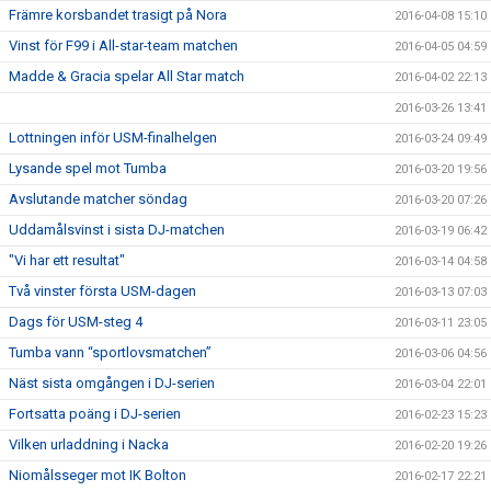
Främre korsbandet trasigt på Nora
2016-04-08 15:10
Vinst för F99 i All-star-team matchen
2016-04-05 04:59
Madde & Gracia spelar All Star match
2016-04-02 22:13
2016-03-26 13:41
Lottningen inför USM-finalhelgen
2016-03-24 09:49
Lysande spel mot Tumba
2016-03-20 19:56
Avslutande matcher söndag
2016-03-20 07:26
Uddamålsvinst i sista DJ-matchen
2016-03-19 06:42
"Vi har ett resultat"
2016-03-14 04:58
Två vinster första USM-dagen
2016-03-13 07:03
Dags för USM-steg 4
2016-03-11 23:05
Tumba vann “sportlovsmatchen”
2016-03-06 04:56
Näst sista omgången i DJ-serien
2016-03-04 22:01
Fortsatta poäng i DJ-serien
2016-02-23 15:23
Vilken urladdning i Nacka
2016-02-20 19:26
Niomålsseger mot IK Bolton
2016-02-17 22:21