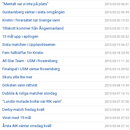
"Mentalt var vi inte på plats"
2015-03-23 06:01
Gustavsberg väntar i sista omgången
2015-03-22 05:49
Kristin i förarsätet när Sverige vann
2015-03-20 19:32
Tillskott kommer från Ångermanland
2015-03-20 11:01
13 mål upp i epilogen
2015-03-20 05:52
Sista matchen i Upplandsserien
2015-03-19 06:57
Fem fullträffar för Kristin
2015-03-18 23:39
All Star Team - USM i Rosersberg
2015-03-17 11:20
Finalspel i USM väntar Rosersberg
2015-03-16 09:02
Skuru ville lite mer
2015-03-10 09:27
Göksten vann rättvist
2015-03-08 15:34
Dubbla & roliga matcher söndag
2015-03-07 16:15
"Lundin motade bollar när RIK vann"
2015-03-07 07:00
Derby-match fredag kväll
2015-03-06 11:10
Vinst med 19 mål
2015-03-05 07:53
Årsta AIK väntar onsdag kväll
2015-03-04 07:16