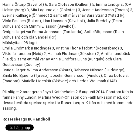
Hanna Örtorp (Sävehof) 6, Sara Olofsson (Dalhem) 5, Emma Lindqvist (OV
Helsingborg) 3, Mia Lagumdzija (Göksten) 3, Jennie Andersson (Tyresö) 3,
Evelina Källhage (Önnered) 2 samt ett mål var av Sara Strand (Ystad IF),
Viola Paulsen (Bolton), Linn Hansson (Sävehof), Julia Bredeby (Team
Bohuslän) och Mimmi Eliasson (Sävehof).
Övriga i laget var Emma Johnsson (Torslanda), Sofie Börjesson (Team
Bohuslän) och Ida Sandell (RP).
Målskyttar i 98-laget:
Emilia Lindmark (Huddinge) 3, Kristine Thorleifsdottir (Rosersberg) 3,
Viktoria Larsson (Heid) 2, Hannah Flodman (Göksten) 2, Amilia Lundbäck
(Heid) 2 samt ett mål var av Annie Lindfors Ljuhs (Kungälv) och Clara
Gustavsson (Country).
Övriga i laget: Wilma Andersson (Skara), Rebecca Nilsson (Huddinge),
Smila Eld Bjureflo (Tyresö), Josefin Gunnarsson (Vinslöv), Olivia Löfqvist
(Pandora), Marielle Lideskär (Skövde) och Hedda Wollmark (H43).
Riksläger 2 arrangeras ånyo i Katrineholm 2-5 augusti 2014. Förutom Kristin
fanns Fanny Lundin, Martina Wedin-Ohlsson och Faith Eriksson med, och
dessa berörda spelare spelar för Rosersbergs IK från och med kommande
säsong.
Rosersbergs IK Handboll