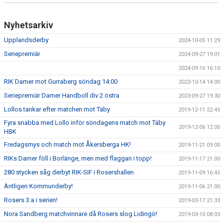
Nyhetsarkiv
Upplandsderby
2024-10-05 11:29
Seriepremiär
2024-09-27 19:01
2024-09-16 16:10
RIK Damer mot Gurraberg söndag 14:00
2023-10-14 14:00
Seriepremiär Damer Handboll div 2 östra
2023-09-27 19:30
Lollos tankar efter matchen mot Täby
2019-12-11 22:45
Fyra snabba med Lollo inför söndagens match mot Täby
2019-12-06 12:00
HBK
Fredagsmys och match mot Åkersberga HK!
2019-11-21 09:00
RIKs Damer föll i Borlänge, men med flaggan i topp!
2019-11-17 21:00
280 stycken såg derbyt RIK-SIF i Rosershallen
2019-11-09 16:45
Äntligen Kommunderby!
2019-11-06 21:00
Rosers 3:a i serien!
2019-03-17 21:33
Nora Sandberg matchvinnare då Rosers slog Lidingö!
2019-03-10 08:03