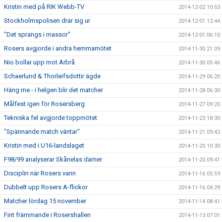
Kristin med på RIK Webb-TV
2014-12-02 10:53
Stockholmspolisen drar sig ur
2014-12-01 12:44
"Det sprangs i massor"
2014-12-01 06:10
Rosers avgjorde i andra hemmamötet
2014-11-30 21:09
Nio bollar upp mot Arbrå
2014-11-30 05:46
Schaerlund & Thorleifsdottir ägde
2014-11-29 06:20
Häng me - i helgen blir det matcher
2014-11-28 06:30
Målfest igen för Rosersberg
2014-11-27 09:20
Tekniska fel avgjorde toppmötet
2014-11-23 18:30
"Spännande match väntar"
2014-11-21 09:42
Kristin med i U16-landslaget
2014-11-20 10:30
F98/99 analyserar Skånelas damer
2014-11-20 09:41
Disciplin när Rosers vann
2014-11-16 05:59
Dubbelt upp Rosers A-flickor
2014-11-16 04:29
Matcher lördag 15 november
2014-11-14 08:41
Fint främmande i Rosershallen
2014-11-13 07:01