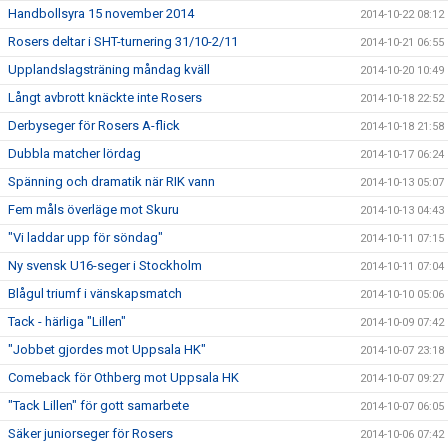
Handbollsyra 15 november 2014
2014-10-22 08:12
Rosers deltar i SHT-turnering 31/10-2/11
2014-10-21 06:55
Upplandslagsträning måndag kväll
2014-10-20 10:49
Långt avbrott knäckte inte Rosers
2014-10-18 22:52
Derbyseger för Rosers A-flick
2014-10-18 21:58
Dubbla matcher lördag
2014-10-17 06:24
Spänning och dramatik när RIK vann
2014-10-13 05:07
Fem måls överläge mot Skuru
2014-10-13 04:43
"Vi laddar upp för söndag"
2014-10-11 07:15
Ny svensk U16-seger i Stockholm
2014-10-11 07:04
Blågul triumf i vänskapsmatch
2014-10-10 05:06
Tack - härliga "Lillen"
2014-10-09 07:42
"Jobbet gjordes mot Uppsala HK"
2014-10-07 23:18
Comeback för Othberg mot Uppsala HK
2014-10-07 09:27
"Tack Lillen" för gott samarbete
2014-10-07 06:05
Säker juniorseger för Rosers
2014-10-06 07:42