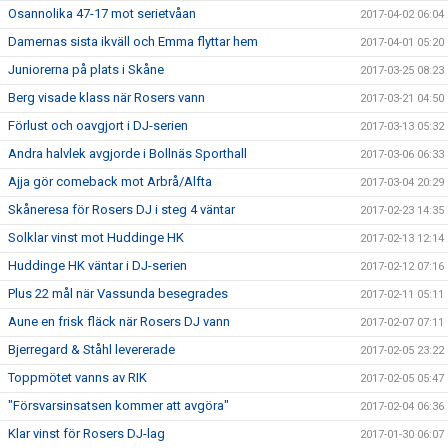
Osannolika 47-17 mot serietvåan
2017-04-02 06:04
Damernas sista ikväll och Emma flyttar hem
2017-04-01 05:20
Juniorerna på plats i Skåne
2017-03-25 08:23
Berg visade klass när Rosers vann
2017-03-21 04:50
Förlust och oavgjort i DJ-serien
2017-03-13 05:32
Andra halvlek avgjorde i Bollnäs Sporthall
2017-03-06 06:33
Ajja gör comeback mot Arbrå/Alfta
2017-03-04 20:29
Skåneresa för Rosers DJ i steg 4 väntar
2017-02-23 14:35
Solklar vinst mot Huddinge HK
2017-02-13 12:14
Huddinge HK väntar i DJ-serien
2017-02-12 07:16
Plus 22 mål när Vassunda besegrades
2017-02-11 05:11
Aune en frisk fläck när Rosers DJ vann
2017-02-07 07:11
Bjerregard & Ståhl levererade
2017-02-05 23:22
Toppmötet vanns av RIK
2017-02-05 05:47
"Försvarsinsatsen kommer att avgöra"
2017-02-04 06:36
Klar vinst för Rosers DJ-lag
2017-01-30 06:07