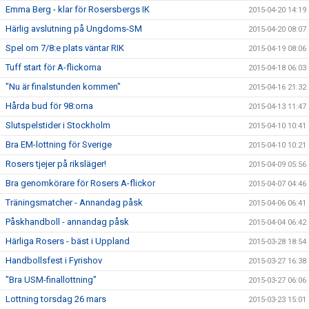
Emma Berg - klar för Rosersbergs IK
2015-04-20 14:19
Härlig avslutning på Ungdoms-SM
2015-04-20 08:07
Spel om 7/8:e plats väntar RIK
2015-04-19 08:06
Tuff start för A-flickorna
2015-04-18 06:03
"Nu är finalstunden kommen"
2015-04-16 21:32
Hårda bud för 98:orna
2015-04-13 11:47
Slutspelstider i Stockholm
2015-04-10 10:41
Bra EM-lottning för Sverige
2015-04-10 10:21
Rosers tjejer på riksläger!
2015-04-09 05:56
Bra genomkörare för Rosers A-flickor
2015-04-07 04:46
Träningsmatcher - Annandag påsk
2015-04-06 06:41
Påskhandboll - annandag påsk
2015-04-04 06:42
Härliga Rosers - bäst i Uppland
2015-03-28 18:54
Handbollsfest i Fyrishov
2015-03-27 16:38
"Bra USM-finallottning"
2015-03-27 06:06
Lottning torsdag 26 mars
2015-03-23 15:01