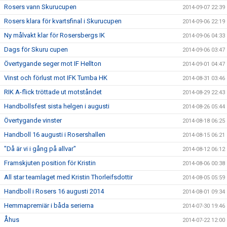
Rosers vann Skurucupen
2014-09-07 22:39
Rosers klara för kvartsfinal i Skurucupen
2014-09-06 22:19
Ny målvakt klar för Rosersbergs IK
2014-09-06 04:33
Dags för Skuru cupen
2014-09-06 03:47
Övertygande seger mot IF Hellton
2014-09-01 04:47
Vinst och förlust mot IFK Tumba HK
2014-08-31 03:46
RIK A-flick tröttade ut motståndet
2014-08-29 22:43
Handbollsfest sista helgen i augusti
2014-08-26 05:44
Övertygande vinster
2014-08-18 06:25
Handboll 16 augusti i Rosershallen
2014-08-15 06:21
"Då är vi i gång på allvar"
2014-08-12 06:12
Framskjuten position för Kristin
2014-08-06 00:38
All star teamlaget med Kristin Thorleifsdottir
2014-08-05 05:59
Handboll i Rosers 16 augusti 2014
2014-08-01 09:34
Hemmapremiär i båda serierna
2014-07-30 19:46
Åhus
2014-07-22 12:00