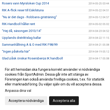
Rosers vann Myrsloken Cup 2014
2014-05-25 03:44
RIK A-flick reser till Eskilstuna
2014-05-22 04:51
"Nu är det dags - Robbans-gristräning"
2014-05-12 04:57
RIK-Handboll håller rent
2014-05-02 05:02
"Hej då, säsongen 2013/14"
2014-04-23 04:52
Upplands distriktslag kallar
2014-04-22 11:15
Sammanhållning A & O med RIK F98/99
2014-04-21 05:08
"Ingen påskvila här"
2014-04-19 05:12
Glad påsk önskar Rosersbergs IK handboll
2014-04-17 05:08
Thorleifsdottir 3-målskytt i All Star Team
2014-04-15 18:20
För att hemsidan ska fungera korrekt använder vi nödvändiga
Kristin uttagen till All Star Team - rikslägret
2014-04-15 04:09
cookies från SportAdmin. Dessa går inte att stänga av.
Lärorika riksläger dagar i Katrineholm
Föreningen kan också använda frivilliga cookies, t.ex. för statistik
2014-04-14 04:09
eller marknadsföring. Du väljer själv om du vill acceptera dessa.
Grattis, Linnea - bra tävling
2014-04-13 03:20
Anpassa dina val
Dags för riksläger i Katrineholm
2014-04-11 04:50
Robban Z pratar i Karlavagnen - tisdag kväll
2014-04-08 20:21
Acceptera nödvändiga
Acceptera alla
"Oerhört stolt som ledare"
2014-04-07 03:42