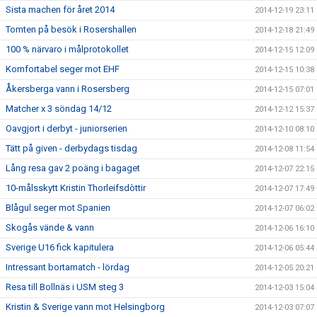
Sista machen för året 2014
2014-12-19 23:11
Tomten på besök i Rosershallen
2014-12-18 21:49
100 % närvaro i målprotokollet
2014-12-15 12:09
Komfortabel seger mot EHF
2014-12-15 10:38
Åkersberga vann i Rosersberg
2014-12-15 07:01
Matcher x 3 söndag 14/12
2014-12-12 15:37
Oavgjort i derbyt - juniorserien
2014-12-10 08:10
Tätt på given - derbydags tisdag
2014-12-08 11:54
Lång resa gav 2 poäng i bagaget
2014-12-07 22:15
10-målsskytt Kristin Thorleifsdòttir
2014-12-07 17:49
Blågul seger mot Spanien
2014-12-07 06:02
Skogås vände & vann
2014-12-06 16:10
Sverige U16 fick kapitulera
2014-12-06 05:44
Intressant bortamatch - lördag
2014-12-05 20:21
Resa till Bollnäs i USM steg 3
2014-12-03 15:04
Kristin & Sverige vann mot Helsingborg
2014-12-03 07:07