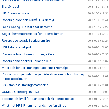
Bra söndag!
2018-11-04 21:13
HK Rosers vann klart!
2018-10-29 19:34
Rosers gjorde hela 50 mål i E4-derbyt!
2018-10-21 20:44
Delad poäng i Norrtälje för damerna
2018-10-15 17:27
Seger i hemmapremiären för Rosers damer!
2018-10-08 07:42
Rosers övertygade i seriepremiären!
2018-09-30 20:27
USM startar i helgen!
2018-09-21 06:00
Rosers vidare till semi i Borlänge Cup!
2018-09-09 07:30
Rosers damer deltar i Borlänge Cup
2018-09-07 19:02
Vinst och förlust i träningsmatcherna i Norrtälje
2018-09-03 21:10
RIK dam- och juniorlag säljer Delikatoasken och Kiviks Bag
2018-09-01 19:09
in Box äppelmust!
KSK starkast i träningsmatcherna
2018-08-26 20:01
USM DJ Göteborg 10-11/3
2018-03-14 16:03
Toppmatch ikväll för damerna och klar seger senast
2018-01-16 10:44
Vinst mot HF SIF hemma när damserien vände
2018-01-07 22:59