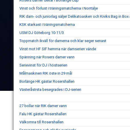
Rosers damer deltar i Borlänge Cup
Vinst och förlust i träningsmatcherna i Norrtälje
RIK dam- och juniorlag säljer Delikatoasken och Kiviks Bag in Box
KSK starkast i träningsmatcherna
USM DJ Göteborg 10-11/3
Toppmatch ikväll för damerna och klar seger senast
Vinst mot HF SIF hemma när damserien vände
Spänning när Rosers damer vann
Serievinst för DJ i höstserien
Målmaskinen RIK öste in 29 mål
Borlänge HK gästar Rosershallen
VästeråsIrsta besegrades i DJ-serien
27 bollar när RIK damer vann
Falu HK gästar Rosershallen
Välkomna till Rosershallen