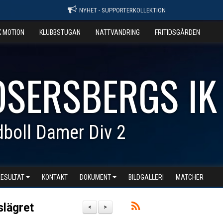
NYHET - SUPPORTERKOLLEKTION
K MOTION
KLUBBSTUGAN
NATTVANDRING
FRITIDSGÅRDEN
OSERSBERGS IK
boll Damer Div 2
RESULTAT
KONTAKT
DOKUMENT
BILDGALLERI
MATCHER
kslägret
<
>