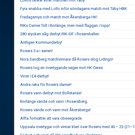
Lollos tankar efter matchen mot Täby
Fyra snabba med Lollo inför söndagens match mot Täby HBK
Fredagsmys och match mot Åkersberga HK!
RIKs Damer föll i Borlänge, men med flaggan i topp!
280 stycken såg derbyt RIK-SIF i Rosershallen
Äntligen Kommunderby!
Rosers 3:a i serien!
Nora Sandberg matchvinnare då Rosers slog Lidingö!
Rosers tog en övertygande seger mot HK Ceres.
Vinst i E4-derbyt!
Andra raka för Rosers damer!
Rosers vann derbyt mot Bollstanäs!
Borlänge vände och vann i Rosersberg.
Rosers vände och vann mot Åkersberga!
Alfta fortsätter att vara obesegrade.
Uppsala övertygar och vinner klart över Rosers med 40 – 23 (21–1