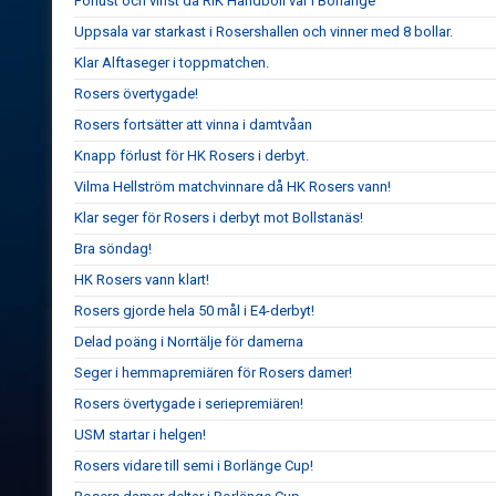
Förlust och vinst då RIK Handboll var i Borlänge
Uppsala var starkast i Rosershallen och vinner med 8 bollar.
Klar Alftaseger i toppmatchen.
Rosers övertygade!
Rosers fortsätter att vinna i damtvåan
Knapp förlust för HK Rosers i derbyt.
Vilma Hellström matchvinnare då HK Rosers vann!
Klar seger för Rosers i derbyt mot Bollstanäs!
Bra söndag!
HK Rosers vann klart!
Rosers gjorde hela 50 mål i E4-derbyt!
Delad poäng i Norrtälje för damerna
Seger i hemmapremiären för Rosers damer!
Rosers övertygade i seriepremiären!
USM startar i helgen!
Rosers vidare till semi i Borlänge Cup!