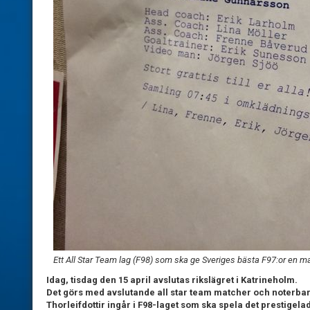
Ett All Star Team lag (F98) som ska ge Sveriges bästa F97:or en m
Idag, tisdag den 15 april avslutas rikslägret i Katrineholm.
Det görs med avslutande all star team matcher och noterbart 
Thorleifdottir ingår i F98-laget som ska spela det prestigelad