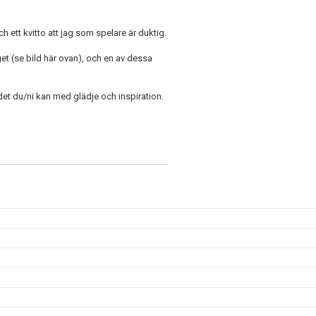
och ett kvitto att jag som spelare är duktig.
t (se bild här ovan), och en av dessa
a det du/ni kan med glädje och inspiration.