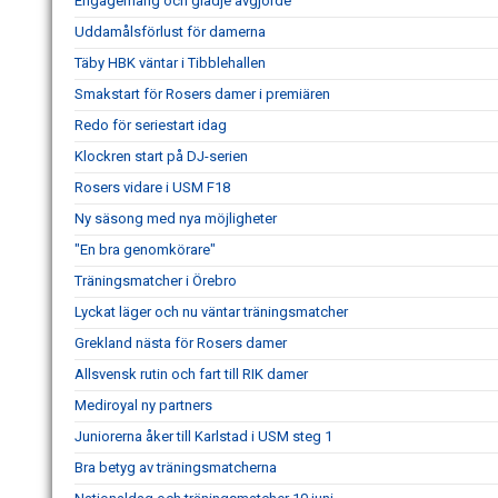
Engagemang och glädje avgjorde
Uddamålsförlust för damerna
Täby HBK väntar i Tibblehallen
Smakstart för Rosers damer i premiären
Redo för seriestart idag
Klockren start på DJ-serien
Rosers vidare i USM F18
Ny säsong med nya möjligheter
"En bra genomkörare"
Träningsmatcher i Örebro
Lyckat läger och nu väntar träningsmatcher
Grekland nästa för Rosers damer
Allsvensk rutin och fart till RIK damer
Mediroyal ny partners
Juniorerna åker till Karlstad i USM steg 1
Bra betyg av träningsmatcherna