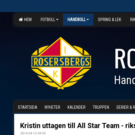
HEM
FOTBOLL
HANDBOLL
SPRING & LEK
RI
R
Hand
STARTSIDA
NYHETER
KALENDER
TRUPPEN
SERIER & 
Kristin uttagen till All Star Team - ri
2014-04-15 04:09