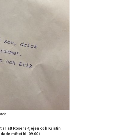
atch.
är att Rosers-tjejen och Kristin
dade mötet kl: 09.00 i