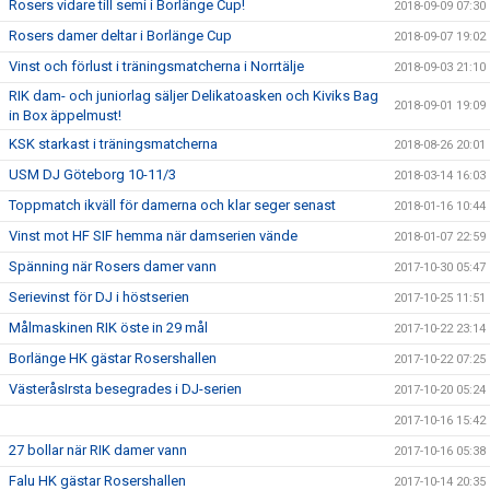
Rosers vidare till semi i Borlänge Cup!
2018-09-09 07:30
Rosers damer deltar i Borlänge Cup
2018-09-07 19:02
Vinst och förlust i träningsmatcherna i Norrtälje
2018-09-03 21:10
RIK dam- och juniorlag säljer Delikatoasken och Kiviks Bag
2018-09-01 19:09
in Box äppelmust!
KSK starkast i träningsmatcherna
2018-08-26 20:01
USM DJ Göteborg 10-11/3
2018-03-14 16:03
Toppmatch ikväll för damerna och klar seger senast
2018-01-16 10:44
Vinst mot HF SIF hemma när damserien vände
2018-01-07 22:59
Spänning när Rosers damer vann
2017-10-30 05:47
Serievinst för DJ i höstserien
2017-10-25 11:51
Målmaskinen RIK öste in 29 mål
2017-10-22 23:14
Borlänge HK gästar Rosershallen
2017-10-22 07:25
VästeråsIrsta besegrades i DJ-serien
2017-10-20 05:24
2017-10-16 15:42
27 bollar när RIK damer vann
2017-10-16 05:38
Falu HK gästar Rosershallen
2017-10-14 20:35