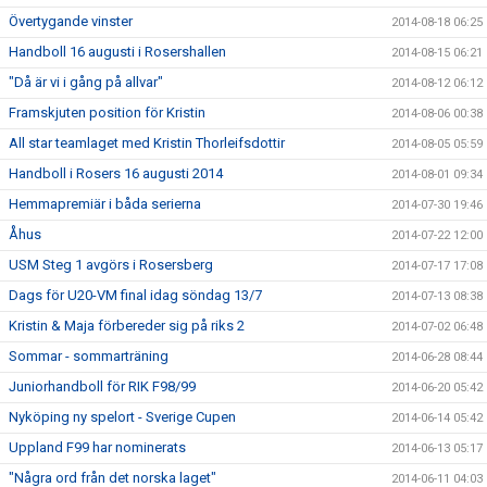
Övertygande vinster
2014-08-18 06:25
Handboll 16 augusti i Rosershallen
2014-08-15 06:21
"Då är vi i gång på allvar"
2014-08-12 06:12
Framskjuten position för Kristin
2014-08-06 00:38
All star teamlaget med Kristin Thorleifsdottir
2014-08-05 05:59
Handboll i Rosers 16 augusti 2014
2014-08-01 09:34
Hemmapremiär i båda serierna
2014-07-30 19:46
Åhus
2014-07-22 12:00
USM Steg 1 avgörs i Rosersberg
2014-07-17 17:08
Dags för U20-VM final idag söndag 13/7
2014-07-13 08:38
Kristin & Maja förbereder sig på riks 2
2014-07-02 06:48
Sommar - sommarträning
2014-06-28 08:44
Juniorhandboll för RIK F98/99
2014-06-20 05:42
Nyköping ny spelort - Sverige Cupen
2014-06-14 05:42
Uppland F99 har nominerats
2014-06-13 05:17
"Några ord från det norska laget"
2014-06-11 04:03