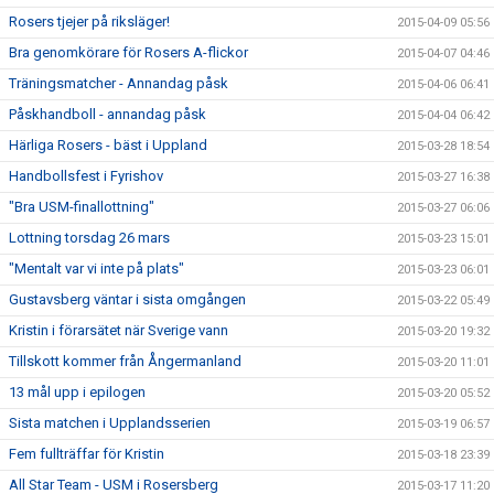
Rosers tjejer på riksläger!
2015-04-09 05:56
Bra genomkörare för Rosers A-flickor
2015-04-07 04:46
Träningsmatcher - Annandag påsk
2015-04-06 06:41
Påskhandboll - annandag påsk
2015-04-04 06:42
Härliga Rosers - bäst i Uppland
2015-03-28 18:54
Handbollsfest i Fyrishov
2015-03-27 16:38
"Bra USM-finallottning"
2015-03-27 06:06
Lottning torsdag 26 mars
2015-03-23 15:01
"Mentalt var vi inte på plats"
2015-03-23 06:01
Gustavsberg väntar i sista omgången
2015-03-22 05:49
Kristin i förarsätet när Sverige vann
2015-03-20 19:32
Tillskott kommer från Ångermanland
2015-03-20 11:01
13 mål upp i epilogen
2015-03-20 05:52
Sista matchen i Upplandsserien
2015-03-19 06:57
Fem fullträffar för Kristin
2015-03-18 23:39
All Star Team - USM i Rosersberg
2015-03-17 11:20