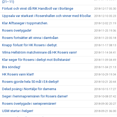
(21–11)
Förlust och vinst då RIK Handboll var i Borlänge
2018-12-17 05:30
Uppsala var starkast i Rosershallen och vinner med 8 bollar.
2018-12-10 05:23
Klar Alftaseger i toppmatchen.
2018-12-02 21:19
Rosers övertygade!
2018-11-25 19:36
Rosers fortsätter att vinna i damtvåan
2018-11-23 05:18
Knapp förlust för HK Rosers i derbyt.
2018-11-17 08:13
Vilma Hellström matchvinnare då HK Rosers vann!
2018-11-14 04:41
Klar seger för Rosers i derbyt mot Bollstanäs!
2018-11-09 04:49
Bra söndag!
2018-11-04 21:13
HK Rosers vann klart!
2018-10-29 19:34
Rosers gjorde hela 50 mål i E4-derbyt!
2018-10-21 20:44
Delad poäng i Norrtälje för damerna
2018-10-15 17:27
Seger i hemmapremiären för Rosers damer!
2018-10-08 07:42
Rosers övertygade i seriepremiären!
2018-09-30 20:27
USM startar i helgen!
2018-09-21 06:00