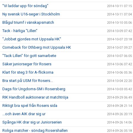
"Vi laddar upp för söndag"
2014-10-11 07:15
Ny svensk U16-seger i Stockholm
2014-10-11 07:04
Blågul triumf i vänskapsmatch
2014-10-10 05:06
Tack - härliga "Lillen"
2014-10-09 07:42
"Jobbet gjordes mot Uppsala HK"
2014-10-07 23:18
Comeback för Othberg mot Uppsala HK
2014-10-07 09:27
"Tack Lillen" för gott samarbete
2014-10-07 06:05
Säker juniorseger för Rosers
2014-10-06 07:42
Klart för steg 3 för A-flickorna
2014-10-06 05:36
Bra start på USM för Rosers...
2014-10-04 22:20
Dags för Ungdoms-SM i Rosersberg
2014-10-03 05:42
RIK Handboll auktionerar ut matchtröja
2014-09-29 06:49
Riktigt bra spel från Rosers sida
2014-09-28 21:14
...och även AIK drar sig ur
2014-09-26 20:19
Spånga HK drar sig ur Juniorserien
2014-09-26 14:06
Roliga matcher - söndag Rosershallen
2014-09-26 05:18