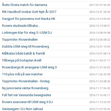
Årets första match för damerna
2017-01-07 06:39
RIK Handboll önskar Gott Nytt År 2017
2016-12-31 20:33
Oavgjort för juniorerna mot Nacka HK
2016-12-19 09:49
Rosers studsade tillbaka...
2016-12-13 08:51
Lottningen klar för steg 3 i USM DJ
2016-12-08 09:38
Toppmöte i Rosershallen
2016-12-06 08:22
Dubbla USM-steg till Rosersberg
2016-12-01 10:44
Målkalas både bakåt & framåt
2016-12-01 08:14
Tillberga på bortaplan ikväll
2016-11-30 07:17
Rosersbergs IK arrangerar USM steg 3
2016-11-27 05:02
110 plus mål på sex matcher
2016-11-26 20:28
Toppmöte i Rosershallen - lördag
2016-11-25 08:26
Ny juniorserie väntar Rosersberg
2016-11-17 06:20
Full fart när Vassunda besegrades
2016-11-16 06:11
Rosers avancerar till USM steg 3 DJ
2016-11-13 23:39
Seriesegern i DJ Norr säkrad
2016-11-07 05:56