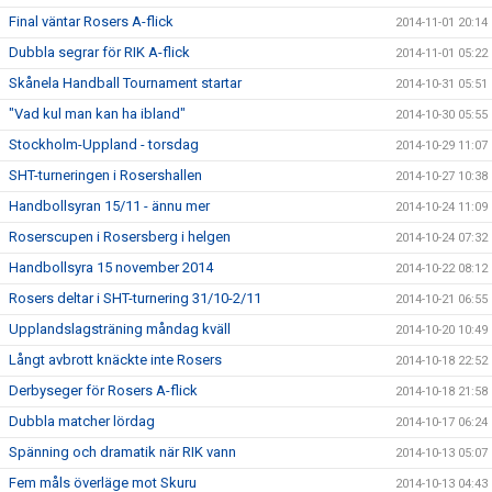
Final väntar Rosers A-flick
2014-11-01 20:14
Dubbla segrar för RIK A-flick
2014-11-01 05:22
Skånela Handball Tournament startar
2014-10-31 05:51
"Vad kul man kan ha ibland"
2014-10-30 05:55
Stockholm-Uppland - torsdag
2014-10-29 11:07
SHT-turneringen i Rosershallen
2014-10-27 10:38
Handbollsyran 15/11 - ännu mer
2014-10-24 11:09
Roserscupen i Rosersberg i helgen
2014-10-24 07:32
Handbollsyra 15 november 2014
2014-10-22 08:12
Rosers deltar i SHT-turnering 31/10-2/11
2014-10-21 06:55
Upplandslagsträning måndag kväll
2014-10-20 10:49
Långt avbrott knäckte inte Rosers
2014-10-18 22:52
Derbyseger för Rosers A-flick
2014-10-18 21:58
Dubbla matcher lördag
2014-10-17 06:24
Spänning och dramatik när RIK vann
2014-10-13 05:07
Fem måls överläge mot Skuru
2014-10-13 04:43