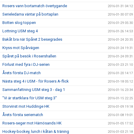
Rosers vann bortamatch övertygande
2016-01-31 04:12
Serieledarna väntar på bortaplan
2016-01-30 07:09
Botten slog toppen
2016-01-29 05:30
Lottning USM steg 4
2016-01-26 14:53
Bakåt bra när Spåret 2 besegrades
2016-01-24 20:35
Kryss mot Spårvägen
2016-01-24 19:31
Spåret på besök i Rosershallen
2016-01-24 09:31
Förlust med fyra i DJ-serien
2016-01-23 21:10
Årets första DJ-match
2016-01-20 14:17
Nästa steg 4 i USM - för Rosers A-flick
2016-01-18 05:12
Sammanfattning USM steg 3 - dag 1
2016-01-16 23:34
"Vi är startklara för USM steg 3"
2016-01-15 22:25
Storvinst mot Huddinge HK
2016-01-09 19:18
Årets första seriematch
2016-01-08 19:01
Rosers-seger mot Härnösands HK
2016-01-05 17:52
Hockey-bockey, lunch i kåtan & träning
2016-01-03 21:18