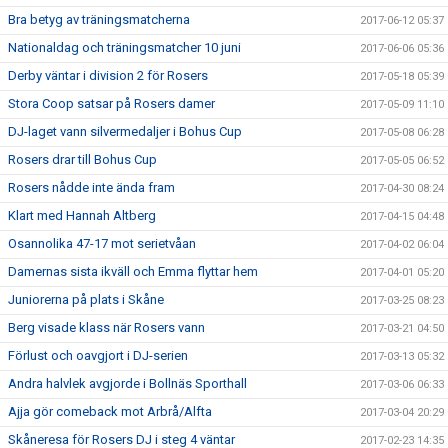
Bra betyg av träningsmatcherna
2017-06-12 05:37
Nationaldag och träningsmatcher 10 juni
2017-06-06 05:36
Derby väntar i division 2 för Rosers
2017-05-18 05:39
Stora Coop satsar på Rosers damer
2017-05-09 11:10
DJ-laget vann silvermedaljer i Bohus Cup
2017-05-08 06:28
Rosers drar till Bohus Cup
2017-05-05 06:52
Rosers nådde inte ända fram
2017-04-30 08:24
Klart med Hannah Altberg
2017-04-15 04:48
Osannolika 47-17 mot serietvåan
2017-04-02 06:04
Damernas sista ikväll och Emma flyttar hem
2017-04-01 05:20
Juniorerna på plats i Skåne
2017-03-25 08:23
Berg visade klass när Rosers vann
2017-03-21 04:50
Förlust och oavgjort i DJ-serien
2017-03-13 05:32
Andra halvlek avgjorde i Bollnäs Sporthall
2017-03-06 06:33
Ajja gör comeback mot Arbrå/Alfta
2017-03-04 20:29
Skåneresa för Rosers DJ i steg 4 väntar
2017-02-23 14:35