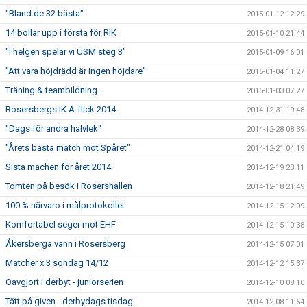
"Bland de 32 bästa"
2015-01-12 12:29
14 bollar upp i första för RIK
2015-01-10 21:44
"I helgen spelar vi USM steg 3"
2015-01-09 16:01
"Att vara höjdrädd är ingen höjdare"
2015-01-04 11:27
Träning & teambildning...
2015-01-03 07:27
Rosersbergs IK A-flick 2014
2014-12-31 19:48
"Dags för andra halvlek"
2014-12-28 08:39
"Årets bästa match mot Spåret"
2014-12-21 04:19
Sista machen för året 2014
2014-12-19 23:11
Tomten på besök i Rosershallen
2014-12-18 21:49
100 % närvaro i målprotokollet
2014-12-15 12:09
Komfortabel seger mot EHF
2014-12-15 10:38
Åkersberga vann i Rosersberg
2014-12-15 07:01
Matcher x 3 söndag 14/12
2014-12-12 15:37
Oavgjort i derbyt - juniorserien
2014-12-10 08:10
Tätt på given - derbydags tisdag
2014-12-08 11:54