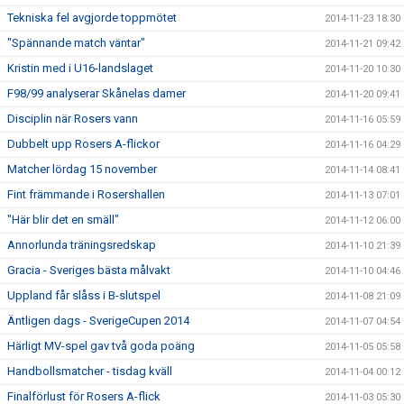
Tekniska fel avgjorde toppmötet
2014-11-23 18:30
"Spännande match väntar"
2014-11-21 09:42
Kristin med i U16-landslaget
2014-11-20 10:30
F98/99 analyserar Skånelas damer
2014-11-20 09:41
Disciplin när Rosers vann
2014-11-16 05:59
Dubbelt upp Rosers A-flickor
2014-11-16 04:29
Matcher lördag 15 november
2014-11-14 08:41
Fint främmande i Rosershallen
2014-11-13 07:01
"Här blir det en smäll"
2014-11-12 06:00
Annorlunda träningsredskap
2014-11-10 21:39
Gracia - Sveriges bästa målvakt
2014-11-10 04:46
Uppland får slåss i B-slutspel
2014-11-08 21:09
Äntligen dags - SverigeCupen 2014
2014-11-07 04:54
Härligt MV-spel gav två goda poäng
2014-11-05 05:58
Handbollsmatcher - tisdag kväll
2014-11-04 00:12
Finalförlust för Rosers A-flick
2014-11-03 05:30