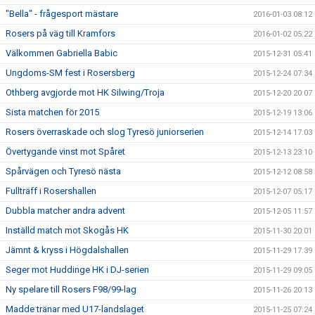
"Bella" - frågesport mästare
2016-01-03 08:12
Rosers på väg till Kramfors
2016-01-02 05:22
Välkommen Gabriella Babic
2015-12-31 05:41
Ungdoms-SM fest i Rosersberg
2015-12-24 07:34
Othberg avgjorde mot HK Silwing/Troja
2015-12-20 20:07
Sista matchen för 2015
2015-12-19 13:06
Rosers överraskade och slog Tyresö juniorserien
2015-12-14 17:03
Övertygande vinst mot Spåret
2015-12-13 23:10
Spårvägen och Tyresö nästa
2015-12-12 08:58
Fullträff i Rosershallen
2015-12-07 05:17
Dubbla matcher andra advent
2015-12-05 11:57
Inställd match mot Skogås HK
2015-11-30 20:01
Jämnt & kryss i Högdalshallen
2015-11-29 17:39
Seger mot Huddinge HK i DJ-serien
2015-11-29 09:05
Ny spelare till Rosers F98/99-lag
2015-11-26 20:13
Madde tränar med U17-landslaget
2015-11-25 07:24