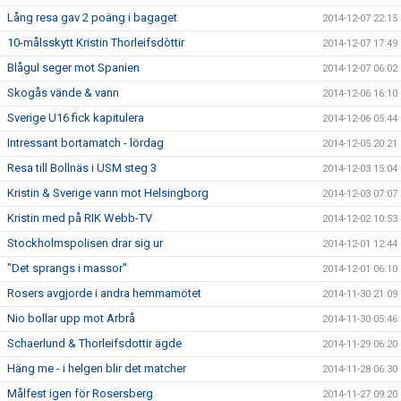
Lång resa gav 2 poäng i bagaget
2014-12-07 22:15
10-målsskytt Kristin Thorleifsdòttir
2014-12-07 17:49
Blågul seger mot Spanien
2014-12-07 06:02
Skogås vände & vann
2014-12-06 16:10
Sverige U16 fick kapitulera
2014-12-06 05:44
Intressant bortamatch - lördag
2014-12-05 20:21
Resa till Bollnäs i USM steg 3
2014-12-03 15:04
Kristin & Sverige vann mot Helsingborg
2014-12-03 07:07
Kristin med på RIK Webb-TV
2014-12-02 10:53
Stockholmspolisen drar sig ur
2014-12-01 12:44
"Det sprangs i massor"
2014-12-01 06:10
Rosers avgjorde i andra hemmamötet
2014-11-30 21:09
Nio bollar upp mot Arbrå
2014-11-30 05:46
Schaerlund & Thorleifsdottir ägde
2014-11-29 06:20
Häng me - i helgen blir det matcher
2014-11-28 06:30
Målfest igen för Rosersberg
2014-11-27 09:20