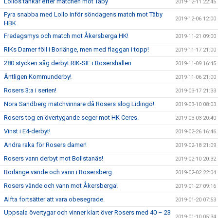
Lollos tankar efter matchen mot Täby
2019-12-11 22:45
Fyra snabba med Lollo inför söndagens match mot Täby
2019-12-06 12:00
HBK
Fredagsmys och match mot Åkersberga HK!
2019-11-21 09:00
RIKs Damer föll i Borlänge, men med flaggan i topp!
2019-11-17 21:00
280 stycken såg derbyt RIK-SIF i Rosershallen
2019-11-09 16:45
Äntligen Kommunderby!
2019-11-06 21:00
Rosers 3:a i serien!
2019-03-17 21:33
Nora Sandberg matchvinnare då Rosers slog Lidingö!
2019-03-10 08:03
Rosers tog en övertygande seger mot HK Ceres.
2019-03-03 20:40
Vinst i E4-derbyt!
2019-02-26 16:46
Andra raka för Rosers damer!
2019-02-18 21:09
Rosers vann derbyt mot Bollstanäs!
2019-02-10 20:32
Borlänge vände och vann i Rosersberg.
2019-02-02 22:04
Rosers vände och vann mot Åkersberga!
2019-01-27 09:16
Alfta fortsätter att vara obesegrade.
2019-01-20 07:53
Uppsala övertygar och vinner klart över Rosers med 40 – 23
2019-01-10 05:34