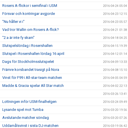
Rosers A-flickor i semifinal i USM
2016-04-24 05:04
Försvar och kontringar avgjorde
2016-04-23 12:15
"Nu håller vi i"
2016-04-23 05:57
Vad tror Wallin om Rosers A-flick?
2016-04-21 01:38
"2:a är inte fy skam"
2016-04-18 04:25
Slutspelslördag i Rosershallen
2016-04-15 19:39
Slutspel i Rosershallen lördag 16 april
2016-04-12 01:14
Dags för Stockholmsslutspelet
2016-04-09 13:33
Främre korsbandet trasigt på Nora
2016-04-08 15:10
Vinst för F99 i All-star-team matchen
2016-04-05 04:59
Madde & Gracia spelar All Star match
2016-04-02 22:13
2016-03-26 13:41
Lottningen inför USM-finalhelgen
2016-03-24 09:49
Lysande spel mot Tumba
2016-03-20 19:56
Avslutande matcher söndag
2016-03-20 07:26
Uddamålsvinst i sista DJ-matchen
2016-03-19 06:42