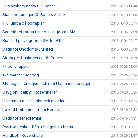
Gustavsberg nästa i DJ-serien
2015-10-15 14:40
Stabil bortaseger för Rosers A-flick
2015-10-10 14:58
IFK Tumba på bortaplan
2015-10-10 05:15
Segertåget fortsatte under Ungdoms-SM
2015-10-06 02:59
Bra start på Ungdoms-SM för RIK
2015-10-04 07:17
Dags för Ungdoms-SM steg 1
2015-10-03 05:10
Storseger i juniorserien för Rosers
2015-09-29 04:59
14 bollar upp...
2015-09-28 21:09
Två matcher söndag
2015-09-26 20:26
RIK-segeri träningsmatch mot Upplandlandslaget.
2015-09-26 06:02
Oavgjort i derbyt i Rosershallen
2015-09-23 03:56
Hemmapremiär i juniorserien tisdag
2015-09-21 12:15
Lyckad borta premiär för Rosers
2015-09-18 05:32
Dags för seriepremiär
2015-09-16 04:31
Positiva besked från träningsmatcherna
2015-09-01 16:17
Handboll i Rosershallen
2015-08-29 03:57