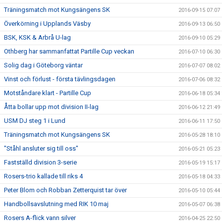
Träningsmatch mot Kungsängens SK
2016-09-15 07:07
Överkörning i Upplands Väsby
2016-09-13 06:50
BSK, KSK & Arbrå U-lag
2016-09-10 05:29
Othberg har sammanfattat Partille Cup veckan
2016-07-10 06:30
Solig dag i Göteborg väntar
2016-07-07 08:02
Vinst och förlust - första tävlingsdagen
2016-07-06 08:32
Motståndare klart - Partille Cup
2016-06-18 05:34
Åtta bollar upp mot division II-lag
2016-06-12 21:49
USM DJ steg 1 i Lund
2016-06-11 17:50
Träningsmatch mot Kungsängens SK
2016-05-28 18:10
"Ståhl ansluter sig till oss"
2016-05-21 05:23
Fastställd division 3-serie
2016-05-19 15:17
Rosers-trio kallade till riks 4
2016-05-18 04:33
Peter Blom och Robban Zetterquist tar över
2016-05-10 05:44
Handbollsavslutning med RIK 10 maj
2016-05-07 06:38
Rosers A-flick vann silver
2016-04-25 22:50