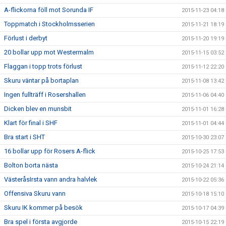
A-flickorna föll mot Sorunda IF
2015-11-23 04:18
Toppmatch i Stockholmsserien
2015-11-21 18:19
Förlust i derbyt
2015-11-20 19:19
20 bollar upp mot Westermalm
2015-11-15 03:52
Flaggan i topp trots förlust
2015-11-12 22:20
Skuru väntar på bortaplan
2015-11-08 13:42
Ingen fullträff i Rosershallen
2015-11-06 04:40
Dicken blev en munsbit
2015-11-01 16:28
Klart för final i SHF
2015-11-01 04:44
Bra start i SHT
2015-10-30 23:07
16 bollar upp för Rosers A-flick
2015-10-25 17:53
Bolton borta nästa
2015-10-24 21:14
VästeråsIrsta vann andra halvlek
2015-10-22 05:36
Offensiva Skuru vann
2015-10-18 15:10
Skuru IK kommer på besök
2015-10-17 04:39
Bra spel i första avgjorde
2015-10-15 22:19