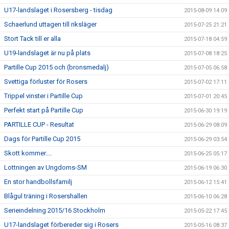
U17-landslaget i Rosersberg - tisdag
2015-08-09 14:09
Schaerlund uttagen till riksläger
2015-07-25 21:21
Stort Tack till er alla
2015-07-18 04:59
U19-landslaget är nu på plats
2015-07-08 18:25
Partille Cup 2015 och (bronsmedalj)
2015-07-05 06:58
Svettiga förluster för Rosers
2015-07-02 17:11
Trippel vinster i Partille Cup
2015-07-01 20:45
Perfekt start på Partille Cup
2015-06-30 19:19
PARTILLE CUP - Resultat
2015-06-29 08:09
Dags för Partille Cup 2015
2015-06-29 03:54
Skott kommer....
2015-06-25 05:17
Lottningen av Ungdoms-SM
2015-06-19 06:30
En stor handbollsfamilj
2015-06-12 15:41
Blågul träning i Rosershallen
2015-06-10 06:28
Serieindelning 2015/16 Stockholm
2015-05-22 17:45
U17-landslaget förbereder sig i Rosers
2015-05-16 08:37