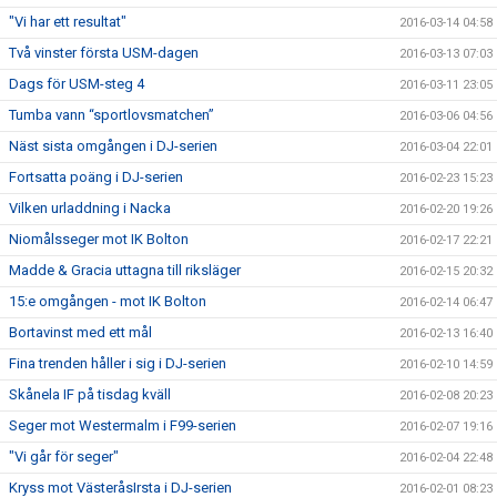
"Vi har ett resultat"
2016-03-14 04:58
Två vinster första USM-dagen
2016-03-13 07:03
Dags för USM-steg 4
2016-03-11 23:05
Tumba vann “sportlovsmatchen”
2016-03-06 04:56
Näst sista omgången i DJ-serien
2016-03-04 22:01
Fortsatta poäng i DJ-serien
2016-02-23 15:23
Vilken urladdning i Nacka
2016-02-20 19:26
Niomålsseger mot IK Bolton
2016-02-17 22:21
Madde & Gracia uttagna till riksläger
2016-02-15 20:32
15:e omgången - mot IK Bolton
2016-02-14 06:47
Bortavinst med ett mål
2016-02-13 16:40
Fina trenden håller i sig i DJ-serien
2016-02-10 14:59
Skånela IF på tisdag kväll
2016-02-08 20:23
Seger mot Westermalm i F99-serien
2016-02-07 19:16
"Vi går för seger"
2016-02-04 22:48
Kryss mot VästeråsIrsta i DJ-serien
2016-02-01 08:23