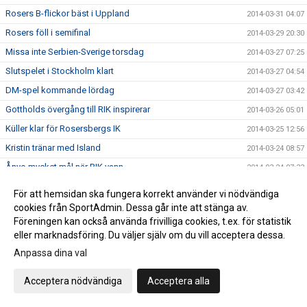
Rosers B-flickor bäst i Uppland
2014-03-31 04:07
Rosers föll i semifinal
2014-03-29 20:30
Missa inte Serbien-Sverige torsdag
2014-03-27 07:25
Slutspelet i Stockholm klart
2014-03-27 04:54
DM-spel kommande lördag
2014-03-27 03:42
Gottholds övergång till RIK inspirerar
2014-03-26 05:01
Küller klar för Rosersbergs IK
2014-03-25 12:56
Kristin tränar med Island
2014-03-24 08:57
Ånyo mycket mål när RIK vann
2014-03-24 07:33
Hellström svarade för succé när RIK vann
2014-03-24 03:53
För att hemsidan ska fungera korrekt använder vi nödvändiga
"Sista grundseriematcherna söndag"
2014-03-23 04:54
cookies från SportAdmin. Dessa går inte att stänga av.
Föreningen kan också använda frivilliga cookies, t.ex. för statistik
Fullträff mot Skånela IF för Rosers-tjejer
2014-03-23 04:44
eller marknadsföring. Du väljer själv om du vill acceptera dessa.
Rosersberg tar en hedrande tredje plats
2014-03-23 04:31
Anpassa dina val
Spelschemat för DM klart
2014-03-22 10:07
Acceptera nödvändiga
Acceptera alla
Sista grundomgången för F98/99
2014-03-21 04:22
Rosersberg F 98/99 slog Spårvägen på hemmaplan
2014-03-16 20:18