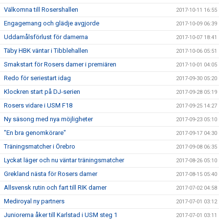
Välkomna till Rosershallen
2017-10-11 16:55
Engagemang och glädje avgjorde
2017-10-09 06:39
Uddamålsförlust för damerna
2017-10-07 18:41
Täby HBK väntar i Tibblehallen
2017-10-06 05:51
Smakstart för Rosers damer i premiären
2017-10-01 04:05
Redo för seriestart idag
2017-09-30 05:20
Klockren start på DJ-serien
2017-09-28 05:19
Rosers vidare i USM F18
2017-09-25 14:27
Ny säsong med nya möjligheter
2017-09-23 05:10
"En bra genomkörare"
2017-09-17 04:30
Träningsmatcher i Örebro
2017-09-08 06:35
Lyckat läger och nu väntar träningsmatcher
2017-08-26 05:10
Grekland nästa för Rosers damer
2017-08-15 05:40
Allsvensk rutin och fart till RIK damer
2017-07-02 04:58
Mediroyal ny partners
2017-07-01 03:12
Juniorerna åker till Karlstad i USM steg 1
2017-07-01 03:11