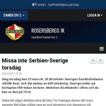
NYHET - SUPPORTERKOLLEKTION
DAMER DIV 2
LOGGA IN
ROSERSBERGS IK
Handboll Damer Div 2
STARTSIDA
Missa inte Serbien-Sverige
<
>
torsdag
NYHETER
2014-03-27 07:25
KALENDER
Idag torsdag den 27 mars kl. 20.00 inleder Sveriges handbollsdamer
sitt EM-kval. Och det väntas en tuff inledning. Sverige möter på
bortaplan VM-tvåan Serbien. Matchen direktsänds i afton och du
TRUPPEN
kan se den på TV10.
SERIER & RESULTAT
Detta blir några alldeles extra att bita i för Sveriges damer. Att möta
senaste VM-tvåan måste vara en god utmaning och dessutom på