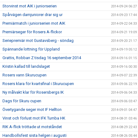
Storvinst mot AIK i juniorserien
2014-09-24 06:27
Spårvägen damjuniorer drar sig ur
2014-09-23 17:44
Premiärmatch i juniorserien mot AIK
2014-09-22 04:33
Premiärseger för Rosers A-flickor
2014-09-21 19:09
Seriepremiär mot Gustavsberg - söndag
2014-09-20 21:17
Spännande lottning för Uppland
2014-09-19 05:12
Grattis, Robban Z tisdag 16 september 2014
2014-09-16 01:15
Kristin kallad till landslaget
2014-09-16 00:30
Rosers vann Skurucupen
2014-09-07 22:39
Rosers klara för kvartsfinal i Skurucupen
2014-09-06 22:19
Ny målvakt klar för Rosersbergs IK
2014-09-06 04:33
Dags för Skuru cupen
2014-09-06 03:47
Övertygande seger mot IF Hellton
2014-09-01 04:47
Vinst och förlust mot IFK Tumba HK
2014-08-31 03:46
RIK A-flick tröttade ut motståndet
2014-08-29 22:43
Handbollsfest sista helgen i augusti
2014-08-26 05:44