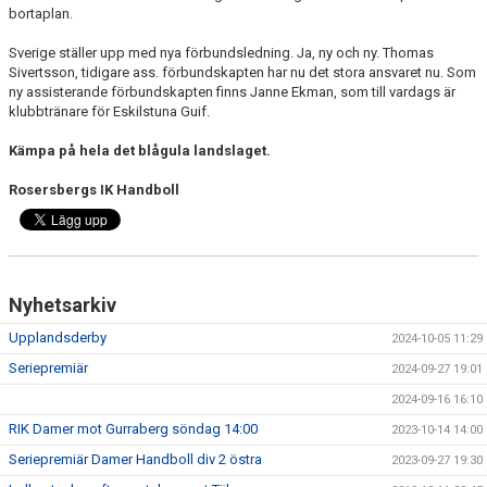
bortaplan.
KONTAKT
Sverige ställer upp med nya förbundsledning. Ja, ny och ny. Thomas
DOKUMENT
Sivertsson, tidigare ass. förbundskapten har nu det stora ansvaret nu. Som
ny assisterande förbundskapten finns Janne Ekman, som till vardags är
klubbtränare för Eskilstuna Guif.
BILDGALLERI
Kämpa på hela det blågula landslaget.
MATCHER
Rosersbergs IK Handboll
Nyhetsarkiv
Upplandsderby
2024-10-05 11:29
Seriepremiär
2024-09-27 19:01
2024-09-16 16:10
RIK Damer mot Gurraberg söndag 14:00
2023-10-14 14:00
Seriepremiär Damer Handboll div 2 östra
2023-09-27 19:30