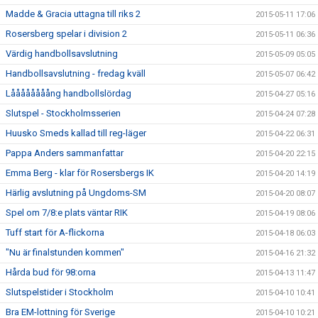
Madde & Gracia uttagna till riks 2
2015-05-11 17:06
Rosersberg spelar i division 2
2015-05-11 06:36
Värdig handbollsavslutning
2015-05-09 05:05
Handbollsavslutning - fredag kväll
2015-05-07 06:42
Låååååååång handbollslördag
2015-04-27 05:16
Slutspel - Stockholmsserien
2015-04-24 07:28
Huusko Smeds kallad till reg-läger
2015-04-22 06:31
Pappa Anders sammanfattar
2015-04-20 22:15
Emma Berg - klar för Rosersbergs IK
2015-04-20 14:19
Härlig avslutning på Ungdoms-SM
2015-04-20 08:07
Spel om 7/8:e plats väntar RIK
2015-04-19 08:06
Tuff start för A-flickorna
2015-04-18 06:03
"Nu är finalstunden kommen"
2015-04-16 21:32
Hårda bud för 98:orna
2015-04-13 11:47
Slutspelstider i Stockholm
2015-04-10 10:41
Bra EM-lottning för Sverige
2015-04-10 10:21