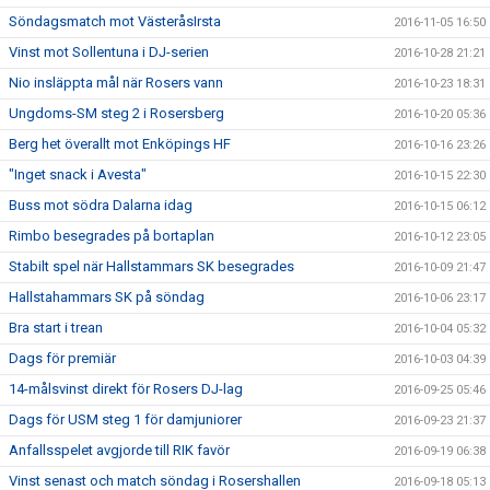
Söndagsmatch mot VästeråsIrsta
2016-11-05 16:50
Vinst mot Sollentuna i DJ-serien
2016-10-28 21:21
Nio insläppta mål när Rosers vann
2016-10-23 18:31
Ungdoms-SM steg 2 i Rosersberg
2016-10-20 05:36
Berg het överallt mot Enköpings HF
2016-10-16 23:26
"Inget snack i Avesta"
2016-10-15 22:30
Buss mot södra Dalarna idag
2016-10-15 06:12
Rimbo besegrades på bortaplan
2016-10-12 23:05
Stabilt spel när Hallstammars SK besegrades
2016-10-09 21:47
Hallstahammars SK på söndag
2016-10-06 23:17
Bra start i trean
2016-10-04 05:32
Dags för premiär
2016-10-03 04:39
14-målsvinst direkt för Rosers DJ-lag
2016-09-25 05:46
Dags för USM steg 1 för damjuniorer
2016-09-23 21:37
Anfallsspelet avgjorde till RIK favör
2016-09-19 06:38
Vinst senast och match söndag i Rosershallen
2016-09-18 05:13