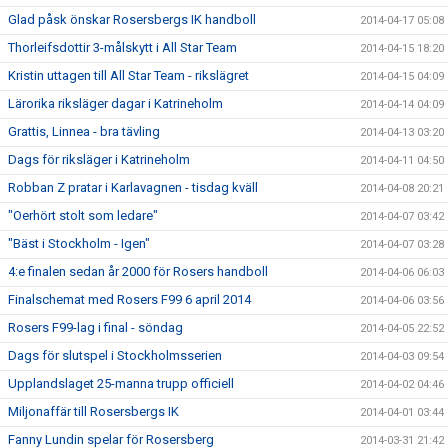
Glad påsk önskar Rosersbergs IK handboll
2014-04-17 05:08
Thorleifsdottir 3-målskytt i All Star Team
2014-04-15 18:20
Kristin uttagen till All Star Team - rikslägret
2014-04-15 04:09
Lärorika riksläger dagar i Katrineholm
2014-04-14 04:09
Grattis, Linnea - bra tävling
2014-04-13 03:20
Dags för riksläger i Katrineholm
2014-04-11 04:50
Robban Z pratar i Karlavagnen - tisdag kväll
2014-04-08 20:21
"Oerhört stolt som ledare"
2014-04-07 03:42
"Bäst i Stockholm - Igen"
2014-04-07 03:28
4:e finalen sedan år 2000 för Rosers handboll
2014-04-06 06:03
Finalschemat med Rosers F99 6 april 2014
2014-04-06 03:56
Rosers F99-lag i final - söndag
2014-04-05 22:52
Dags för slutspel i Stockholmsserien
2014-04-03 09:54
Upplandslaget 25-manna trupp officiell
2014-04-02 04:46
Miljonaffär till Rosersbergs IK
2014-04-01 03:44
Fanny Lundin spelar för Rosersberg
2014-03-31 21:42