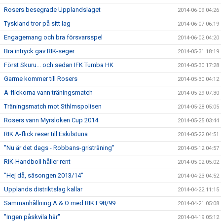
Rosers besegrade Upplandslaget
2014-06-09 04:26
Tyskland tror på sitt lag
2014-06-07 06:19
Engagemang och bra försvarsspel
2014-06-02 04:20
Bra intryck gav RIK-seger
2014-05-31 18:19
Först Skuru... och sedan IFK Tumba HK
2014-05-30 17:28
Garme kommer till Rosers
2014-05-30 04:12
A-flickorna vann träningsmatch
2014-05-29 07:30
Träningsmatch mot Sthlmspolisen
2014-05-28 05:05
Rosers vann Myrsloken Cup 2014
2014-05-25 03:44
RIK A-flick reser till Eskilstuna
2014-05-22 04:51
"Nu är det dags - Robbans-gristräning"
2014-05-12 04:57
RIK-Handboll håller rent
2014-05-02 05:02
"Hej då, säsongen 2013/14"
2014-04-23 04:52
Upplands distriktslag kallar
2014-04-22 11:15
Sammanhållning A & O med RIK F98/99
2014-04-21 05:08
"Ingen påskvila här"
2014-04-19 05:12