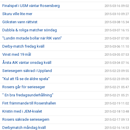
Finalspel i USM väntar Rosersberg
2015-03-16 09:02
Skuru ville lite mer
2015-03-10 09:27
Göksten vann rättvist
2015-03-08 15:34
Dubbla & roliga matcher söndag
2015-03-07 16:15
"Lundin motade bollar när RIK vann"
2015-03-07 07:00
Derby-match fredag kväll
2015-03-06 11:10
Vinst med 19 mål
2015-03-05 07:53
Årsta AIK väntar onsdag kväll
2015-03-04 07:16
Seriesegern säkrad i Uppland
2015-02-23 09:55
"Kul att få se de äldre spela"
2015-02-23 09:05
Rosers går för serieseger
2015-02-21 05:47
" En bra fredagsunderhållning"
2015-02-21 05:21
Fint främmande till Rosershallen
2015-02-19 11:02
Kristin med i JEM-kvalet
2015-02-18 13:48
Rosers säkrade seriesegern
2015-02-17 09:13
Derbymatch måndag kväll
2015-02-16 14:53