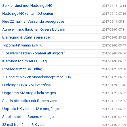
Solklar vinst mot Huddinge HK
2017-02-13 12:14
Huddinge HK väntar i DJ-serien
2017-02-12 07:16
Plus 22 mål när Vassunda besegrades
2017-02-11 05:11
Aune en frisk fläck när Rosers DJ vann
2017-02-07 07:11
Bjerregard & Ståhl levererade
2017-02-05 23:22
Toppmötet vanns av RIK
2017-02-05 05:47
"Försvarsinsatsen kommer att avgöra"
2017-02-04 06:36
Klar vinst för Rosers DJ-lag
2017-01-30 06:07
Storseger mot SK Tirfing
2017-01-28 22:38
5-1-spelet blev ett vinnarkoncept mot HHK
2017-01-25 06:31
Huddinge HK & VM-kvartsfinal
2017-01-24 11:46
Ungdoms-SM steg 3 hela helgen
2017-01-20 15:32
Sundström säker när Rosers vann
2017-01-15 22:35
Uppsala HK väntar i 12:e omgången
2017-01-14 06:52
Stabilt spel när Rosers vann igen
2017-01-09 07:37
32 mål framåt när RIK vann
2017-01-07 21:09