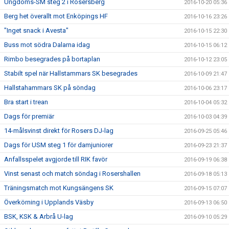
Ungdoms-SM steg 2 i Rosersberg
2016-10-20 05:36
Berg het överallt mot Enköpings HF
2016-10-16 23:26
"Inget snack i Avesta"
2016-10-15 22:30
Buss mot södra Dalarna idag
2016-10-15 06:12
Rimbo besegrades på bortaplan
2016-10-12 23:05
Stabilt spel när Hallstammars SK besegrades
2016-10-09 21:47
Hallstahammars SK på söndag
2016-10-06 23:17
Bra start i trean
2016-10-04 05:32
Dags för premiär
2016-10-03 04:39
14-målsvinst direkt för Rosers DJ-lag
2016-09-25 05:46
Dags för USM steg 1 för damjuniorer
2016-09-23 21:37
Anfallsspelet avgjorde till RIK favör
2016-09-19 06:38
Vinst senast och match söndag i Rosershallen
2016-09-18 05:13
Träningsmatch mot Kungsängens SK
2016-09-15 07:07
Överkörning i Upplands Väsby
2016-09-13 06:50
BSK, KSK & Arbrå U-lag
2016-09-10 05:29