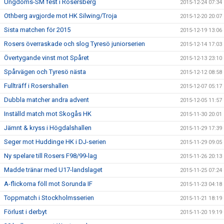
Ungdoms-SM fest i Rosersberg
2015-12-24 07:34
Othberg avgjorde mot HK Silwing/Troja
2015-12-20 20:07
Sista matchen för 2015
2015-12-19 13:06
Rosers överraskade och slog Tyresö juniorserien
2015-12-14 17:03
Övertygande vinst mot Spåret
2015-12-13 23:10
Spårvägen och Tyresö nästa
2015-12-12 08:58
Fullträff i Rosershallen
2015-12-07 05:17
Dubbla matcher andra advent
2015-12-05 11:57
Inställd match mot Skogås HK
2015-11-30 20:01
Jämnt & kryss i Högdalshallen
2015-11-29 17:39
Seger mot Huddinge HK i DJ-serien
2015-11-29 09:05
Ny spelare till Rosers F98/99-lag
2015-11-26 20:13
Madde tränar med U17-landslaget
2015-11-25 07:24
A-flickorna föll mot Sorunda IF
2015-11-23 04:18
Toppmatch i Stockholmsserien
2015-11-21 18:19
Förlust i derbyt
2015-11-20 19:19