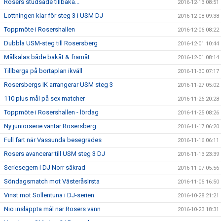
Rosers studsade tillbaka...
2016-12-13 08:51
Lottningen klar för steg 3 i USM DJ
2016-12-08 09:38
Toppmöte i Rosershallen
2016-12-06 08:22
Dubbla USM-steg till Rosersberg
2016-12-01 10:44
Målkalas både bakåt & framåt
2016-12-01 08:14
Tillberga på bortaplan ikväll
2016-11-30 07:17
Rosersbergs IK arrangerar USM steg 3
2016-11-27 05:02
110 plus mål på sex matcher
2016-11-26 20:28
Toppmöte i Rosershallen - lördag
2016-11-25 08:26
Ny juniorserie väntar Rosersberg
2016-11-17 06:20
Full fart när Vassunda besegrades
2016-11-16 06:11
Rosers avancerar till USM steg 3 DJ
2016-11-13 23:39
Seriesegern i DJ Norr säkrad
2016-11-07 05:56
Söndagsmatch mot VästeråsIrsta
2016-11-05 16:50
Vinst mot Sollentuna i DJ-serien
2016-10-28 21:21
Nio insläppta mål när Rosers vann
2016-10-23 18:31