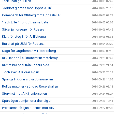
Tack - härliga "Lillen"
2014-10-09 07:42
"Jobbet gjordes mot Uppsala HK"
2014-10-07 23:18
Comeback för Othberg mot Uppsala HK
2014-10-07 09:27
"Tack Lillen" för gott samarbete
2014-10-07 06:05
Säker juniorseger för Rosers
2014-10-06 07:42
Klart för steg 3 för A-flickorna
2014-10-06 05:36
Bra start på USM för Rosers...
2014-10-04 22:20
Dags för Ungdoms-SM i Rosersberg
2014-10-03 05:42
RIK Handboll auktionerar ut matchtröja
2014-09-29 06:49
Riktigt bra spel från Rosers sida
2014-09-28 21:14
...och även AIK drar sig ur
2014-09-26 20:19
Spånga HK drar sig ur Juniorserien
2014-09-26 14:06
Roliga matcher - söndag Rosershallen
2014-09-26 05:18
Storvinst mot AIK i juniorserien
2014-09-24 06:27
Spårvägen damjuniorer drar sig ur
2014-09-23 17:44
Premiärmatch i juniorserien mot AIK
2014-09-22 04:33