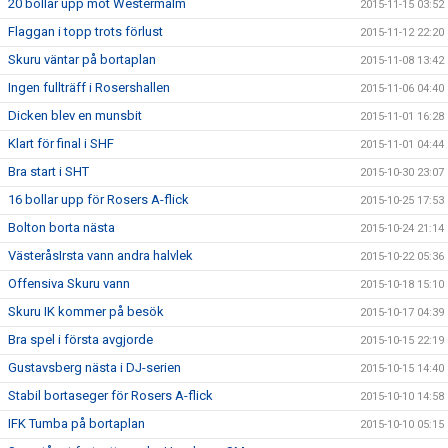
20 bollar upp mot Westermalm
2015-11-15 03:52
Flaggan i topp trots förlust
2015-11-12 22:20
Skuru väntar på bortaplan
2015-11-08 13:42
Ingen fullträff i Rosershallen
2015-11-06 04:40
Dicken blev en munsbit
2015-11-01 16:28
Klart för final i SHF
2015-11-01 04:44
Bra start i SHT
2015-10-30 23:07
16 bollar upp för Rosers A-flick
2015-10-25 17:53
Bolton borta nästa
2015-10-24 21:14
VästeråsIrsta vann andra halvlek
2015-10-22 05:36
Offensiva Skuru vann
2015-10-18 15:10
Skuru IK kommer på besök
2015-10-17 04:39
Bra spel i första avgjorde
2015-10-15 22:19
Gustavsberg nästa i DJ-serien
2015-10-15 14:40
Stabil bortaseger för Rosers A-flick
2015-10-10 14:58
IFK Tumba på bortaplan
2015-10-10 05:15