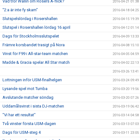
Vad tror Wallin om Rosers A-flick?
2016-04-21 01:38
"2:a är inte fy skam"
2016-04-18 04:25
Slutspelslördag i Rosershallen
2016-04-15 19:39
Slutspel i Rosershallen lördag 16 april
2016-04-12 01:14
Dags för Stockholmsslutspelet
2016-04-09 13:33
Främre korsbandet trasigt på Nora
2016-04-08 15:10
Vinst för F99 i All-star-team matchen
2016-04-05 04:59
Madde & Gracia spelar All Star match
2016-04-02 22:13
2016-03-26 13:41
Lottningen inför USM-finalhelgen
2016-03-24 09:49
Lysande spel mot Tumba
2016-03-20 19:56
Avslutande matcher söndag
2016-03-20 07:26
Uddamålsvinst i sista DJ-matchen
2016-03-19 06:42
"Vi har ett resultat"
2016-03-14 04:58
Två vinster första USM-dagen
2016-03-13 07:03
Dags för USM-steg 4
2016-03-11 23:05