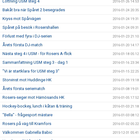
Lottning USM steg 4
2016-01-26 14:53
Bakåt bra när Spåret 2 besegrades
2016-01-24 20:35
Kryss mot Spårvägen
2016-01-24 19:31
Spåret på besök i Rosershallen
2016-01-24 09:31
Förlust med fyra i DJ-serien
2016-01-23 21:10
Årets första DJ-match
2016-01-20 14:17
Nästa steg 4 i USM - för Rosers A-flick
2016-01-18 05:12
Sammanfattning USM steg 3 - dag 1
2016-01-16 23:34
"Vi är startklara för USM steg 3"
2016-01-15 22:25
Storvinst mot Huddinge HK
2016-01-09 19:18
Årets första seriematch
2016-01-08 19:01
Rosers-seger mot Härnösands HK
2016-01-05 17:52
Hockey-bockey, lunch i kåtan & träning
2016-01-03 21:18
"Bella" - frågesport mästare
2016-01-03 08:12
Rosers på väg till Kramfors
2016-01-02 05:22
Välkommen Gabriella Babic
2015-12-31 05:41