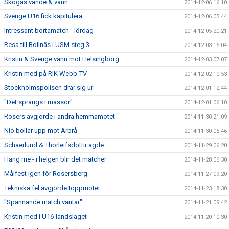
Skogås vände & vann
2014-12-06 16:10
Sverige U16 fick kapitulera
2014-12-06 05:44
Intressant bortamatch - lördag
2014-12-05 20:21
Resa till Bollnäs i USM steg 3
2014-12-03 15:04
Kristin & Sverige vann mot Helsingborg
2014-12-03 07:07
Kristin med på RIK Webb-TV
2014-12-02 10:53
Stockholmspolisen drar sig ur
2014-12-01 12:44
"Det sprangs i massor"
2014-12-01 06:10
Rosers avgjorde i andra hemmamötet
2014-11-30 21:09
Nio bollar upp mot Arbrå
2014-11-30 05:46
Schaerlund & Thorleifsdottir ägde
2014-11-29 06:20
Häng me - i helgen blir det matcher
2014-11-28 06:30
Målfest igen för Rosersberg
2014-11-27 09:20
Tekniska fel avgjorde toppmötet
2014-11-23 18:30
"Spännande match väntar"
2014-11-21 09:42
Kristin med i U16-landslaget
2014-11-20 10:30