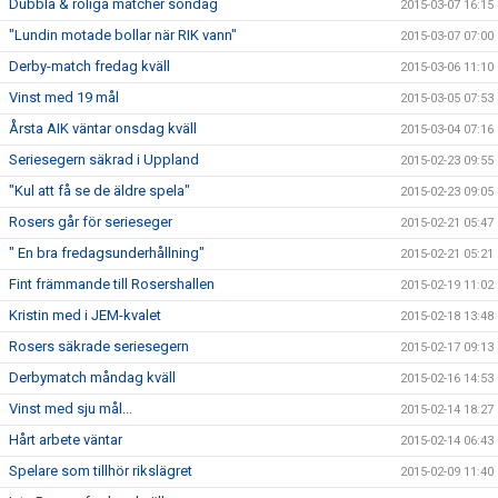
Dubbla & roliga matcher söndag
2015-03-07 16:15
"Lundin motade bollar när RIK vann"
2015-03-07 07:00
Derby-match fredag kväll
2015-03-06 11:10
Vinst med 19 mål
2015-03-05 07:53
Årsta AIK väntar onsdag kväll
2015-03-04 07:16
Seriesegern säkrad i Uppland
2015-02-23 09:55
"Kul att få se de äldre spela"
2015-02-23 09:05
Rosers går för serieseger
2015-02-21 05:47
" En bra fredagsunderhållning"
2015-02-21 05:21
Fint främmande till Rosershallen
2015-02-19 11:02
Kristin med i JEM-kvalet
2015-02-18 13:48
Rosers säkrade seriesegern
2015-02-17 09:13
Derbymatch måndag kväll
2015-02-16 14:53
Vinst med sju mål...
2015-02-14 18:27
Hårt arbete väntar
2015-02-14 06:43
Spelare som tillhör rikslägret
2015-02-09 11:40