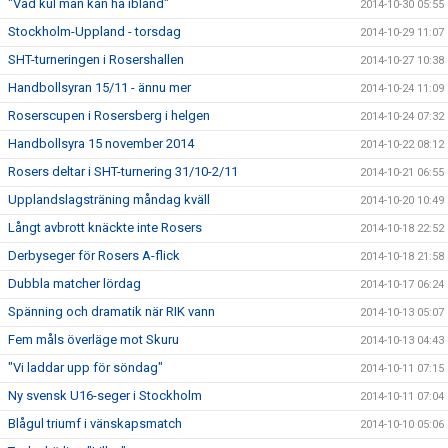
"Vad kul man kan ha ibland"
2014-10-30 05:55
Stockholm-Uppland - torsdag
2014-10-29 11:07
SHT-turneringen i Rosershallen
2014-10-27 10:38
Handbollsyran 15/11 - ännu mer
2014-10-24 11:09
Roserscupen i Rosersberg i helgen
2014-10-24 07:32
Handbollsyra 15 november 2014
2014-10-22 08:12
Rosers deltar i SHT-turnering 31/10-2/11
2014-10-21 06:55
Upplandslagsträning måndag kväll
2014-10-20 10:49
Långt avbrott knäckte inte Rosers
2014-10-18 22:52
Derbyseger för Rosers A-flick
2014-10-18 21:58
Dubbla matcher lördag
2014-10-17 06:24
Spänning och dramatik när RIK vann
2014-10-13 05:07
Fem måls överläge mot Skuru
2014-10-13 04:43
"Vi laddar upp för söndag"
2014-10-11 07:15
Ny svensk U16-seger i Stockholm
2014-10-11 07:04
Blågul triumf i vänskapsmatch
2014-10-10 05:06