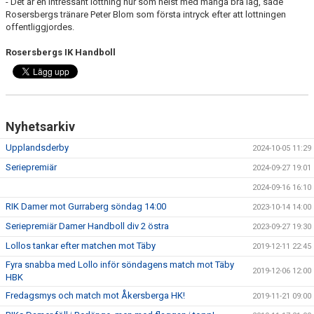
- Det är en intressant lottning hur som helst med många bra lag, sade
Rosersbergs tränare Peter Blom som första intryck efter att lottningen
offentliggjordes.
Rosersbergs IK Handboll
Nyhetsarkiv
Upplandsderby
2024-10-05 11:29
Seriepremiär
2024-09-27 19:01
2024-09-16 16:10
RIK Damer mot Gurraberg söndag 14:00
2023-10-14 14:00
Seriepremiär Damer Handboll div 2 östra
2023-09-27 19:30
Lollos tankar efter matchen mot Täby
2019-12-11 22:45
Fyra snabba med Lollo inför söndagens match mot Täby
2019-12-06 12:00
HBK
Fredagsmys och match mot Åkersberga HK!
2019-11-21 09:00