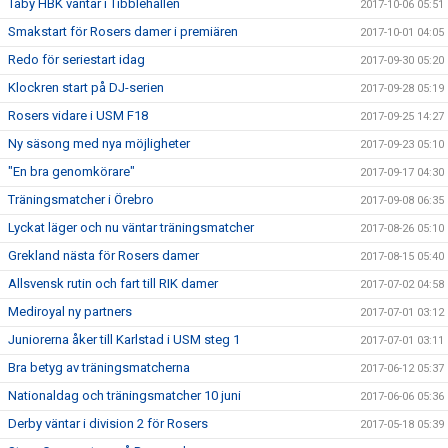
Täby HBK väntar i Tibblehallen
2017-10-06 05:51
Smakstart för Rosers damer i premiären
2017-10-01 04:05
Redo för seriestart idag
2017-09-30 05:20
Klockren start på DJ-serien
2017-09-28 05:19
Rosers vidare i USM F18
2017-09-25 14:27
Ny säsong med nya möjligheter
2017-09-23 05:10
"En bra genomkörare"
2017-09-17 04:30
Träningsmatcher i Örebro
2017-09-08 06:35
Lyckat läger och nu väntar träningsmatcher
2017-08-26 05:10
Grekland nästa för Rosers damer
2017-08-15 05:40
Allsvensk rutin och fart till RIK damer
2017-07-02 04:58
Mediroyal ny partners
2017-07-01 03:12
Juniorerna åker till Karlstad i USM steg 1
2017-07-01 03:11
Bra betyg av träningsmatcherna
2017-06-12 05:37
Nationaldag och träningsmatcher 10 juni
2017-06-06 05:36
Derby väntar i division 2 för Rosers
2017-05-18 05:39