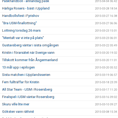
Påskhandboll - annandag påsk
2015-04-04 06:42
Härliga Rosers - bäst i Uppland
2015-03-28 18:54
Handbollsfest i Fyrishov
2015-03-27 16:38
"Bra USM-finallottning"
2015-03-27 06:06
Lottning torsdag 26 mars
2015-03-23 15:01
"Mentalt var vi inte på plats"
2015-03-23 06:01
Gustavsberg väntar i sista omgången
2015-03-22 05:49
Kristin i förarsätet när Sverige vann
2015-03-20 19:32
Tillskott kommer från Ångermanland
2015-03-20 11:01
13 mål upp i epilogen
2015-03-20 05:52
Sista matchen i Upplandsserien
2015-03-19 06:57
Fem fullträffar för Kristin
2015-03-18 23:39
All Star Team - USM i Rosersberg
2015-03-17 11:20
Finalspel i USM väntar Rosersberg
2015-03-16 09:02
Skuru ville lite mer
2015-03-10 09:27
Göksten vann rättvist
2015-03-08 15:34