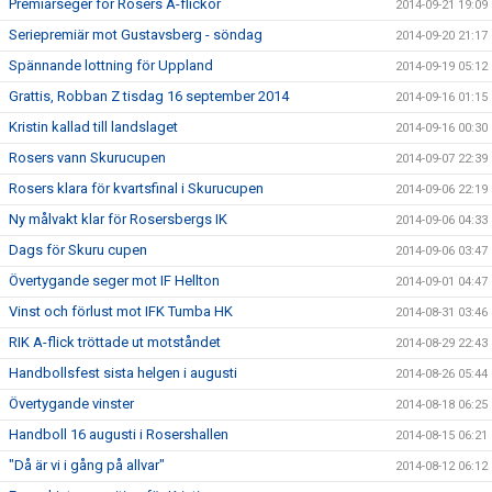
Premiärseger för Rosers A-flickor
2014-09-21 19:09
Seriepremiär mot Gustavsberg - söndag
2014-09-20 21:17
Spännande lottning för Uppland
2014-09-19 05:12
Grattis, Robban Z tisdag 16 september 2014
2014-09-16 01:15
Kristin kallad till landslaget
2014-09-16 00:30
Rosers vann Skurucupen
2014-09-07 22:39
Rosers klara för kvartsfinal i Skurucupen
2014-09-06 22:19
Ny målvakt klar för Rosersbergs IK
2014-09-06 04:33
Dags för Skuru cupen
2014-09-06 03:47
Övertygande seger mot IF Hellton
2014-09-01 04:47
Vinst och förlust mot IFK Tumba HK
2014-08-31 03:46
RIK A-flick tröttade ut motståndet
2014-08-29 22:43
Handbollsfest sista helgen i augusti
2014-08-26 05:44
Övertygande vinster
2014-08-18 06:25
Handboll 16 augusti i Rosershallen
2014-08-15 06:21
"Då är vi i gång på allvar"
2014-08-12 06:12