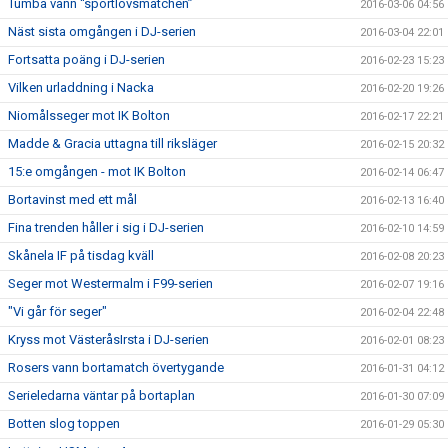
Tumba vann “sportlovsmatchen”
2016-03-06 04:56
Näst sista omgången i DJ-serien
2016-03-04 22:01
Fortsatta poäng i DJ-serien
2016-02-23 15:23
Vilken urladdning i Nacka
2016-02-20 19:26
Niomålsseger mot IK Bolton
2016-02-17 22:21
Madde & Gracia uttagna till riksläger
2016-02-15 20:32
15:e omgången - mot IK Bolton
2016-02-14 06:47
Bortavinst med ett mål
2016-02-13 16:40
Fina trenden håller i sig i DJ-serien
2016-02-10 14:59
Skånela IF på tisdag kväll
2016-02-08 20:23
Seger mot Westermalm i F99-serien
2016-02-07 19:16
"Vi går för seger"
2016-02-04 22:48
Kryss mot VästeråsIrsta i DJ-serien
2016-02-01 08:23
Rosers vann bortamatch övertygande
2016-01-31 04:12
Serieledarna väntar på bortaplan
2016-01-30 07:09
Botten slog toppen
2016-01-29 05:30