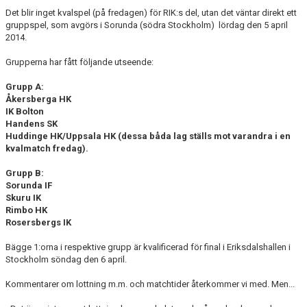
KONTAKT
Det blir inget kvalspel (på fredagen) för RIK:s del, utan det väntar direkt ett
gruppspel, som avgörs i Sorunda (södra Stockholm) lördag den 5 april
2014.
DOKUMENT
Grupperna har fått följande utseende:
BILDGALLERI
Grupp A:
Åkersberga HK
MATCHER
IK Bolton
Handens SK
Huddinge HK/Uppsala HK (dessa båda lag ställs mot varandra i en
kvalmatch fredag).
Grupp B:
Sorunda IF
Skuru IK
Rimbo HK
Rosersbergs IK
Bägge 1:orna i respektive grupp är kvalificerad för final i Eriksdalshallen i
Stockholm söndag den 6 april.
Kommentarer om lottning m.m. och matchtider återkommer vi med. Men...