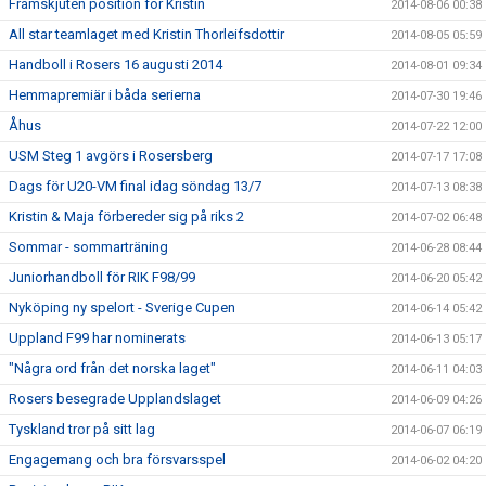
Framskjuten position för Kristin
2014-08-06 00:38
All star teamlaget med Kristin Thorleifsdottir
2014-08-05 05:59
Handboll i Rosers 16 augusti 2014
2014-08-01 09:34
Hemmapremiär i båda serierna
2014-07-30 19:46
Åhus
2014-07-22 12:00
USM Steg 1 avgörs i Rosersberg
2014-07-17 17:08
Dags för U20-VM final idag söndag 13/7
2014-07-13 08:38
Kristin & Maja förbereder sig på riks 2
2014-07-02 06:48
Sommar - sommarträning
2014-06-28 08:44
Juniorhandboll för RIK F98/99
2014-06-20 05:42
Nyköping ny spelort - Sverige Cupen
2014-06-14 05:42
Uppland F99 har nominerats
2014-06-13 05:17
"Några ord från det norska laget"
2014-06-11 04:03
Rosers besegrade Upplandslaget
2014-06-09 04:26
Tyskland tror på sitt lag
2014-06-07 06:19
Engagemang och bra försvarsspel
2014-06-02 04:20