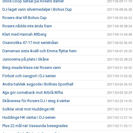
Stora Coop satsar på Rosers damer
2017-05-09 11:10
DJ-laget vann silvermedaljer i Bohus Cup
2017-05-08 06:28
Rosers drar till Bohus Cup
2017-05-05 06:52
Rosers nådde inte ända fram
2017-04-30 08:24
Klart med Hannah Altberg
2017-04-15 04:48
Osannolika 47-17 mot serietvåan
2017-04-02 06:04
Damernas sista ikväll och Emma flyttar hem
2017-04-01 05:20
Juniorerna på plats i Skåne
2017-03-25 08:23
Berg visade klass när Rosers vann
2017-03-21 04:50
Förlust och oavgjort i DJ-serien
2017-03-13 05:32
Andra halvlek avgjorde i Bollnäs Sporthall
2017-03-06 06:33
Ajja gör comeback mot Arbrå/Alfta
2017-03-04 20:29
Skåneresa för Rosers DJ i steg 4 väntar
2017-02-23 14:35
Solklar vinst mot Huddinge HK
2017-02-13 12:14
Huddinge HK väntar i DJ-serien
2017-02-12 07:16
Plus 22 mål när Vassunda besegrades
2017-02-11 05:11