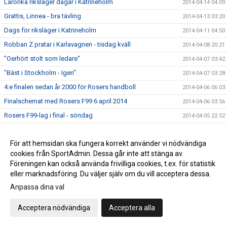
Lärorika riksläger dagar i Katrineholm
2014-04-14 04:09
Grattis, Linnea - bra tävling
2014-04-13 03:20
Dags för riksläger i Katrineholm
2014-04-11 04:50
Robban Z pratar i Karlavagnen - tisdag kväll
2014-04-08 20:21
"Oerhört stolt som ledare"
2014-04-07 03:42
"Bäst i Stockholm - Igen"
2014-04-07 03:28
4:e finalen sedan år 2000 för Rosers handboll
2014-04-06 06:03
Finalschemat med Rosers F99 6 april 2014
2014-04-06 03:56
Rosers F99-lag i final - söndag
2014-04-05 22:52
Dags för slutspel i Stockholmsserien
2014-04-03 09:54
För att hemsidan ska fungera korrekt använder vi nödvändiga
Upplandslaget 25-manna trupp officiell
2014-04-02 04:46
cookies från SportAdmin. Dessa går inte att stänga av.
Miljonaffär till Rosersbergs IK
2014-04-01 03:44
Föreningen kan också använda frivilliga cookies, t.ex. för statistik
Fanny Lundin spelar för Rosersberg
2014-03-31 21:42
eller marknadsföring. Du väljer själv om du vill acceptera dessa.
Rosers B-flickor bäst i Uppland
Anpassa dina val
2014-03-31 04:07
Rosers föll i semifinal
2014-03-29 20:30
Acceptera nödvändiga
Acceptera alla
Missa inte Serbien-Sverige torsdag
2014-03-27 07:25