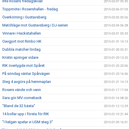
Inte Rosers fredagskväll
2015-02-07 05:35
Toppmöte i Rosershallen - fredag
2015-02-06 07:03
Överkörning i Gustavsberg
2015-02-05 05:56
Matchläge mot Gustavsberg i DJ-serien
2015-02-04 06:28
Vinnare i Hackstahallen
2015-02-01 05:33
Oavgjort mot Rimbo HK
2015-01-31 14:13
Dubbla matcher lördag
2015-01-30 05:31
Kristin springer vidare
2015-01-29 13:25
RIK övertygde mot Spåret
2015-01-25 20:06
På söndag väntar Spårvägen
2015-01-23 16:06
Steg 4 avgörs på hemmaplan
2015-01-21 14:13
Rosers vände och vann
2015-01-17 17:04
Sara gör MV-comeback
2015-01-16 08:26
"Bland de 32 bästa"
2015-01-12 12:29
14 bollar upp i första för RIK
2015-01-10 21:44
"I helgen spelar vi USM steg 3"
2015-01-09 16:01