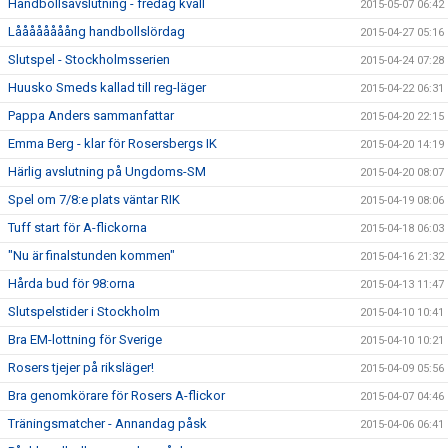
Handbollsavslutning - fredag kväll
2015-05-07 06:42
Låååååååång handbollslördag
2015-04-27 05:16
Slutspel - Stockholmsserien
2015-04-24 07:28
Huusko Smeds kallad till reg-läger
2015-04-22 06:31
Pappa Anders sammanfattar
2015-04-20 22:15
Emma Berg - klar för Rosersbergs IK
2015-04-20 14:19
Härlig avslutning på Ungdoms-SM
2015-04-20 08:07
Spel om 7/8:e plats väntar RIK
2015-04-19 08:06
Tuff start för A-flickorna
2015-04-18 06:03
"Nu är finalstunden kommen"
2015-04-16 21:32
Hårda bud för 98:orna
2015-04-13 11:47
Slutspelstider i Stockholm
2015-04-10 10:41
Bra EM-lottning för Sverige
2015-04-10 10:21
Rosers tjejer på riksläger!
2015-04-09 05:56
Bra genomkörare för Rosers A-flickor
2015-04-07 04:46
Träningsmatcher - Annandag påsk
2015-04-06 06:41