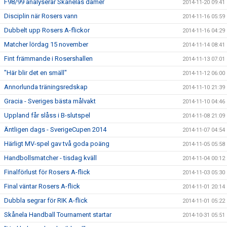
F98/99 analyserar Skånelas damer
2014-11-20 09:41
Disciplin när Rosers vann
2014-11-16 05:59
Dubbelt upp Rosers A-flickor
2014-11-16 04:29
Matcher lördag 15 november
2014-11-14 08:41
Fint främmande i Rosershallen
2014-11-13 07:01
"Här blir det en smäll"
2014-11-12 06:00
Annorlunda träningsredskap
2014-11-10 21:39
Gracia - Sveriges bästa målvakt
2014-11-10 04:46
Uppland får slåss i B-slutspel
2014-11-08 21:09
Äntligen dags - SverigeCupen 2014
2014-11-07 04:54
Härligt MV-spel gav två goda poäng
2014-11-05 05:58
Handbollsmatcher - tisdag kväll
2014-11-04 00:12
Finalförlust för Rosers A-flick
2014-11-03 05:30
Final väntar Rosers A-flick
2014-11-01 20:14
Dubbla segrar för RIK A-flick
2014-11-01 05:22
Skånela Handball Tournament startar
2014-10-31 05:51