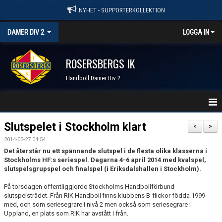
NYHET - SUPPORTERKOLLEKTION
DAMER DIV 2
LOGGA IN
ROSERSBERGS IK
Handboll Damer Div 2
STARTSIDA
Slutspelet i Stockholm klart
<
>
2014-03-27 04:54
NYHETER
Det återstår nu ett spännande slutspel i de flesta olika klasserna i
Stockholms HF:s seriespel. Dagarna 4-6 april 2014 med kvalspel,
KALENDER
slutspelsgrupspel och finalspel (i Eriksdalshallen i Stockholm).
TRUPPEN
På torsdagen offentliggjorde Stockholms Handbollförbund
slutspelsträdet. Från RIK Handboll finns klubbens B-flickor födda 1999
med, och som seriesegrare i nivå 2 men också som seriesegrare i
SERIER & RESULTAT
Uppland, en plats som RIK har avstått i från.