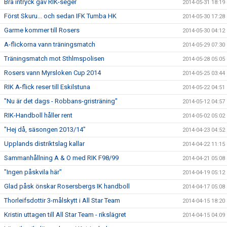
Bra intryck gav RIK-seger
2014-05-31 18:19
Först Skuru... och sedan IFK Tumba HK
2014-05-30 17:28
Garme kommer till Rosers
2014-05-30 04:12
A-flickorna vann träningsmatch
2014-05-29 07:30
Träningsmatch mot Sthlmspolisen
2014-05-28 05:05
Rosers vann Myrsloken Cup 2014
2014-05-25 03:44
RIK A-flick reser till Eskilstuna
2014-05-22 04:51
"Nu är det dags - Robbans-gristräning"
2014-05-12 04:57
RIK-Handboll håller rent
2014-05-02 05:02
"Hej då, säsongen 2013/14"
2014-04-23 04:52
Upplands distriktslag kallar
2014-04-22 11:15
Sammanhållning A & O med RIK F98/99
2014-04-21 05:08
"Ingen påskvila här"
2014-04-19 05:12
Glad påsk önskar Rosersbergs IK handboll
2014-04-17 05:08
Thorleifsdottir 3-målskytt i All Star Team
2014-04-15 18:20
Kristin uttagen till All Star Team - rikslägret
2014-04-15 04:09