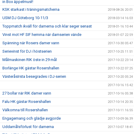
in Box äppelmust!
KSK starkast i träningsmatcherna
2018-08-26 20:01
USM DJ Göteborg 10-11/3
2018-03-14 16:03
Toppmatch ikväll för damerna och klar seger senast
2018-01-16 10:44
Vinst mot HF SIF hemma när damserien vände
2018-01-07 22:59
Spänning när Rosers damer vann
2017-10-30 05:47
Serievinst för DJ i höstserien
2017-10-25 11:51
Målmaskinen RIK öste in 29 mål
2017-10-22 23:14
Borlänge HK gästar Rosershallen
2017-10-22 07:25
VästeråsIrsta besegrades i DJ-serien
2017-10-20 05:24
2017-10-16 15:42
27 bollar när RIK damer vann
2017-10-16 05:38
Falu HK gästar Rosershallen
2017-10-14 20:35
Välkomna till Rosershallen
2017-10-11 16:55
Engagemang och glädje avgjorde
2017-10-09 06:39
Uddamålsförlust för damerna
2017-10-07 18:41