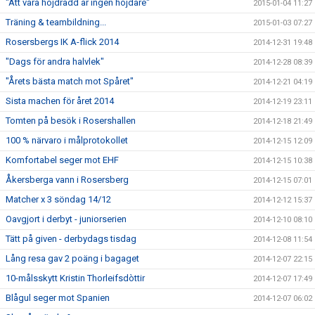
"Att vara höjdrädd är ingen höjdare"
2015-01-04 11:27
Träning & teambildning...
2015-01-03 07:27
Rosersbergs IK A-flick 2014
2014-12-31 19:48
"Dags för andra halvlek"
2014-12-28 08:39
"Årets bästa match mot Spåret"
2014-12-21 04:19
Sista machen för året 2014
2014-12-19 23:11
Tomten på besök i Rosershallen
2014-12-18 21:49
100 % närvaro i målprotokollet
2014-12-15 12:09
Komfortabel seger mot EHF
2014-12-15 10:38
Åkersberga vann i Rosersberg
2014-12-15 07:01
Matcher x 3 söndag 14/12
2014-12-12 15:37
Oavgjort i derbyt - juniorserien
2014-12-10 08:10
Tätt på given - derbydags tisdag
2014-12-08 11:54
Lång resa gav 2 poäng i bagaget
2014-12-07 22:15
10-målsskytt Kristin Thorleifsdòttir
2014-12-07 17:49
Blågul seger mot Spanien
2014-12-07 06:02