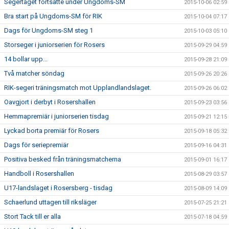
Segertåget fortsatte under Ungdoms-SM
2015-10-06 02:59
Bra start på Ungdoms-SM för RIK
2015-10-04 07:17
Dags för Ungdoms-SM steg 1
2015-10-03 05:10
Storseger i juniorserien för Rosers
2015-09-29 04:59
14 bollar upp...
2015-09-28 21:09
Två matcher söndag
2015-09-26 20:26
RIK-segeri träningsmatch mot Upplandlandslaget.
2015-09-26 06:02
Oavgjort i derbyt i Rosershallen
2015-09-23 03:56
Hemmapremiär i juniorserien tisdag
2015-09-21 12:15
Lyckad borta premiär för Rosers
2015-09-18 05:32
Dags för seriepremiär
2015-09-16 04:31
Positiva besked från träningsmatcherna
2015-09-01 16:17
Handboll i Rosershallen
2015-08-29 03:57
U17-landslaget i Rosersberg - tisdag
2015-08-09 14:09
Schaerlund uttagen till riksläger
2015-07-25 21:21
Stort Tack till er alla
2015-07-18 04:59