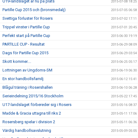
U19-landslaget är nu på plats
2015-07-08 18:25
Partille Cup 2015 och (bronsmedalj)
2015-07-05 06:58
Svettiga förluster för Rosers
2015-07-02 17:11
Trippel vinster i Partille Cup
2015-07-01 20:45
Perfekt start på Partille Cup
2015-06-30 19:19
PARTILLE CUP - Resultat
2015-06-29 08:09
Dags för Partille Cup 2015
2015-06-29 03:54
Skott kommer....
2015-06-25 05:17
Lottningen av Ungdoms-SM
2015-06-19 06:30
En stor handbollsfamilj
2015-06-12 15:41
Blågul träning i Rosershallen
2015-06-10 06:28
Serieindelning 2015/16 Stockholm
2015-05-22 17:45
U17-landslaget förbereder sig i Rosers
2015-05-16 08:37
Madde & Gracia uttagna till riks 2
2015-05-11 17:06
Rosersberg spelar i division 2
2015-05-11 06:36
Värdig handbollsavslutning
2015-05-09 05:05