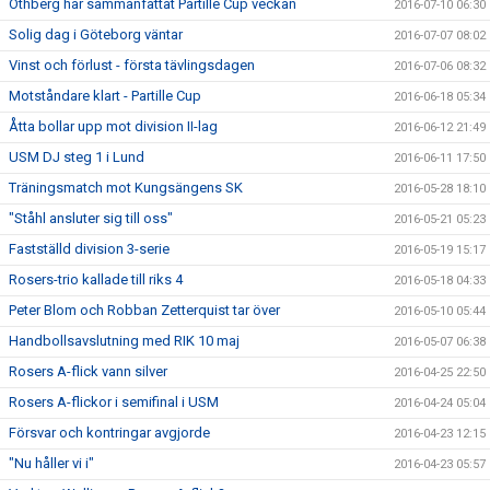
Othberg har sammanfattat Partille Cup veckan
2016-07-10 06:30
Solig dag i Göteborg väntar
2016-07-07 08:02
Vinst och förlust - första tävlingsdagen
2016-07-06 08:32
Motståndare klart - Partille Cup
2016-06-18 05:34
Åtta bollar upp mot division II-lag
2016-06-12 21:49
USM DJ steg 1 i Lund
2016-06-11 17:50
Träningsmatch mot Kungsängens SK
2016-05-28 18:10
"Ståhl ansluter sig till oss"
2016-05-21 05:23
Fastställd division 3-serie
2016-05-19 15:17
Rosers-trio kallade till riks 4
2016-05-18 04:33
Peter Blom och Robban Zetterquist tar över
2016-05-10 05:44
Handbollsavslutning med RIK 10 maj
2016-05-07 06:38
Rosers A-flick vann silver
2016-04-25 22:50
Rosers A-flickor i semifinal i USM
2016-04-24 05:04
Försvar och kontringar avgjorde
2016-04-23 12:15
"Nu håller vi i"
2016-04-23 05:57