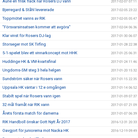
Aune en frisk fläck när Rosers DJ vann
2017-02-07 07:11
Bjerregard & Ståhl levererade
2017-02-05 23:22
Toppmötet vanns av RIK
2017-02-05 05:47
"Försvarsinsatsen kommer att avgöra"
2017-02-04 06:36
Klar vinst för Rosers DJ-lag
2017-01-30 06:07
Storseger mot SK Tirfing
2017-01-28 22:38
5-1-spelet blev ett vinnarkoncept mot HHK
2017-01-25 06:31
Huddinge HK & VM-kvartsfinal
2017-01-24 11:46
Ungdoms-SM steg 3 hela helgen
2017-01-20 15:32
Sundström säker när Rosers vann
2017-01-15 22:35
Uppsala HK väntar i 12:e omgången
2017-01-14 06:52
Stabilt spel när Rosers vann igen
2017-01-09 07:37
32 mål framåt när RIK vann
2017-01-07 21:09
Årets första match för damerna
2017-01-07 06:39
RIK Handboll önskar Gott Nytt År 2017
2016-12-31 20:33
Oavgjort för juniorerna mot Nacka HK
2016-12-19 09:49