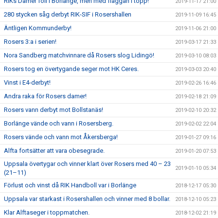
RIKs Damer föll i Borlänge, men med flaggan i topp!
2019-11-17 21:00
280 stycken såg derbyt RIK-SIF i Rosershallen
2019-11-09 16:45
Äntligen Kommunderby!
2019-11-06 21:00
Rosers 3:a i serien!
2019-03-17 21:33
Nora Sandberg matchvinnare då Rosers slog Lidingö!
2019-03-10 08:03
Rosers tog en övertygande seger mot HK Ceres.
2019-03-03 20:40
Vinst i E4-derbyt!
2019-02-26 16:46
Andra raka för Rosers damer!
2019-02-18 21:09
Rosers vann derbyt mot Bollstanäs!
2019-02-10 20:32
Borlänge vände och vann i Rosersberg.
2019-02-02 22:04
Rosers vände och vann mot Åkersberga!
2019-01-27 09:16
Alfta fortsätter att vara obesegrade.
2019-01-20 07:53
Uppsala övertygar och vinner klart över Rosers med 40 – 23
2019-01-10 05:34
(21–11)
Förlust och vinst då RIK Handboll var i Borlänge
2018-12-17 05:30
Uppsala var starkast i Rosershallen och vinner med 8 bollar.
2018-12-10 05:23
Klar Alftaseger i toppmatchen.
2018-12-02 21:19