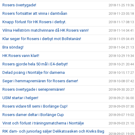
Rosers övertygade!
2018-11-25 19:36
Rosers fortsätter att vinna i damtvåan
2018-11-23 05:18
Knapp förlust för HK Rosers i derbyt.
2018-11-17 08:13
Vilma Hellström matchvinnare då HK Rosers vann!
2018-11-14 04:41
Klar seger för Rosers i derbyt mot Bollstanäs!
2018-11-09 04:49
Bra söndag!
2018-11-04 21:13
HK Rosers vann klart!
2018-10-29 19:34
Rosers gjorde hela 50 mål i E4-derbyt!
2018-10-21 20:44
Delad poäng i Norrtälje för damerna
2018-10-15 17:27
Seger i hemmapremiären för Rosers damer!
2018-10-08 07:42
Rosers övertygade i seriepremiären!
2018-09-30 20:27
USM startar i helgen!
2018-09-21 06:00
Rosers vidare till semi i Borlänge Cup!
2018-09-09 07:30
Rosers damer deltar i Borlänge Cup
2018-09-07 19:02
Vinst och förlust i träningsmatcherna i Norrtälje
2018-09-03 21:10
RIK dam- och juniorlag säljer Delikatoasken och Kiviks Bag
2018-09-01 19:09