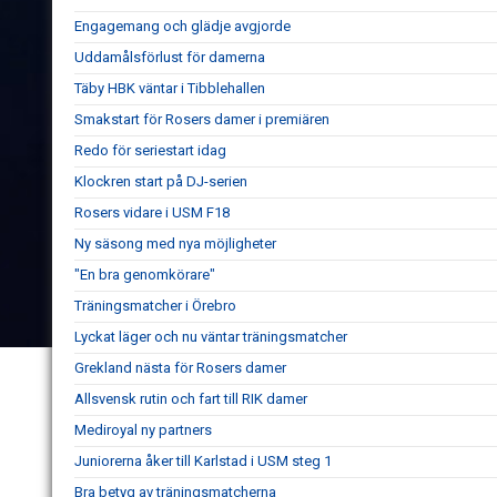
Engagemang och glädje avgjorde
Uddamålsförlust för damerna
Täby HBK väntar i Tibblehallen
Smakstart för Rosers damer i premiären
Redo för seriestart idag
Klockren start på DJ-serien
Rosers vidare i USM F18
Ny säsong med nya möjligheter
"En bra genomkörare"
Träningsmatcher i Örebro
Lyckat läger och nu väntar träningsmatcher
Grekland nästa för Rosers damer
Allsvensk rutin och fart till RIK damer
Mediroyal ny partners
Juniorerna åker till Karlstad i USM steg 1
Bra betyg av träningsmatcherna