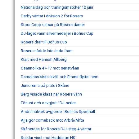
Nationaldag och träningsmatcher 10 juni
Derby väntar i division 2 för Rosers
Stora Coop satsar på Rosers damer
DJ-laget vann silvermedaljer i Bohus Cup
Rosers drar till Bohus Cup
Rosers nådde inte ända fram
Klart med Hannah Altberg
Osannolika 47-17 mot serietvåan
Damernas sista ikväll och Emma flyttar hem
Juniorerna på plats i Skåne
Berg visade klass när Rosers vann
Förlust och oavgjort i DJ-serien
Andra halvlek avgjorde i Bollnäs Sporthall
Ajja gör comeback mot Arbrå/Alfta
Skåneresa för Rosers DJ i steg 4 väntar
Solklar vinst mot Huddinge HK