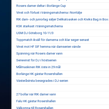
Rosers damer deltar i Borlänge Cup
Vinst och förlust i träningsmatcherna i Norrtälje
RIK dam- och juniorlag säljer Delikatoasken och Kiviks Bag in Box
KSK starkast i träningsmatcherna
USM DJ Göteborg 10-11/3
Toppmatch ikväll för damerna och klar seger senast
Vinst mot HF SIF hemma när damserien vände
Spänning när Rosers damer vann
Serievinst för DJ i höstserien
Målmaskinen RIK öste in 29 mål
Borlänge HK gästar Rosershallen
VästeråsIrsta besegrades i DJ-serien
27 bollar när RIK damer vann
Falu HK gästar Rosershallen
Välkomna till Rosershallen