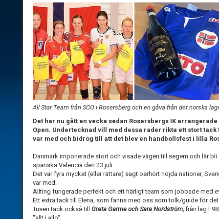
All Star Team från SCO i Rosersberg och en gåva från det norska lage
Det har nu gått en vecka sedan Rosersbergs IK arrangerade
Open. Undertecknad vill med dessa rader rikta ett stort tack til
var med och bidrog till att det blev en handbollsfest i lilla 
Danmark imponerade stort och visade vägen till segern och lär bli
spanska Valencia den 23 juli.
Det var fyra mycket (eller rättare) sagt oerhört nöjda nationer, S
var med.
Allting fungerade perfekt och ett härligt team som jobbade med eve
Ett extra tack till Elena, som fanns med oss som tolk/guide för det 
Tusen tack också till
Greta Garme och Sara Nordström,
från lag F98
"allt i allo".