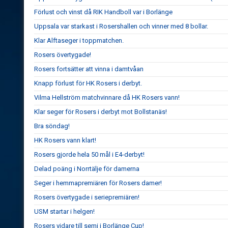
Förlust och vinst då RIK Handboll var i Borlänge
Uppsala var starkast i Rosershallen och vinner med 8 bollar.
Klar Alftaseger i toppmatchen.
Rosers övertygade!
Rosers fortsätter att vinna i damtvåan
Knapp förlust för HK Rosers i derbyt.
Vilma Hellström matchvinnare då HK Rosers vann!
Klar seger för Rosers i derbyt mot Bollstanäs!
Bra söndag!
HK Rosers vann klart!
Rosers gjorde hela 50 mål i E4-derbyt!
Delad poäng i Norrtälje för damerna
Seger i hemmapremiären för Rosers damer!
Rosers övertygade i seriepremiären!
USM startar i helgen!
Rosers vidare till semi i Borlänge Cup!