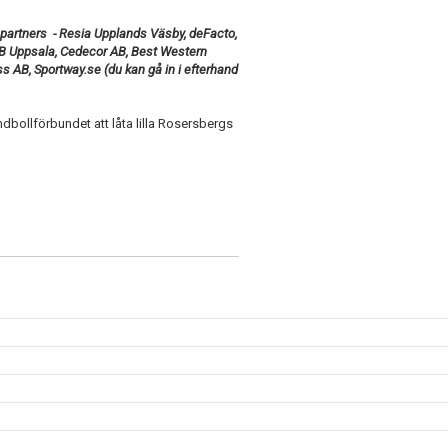
spartners - Resia Upplands Väsby, deFacto,
AB Uppsala, Cedecor AB, Best Western
 AB, Sportway.se (du kan gå in i efterhand
andbollförbundet att låta lilla Rosersbergs