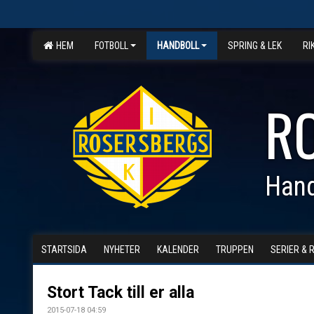
HEM
FOTBOLL
HANDBOLL
SPRING & LEK
RI
R
Hand
STARTSIDA
NYHETER
KALENDER
TRUPPEN
SERIER & 
Stort Tack till er alla
2015-07-18 04:59