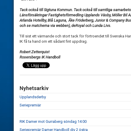
Tack också till Sigtuna Kommun. Tack också till samtliga samarbet
Länsförsäkringar Fastighetsförmedling Upplands Väsby, Möller Bil 
Arlanda Hotellby, Blå Laguna, Åke Fröderberg, Junior & Company Buss
och se matcherna via webben), deRoyal och Lunda Livs.
Till sist ett värmande och stort tack för förtroendet till Svenska H
IK få ta hand om ett sådant fint uppdrag.
Robert Zetterquist
Rosersbergs IK Handboll
Nyhetsarkiv
Upplandsderby
Seriepremiär
RIK Damer mot Gurraberg söndag 14:00
Seriepremiär Damer Handboll div 2 östra