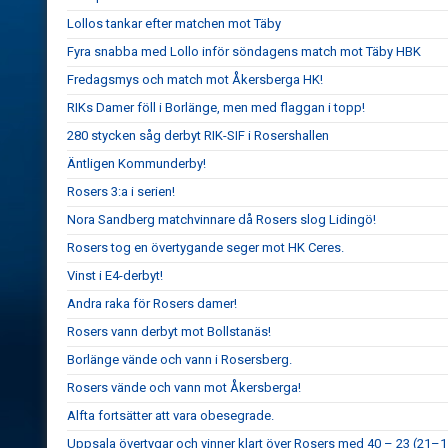
Lollos tankar efter matchen mot Täby
Fyra snabba med Lollo inför söndagens match mot Täby HBK
Fredagsmys och match mot Åkersberga HK!
RIKs Damer föll i Borlänge, men med flaggan i topp!
280 stycken såg derbyt RIK-SIF i Rosershallen
Äntligen Kommunderby!
Rosers 3:a i serien!
Nora Sandberg matchvinnare då Rosers slog Lidingö!
Rosers tog en övertygande seger mot HK Ceres.
Vinst i E4-derbyt!
Andra raka för Rosers damer!
Rosers vann derbyt mot Bollstanäs!
Borlänge vände och vann i Rosersberg.
Rosers vände och vann mot Åkersberga!
Alfta fortsätter att vara obesegrade.
Uppsala övertygar och vinner klart över Rosers med 40 – 23 (21–1