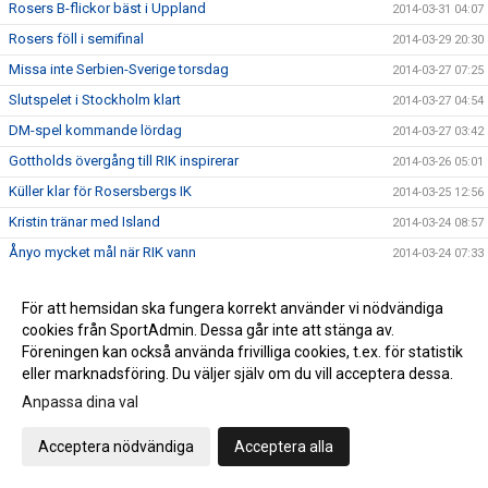
Rosers B-flickor bäst i Uppland
2014-03-31 04:07
Rosers föll i semifinal
2014-03-29 20:30
Missa inte Serbien-Sverige torsdag
2014-03-27 07:25
Slutspelet i Stockholm klart
2014-03-27 04:54
DM-spel kommande lördag
2014-03-27 03:42
Gottholds övergång till RIK inspirerar
2014-03-26 05:01
Küller klar för Rosersbergs IK
2014-03-25 12:56
Kristin tränar med Island
2014-03-24 08:57
Ånyo mycket mål när RIK vann
2014-03-24 07:33
Hellström svarade för succé när RIK vann
2014-03-24 03:53
För att hemsidan ska fungera korrekt använder vi nödvändiga
"Sista grundseriematcherna söndag"
2014-03-23 04:54
cookies från SportAdmin. Dessa går inte att stänga av.
Fullträff mot Skånela IF för Rosers-tjejer
2014-03-23 04:44
Föreningen kan också använda frivilliga cookies, t.ex. för statistik
eller marknadsföring. Du väljer själv om du vill acceptera dessa.
Rosersberg tar en hedrande tredje plats
2014-03-23 04:31
Anpassa dina val
Spelschemat för DM klart
2014-03-22 10:07
Sista grundomgången för F98/99
2014-03-21 04:22
Acceptera nödvändiga
Acceptera alla
Rosersberg F 98/99 slog Spårvägen på hemmaplan
2014-03-16 20:18