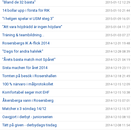
"Bland de 32 bästa"
2015-01-12 12:29
14 bollar upp i första för RIK
2015-01-10 21:44
"I helgen spelar vi USM steg 3"
2015-01-09 16:01
"Att vara höjdrädd är ingen höjdare"
2015-01-04 11:27
Träning & teambildning...
2015-01-03 07:27
Rosersbergs IK A-flick 2014
2014-12-31 19:48
"Dags för andra halvlek"
2014-12-28 08:39
"Årets bästa match mot Spåret"
2014-12-21 04:19
Sista machen för året 2014
2014-12-19 23:11
Tomten på besök i Rosershallen
2014-12-18 21:49
100 % närvaro i målprotokollet
2014-12-15 12:09
Komfortabel seger mot EHF
2014-12-15 10:38
Åkersberga vann i Rosersberg
2014-12-15 07:01
Matcher x 3 söndag 14/12
2014-12-12 15:37
Oavgjort i derbyt - juniorserien
2014-12-10 08:10
Tätt på given - derbydags tisdag
2014-12-08 11:54