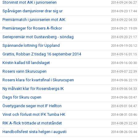
Storvinst mot AIK i juniorserien
2014-09-24 06:27
Spårvägen damjuniorer drar sig ur
2014-09-23 17:44
Premiärmatch i juniorserien mot AIK
2014-09-22 04:33
Premiärseger för Rosers A-flickor
2014-09-21 19:09
Seriepremiär mot Gustavsberg - söndag
2014-09-20 21:17
Spännande lottning för Uppland
2014-09-19 05:12
Grattis, Robban Z tisdag 16 september 2014
2014-09-16 01:15
Kristin kallad till landslaget
2014-09-16 00:30
Rosers vann Skurucupen
2014-09-07 22:39
Rosers klara för kvartsfinal i Skurucupen
2014-09-06 22:19
Ny målvakt klar för Rosersbergs IK
2014-09-06 04:33
Dags för Skuru cupen
2014-09-06 03:47
Övertygande seger mot IF Hellton
2014-09-01 04:47
Vinst och förlust mot IFK Tumba HK
2014-08-31 03:46
RIK A-flick tröttade ut motståndet
2014-08-29 22:43
Handbollsfest sista helgen i augusti
2014-08-26 05:44