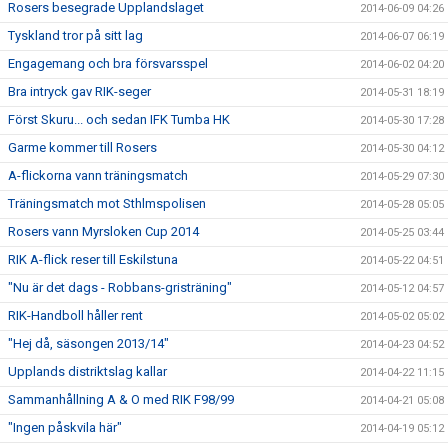
Rosers besegrade Upplandslaget
2014-06-09 04:26
Tyskland tror på sitt lag
2014-06-07 06:19
Engagemang och bra försvarsspel
2014-06-02 04:20
Bra intryck gav RIK-seger
2014-05-31 18:19
Först Skuru... och sedan IFK Tumba HK
2014-05-30 17:28
Garme kommer till Rosers
2014-05-30 04:12
A-flickorna vann träningsmatch
2014-05-29 07:30
Träningsmatch mot Sthlmspolisen
2014-05-28 05:05
Rosers vann Myrsloken Cup 2014
2014-05-25 03:44
RIK A-flick reser till Eskilstuna
2014-05-22 04:51
"Nu är det dags - Robbans-gristräning"
2014-05-12 04:57
RIK-Handboll håller rent
2014-05-02 05:02
"Hej då, säsongen 2013/14"
2014-04-23 04:52
Upplands distriktslag kallar
2014-04-22 11:15
Sammanhållning A & O med RIK F98/99
2014-04-21 05:08
"Ingen påskvila här"
2014-04-19 05:12