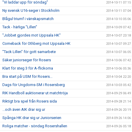
"Vi laddar upp för söndag"
2014-10-11 07:15
Ny svensk U16-seger i Stockholm
2014-10-11 07:04
Blågul triumf i vänskapsmatch
2014-10-10 05:06
Tack - härliga "Lillen"
2014-10-09 07:42
"Jobbet gjordes mot Uppsala HK"
2014-10-07 23:18
Comeback för Othberg mot Uppsala HK
2014-10-07 09:27
"Tack Lillen" för gott samarbete
2014-10-07 06:05
Säker juniorseger för Rosers
2014-10-06 07:42
Klart för steg 3 för A-flickorna
2014-10-06 05:36
Bra start på USM för Rosers...
2014-10-04 22:20
Dags för Ungdoms-SM i Rosersberg
2014-10-03 05:42
RIK Handboll auktionerar ut matchtröja
2014-09-29 06:49
Riktigt bra spel från Rosers sida
2014-09-28 21:14
...och även AIK drar sig ur
2014-09-26 20:19
Spånga HK drar sig ur Juniorserien
2014-09-26 14:06
Roliga matcher - söndag Rosershallen
2014-09-26 05:18