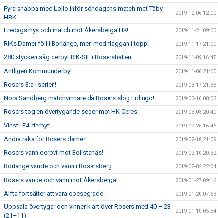
Fyra snabba med Lollo inför söndagens match mot Täby
2019-12-06 12:00
HBK
Fredagsmys och match mot Åkersberga HK!
2019-11-21 09:00
RIKs Damer föll i Borlänge, men med flaggan i topp!
2019-11-17 21:00
280 stycken såg derbyt RIK-SIF i Rosershallen
2019-11-09 16:45
Äntligen Kommunderby!
2019-11-06 21:00
Rosers 3:a i serien!
2019-03-17 21:33
Nora Sandberg matchvinnare då Rosers slog Lidingö!
2019-03-10 08:03
Rosers tog en övertygande seger mot HK Ceres.
2019-03-03 20:40
Vinst i E4-derbyt!
2019-02-26 16:46
Andra raka för Rosers damer!
2019-02-18 21:09
Rosers vann derbyt mot Bollstanäs!
2019-02-10 20:32
Borlänge vände och vann i Rosersberg.
2019-02-02 22:04
Rosers vände och vann mot Åkersberga!
2019-01-27 09:16
Alfta fortsätter att vara obesegrade.
2019-01-20 07:53
Uppsala övertygar och vinner klart över Rosers med 40 – 23
2019-01-10 05:34
(21–11)