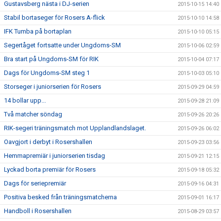
Gustavsberg nästa i DJ-serien
2015-10-15 14:40
Stabil bortaseger för Rosers A-flick
2015-10-10 14:58
IFK Tumba på bortaplan
2015-10-10 05:15
Segertåget fortsatte under Ungdoms-SM
2015-10-06 02:59
Bra start på Ungdoms-SM för RIK
2015-10-04 07:17
Dags för Ungdoms-SM steg 1
2015-10-03 05:10
Storseger i juniorserien för Rosers
2015-09-29 04:59
14 bollar upp...
2015-09-28 21:09
Två matcher söndag
2015-09-26 20:26
RIK-segeri träningsmatch mot Upplandlandslaget.
2015-09-26 06:02
Oavgjort i derbyt i Rosershallen
2015-09-23 03:56
Hemmapremiär i juniorserien tisdag
2015-09-21 12:15
Lyckad borta premiär för Rosers
2015-09-18 05:32
Dags för seriepremiär
2015-09-16 04:31
Positiva besked från träningsmatcherna
2015-09-01 16:17
Handboll i Rosershallen
2015-08-29 03:57