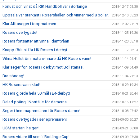
Förlust och vinst då RIK Handboll var i Borlänge
2018-12-17 05:30
Uppsala var starkast i Rosershallen och vinner med 8 bollar.
2018-12-10 05:23
Klar Alftaseger i toppmatchen.
2018-12-02 21:19
Rosers övertygade!
2018-11-25 19:36
Rosers fortsätter att vinna i damtvåan
2018-11-23 05:18
Knapp förlust för HK Rosers i derbyt.
2018-11-17 08:13
Vilma Hellström matchvinnare då HK Rosers vann!
2018-11-14 04:41
Klar seger för Rosers i derbyt mot Bollstanäs!
2018-11-09 04:49
Bra söndag!
2018-11-04 21:13
HK Rosers vann klart!
2018-10-29 19:34
Rosers gjorde hela 50 mål i E4-derbyt!
2018-10-21 20:44
Delad poäng i Norrtälje för damerna
2018-10-15 17:27
Seger i hemmapremiären för Rosers damer!
2018-10-08 07:42
Rosers övertygade i seriepremiären!
2018-09-30 20:27
USM startar i helgen!
2018-09-21 06:00
Rosers vidare till semi i Borlänge Cup!
2018-09-09 07:30