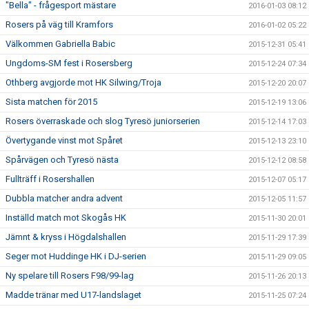
"Bella" - frågesport mästare
2016-01-03 08:12
Rosers på väg till Kramfors
2016-01-02 05:22
Välkommen Gabriella Babic
2015-12-31 05:41
Ungdoms-SM fest i Rosersberg
2015-12-24 07:34
Othberg avgjorde mot HK Silwing/Troja
2015-12-20 20:07
Sista matchen för 2015
2015-12-19 13:06
Rosers överraskade och slog Tyresö juniorserien
2015-12-14 17:03
Övertygande vinst mot Spåret
2015-12-13 23:10
Spårvägen och Tyresö nästa
2015-12-12 08:58
Fullträff i Rosershallen
2015-12-07 05:17
Dubbla matcher andra advent
2015-12-05 11:57
Inställd match mot Skogås HK
2015-11-30 20:01
Jämnt & kryss i Högdalshallen
2015-11-29 17:39
Seger mot Huddinge HK i DJ-serien
2015-11-29 09:05
Ny spelare till Rosers F98/99-lag
2015-11-26 20:13
Madde tränar med U17-landslaget
2015-11-25 07:24