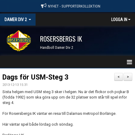
NYHET - SUPPORTERKOLLEKTION
DAMER DIV 2
LOGGA IN
ROSERSBERGS IK
Handboll Damer Div 2
STARTSIDA
Dags för USM-Steg 3
<
>
2013-12-13 15:31
NYHETER
Sista helgen med USM steg 3 sker i helgen. Nu är det flickor och pojkar B
(födda 1992) som ska göra upp om de 32 platser som står till spel inför
KALENDER
steg 4.
TRUPPEN
För Rosersbergs IK väntar en resa till Dalarnas metropol Borlänge.
Här väntar spel både lördag och söndag.
SERIER & RESULTAT