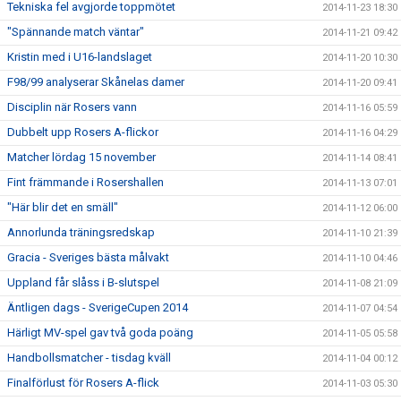
Tekniska fel avgjorde toppmötet
2014-11-23 18:30
"Spännande match väntar"
2014-11-21 09:42
Kristin med i U16-landslaget
2014-11-20 10:30
F98/99 analyserar Skånelas damer
2014-11-20 09:41
Disciplin när Rosers vann
2014-11-16 05:59
Dubbelt upp Rosers A-flickor
2014-11-16 04:29
Matcher lördag 15 november
2014-11-14 08:41
Fint främmande i Rosershallen
2014-11-13 07:01
"Här blir det en smäll"
2014-11-12 06:00
Annorlunda träningsredskap
2014-11-10 21:39
Gracia - Sveriges bästa målvakt
2014-11-10 04:46
Uppland får slåss i B-slutspel
2014-11-08 21:09
Äntligen dags - SverigeCupen 2014
2014-11-07 04:54
Härligt MV-spel gav två goda poäng
2014-11-05 05:58
Handbollsmatcher - tisdag kväll
2014-11-04 00:12
Finalförlust för Rosers A-flick
2014-11-03 05:30