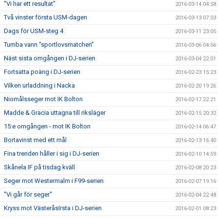
"Vi har ett resultat"
2016-03-14 04:58
Två vinster första USM-dagen
2016-03-13 07:03
Dags för USM-steg 4
2016-03-11 23:05
Tumba vann “sportlovsmatchen”
2016-03-06 04:56
Näst sista omgången i DJ-serien
2016-03-04 22:01
Fortsatta poäng i DJ-serien
2016-02-23 15:23
Vilken urladdning i Nacka
2016-02-20 19:26
Niomålsseger mot IK Bolton
2016-02-17 22:21
Madde & Gracia uttagna till riksläger
2016-02-15 20:32
15:e omgången - mot IK Bolton
2016-02-14 06:47
Bortavinst med ett mål
2016-02-13 16:40
Fina trenden håller i sig i DJ-serien
2016-02-10 14:59
Skånela IF på tisdag kväll
2016-02-08 20:23
Seger mot Westermalm i F99-serien
2016-02-07 19:16
"Vi går för seger"
2016-02-04 22:48
Kryss mot VästeråsIrsta i DJ-serien
2016-02-01 08:23