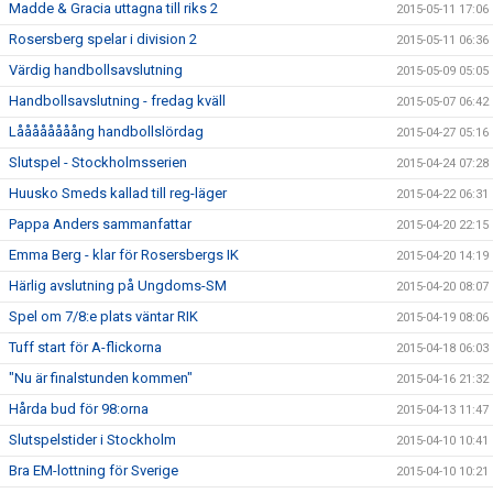
Madde & Gracia uttagna till riks 2
2015-05-11 17:06
Rosersberg spelar i division 2
2015-05-11 06:36
Värdig handbollsavslutning
2015-05-09 05:05
Handbollsavslutning - fredag kväll
2015-05-07 06:42
Låååååååång handbollslördag
2015-04-27 05:16
Slutspel - Stockholmsserien
2015-04-24 07:28
Huusko Smeds kallad till reg-läger
2015-04-22 06:31
Pappa Anders sammanfattar
2015-04-20 22:15
Emma Berg - klar för Rosersbergs IK
2015-04-20 14:19
Härlig avslutning på Ungdoms-SM
2015-04-20 08:07
Spel om 7/8:e plats väntar RIK
2015-04-19 08:06
Tuff start för A-flickorna
2015-04-18 06:03
"Nu är finalstunden kommen"
2015-04-16 21:32
Hårda bud för 98:orna
2015-04-13 11:47
Slutspelstider i Stockholm
2015-04-10 10:41
Bra EM-lottning för Sverige
2015-04-10 10:21