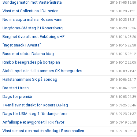
Söndagsmatch mot VästeråsIrsta
2016-11-05 16:50
Vinst mot Sollentuna i DJ-serien
2016-10-28 21:21
Nio insläppta mål när Rosers vann
2016-10-23 18:31
Ungdoms-SM steg 2 i Rosersberg
2016-10-20 05:36
Berg het överallt mot Enköpings HF
2016-10-16 23:26
"Inget snack i Avesta"
2016-10-15 22:30
Buss mot södra Dalarna idag
2016-10-15 06:12
Rimbo besegrades på bortaplan
2016-10-12 23:05
Stabilt spel när Hallstammars SK besegrades
2016-10-09 21:47
Hallstahammars SK på söndag
2016-10-06 23:17
Bra start i trean
2016-10-04 05:32
Dags för premiär
2016-10-03 04:39
14-målsvinst direkt för Rosers DJ-lag
2016-09-25 05:46
Dags för USM steg 1 för damjuniorer
2016-09-23 21:37
Anfallsspelet avgjorde till RIK favör
2016-09-19 06:38
Vinst senast och match söndag i Rosershallen
2016-09-18 05:13