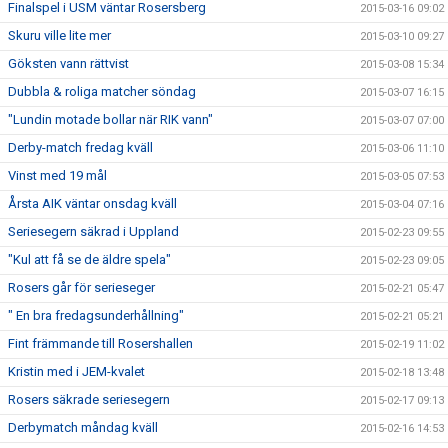
Finalspel i USM väntar Rosersberg
2015-03-16 09:02
Skuru ville lite mer
2015-03-10 09:27
Göksten vann rättvist
2015-03-08 15:34
Dubbla & roliga matcher söndag
2015-03-07 16:15
"Lundin motade bollar när RIK vann"
2015-03-07 07:00
Derby-match fredag kväll
2015-03-06 11:10
Vinst med 19 mål
2015-03-05 07:53
Årsta AIK väntar onsdag kväll
2015-03-04 07:16
Seriesegern säkrad i Uppland
2015-02-23 09:55
"Kul att få se de äldre spela"
2015-02-23 09:05
Rosers går för serieseger
2015-02-21 05:47
" En bra fredagsunderhållning"
2015-02-21 05:21
Fint främmande till Rosershallen
2015-02-19 11:02
Kristin med i JEM-kvalet
2015-02-18 13:48
Rosers säkrade seriesegern
2015-02-17 09:13
Derbymatch måndag kväll
2015-02-16 14:53