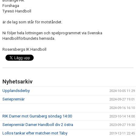
Borlänge HK
KONTAKT
Forshaga
Tyresö Handboll
DOKUMENT
är de lag som står för motståndet.
BILDGALLERI
Ni följer hela lottningen och spelprogrammet via Svenska
Handbollförbundets hemsida.
MATCHER
Rosersbergs IK Handboll
Nyhetsarkiv
Upplandsderby
2024-10-05 11:29
Seriepremiär
2024-09-27 19:01
2024-09-16 16:10
RIK Damer mot Gurraberg söndag 14:00
2023-10-14 14:00
Seriepremiär Damer Handboll div 2 östra
2023-09-27 19:30
Lollos tankar efter matchen mot Täby
2019-12-11 22:45