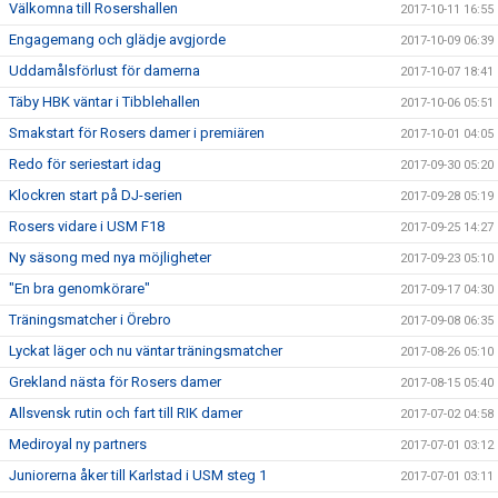
Välkomna till Rosershallen
2017-10-11 16:55
Engagemang och glädje avgjorde
2017-10-09 06:39
Uddamålsförlust för damerna
2017-10-07 18:41
Täby HBK väntar i Tibblehallen
2017-10-06 05:51
Smakstart för Rosers damer i premiären
2017-10-01 04:05
Redo för seriestart idag
2017-09-30 05:20
Klockren start på DJ-serien
2017-09-28 05:19
Rosers vidare i USM F18
2017-09-25 14:27
Ny säsong med nya möjligheter
2017-09-23 05:10
"En bra genomkörare"
2017-09-17 04:30
Träningsmatcher i Örebro
2017-09-08 06:35
Lyckat läger och nu väntar träningsmatcher
2017-08-26 05:10
Grekland nästa för Rosers damer
2017-08-15 05:40
Allsvensk rutin och fart till RIK damer
2017-07-02 04:58
Mediroyal ny partners
2017-07-01 03:12
Juniorerna åker till Karlstad i USM steg 1
2017-07-01 03:11