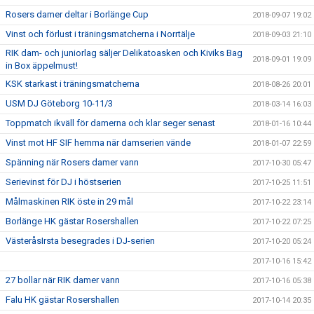
Rosers damer deltar i Borlänge Cup
2018-09-07 19:02
Vinst och förlust i träningsmatcherna i Norrtälje
2018-09-03 21:10
RIK dam- och juniorlag säljer Delikatoasken och Kiviks Bag
2018-09-01 19:09
in Box äppelmust!
KSK starkast i träningsmatcherna
2018-08-26 20:01
USM DJ Göteborg 10-11/3
2018-03-14 16:03
Toppmatch ikväll för damerna och klar seger senast
2018-01-16 10:44
Vinst mot HF SIF hemma när damserien vände
2018-01-07 22:59
Spänning när Rosers damer vann
2017-10-30 05:47
Serievinst för DJ i höstserien
2017-10-25 11:51
Målmaskinen RIK öste in 29 mål
2017-10-22 23:14
Borlänge HK gästar Rosershallen
2017-10-22 07:25
VästeråsIrsta besegrades i DJ-serien
2017-10-20 05:24
2017-10-16 15:42
27 bollar när RIK damer vann
2017-10-16 05:38
Falu HK gästar Rosershallen
2017-10-14 20:35