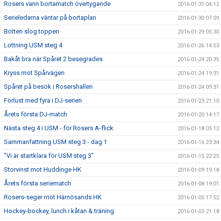
Rosers vann bortamatch övertygande
2016-01-31 04:12
Serieledarna väntar på bortaplan
2016-01-30 07:09
Botten slog toppen
2016-01-29 05:30
Lottning USM steg 4
2016-01-26 14:53
Bakåt bra när Spåret 2 besegrades
2016-01-24 20:35
Kryss mot Spårvägen
2016-01-24 19:31
Spåret på besök i Rosershallen
2016-01-24 09:31
Förlust med fyra i DJ-serien
2016-01-23 21:10
Årets första DJ-match
2016-01-20 14:17
Nästa steg 4 i USM - för Rosers A-flick
2016-01-18 05:12
Sammanfattning USM steg 3 - dag 1
2016-01-16 23:34
"Vi är startklara för USM steg 3"
2016-01-15 22:25
Storvinst mot Huddinge HK
2016-01-09 19:18
Årets första seriematch
2016-01-08 19:01
Rosers-seger mot Härnösands HK
2016-01-05 17:52
Hockey-bockey, lunch i kåtan & träning
2016-01-03 21:18