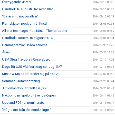
Övertygande vinster
2014-08-18 06:25
Handboll 16 augusti i Rosershallen
2014-08-15 06:21
"Då är vi i gång på allvar"
2014-08-12 06:12
Framskjuten position för Kristin
2014-08-06 00:38
All star teamlaget med Kristin Thorleifsdottir
2014-08-05 05:59
Handboll i Rosers 16 augusti 2014
2014-08-01 09:34
Hemmapremiär i båda serierna
2014-07-30 19:46
Åhus
2014-07-22 12:00
USM Steg 1 avgörs i Rosersberg
2014-07-17 17:08
Dags för U20-VM final idag söndag 13/7
2014-07-13 08:38
Kristin & Maja förbereder sig på riks 2
2014-07-02 06:48
Sommar - sommarträning
2014-06-28 08:44
Juniorhandboll för RIK F98/99
2014-06-20 05:42
Nyköping ny spelort - Sverige Cupen
2014-06-14 05:42
Uppland F99 har nominerats
2014-06-13 05:17
"Några ord från det norska laget"
2014-06-11 04:03