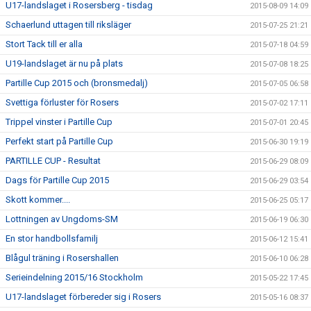
U17-landslaget i Rosersberg - tisdag
2015-08-09 14:09
Schaerlund uttagen till riksläger
2015-07-25 21:21
Stort Tack till er alla
2015-07-18 04:59
U19-landslaget är nu på plats
2015-07-08 18:25
Partille Cup 2015 och (bronsmedalj)
2015-07-05 06:58
Svettiga förluster för Rosers
2015-07-02 17:11
Trippel vinster i Partille Cup
2015-07-01 20:45
Perfekt start på Partille Cup
2015-06-30 19:19
PARTILLE CUP - Resultat
2015-06-29 08:09
Dags för Partille Cup 2015
2015-06-29 03:54
Skott kommer....
2015-06-25 05:17
Lottningen av Ungdoms-SM
2015-06-19 06:30
En stor handbollsfamilj
2015-06-12 15:41
Blågul träning i Rosershallen
2015-06-10 06:28
Serieindelning 2015/16 Stockholm
2015-05-22 17:45
U17-landslaget förbereder sig i Rosers
2015-05-16 08:37