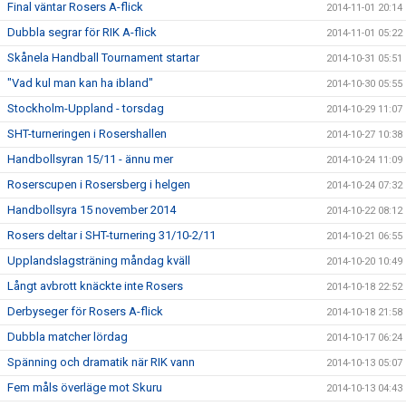
Final väntar Rosers A-flick
2014-11-01 20:14
Dubbla segrar för RIK A-flick
2014-11-01 05:22
Skånela Handball Tournament startar
2014-10-31 05:51
"Vad kul man kan ha ibland"
2014-10-30 05:55
Stockholm-Uppland - torsdag
2014-10-29 11:07
SHT-turneringen i Rosershallen
2014-10-27 10:38
Handbollsyran 15/11 - ännu mer
2014-10-24 11:09
Roserscupen i Rosersberg i helgen
2014-10-24 07:32
Handbollsyra 15 november 2014
2014-10-22 08:12
Rosers deltar i SHT-turnering 31/10-2/11
2014-10-21 06:55
Upplandslagsträning måndag kväll
2014-10-20 10:49
Långt avbrott knäckte inte Rosers
2014-10-18 22:52
Derbyseger för Rosers A-flick
2014-10-18 21:58
Dubbla matcher lördag
2014-10-17 06:24
Spänning och dramatik när RIK vann
2014-10-13 05:07
Fem måls överläge mot Skuru
2014-10-13 04:43