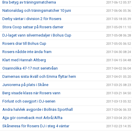
Bra betyg av träningsmatcherna
2017-06-12 05:37
Nationaldag och träningsmatcher 10 juni
2017-06-06 05:36
Derby väntar i division 2 för Rosers
2017-05-18 05:39
Stora Coop satsar på Rosers damer
2017-05-09 11:10
DJ-laget vann silvermedaljer i Bohus Cup
2017-05-08 06:28
Rosers drar till Bohus Cup
2017-05-05 06:52
Rosers nådde inte ända fram
2017-04-30 08:24
Klart med Hannah Altberg
2017-04-15 04:48
Osannolika 47-17 mot serietvåan
2017-04-02 06:04
Damernas sista ikväll och Emma flyttar hem
2017-04-01 05:20
Juniorerna på plats i Skåne
2017-03-25 08:23
Berg visade klass när Rosers vann
2017-03-21 04:50
Förlust och oavgjort i DJ-serien
2017-03-13 05:32
Andra halvlek avgjorde i Bollnäs Sporthall
2017-03-06 06:33
Ajja gör comeback mot Arbrå/Alfta
2017-03-04 20:29
Skåneresa för Rosers DJ i steg 4 väntar
2017-02-23 14:35