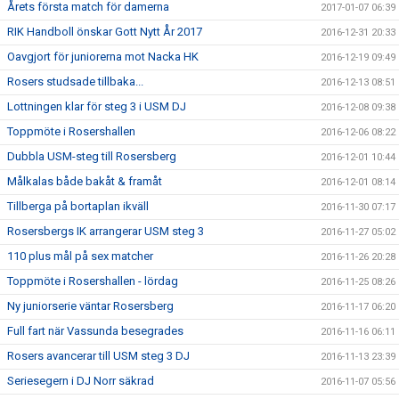
Årets första match för damerna
2017-01-07 06:39
RIK Handboll önskar Gott Nytt År 2017
2016-12-31 20:33
Oavgjort för juniorerna mot Nacka HK
2016-12-19 09:49
Rosers studsade tillbaka...
2016-12-13 08:51
Lottningen klar för steg 3 i USM DJ
2016-12-08 09:38
Toppmöte i Rosershallen
2016-12-06 08:22
Dubbla USM-steg till Rosersberg
2016-12-01 10:44
Målkalas både bakåt & framåt
2016-12-01 08:14
Tillberga på bortaplan ikväll
2016-11-30 07:17
Rosersbergs IK arrangerar USM steg 3
2016-11-27 05:02
110 plus mål på sex matcher
2016-11-26 20:28
Toppmöte i Rosershallen - lördag
2016-11-25 08:26
Ny juniorserie väntar Rosersberg
2016-11-17 06:20
Full fart när Vassunda besegrades
2016-11-16 06:11
Rosers avancerar till USM steg 3 DJ
2016-11-13 23:39
Seriesegern i DJ Norr säkrad
2016-11-07 05:56