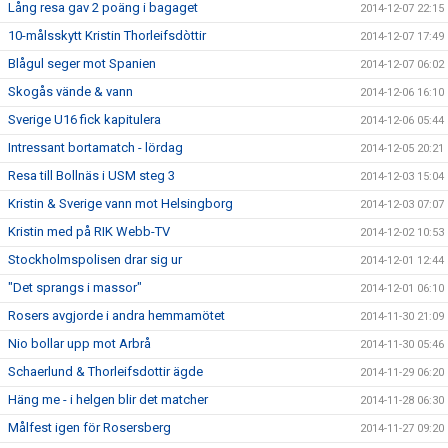
Lång resa gav 2 poäng i bagaget
2014-12-07 22:15
10-målsskytt Kristin Thorleifsdòttir
2014-12-07 17:49
Blågul seger mot Spanien
2014-12-07 06:02
Skogås vände & vann
2014-12-06 16:10
Sverige U16 fick kapitulera
2014-12-06 05:44
Intressant bortamatch - lördag
2014-12-05 20:21
Resa till Bollnäs i USM steg 3
2014-12-03 15:04
Kristin & Sverige vann mot Helsingborg
2014-12-03 07:07
Kristin med på RIK Webb-TV
2014-12-02 10:53
Stockholmspolisen drar sig ur
2014-12-01 12:44
"Det sprangs i massor"
2014-12-01 06:10
Rosers avgjorde i andra hemmamötet
2014-11-30 21:09
Nio bollar upp mot Arbrå
2014-11-30 05:46
Schaerlund & Thorleifsdottir ägde
2014-11-29 06:20
Häng me - i helgen blir det matcher
2014-11-28 06:30
Målfest igen för Rosersberg
2014-11-27 09:20