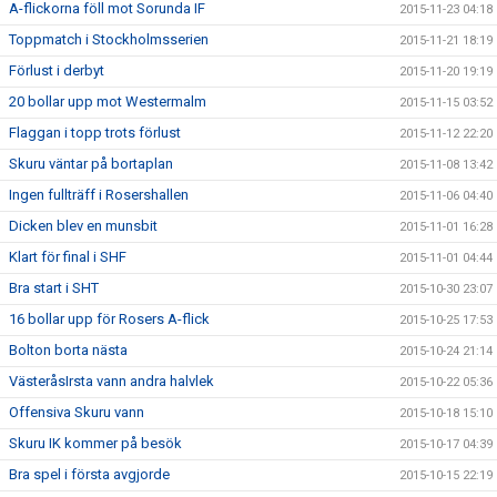
A-flickorna föll mot Sorunda IF
2015-11-23 04:18
Toppmatch i Stockholmsserien
2015-11-21 18:19
Förlust i derbyt
2015-11-20 19:19
20 bollar upp mot Westermalm
2015-11-15 03:52
Flaggan i topp trots förlust
2015-11-12 22:20
Skuru väntar på bortaplan
2015-11-08 13:42
Ingen fullträff i Rosershallen
2015-11-06 04:40
Dicken blev en munsbit
2015-11-01 16:28
Klart för final i SHF
2015-11-01 04:44
Bra start i SHT
2015-10-30 23:07
16 bollar upp för Rosers A-flick
2015-10-25 17:53
Bolton borta nästa
2015-10-24 21:14
VästeråsIrsta vann andra halvlek
2015-10-22 05:36
Offensiva Skuru vann
2015-10-18 15:10
Skuru IK kommer på besök
2015-10-17 04:39
Bra spel i första avgjorde
2015-10-15 22:19