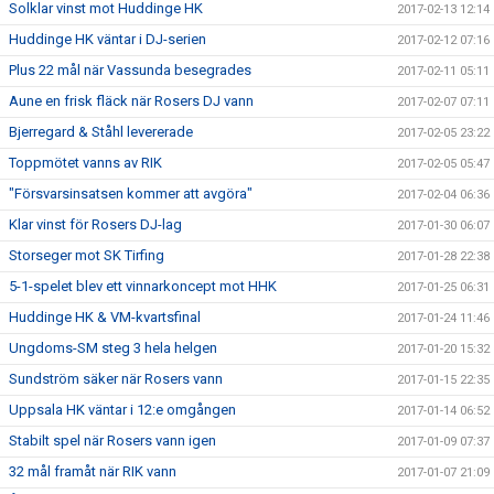
Solklar vinst mot Huddinge HK
2017-02-13 12:14
Huddinge HK väntar i DJ-serien
2017-02-12 07:16
Plus 22 mål när Vassunda besegrades
2017-02-11 05:11
Aune en frisk fläck när Rosers DJ vann
2017-02-07 07:11
Bjerregard & Ståhl levererade
2017-02-05 23:22
Toppmötet vanns av RIK
2017-02-05 05:47
"Försvarsinsatsen kommer att avgöra"
2017-02-04 06:36
Klar vinst för Rosers DJ-lag
2017-01-30 06:07
Storseger mot SK Tirfing
2017-01-28 22:38
5-1-spelet blev ett vinnarkoncept mot HHK
2017-01-25 06:31
Huddinge HK & VM-kvartsfinal
2017-01-24 11:46
Ungdoms-SM steg 3 hela helgen
2017-01-20 15:32
Sundström säker när Rosers vann
2017-01-15 22:35
Uppsala HK väntar i 12:e omgången
2017-01-14 06:52
Stabilt spel när Rosers vann igen
2017-01-09 07:37
32 mål framåt när RIK vann
2017-01-07 21:09