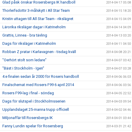
Glad påsk önskar Rosersbergs IK handboll
2014-04-17 05:08
Thorleifsdottir 3-målskytt i All Star Team
2014-04-15 18:20
Kristin uttagen till All Star Team - rikslägret
2014-04-15 04:09
Lärorika riksläger dagar i Katrineholm
2014-04-14 04:09
Grattis, Linnea - bra tävling
2014-04-13 03:20
Dags för riksläger i Katrineholm
2014-04-11 04:50
Robban Z pratar i Karlavagnen - tisdag kväll
2014-04-08 20:21
"Oerhört stolt som ledare"
2014-04-07 03:42
"Bäst i Stockholm - Igen"
2014-04-07 03:28
4:e finalen sedan år 2000 för Rosers handboll
2014-04-06 06:03
Finalschemat med Rosers F99 6 april 2014
2014-04-06 03:56
Rosers F99-lag i final - söndag
2014-04-05 22:52
Dags för slutspel i Stockholmsserien
2014-04-03 09:54
Upplandslaget 25-manna trupp officiell
2014-04-02 04:46
Miljonaffär till Rosersbergs IK
2014-04-01 03:44
Fanny Lundin spelar för Rosersberg
2014-03-31 21:42