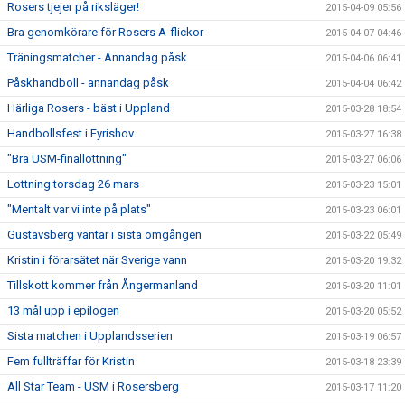
Rosers tjejer på riksläger!
2015-04-09 05:56
Bra genomkörare för Rosers A-flickor
2015-04-07 04:46
Träningsmatcher - Annandag påsk
2015-04-06 06:41
Påskhandboll - annandag påsk
2015-04-04 06:42
Härliga Rosers - bäst i Uppland
2015-03-28 18:54
Handbollsfest i Fyrishov
2015-03-27 16:38
"Bra USM-finallottning"
2015-03-27 06:06
Lottning torsdag 26 mars
2015-03-23 15:01
"Mentalt var vi inte på plats"
2015-03-23 06:01
Gustavsberg väntar i sista omgången
2015-03-22 05:49
Kristin i förarsätet när Sverige vann
2015-03-20 19:32
Tillskott kommer från Ångermanland
2015-03-20 11:01
13 mål upp i epilogen
2015-03-20 05:52
Sista matchen i Upplandsserien
2015-03-19 06:57
Fem fullträffar för Kristin
2015-03-18 23:39
All Star Team - USM i Rosersberg
2015-03-17 11:20