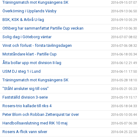
Träningsmatch mot Kungsängens SK
2016-09-15 07:07
Överkörning i Upplands Väsby
2016-09-13 06:50
BSK, KSK & Arbrå U-lag
2016-09-10 05:29
Othberg har sammanfattat Partille Cup veckan
2016-07-10 06:30
Solig dag i Göteborg väntar
2016-07-07 08:02
Vinst och förlust - första tävlingsdagen
2016-07-06 08:32
Motståndare klart - Partille Cup
2016-06-18 05:34
Åtta bollar upp mot division II-lag
2016-06-12 21:49
USM DJ steg 1 i Lund
2016-06-11 17:50
Träningsmatch mot Kungsängens SK
2016-05-28 18:10
"Ståhl ansluter sig till oss"
2016-05-21 05:23
Fastställd division 3-serie
2016-05-19 15:17
Rosers-trio kallade till riks 4
2016-05-18 04:33
Peter Blom och Robban Zetterquist tar över
2016-05-10 05:44
Handbollsavslutning med RIK 10 maj
2016-05-07 06:38
Rosers A-flick vann silver
2016-04-25 22:50