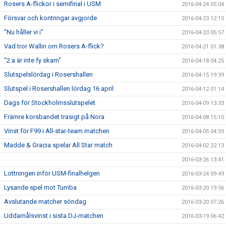
Rosers A-flickor i semifinal i USM
2016-04-24 05:04
Försvar och kontringar avgjorde
2016-04-23 12:15
"Nu håller vi i"
2016-04-23 05:57
Vad tror Wallin om Rosers A-flick?
2016-04-21 01:38
"2:a är inte fy skam"
2016-04-18 04:25
Slutspelslördag i Rosershallen
2016-04-15 19:39
Slutspel i Rosershallen lördag 16 april
2016-04-12 01:14
Dags för Stockholmsslutspelet
2016-04-09 13:33
Främre korsbandet trasigt på Nora
2016-04-08 15:10
Vinst för F99 i All-star-team matchen
2016-04-05 04:59
Madde & Gracia spelar All Star match
2016-04-02 22:13
2016-03-26 13:41
Lottningen inför USM-finalhelgen
2016-03-24 09:49
Lysande spel mot Tumba
2016-03-20 19:56
Avslutande matcher söndag
2016-03-20 07:26
Uddamålsvinst i sista DJ-matchen
2016-03-19 06:42