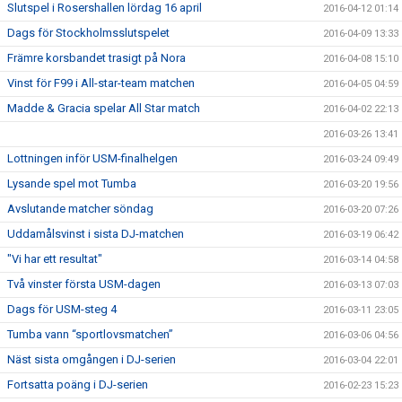
Slutspel i Rosershallen lördag 16 april
2016-04-12 01:14
Dags för Stockholmsslutspelet
2016-04-09 13:33
Främre korsbandet trasigt på Nora
2016-04-08 15:10
Vinst för F99 i All-star-team matchen
2016-04-05 04:59
Madde & Gracia spelar All Star match
2016-04-02 22:13
2016-03-26 13:41
Lottningen inför USM-finalhelgen
2016-03-24 09:49
Lysande spel mot Tumba
2016-03-20 19:56
Avslutande matcher söndag
2016-03-20 07:26
Uddamålsvinst i sista DJ-matchen
2016-03-19 06:42
"Vi har ett resultat"
2016-03-14 04:58
Två vinster första USM-dagen
2016-03-13 07:03
Dags för USM-steg 4
2016-03-11 23:05
Tumba vann “sportlovsmatchen”
2016-03-06 04:56
Näst sista omgången i DJ-serien
2016-03-04 22:01
Fortsatta poäng i DJ-serien
2016-02-23 15:23