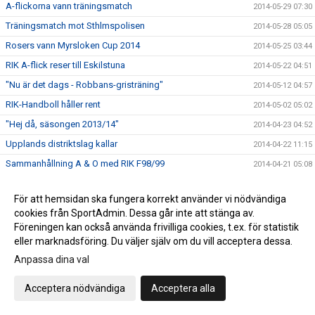
A-flickorna vann träningsmatch
2014-05-29 07:30
Träningsmatch mot Sthlmspolisen
2014-05-28 05:05
Rosers vann Myrsloken Cup 2014
2014-05-25 03:44
RIK A-flick reser till Eskilstuna
2014-05-22 04:51
"Nu är det dags - Robbans-gristräning"
2014-05-12 04:57
RIK-Handboll håller rent
2014-05-02 05:02
"Hej då, säsongen 2013/14"
2014-04-23 04:52
Upplands distriktslag kallar
2014-04-22 11:15
Sammanhållning A & O med RIK F98/99
2014-04-21 05:08
"Ingen påskvila här"
2014-04-19 05:12
För att hemsidan ska fungera korrekt använder vi nödvändiga
Glad påsk önskar Rosersbergs IK handboll
2014-04-17 05:08
cookies från SportAdmin. Dessa går inte att stänga av.
Thorleifsdottir 3-målskytt i All Star Team
2014-04-15 18:20
Föreningen kan också använda frivilliga cookies, t.ex. för statistik
eller marknadsföring. Du väljer själv om du vill acceptera dessa.
Kristin uttagen till All Star Team - rikslägret
2014-04-15 04:09
Anpassa dina val
Lärorika riksläger dagar i Katrineholm
2014-04-14 04:09
Grattis, Linnea - bra tävling
2014-04-13 03:20
Acceptera nödvändiga
Acceptera alla
Dags för riksläger i Katrineholm
2014-04-11 04:50