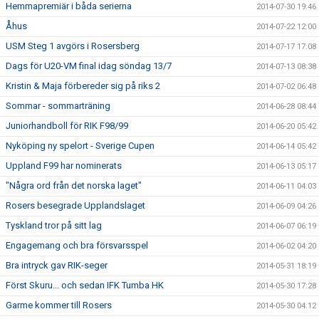
Hemmapremiär i båda serierna
2014-07-30 19:46
Åhus
2014-07-22 12:00
USM Steg 1 avgörs i Rosersberg
2014-07-17 17:08
Dags för U20-VM final idag söndag 13/7
2014-07-13 08:38
Kristin & Maja förbereder sig på riks 2
2014-07-02 06:48
Sommar - sommarträning
2014-06-28 08:44
Juniorhandboll för RIK F98/99
2014-06-20 05:42
Nyköping ny spelort - Sverige Cupen
2014-06-14 05:42
Uppland F99 har nominerats
2014-06-13 05:17
"Några ord från det norska laget"
2014-06-11 04:03
Rosers besegrade Upplandslaget
2014-06-09 04:26
Tyskland tror på sitt lag
2014-06-07 06:19
Engagemang och bra försvarsspel
2014-06-02 04:20
Bra intryck gav RIK-seger
2014-05-31 18:19
Först Skuru... och sedan IFK Tumba HK
2014-05-30 17:28
Garme kommer till Rosers
2014-05-30 04:12