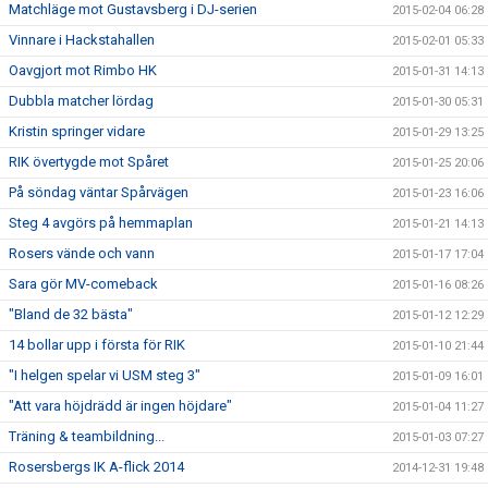
Matchläge mot Gustavsberg i DJ-serien
2015-02-04 06:28
Vinnare i Hackstahallen
2015-02-01 05:33
Oavgjort mot Rimbo HK
2015-01-31 14:13
Dubbla matcher lördag
2015-01-30 05:31
Kristin springer vidare
2015-01-29 13:25
RIK övertygde mot Spåret
2015-01-25 20:06
På söndag väntar Spårvägen
2015-01-23 16:06
Steg 4 avgörs på hemmaplan
2015-01-21 14:13
Rosers vände och vann
2015-01-17 17:04
Sara gör MV-comeback
2015-01-16 08:26
"Bland de 32 bästa"
2015-01-12 12:29
14 bollar upp i första för RIK
2015-01-10 21:44
"I helgen spelar vi USM steg 3"
2015-01-09 16:01
"Att vara höjdrädd är ingen höjdare"
2015-01-04 11:27
Träning & teambildning...
2015-01-03 07:27
Rosersbergs IK A-flick 2014
2014-12-31 19:48