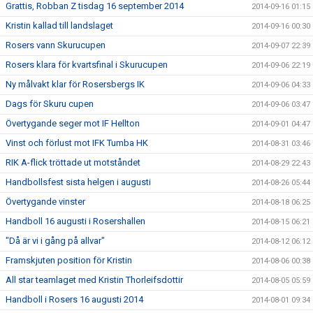
Grattis, Robban Z tisdag 16 september 2014
2014-09-16 01:15
Kristin kallad till landslaget
2014-09-16 00:30
Rosers vann Skurucupen
2014-09-07 22:39
Rosers klara för kvartsfinal i Skurucupen
2014-09-06 22:19
Ny målvakt klar för Rosersbergs IK
2014-09-06 04:33
Dags för Skuru cupen
2014-09-06 03:47
Övertygande seger mot IF Hellton
2014-09-01 04:47
Vinst och förlust mot IFK Tumba HK
2014-08-31 03:46
RIK A-flick tröttade ut motståndet
2014-08-29 22:43
Handbollsfest sista helgen i augusti
2014-08-26 05:44
Övertygande vinster
2014-08-18 06:25
Handboll 16 augusti i Rosershallen
2014-08-15 06:21
"Då är vi i gång på allvar"
2014-08-12 06:12
Framskjuten position för Kristin
2014-08-06 00:38
All star teamlaget med Kristin Thorleifsdottir
2014-08-05 05:59
Handboll i Rosers 16 augusti 2014
2014-08-01 09:34