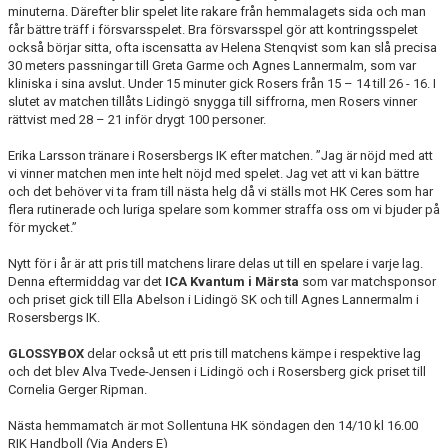
minuterna. Därefter blir spelet lite rakare från hemmalagets sida och man
får bättre träff i försvarsspelet. Bra försvarsspel gör att kontringsspelet
också börjar sitta, ofta iscensatta av Helena Stenqvist som kan slå precisa
30 meters passningar till Greta Garme och Agnes Lannermalm, som var
kliniska i sina avslut. Under 15 minuter gick Rosers från 15 – 14 till 26 - 16. I
slutet av matchen tillåts Lidingö snygga till siffrorna, men Rosers vinner
rättvist med 28 – 21 inför drygt 100 personer.
Erika Larsson tränare i Rosersbergs IK efter matchen. ”Jag är nöjd med att
vi vinner matchen men inte helt nöjd med spelet. Jag vet att vi kan bättre
och det behöver vi ta fram till nästa helg då vi ställs mot HK Ceres som har
flera rutinerade och luriga spelare som kommer straffa oss om vi bjuder på
för mycket.”
Nytt för i år är att pris till matchens lirare delas ut till en spelare i varje lag.
Denna eftermiddag var det
ICA Kvantum i Märsta
som var matchsponsor
och priset gick till Ella Abelson i Lidingö SK och till Agnes Lannermalm i
Rosersbergs IK.
GLOSSYBOX
delar också ut ett pris till matchens kämpe i respektive lag
och det blev Alva Tvede-Jensen i Lidingö och i Rosersberg gick priset till
Cornelia Gerger Ripman.
Nästa hemmamatch är mot Sollentuna HK söndagen den 14/10 kl 16.00
RIK Handboll (Via Anders E)