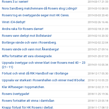
Rosers 3:a i serien!
2019-03-17 21:33
Nora Sandberg matchvinnare då Rosers slog Lidingö!
2019-03-10 08:03
Rosers tog en övertygande seger mot HK Ceres.
2019-03-03 20:40
Vinst i E4-derbyt!
2019-02-26 16:46
Andra raka för Rosers damer!
2019-02-18 21:09
Rosers vann derbyt mot Bollstanäs!
2019-02-10 20:32
Borlänge vände och vann i Rosersberg.
2019-02-02 22:04
Rosers vände och vann mot Åkersberga!
2019-01-27 09:16
Alfta fortsätter att vara obesegrade.
2019-01-20 07:53
Uppsala övertygar och vinner klart över Rosers med 40 – 23
2019-01-10 05:34
(21–11)
Förlust och vinst då RIK Handboll var i Borlänge
2018-12-17 05:30
Uppsala var starkast i Rosershallen och vinner med 8 bollar.
2018-12-10 05:23
Klar Alftaseger i toppmatchen.
2018-12-02 21:19
Rosers övertygade!
2018-11-25 19:36
Rosers fortsätter att vinna i damtvåan
2018-11-23 05:18
Knapp förlust för HK Rosers i derbyt.
2018-11-17 08:13