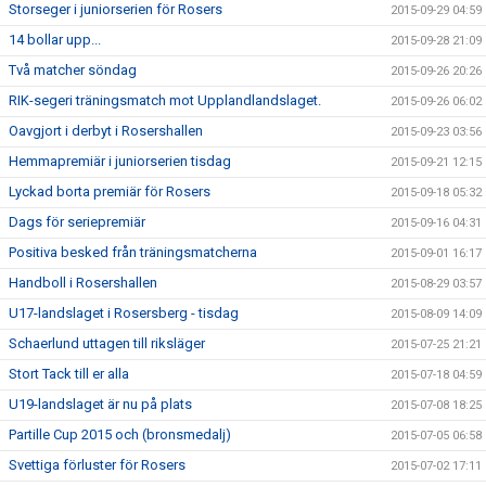
Storseger i juniorserien för Rosers
2015-09-29 04:59
14 bollar upp...
2015-09-28 21:09
Två matcher söndag
2015-09-26 20:26
RIK-segeri träningsmatch mot Upplandlandslaget.
2015-09-26 06:02
Oavgjort i derbyt i Rosershallen
2015-09-23 03:56
Hemmapremiär i juniorserien tisdag
2015-09-21 12:15
Lyckad borta premiär för Rosers
2015-09-18 05:32
Dags för seriepremiär
2015-09-16 04:31
Positiva besked från träningsmatcherna
2015-09-01 16:17
Handboll i Rosershallen
2015-08-29 03:57
U17-landslaget i Rosersberg - tisdag
2015-08-09 14:09
Schaerlund uttagen till riksläger
2015-07-25 21:21
Stort Tack till er alla
2015-07-18 04:59
U19-landslaget är nu på plats
2015-07-08 18:25
Partille Cup 2015 och (bronsmedalj)
2015-07-05 06:58
Svettiga förluster för Rosers
2015-07-02 17:11