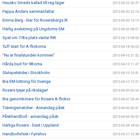
Huusko Smeds kallad till reg-läger
2015-04-22 06:31
Pappa Anders sammanfattar
2015-04-20 22:15
Emma Berg - klar för Rosersbergs IK
2015-04-20 14:19
Härlig avslutning på Ungdoms-SM
2015-04-20 08:07
Spel om 7/8:e plats väntar RIK
2015-04-19 08:06
Tuff start för A-flickorna
2015-04-18 06:03
"Nu är finalstunden kommen"
2015-04-16 21:32
Hårda bud för 98:orna
2015-04-13 11:47
Slutspelstider i Stockholm
2015-04-10 10:41
Bra EM-lottning för Sverige
2015-04-10 10:21
Rosers tjejer på riksläger!
2015-04-09 05:56
Bra genomkörare för Rosers A-flickor
2015-04-07 04:46
Träningsmatcher - Annandag påsk
2015-04-06 06:41
Påskhandboll - annandag påsk
2015-04-04 06:42
Härliga Rosers - bäst i Uppland
2015-03-28 18:54
Handbollsfest i Fyrishov
2015-03-27 16:38