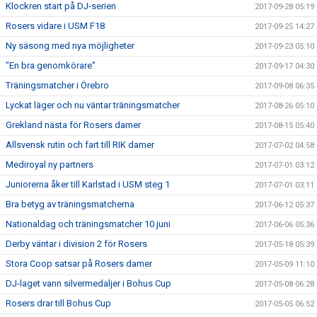
Klockren start på DJ-serien
2017-09-28 05:19
Rosers vidare i USM F18
2017-09-25 14:27
Ny säsong med nya möjligheter
2017-09-23 05:10
"En bra genomkörare"
2017-09-17 04:30
Träningsmatcher i Örebro
2017-09-08 06:35
Lyckat läger och nu väntar träningsmatcher
2017-08-26 05:10
Grekland nästa för Rosers damer
2017-08-15 05:40
Allsvensk rutin och fart till RIK damer
2017-07-02 04:58
Mediroyal ny partners
2017-07-01 03:12
Juniorerna åker till Karlstad i USM steg 1
2017-07-01 03:11
Bra betyg av träningsmatcherna
2017-06-12 05:37
Nationaldag och träningsmatcher 10 juni
2017-06-06 05:36
Derby väntar i division 2 för Rosers
2017-05-18 05:39
Stora Coop satsar på Rosers damer
2017-05-09 11:10
DJ-laget vann silvermedaljer i Bohus Cup
2017-05-08 06:28
Rosers drar till Bohus Cup
2017-05-05 06:52