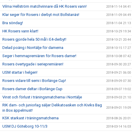
Vilma Hellström matchvinnare då HK Rosers vann!
2018-11-14 04:41
Klar seger för Rosers i derbyt mot Bollstanäs!
2018-11-09 04:49
Bra söndag!
2018-11-04 21:13
HK Rosers vann klart!
2018-10-29 19:34
Rosers gjorde hela 50 mål i E4-derbyt!
2018-10-21 20:44
Delad poäng i Norrtälje för damerna
2018-10-15 17:27
Seger i hemmapremiären för Rosers damer!
2018-10-08 07:42
Rosers övertygade i seriepremiären!
2018-09-30 20:27
USM startar i helgen!
2018-09-21 06:00
Rosers vidare till semi i Borlänge Cup!
2018-09-09 07:30
Rosers damer deltar i Borlänge Cup
2018-09-07 19:02
Vinst och förlust i träningsmatcherna i Norrtälje
2018-09-03 21:10
RIK dam- och juniorlag säljer Delikatoasken och Kiviks Bag
2018-09-01 19:09
in Box äppelmust!
KSK starkast i träningsmatcherna
2018-08-26 20:01
USM DJ Göteborg 10-11/3
2018-03-14 16:03