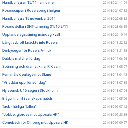
Handbollsyran 15/11 - ännu mer
2014-10-24 11:09
Roserscupen i Rosersberg i helgen
2014-10-24 07:32
Handbollsyra 15 november 2014
2014-10-22 08:12
Rosers deltar i SHT-turnering 31/10-2/11
2014-10-21 06:55
Upplandslagsträning måndag kväll
2014-10-20 10:49
Långt avbrott knäckte inte Rosers
2014-10-18 22:52
Derbyseger för Rosers A-flick
2014-10-18 21:58
Dubbla matcher lördag
2014-10-17 06:24
Spänning och dramatik när RIK vann
2014-10-13 05:07
Fem måls överläge mot Skuru
2014-10-13 04:43
"Vi laddar upp för söndag"
2014-10-11 07:15
Ny svensk U16-seger i Stockholm
2014-10-11 07:04
Blågul triumf i vänskapsmatch
2014-10-10 05:06
Tack - härliga "Lillen"
2014-10-09 07:42
"Jobbet gjordes mot Uppsala HK"
2014-10-07 23:18
Comeback för Othberg mot Uppsala HK
2014-10-07 09:27