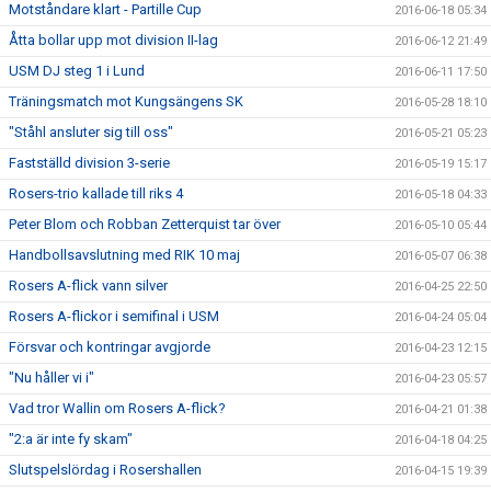
Motståndare klart - Partille Cup
2016-06-18 05:34
Åtta bollar upp mot division II-lag
2016-06-12 21:49
USM DJ steg 1 i Lund
2016-06-11 17:50
Träningsmatch mot Kungsängens SK
2016-05-28 18:10
"Ståhl ansluter sig till oss"
2016-05-21 05:23
Fastställd division 3-serie
2016-05-19 15:17
Rosers-trio kallade till riks 4
2016-05-18 04:33
Peter Blom och Robban Zetterquist tar över
2016-05-10 05:44
Handbollsavslutning med RIK 10 maj
2016-05-07 06:38
Rosers A-flick vann silver
2016-04-25 22:50
Rosers A-flickor i semifinal i USM
2016-04-24 05:04
Försvar och kontringar avgjorde
2016-04-23 12:15
"Nu håller vi i"
2016-04-23 05:57
Vad tror Wallin om Rosers A-flick?
2016-04-21 01:38
"2:a är inte fy skam"
2016-04-18 04:25
Slutspelslördag i Rosershallen
2016-04-15 19:39