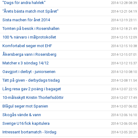
"Dags för andra halvlek"
2014-12-28 08:39
"Årets bästa match mot Spåret"
2014-12-21 04:19
Sista machen för året 2014
2014-12-19 23:11
Tomten på besök i Rosershallen
2014-12-18 21:49
100 % närvaro i målprotokollet
2014-12-15 12:09
Komfortabel seger mot EHF
2014-12-15 10:38
Åkersberga vann i Rosersberg
2014-12-15 07:01
Matcher x 3 söndag 14/12
2014-12-12 15:37
Oavgjort i derbyt - juniorserien
2014-12-10 08:10
Tätt på given - derbydags tisdag
2014-12-08 11:54
Lång resa gav 2 poäng i bagaget
2014-12-07 22:15
10-målsskytt Kristin Thorleifsdòttir
2014-12-07 17:49
Blågul seger mot Spanien
2014-12-07 06:02
Skogås vände & vann
2014-12-06 16:10
Sverige U16 fick kapitulera
2014-12-06 05:44
Intressant bortamatch - lördag
2014-12-05 20:21