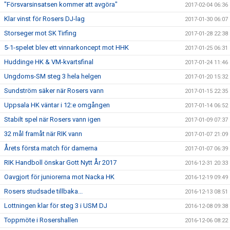
"Försvarsinsatsen kommer att avgöra"
2017-02-04 06:36
Klar vinst för Rosers DJ-lag
2017-01-30 06:07
Storseger mot SK Tirfing
2017-01-28 22:38
5-1-spelet blev ett vinnarkoncept mot HHK
2017-01-25 06:31
Huddinge HK & VM-kvartsfinal
2017-01-24 11:46
Ungdoms-SM steg 3 hela helgen
2017-01-20 15:32
Sundström säker när Rosers vann
2017-01-15 22:35
Uppsala HK väntar i 12:e omgången
2017-01-14 06:52
Stabilt spel när Rosers vann igen
2017-01-09 07:37
32 mål framåt när RIK vann
2017-01-07 21:09
Årets första match för damerna
2017-01-07 06:39
RIK Handboll önskar Gott Nytt År 2017
2016-12-31 20:33
Oavgjort för juniorerna mot Nacka HK
2016-12-19 09:49
Rosers studsade tillbaka...
2016-12-13 08:51
Lottningen klar för steg 3 i USM DJ
2016-12-08 09:38
Toppmöte i Rosershallen
2016-12-06 08:22