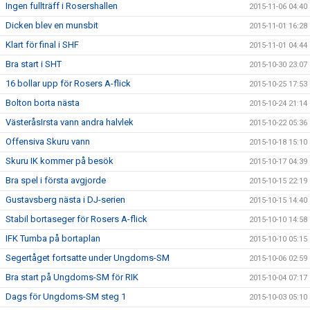
Ingen fullträff i Rosershallen
2015-11-06 04:40
Dicken blev en munsbit
2015-11-01 16:28
Klart för final i SHF
2015-11-01 04:44
Bra start i SHT
2015-10-30 23:07
16 bollar upp för Rosers A-flick
2015-10-25 17:53
Bolton borta nästa
2015-10-24 21:14
VästeråsIrsta vann andra halvlek
2015-10-22 05:36
Offensiva Skuru vann
2015-10-18 15:10
Skuru IK kommer på besök
2015-10-17 04:39
Bra spel i första avgjorde
2015-10-15 22:19
Gustavsberg nästa i DJ-serien
2015-10-15 14:40
Stabil bortaseger för Rosers A-flick
2015-10-10 14:58
IFK Tumba på bortaplan
2015-10-10 05:15
Segertåget fortsatte under Ungdoms-SM
2015-10-06 02:59
Bra start på Ungdoms-SM för RIK
2015-10-04 07:17
Dags för Ungdoms-SM steg 1
2015-10-03 05:10