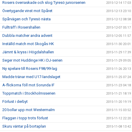
Rosers överraskade och slog Tyresö juniorserien
2015-12-14 17:03
Övertygande vinst mot Spåret
2015-12-13 23:10
Spårvägen och Tyresö nästa
2015-12-12 08:58
Fullträff i Rosershallen
2015-12-07 05:17
Dubbla matcher andra advent
2015-12-05 11:57
Inställd match mot Skogås HK
2015-11-30 20:01
Jämnt & kryss i Högdalshallen
2015-11-29 17:39
Seger mot Huddinge HK i DJ-serien
2015-11-29 09:05
Ny spelare till Rosers F98/99-lag
2015-11-26 20:13
Madde tränar med U17-landslaget
2015-11-25 07:24
A-flickorna föll mot Sorunda IF
2015-11-23 04:18
Toppmatch i Stockholmsserien
2015-11-21 18:19
Förlust i derbyt
2015-11-20 19:19
20 bollar upp mot Westermalm
2015-11-15 03:52
Flaggan i topp trots förlust
2015-11-12 22:20
Skuru väntar på bortaplan
2015-11-08 13:42