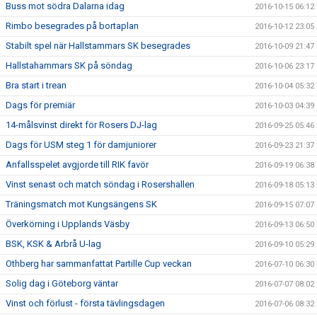
Buss mot södra Dalarna idag
2016-10-15 06:12
Rimbo besegrades på bortaplan
2016-10-12 23:05
Stabilt spel när Hallstammars SK besegrades
2016-10-09 21:47
Hallstahammars SK på söndag
2016-10-06 23:17
Bra start i trean
2016-10-04 05:32
Dags för premiär
2016-10-03 04:39
14-målsvinst direkt för Rosers DJ-lag
2016-09-25 05:46
Dags för USM steg 1 för damjuniorer
2016-09-23 21:37
Anfallsspelet avgjorde till RIK favör
2016-09-19 06:38
Vinst senast och match söndag i Rosershallen
2016-09-18 05:13
Träningsmatch mot Kungsängens SK
2016-09-15 07:07
Överkörning i Upplands Väsby
2016-09-13 06:50
BSK, KSK & Arbrå U-lag
2016-09-10 05:29
Othberg har sammanfattat Partille Cup veckan
2016-07-10 06:30
Solig dag i Göteborg väntar
2016-07-07 08:02
Vinst och förlust - första tävlingsdagen
2016-07-06 08:32