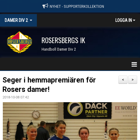
NYHET - SUPPORTERKOLLEKTION
DAMER DIV 2
LOGGA IN
ROSERSBERGS IK
Handboll Damer Div 2
STARTSIDA
Seger i hemmapremiären för
<
>
Rosers damer!
NYHETER
2018-10-08 07:42
KALENDER
TRUPPEN
SERIER & RESULTAT