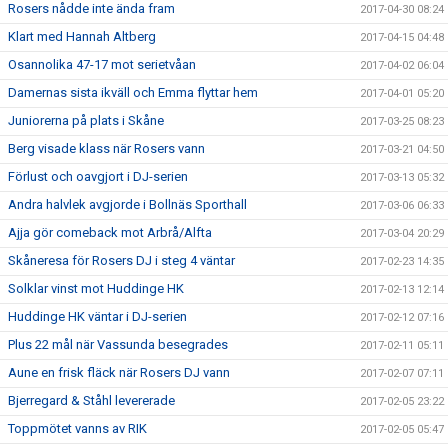
Rosers nådde inte ända fram
2017-04-30 08:24
Klart med Hannah Altberg
2017-04-15 04:48
Osannolika 47-17 mot serietvåan
2017-04-02 06:04
Damernas sista ikväll och Emma flyttar hem
2017-04-01 05:20
Juniorerna på plats i Skåne
2017-03-25 08:23
Berg visade klass när Rosers vann
2017-03-21 04:50
Förlust och oavgjort i DJ-serien
2017-03-13 05:32
Andra halvlek avgjorde i Bollnäs Sporthall
2017-03-06 06:33
Ajja gör comeback mot Arbrå/Alfta
2017-03-04 20:29
Skåneresa för Rosers DJ i steg 4 väntar
2017-02-23 14:35
Solklar vinst mot Huddinge HK
2017-02-13 12:14
Huddinge HK väntar i DJ-serien
2017-02-12 07:16
Plus 22 mål när Vassunda besegrades
2017-02-11 05:11
Aune en frisk fläck när Rosers DJ vann
2017-02-07 07:11
Bjerregard & Ståhl levererade
2017-02-05 23:22
Toppmötet vanns av RIK
2017-02-05 05:47