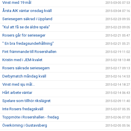
Vinst med 19 mål
2015-03-05 07:53
Årsta AIK väntar onsdag kväll
2015-03-04 07:16
Seriesegern säkrad i Uppland
2015-02-23 09:55
"Kul att få se de äldre spela"
2015-02-23 09:05
Rosers går för serieseger
2015-02-21 05:47
" En bra fredagsunderhållning"
2015-02-21 05:21
Fint främmande till Rosershallen
2015-02-19 11:02
Kristin med i JEM-kvalet
2015-02-18 13:48
Rosers säkrade seriesegern
2015-02-17 09:13
Derbymatch måndag kväll
2015-02-16 14:53
Vinst med sju mål...
2015-02-14 18:27
Hårt arbete väntar
2015-02-14 06:43
Spelare som tillhör rikslägret
2015-02-09 11:40
Inte Rosers fredagskväll
2015-02-07 05:35
Toppmöte i Rosershallen - fredag
2015-02-06 07:03
Överkörning i Gustavsberg
2015-02-05 05:56