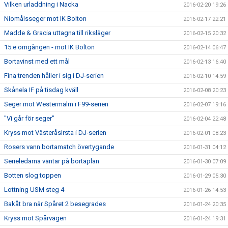
Vilken urladdning i Nacka
2016-02-20 19:26
Niomålsseger mot IK Bolton
2016-02-17 22:21
Madde & Gracia uttagna till riksläger
2016-02-15 20:32
15:e omgången - mot IK Bolton
2016-02-14 06:47
Bortavinst med ett mål
2016-02-13 16:40
Fina trenden håller i sig i DJ-serien
2016-02-10 14:59
Skånela IF på tisdag kväll
2016-02-08 20:23
Seger mot Westermalm i F99-serien
2016-02-07 19:16
"Vi går för seger"
2016-02-04 22:48
Kryss mot VästeråsIrsta i DJ-serien
2016-02-01 08:23
Rosers vann bortamatch övertygande
2016-01-31 04:12
Serieledarna väntar på bortaplan
2016-01-30 07:09
Botten slog toppen
2016-01-29 05:30
Lottning USM steg 4
2016-01-26 14:53
Bakåt bra när Spåret 2 besegrades
2016-01-24 20:35
Kryss mot Spårvägen
2016-01-24 19:31