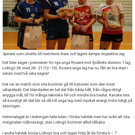
KONTAKT
DOKUMENT
BILDGALLERI
MATCHER
Spelare som utsätts till matchens lirare och lagets kämpe respektive lag.
Det blev seger i premiären för nya unga Rosers mot fjolårets division 1 lag
Lidingö SK med 28 - 21 (12–10). Rosers unga lag har nu fått en bra start i
serien med två raka segrar!
Det var en match som inte kommer gå till historien som den mest
välspelade. Det blandades en hel del från båda håll, från några riktigt
snygga mål, till för många tekniska fel och mindre bra beslut. Kanske inte
så konstigt att det blir så då två unga lag med mycket energi möts tidigt på
säsongen.
Hemmalaget är i ledningen hela tiden i första halvlek men har svårt att öka
marginalen målmässigt, utan Lidingö kommer alltid tillbaka.
I andra halvlek börjar Lidingö bra och lagen följs åt de första 6 – 7