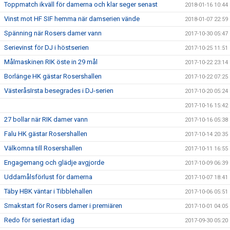
Toppmatch ikväll för damerna och klar seger senast
2018-01-16 10:44
Vinst mot HF SIF hemma när damserien vände
2018-01-07 22:59
Spänning när Rosers damer vann
2017-10-30 05:47
Serievinst för DJ i höstserien
2017-10-25 11:51
Målmaskinen RIK öste in 29 mål
2017-10-22 23:14
Borlänge HK gästar Rosershallen
2017-10-22 07:25
VästeråsIrsta besegrades i DJ-serien
2017-10-20 05:24
2017-10-16 15:42
27 bollar när RIK damer vann
2017-10-16 05:38
Falu HK gästar Rosershallen
2017-10-14 20:35
Välkomna till Rosershallen
2017-10-11 16:55
Engagemang och glädje avgjorde
2017-10-09 06:39
Uddamålsförlust för damerna
2017-10-07 18:41
Täby HBK väntar i Tibblehallen
2017-10-06 05:51
Smakstart för Rosers damer i premiären
2017-10-01 04:05
Redo för seriestart idag
2017-09-30 05:20