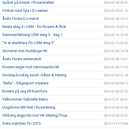
Spåret på besök i Rosershallen
2016-01-24 09:31
Förlust med fyra i DJ-serien
2016-01-23 21:10
Årets första DJ-match
2016-01-20 14:17
Nästa steg 4 i USM - för Rosers A-flick
2016-01-18 05:12
Sammanfattning USM steg 3 - dag 1
2016-01-16 23:34
"Vi är startklara för USM steg 3"
2016-01-15 22:25
Storvinst mot Huddinge HK
2016-01-09 19:18
Årets första seriematch
2016-01-08 19:01
Rosers-seger mot Härnösands HK
2016-01-05 17:52
Hockey-bockey, lunch i kåtan & träning
2016-01-03 21:18
"Bella" - frågesport mästare
2016-01-03 08:12
Rosers på väg till Kramfors
2016-01-02 05:22
Välkommen Gabriella Babic
2015-12-31 05:41
Ungdoms-SM fest i Rosersberg
2015-12-24 07:34
Othberg avgjorde mot HK Silwing/Troja
2015-12-20 20:07
Sista matchen för 2015
2015-12-19 13:06