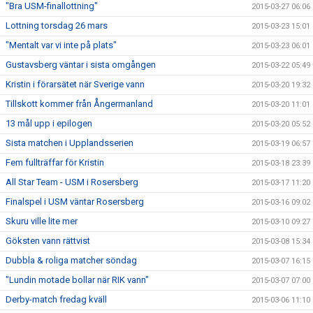
"Bra USM-finallottning"
2015-03-27 06:06
Lottning torsdag 26 mars
2015-03-23 15:01
"Mentalt var vi inte på plats"
2015-03-23 06:01
Gustavsberg väntar i sista omgången
2015-03-22 05:49
Kristin i förarsätet när Sverige vann
2015-03-20 19:32
Tillskott kommer från Ångermanland
2015-03-20 11:01
13 mål upp i epilogen
2015-03-20 05:52
Sista matchen i Upplandsserien
2015-03-19 06:57
Fem fullträffar för Kristin
2015-03-18 23:39
All Star Team - USM i Rosersberg
2015-03-17 11:20
Finalspel i USM väntar Rosersberg
2015-03-16 09:02
Skuru ville lite mer
2015-03-10 09:27
Göksten vann rättvist
2015-03-08 15:34
Dubbla & roliga matcher söndag
2015-03-07 16:15
"Lundin motade bollar när RIK vann"
2015-03-07 07:00
Derby-match fredag kväll
2015-03-06 11:10