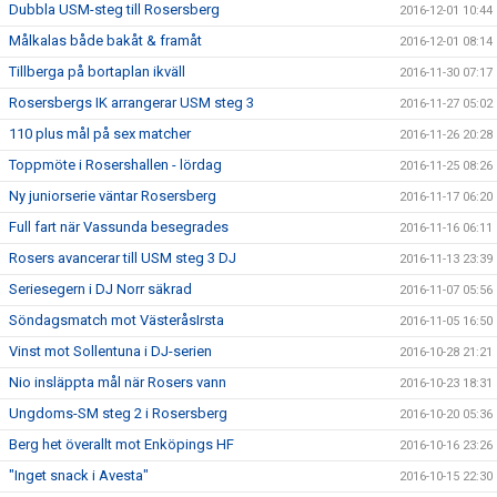
Dubbla USM-steg till Rosersberg
2016-12-01 10:44
Målkalas både bakåt & framåt
2016-12-01 08:14
Tillberga på bortaplan ikväll
2016-11-30 07:17
Rosersbergs IK arrangerar USM steg 3
2016-11-27 05:02
110 plus mål på sex matcher
2016-11-26 20:28
Toppmöte i Rosershallen - lördag
2016-11-25 08:26
Ny juniorserie väntar Rosersberg
2016-11-17 06:20
Full fart när Vassunda besegrades
2016-11-16 06:11
Rosers avancerar till USM steg 3 DJ
2016-11-13 23:39
Seriesegern i DJ Norr säkrad
2016-11-07 05:56
Söndagsmatch mot VästeråsIrsta
2016-11-05 16:50
Vinst mot Sollentuna i DJ-serien
2016-10-28 21:21
Nio insläppta mål när Rosers vann
2016-10-23 18:31
Ungdoms-SM steg 2 i Rosersberg
2016-10-20 05:36
Berg het överallt mot Enköpings HF
2016-10-16 23:26
"Inget snack i Avesta"
2016-10-15 22:30