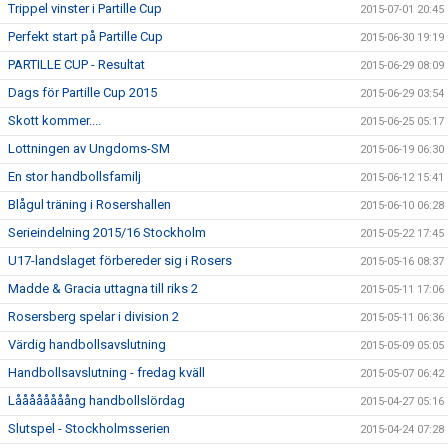
Trippel vinster i Partille Cup
2015-07-01 20:45
Perfekt start på Partille Cup
2015-06-30 19:19
PARTILLE CUP - Resultat
2015-06-29 08:09
Dags för Partille Cup 2015
2015-06-29 03:54
Skott kommer....
2015-06-25 05:17
Lottningen av Ungdoms-SM
2015-06-19 06:30
En stor handbollsfamilj
2015-06-12 15:41
Blågul träning i Rosershallen
2015-06-10 06:28
Serieindelning 2015/16 Stockholm
2015-05-22 17:45
U17-landslaget förbereder sig i Rosers
2015-05-16 08:37
Madde & Gracia uttagna till riks 2
2015-05-11 17:06
Rosersberg spelar i division 2
2015-05-11 06:36
Värdig handbollsavslutning
2015-05-09 05:05
Handbollsavslutning - fredag kväll
2015-05-07 06:42
Låååååååång handbollslördag
2015-04-27 05:16
Slutspel - Stockholmsserien
2015-04-24 07:28