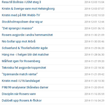
Resa till Bollnäs i USM steg 3
2014-12-03 15:04
Kristin & Sverige vann mot Helsingborg
2014-12-03 07:07
Kristin med på RIK Webb-TV
2014-12-02 10:53
Stockholmspolisen drar sig ur
2014-12-01 12:44
"Det sprangs i massor"
2014-12-01 06:10
Rosers avgjorde i andra hemmamötet
2014-11-30 21:09
Nio bollar upp mot Arbrå
2014-11-30 05:46
Schaerlund & Thorleifsdottir ägde
2014-11-29 06:20
Häng me - i helgen blir det matcher
2014-11-28 06:30
Målfest igen för Rosersberg
2014-11-27 09:20
Tekniska fel avgjorde toppmötet
2014-11-23 18:30
"Spännande match väntar"
2014-11-21 09:42
Kristin med i U16-landslaget
2014-11-20 10:30
F98/99 analyserar Skånelas damer
2014-11-20 09:41
Disciplin när Rosers vann
2014-11-16 05:59
Dubbelt upp Rosers A-flickor
2014-11-16 04:29