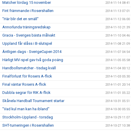
Matcher lördag 15 november
2014-11-14 08:41
Fint främmande i Rosershallen
2014-11-13 07:01
"Här blir det en smäll"
2014-11-12 06:00
Annorlunda träningsredskap
2014-11-10 21:39
Gracia - Sveriges bästa målvakt
2014-11-10 04:46
Uppland får slåss i B-slutspel
2014-11-08 21:09
Äntligen dags - SverigeCupen 2014
2014-11-07 04:54
Härligt MV-spel gav två goda poäng
2014-11-05 05:58
Handbollsmatcher - tisdag kväll
2014-11-04 00:12
Finalförlust för Rosers A-flick
2014-11-03 05:30
Final väntar Rosers A-flick
2014-11-01 20:14
Dubbla segrar för RIK A-flick
2014-11-01 05:22
Skånela Handball Tournament startar
2014-10-31 05:51
"Vad kul man kan ha ibland"
2014-10-30 05:55
Stockholm-Uppland - torsdag
2014-10-29 11:07
SHT-turneringen i Rosershallen
2014-10-27 10:38