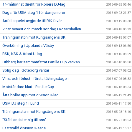
14-målsvinst direkt för Rosers DJ-lag
2016-09-25 05:46
Dags för USM steg 1 för damjuniorer
2016-09-23 21:37
Anfallsspelet avgjorde till RIK favör
2016-09-19 06:38
Vinst senast och match söndag i Rosershallen
2016-09-18 05:13
Träningsmatch mot Kungsängens SK
2016-09-15 07:07
Överkörning i Upplands Väsby
2016-09-13 06:50
BSK, KSK & Arbrå U-lag
2016-09-10 05:29
Othberg har sammanfattat Partille Cup veckan
2016-07-10 06:30
Solig dag i Göteborg väntar
2016-07-07 08:02
Vinst och förlust - första tävlingsdagen
2016-07-06 08:32
Motståndare klart - Partille Cup
2016-06-18 05:34
Åtta bollar upp mot division II-lag
2016-06-12 21:49
USM DJ steg 1 i Lund
2016-06-11 17:50
Träningsmatch mot Kungsängens SK
2016-05-28 18:10
"Ståhl ansluter sig till oss"
2016-05-21 05:23
Fastställd division 3-serie
2016-05-19 15:17