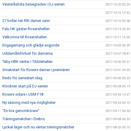
VästeråsIrsta besegrades i DJ-serien
2017-10-20 05:24
2017-10-16 15:42
27 bollar när RIK damer vann
2017-10-16 05:38
Falu HK gästar Rosershallen
2017-10-14 20:35
Välkomna till Rosershallen
2017-10-11 16:55
Engagemang och glädje avgjorde
2017-10-09 06:39
Uddamålsförlust för damerna
2017-10-07 18:41
Täby HBK väntar i Tibblehallen
2017-10-06 05:51
Smakstart för Rosers damer i premiären
2017-10-01 04:05
Redo för seriestart idag
2017-09-30 05:20
Klockren start på DJ-serien
2017-09-28 05:19
Rosers vidare i USM F18
2017-09-25 14:27
Ny säsong med nya möjligheter
2017-09-23 05:10
"En bra genomkörare"
2017-09-17 04:30
Träningsmatcher i Örebro
2017-09-08 06:35
Lyckat läger och nu väntar träningsmatcher
2017-08-26 05:10