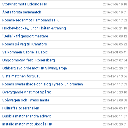
Storvinst mot Huddinge HK
2016-01-09 19:18
Årets första seriematch
2016-01-08 19:01
Rosers-seger mot Härnösands HK
2016-01-05 17:52
Hockey-bockey, lunch i kåtan & träning
2016-01-03 21:18
"Bella" - frågesport mästare
2016-01-03 08:12
Rosers på väg till Kramfors
2016-01-02 05:22
Välkommen Gabriella Babic
2015-12-31 05:41
Ungdoms-SM fest i Rosersberg
2015-12-24 07:34
Othberg avgjorde mot HK Silwing/Troja
2015-12-20 20:07
Sista matchen för 2015
2015-12-19 13:06
Rosers överraskade och slog Tyresö juniorserien
2015-12-14 17:03
Övertygande vinst mot Spåret
2015-12-13 23:10
Spårvägen och Tyresö nästa
2015-12-12 08:58
Fullträff i Rosershallen
2015-12-07 05:17
Dubbla matcher andra advent
2015-12-05 11:57
Inställd match mot Skogås HK
2015-11-30 20:01