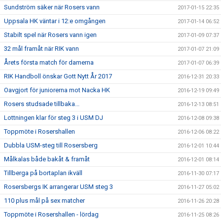
Sundström säker när Rosers vann
2017-01-15 22:35
Uppsala HK väntar i 12:e omgången
2017-01-14 06:52
Stabilt spel när Rosers vann igen
2017-01-09 07:37
32 mål framåt när RIK vann
2017-01-07 21:09
Årets första match för damerna
2017-01-07 06:39
RIK Handboll önskar Gott Nytt År 2017
2016-12-31 20:33
Oavgjort för juniorerna mot Nacka HK
2016-12-19 09:49
Rosers studsade tillbaka...
2016-12-13 08:51
Lottningen klar för steg 3 i USM DJ
2016-12-08 09:38
Toppmöte i Rosershallen
2016-12-06 08:22
Dubbla USM-steg till Rosersberg
2016-12-01 10:44
Målkalas både bakåt & framåt
2016-12-01 08:14
Tillberga på bortaplan ikväll
2016-11-30 07:17
Rosersbergs IK arrangerar USM steg 3
2016-11-27 05:02
110 plus mål på sex matcher
2016-11-26 20:28
Toppmöte i Rosershallen - lördag
2016-11-25 08:26