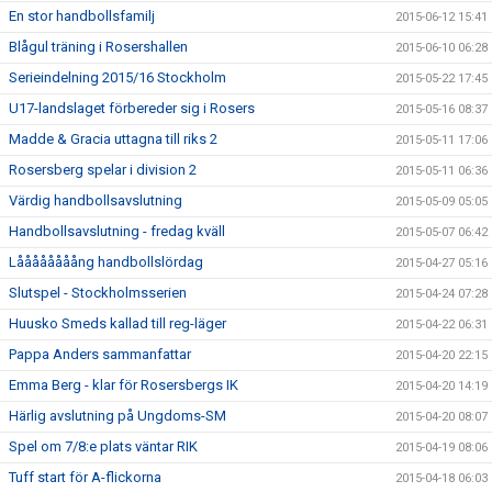
En stor handbollsfamilj
2015-06-12 15:41
Blågul träning i Rosershallen
2015-06-10 06:28
Serieindelning 2015/16 Stockholm
2015-05-22 17:45
U17-landslaget förbereder sig i Rosers
2015-05-16 08:37
Madde & Gracia uttagna till riks 2
2015-05-11 17:06
Rosersberg spelar i division 2
2015-05-11 06:36
Värdig handbollsavslutning
2015-05-09 05:05
Handbollsavslutning - fredag kväll
2015-05-07 06:42
Låååååååång handbollslördag
2015-04-27 05:16
Slutspel - Stockholmsserien
2015-04-24 07:28
Huusko Smeds kallad till reg-läger
2015-04-22 06:31
Pappa Anders sammanfattar
2015-04-20 22:15
Emma Berg - klar för Rosersbergs IK
2015-04-20 14:19
Härlig avslutning på Ungdoms-SM
2015-04-20 08:07
Spel om 7/8:e plats väntar RIK
2015-04-19 08:06
Tuff start för A-flickorna
2015-04-18 06:03