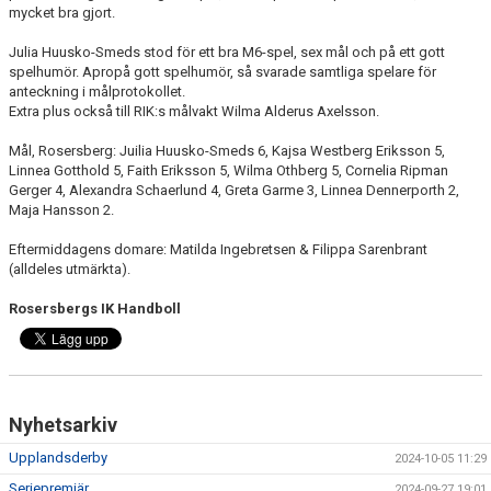
mycket bra gjort.
Julia Huusko-Smeds stod för ett bra M6-spel, sex mål och på ett gott
spelhumör. Apropå gott spelhumör, så svarade samtliga spelare för
anteckning i målprotokollet.
Extra plus också till RIK:s målvakt Wilma Alderus Axelsson.
Mål, Rosersberg: Juilia Huusko-Smeds 6, Kajsa Westberg Eriksson 5,
Linnea Gotthold 5, Faith Eriksson 5, Wilma Othberg 5, Cornelia Ripman
Gerger 4, Alexandra Schaerlund 4, Greta Garme 3, Linnea Dennerporth 2,
Maja Hansson 2.
Eftermiddagens domare: Matilda Ingebretsen & Filippa Sarenbrant
(alldeles utmärkta).
Rosersbergs IK Handboll
Nyhetsarkiv
Upplandsderby
2024-10-05 11:29
Seriepremiär
2024-09-27 19:01