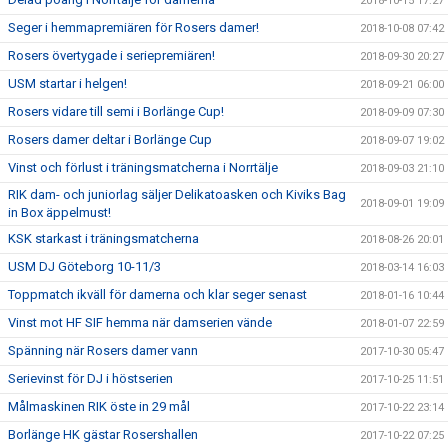
2018-10-15 17:27
Seger i hemmapremiären för Rosers damer!
2018-10-08 07:42
Rosers övertygade i seriepremiären!
2018-09-30 20:27
USM startar i helgen!
2018-09-21 06:00
Rosers vidare till semi i Borlänge Cup!
2018-09-09 07:30
Rosers damer deltar i Borlänge Cup
2018-09-07 19:02
Vinst och förlust i träningsmatcherna i Norrtälje
2018-09-03 21:10
RIK dam- och juniorlag säljer Delikatoasken och Kiviks Bag
2018-09-01 19:09
in Box äppelmust!
KSK starkast i träningsmatcherna
2018-08-26 20:01
USM DJ Göteborg 10-11/3
2018-03-14 16:03
Toppmatch ikväll för damerna och klar seger senast
2018-01-16 10:44
Vinst mot HF SIF hemma när damserien vände
2018-01-07 22:59
Spänning när Rosers damer vann
2017-10-30 05:47
Serievinst för DJ i höstserien
2017-10-25 11:51
Målmaskinen RIK öste in 29 mål
2017-10-22 23:14
Borlänge HK gästar Rosershallen
2017-10-22 07:25