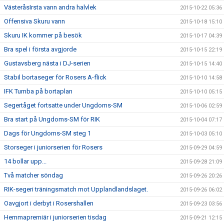
VästeråsIrsta vann andra halvlek
2015-10-22 05:36
Offensiva Skuru vann
2015-10-18 15:10
Skuru IK kommer på besök
2015-10-17 04:39
Bra spel i första avgjorde
2015-10-15 22:19
Gustavsberg nästa i DJ-serien
2015-10-15 14:40
Stabil bortaseger för Rosers A-flick
2015-10-10 14:58
IFK Tumba på bortaplan
2015-10-10 05:15
Segertåget fortsatte under Ungdoms-SM
2015-10-06 02:59
Bra start på Ungdoms-SM för RIK
2015-10-04 07:17
Dags för Ungdoms-SM steg 1
2015-10-03 05:10
Storseger i juniorserien för Rosers
2015-09-29 04:59
14 bollar upp...
2015-09-28 21:09
Två matcher söndag
2015-09-26 20:26
RIK-segeri träningsmatch mot Upplandlandslaget.
2015-09-26 06:02
Oavgjort i derbyt i Rosershallen
2015-09-23 03:56
Hemmapremiär i juniorserien tisdag
2015-09-21 12:15