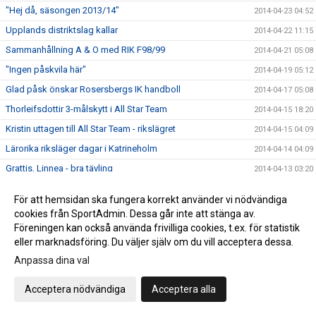
"Hej då, säsongen 2013/14"
2014-04-23 04:52
Upplands distriktslag kallar
2014-04-22 11:15
Sammanhållning A & O med RIK F98/99
2014-04-21 05:08
"Ingen påskvila här"
2014-04-19 05:12
Glad påsk önskar Rosersbergs IK handboll
2014-04-17 05:08
Thorleifsdottir 3-målskytt i All Star Team
2014-04-15 18:20
Kristin uttagen till All Star Team - rikslägret
2014-04-15 04:09
Lärorika riksläger dagar i Katrineholm
2014-04-14 04:09
Grattis, Linnea - bra tävling
2014-04-13 03:20
Dags för riksläger i Katrineholm
2014-04-11 04:50
För att hemsidan ska fungera korrekt använder vi nödvändiga
Robban Z pratar i Karlavagnen - tisdag kväll
2014-04-08 20:21
cookies från SportAdmin. Dessa går inte att stänga av.
"Oerhört stolt som ledare"
Föreningen kan också använda frivilliga cookies, t.ex. för statistik
2014-04-07 03:42
eller marknadsföring. Du väljer själv om du vill acceptera dessa.
"Bäst i Stockholm - Igen"
2014-04-07 03:28
Anpassa dina val
4:e finalen sedan år 2000 för Rosers handboll
2014-04-06 06:03
Finalschemat med Rosers F99 6 april 2014
2014-04-06 03:56
Acceptera nödvändiga
Acceptera alla
Rosers F99-lag i final - söndag
2014-04-05 22:52