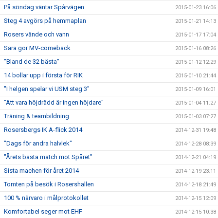
På söndag väntar Spårvägen
2015-01-23 16:06
Steg 4 avgörs på hemmaplan
2015-01-21 14:13
Rosers vände och vann
2015-01-17 17:04
Sara gör MV-comeback
2015-01-16 08:26
"Bland de 32 bästa"
2015-01-12 12:29
14 bollar upp i första för RIK
2015-01-10 21:44
"I helgen spelar vi USM steg 3"
2015-01-09 16:01
"Att vara höjdrädd är ingen höjdare"
2015-01-04 11:27
Träning & teambildning...
2015-01-03 07:27
Rosersbergs IK A-flick 2014
2014-12-31 19:48
"Dags för andra halvlek"
2014-12-28 08:39
"Årets bästa match mot Spåret"
2014-12-21 04:19
Sista machen för året 2014
2014-12-19 23:11
Tomten på besök i Rosershallen
2014-12-18 21:49
100 % närvaro i målprotokollet
2014-12-15 12:09
Komfortabel seger mot EHF
2014-12-15 10:38