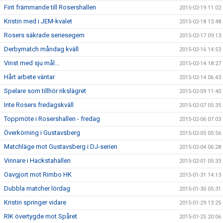
Fint främmande till Rosershallen
2015-02-19 11:02
Kristin med i JEM-kvalet
2015-02-18 13:48
Rosers säkrade seriesegern
2015-02-17 09:13
Derbymatch måndag kväll
2015-02-16 14:53
Vinst med sju mål...
2015-02-14 18:27
Hårt arbete väntar
2015-02-14 06:43
Spelare som tillhör rikslägret
2015-02-09 11:40
Inte Rosers fredagskväll
2015-02-07 05:35
Toppmöte i Rosershallen - fredag
2015-02-06 07:03
Överkörning i Gustavsberg
2015-02-05 05:56
Matchläge mot Gustavsberg i DJ-serien
2015-02-04 06:28
Vinnare i Hackstahallen
2015-02-01 05:33
Oavgjort mot Rimbo HK
2015-01-31 14:13
Dubbla matcher lördag
2015-01-30 05:31
Kristin springer vidare
2015-01-29 13:25
RIK övertygde mot Spåret
2015-01-25 20:06