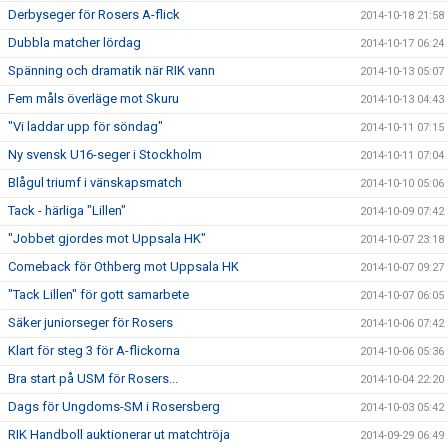
Derbyseger för Rosers A-flick
2014-10-18 21:58
Dubbla matcher lördag
2014-10-17 06:24
Spänning och dramatik när RIK vann
2014-10-13 05:07
Fem måls överläge mot Skuru
2014-10-13 04:43
"Vi laddar upp för söndag"
2014-10-11 07:15
Ny svensk U16-seger i Stockholm
2014-10-11 07:04
Blågul triumf i vänskapsmatch
2014-10-10 05:06
Tack - härliga "Lillen"
2014-10-09 07:42
"Jobbet gjordes mot Uppsala HK"
2014-10-07 23:18
Comeback för Othberg mot Uppsala HK
2014-10-07 09:27
"Tack Lillen" för gott samarbete
2014-10-07 06:05
Säker juniorseger för Rosers
2014-10-06 07:42
Klart för steg 3 för A-flickorna
2014-10-06 05:36
Bra start på USM för Rosers...
2014-10-04 22:20
Dags för Ungdoms-SM i Rosersberg
2014-10-03 05:42
RIK Handboll auktionerar ut matchtröja
2014-09-29 06:49