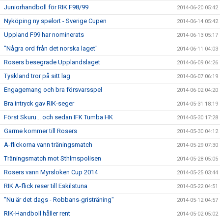
Juniorhandboll för RIK F98/99
2014-06-20 05:42
Nyköping ny spelort - Sverige Cupen
2014-06-14 05:42
Uppland F99 har nominerats
2014-06-13 05:17
"Några ord från det norska laget"
2014-06-11 04:03
Rosers besegrade Upplandslaget
2014-06-09 04:26
Tyskland tror på sitt lag
2014-06-07 06:19
Engagemang och bra försvarsspel
2014-06-02 04:20
Bra intryck gav RIK-seger
2014-05-31 18:19
Först Skuru... och sedan IFK Tumba HK
2014-05-30 17:28
Garme kommer till Rosers
2014-05-30 04:12
A-flickorna vann träningsmatch
2014-05-29 07:30
Träningsmatch mot Sthlmspolisen
2014-05-28 05:05
Rosers vann Myrsloken Cup 2014
2014-05-25 03:44
RIK A-flick reser till Eskilstuna
2014-05-22 04:51
"Nu är det dags - Robbans-gristräning"
2014-05-12 04:57
RIK-Handboll håller rent
2014-05-02 05:02