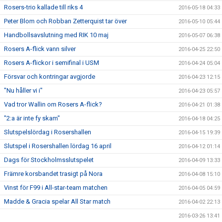
Rosers-trio kallade till riks 4
2016-05-18 04:33
Peter Blom och Robban Zetterquist tar över
2016-05-10 05:44
Handbollsavslutning med RIK 10 maj
2016-05-07 06:38
Rosers A-flick vann silver
2016-04-25 22:50
Rosers A-flickor i semifinal i USM
2016-04-24 05:04
Försvar och kontringar avgjorde
2016-04-23 12:15
"Nu håller vi i"
2016-04-23 05:57
Vad tror Wallin om Rosers A-flick?
2016-04-21 01:38
"2:a är inte fy skam"
2016-04-18 04:25
Slutspelslördag i Rosershallen
2016-04-15 19:39
Slutspel i Rosershallen lördag 16 april
2016-04-12 01:14
Dags för Stockholmsslutspelet
2016-04-09 13:33
Främre korsbandet trasigt på Nora
2016-04-08 15:10
Vinst för F99 i All-star-team matchen
2016-04-05 04:59
Madde & Gracia spelar All Star match
2016-04-02 22:13
2016-03-26 13:41