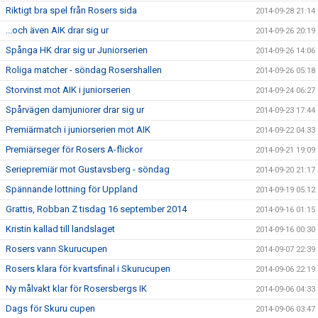
Riktigt bra spel från Rosers sida
2014-09-28 21:14
...och även AIK drar sig ur
2014-09-26 20:19
Spånga HK drar sig ur Juniorserien
2014-09-26 14:06
Roliga matcher - söndag Rosershallen
2014-09-26 05:18
Storvinst mot AIK i juniorserien
2014-09-24 06:27
Spårvägen damjuniorer drar sig ur
2014-09-23 17:44
Premiärmatch i juniorserien mot AIK
2014-09-22 04:33
Premiärseger för Rosers A-flickor
2014-09-21 19:09
Seriepremiär mot Gustavsberg - söndag
2014-09-20 21:17
Spännande lottning för Uppland
2014-09-19 05:12
Grattis, Robban Z tisdag 16 september 2014
2014-09-16 01:15
Kristin kallad till landslaget
2014-09-16 00:30
Rosers vann Skurucupen
2014-09-07 22:39
Rosers klara för kvartsfinal i Skurucupen
2014-09-06 22:19
Ny målvakt klar för Rosersbergs IK
2014-09-06 04:33
Dags för Skuru cupen
2014-09-06 03:47