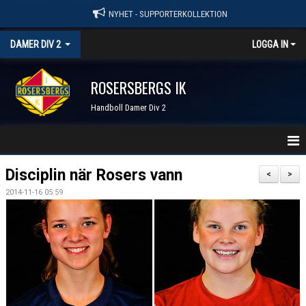
NYHET - SUPPORTERKOLLEKTION
DAMER DIV 2
LOGGA IN
ROSERSBERGS IK
Handboll Damer Div 2
STARTSIDA
Disciplin när Rosers vann
<
>
2014-11-16 05:59
NYHETER
KALENDER
TRUPPEN
SERIER & RESULTAT