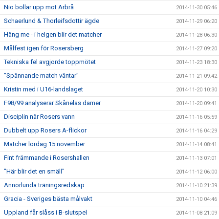
Nio bollar upp mot Arbrå
2014-11-30 05:46
Schaerlund & Thorleifsdottir ägde
2014-11-29 06:20
Häng me - i helgen blir det matcher
2014-11-28 06:30
Målfest igen för Rosersberg
2014-11-27 09:20
Tekniska fel avgjorde toppmötet
2014-11-23 18:30
"Spännande match väntar"
2014-11-21 09:42
Kristin med i U16-landslaget
2014-11-20 10:30
F98/99 analyserar Skånelas damer
2014-11-20 09:41
Disciplin när Rosers vann
2014-11-16 05:59
Dubbelt upp Rosers A-flickor
2014-11-16 04:29
Matcher lördag 15 november
2014-11-14 08:41
Fint främmande i Rosershallen
2014-11-13 07:01
"Här blir det en smäll"
2014-11-12 06:00
Annorlunda träningsredskap
2014-11-10 21:39
Gracia - Sveriges bästa målvakt
2014-11-10 04:46
Uppland får slåss i B-slutspel
2014-11-08 21:09