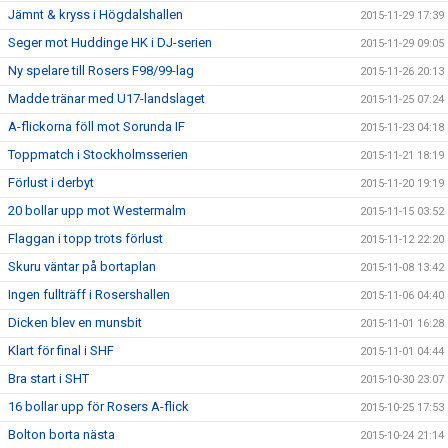
Jämnt & kryss i Högdalshallen
2015-11-29 17:39
Seger mot Huddinge HK i DJ-serien
2015-11-29 09:05
Ny spelare till Rosers F98/99-lag
2015-11-26 20:13
Madde tränar med U17-landslaget
2015-11-25 07:24
A-flickorna föll mot Sorunda IF
2015-11-23 04:18
Toppmatch i Stockholmsserien
2015-11-21 18:19
Förlust i derbyt
2015-11-20 19:19
20 bollar upp mot Westermalm
2015-11-15 03:52
Flaggan i topp trots förlust
2015-11-12 22:20
Skuru väntar på bortaplan
2015-11-08 13:42
Ingen fullträff i Rosershallen
2015-11-06 04:40
Dicken blev en munsbit
2015-11-01 16:28
Klart för final i SHF
2015-11-01 04:44
Bra start i SHT
2015-10-30 23:07
16 bollar upp för Rosers A-flick
2015-10-25 17:53
Bolton borta nästa
2015-10-24 21:14