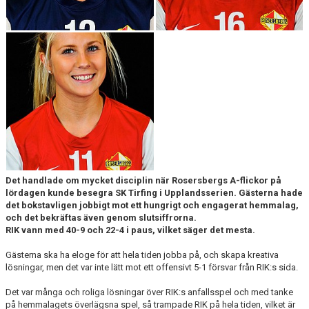
KONTAKT
DOKUMENT
BILDGALLERI
MATCHER
Det handlade om mycket disciplin när Rosersbergs A-flickor på
lördagen kunde besegra SK Tirfing i Upplandsserien. Gästerna hade
det bokstavligen jobbigt mot ett hungrigt och engagerat hemmalag,
och det bekräftas även genom slutsiffrorna.
RIK vann med 40-9 och 22-4 i paus, vilket säger det mesta.
Gästerna ska ha eloge för att hela tiden jobba på, och skapa kreativa
lösningar, men det var inte lätt mot ett offensivt 5-1 försvar från RIK:s sida.
Det var många och roliga lösningar över RIK:s anfallsspel och med tanke
på hemmalagets överlägsna spel, så trampade RIK på hela tiden, vilket är