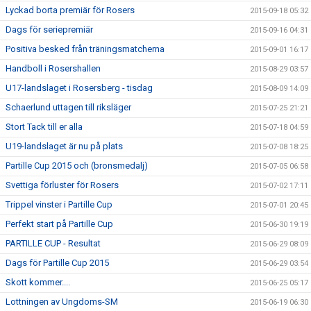
Lyckad borta premiär för Rosers
2015-09-18 05:32
Dags för seriepremiär
2015-09-16 04:31
Positiva besked från träningsmatcherna
2015-09-01 16:17
Handboll i Rosershallen
2015-08-29 03:57
U17-landslaget i Rosersberg - tisdag
2015-08-09 14:09
Schaerlund uttagen till riksläger
2015-07-25 21:21
Stort Tack till er alla
2015-07-18 04:59
U19-landslaget är nu på plats
2015-07-08 18:25
Partille Cup 2015 och (bronsmedalj)
2015-07-05 06:58
Svettiga förluster för Rosers
2015-07-02 17:11
Trippel vinster i Partille Cup
2015-07-01 20:45
Perfekt start på Partille Cup
2015-06-30 19:19
PARTILLE CUP - Resultat
2015-06-29 08:09
Dags för Partille Cup 2015
2015-06-29 03:54
Skott kommer....
2015-06-25 05:17
Lottningen av Ungdoms-SM
2015-06-19 06:30