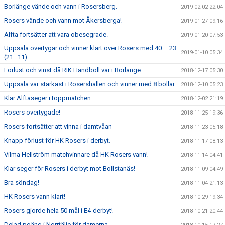
Borlänge vände och vann i Rosersberg.
2019-02-02 22:04
Rosers vände och vann mot Åkersberga!
2019-01-27 09:16
Alfta fortsätter att vara obesegrade.
2019-01-20 07:53
Uppsala övertygar och vinner klart över Rosers med 40 – 23
2019-01-10 05:34
(21–11)
Förlust och vinst då RIK Handboll var i Borlänge
2018-12-17 05:30
Uppsala var starkast i Rosershallen och vinner med 8 bollar.
2018-12-10 05:23
Klar Alftaseger i toppmatchen.
2018-12-02 21:19
Rosers övertygade!
2018-11-25 19:36
Rosers fortsätter att vinna i damtvåan
2018-11-23 05:18
Knapp förlust för HK Rosers i derbyt.
2018-11-17 08:13
Vilma Hellström matchvinnare då HK Rosers vann!
2018-11-14 04:41
Klar seger för Rosers i derbyt mot Bollstanäs!
2018-11-09 04:49
Bra söndag!
2018-11-04 21:13
HK Rosers vann klart!
2018-10-29 19:34
Rosers gjorde hela 50 mål i E4-derbyt!
2018-10-21 20:44
Delad poäng i Norrtälje för damerna