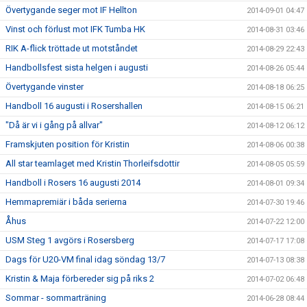
Övertygande seger mot IF Hellton
2014-09-01 04:47
Vinst och förlust mot IFK Tumba HK
2014-08-31 03:46
RIK A-flick tröttade ut motståndet
2014-08-29 22:43
Handbollsfest sista helgen i augusti
2014-08-26 05:44
Övertygande vinster
2014-08-18 06:25
Handboll 16 augusti i Rosershallen
2014-08-15 06:21
"Då är vi i gång på allvar"
2014-08-12 06:12
Framskjuten position för Kristin
2014-08-06 00:38
All star teamlaget med Kristin Thorleifsdottir
2014-08-05 05:59
Handboll i Rosers 16 augusti 2014
2014-08-01 09:34
Hemmapremiär i båda serierna
2014-07-30 19:46
Åhus
2014-07-22 12:00
USM Steg 1 avgörs i Rosersberg
2014-07-17 17:08
Dags för U20-VM final idag söndag 13/7
2014-07-13 08:38
Kristin & Maja förbereder sig på riks 2
2014-07-02 06:48
Sommar - sommarträning
2014-06-28 08:44