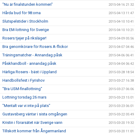
"Nu är finalstunden kommen"
2015-04-16 21:32
Hårda bud för 98:orna
2015-04-13 11:47
Slutspelstider i Stockholm
2015-04-10 10:41
Bra EM-lottning för Sverige
2015-04-10 10:21
Rosers tjejer på riksläger!
2015-04-09 05:56
Bra genomkörare för Rosers A-flickor
2015-04-07 04:46
Träningsmatcher - Annandag påsk
2015-04-06 06:41
Påskhandboll - annandag påsk
2015-04-04 06:42
Härliga Rosers - bäst i Uppland
2015-03-28 18:54
Handbollsfest i Fyrishov
2015-03-27 16:38
"Bra USM-finallottning"
2015-03-27 06:06
Lottning torsdag 26 mars
2015-03-23 15:01
"Mentalt var vi inte på plats"
2015-03-23 06:01
Gustavsberg väntar i sista omgången
2015-03-22 05:49
Kristin i förarsätet när Sverige vann
2015-03-20 19:32
Tillskott kommer från Ångermanland
2015-03-20 11:01