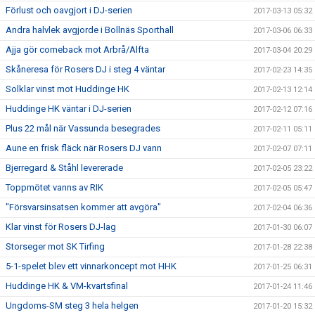
Förlust och oavgjort i DJ-serien
2017-03-13 05:32
Andra halvlek avgjorde i Bollnäs Sporthall
2017-03-06 06:33
Ajja gör comeback mot Arbrå/Alfta
2017-03-04 20:29
Skåneresa för Rosers DJ i steg 4 väntar
2017-02-23 14:35
Solklar vinst mot Huddinge HK
2017-02-13 12:14
Huddinge HK väntar i DJ-serien
2017-02-12 07:16
Plus 22 mål när Vassunda besegrades
2017-02-11 05:11
Aune en frisk fläck när Rosers DJ vann
2017-02-07 07:11
Bjerregard & Ståhl levererade
2017-02-05 23:22
Toppmötet vanns av RIK
2017-02-05 05:47
"Försvarsinsatsen kommer att avgöra"
2017-02-04 06:36
Klar vinst för Rosers DJ-lag
2017-01-30 06:07
Storseger mot SK Tirfing
2017-01-28 22:38
5-1-spelet blev ett vinnarkoncept mot HHK
2017-01-25 06:31
Huddinge HK & VM-kvartsfinal
2017-01-24 11:46
Ungdoms-SM steg 3 hela helgen
2017-01-20 15:32