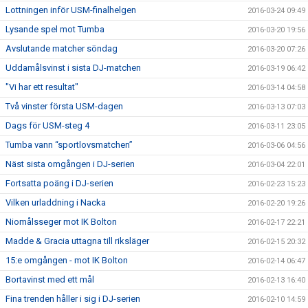
Lottningen inför USM-finalhelgen
2016-03-24 09:49
Lysande spel mot Tumba
2016-03-20 19:56
Avslutande matcher söndag
2016-03-20 07:26
Uddamålsvinst i sista DJ-matchen
2016-03-19 06:42
"Vi har ett resultat"
2016-03-14 04:58
Två vinster första USM-dagen
2016-03-13 07:03
Dags för USM-steg 4
2016-03-11 23:05
Tumba vann “sportlovsmatchen”
2016-03-06 04:56
Näst sista omgången i DJ-serien
2016-03-04 22:01
Fortsatta poäng i DJ-serien
2016-02-23 15:23
Vilken urladdning i Nacka
2016-02-20 19:26
Niomålsseger mot IK Bolton
2016-02-17 22:21
Madde & Gracia uttagna till riksläger
2016-02-15 20:32
15:e omgången - mot IK Bolton
2016-02-14 06:47
Bortavinst med ett mål
2016-02-13 16:40
Fina trenden håller i sig i DJ-serien
2016-02-10 14:59