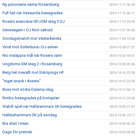
Ny juniorserie väntar Rosersberg
2016-11-17 06:20
Full fart när Vassunda besegrades
2016-11-16 06:11
Rosers avancerar till USM steg 3 DJ
2016-11-13 23:39
Seriesegern i DJ Norr säkrad
2016-11-07 05:56
Söndagsmatch mot VästeråsIrsta
2016-11-05 16:50
Vinst mot Sollentuna i DJ-serien
2016-10-28 21:21
Nio insläppta mål när Rosers vann
2016-10-23 18:31
Ungdoms-SM steg 2 i Rosersberg
2016-10-20 05:36
Berg het överallt mot Enköpings HF
2016-10-16 23:26
"Inget snack i Avesta"
2016-10-15 22:30
Buss mot södra Dalarna idag
2016-10-15 06:12
Rimbo besegrades på bortaplan
2016-10-12 23:05
Stabilt spel när Hallstammars SK besegrades
2016-10-09 21:47
Hallstahammars SK på söndag
2016-10-06 23:17
Bra start i trean
2016-10-04 05:32
Dags för premiär
2016-10-03 04:39