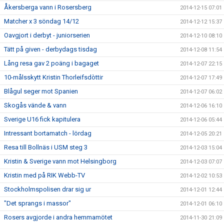
Åkersberga vann i Rosersberg
2014-12-15 07:01
Matcher x 3 söndag 14/12
2014-12-12 15:37
Oavgjort i derbyt - juniorserien
2014-12-10 08:10
Tätt på given - derbydags tisdag
2014-12-08 11:54
Lång resa gav 2 poäng i bagaget
2014-12-07 22:15
10-målsskytt Kristin Thorleifsdòttir
2014-12-07 17:49
Blågul seger mot Spanien
2014-12-07 06:02
Skogås vände & vann
2014-12-06 16:10
Sverige U16 fick kapitulera
2014-12-06 05:44
Intressant bortamatch - lördag
2014-12-05 20:21
Resa till Bollnäs i USM steg 3
2014-12-03 15:04
Kristin & Sverige vann mot Helsingborg
2014-12-03 07:07
Kristin med på RIK Webb-TV
2014-12-02 10:53
Stockholmspolisen drar sig ur
2014-12-01 12:44
"Det sprangs i massor"
2014-12-01 06:10
Rosers avgjorde i andra hemmamötet
2014-11-30 21:09