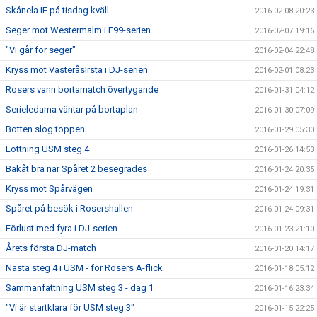
Skånela IF på tisdag kväll
2016-02-08 20:23
Seger mot Westermalm i F99-serien
2016-02-07 19:16
"Vi går för seger"
2016-02-04 22:48
Kryss mot VästeråsIrsta i DJ-serien
2016-02-01 08:23
Rosers vann bortamatch övertygande
2016-01-31 04:12
Serieledarna väntar på bortaplan
2016-01-30 07:09
Botten slog toppen
2016-01-29 05:30
Lottning USM steg 4
2016-01-26 14:53
Bakåt bra när Spåret 2 besegrades
2016-01-24 20:35
Kryss mot Spårvägen
2016-01-24 19:31
Spåret på besök i Rosershallen
2016-01-24 09:31
Förlust med fyra i DJ-serien
2016-01-23 21:10
Årets första DJ-match
2016-01-20 14:17
Nästa steg 4 i USM - för Rosers A-flick
2016-01-18 05:12
Sammanfattning USM steg 3 - dag 1
2016-01-16 23:34
"Vi är startklara för USM steg 3"
2016-01-15 22:25