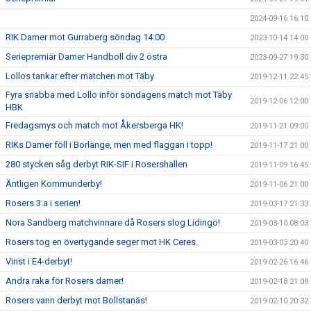
2024-09-16 16:10
RIK Damer mot Gurraberg söndag 14:00
2023-10-14 14:00
Seriepremiär Damer Handboll div 2 östra
2023-09-27 19:30
Lollos tankar efter matchen mot Täby
2019-12-11 22:45
Fyra snabba med Lollo inför söndagens match mot Täby
2019-12-06 12:00
HBK
Fredagsmys och match mot Åkersberga HK!
2019-11-21 09:00
RIKs Damer föll i Borlänge, men med flaggan i topp!
2019-11-17 21:00
280 stycken såg derbyt RIK-SIF i Rosershallen
2019-11-09 16:45
Äntligen Kommunderby!
2019-11-06 21:00
Rosers 3:a i serien!
2019-03-17 21:33
Nora Sandberg matchvinnare då Rosers slog Lidingö!
2019-03-10 08:03
Rosers tog en övertygande seger mot HK Ceres.
2019-03-03 20:40
Vinst i E4-derbyt!
2019-02-26 16:46
Andra raka för Rosers damer!
2019-02-18 21:09
Rosers vann derbyt mot Bollstanäs!
2019-02-10 20:32