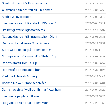
Grekland nästa för Rosers damer
2017-08-15 05:40
Allsvensk rutin och fart till RIK damer
2017-07-02 04:58
Mediroyal ny partners
2017-07-01 03:12
Juniorerna åker till Karlstad i USM steg 1
2017-07-01 03:11
Bra betyg av träningsmatcherna
2017-06-12 05:37
Nationaldag och träningsmatcher 10 juni
2017-06-06 05:36
Derby väntar i division 2 för Rosers
2017-05-18 05:39
Stora Coop satsar på Rosers damer
2017-05-09 11:10
DJ-laget vann silvermedaljer i Bohus Cup
2017-05-08 06:28
Rosers drar till Bohus Cup
2017-05-05 06:52
Rosers nådde inte ända fram
2017-04-30 08:24
Klart med Hannah Altberg
2017-04-15 04:48
Osannolika 47-17 mot serietvåan
2017-04-02 06:04
Damernas sista ikväll och Emma flyttar hem
2017-04-01 05:20
Juniorerna på plats i Skåne
2017-03-25 08:23
Berg visade klass när Rosers vann
2017-03-21 04:50