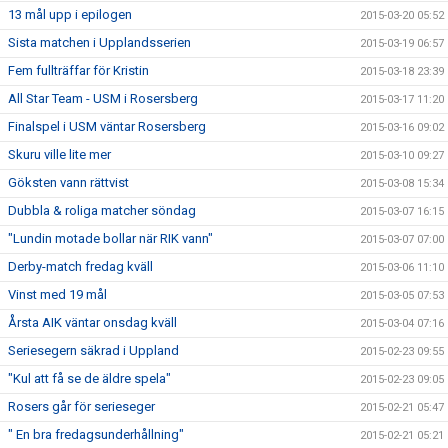
13 mål upp i epilogen
2015-03-20 05:52
Sista matchen i Upplandsserien
2015-03-19 06:57
Fem fullträffar för Kristin
2015-03-18 23:39
All Star Team - USM i Rosersberg
2015-03-17 11:20
Finalspel i USM väntar Rosersberg
2015-03-16 09:02
Skuru ville lite mer
2015-03-10 09:27
Göksten vann rättvist
2015-03-08 15:34
Dubbla & roliga matcher söndag
2015-03-07 16:15
"Lundin motade bollar när RIK vann"
2015-03-07 07:00
Derby-match fredag kväll
2015-03-06 11:10
Vinst med 19 mål
2015-03-05 07:53
Årsta AIK väntar onsdag kväll
2015-03-04 07:16
Seriesegern säkrad i Uppland
2015-02-23 09:55
"Kul att få se de äldre spela"
2015-02-23 09:05
Rosers går för serieseger
2015-02-21 05:47
" En bra fredagsunderhållning"
2015-02-21 05:21