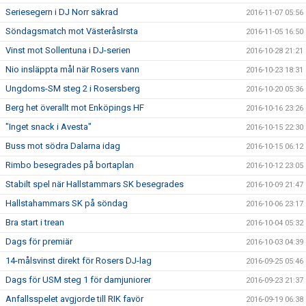
Seriesegern i DJ Norr säkrad
2016-11-07 05:56
Söndagsmatch mot VästeråsIrsta
2016-11-05 16:50
Vinst mot Sollentuna i DJ-serien
2016-10-28 21:21
Nio insläppta mål när Rosers vann
2016-10-23 18:31
Ungdoms-SM steg 2 i Rosersberg
2016-10-20 05:36
Berg het överallt mot Enköpings HF
2016-10-16 23:26
"Inget snack i Avesta"
2016-10-15 22:30
Buss mot södra Dalarna idag
2016-10-15 06:12
Rimbo besegrades på bortaplan
2016-10-12 23:05
Stabilt spel när Hallstammars SK besegrades
2016-10-09 21:47
Hallstahammars SK på söndag
2016-10-06 23:17
Bra start i trean
2016-10-04 05:32
Dags för premiär
2016-10-03 04:39
14-målsvinst direkt för Rosers DJ-lag
2016-09-25 05:46
Dags för USM steg 1 för damjuniorer
2016-09-23 21:37
Anfallsspelet avgjorde till RIK favör
2016-09-19 06:38