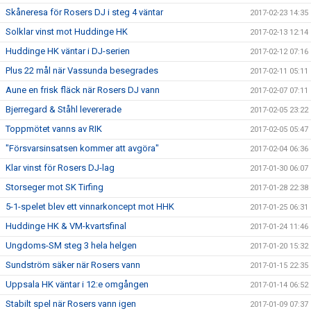
Skåneresa för Rosers DJ i steg 4 väntar
2017-02-23 14:35
Solklar vinst mot Huddinge HK
2017-02-13 12:14
Huddinge HK väntar i DJ-serien
2017-02-12 07:16
Plus 22 mål när Vassunda besegrades
2017-02-11 05:11
Aune en frisk fläck när Rosers DJ vann
2017-02-07 07:11
Bjerregard & Ståhl levererade
2017-02-05 23:22
Toppmötet vanns av RIK
2017-02-05 05:47
"Försvarsinsatsen kommer att avgöra"
2017-02-04 06:36
Klar vinst för Rosers DJ-lag
2017-01-30 06:07
Storseger mot SK Tirfing
2017-01-28 22:38
5-1-spelet blev ett vinnarkoncept mot HHK
2017-01-25 06:31
Huddinge HK & VM-kvartsfinal
2017-01-24 11:46
Ungdoms-SM steg 3 hela helgen
2017-01-20 15:32
Sundström säker när Rosers vann
2017-01-15 22:35
Uppsala HK väntar i 12:e omgången
2017-01-14 06:52
Stabilt spel när Rosers vann igen
2017-01-09 07:37