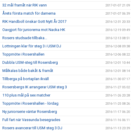
32 mål framåt när RIK vann
2017-01-07 21:09
Årets första match för damerna
2017-01-07 06:39
RIK Handboll önskar Gott Nytt År 2017
2016-12-31 20:33
Oavgjort för juniorerna mot Nacka HK
2016-12-19 09:49
Rosers studsade tillbaka...
2016-12-13 08:51
Lottningen klar för steg 3 i USM DJ
2016-12-08 09:38
Toppmöte i Rosershallen
2016-12-06 08:22
Dubbla USM-steg till Rosersberg
2016-12-01 10:44
Målkalas både bakåt & framåt
2016-12-01 08:14
Tillberga på bortaplan ikväll
2016-11-30 07:17
Rosersbergs IK arrangerar USM steg 3
2016-11-27 05:02
110 plus mål på sex matcher
2016-11-26 20:28
Toppmöte i Rosershallen - lördag
2016-11-25 08:26
Ny juniorserie väntar Rosersberg
2016-11-17 06:20
Full fart när Vassunda besegrades
2016-11-16 06:11
Rosers avancerar till USM steg 3 DJ
2016-11-13 23:39