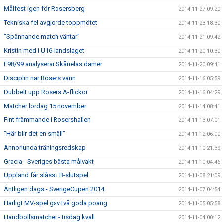
Målfest igen för Rosersberg
2014-11-27 09:20
Tekniska fel avgjorde toppmötet
2014-11-23 18:30
"Spännande match väntar"
2014-11-21 09:42
Kristin med i U16-landslaget
2014-11-20 10:30
F98/99 analyserar Skånelas damer
2014-11-20 09:41
Disciplin när Rosers vann
2014-11-16 05:59
Dubbelt upp Rosers A-flickor
2014-11-16 04:29
Matcher lördag 15 november
2014-11-14 08:41
Fint främmande i Rosershallen
2014-11-13 07:01
"Här blir det en smäll"
2014-11-12 06:00
Annorlunda träningsredskap
2014-11-10 21:39
Gracia - Sveriges bästa målvakt
2014-11-10 04:46
Uppland får slåss i B-slutspel
2014-11-08 21:09
Äntligen dags - SverigeCupen 2014
2014-11-07 04:54
Härligt MV-spel gav två goda poäng
2014-11-05 05:58
Handbollsmatcher - tisdag kväll
2014-11-04 00:12