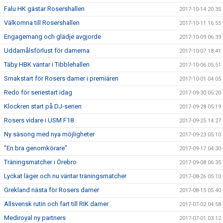
Falu HK gästar Rosershallen
2017-10-14 20:35
Välkomna till Rosershallen
2017-10-11 16:55
Engagemang och glädje avgjorde
2017-10-09 06:39
Uddamålsförlust för damerna
2017-10-07 18:41
Täby HBK väntar i Tibblehallen
2017-10-06 05:51
Smakstart för Rosers damer i premiären
2017-10-01 04:05
Redo för seriestart idag
2017-09-30 05:20
Klockren start på DJ-serien
2017-09-28 05:19
Rosers vidare i USM F18
2017-09-25 14:27
Ny säsong med nya möjligheter
2017-09-23 05:10
"En bra genomkörare"
2017-09-17 04:30
Träningsmatcher i Örebro
2017-09-08 06:35
Lyckat läger och nu väntar träningsmatcher
2017-08-26 05:10
Grekland nästa för Rosers damer
2017-08-15 05:40
Allsvensk rutin och fart till RIK damer
2017-07-02 04:58
Mediroyal ny partners
2017-07-01 03:12