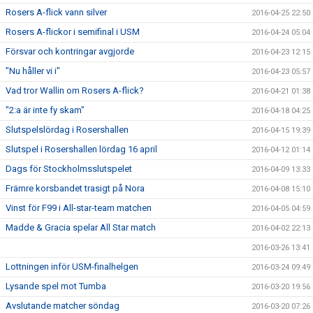
Rosers A-flick vann silver
2016-04-25 22:50
Rosers A-flickor i semifinal i USM
2016-04-24 05:04
Försvar och kontringar avgjorde
2016-04-23 12:15
"Nu håller vi i"
2016-04-23 05:57
Vad tror Wallin om Rosers A-flick?
2016-04-21 01:38
"2:a är inte fy skam"
2016-04-18 04:25
Slutspelslördag i Rosershallen
2016-04-15 19:39
Slutspel i Rosershallen lördag 16 april
2016-04-12 01:14
Dags för Stockholmsslutspelet
2016-04-09 13:33
Främre korsbandet trasigt på Nora
2016-04-08 15:10
Vinst för F99 i All-star-team matchen
2016-04-05 04:59
Madde & Gracia spelar All Star match
2016-04-02 22:13
2016-03-26 13:41
Lottningen inför USM-finalhelgen
2016-03-24 09:49
Lysande spel mot Tumba
2016-03-20 19:56
Avslutande matcher söndag
2016-03-20 07:26