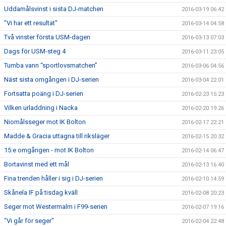
Uddamålsvinst i sista DJ-matchen
2016-03-19 06:42
"Vi har ett resultat"
2016-03-14 04:58
Två vinster första USM-dagen
2016-03-13 07:03
Dags för USM-steg 4
2016-03-11 23:05
Tumba vann “sportlovsmatchen”
2016-03-06 04:56
Näst sista omgången i DJ-serien
2016-03-04 22:01
Fortsatta poäng i DJ-serien
2016-02-23 15:23
Vilken urladdning i Nacka
2016-02-20 19:26
Niomålsseger mot IK Bolton
2016-02-17 22:21
Madde & Gracia uttagna till riksläger
2016-02-15 20:32
15:e omgången - mot IK Bolton
2016-02-14 06:47
Bortavinst med ett mål
2016-02-13 16:40
Fina trenden håller i sig i DJ-serien
2016-02-10 14:59
Skånela IF på tisdag kväll
2016-02-08 20:23
Seger mot Westermalm i F99-serien
2016-02-07 19:16
"Vi går för seger"
2016-02-04 22:48