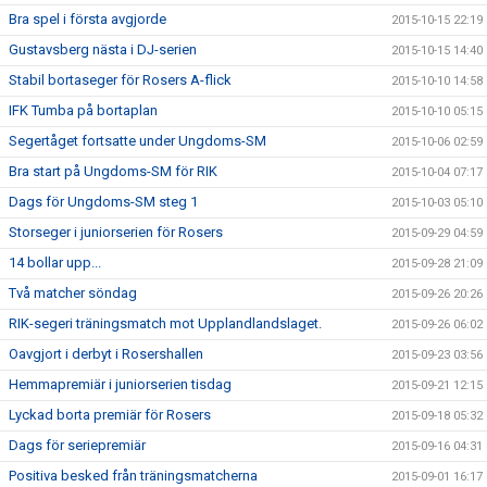
Bra spel i första avgjorde
2015-10-15 22:19
Gustavsberg nästa i DJ-serien
2015-10-15 14:40
Stabil bortaseger för Rosers A-flick
2015-10-10 14:58
IFK Tumba på bortaplan
2015-10-10 05:15
Segertåget fortsatte under Ungdoms-SM
2015-10-06 02:59
Bra start på Ungdoms-SM för RIK
2015-10-04 07:17
Dags för Ungdoms-SM steg 1
2015-10-03 05:10
Storseger i juniorserien för Rosers
2015-09-29 04:59
14 bollar upp...
2015-09-28 21:09
Två matcher söndag
2015-09-26 20:26
RIK-segeri träningsmatch mot Upplandlandslaget.
2015-09-26 06:02
Oavgjort i derbyt i Rosershallen
2015-09-23 03:56
Hemmapremiär i juniorserien tisdag
2015-09-21 12:15
Lyckad borta premiär för Rosers
2015-09-18 05:32
Dags för seriepremiär
2015-09-16 04:31
Positiva besked från träningsmatcherna
2015-09-01 16:17