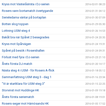
Kryss mot VästeråsIrsta i DJ-serien
2016-02-01 08:23
Rosers vann bortamatch övertygande
2016-01-31 04:12
Serieledarna väntar på bortaplan
2016-01-30 07:09
Botten slog toppen
2016-01-29 05:30
Lottning USM steg 4
2016-01-26 14:53
Bakåt bra när Spåret 2 besegrades
2016-01-24 20:35
Kryss mot Spårvägen
2016-01-24 19:31
Spåret på besök i Rosershallen
2016-01-24 09:31
Förlust med fyra i DJ-serien
2016-01-23 21:10
Årets första DJ-match
2016-01-20 14:17
Nästa steg 4 i USM - för Rosers A-flick
2016-01-18 05:12
Sammanfattning USM steg 3 - dag 1
2016-01-16 23:34
"Vi är startklara för USM steg 3"
2016-01-15 22:25
Storvinst mot Huddinge HK
2016-01-09 19:18
Årets första seriematch
2016-01-08 19:01
Rosers-seger mot Härnösands HK
2016-01-05 17:52