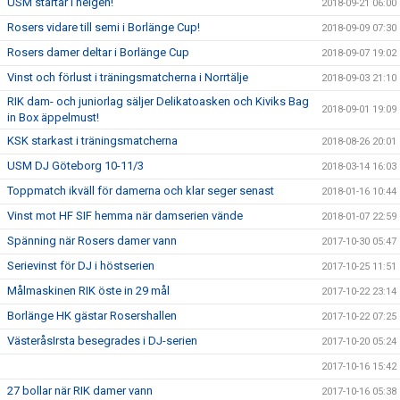
USM startar i helgen!
2018-09-21 06:00
Rosers vidare till semi i Borlänge Cup!
2018-09-09 07:30
Rosers damer deltar i Borlänge Cup
2018-09-07 19:02
Vinst och förlust i träningsmatcherna i Norrtälje
2018-09-03 21:10
RIK dam- och juniorlag säljer Delikatoasken och Kiviks Bag
2018-09-01 19:09
in Box äppelmust!
KSK starkast i träningsmatcherna
2018-08-26 20:01
USM DJ Göteborg 10-11/3
2018-03-14 16:03
Toppmatch ikväll för damerna och klar seger senast
2018-01-16 10:44
Vinst mot HF SIF hemma när damserien vände
2018-01-07 22:59
Spänning när Rosers damer vann
2017-10-30 05:47
Serievinst för DJ i höstserien
2017-10-25 11:51
Målmaskinen RIK öste in 29 mål
2017-10-22 23:14
Borlänge HK gästar Rosershallen
2017-10-22 07:25
VästeråsIrsta besegrades i DJ-serien
2017-10-20 05:24
2017-10-16 15:42
27 bollar när RIK damer vann
2017-10-16 05:38