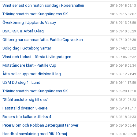
Vinst senast och match söndag i Rosershallen
2016-09-18 05:13
Träningsmatch mot Kungsängens SK
2016-09-15 07:07
Överkörning i Upplands Väsby
2016-09-13 06:50
BSK, KSK & Arbrå U-lag
2016-09-10 05:29
Othberg har sammanfattat Partille Cup veckan
2016-07-10 06:30
Solig dag i Göteborg väntar
2016-07-07 08:02
Vinst och förlust - första tävlingsdagen
2016-07-06 08:32
Motståndare klart - Partille Cup
2016-06-18 05:34
Åtta bollar upp mot division II-lag
2016-06-12 21:49
USM DJ steg 1 i Lund
2016-06-11 17:50
Träningsmatch mot Kungsängens SK
2016-05-28 18:10
"Ståhl ansluter sig till oss"
2016-05-21 05:23
Fastställd division 3-serie
2016-05-19 15:17
Rosers-trio kallade till riks 4
2016-05-18 04:33
Peter Blom och Robban Zetterquist tar över
2016-05-10 05:44
Handbollsavslutning med RIK 10 maj
2016-05-07 06:38