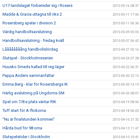
U17-landslaget förbereder sig i Rosers
2015-05-16 08:37
Madde & Gracia uttagna till riks 2
2015-05-11 17:06
Rosersberg spelar i division 2
2015-05-11 06:36
Värdig handbollsavslutning
2015-05-09 05:05
Handbollsavslutning - fredag kväll
2015-05-07 06:42
Låååååååång handbollslördag
2015-04-27 05:16
Slutspel - Stockholmsserien
2015-04-24 07:28
Huusko Smeds kallad till reg-läger
2015-04-22 06:31
Pappa Anders sammanfattar
2015-04-20 22:15
Emma Berg - klar för Rosersbergs IK
2015-04-20 14:19
Härlig avslutning på Ungdoms-SM
2015-04-20 08:07
Spel om 7/8:e plats väntar RIK
2015-04-19 08:06
Tuff start för A-flickorna
2015-04-18 06:03
"Nu är finalstunden kommen"
2015-04-16 21:32
Hårda bud för 98:orna
2015-04-13 11:47
Slutspelstider i Stockholm
2015-04-10 10:41