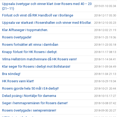
Uppsala övertygar och vinner klart över Rosers med 40 – 23
2019-01-10 05:34
(21–11)
Förlust och vinst då RIK Handboll var i Borlänge
2018-12-17 05:30
Uppsala var starkast i Rosershallen och vinner med 8 bollar.
2018-12-10 05:23
Klar Alftaseger i toppmatchen.
2018-12-02 21:19
Rosers övertygade!
2018-11-25 19:36
Rosers fortsätter att vinna i damtvåan
2018-11-23 05:18
Knapp förlust för HK Rosers i derbyt.
2018-11-17 08:13
Vilma Hellström matchvinnare då HK Rosers vann!
2018-11-14 04:41
Klar seger för Rosers i derbyt mot Bollstanäs!
2018-11-09 04:49
Bra söndag!
2018-11-04 21:13
HK Rosers vann klart!
2018-10-29 19:34
Rosers gjorde hela 50 mål i E4-derbyt!
2018-10-21 20:44
Delad poäng i Norrtälje för damerna
2018-10-15 17:27
Seger i hemmapremiären för Rosers damer!
2018-10-08 07:42
Rosers övertygade i seriepremiären!
2018-09-30 20:27