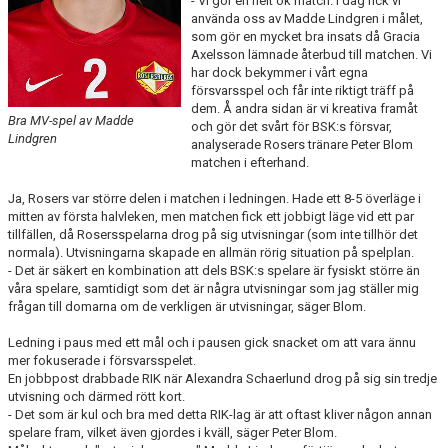
- Vi gör en helt ok match. I dag fick vi
KONTAKT
använda oss av Madde Lindgren i målet,
som gör en mycket bra insats då Gracia
Axelsson lämnade återbud till matchen. Vi
DOKUMENT
har dock bekymmer i vårt egna
försvarsspel och får inte riktigt träff på
BILDGALLERI
dem. Å andra sidan är vi kreativa framåt
Bra MV-spel av Madde
och gör det svårt för BSK:s försvar,
Lindgren
analyserade Rosers tränare Peter Blom
MATCHER
matchen i efterhand.
Ja, Rosers var större delen i matchen i ledningen. Hade ett 8-5 överläge i
mitten av första halvleken, men matchen fick ett jobbigt läge vid ett par
tillfällen, då Rosersspelarna drog på sig utvisningar (som inte tillhör det
normala). Utvisningarna skapade en allmän rörig situation på spelplan.
- Det är säkert en kombination att dels BSK:s spelare är fysiskt större än
våra spelare, samtidigt som det är några utvisningar som jag ställer mig
frågan till domarna om de verkligen är utvisningar, säger Blom.
Ledning i paus med ett mål och i pausen gick snacket om att vara ännu
mer fokuserade i försvarsspelet.
En jobbpost drabbade RIK när Alexandra Schaerlund drog på sig sin tredje
utvisning och därmed rött kort.
- Det som är kul och bra med detta RIK-lag är att oftast kliver någon annan
spelare fram, vilket även gjordes i kväll, säger Peter Blom.