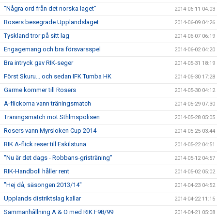
"Några ord från det norska laget"
2014-06-11 04:03
Rosers besegrade Upplandslaget
2014-06-09 04:26
Tyskland tror på sitt lag
2014-06-07 06:19
Engagemang och bra försvarsspel
2014-06-02 04:20
Bra intryck gav RIK-seger
2014-05-31 18:19
Först Skuru... och sedan IFK Tumba HK
2014-05-30 17:28
Garme kommer till Rosers
2014-05-30 04:12
A-flickorna vann träningsmatch
2014-05-29 07:30
Träningsmatch mot Sthlmspolisen
2014-05-28 05:05
Rosers vann Myrsloken Cup 2014
2014-05-25 03:44
RIK A-flick reser till Eskilstuna
2014-05-22 04:51
"Nu är det dags - Robbans-gristräning"
2014-05-12 04:57
RIK-Handboll håller rent
2014-05-02 05:02
"Hej då, säsongen 2013/14"
2014-04-23 04:52
Upplands distriktslag kallar
2014-04-22 11:15
Sammanhållning A & O med RIK F98/99
2014-04-21 05:08