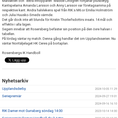
Målvakten och "extra inhopparen" Madde Lindgren förtjänar plusbetyg.
Kantspelarna Amanda Larsson och Anny Larsson var företagsamma på
respektive kant. Andra halvlekens spel från RIK:s M6:or Emilia Holmström
och Julia Huusko-Smeds värmde.
Det går dock inte att blunda för Kristin Thorleifsdottirs insats. 14 mål och
effektiv i alla lägen.
Segern innebär att Rosersberg befäster sin position på den övre halvan i
tabellen.
På lördag väntar ny match. Denna gång handlar det om Upplandsserien. Nu
väntar Norrtäljelaget HK Ceres på bortaplan.
Rosersbergs IK Handboll
Nyhetsarkiv
Upplandsderby
2024-10-05 11:29
Seriepremiär
2024-09-27 19:01
2024-09-16 16:10
RIK Damer mot Gurraberg söndag 14:00
2023-10-14 14:00