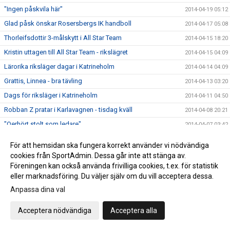
"Ingen påskvila här"
2014-04-19 05:12
Glad påsk önskar Rosersbergs IK handboll
2014-04-17 05:08
Thorleifsdottir 3-målskytt i All Star Team
2014-04-15 18:20
Kristin uttagen till All Star Team - rikslägret
2014-04-15 04:09
Lärorika riksläger dagar i Katrineholm
2014-04-14 04:09
Grattis, Linnea - bra tävling
2014-04-13 03:20
Dags för riksläger i Katrineholm
2014-04-11 04:50
Robban Z pratar i Karlavagnen - tisdag kväll
2014-04-08 20:21
"Oerhört stolt som ledare"
2014-04-07 03:42
"Bäst i Stockholm - Igen"
2014-04-07 03:28
För att hemsidan ska fungera korrekt använder vi nödvändiga
4:e finalen sedan år 2000 för Rosers handboll
2014-04-06 06:03
cookies från SportAdmin. Dessa går inte att stänga av.
Föreningen kan också använda frivilliga cookies, t.ex. för statistik
Finalschemat med Rosers F99 6 april 2014
2014-04-06 03:56
eller marknadsföring. Du väljer själv om du vill acceptera dessa.
Rosers F99-lag i final - söndag
2014-04-05 22:52
Anpassa dina val
Dags för slutspel i Stockholmsserien
2014-04-03 09:54
Upplandslaget 25-manna trupp officiell
Acceptera nödvändiga
Acceptera alla
2014-04-02 04:46
Miljonaffär till Rosersbergs IK
2014-04-01 03:44