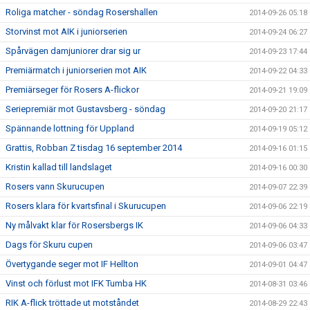
Roliga matcher - söndag Rosershallen
2014-09-26 05:18
Storvinst mot AIK i juniorserien
2014-09-24 06:27
Spårvägen damjuniorer drar sig ur
2014-09-23 17:44
Premiärmatch i juniorserien mot AIK
2014-09-22 04:33
Premiärseger för Rosers A-flickor
2014-09-21 19:09
Seriepremiär mot Gustavsberg - söndag
2014-09-20 21:17
Spännande lottning för Uppland
2014-09-19 05:12
Grattis, Robban Z tisdag 16 september 2014
2014-09-16 01:15
Kristin kallad till landslaget
2014-09-16 00:30
Rosers vann Skurucupen
2014-09-07 22:39
Rosers klara för kvartsfinal i Skurucupen
2014-09-06 22:19
Ny målvakt klar för Rosersbergs IK
2014-09-06 04:33
Dags för Skuru cupen
2014-09-06 03:47
Övertygande seger mot IF Hellton
2014-09-01 04:47
Vinst och förlust mot IFK Tumba HK
2014-08-31 03:46
RIK A-flick tröttade ut motståndet
2014-08-29 22:43