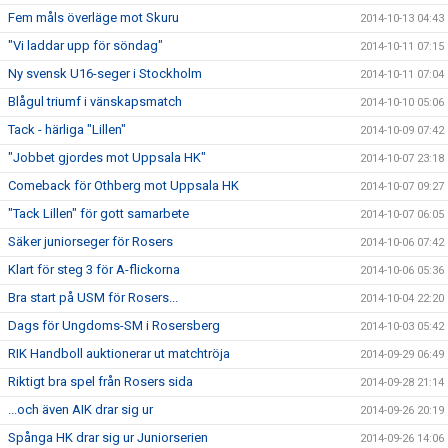
Fem måls överläge mot Skuru
2014-10-13 04:43
"Vi laddar upp för söndag"
2014-10-11 07:15
Ny svensk U16-seger i Stockholm
2014-10-11 07:04
Blågul triumf i vänskapsmatch
2014-10-10 05:06
Tack - härliga "Lillen"
2014-10-09 07:42
"Jobbet gjordes mot Uppsala HK"
2014-10-07 23:18
Comeback för Othberg mot Uppsala HK
2014-10-07 09:27
"Tack Lillen" för gott samarbete
2014-10-07 06:05
Säker juniorseger för Rosers
2014-10-06 07:42
Klart för steg 3 för A-flickorna
2014-10-06 05:36
Bra start på USM för Rosers...
2014-10-04 22:20
Dags för Ungdoms-SM i Rosersberg
2014-10-03 05:42
RIK Handboll auktionerar ut matchtröja
2014-09-29 06:49
Riktigt bra spel från Rosers sida
2014-09-28 21:14
...och även AIK drar sig ur
2014-09-26 20:19
Spånga HK drar sig ur Juniorserien
2014-09-26 14:06