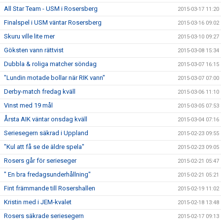
All Star Team - USM i Rosersberg
2015-03-17 11:20
Finalspel i USM väntar Rosersberg
2015-03-16 09:02
Skuru ville lite mer
2015-03-10 09:27
Göksten vann rättvist
2015-03-08 15:34
Dubbla & roliga matcher söndag
2015-03-07 16:15
"Lundin motade bollar när RIK vann"
2015-03-07 07:00
Derby-match fredag kväll
2015-03-06 11:10
Vinst med 19 mål
2015-03-05 07:53
Årsta AIK väntar onsdag kväll
2015-03-04 07:16
Seriesegern säkrad i Uppland
2015-02-23 09:55
"Kul att få se de äldre spela"
2015-02-23 09:05
Rosers går för serieseger
2015-02-21 05:47
" En bra fredagsunderhållning"
2015-02-21 05:21
Fint främmande till Rosershallen
2015-02-19 11:02
Kristin med i JEM-kvalet
2015-02-18 13:48
Rosers säkrade seriesegern
2015-02-17 09:13