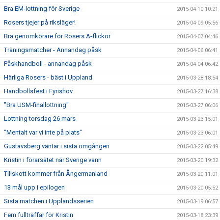
Bra EM-lottning för Sverige
2015-04-10 10:21
Rosers tjejer på riksläger!
2015-04-09 05:56
Bra genomkörare för Rosers A-flickor
2015-04-07 04:46
Träningsmatcher - Annandag påsk
2015-04-06 06:41
Påskhandboll - annandag påsk
2015-04-04 06:42
Härliga Rosers - bäst i Uppland
2015-03-28 18:54
Handbollsfest i Fyrishov
2015-03-27 16:38
"Bra USM-finallottning"
2015-03-27 06:06
Lottning torsdag 26 mars
2015-03-23 15:01
"Mentalt var vi inte på plats"
2015-03-23 06:01
Gustavsberg väntar i sista omgången
2015-03-22 05:49
Kristin i förarsätet när Sverige vann
2015-03-20 19:32
Tillskott kommer från Ångermanland
2015-03-20 11:01
13 mål upp i epilogen
2015-03-20 05:52
Sista matchen i Upplandsserien
2015-03-19 06:57
Fem fullträffar för Kristin
2015-03-18 23:39