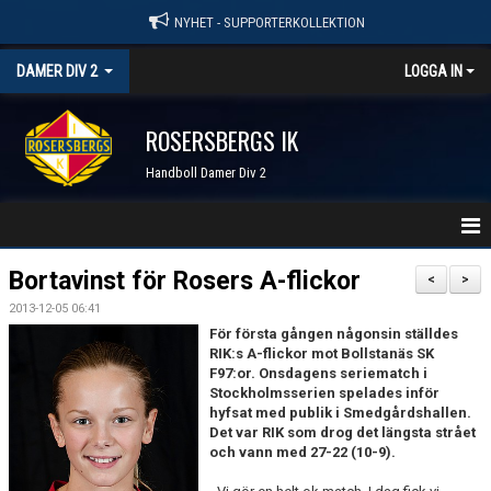
NYHET - SUPPORTERKOLLEKTION
DAMER DIV 2
LOGGA IN
ROSERSBERGS IK
Handboll Damer Div 2
STARTSIDA
Bortavinst för Rosers A-flickor
<
>
2013-12-05 06:41
NYHETER
För första gången någonsin ställdes
RIK:s A-flickor mot Bollstanäs SK
KALENDER
F97:or. Onsdagens seriematch i
Stockholmsserien spelades inför
TRUPPEN
hyfsat med publik i Smedgårdshallen.
Det var RIK som drog det längsta strået
och vann med 27-22 (10-9).
SERIER & RESULTAT