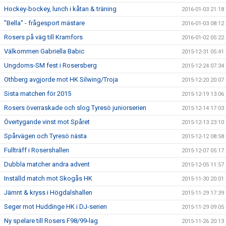
Hockey-bockey, lunch i kåtan & träning
2016-01-03 21:18
"Bella" - frågesport mästare
2016-01-03 08:12
Rosers på väg till Kramfors
2016-01-02 05:22
Välkommen Gabriella Babic
2015-12-31 05:41
Ungdoms-SM fest i Rosersberg
2015-12-24 07:34
Othberg avgjorde mot HK Silwing/Troja
2015-12-20 20:07
Sista matchen för 2015
2015-12-19 13:06
Rosers överraskade och slog Tyresö juniorserien
2015-12-14 17:03
Övertygande vinst mot Spåret
2015-12-13 23:10
Spårvägen och Tyresö nästa
2015-12-12 08:58
Fullträff i Rosershallen
2015-12-07 05:17
Dubbla matcher andra advent
2015-12-05 11:57
Inställd match mot Skogås HK
2015-11-30 20:01
Jämnt & kryss i Högdalshallen
2015-11-29 17:39
Seger mot Huddinge HK i DJ-serien
2015-11-29 09:05
Ny spelare till Rosers F98/99-lag
2015-11-26 20:13