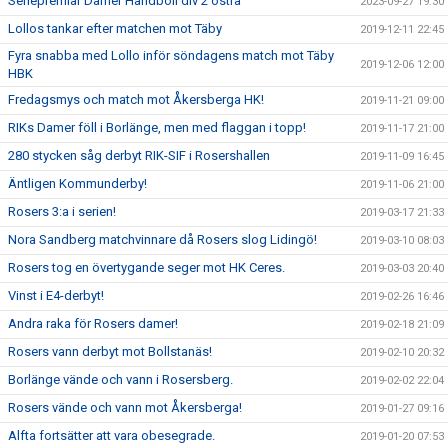
Seriepremiär Damer Handboll div 2 östra
2023-09-27 19:30
Lollos tankar efter matchen mot Täby
2019-12-11 22:45
Fyra snabba med Lollo inför söndagens match mot Täby
2019-12-06 12:00
HBK
Fredagsmys och match mot Åkersberga HK!
2019-11-21 09:00
RIKs Damer föll i Borlänge, men med flaggan i topp!
2019-11-17 21:00
280 stycken såg derbyt RIK-SIF i Rosershallen
2019-11-09 16:45
Äntligen Kommunderby!
2019-11-06 21:00
Rosers 3:a i serien!
2019-03-17 21:33
Nora Sandberg matchvinnare då Rosers slog Lidingö!
2019-03-10 08:03
Rosers tog en övertygande seger mot HK Ceres.
2019-03-03 20:40
Vinst i E4-derbyt!
2019-02-26 16:46
Andra raka för Rosers damer!
2019-02-18 21:09
Rosers vann derbyt mot Bollstanäs!
2019-02-10 20:32
Borlänge vände och vann i Rosersberg.
2019-02-02 22:04
Rosers vände och vann mot Åkersberga!
2019-01-27 09:16
Alfta fortsätter att vara obesegrade.
2019-01-20 07:53