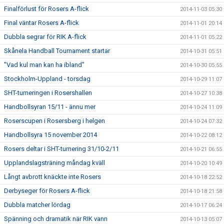
Finalförlust för Rosers A-flick
2014-11-03 05:30
Final väntar Rosers A-flick
2014-11-01 20:14
Dubbla segrar för RIK A-flick
2014-11-01 05:22
Skånela Handball Tournament startar
2014-10-31 05:51
"Vad kul man kan ha ibland"
2014-10-30 05:55
Stockholm-Uppland - torsdag
2014-10-29 11:07
SHT-turneringen i Rosershallen
2014-10-27 10:38
Handbollsyran 15/11 - ännu mer
2014-10-24 11:09
Roserscupen i Rosersberg i helgen
2014-10-24 07:32
Handbollsyra 15 november 2014
2014-10-22 08:12
Rosers deltar i SHT-turnering 31/10-2/11
2014-10-21 06:55
Upplandslagsträning måndag kväll
2014-10-20 10:49
Långt avbrott knäckte inte Rosers
2014-10-18 22:52
Derbyseger för Rosers A-flick
2014-10-18 21:58
Dubbla matcher lördag
2014-10-17 06:24
Spänning och dramatik när RIK vann
2014-10-13 05:07