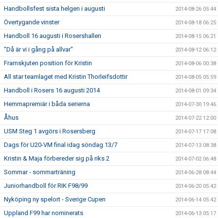
Handbollsfest sista helgen i augusti
2014-08-26 05:44
Övertygande vinster
2014-08-18 06:25
Handboll 16 augusti i Rosershallen
2014-08-15 06:21
"Då är vi i gång på allvar"
2014-08-12 06:12
Framskjuten position för Kristin
2014-08-06 00:38
All star teamlaget med Kristin Thorleifsdottir
2014-08-05 05:59
Handboll i Rosers 16 augusti 2014
2014-08-01 09:34
Hemmapremiär i båda serierna
2014-07-30 19:46
Åhus
2014-07-22 12:00
USM Steg 1 avgörs i Rosersberg
2014-07-17 17:08
Dags för U20-VM final idag söndag 13/7
2014-07-13 08:38
Kristin & Maja förbereder sig på riks 2
2014-07-02 06:48
Sommar - sommarträning
2014-06-28 08:44
Juniorhandboll för RIK F98/99
2014-06-20 05:42
Nyköping ny spelort - Sverige Cupen
2014-06-14 05:42
Uppland F99 har nominerats
2014-06-13 05:17