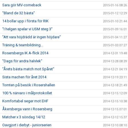
Sara gör MV-comeback
2015-01-16 08:26
"Bland de 32 bästa"
2015-01-12 12:29
14 bollar upp i första för RIK
2015-01-10 21:44
"I helgen spelar vi USM steg 3"
2015-01-09 16:01
"Att vara höjdrädd är ingen höjdare"
2015-01-04 11:27
Träning & teambildning...
2015-01-03 07:27
Rosersbergs IK A-flick 2014
2014-12-31 19:48
"Dags för andra halvlek"
2014-12-28 08:39
"Årets bästa match mot Spåret"
2014-12-21 04:19
Sista machen för året 2014
2014-12-19 23:11
Tomten på besök i Rosershallen
2014-12-18 21:49
100 % närvaro i målprotokollet
2014-12-15 12:09
Komfortabel seger mot EHF
2014-12-15 10:38
Åkersberga vann i Rosersberg
2014-12-15 07:01
Matcher x 3 söndag 14/12
2014-12-12 15:37
Oavgjort i derbyt - juniorserien
2014-12-10 08:10