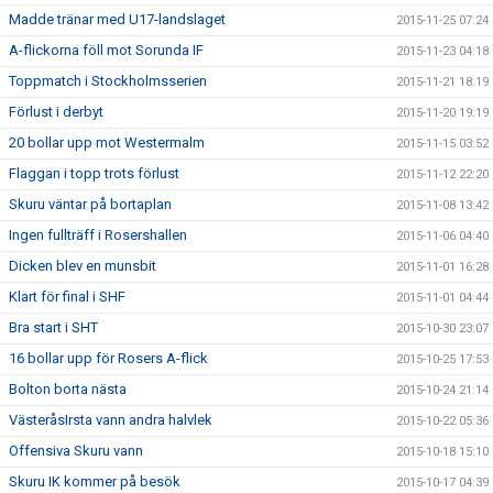
Madde tränar med U17-landslaget
2015-11-25 07:24
A-flickorna föll mot Sorunda IF
2015-11-23 04:18
Toppmatch i Stockholmsserien
2015-11-21 18:19
Förlust i derbyt
2015-11-20 19:19
20 bollar upp mot Westermalm
2015-11-15 03:52
Flaggan i topp trots förlust
2015-11-12 22:20
Skuru väntar på bortaplan
2015-11-08 13:42
Ingen fullträff i Rosershallen
2015-11-06 04:40
Dicken blev en munsbit
2015-11-01 16:28
Klart för final i SHF
2015-11-01 04:44
Bra start i SHT
2015-10-30 23:07
16 bollar upp för Rosers A-flick
2015-10-25 17:53
Bolton borta nästa
2015-10-24 21:14
VästeråsIrsta vann andra halvlek
2015-10-22 05:36
Offensiva Skuru vann
2015-10-18 15:10
Skuru IK kommer på besök
2015-10-17 04:39