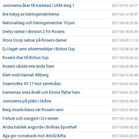
Juniorerna åker till Karlstad i USM steg 1
2017-07-01 03:11
Bra betyg av träningsmatcherna
2017-06-12 05:37
Nationaldag och träningsmatcher 10 juni
2017-06-06 05:36
Derby väntar i division 2 för Rosers
2017-05-18 05:39
Stora Coop satsar på Rosers damer
2017-05-09 11:10
DJ-laget vann silvermedaljer i Bohus Cup
2017-05-08 06:28
Rosers drar till Bohus Cup
2017-05-05 06:52
Rosers nådde inte ända fram
2017-04-30 08:24
Klart med Hannah Altberg
2017-04-15 04:48
Osannolika 47-17 mot serietvåan
2017-04-02 06:04
Damernas sista ikväll och Emma flyttar hem
2017-04-01 05:20
Juniorerna på plats i Skåne
2017-03-25 08:23
Berg visade klass när Rosers vann
2017-03-21 04:50
Förlust och oavgjort i DJ-serien
2017-03-13 05:32
Andra halvlek avgjorde i Bollnäs Sporthall
2017-03-06 06:33
Ajja gör comeback mot Arbrå/Alfta
2017-03-04 20:29