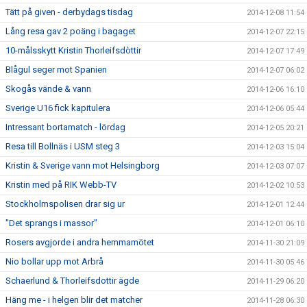
Tätt på given - derbydags tisdag
2014-12-08 11:54
Lång resa gav 2 poäng i bagaget
2014-12-07 22:15
10-målsskytt Kristin Thorleifsdòttir
2014-12-07 17:49
Blågul seger mot Spanien
2014-12-07 06:02
Skogås vände & vann
2014-12-06 16:10
Sverige U16 fick kapitulera
2014-12-06 05:44
Intressant bortamatch - lördag
2014-12-05 20:21
Resa till Bollnäs i USM steg 3
2014-12-03 15:04
Kristin & Sverige vann mot Helsingborg
2014-12-03 07:07
Kristin med på RIK Webb-TV
2014-12-02 10:53
Stockholmspolisen drar sig ur
2014-12-01 12:44
"Det sprangs i massor"
2014-12-01 06:10
Rosers avgjorde i andra hemmamötet
2014-11-30 21:09
Nio bollar upp mot Arbrå
2014-11-30 05:46
Schaerlund & Thorleifsdottir ägde
2014-11-29 06:20
Häng me - i helgen blir det matcher
2014-11-28 06:30