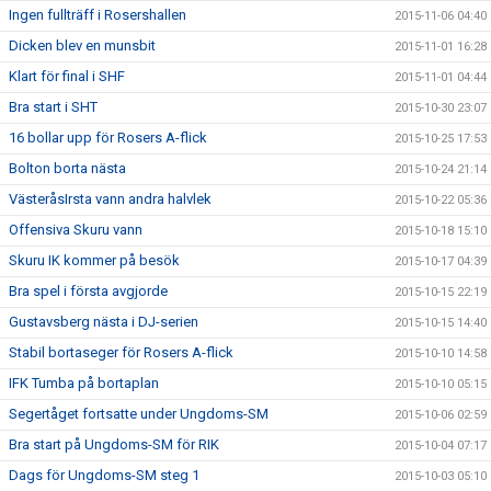
Ingen fullträff i Rosershallen
2015-11-06 04:40
Dicken blev en munsbit
2015-11-01 16:28
Klart för final i SHF
2015-11-01 04:44
Bra start i SHT
2015-10-30 23:07
16 bollar upp för Rosers A-flick
2015-10-25 17:53
Bolton borta nästa
2015-10-24 21:14
VästeråsIrsta vann andra halvlek
2015-10-22 05:36
Offensiva Skuru vann
2015-10-18 15:10
Skuru IK kommer på besök
2015-10-17 04:39
Bra spel i första avgjorde
2015-10-15 22:19
Gustavsberg nästa i DJ-serien
2015-10-15 14:40
Stabil bortaseger för Rosers A-flick
2015-10-10 14:58
IFK Tumba på bortaplan
2015-10-10 05:15
Segertåget fortsatte under Ungdoms-SM
2015-10-06 02:59
Bra start på Ungdoms-SM för RIK
2015-10-04 07:17
Dags för Ungdoms-SM steg 1
2015-10-03 05:10