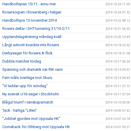
Handbollsyran 15/11 - ännu mer
2014-10-24 11:09
Roserscupen i Rosersberg i helgen
2014-10-24 07:32
Handbollsyra 15 november 2014
2014-10-22 08:12
Rosers deltar i SHT-turnering 31/10-2/11
2014-10-21 06:55
Upplandslagsträning måndag kväll
2014-10-20 10:49
Långt avbrott knäckte inte Rosers
2014-10-18 22:52
Derbyseger för Rosers A-flick
2014-10-18 21:58
Dubbla matcher lördag
2014-10-17 06:24
Spänning och dramatik när RIK vann
2014-10-13 05:07
Fem måls överläge mot Skuru
2014-10-13 04:43
"Vi laddar upp för söndag"
2014-10-11 07:15
Ny svensk U16-seger i Stockholm
2014-10-11 07:04
Blågul triumf i vänskapsmatch
2014-10-10 05:06
Tack - härliga "Lillen"
2014-10-09 07:42
"Jobbet gjordes mot Uppsala HK"
2014-10-07 23:18
Comeback för Othberg mot Uppsala HK
2014-10-07 09:27