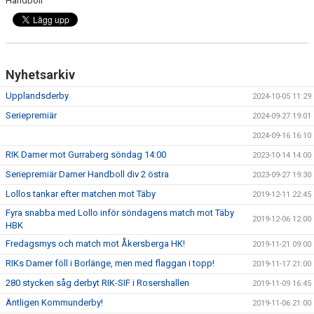
Handboll
KONTAKT
DOKUMENT
BILDGALLERI
Nyhetsarkiv
Upplandsderby
2024-10-05 11:29
MATCHER
Seriepremiär
2024-09-27 19:01
2024-09-16 16:10
RIK Damer mot Gurraberg söndag 14:00
2023-10-14 14:00
Seriepremiär Damer Handboll div 2 östra
2023-09-27 19:30
Lollos tankar efter matchen mot Täby
2019-12-11 22:45
Fyra snabba med Lollo inför söndagens match mot Täby
2019-12-06 12:00
HBK
Fredagsmys och match mot Åkersberga HK!
2019-11-21 09:00
RIKs Damer föll i Borlänge, men med flaggan i topp!
2019-11-17 21:00
280 stycken såg derbyt RIK-SIF i Rosershallen
2019-11-09 16:45
Äntligen Kommunderby!
2019-11-06 21:00