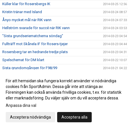
Küller klar för Rosersbergs IK
2014-03-25 12:56
Kristin tränar med Island
2014-03-24 08:57
Ånyo mycket mål när RIK vann
2014-03-24 07:33
Hellström svarade för succé när RIK vann
2014-03-24 03:53
"Sista grundseriematcherna söndag"
2014-03-23 04:54
Fullträff mot Skånela IF för Rosers-tjejer
2014-03-23 04:44
Rosersberg tar en hedrande tredje plats
2014-03-23 04:31
Spelschemat för DM klart
2014-03-22 10:07
Sista grundomgången för F98/99
2014-03-21 04:22
Rosersberg F 98/99 slog Spårvägen på hemmaplan
2014-03-16 20:18
För att hemsidan ska fungera korrekt använder vi nödvändiga
Rosersberg bortaslog Rimbo i Upplandsserien F96-98
2014-03-16 20:13
cookies från SportAdmin. Dessa går inte att stänga av.
Seger för F 99 mot Spånga
Föreningen kan också använda frivilliga cookies, t.ex. för statistik
2014-03-16 20:10
eller marknadsföring. Du väljer själv om du vill acceptera dessa.
RIK malde sönder Haninge HK
2014-03-10 04:24
Anpassa dina val
17 bollar + mot Uppsala HK
2014-03-10 03:42
"Oj, så enkelt det blev mot BSK"
2014-03-08 19:15
Acceptera nödvändiga
Acceptera alla
Toppen mot botten
2014-03-07 05:33