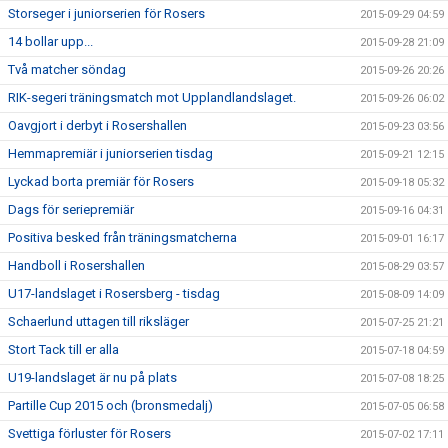
Storseger i juniorserien för Rosers
2015-09-29 04:59
14 bollar upp...
2015-09-28 21:09
Två matcher söndag
2015-09-26 20:26
RIK-segeri träningsmatch mot Upplandlandslaget.
2015-09-26 06:02
Oavgjort i derbyt i Rosershallen
2015-09-23 03:56
Hemmapremiär i juniorserien tisdag
2015-09-21 12:15
Lyckad borta premiär för Rosers
2015-09-18 05:32
Dags för seriepremiär
2015-09-16 04:31
Positiva besked från träningsmatcherna
2015-09-01 16:17
Handboll i Rosershallen
2015-08-29 03:57
U17-landslaget i Rosersberg - tisdag
2015-08-09 14:09
Schaerlund uttagen till riksläger
2015-07-25 21:21
Stort Tack till er alla
2015-07-18 04:59
U19-landslaget är nu på plats
2015-07-08 18:25
Partille Cup 2015 och (bronsmedalj)
2015-07-05 06:58
Svettiga förluster för Rosers
2015-07-02 17:11