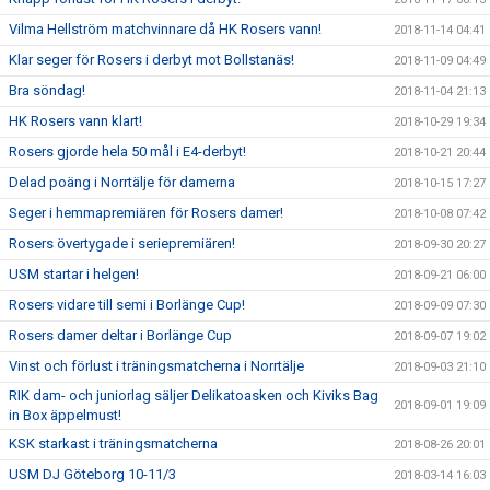
Vilma Hellström matchvinnare då HK Rosers vann!
2018-11-14 04:41
Klar seger för Rosers i derbyt mot Bollstanäs!
2018-11-09 04:49
Bra söndag!
2018-11-04 21:13
HK Rosers vann klart!
2018-10-29 19:34
Rosers gjorde hela 50 mål i E4-derbyt!
2018-10-21 20:44
Delad poäng i Norrtälje för damerna
2018-10-15 17:27
Seger i hemmapremiären för Rosers damer!
2018-10-08 07:42
Rosers övertygade i seriepremiären!
2018-09-30 20:27
USM startar i helgen!
2018-09-21 06:00
Rosers vidare till semi i Borlänge Cup!
2018-09-09 07:30
Rosers damer deltar i Borlänge Cup
2018-09-07 19:02
Vinst och förlust i träningsmatcherna i Norrtälje
2018-09-03 21:10
RIK dam- och juniorlag säljer Delikatoasken och Kiviks Bag
2018-09-01 19:09
in Box äppelmust!
KSK starkast i träningsmatcherna
2018-08-26 20:01
USM DJ Göteborg 10-11/3
2018-03-14 16:03