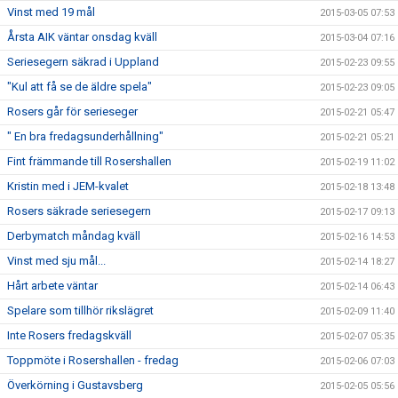
Vinst med 19 mål
2015-03-05 07:53
Årsta AIK väntar onsdag kväll
2015-03-04 07:16
Seriesegern säkrad i Uppland
2015-02-23 09:55
"Kul att få se de äldre spela"
2015-02-23 09:05
Rosers går för serieseger
2015-02-21 05:47
" En bra fredagsunderhållning"
2015-02-21 05:21
Fint främmande till Rosershallen
2015-02-19 11:02
Kristin med i JEM-kvalet
2015-02-18 13:48
Rosers säkrade seriesegern
2015-02-17 09:13
Derbymatch måndag kväll
2015-02-16 14:53
Vinst med sju mål...
2015-02-14 18:27
Hårt arbete väntar
2015-02-14 06:43
Spelare som tillhör rikslägret
2015-02-09 11:40
Inte Rosers fredagskväll
2015-02-07 05:35
Toppmöte i Rosershallen - fredag
2015-02-06 07:03
Överkörning i Gustavsberg
2015-02-05 05:56