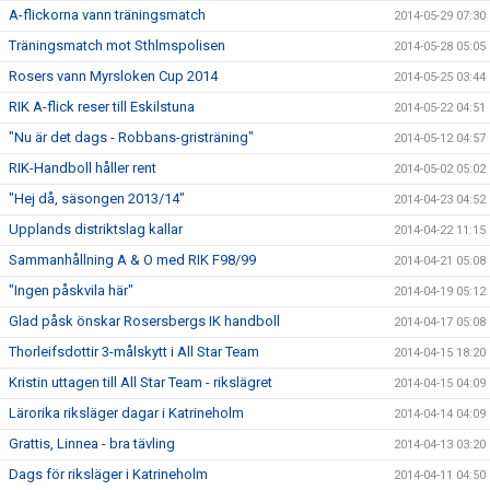
A-flickorna vann träningsmatch
2014-05-29 07:30
Träningsmatch mot Sthlmspolisen
2014-05-28 05:05
Rosers vann Myrsloken Cup 2014
2014-05-25 03:44
RIK A-flick reser till Eskilstuna
2014-05-22 04:51
"Nu är det dags - Robbans-gristräning"
2014-05-12 04:57
RIK-Handboll håller rent
2014-05-02 05:02
"Hej då, säsongen 2013/14"
2014-04-23 04:52
Upplands distriktslag kallar
2014-04-22 11:15
Sammanhållning A & O med RIK F98/99
2014-04-21 05:08
"Ingen påskvila här"
2014-04-19 05:12
Glad påsk önskar Rosersbergs IK handboll
2014-04-17 05:08
Thorleifsdottir 3-målskytt i All Star Team
2014-04-15 18:20
Kristin uttagen till All Star Team - rikslägret
2014-04-15 04:09
Lärorika riksläger dagar i Katrineholm
2014-04-14 04:09
Grattis, Linnea - bra tävling
2014-04-13 03:20
Dags för riksläger i Katrineholm
2014-04-11 04:50