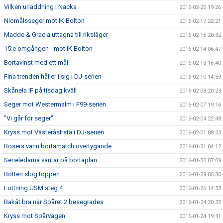
Vilken urladdning i Nacka
2016-02-20 19:26
Niomålsseger mot IK Bolton
2016-02-17 22:21
Madde & Gracia uttagna till riksläger
2016-02-15 20:32
15:e omgången - mot IK Bolton
2016-02-14 06:47
Bortavinst med ett mål
2016-02-13 16:40
Fina trenden håller i sig i DJ-serien
2016-02-10 14:59
Skånela IF på tisdag kväll
2016-02-08 20:23
Seger mot Westermalm i F99-serien
2016-02-07 19:16
"Vi går för seger"
2016-02-04 22:48
Kryss mot VästeråsIrsta i DJ-serien
2016-02-01 08:23
Rosers vann bortamatch övertygande
2016-01-31 04:12
Serieledarna väntar på bortaplan
2016-01-30 07:09
Botten slog toppen
2016-01-29 05:30
Lottning USM steg 4
2016-01-26 14:53
Bakåt bra när Spåret 2 besegrades
2016-01-24 20:35
Kryss mot Spårvägen
2016-01-24 19:31