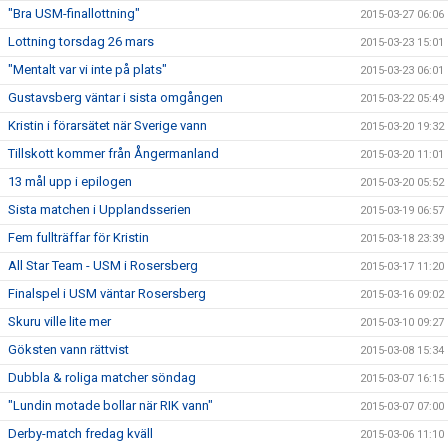
"Bra USM-finallottning"
2015-03-27 06:06
Lottning torsdag 26 mars
2015-03-23 15:01
"Mentalt var vi inte på plats"
2015-03-23 06:01
Gustavsberg väntar i sista omgången
2015-03-22 05:49
Kristin i förarsätet när Sverige vann
2015-03-20 19:32
Tillskott kommer från Ångermanland
2015-03-20 11:01
13 mål upp i epilogen
2015-03-20 05:52
Sista matchen i Upplandsserien
2015-03-19 06:57
Fem fullträffar för Kristin
2015-03-18 23:39
All Star Team - USM i Rosersberg
2015-03-17 11:20
Finalspel i USM väntar Rosersberg
2015-03-16 09:02
Skuru ville lite mer
2015-03-10 09:27
Göksten vann rättvist
2015-03-08 15:34
Dubbla & roliga matcher söndag
2015-03-07 16:15
"Lundin motade bollar när RIK vann"
2015-03-07 07:00
Derby-match fredag kväll
2015-03-06 11:10