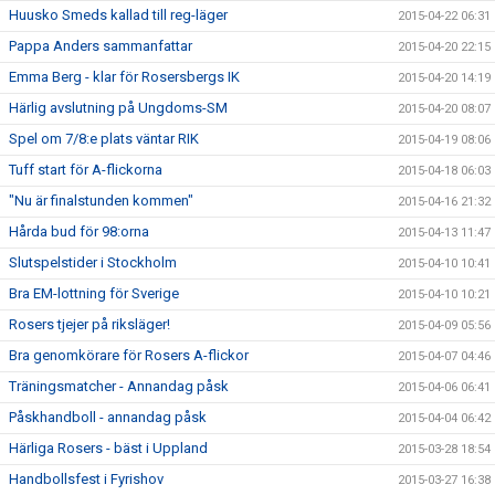
Huusko Smeds kallad till reg-läger
2015-04-22 06:31
Pappa Anders sammanfattar
2015-04-20 22:15
Emma Berg - klar för Rosersbergs IK
2015-04-20 14:19
Härlig avslutning på Ungdoms-SM
2015-04-20 08:07
Spel om 7/8:e plats väntar RIK
2015-04-19 08:06
Tuff start för A-flickorna
2015-04-18 06:03
"Nu är finalstunden kommen"
2015-04-16 21:32
Hårda bud för 98:orna
2015-04-13 11:47
Slutspelstider i Stockholm
2015-04-10 10:41
Bra EM-lottning för Sverige
2015-04-10 10:21
Rosers tjejer på riksläger!
2015-04-09 05:56
Bra genomkörare för Rosers A-flickor
2015-04-07 04:46
Träningsmatcher - Annandag påsk
2015-04-06 06:41
Påskhandboll - annandag påsk
2015-04-04 06:42
Härliga Rosers - bäst i Uppland
2015-03-28 18:54
Handbollsfest i Fyrishov
2015-03-27 16:38