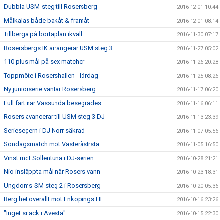
Dubbla USM-steg till Rosersberg
2016-12-01 10:44
Målkalas både bakåt & framåt
2016-12-01 08:14
Tillberga på bortaplan ikväll
2016-11-30 07:17
Rosersbergs IK arrangerar USM steg 3
2016-11-27 05:02
110 plus mål på sex matcher
2016-11-26 20:28
Toppmöte i Rosershallen - lördag
2016-11-25 08:26
Ny juniorserie väntar Rosersberg
2016-11-17 06:20
Full fart när Vassunda besegrades
2016-11-16 06:11
Rosers avancerar till USM steg 3 DJ
2016-11-13 23:39
Seriesegern i DJ Norr säkrad
2016-11-07 05:56
Söndagsmatch mot VästeråsIrsta
2016-11-05 16:50
Vinst mot Sollentuna i DJ-serien
2016-10-28 21:21
Nio insläppta mål när Rosers vann
2016-10-23 18:31
Ungdoms-SM steg 2 i Rosersberg
2016-10-20 05:36
Berg het överallt mot Enköpings HF
2016-10-16 23:26
"Inget snack i Avesta"
2016-10-15 22:30