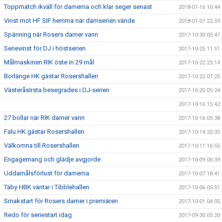
Toppmatch ikväll för damerna och klar seger senast
2018-01-16 10:44
Vinst mot HF SIF hemma när damserien vände
2018-01-07 22:59
Spänning när Rosers damer vann
2017-10-30 05:47
Serievinst för DJ i höstserien
2017-10-25 11:51
Målmaskinen RIK öste in 29 mål
2017-10-22 23:14
Borlänge HK gästar Rosershallen
2017-10-22 07:25
VästeråsIrsta besegrades i DJ-serien
2017-10-20 05:24
2017-10-16 15:42
27 bollar när RIK damer vann
2017-10-16 05:38
Falu HK gästar Rosershallen
2017-10-14 20:35
Välkomna till Rosershallen
2017-10-11 16:55
Engagemang och glädje avgjorde
2017-10-09 06:39
Uddamålsförlust för damerna
2017-10-07 18:41
Täby HBK väntar i Tibblehallen
2017-10-06 05:51
Smakstart för Rosers damer i premiären
2017-10-01 04:05
Redo för seriestart idag
2017-09-30 05:20