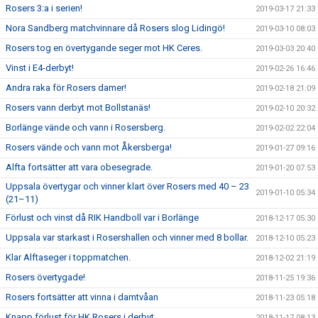
Rosers 3:a i serien!
2019-03-17 21:33
Nora Sandberg matchvinnare då Rosers slog Lidingö!
2019-03-10 08:03
Rosers tog en övertygande seger mot HK Ceres.
2019-03-03 20:40
Vinst i E4-derbyt!
2019-02-26 16:46
Andra raka för Rosers damer!
2019-02-18 21:09
Rosers vann derbyt mot Bollstanäs!
2019-02-10 20:32
Borlänge vände och vann i Rosersberg.
2019-02-02 22:04
Rosers vände och vann mot Åkersberga!
2019-01-27 09:16
Alfta fortsätter att vara obesegrade.
2019-01-20 07:53
Uppsala övertygar och vinner klart över Rosers med 40 – 23
2019-01-10 05:34
(21–11)
Förlust och vinst då RIK Handboll var i Borlänge
2018-12-17 05:30
Uppsala var starkast i Rosershallen och vinner med 8 bollar.
2018-12-10 05:23
Klar Alftaseger i toppmatchen.
2018-12-02 21:19
Rosers övertygade!
2018-11-25 19:36
Rosers fortsätter att vinna i damtvåan
2018-11-23 05:18
Knapp förlust för HK Rosers i derbyt.
2018-11-17 08:13