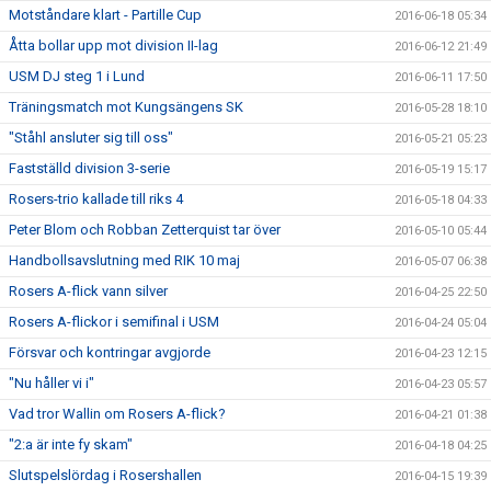
Motståndare klart - Partille Cup
2016-06-18 05:34
Åtta bollar upp mot division II-lag
2016-06-12 21:49
USM DJ steg 1 i Lund
2016-06-11 17:50
Träningsmatch mot Kungsängens SK
2016-05-28 18:10
"Ståhl ansluter sig till oss"
2016-05-21 05:23
Fastställd division 3-serie
2016-05-19 15:17
Rosers-trio kallade till riks 4
2016-05-18 04:33
Peter Blom och Robban Zetterquist tar över
2016-05-10 05:44
Handbollsavslutning med RIK 10 maj
2016-05-07 06:38
Rosers A-flick vann silver
2016-04-25 22:50
Rosers A-flickor i semifinal i USM
2016-04-24 05:04
Försvar och kontringar avgjorde
2016-04-23 12:15
"Nu håller vi i"
2016-04-23 05:57
Vad tror Wallin om Rosers A-flick?
2016-04-21 01:38
"2:a är inte fy skam"
2016-04-18 04:25
Slutspelslördag i Rosershallen
2016-04-15 19:39