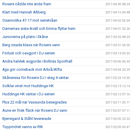
Rosers nådde inte ända fram
2017-04-30 08:24
Klart med Hannah Altberg
2017-04-15 04:48
Osannolika 47-17 mot serietvåan
2017-04-02 06:04
Damernas sista ikväll och Emma flyttar hem
2017-04-01 05:20
Juniorerna på plats i Skåne
2017-03-25 08:23
Berg visade klass när Rosers vann
2017-03-21 04:50
Förlust och oavgjort i DJ-serien
2017-03-13 05:32
Andra halvlek avgjorde i Bollnäs Sporthall
2017-03-06 06:33
Ajja gör comeback mot Arbrå/Alfta
2017-03-04 20:29
Skåneresa för Rosers DJ i steg 4 väntar
2017-02-23 14:35
Solklar vinst mot Huddinge HK
2017-02-13 12:14
Huddinge HK väntar i DJ-serien
2017-02-12 07:16
Plus 22 mål när Vassunda besegrades
2017-02-11 05:11
Aune en frisk fläck när Rosers DJ vann
2017-02-07 07:11
Bjerregard & Ståhl levererade
2017-02-05 23:22
Toppmötet vanns av RIK
2017-02-05 05:47