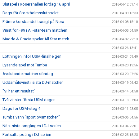
Slutspel i Rosershallen lördag 16 april
2016-04-12 01:14
Dags för Stockholmsslutspelet
2016-04-09 13:33
Främre korsbandet trasigt på Nora
2016-04-08 15:10
Vinst för F99 i All-star-team matchen
2016-04-05 04:59
Madde & Gracia spelar All Star match
2016-04-02 22:13
2016-03-26 13:41
Lottningen inför USM-finalhelgen
2016-03-24 09:49
Lysande spel mot Tumba
2016-03-20 19:56
Avslutande matcher söndag
2016-03-20 07:26
Uddamålsvinst i sista DJ-matchen
2016-03-19 06:42
"Vi har ett resultat"
2016-03-14 04:58
Två vinster första USM-dagen
2016-03-13 07:03
Dags för USM-steg 4
2016-03-11 23:05
Tumba vann “sportlovsmatchen”
2016-03-06 04:56
Näst sista omgången i DJ-serien
2016-03-04 22:01
Fortsatta poäng i DJ-serien
2016-02-23 15:23