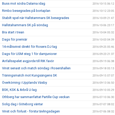
Buss mot södra Dalarna idag
2016-10-15 06:12
Rimbo besegrades på bortaplan
2016-10-12 23:05
Stabilt spel när Hallstammars SK besegrades
2016-10-09 21:47
Hallstahammars SK på söndag
2016-10-06 23:17
Bra start i trean
2016-10-04 05:32
Dags för premiär
2016-10-03 04:39
14-målsvinst direkt för Rosers DJ-lag
2016-09-25 05:46
Dags för USM steg 1 för damjuniorer
2016-09-23 21:37
Anfallsspelet avgjorde till RIK favör
2016-09-19 06:38
Vinst senast och match söndag i Rosershallen
2016-09-18 05:13
Träningsmatch mot Kungsängens SK
2016-09-15 07:07
Överkörning i Upplands Väsby
2016-09-13 06:50
BSK, KSK & Arbrå U-lag
2016-09-10 05:29
Othberg har sammanfattat Partille Cup veckan
2016-07-10 06:30
Solig dag i Göteborg väntar
2016-07-07 08:02
Vinst och förlust - första tävlingsdagen
2016-07-06 08:32