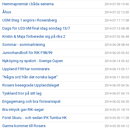
Hemmapremiär i båda serierna
2014-07-30 19:46
Åhus
2014-07-22 12:00
USM Steg 1 avgörs i Rosersberg
2014-07-17 17:08
Dags för U20-VM final idag söndag 13/7
2014-07-13 08:38
Kristin & Maja förbereder sig på riks 2
2014-07-02 06:48
Sommar - sommarträning
2014-06-28 08:44
Juniorhandboll för RIK F98/99
2014-06-20 05:42
Nyköping ny spelort - Sverige Cupen
2014-06-14 05:42
Uppland F99 har nominerats
2014-06-13 05:17
"Några ord från det norska laget"
2014-06-11 04:03
Rosers besegrade Upplandslaget
2014-06-09 04:26
Tyskland tror på sitt lag
2014-06-07 06:19
Engagemang och bra försvarsspel
2014-06-02 04:20
Bra intryck gav RIK-seger
2014-05-31 18:19
Först Skuru... och sedan IFK Tumba HK
2014-05-30 17:28
Garme kommer till Rosers
2014-05-30 04:12