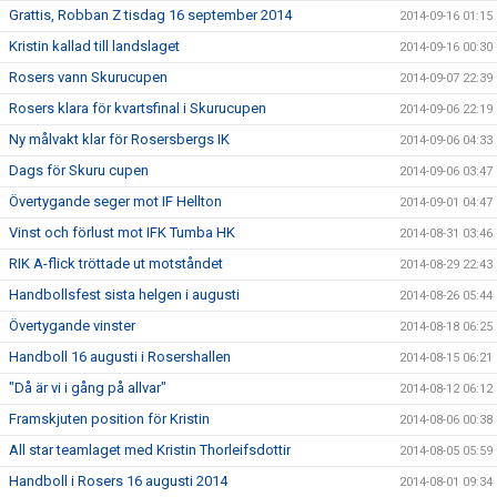
Grattis, Robban Z tisdag 16 september 2014
2014-09-16 01:15
Kristin kallad till landslaget
2014-09-16 00:30
Rosers vann Skurucupen
2014-09-07 22:39
Rosers klara för kvartsfinal i Skurucupen
2014-09-06 22:19
Ny målvakt klar för Rosersbergs IK
2014-09-06 04:33
Dags för Skuru cupen
2014-09-06 03:47
Övertygande seger mot IF Hellton
2014-09-01 04:47
Vinst och förlust mot IFK Tumba HK
2014-08-31 03:46
RIK A-flick tröttade ut motståndet
2014-08-29 22:43
Handbollsfest sista helgen i augusti
2014-08-26 05:44
Övertygande vinster
2014-08-18 06:25
Handboll 16 augusti i Rosershallen
2014-08-15 06:21
"Då är vi i gång på allvar"
2014-08-12 06:12
Framskjuten position för Kristin
2014-08-06 00:38
All star teamlaget med Kristin Thorleifsdottir
2014-08-05 05:59
Handboll i Rosers 16 augusti 2014
2014-08-01 09:34