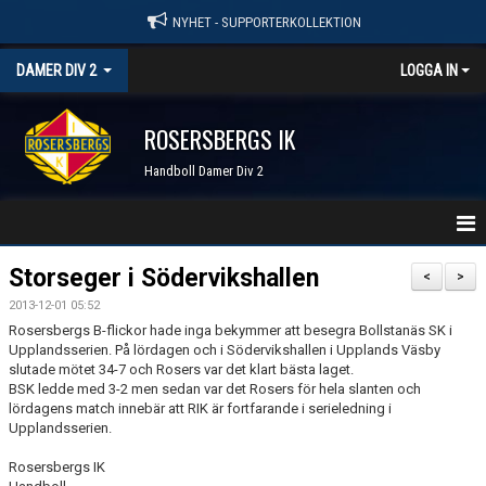
NYHET - SUPPORTERKOLLEKTION
DAMER DIV 2
LOGGA IN
ROSERSBERGS IK
Handboll Damer Div 2
STARTSIDA
Storseger i Södervikshallen
<
>
2013-12-01 05:52
NYHETER
Rosersbergs B-flickor hade inga bekymmer att besegra Bollstanäs SK i
Upplandsserien. På lördagen och i Södervikshallen i Upplands Väsby
KALENDER
slutade mötet 34-7 och Rosers var det klart bästa laget.
BSK ledde med 3-2 men sedan var det Rosers för hela slanten och
TRUPPEN
lördagens match innebär att RIK är fortfarande i serieledning i
Upplandsserien.
SERIER & RESULTAT
Rosersbergs IK