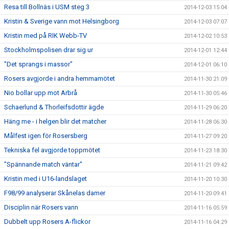
Resa till Bollnäs i USM steg 3
2014-12-03 15:04
Kristin & Sverige vann mot Helsingborg
2014-12-03 07:07
Kristin med på RIK Webb-TV
2014-12-02 10:53
Stockholmspolisen drar sig ur
2014-12-01 12:44
"Det sprangs i massor"
2014-12-01 06:10
Rosers avgjorde i andra hemmamötet
2014-11-30 21:09
Nio bollar upp mot Arbrå
2014-11-30 05:46
Schaerlund & Thorleifsdottir ägde
2014-11-29 06:20
Häng me - i helgen blir det matcher
2014-11-28 06:30
Målfest igen för Rosersberg
2014-11-27 09:20
Tekniska fel avgjorde toppmötet
2014-11-23 18:30
"Spännande match väntar"
2014-11-21 09:42
Kristin med i U16-landslaget
2014-11-20 10:30
F98/99 analyserar Skånelas damer
2014-11-20 09:41
Disciplin när Rosers vann
2014-11-16 05:59
Dubbelt upp Rosers A-flickor
2014-11-16 04:29