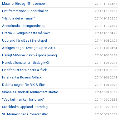
Matcher lördag 15 november
2014-11-14 08:41
Fint främmande i Rosershallen
2014-11-13 07:01
"Här blir det en smäll"
2014-11-12 06:00
Annorlunda träningsredskap
2014-11-10 21:39
Gracia - Sveriges bästa målvakt
2014-11-10 04:46
Uppland får slåss i B-slutspel
2014-11-08 21:09
Äntligen dags - SverigeCupen 2014
2014-11-07 04:54
Härligt MV-spel gav två goda poäng
2014-11-05 05:58
Handbollsmatcher - tisdag kväll
2014-11-04 00:12
Finalförlust för Rosers A-flick
2014-11-03 05:30
Final väntar Rosers A-flick
2014-11-01 20:14
Dubbla segrar för RIK A-flick
2014-11-01 05:22
Skånela Handball Tournament startar
2014-10-31 05:51
"Vad kul man kan ha ibland"
2014-10-30 05:55
Stockholm-Uppland - torsdag
2014-10-29 11:07
SHT-turneringen i Rosershallen
2014-10-27 10:38