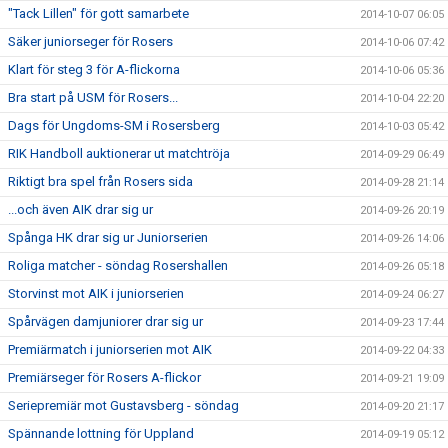
"Tack Lillen" för gott samarbete
2014-10-07 06:05
Säker juniorseger för Rosers
2014-10-06 07:42
Klart för steg 3 för A-flickorna
2014-10-06 05:36
Bra start på USM för Rosers...
2014-10-04 22:20
Dags för Ungdoms-SM i Rosersberg
2014-10-03 05:42
RIK Handboll auktionerar ut matchtröja
2014-09-29 06:49
Riktigt bra spel från Rosers sida
2014-09-28 21:14
...och även AIK drar sig ur
2014-09-26 20:19
Spånga HK drar sig ur Juniorserien
2014-09-26 14:06
Roliga matcher - söndag Rosershallen
2014-09-26 05:18
Storvinst mot AIK i juniorserien
2014-09-24 06:27
Spårvägen damjuniorer drar sig ur
2014-09-23 17:44
Premiärmatch i juniorserien mot AIK
2014-09-22 04:33
Premiärseger för Rosers A-flickor
2014-09-21 19:09
Seriepremiär mot Gustavsberg - söndag
2014-09-20 21:17
Spännande lottning för Uppland
2014-09-19 05:12