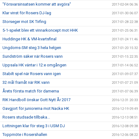
"Försvarsinsatsen kommer att avgöra"
2017-02-04 06:36
Klar vinst för Rosers DJ-lag
2017-01-30 06:07
Storseger mot SK Tirfing
2017-01-28 22:38
5-1-spelet blev ett vinnarkoncept mot HHK
2017-01-25 06:31
Huddinge HK & VM-kvartsfinal
2017-01-24 11:46
Ungdoms-SM steg 3 hela helgen
2017-01-20 15:32
Sundström säker när Rosers vann
2017-01-15 22:35
Uppsala HK väntar i 12:e omgången
2017-01-14 06:52
Stabilt spel när Rosers vann igen
2017-01-09 07:37
32 mål framåt när RIK vann
2017-01-07 21:09
Årets första match för damerna
2017-01-07 06:39
RIK Handboll önskar Gott Nytt År 2017
2016-12-31 20:33
Oavgjort för juniorerna mot Nacka HK
2016-12-19 09:49
Rosers studsade tillbaka...
2016-12-13 08:51
Lottningen klar för steg 3 i USM DJ
2016-12-08 09:38
Toppmöte i Rosershallen
2016-12-06 08:22