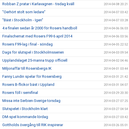
Robban Z pratar i Karlavagnen - tisdag kväll
2014-04-08 20:21
"Oerhört stolt som ledare"
2014-04-07 03:42
"Bäst i Stockholm - Igen"
2014-04-07 03:28
4:e finalen sedan år 2000 för Rosers handboll
2014-04-06 06:03
Finalschemat med Rosers F99 6 april 2014
2014-04-06 03:56
Rosers F99-lag i final - söndag
2014-04-05 22:52
Dags för slutspel i Stockholmsserien
2014-04-03 09:54
Upplandslaget 25-manna trupp officiell
2014-04-02 04:46
Miljonaffär till Rosersbergs IK
2014-04-01 03:44
Fanny Lundin spelar för Rosersberg
2014-03-31 21:42
Rosers B-flickor bäst i Uppland
2014-03-31 04:07
Rosers föll i semifinal
2014-03-29 20:30
Missa inte Serbien-Sverige torsdag
2014-03-27 07:25
Slutspelet i Stockholm klart
2014-03-27 04:54
DM-spel kommande lördag
2014-03-27 03:42
Gottholds övergång till RIK inspirerar
2014-03-26 05:01