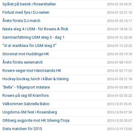
Spåret på besök i Rosershallen
2016-01-24 09:31
Förlust med fyra i DJ-serien
2016-01-23 21:10
Årets första DJ-match
2016-01-20 14:17
Nästa steg 4 i USM - för Rosers A-flick
2016-01-18 05:12
Sammanfattning USM steg 3 - dag 1
2016-01-16 23:34
"Vi är startklara för USM steg 3"
2016-01-15 22:25
Storvinst mot Huddinge HK
2016-01-09 19:18
Årets första seriematch
2016-01-08 19:01
Rosers-seger mot Härnösands HK
2016-01-05 17:52
Hockey-bockey, lunch i kåtan & träning
2016-01-03 21:18
"Bella" - frågesport mästare
2016-01-03 08:12
Rosers på väg till Kramfors
2016-01-02 05:22
Välkommen Gabriella Babic
2015-12-31 05:41
Ungdoms-SM fest i Rosersberg
2015-12-24 07:34
Othberg avgjorde mot HK Silwing/Troja
2015-12-20 20:07
Sista matchen för 2015
2015-12-19 13:06