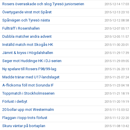
Rosers överraskade och slog Tyresö juniorserien
2015-12-14 17:03
Övertygande vinst mot Spåret
2015-12-13 23:10
Spårvägen och Tyresö nästa
2015-12-12 08:58
Fullträff i Rosershallen
2015-12-07 05:17
Dubbla matcher andra advent
2015-12-05 11:57
Inställd match mot Skogås HK
2015-11-30 20:01
Jämnt & kryss i Högdalshallen
2015-11-29 17:39
Seger mot Huddinge HK i DJ-serien
2015-11-29 09:05
Ny spelare till Rosers F98/99-lag
2015-11-26 20:13
Madde tränar med U17-landslaget
2015-11-25 07:24
A-flickorna föll mot Sorunda IF
2015-11-23 04:18
Toppmatch i Stockholmsserien
2015-11-21 18:19
Förlust i derbyt
2015-11-20 19:19
20 bollar upp mot Westermalm
2015-11-15 03:52
Flaggan i topp trots förlust
2015-11-12 22:20
Skuru väntar på bortaplan
2015-11-08 13:42