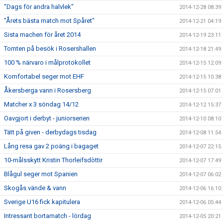
"Dags för andra halvlek"
2014-12-28 08:39
"Årets bästa match mot Spåret"
2014-12-21 04:19
Sista machen för året 2014
2014-12-19 23:11
Tomten på besök i Rosershallen
2014-12-18 21:49
100 % närvaro i målprotokollet
2014-12-15 12:09
Komfortabel seger mot EHF
2014-12-15 10:38
Åkersberga vann i Rosersberg
2014-12-15 07:01
Matcher x 3 söndag 14/12
2014-12-12 15:37
Oavgjort i derbyt - juniorserien
2014-12-10 08:10
Tätt på given - derbydags tisdag
2014-12-08 11:54
Lång resa gav 2 poäng i bagaget
2014-12-07 22:15
10-målsskytt Kristin Thorleifsdòttir
2014-12-07 17:49
Blågul seger mot Spanien
2014-12-07 06:02
Skogås vände & vann
2014-12-06 16:10
Sverige U16 fick kapitulera
2014-12-06 05:44
Intressant bortamatch - lördag
2014-12-05 20:21