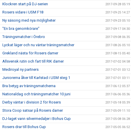
Klockren start på DJ-serien
2017-09-28 05:19
Rosers vidare i USM F18
2017-09-25 14:27
Ny säsong med nya möjligheter
2017-09-23 05:10
"En bra genomkörare"
2017-09-17 04:30
Träningsmatcher i Örebro
2017-09-08 06:35
Lyckat läger och nu väntar träningsmatcher
2017-08-26 05:10
Grekland nästa för Rosers damer
2017-08-15 05:40
Allsvensk rutin och fart till RIK damer
2017-07-02 04:58
Mediroyal ny partners
2017-07-01 03:12
Juniorerna åker till Karlstad i USM steg 1
2017-07-01 03:11
Bra betyg av träningsmatcherna
2017-06-12 05:37
Nationaldag och träningsmatcher 10 juni
2017-06-06 05:36
Derby väntar i division 2 för Rosers
2017-05-18 05:39
Stora Coop satsar på Rosers damer
2017-05-09 11:10
DJ-laget vann silvermedaljer i Bohus Cup
2017-05-08 06:28
Rosers drar till Bohus Cup
2017-05-05 06:52