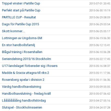
Trippel vinster i Partille Cup
2015-07-01 20:45
Perfekt start på Partille Cup
2015-06-30 19:19
PARTILLE CUP - Resultat
2015-06-29 08:09
Dags för Partille Cup 2015
2015-06-29 03:54
Skott kommer....
2015-06-25 05:17
Lottningen av Ungdoms-SM
2015-06-19 06:30
En stor handbollsfamilj
2015-06-12 15:41
Blågul träning i Rosershallen
2015-06-10 06:28
Serieindelning 2015/16 Stockholm
2015-05-22 17:45
U17-landslaget förbereder sig i Rosers
2015-05-16 08:37
Madde & Gracia uttagna till riks 2
2015-05-11 17:06
Rosersberg spelar i division 2
2015-05-11 06:36
Värdig handbollsavslutning
2015-05-09 05:05
Handbollsavslutning - fredag kväll
2015-05-07 06:42
Låååååååång handbollslördag
2015-04-27 05:16
Slutspel - Stockholmsserien
2015-04-24 07:28