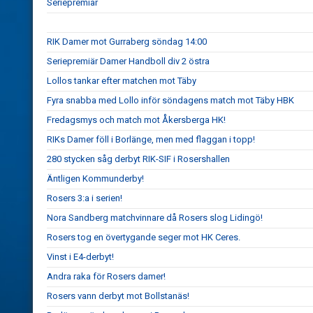
Seriepremiär
RIK Damer mot Gurraberg söndag 14:00
Seriepremiär Damer Handboll div 2 östra
Lollos tankar efter matchen mot Täby
Fyra snabba med Lollo inför söndagens match mot Täby HBK
Fredagsmys och match mot Åkersberga HK!
RIKs Damer föll i Borlänge, men med flaggan i topp!
280 stycken såg derbyt RIK-SIF i Rosershallen
Äntligen Kommunderby!
Rosers 3:a i serien!
Nora Sandberg matchvinnare då Rosers slog Lidingö!
Rosers tog en övertygande seger mot HK Ceres.
Vinst i E4-derbyt!
Andra raka för Rosers damer!
Rosers vann derbyt mot Bollstanäs!