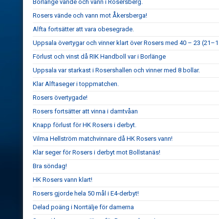
Borlänge vände och vann i Rosersberg.
Rosers vände och vann mot Åkersberga!
Alfta fortsätter att vara obesegrade.
Uppsala övertygar och vinner klart över Rosers med 40 – 23 (21–1
Förlust och vinst då RIK Handboll var i Borlänge
Uppsala var starkast i Rosershallen och vinner med 8 bollar.
Klar Alftaseger i toppmatchen.
Rosers övertygade!
Rosers fortsätter att vinna i damtvåan
Knapp förlust för HK Rosers i derbyt.
Vilma Hellström matchvinnare då HK Rosers vann!
Klar seger för Rosers i derbyt mot Bollstanäs!
Bra söndag!
HK Rosers vann klart!
Rosers gjorde hela 50 mål i E4-derbyt!
Delad poäng i Norrtälje för damerna