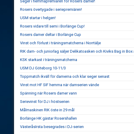
Seger i hemmapremiären för Rosers damer!
Rosers övertygade i seriepremiären!
USM startar i helgen!
Rosers vidare till semi i Borlänge Cup!
Rosers damer deltar i Borlänge Cup
Vinst och förlust i träningsmatcherna i Norrtälje
RIK dam- och juniorlag säljer Delikatoasken och Kiviks Bag in Box
KSK starkast i träningsmatcherna
USM DJ Göteborg 10-11/3
Toppmatch ikväll för damerna och klar seger senast
Vinst mot HF SIF hemma när damserien vände
Spänning när Rosers damer vann
Serievinst för DJ i höstserien
Målmaskinen RIK öste in 29 mål
Borlänge HK gästar Rosershallen
VästeråsIrsta besegrades i DJ-serien