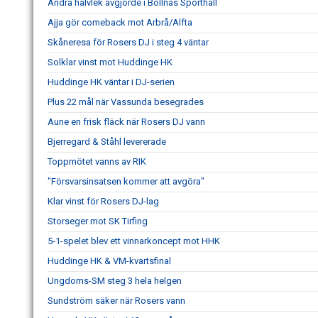
Andra halvlek avgjorde i Bollnäs Sporthall
Ajja gör comeback mot Arbrå/Alfta
Skåneresa för Rosers DJ i steg 4 väntar
Solklar vinst mot Huddinge HK
Huddinge HK väntar i DJ-serien
Plus 22 mål när Vassunda besegrades
Aune en frisk fläck när Rosers DJ vann
Bjerregard & Ståhl levererade
Toppmötet vanns av RIK
"Försvarsinsatsen kommer att avgöra"
Klar vinst för Rosers DJ-lag
Storseger mot SK Tirfing
5-1-spelet blev ett vinnarkoncept mot HHK
Huddinge HK & VM-kvartsfinal
Ungdoms-SM steg 3 hela helgen
Sundström säker när Rosers vann