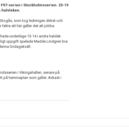
i F97-serien i Stockholmsserien. 23-19
 halvleken.
 Skogås, som tog ledningen dirket och
fakta att här gäller det att jobba.
hade underläge 13-14 i andra halvlek.
Enligt uppgift spelade Madde Lindgren bra
denna lördagskväll.
ndsserien i Vikingahallen, senare på
 HK på hemmaplan som gäller. Avkast i