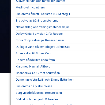
Allsvensk rutin och fart till RIK damer
Mediroyal ny partners
Juniorerna åker till Karlstad i USM steg 1
Bra betyg av träningsmatcherna
Nationaldag och träningsmatcher 10 juni
Derby väntar i division 2 för Rosers
Stora Coop satsar på Rosers damer
DJ-laget vann silvermedaljer i Bohus Cup
Rosers drar till Bohus Cup
Rosers nådde inte ända fram
Klart med Hannah Altberg
Osannolika 47-17 mot serietvåan
Damernas sista ikväll och Emma flyttar hem
Juniorerna på plats i Skåne
Berg visade klass när Rosers vann
Förlust och oavgjort i DJ-serien