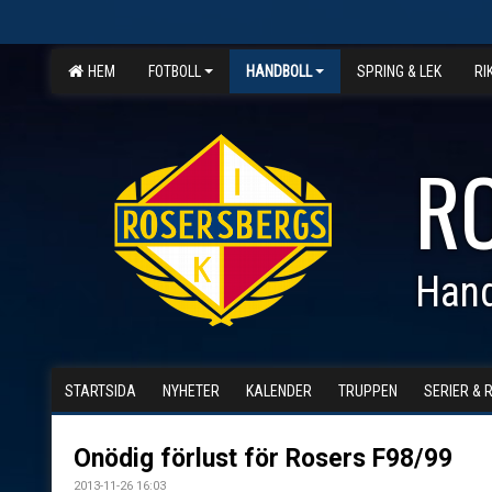
HEM
FOTBOLL
HANDBOLL
SPRING & LEK
RI
R
Hand
STARTSIDA
NYHETER
KALENDER
TRUPPEN
SERIER & 
Onödig förlust för Rosers F98/99
2013-11-26 16:03