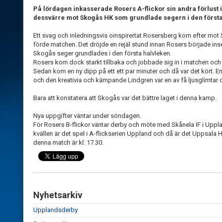
På lördagen inkasserade Rosers A-flickor sin andra förlust 
dessvärre mot Skogås HK som grundlade segern i den första
Ett svag och inledningsvis oinspirertat Rosersberg kom efter mot
förde matchen. Det dröjde en rejäl stund innan Rosers började inse 
Skogås seger grundlades i den första halvleken.
Rosers kom dock starkt tillbaka och jobbade sig in i matchen och 
Sedan kom en ny dipp på ett ett par minuter och då var det kört. 
och den kreativia och kämpande Lindgren var en av få ljusglimtar 
Bara att konstatera att Skogås var det bättre laget i denna kamp.
Nya uppgifter väntar under söndagen.
För Rosers B-flickor väntar derby och möte med Skånela IF i Uppla
kvällen är det spel i A-flickserien Uppland och då är det Uppsala
denna match är kl: 17.30.
Nyhetsarkiv
Upplandsderby