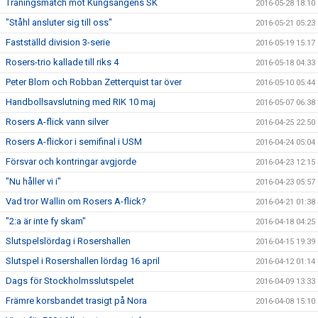
Träningsmatch mot Kungsängens SK
2016-05-28 18:10
"Ståhl ansluter sig till oss"
2016-05-21 05:23
Fastställd division 3-serie
2016-05-19 15:17
Rosers-trio kallade till riks 4
2016-05-18 04:33
Peter Blom och Robban Zetterquist tar över
2016-05-10 05:44
Handbollsavslutning med RIK 10 maj
2016-05-07 06:38
Rosers A-flick vann silver
2016-04-25 22:50
Rosers A-flickor i semifinal i USM
2016-04-24 05:04
Försvar och kontringar avgjorde
2016-04-23 12:15
"Nu håller vi i"
2016-04-23 05:57
Vad tror Wallin om Rosers A-flick?
2016-04-21 01:38
"2:a är inte fy skam"
2016-04-18 04:25
Slutspelslördag i Rosershallen
2016-04-15 19:39
Slutspel i Rosershallen lördag 16 april
2016-04-12 01:14
Dags för Stockholmsslutspelet
2016-04-09 13:33
Främre korsbandet trasigt på Nora
2016-04-08 15:10