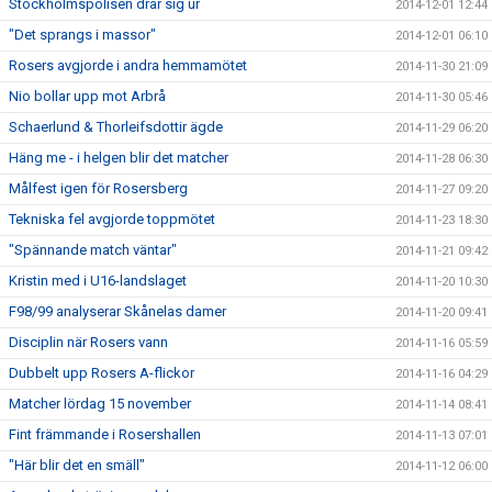
Stockholmspolisen drar sig ur
2014-12-01 12:44
"Det sprangs i massor"
2014-12-01 06:10
Rosers avgjorde i andra hemmamötet
2014-11-30 21:09
Nio bollar upp mot Arbrå
2014-11-30 05:46
Schaerlund & Thorleifsdottir ägde
2014-11-29 06:20
Häng me - i helgen blir det matcher
2014-11-28 06:30
Målfest igen för Rosersberg
2014-11-27 09:20
Tekniska fel avgjorde toppmötet
2014-11-23 18:30
"Spännande match väntar"
2014-11-21 09:42
Kristin med i U16-landslaget
2014-11-20 10:30
F98/99 analyserar Skånelas damer
2014-11-20 09:41
Disciplin när Rosers vann
2014-11-16 05:59
Dubbelt upp Rosers A-flickor
2014-11-16 04:29
Matcher lördag 15 november
2014-11-14 08:41
Fint främmande i Rosershallen
2014-11-13 07:01
"Här blir det en smäll"
2014-11-12 06:00