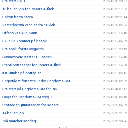
Bra start i SHT
2015-10-30 23:07
16 bollar upp för Rosers A-flick
2015-10-25 17:53
Bolton borta nästa
2015-10-24 21:14
VästeråsIrsta vann andra halvlek
2015-10-22 05:36
Offensiva Skuru vann
2015-10-18 15:10
Skuru IK kommer på besök
2015-10-17 04:39
Bra spel i första avgjorde
2015-10-15 22:19
Gustavsberg nästa i DJ-serien
2015-10-15 14:40
Stabil bortaseger för Rosers A-flick
2015-10-10 14:58
IFK Tumba på bortaplan
2015-10-10 05:15
Segertåget fortsatte under Ungdoms-SM
2015-10-06 02:59
Bra start på Ungdoms-SM för RIK
2015-10-04 07:17
Dags för Ungdoms-SM steg 1
2015-10-03 05:10
Storseger i juniorserien för Rosers
2015-09-29 04:59
14 bollar upp...
2015-09-28 21:09
Två matcher söndag
2015-09-26 20:26