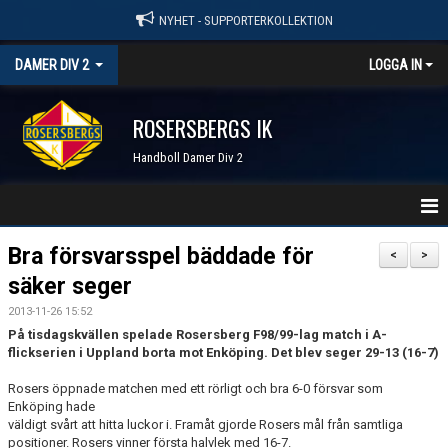
NYHET - SUPPORTERKOLLEKTION
DAMER DIV 2
LOGGA IN
ROSERSBERGS IK
Handboll Damer Div 2
STARTSIDA
Bra försvarsspel bäddade för
<
>
säker seger
NYHETER
2013-11-26 15:52
KALENDER
På tisdagskvällen spelade Rosersberg F98/99-lag match i A-
flickserien i Uppland borta mot Enköping. Det blev seger 29-13 (16-7)
TRUPPEN
Rosers öppnade matchen med ett rörligt och bra 6-0 försvar som
Enköping hade
SERIER & RESULTAT
väldigt svårt att hitta luckor i. Framåt gjorde Rosers mål från samtliga
positioner. Rosers vinner första halvlek med 16-7.