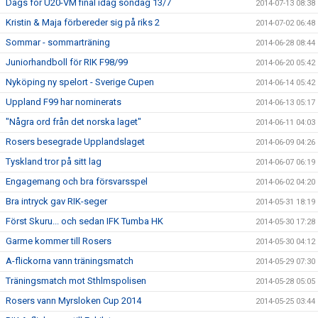
Dags för U20-VM final idag söndag 13/7
2014-07-13 08:38
Kristin & Maja förbereder sig på riks 2
2014-07-02 06:48
Sommar - sommarträning
2014-06-28 08:44
Juniorhandboll för RIK F98/99
2014-06-20 05:42
Nyköping ny spelort - Sverige Cupen
2014-06-14 05:42
Uppland F99 har nominerats
2014-06-13 05:17
"Några ord från det norska laget"
2014-06-11 04:03
Rosers besegrade Upplandslaget
2014-06-09 04:26
Tyskland tror på sitt lag
2014-06-07 06:19
Engagemang och bra försvarsspel
2014-06-02 04:20
Bra intryck gav RIK-seger
2014-05-31 18:19
Först Skuru... och sedan IFK Tumba HK
2014-05-30 17:28
Garme kommer till Rosers
2014-05-30 04:12
A-flickorna vann träningsmatch
2014-05-29 07:30
Träningsmatch mot Sthlmspolisen
2014-05-28 05:05
Rosers vann Myrsloken Cup 2014
2014-05-25 03:44