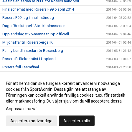
4:e finalen sedan år 2000 för Rosers handboll
2014-04-06 06:03
Finalschemat med Rosers F99 6 april 2014
2014-04-06 03:56
Rosers F99-lag i final - söndag
2014-04-05 22:52
Dags för slutspel i Stockholmsserien
2014-04-03 09:54
Upplandslaget 25-manna trupp officiell
2014-04-02 04:46
Miljonaffär till Rosersbergs IK
2014-04-01 03:44
Fanny Lundin spelar för Rosersberg
2014-03-31 21:42
Rosers B-flickor bäst i Uppland
2014-03-31 04:07
Rosers föll i semifinal
2014-03-29 20:30
Missa inte Serbien-Sverige torsdag
2014-03-27 07:25
För att hemsidan ska fungera korrekt använder vi nödvändiga
Slutspelet i Stockholm klart
2014-03-27 04:54
cookies från SportAdmin. Dessa går inte att stänga av.
DM-spel kommande lördag
2014-03-27 03:42
Föreningen kan också använda frivilliga cookies, t.ex. för statistik
Gottholds övergång till RIK inspirerar
2014-03-26 05:01
eller marknadsföring. Du väljer själv om du vill acceptera dessa.
Küller klar för Rosersbergs IK
Anpassa dina val
2014-03-25 12:56
Kristin tränar med Island
2014-03-24 08:57
Acceptera nödvändiga
Acceptera alla
Ånyo mycket mål när RIK vann
2014-03-24 07:33