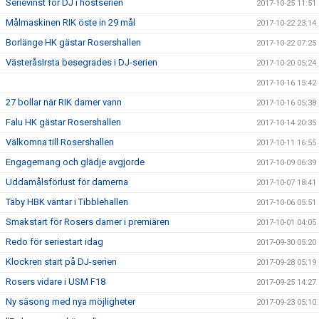
Serievinst för DJ i höstserien
2017-10-25 11:51
Målmaskinen RIK öste in 29 mål
2017-10-22 23:14
Borlänge HK gästar Rosershallen
2017-10-22 07:25
VästeråsIrsta besegrades i DJ-serien
2017-10-20 05:24
2017-10-16 15:42
27 bollar när RIK damer vann
2017-10-16 05:38
Falu HK gästar Rosershallen
2017-10-14 20:35
Välkomna till Rosershallen
2017-10-11 16:55
Engagemang och glädje avgjorde
2017-10-09 06:39
Uddamålsförlust för damerna
2017-10-07 18:41
Täby HBK väntar i Tibblehallen
2017-10-06 05:51
Smakstart för Rosers damer i premiären
2017-10-01 04:05
Redo för seriestart idag
2017-09-30 05:20
Klockren start på DJ-serien
2017-09-28 05:19
Rosers vidare i USM F18
2017-09-25 14:27
Ny säsong med nya möjligheter
2017-09-23 05:10