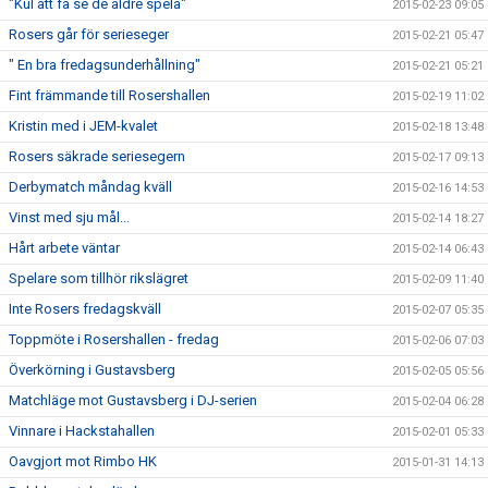
"Kul att få se de äldre spela"
2015-02-23 09:05
Rosers går för serieseger
2015-02-21 05:47
" En bra fredagsunderhållning"
2015-02-21 05:21
Fint främmande till Rosershallen
2015-02-19 11:02
Kristin med i JEM-kvalet
2015-02-18 13:48
Rosers säkrade seriesegern
2015-02-17 09:13
Derbymatch måndag kväll
2015-02-16 14:53
Vinst med sju mål...
2015-02-14 18:27
Hårt arbete väntar
2015-02-14 06:43
Spelare som tillhör rikslägret
2015-02-09 11:40
Inte Rosers fredagskväll
2015-02-07 05:35
Toppmöte i Rosershallen - fredag
2015-02-06 07:03
Överkörning i Gustavsberg
2015-02-05 05:56
Matchläge mot Gustavsberg i DJ-serien
2015-02-04 06:28
Vinnare i Hackstahallen
2015-02-01 05:33
Oavgjort mot Rimbo HK
2015-01-31 14:13