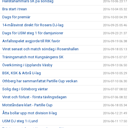
Hallstahammars SK på söndag
2016-10-06 23:17
Bra start i trean
2016-10-04 05:32
Dags för premiär
2016-10-03 04:39
14-målsvinst direkt för Rosers DJ-lag
2016-09-25 05:46
Dags för USM steg 1 för damjuniorer
2016-09-23 21:37
Anfallsspelet avgjorde till RIK favör
2016-09-19 06:38
Vinst senast och match söndag i Rosershallen
2016-09-18 05:13
Träningsmatch mot Kungsängens SK
2016-09-15 07:07
Överkörning i Upplands Väsby
2016-09-13 06:50
BSK, KSK & Arbrå U-lag
2016-09-10 05:29
Othberg har sammanfattat Partille Cup veckan
2016-07-10 06:30
Solig dag i Göteborg väntar
2016-07-07 08:02
Vinst och förlust - första tävlingsdagen
2016-07-06 08:32
Motståndare klart - Partille Cup
2016-06-18 05:34
Åtta bollar upp mot division II-lag
2016-06-12 21:49
USM DJ steg 1 i Lund
2016-06-11 17:50