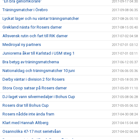
"En bra genomkörare"
2017-09-17 04:30
Träningsmatcher i Örebro
2017-09-08 06:35
Lyckat läger och nu väntar träningsmatcher
2017-08-26 05:10
Grekland nästa för Rosers damer
2017-08-15 05:40
Allsvensk rutin och fart till RIK damer
2017-07-02 04:58
Mediroyal ny partners
2017-07-01 03:12
Juniorerna åker till Karlstad i USM steg 1
2017-07-01 03:11
Bra betyg av träningsmatcherna
2017-06-12 05:37
Nationaldag och träningsmatcher 10 juni
2017-06-06 05:36
Derby väntar i division 2 för Rosers
2017-05-18 05:39
Stora Coop satsar på Rosers damer
2017-05-09 11:10
DJ-laget vann silvermedaljer i Bohus Cup
2017-05-08 06:28
Rosers drar till Bohus Cup
2017-05-05 06:52
Rosers nådde inte ända fram
2017-04-30 08:24
Klart med Hannah Altberg
2017-04-15 04:48
Osannolika 47-17 mot serietvåan
2017-04-02 06:04