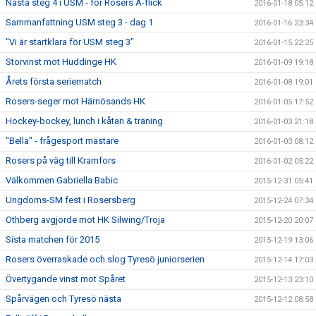
Nästa steg 4 i USM - för Rosers A-flick
2016-01-18 05:12
Sammanfattning USM steg 3 - dag 1
2016-01-16 23:34
"Vi är startklara för USM steg 3"
2016-01-15 22:25
Storvinst mot Huddinge HK
2016-01-09 19:18
Årets första seriematch
2016-01-08 19:01
Rosers-seger mot Härnösands HK
2016-01-05 17:52
Hockey-bockey, lunch i kåtan & träning
2016-01-03 21:18
"Bella" - frågesport mästare
2016-01-03 08:12
Rosers på väg till Kramfors
2016-01-02 05:22
Välkommen Gabriella Babic
2015-12-31 05:41
Ungdoms-SM fest i Rosersberg
2015-12-24 07:34
Othberg avgjorde mot HK Silwing/Troja
2015-12-20 20:07
Sista matchen för 2015
2015-12-19 13:06
Rosers överraskade och slog Tyresö juniorserien
2015-12-14 17:03
Övertygande vinst mot Spåret
2015-12-13 23:10
Spårvägen och Tyresö nästa
2015-12-12 08:58