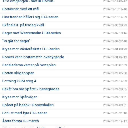
15:e omgången - mot IK Bolton
2016-02-14 06:47
Bortavinst med ett mål
2016-02-13 16:40
Fina trenden håller i sig i DJ-serien
2016-02-10 14:59
Skånela IF på tisdag kväll
2016-02-08 20:23
Seger mot Westermalm i F99-serien
2016-02-07 19:16
"Vi går för seger"
2016-02-04 22:48
Kryss mot VästeråsIrsta i DJ-serien
2016-02-01 08:23
Rosers vann bortamatch övertygande
2016-01-31 04:12
Serieledarna väntar på bortaplan
2016-01-30 07:09
Botten slog toppen
2016-01-29 05:30
Lottning USM steg 4
2016-01-26 14:53
Bakåt bra när Spåret 2 besegrades
2016-01-24 20:35
Kryss mot Spårvägen
2016-01-24 19:31
Spåret på besök i Rosershallen
2016-01-24 09:31
Förlust med fyra i DJ-serien
2016-01-23 21:10
Årets första DJ-match
2016-01-20 14:17