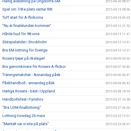
Härlig avslutning på Ungdoms-SM
2015-04-20 08:07
Spel om 7/8:e plats väntar RIK
2015-04-19 08:06
Tuff start för A-flickorna
2015-04-18 06:03
"Nu är finalstunden kommen"
2015-04-16 21:32
Hårda bud för 98:orna
2015-04-13 11:47
Slutspelstider i Stockholm
2015-04-10 10:41
Bra EM-lottning för Sverige
2015-04-10 10:21
Rosers tjejer på riksläger!
2015-04-09 05:56
Bra genomkörare för Rosers A-flickor
2015-04-07 04:46
Träningsmatcher - Annandag påsk
2015-04-06 06:41
Påskhandboll - annandag påsk
2015-04-04 06:42
Härliga Rosers - bäst i Uppland
2015-03-28 18:54
Handbollsfest i Fyrishov
2015-03-27 16:38
"Bra USM-finallottning"
2015-03-27 06:06
Lottning torsdag 26 mars
2015-03-23 15:01
"Mentalt var vi inte på plats"
2015-03-23 06:01