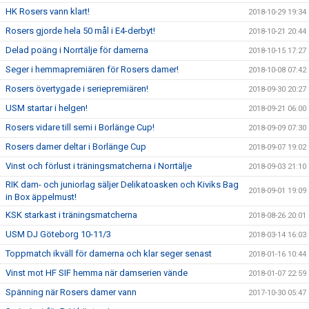
HK Rosers vann klart!
2018-10-29 19:34
Rosers gjorde hela 50 mål i E4-derbyt!
2018-10-21 20:44
Delad poäng i Norrtälje för damerna
2018-10-15 17:27
Seger i hemmapremiären för Rosers damer!
2018-10-08 07:42
Rosers övertygade i seriepremiären!
2018-09-30 20:27
USM startar i helgen!
2018-09-21 06:00
Rosers vidare till semi i Borlänge Cup!
2018-09-09 07:30
Rosers damer deltar i Borlänge Cup
2018-09-07 19:02
Vinst och förlust i träningsmatcherna i Norrtälje
2018-09-03 21:10
RIK dam- och juniorlag säljer Delikatoasken och Kiviks Bag
2018-09-01 19:09
in Box äppelmust!
KSK starkast i träningsmatcherna
2018-08-26 20:01
USM DJ Göteborg 10-11/3
2018-03-14 16:03
Toppmatch ikväll för damerna och klar seger senast
2018-01-16 10:44
Vinst mot HF SIF hemma när damserien vände
2018-01-07 22:59
Spänning när Rosers damer vann
2017-10-30 05:47