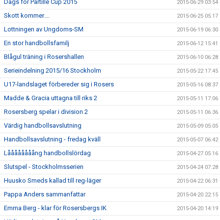
Dags för Partille Cup 2015
2015-06-29 03:54
Skott kommer....
2015-06-25 05:17
Lottningen av Ungdoms-SM
2015-06-19 06:30
En stor handbollsfamilj
2015-06-12 15:41
Blågul träning i Rosershallen
2015-06-10 06:28
Serieindelning 2015/16 Stockholm
2015-05-22 17:45
U17-landslaget förbereder sig i Rosers
2015-05-16 08:37
Madde & Gracia uttagna till riks 2
2015-05-11 17:06
Rosersberg spelar i division 2
2015-05-11 06:36
Värdig handbollsavslutning
2015-05-09 05:05
Handbollsavslutning - fredag kväll
2015-05-07 06:42
Låååååååång handbollslördag
2015-04-27 05:16
Slutspel - Stockholmsserien
2015-04-24 07:28
Huusko Smeds kallad till reg-läger
2015-04-22 06:31
Pappa Anders sammanfattar
2015-04-20 22:15
Emma Berg - klar för Rosersbergs IK
2015-04-20 14:19