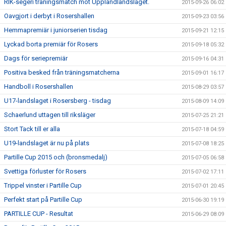
RIK-segeri träningsmatch mot Upplandlandslaget.
2015-09-26 06:02
Oavgjort i derbyt i Rosershallen
2015-09-23 03:56
Hemmapremiär i juniorserien tisdag
2015-09-21 12:15
Lyckad borta premiär för Rosers
2015-09-18 05:32
Dags för seriepremiär
2015-09-16 04:31
Positiva besked från träningsmatcherna
2015-09-01 16:17
Handboll i Rosershallen
2015-08-29 03:57
U17-landslaget i Rosersberg - tisdag
2015-08-09 14:09
Schaerlund uttagen till riksläger
2015-07-25 21:21
Stort Tack till er alla
2015-07-18 04:59
U19-landslaget är nu på plats
2015-07-08 18:25
Partille Cup 2015 och (bronsmedalj)
2015-07-05 06:58
Svettiga förluster för Rosers
2015-07-02 17:11
Trippel vinster i Partille Cup
2015-07-01 20:45
Perfekt start på Partille Cup
2015-06-30 19:19
PARTILLE CUP - Resultat
2015-06-29 08:09