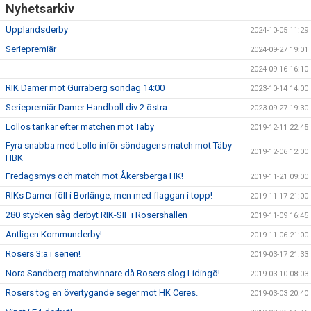
Nyhetsarkiv
Upplandsderby
2024-10-05 11:29
Seriepremiär
2024-09-27 19:01
2024-09-16 16:10
RIK Damer mot Gurraberg söndag 14:00
2023-10-14 14:00
Seriepremiär Damer Handboll div 2 östra
2023-09-27 19:30
Lollos tankar efter matchen mot Täby
2019-12-11 22:45
Fyra snabba med Lollo inför söndagens match mot Täby
2019-12-06 12:00
HBK
Fredagsmys och match mot Åkersberga HK!
2019-11-21 09:00
RIKs Damer föll i Borlänge, men med flaggan i topp!
2019-11-17 21:00
280 stycken såg derbyt RIK-SIF i Rosershallen
2019-11-09 16:45
Äntligen Kommunderby!
2019-11-06 21:00
Rosers 3:a i serien!
2019-03-17 21:33
Nora Sandberg matchvinnare då Rosers slog Lidingö!
2019-03-10 08:03
Rosers tog en övertygande seger mot HK Ceres.
2019-03-03 20:40