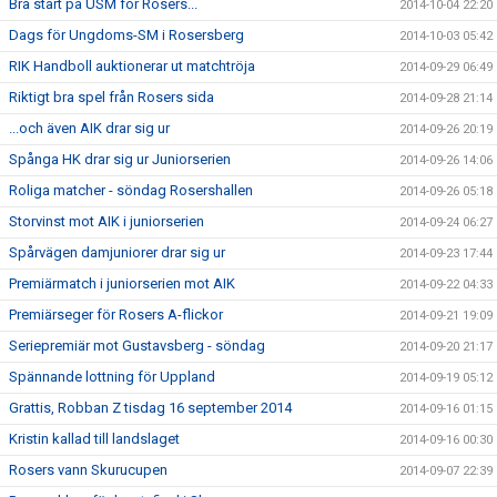
Bra start på USM för Rosers...
2014-10-04 22:20
Dags för Ungdoms-SM i Rosersberg
2014-10-03 05:42
RIK Handboll auktionerar ut matchtröja
2014-09-29 06:49
Riktigt bra spel från Rosers sida
2014-09-28 21:14
...och även AIK drar sig ur
2014-09-26 20:19
Spånga HK drar sig ur Juniorserien
2014-09-26 14:06
Roliga matcher - söndag Rosershallen
2014-09-26 05:18
Storvinst mot AIK i juniorserien
2014-09-24 06:27
Spårvägen damjuniorer drar sig ur
2014-09-23 17:44
Premiärmatch i juniorserien mot AIK
2014-09-22 04:33
Premiärseger för Rosers A-flickor
2014-09-21 19:09
Seriepremiär mot Gustavsberg - söndag
2014-09-20 21:17
Spännande lottning för Uppland
2014-09-19 05:12
Grattis, Robban Z tisdag 16 september 2014
2014-09-16 01:15
Kristin kallad till landslaget
2014-09-16 00:30
Rosers vann Skurucupen
2014-09-07 22:39