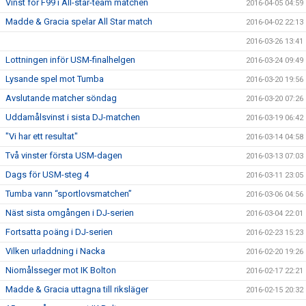
Vinst för F99 i All-star-team matchen
2016-04-05 04:59
Madde & Gracia spelar All Star match
2016-04-02 22:13
2016-03-26 13:41
Lottningen inför USM-finalhelgen
2016-03-24 09:49
Lysande spel mot Tumba
2016-03-20 19:56
Avslutande matcher söndag
2016-03-20 07:26
Uddamålsvinst i sista DJ-matchen
2016-03-19 06:42
"Vi har ett resultat"
2016-03-14 04:58
Två vinster första USM-dagen
2016-03-13 07:03
Dags för USM-steg 4
2016-03-11 23:05
Tumba vann “sportlovsmatchen”
2016-03-06 04:56
Näst sista omgången i DJ-serien
2016-03-04 22:01
Fortsatta poäng i DJ-serien
2016-02-23 15:23
Vilken urladdning i Nacka
2016-02-20 19:26
Niomålsseger mot IK Bolton
2016-02-17 22:21
Madde & Gracia uttagna till riksläger
2016-02-15 20:32