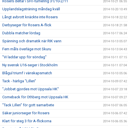
Rosers deltar i SHT-turnering 31/10-2/11
2014-10-21 06:55
Upplandslagsträning måndag kväll
2014-10-20 10:49
Långt avbrott knäckte inte Rosers
2014-10-18 22:52
Derbyseger för Rosers A-flick
2014-10-18 21:58
Dubbla matcher lördag
2014-10-17 06:24
Spänning och dramatik när RIK vann
2014-10-13 05:07
Fem måls överläge mot Skuru
2014-10-13 04:43
"Vi laddar upp för söndag"
2014-10-11 07:15
Ny svensk U16-seger i Stockholm
2014-10-11 07:04
Blågul triumf i vänskapsmatch
2014-10-10 05:06
Tack - härliga "Lillen"
2014-10-09 07:42
"Jobbet gjordes mot Uppsala HK"
2014-10-07 23:18
Comeback för Othberg mot Uppsala HK
2014-10-07 09:27
"Tack Lillen" för gott samarbete
2014-10-07 06:05
Säker juniorseger för Rosers
2014-10-06 07:42
Klart för steg 3 för A-flickorna
2014-10-06 05:36