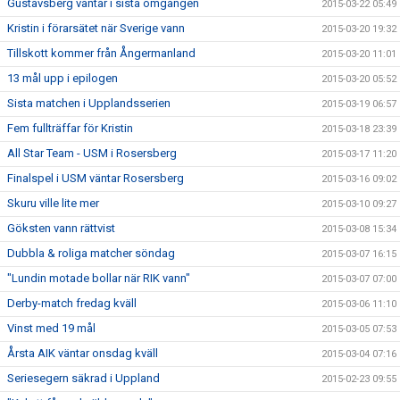
Gustavsberg väntar i sista omgången
2015-03-22 05:49
Kristin i förarsätet när Sverige vann
2015-03-20 19:32
Tillskott kommer från Ångermanland
2015-03-20 11:01
13 mål upp i epilogen
2015-03-20 05:52
Sista matchen i Upplandsserien
2015-03-19 06:57
Fem fullträffar för Kristin
2015-03-18 23:39
All Star Team - USM i Rosersberg
2015-03-17 11:20
Finalspel i USM väntar Rosersberg
2015-03-16 09:02
Skuru ville lite mer
2015-03-10 09:27
Göksten vann rättvist
2015-03-08 15:34
Dubbla & roliga matcher söndag
2015-03-07 16:15
"Lundin motade bollar när RIK vann"
2015-03-07 07:00
Derby-match fredag kväll
2015-03-06 11:10
Vinst med 19 mål
2015-03-05 07:53
Årsta AIK väntar onsdag kväll
2015-03-04 07:16
Seriesegern säkrad i Uppland
2015-02-23 09:55