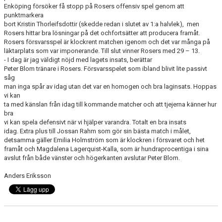
Enköping försöker få stopp på Rosers offensiv spel genom att
KONTAKT
punktmarkera
bort Kristin Thorleifsdottir (skedde redan i slutet av 1:a halvlek), men
DOKUMENT
Rosers hittar bra lösningar på det ochfortsätter att producera framåt.
Rosers försvarsspel är klockrent matchen igenom och det var många på
läktarplats som var imponerande. Till slut vinner Rosers med 29 – 13.
BILDGALLERI
- I dag är jag väldigt nöjd med lagets insats, berättar
Peter Blom tränare i Rosers. Försvarsspelet som ibland blivit lite passivt
MATCHER
såg
man inga spår av idag utan det var en homogen och bra laginsats. Hoppas
vi kan
ta med känslan från idag till kommande matcher och att tjejerna känner hur
bra
vi kan spela defensivt när vi hjälper varandra. Totalt en bra insats
idag. Extra plus till Jossan Rahm som gör sin bästa match i målet,
detsamma gäller Emilia Holmström som är klockren i försvaret och het
framåt och Magdalena Lagerquist-Kalla, som är hundraprocentiga i sina
avslut från både vänster och högerkanten avslutar Peter Blom.
Anders Eriksson