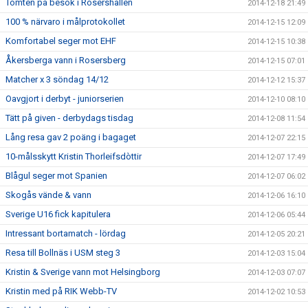
Tomten på besök i Rosershallen
2014-12-18 21:49
100 % närvaro i målprotokollet
2014-12-15 12:09
Komfortabel seger mot EHF
2014-12-15 10:38
Åkersberga vann i Rosersberg
2014-12-15 07:01
Matcher x 3 söndag 14/12
2014-12-12 15:37
Oavgjort i derbyt - juniorserien
2014-12-10 08:10
Tätt på given - derbydags tisdag
2014-12-08 11:54
Lång resa gav 2 poäng i bagaget
2014-12-07 22:15
10-målsskytt Kristin Thorleifsdòttir
2014-12-07 17:49
Blågul seger mot Spanien
2014-12-07 06:02
Skogås vände & vann
2014-12-06 16:10
Sverige U16 fick kapitulera
2014-12-06 05:44
Intressant bortamatch - lördag
2014-12-05 20:21
Resa till Bollnäs i USM steg 3
2014-12-03 15:04
Kristin & Sverige vann mot Helsingborg
2014-12-03 07:07
Kristin med på RIK Webb-TV
2014-12-02 10:53