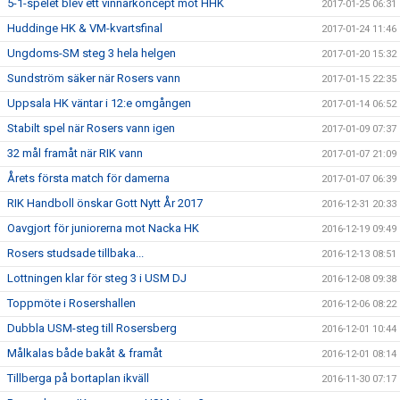
5-1-spelet blev ett vinnarkoncept mot HHK
2017-01-25 06:31
Huddinge HK & VM-kvartsfinal
2017-01-24 11:46
Ungdoms-SM steg 3 hela helgen
2017-01-20 15:32
Sundström säker när Rosers vann
2017-01-15 22:35
Uppsala HK väntar i 12:e omgången
2017-01-14 06:52
Stabilt spel när Rosers vann igen
2017-01-09 07:37
32 mål framåt när RIK vann
2017-01-07 21:09
Årets första match för damerna
2017-01-07 06:39
RIK Handboll önskar Gott Nytt År 2017
2016-12-31 20:33
Oavgjort för juniorerna mot Nacka HK
2016-12-19 09:49
Rosers studsade tillbaka...
2016-12-13 08:51
Lottningen klar för steg 3 i USM DJ
2016-12-08 09:38
Toppmöte i Rosershallen
2016-12-06 08:22
Dubbla USM-steg till Rosersberg
2016-12-01 10:44
Målkalas både bakåt & framåt
2016-12-01 08:14
Tillberga på bortaplan ikväll
2016-11-30 07:17