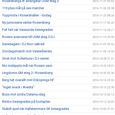
Rosersbergs IK arrangerar USM steg 3
2016-11-27 05:02
110 plus mål på sex matcher
2016-11-26 20:28
Toppmöte i Rosershallen - lördag
2016-11-25 08:26
Ny juniorserie väntar Rosersberg
2016-11-17 06:20
Full fart när Vassunda besegrades
2016-11-16 06:11
Rosers avancerar till USM steg 3 DJ
2016-11-13 23:39
Seriesegern i DJ Norr säkrad
2016-11-07 05:56
Söndagsmatch mot VästeråsIrsta
2016-11-05 16:50
Vinst mot Sollentuna i DJ-serien
2016-10-28 21:21
Nio insläppta mål när Rosers vann
2016-10-23 18:31
Ungdoms-SM steg 2 i Rosersberg
2016-10-20 05:36
Berg het överallt mot Enköpings HF
2016-10-16 23:26
"Inget snack i Avesta"
2016-10-15 22:30
Buss mot södra Dalarna idag
2016-10-15 06:12
Rimbo besegrades på bortaplan
2016-10-12 23:05
Stabilt spel när Hallstammars SK besegrades
2016-10-09 21:47