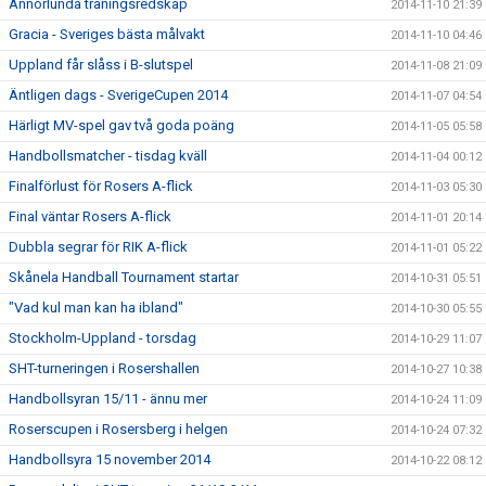
Annorlunda träningsredskap
2014-11-10 21:39
Gracia - Sveriges bästa målvakt
2014-11-10 04:46
Uppland får slåss i B-slutspel
2014-11-08 21:09
Äntligen dags - SverigeCupen 2014
2014-11-07 04:54
Härligt MV-spel gav två goda poäng
2014-11-05 05:58
Handbollsmatcher - tisdag kväll
2014-11-04 00:12
Finalförlust för Rosers A-flick
2014-11-03 05:30
Final väntar Rosers A-flick
2014-11-01 20:14
Dubbla segrar för RIK A-flick
2014-11-01 05:22
Skånela Handball Tournament startar
2014-10-31 05:51
"Vad kul man kan ha ibland"
2014-10-30 05:55
Stockholm-Uppland - torsdag
2014-10-29 11:07
SHT-turneringen i Rosershallen
2014-10-27 10:38
Handbollsyran 15/11 - ännu mer
2014-10-24 11:09
Roserscupen i Rosersberg i helgen
2014-10-24 07:32
Handbollsyra 15 november 2014
2014-10-22 08:12