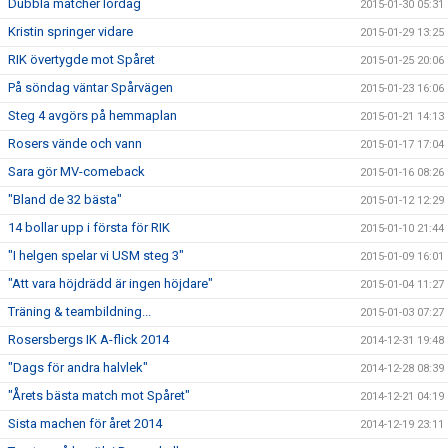
Dubbla matcher lördag
2015-01-30 05:31
Kristin springer vidare
2015-01-29 13:25
RIK övertygde mot Spåret
2015-01-25 20:06
På söndag väntar Spårvägen
2015-01-23 16:06
Steg 4 avgörs på hemmaplan
2015-01-21 14:13
Rosers vände och vann
2015-01-17 17:04
Sara gör MV-comeback
2015-01-16 08:26
"Bland de 32 bästa"
2015-01-12 12:29
14 bollar upp i första för RIK
2015-01-10 21:44
"I helgen spelar vi USM steg 3"
2015-01-09 16:01
"Att vara höjdrädd är ingen höjdare"
2015-01-04 11:27
Träning & teambildning...
2015-01-03 07:27
Rosersbergs IK A-flick 2014
2014-12-31 19:48
"Dags för andra halvlek"
2014-12-28 08:39
"Årets bästa match mot Spåret"
2014-12-21 04:19
Sista machen för året 2014
2014-12-19 23:11