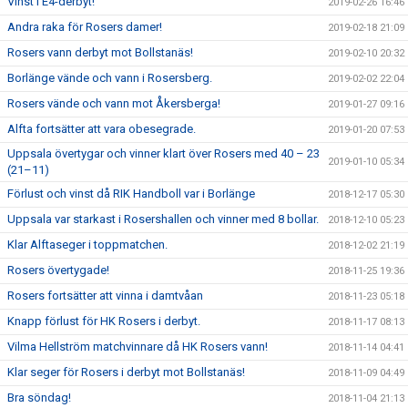
Vinst i E4-derbyt!
2019-02-26 16:46
Andra raka för Rosers damer!
2019-02-18 21:09
Rosers vann derbyt mot Bollstanäs!
2019-02-10 20:32
Borlänge vände och vann i Rosersberg.
2019-02-02 22:04
Rosers vände och vann mot Åkersberga!
2019-01-27 09:16
Alfta fortsätter att vara obesegrade.
2019-01-20 07:53
Uppsala övertygar och vinner klart över Rosers med 40 – 23
2019-01-10 05:34
(21–11)
Förlust och vinst då RIK Handboll var i Borlänge
2018-12-17 05:30
Uppsala var starkast i Rosershallen och vinner med 8 bollar.
2018-12-10 05:23
Klar Alftaseger i toppmatchen.
2018-12-02 21:19
Rosers övertygade!
2018-11-25 19:36
Rosers fortsätter att vinna i damtvåan
2018-11-23 05:18
Knapp förlust för HK Rosers i derbyt.
2018-11-17 08:13
Vilma Hellström matchvinnare då HK Rosers vann!
2018-11-14 04:41
Klar seger för Rosers i derbyt mot Bollstanäs!
2018-11-09 04:49
Bra söndag!
2018-11-04 21:13