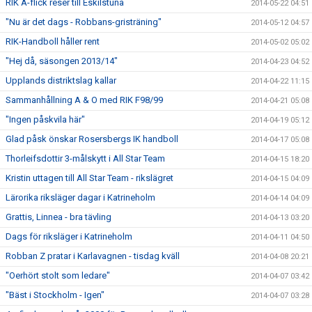
RIK A-flick reser till Eskilstuna
2014-05-22 04:51
"Nu är det dags - Robbans-gristräning"
2014-05-12 04:57
RIK-Handboll håller rent
2014-05-02 05:02
"Hej då, säsongen 2013/14"
2014-04-23 04:52
Upplands distriktslag kallar
2014-04-22 11:15
Sammanhållning A & O med RIK F98/99
2014-04-21 05:08
"Ingen påskvila här"
2014-04-19 05:12
Glad påsk önskar Rosersbergs IK handboll
2014-04-17 05:08
Thorleifsdottir 3-målskytt i All Star Team
2014-04-15 18:20
Kristin uttagen till All Star Team - rikslägret
2014-04-15 04:09
Lärorika riksläger dagar i Katrineholm
2014-04-14 04:09
Grattis, Linnea - bra tävling
2014-04-13 03:20
Dags för riksläger i Katrineholm
2014-04-11 04:50
Robban Z pratar i Karlavagnen - tisdag kväll
2014-04-08 20:21
"Oerhört stolt som ledare"
2014-04-07 03:42
"Bäst i Stockholm - Igen"
2014-04-07 03:28