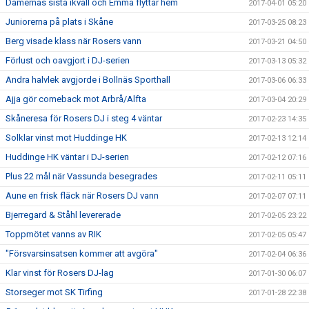
Damernas sista ikväll och Emma flyttar hem
2017-04-01 05:20
Juniorerna på plats i Skåne
2017-03-25 08:23
Berg visade klass när Rosers vann
2017-03-21 04:50
Förlust och oavgjort i DJ-serien
2017-03-13 05:32
Andra halvlek avgjorde i Bollnäs Sporthall
2017-03-06 06:33
Ajja gör comeback mot Arbrå/Alfta
2017-03-04 20:29
Skåneresa för Rosers DJ i steg 4 väntar
2017-02-23 14:35
Solklar vinst mot Huddinge HK
2017-02-13 12:14
Huddinge HK väntar i DJ-serien
2017-02-12 07:16
Plus 22 mål när Vassunda besegrades
2017-02-11 05:11
Aune en frisk fläck när Rosers DJ vann
2017-02-07 07:11
Bjerregard & Ståhl levererade
2017-02-05 23:22
Toppmötet vanns av RIK
2017-02-05 05:47
"Försvarsinsatsen kommer att avgöra"
2017-02-04 06:36
Klar vinst för Rosers DJ-lag
2017-01-30 06:07
Storseger mot SK Tirfing
2017-01-28 22:38