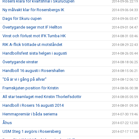
Rosers klara för kvartsfinal i Skurucupen
2014-09-06 22:19
Ny målvakt klar för Rosersbergs IK
2014-09-06 04:33
Dags för Skuru cupen
2014-09-06 03:47
Övertygande seger mot IF Hellton
2014-09-01 04:47
Vinst och förlust mot IFK Tumba HK
2014-08-31 03:46
RIK A-flick tröttade ut motståndet
2014-08-29 22:43
Handbollsfest sista helgen i augusti
2014-08-26 05:44
Övertygande vinster
2014-08-18 06:25
Handboll 16 augusti i Rosershallen
2014-08-15 06:21
"Då är vi i gång på allvar"
2014-08-12 06:12
Framskjuten position för Kristin
2014-08-06 00:38
All star teamlaget med Kristin Thorleifsdottir
2014-08-05 05:59
Handboll i Rosers 16 augusti 2014
2014-08-01 09:34
Hemmapremiär i båda serierna
2014-07-30 19:46
Åhus
2014-07-22 12:00
USM Steg 1 avgörs i Rosersberg
2014-07-17 17:08