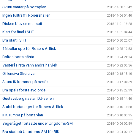
Skuru väntar på bortaplan
2015-11-08 13:42
Ingen fullträff i Rosershallen
2015-11-06 04:40
Dicken blev en munsbit
2015-11-01 16:28
Klart för final i SHF
2015-11-01 04:44
Bra start i SHT
2015-10-30 23:07
16 bollar upp för Rosers A-flick
2015-10-25 17:53
Bolton borta nästa
2015-10-24 21:14
VästeråsIrsta vann andra halvlek
2015-10-22 05:36
Offensiva Skuru vann
2015-10-18 15:10
Skuru IK kommer på besök
2015-10-17 04:39
Bra spel i första avgjorde
2015-10-15 22:19
Gustavsberg nästa i DJ-serien
2015-10-15 14:40
Stabil bortaseger för Rosers A-flick
2015-10-10 14:58
IFK Tumba på bortaplan
2015-10-10 05:15
Segertåget fortsatte under Ungdoms-SM
2015-10-06 02:59
Bra start på Ungdoms-SM för RIK
2015-10-04 07:17