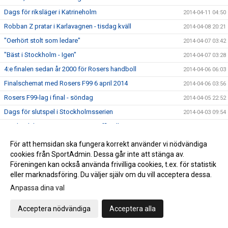
Dags för riksläger i Katrineholm
2014-04-11 04:50
Robban Z pratar i Karlavagnen - tisdag kväll
2014-04-08 20:21
"Oerhört stolt som ledare"
2014-04-07 03:42
"Bäst i Stockholm - Igen"
2014-04-07 03:28
4:e finalen sedan år 2000 för Rosers handboll
2014-04-06 06:03
Finalschemat med Rosers F99 6 april 2014
2014-04-06 03:56
Rosers F99-lag i final - söndag
2014-04-05 22:52
Dags för slutspel i Stockholmsserien
2014-04-03 09:54
Upplandslaget 25-manna trupp officiell
2014-04-02 04:46
Miljonaffär till Rosersbergs IK
2014-04-01 03:44
För att hemsidan ska fungera korrekt använder vi nödvändiga
cookies från SportAdmin. Dessa går inte att stänga av.
Fanny Lundin spelar för Rosersberg
2014-03-31 21:42
Föreningen kan också använda frivilliga cookies, t.ex. för statistik
Rosers B-flickor bäst i Uppland
2014-03-31 04:07
eller marknadsföring. Du väljer själv om du vill acceptera dessa.
Rosers föll i semifinal
2014-03-29 20:30
Anpassa dina val
Missa inte Serbien-Sverige torsdag
2014-03-27 07:25
Acceptera nödvändiga
Acceptera alla
Slutspelet i Stockholm klart
2014-03-27 04:54
DM-spel kommande lördag
2014-03-27 03:42