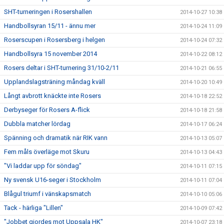
SHT-turneringen i Rosershallen
2014-10-27 10:38
Handbollsyran 15/11 - ännu mer
2014-10-24 11:09
Roserscupen i Rosersberg i helgen
2014-10-24 07:32
Handbollsyra 15 november 2014
2014-10-22 08:12
Rosers deltar i SHT-turnering 31/10-2/11
2014-10-21 06:55
Upplandslagsträning måndag kväll
2014-10-20 10:49
Långt avbrott knäckte inte Rosers
2014-10-18 22:52
Derbyseger för Rosers A-flick
2014-10-18 21:58
Dubbla matcher lördag
2014-10-17 06:24
Spänning och dramatik när RIK vann
2014-10-13 05:07
Fem måls överläge mot Skuru
2014-10-13 04:43
"Vi laddar upp för söndag"
2014-10-11 07:15
Ny svensk U16-seger i Stockholm
2014-10-11 07:04
Blågul triumf i vänskapsmatch
2014-10-10 05:06
Tack - härliga "Lillen"
2014-10-09 07:42
"Jobbet gjordes mot Uppsala HK"
2014-10-07 23:18