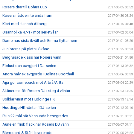
Rosers drar till Bohus Cup
2017-05-05 06:52
Rosers nådde inte ända fram
2017-04-30 08:24
Klart med Hannah Altberg
2017-04-15 04:48
Osannolika 47-17 mot serietvåan
2017-04-02 06:04
Damernas sista ikväll och Emma flyttar hem
2017-04-01 05:20
Juniorerna på plats i Skåne
2017-03-25 08:23
Berg visade klass när Rosers vann
2017-03-21 04:50
Förlust och oavgjort i DJ-serien
2017-03-13 05:32
Andra halvlek avgjorde i Bollnäs Sporthall
2017-03-06 06:33
Ajja gör comeback mot Arbrå/Alfta
2017-03-04 20:29
Skåneresa för Rosers DJ i steg 4 väntar
2017-02-23 14:35
Solklar vinst mot Huddinge HK
2017-02-13 12:14
Huddinge HK väntar i DJ-serien
2017-02-12 07:16
Plus 22 mål när Vassunda besegrades
2017-02-11 05:11
Aune en frisk fläck när Rosers DJ vann
2017-02-07 07:11
Bjerregard & Ståhl levererade
2017-02-05 23:22