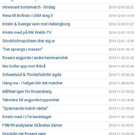
Intressant bortamatch - lördag
2014-12-05 20:21
Resa till Bollnäs i USM steg 3
2014-12-03 15:04
Kristin & Sverige vann mot Helsingborg
2014-12-03 07:07
Kristin med på RIK Webb-TV
2014-12-02 10:53
Stockholmspolisen drar sig ur
2014-12-01 12:44
"Det sprangs i massor"
2014-12-01 06:10
Rosers avgjorde i andra hemmamötet
2014-11-30 21:09
Nio bollar upp mot Arbrå
2014-11-30 05:46
Schaerlund & Thorleifsdottir ägde
2014-11-29 06:20
Häng me - i helgen blir det matcher
2014-11-28 06:30
Målfest igen för Rosersberg
2014-11-27 09:20
Tekniska fel avgjorde toppmötet
2014-11-23 18:30
"Spännande match väntar"
2014-11-21 09:42
Kristin med i U16-landslaget
2014-11-20 10:30
F98/99 analyserar Skånelas damer
2014-11-20 09:41
Disciplin när Rosers vann
2014-11-16 05:59