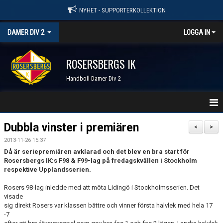
NYHET - SUPPORTERKOLLEKTION
DAMER DIV 2
LOGGA IN
ROSERSBERGS IK
Handboll Damer Div 2
STARTSIDA
Dubbla vinster i premiären
<
>
2013-11-26 15:37
NYHETER
Då är seriepremiären avklarad och det blev en bra start för
Rosersbergs IK:s F98 & F99-lag på fredagskvällen i Stockholm
KALENDER
respektive Upplandsserien.
TRUPPEN
Rosers 98-lag inledde med att möta Lidingö i Stockholmsserien. Det
visade
sig direkt Rosers var klassen bättre och vinner första halvlek med hela 17
SERIER & RESULTAT
-7