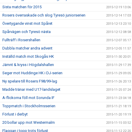
Sista matchen för 2015
2015-12-19 13:06
Rosers överraskade och slog Tyresö juniorserien
2015-12-14 17:03
Övertygande vinst mot Spåret
2015-12-13 23:10
Spårvägen och Tyresö nästa
2015-12-12 08:58
Fullträff i Rosershallen
2015-12-07 05:17
Dubbla matcher andra advent
2015-12-05 11:57
Inställd match mot Skogås HK
2015-11-30 20:01
Jämnt & kryss i Högdalshallen
2015-11-29 17:39
Seger mot Huddinge HK i DJ-serien
2015-11-29 09:05
Ny spelare till Rosers F98/99-lag
2015-11-26 20:13
Madde tränar med U17-landslaget
2015-11-25 07:24
A-flickorna föll mot Sorunda IF
2015-11-23 04:18
Toppmatch i Stockholmsserien
2015-11-21 18:19
Förlust i derbyt
2015-11-20 19:19
20 bollar upp mot Westermalm
2015-11-15 03:52
Flaggan i topp trots förlust
2015-11-12 22:20