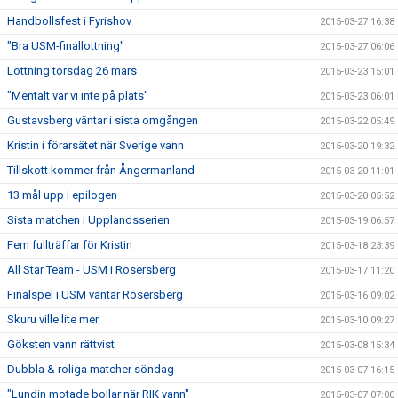
Handbollsfest i Fyrishov
2015-03-27 16:38
"Bra USM-finallottning"
2015-03-27 06:06
Lottning torsdag 26 mars
2015-03-23 15:01
"Mentalt var vi inte på plats"
2015-03-23 06:01
Gustavsberg väntar i sista omgången
2015-03-22 05:49
Kristin i förarsätet när Sverige vann
2015-03-20 19:32
Tillskott kommer från Ångermanland
2015-03-20 11:01
13 mål upp i epilogen
2015-03-20 05:52
Sista matchen i Upplandsserien
2015-03-19 06:57
Fem fullträffar för Kristin
2015-03-18 23:39
All Star Team - USM i Rosersberg
2015-03-17 11:20
Finalspel i USM väntar Rosersberg
2015-03-16 09:02
Skuru ville lite mer
2015-03-10 09:27
Göksten vann rättvist
2015-03-08 15:34
Dubbla & roliga matcher söndag
2015-03-07 16:15
"Lundin motade bollar när RIK vann"
2015-03-07 07:00