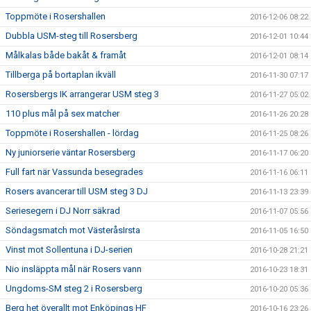
Toppmöte i Rosershallen
2016-12-06 08:22
Dubbla USM-steg till Rosersberg
2016-12-01 10:44
Målkalas både bakåt & framåt
2016-12-01 08:14
Tillberga på bortaplan ikväll
2016-11-30 07:17
Rosersbergs IK arrangerar USM steg 3
2016-11-27 05:02
110 plus mål på sex matcher
2016-11-26 20:28
Toppmöte i Rosershallen - lördag
2016-11-25 08:26
Ny juniorserie väntar Rosersberg
2016-11-17 06:20
Full fart när Vassunda besegrades
2016-11-16 06:11
Rosers avancerar till USM steg 3 DJ
2016-11-13 23:39
Seriesegern i DJ Norr säkrad
2016-11-07 05:56
Söndagsmatch mot VästeråsIrsta
2016-11-05 16:50
Vinst mot Sollentuna i DJ-serien
2016-10-28 21:21
Nio insläppta mål när Rosers vann
2016-10-23 18:31
Ungdoms-SM steg 2 i Rosersberg
2016-10-20 05:36
Berg het överallt mot Enköpings HF
2016-10-16 23:26