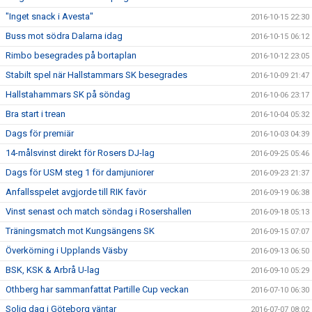
"Inget snack i Avesta"
2016-10-15 22:30
Buss mot södra Dalarna idag
2016-10-15 06:12
Rimbo besegrades på bortaplan
2016-10-12 23:05
Stabilt spel när Hallstammars SK besegrades
2016-10-09 21:47
Hallstahammars SK på söndag
2016-10-06 23:17
Bra start i trean
2016-10-04 05:32
Dags för premiär
2016-10-03 04:39
14-målsvinst direkt för Rosers DJ-lag
2016-09-25 05:46
Dags för USM steg 1 för damjuniorer
2016-09-23 21:37
Anfallsspelet avgjorde till RIK favör
2016-09-19 06:38
Vinst senast och match söndag i Rosershallen
2016-09-18 05:13
Träningsmatch mot Kungsängens SK
2016-09-15 07:07
Överkörning i Upplands Väsby
2016-09-13 06:50
BSK, KSK & Arbrå U-lag
2016-09-10 05:29
Othberg har sammanfattat Partille Cup veckan
2016-07-10 06:30
Solig dag i Göteborg väntar
2016-07-07 08:02