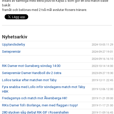
insats av samtliga med extra plus till Kajsa S som gör en bra match både
bakåt
framåt och belönas med 2 två mål avslutar Rosers tränare.
Nyhetsarkiv
Upplandsderby
2024-10-05 11:29
Seriepremiär
2024-09-27 19:01
2024-09-16 16:10
RIK Damer mot Gurraberg söndag 14:00
2023-10-14 14:00
Seriepremiär Damer Handboll div 2 östra
2023-09-27 19:30
Lollos tankar efter matchen mot Täby
2019-12-11 22:45
Fyra snabba med Lollo inför söndagens match mot Täby
2019-12-06 12:00
HBK
Fredagsmys och match mot Åkersberga HK!
2019-11-21 09:00
RIKs Damer föll i Borlänge, men med flaggan i topp!
2019-11-17 21:00
280 stycken såg derbyt RIK-SIF i Rosershallen
2019-11-09 16:45