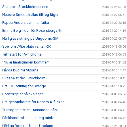
Slutspel - Stockholmsserien
2015-04-24 07:28
Huusko Smeds kallad till reg-läger
2015-04-22 06:31
Pappa Anders sammanfattar
2015-04-20 22:15
Emma Berg - klar för Rosersbergs IK
2015-04-20 14:19
Härlig avslutning på Ungdoms-SM
2015-04-20 08:07
Spel om 7/8:e plats väntar RIK
2015-04-19 08:06
Tuff start för A-flickorna
2015-04-18 06:03
"Nu är finalstunden kommen"
2015-04-16 21:32
Hårda bud för 98:orna
2015-04-13 11:47
Slutspelstider i Stockholm
2015-04-10 10:41
Bra EM-lottning för Sverige
2015-04-10 10:21
Rosers tjejer på riksläger!
2015-04-09 05:56
Bra genomkörare för Rosers A-flickor
2015-04-07 04:46
Träningsmatcher - Annandag påsk
2015-04-06 06:41
Påskhandboll - annandag påsk
2015-04-04 06:42
Härliga Rosers - bäst i Uppland
2015-03-28 18:54