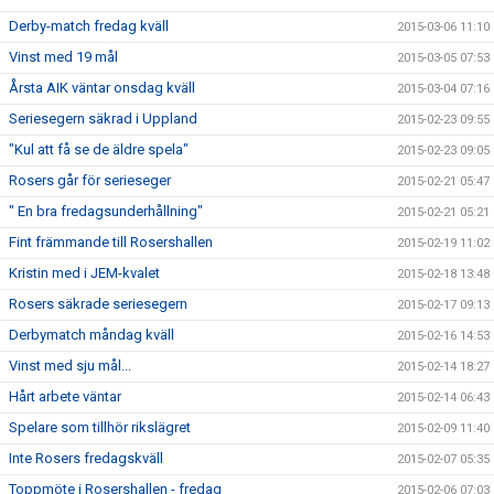
Derby-match fredag kväll
2015-03-06 11:10
Vinst med 19 mål
2015-03-05 07:53
Årsta AIK väntar onsdag kväll
2015-03-04 07:16
Seriesegern säkrad i Uppland
2015-02-23 09:55
"Kul att få se de äldre spela"
2015-02-23 09:05
Rosers går för serieseger
2015-02-21 05:47
" En bra fredagsunderhållning"
2015-02-21 05:21
Fint främmande till Rosershallen
2015-02-19 11:02
Kristin med i JEM-kvalet
2015-02-18 13:48
Rosers säkrade seriesegern
2015-02-17 09:13
Derbymatch måndag kväll
2015-02-16 14:53
Vinst med sju mål...
2015-02-14 18:27
Hårt arbete väntar
2015-02-14 06:43
Spelare som tillhör rikslägret
2015-02-09 11:40
Inte Rosers fredagskväll
2015-02-07 05:35
Toppmöte i Rosershallen - fredag
2015-02-06 07:03