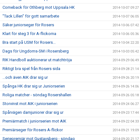
Comeback för Othberg mot Uppsala HK
2014-10-07 09:27
"Tack Lillen" för gott samarbete
2014-10-07 06:05
Säker juniorseger för Rosers
2014-10-06 07:42
Klart för steg 3 för A-flickorna
2014-10-06 05:36
Bra start på USM för Rosers...
2014-10-04 22:20
Dags för Ungdoms-SM i Rosersberg
2014-10-03 05:42
RIK Handboll auktionerar ut matchtröja
2014-09-29 06:49
Riktigt bra spel från Rosers sida
2014-09-28 21:14
...och även AIK drar sig ur
2014-09-26 20:19
Spånga HK drar sig ur Juniorserien
2014-09-26 14:06
Roliga matcher - söndag Rosershallen
2014-09-26 05:18
Storvinst mot AIK i juniorserien
2014-09-24 06:27
Spårvägen damjuniorer drar sig ur
2014-09-23 17:44
Premiärmatch i juniorserien mot AIK
2014-09-22 04:33
Premiärseger för Rosers A-flickor
2014-09-21 19:09
Seriepremiär mot Gustavsberg - söndag
2014-09-20 21:17