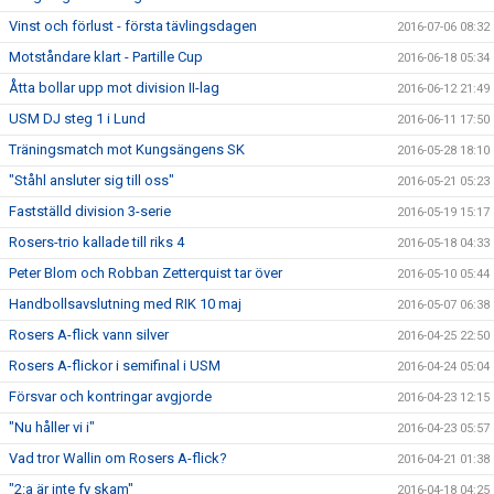
Vinst och förlust - första tävlingsdagen
2016-07-06 08:32
Motståndare klart - Partille Cup
2016-06-18 05:34
Åtta bollar upp mot division II-lag
2016-06-12 21:49
USM DJ steg 1 i Lund
2016-06-11 17:50
Träningsmatch mot Kungsängens SK
2016-05-28 18:10
"Ståhl ansluter sig till oss"
2016-05-21 05:23
Fastställd division 3-serie
2016-05-19 15:17
Rosers-trio kallade till riks 4
2016-05-18 04:33
Peter Blom och Robban Zetterquist tar över
2016-05-10 05:44
Handbollsavslutning med RIK 10 maj
2016-05-07 06:38
Rosers A-flick vann silver
2016-04-25 22:50
Rosers A-flickor i semifinal i USM
2016-04-24 05:04
Försvar och kontringar avgjorde
2016-04-23 12:15
"Nu håller vi i"
2016-04-23 05:57
Vad tror Wallin om Rosers A-flick?
2016-04-21 01:38
"2:a är inte fy skam"
2016-04-18 04:25