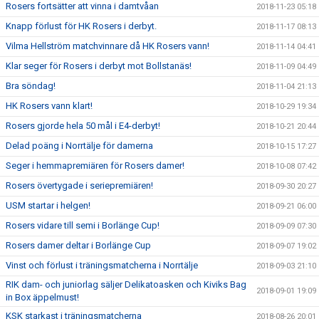
Rosers fortsätter att vinna i damtvåan
2018-11-23 05:18
Knapp förlust för HK Rosers i derbyt.
2018-11-17 08:13
Vilma Hellström matchvinnare då HK Rosers vann!
2018-11-14 04:41
Klar seger för Rosers i derbyt mot Bollstanäs!
2018-11-09 04:49
Bra söndag!
2018-11-04 21:13
HK Rosers vann klart!
2018-10-29 19:34
Rosers gjorde hela 50 mål i E4-derbyt!
2018-10-21 20:44
Delad poäng i Norrtälje för damerna
2018-10-15 17:27
Seger i hemmapremiären för Rosers damer!
2018-10-08 07:42
Rosers övertygade i seriepremiären!
2018-09-30 20:27
USM startar i helgen!
2018-09-21 06:00
Rosers vidare till semi i Borlänge Cup!
2018-09-09 07:30
Rosers damer deltar i Borlänge Cup
2018-09-07 19:02
Vinst och förlust i träningsmatcherna i Norrtälje
2018-09-03 21:10
RIK dam- och juniorlag säljer Delikatoasken och Kiviks Bag
2018-09-01 19:09
in Box äppelmust!
KSK starkast i träningsmatcherna
2018-08-26 20:01