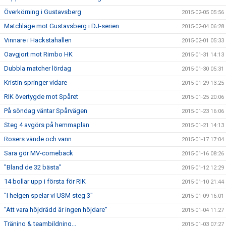
Överkörning i Gustavsberg
2015-02-05 05:56
Matchläge mot Gustavsberg i DJ-serien
2015-02-04 06:28
Vinnare i Hackstahallen
2015-02-01 05:33
Oavgjort mot Rimbo HK
2015-01-31 14:13
Dubbla matcher lördag
2015-01-30 05:31
Kristin springer vidare
2015-01-29 13:25
RIK övertygde mot Spåret
2015-01-25 20:06
På söndag väntar Spårvägen
2015-01-23 16:06
Steg 4 avgörs på hemmaplan
2015-01-21 14:13
Rosers vände och vann
2015-01-17 17:04
Sara gör MV-comeback
2015-01-16 08:26
"Bland de 32 bästa"
2015-01-12 12:29
14 bollar upp i första för RIK
2015-01-10 21:44
"I helgen spelar vi USM steg 3"
2015-01-09 16:01
"Att vara höjdrädd är ingen höjdare"
2015-01-04 11:27
Träning & teambildning...
2015-01-03 07:27