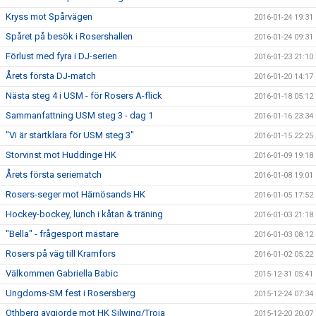
Kryss mot Spårvägen
2016-01-24 19:31
Spåret på besök i Rosershallen
2016-01-24 09:31
Förlust med fyra i DJ-serien
2016-01-23 21:10
Årets första DJ-match
2016-01-20 14:17
Nästa steg 4 i USM - för Rosers A-flick
2016-01-18 05:12
Sammanfattning USM steg 3 - dag 1
2016-01-16 23:34
"Vi är startklara för USM steg 3"
2016-01-15 22:25
Storvinst mot Huddinge HK
2016-01-09 19:18
Årets första seriematch
2016-01-08 19:01
Rosers-seger mot Härnösands HK
2016-01-05 17:52
Hockey-bockey, lunch i kåtan & träning
2016-01-03 21:18
"Bella" - frågesport mästare
2016-01-03 08:12
Rosers på väg till Kramfors
2016-01-02 05:22
Välkommen Gabriella Babic
2015-12-31 05:41
Ungdoms-SM fest i Rosersberg
2015-12-24 07:34
Othberg avgjorde mot HK Silwing/Troja
2015-12-20 20:07