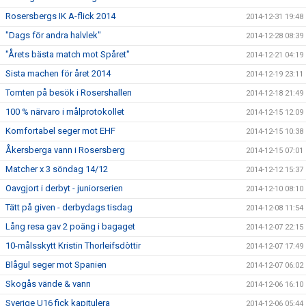
Rosersbergs IK A-flick 2014
2014-12-31 19:48
"Dags för andra halvlek"
2014-12-28 08:39
"Årets bästa match mot Spåret"
2014-12-21 04:19
Sista machen för året 2014
2014-12-19 23:11
Tomten på besök i Rosershallen
2014-12-18 21:49
100 % närvaro i målprotokollet
2014-12-15 12:09
Komfortabel seger mot EHF
2014-12-15 10:38
Åkersberga vann i Rosersberg
2014-12-15 07:01
Matcher x 3 söndag 14/12
2014-12-12 15:37
Oavgjort i derbyt - juniorserien
2014-12-10 08:10
Tätt på given - derbydags tisdag
2014-12-08 11:54
Lång resa gav 2 poäng i bagaget
2014-12-07 22:15
10-målsskytt Kristin Thorleifsdòttir
2014-12-07 17:49
Blågul seger mot Spanien
2014-12-07 06:02
Skogås vände & vann
2014-12-06 16:10
Sverige U16 fick kapitulera
2014-12-06 05:44