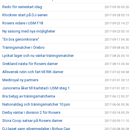
Redo för seriestart idag
2017-09-30 05:20
Klockren start på DJ-serien
2017-09-28 05:19
Rosers vidare i USM F18
2017-09-25 14:27
Ny säsong med nya möjligheter
2017-09-23 05:10
"En bra genomkörare"
2017-09-17 04:30
Träningsmatcher i Örebro
2017-09-08 06:35
Lyckat läger och nu väntar träningsmatcher
2017-08-26 05:10
Grekland nästa för Rosers damer
2017-08-15 05:40
Allsvensk rutin och fart till RIK damer
2017-07-02 04:58
Mediroyal ny partners
2017-07-01 03:12
Juniorerna åker till Karlstad i USM steg 1
2017-07-01 03:11
Bra betyg av träningsmatcherna
2017-06-12 05:37
Nationaldag och träningsmatcher 10 juni
2017-06-06 05:36
Derby väntar i division 2 för Rosers
2017-05-18 05:39
Stora Coop satsar på Rosers damer
2017-05-09 11:10
DJ-laget vann silvermedaljer i Bohus Cup
2017-05-08 06:28