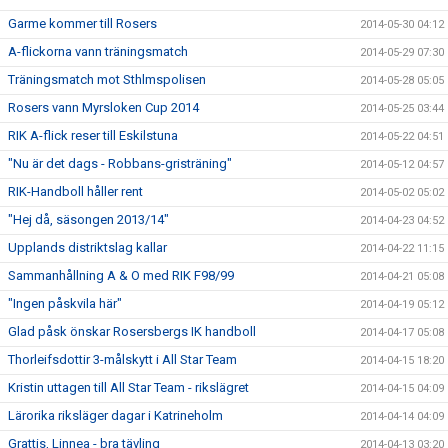
Garme kommer till Rosers
2014-05-30 04:12
A-flickorna vann träningsmatch
2014-05-29 07:30
Träningsmatch mot Sthlmspolisen
2014-05-28 05:05
Rosers vann Myrsloken Cup 2014
2014-05-25 03:44
RIK A-flick reser till Eskilstuna
2014-05-22 04:51
"Nu är det dags - Robbans-gristräning"
2014-05-12 04:57
RIK-Handboll håller rent
2014-05-02 05:02
"Hej då, säsongen 2013/14"
2014-04-23 04:52
Upplands distriktslag kallar
2014-04-22 11:15
Sammanhållning A & O med RIK F98/99
2014-04-21 05:08
"Ingen påskvila här"
2014-04-19 05:12
Glad påsk önskar Rosersbergs IK handboll
2014-04-17 05:08
Thorleifsdottir 3-målskytt i All Star Team
2014-04-15 18:20
Kristin uttagen till All Star Team - rikslägret
2014-04-15 04:09
Lärorika riksläger dagar i Katrineholm
2014-04-14 04:09
Grattis, Linnea - bra tävling
2014-04-13 03:20