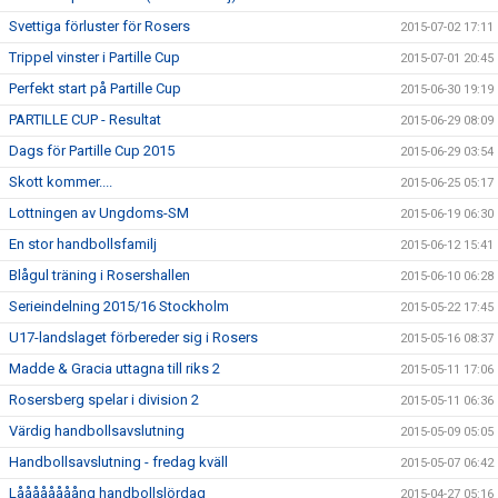
Svettiga förluster för Rosers
2015-07-02 17:11
Trippel vinster i Partille Cup
2015-07-01 20:45
Perfekt start på Partille Cup
2015-06-30 19:19
PARTILLE CUP - Resultat
2015-06-29 08:09
Dags för Partille Cup 2015
2015-06-29 03:54
Skott kommer....
2015-06-25 05:17
Lottningen av Ungdoms-SM
2015-06-19 06:30
En stor handbollsfamilj
2015-06-12 15:41
Blågul träning i Rosershallen
2015-06-10 06:28
Serieindelning 2015/16 Stockholm
2015-05-22 17:45
U17-landslaget förbereder sig i Rosers
2015-05-16 08:37
Madde & Gracia uttagna till riks 2
2015-05-11 17:06
Rosersberg spelar i division 2
2015-05-11 06:36
Värdig handbollsavslutning
2015-05-09 05:05
Handbollsavslutning - fredag kväll
2015-05-07 06:42
Låååååååång handbollslördag
2015-04-27 05:16