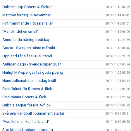
Dubbelt upp Rosers A-flickor
2014-11-16 04:29
Matcher lördag 15 november
2014-11-14 08:41
Fint främmande i Rosershallen
2014-11-13 07:01
"Här blir det en smäll"
2014-11-12 06:00
Annorlunda träningsredskap
2014-11-10 21:39
Gracia - Sveriges bästa målvakt
2014-11-10 04:46
Uppland får slåss i B-slutspel
2014-11-08 21:09
Äntligen dags - SverigeCupen 2014
2014-11-07 04:54
Härligt MV-spel gav två goda poäng
2014-11-05 05:58
Handbollsmatcher - tisdag kväll
2014-11-04 00:12
Finalförlust för Rosers A-flick
2014-11-03 05:30
Final väntar Rosers A-flick
2014-11-01 20:14
Dubbla segrar för RIK A-flick
2014-11-01 05:22
Skånela Handball Tournament startar
2014-10-31 05:51
"Vad kul man kan ha ibland"
2014-10-30 05:55
Stockholm-Uppland - torsdag
2014-10-29 11:07