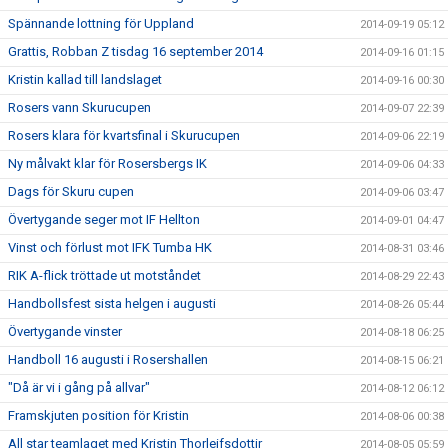
Spännande lottning för Uppland
2014-09-19 05:12
Grattis, Robban Z tisdag 16 september 2014
2014-09-16 01:15
Kristin kallad till landslaget
2014-09-16 00:30
Rosers vann Skurucupen
2014-09-07 22:39
Rosers klara för kvartsfinal i Skurucupen
2014-09-06 22:19
Ny målvakt klar för Rosersbergs IK
2014-09-06 04:33
Dags för Skuru cupen
2014-09-06 03:47
Övertygande seger mot IF Hellton
2014-09-01 04:47
Vinst och förlust mot IFK Tumba HK
2014-08-31 03:46
RIK A-flick tröttade ut motståndet
2014-08-29 22:43
Handbollsfest sista helgen i augusti
2014-08-26 05:44
Övertygande vinster
2014-08-18 06:25
Handboll 16 augusti i Rosershallen
2014-08-15 06:21
"Då är vi i gång på allvar"
2014-08-12 06:12
Framskjuten position för Kristin
2014-08-06 00:38
All star teamlaget med Kristin Thorleifsdottir
2014-08-05 05:59