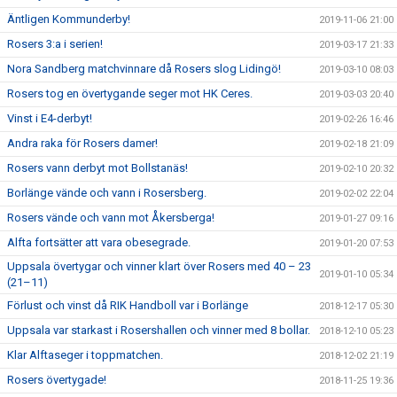
Äntligen Kommunderby!
2019-11-06 21:00
Rosers 3:a i serien!
2019-03-17 21:33
Nora Sandberg matchvinnare då Rosers slog Lidingö!
2019-03-10 08:03
Rosers tog en övertygande seger mot HK Ceres.
2019-03-03 20:40
Vinst i E4-derbyt!
2019-02-26 16:46
Andra raka för Rosers damer!
2019-02-18 21:09
Rosers vann derbyt mot Bollstanäs!
2019-02-10 20:32
Borlänge vände och vann i Rosersberg.
2019-02-02 22:04
Rosers vände och vann mot Åkersberga!
2019-01-27 09:16
Alfta fortsätter att vara obesegrade.
2019-01-20 07:53
Uppsala övertygar och vinner klart över Rosers med 40 – 23
2019-01-10 05:34
(21–11)
Förlust och vinst då RIK Handboll var i Borlänge
2018-12-17 05:30
Uppsala var starkast i Rosershallen och vinner med 8 bollar.
2018-12-10 05:23
Klar Alftaseger i toppmatchen.
2018-12-02 21:19
Rosers övertygade!
2018-11-25 19:36