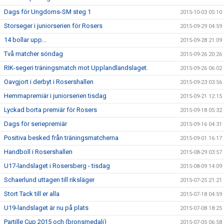
Dags för Ungdoms-SM steg 1
2015-10-03 05:10
Storseger i juniorserien för Rosers
2015-09-29 04:59
14 bollar upp...
2015-09-28 21:09
Två matcher söndag
2015-09-26 20:26
RIK-segeri träningsmatch mot Upplandlandslaget.
2015-09-26 06:02
Oavgjort i derbyt i Rosershallen
2015-09-23 03:56
Hemmapremiär i juniorserien tisdag
2015-09-21 12:15
Lyckad borta premiär för Rosers
2015-09-18 05:32
Dags för seriepremiär
2015-09-16 04:31
Positiva besked från träningsmatcherna
2015-09-01 16:17
Handboll i Rosershallen
2015-08-29 03:57
U17-landslaget i Rosersberg - tisdag
2015-08-09 14:09
Schaerlund uttagen till riksläger
2015-07-25 21:21
Stort Tack till er alla
2015-07-18 04:59
U19-landslaget är nu på plats
2015-07-08 18:25
Partille Cup 2015 och (bronsmedalj)
2015-07-05 06:58