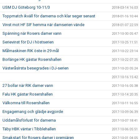
USM DJ Göteborg 10-11/3
2018-03-14 16:03
Toppmatch ikväll för damerna och klar seger senast
2018-01-16 10:44
Vinst mot HF SIF hemma när damserien vände
2018-01-07 22:59
Spänning när Rosers damer vann
2017-10-30 05:47
Serievinst för DJ i höstserien
2017-10-25 11:51
Målmaskinen RIK öste in 29 mål
2017-10-22 23:14
Borlänge HK gästar Rosershallen
2017-10-22 07:25
VästeråsIrsta besegrades i DJ-serien
2017-10-20 05:24
2017-10-16 15:42
27 bollar när RIK damer vann
2017-10-16 05:38
Falu HK gästar Rosershallen
2017-10-14 20:35
Välkomna till Rosershallen
2017-10-11 16:55
Engagemang och glädje avgjorde
2017-10-09 06:39
Uddamålsförlust för damerna
2017-10-07 18:41
Täby HBK väntar i Tibblehallen
2017-10-06 05:51
Smakstart för Rosers damer i premiären
2017-10-01 04:05