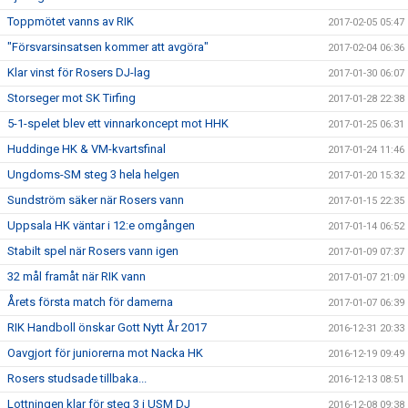
Toppmötet vanns av RIK
2017-02-05 05:47
"Försvarsinsatsen kommer att avgöra"
2017-02-04 06:36
Klar vinst för Rosers DJ-lag
2017-01-30 06:07
Storseger mot SK Tirfing
2017-01-28 22:38
5-1-spelet blev ett vinnarkoncept mot HHK
2017-01-25 06:31
Huddinge HK & VM-kvartsfinal
2017-01-24 11:46
Ungdoms-SM steg 3 hela helgen
2017-01-20 15:32
Sundström säker när Rosers vann
2017-01-15 22:35
Uppsala HK väntar i 12:e omgången
2017-01-14 06:52
Stabilt spel när Rosers vann igen
2017-01-09 07:37
32 mål framåt när RIK vann
2017-01-07 21:09
Årets första match för damerna
2017-01-07 06:39
RIK Handboll önskar Gott Nytt År 2017
2016-12-31 20:33
Oavgjort för juniorerna mot Nacka HK
2016-12-19 09:49
Rosers studsade tillbaka...
2016-12-13 08:51
Lottningen klar för steg 3 i USM DJ
2016-12-08 09:38