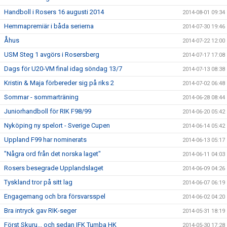
Handboll i Rosers 16 augusti 2014
2014-08-01 09:34
Hemmapremiär i båda serierna
2014-07-30 19:46
Åhus
2014-07-22 12:00
USM Steg 1 avgörs i Rosersberg
2014-07-17 17:08
Dags för U20-VM final idag söndag 13/7
2014-07-13 08:38
Kristin & Maja förbereder sig på riks 2
2014-07-02 06:48
Sommar - sommarträning
2014-06-28 08:44
Juniorhandboll för RIK F98/99
2014-06-20 05:42
Nyköping ny spelort - Sverige Cupen
2014-06-14 05:42
Uppland F99 har nominerats
2014-06-13 05:17
"Några ord från det norska laget"
2014-06-11 04:03
Rosers besegrade Upplandslaget
2014-06-09 04:26
Tyskland tror på sitt lag
2014-06-07 06:19
Engagemang och bra försvarsspel
2014-06-02 04:20
Bra intryck gav RIK-seger
2014-05-31 18:19
Först Skuru... och sedan IFK Tumba HK
2014-05-30 17:28