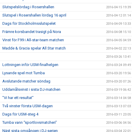
Slutspelslördag i Rosershallen
2016-04-15 19:39
Slutspel i Rosershallen lördag 16 april
2016-04-12 01:14
Dags för Stockholmsslutspelet
2016-04-09 13:33
Främre korsbandet trasigt på Nora
2016-04-08 15:10
Vinst för F99 i All-star-team matchen
2016-04-05 04:59
Madde & Gracia spelar All Star match
2016-04-02 22:13
2016-03-26 13:41
Lottningen inför USM-finalhelgen
2016-03-24 09:49
Lysande spel mot Tumba
2016-03-20 19:56
Avslutande matcher söndag
2016-03-20 07:26
Uddamålsvinst i sista DJ-matchen
2016-03-19 06:42
"Vi har ett resultat"
2016-03-14 04:58
Två vinster första USM-dagen
2016-03-13 07:03
Dags för USM-steg 4
2016-03-11 23:05
Tumba vann “sportlovsmatchen”
2016-03-06 04:56
Näst sista omgången i DJ-serien
2016-03-04 22:01