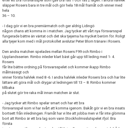
efter ett bra försvarsspel som gav bra fas 1 och fas 2 lägen. I andra halvlek
KONTAKT
släpper Rosers bara in tre mål och gör hela 18 mål framåt och vinner med
hela
36 – 10.
DOKUMENT
- I dag gör vi en bra premiärmatch och ger aldrig Lidingö
BILDGALLERI
någon chans att komma in i matchen. Jag tycker att vårt nya försvarsspel
fungerade bättre än väntat och det ska tjejerna ha mycket beröm för. Roligt
alla tjejer kom med i mål protokollet avslutar Peter Blom tränare i Rosers.
MATCHER
Den andra matchen spelades mellan Rosers F99 och Rimbo i
Upplandsserien. Rimbo inleder klart bäst går upp till leding med 1- 4.
Rosers
får lite bättre ordning på försvarsspelet och kommer ikapp Rimbo
målmässigt och
vinner första halvlek med 8 -6. I andra halvlek inleder Rosers bra och har lite
lättare att göra mål och drygar ut ledningen till 13 – 8. Rimbo kommer
tillbaka
på slutet gör tre raka mål innan matchen är slut.
- Jag tycker att Rimbo spelar smart och har ett bra
försvarsspel som vi har svårt att komma igenom. Bakåt gör vi en bra insats
bortsett från inledningen. Framåt har vi lite att jobba men vi får inte glömma
bort att Rimbo är ett bra lag som vann Stockholmsslutspelet ifjol. Bra
första