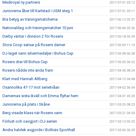
Mediroyal ny partners
2017-07-01 03:12
Juniorerna åker till Karlstad i USM steg 1
2017-07-01 03:11
Bra betyg av träningsmatcherna
2017-06-12 05:37
Nationaldag och träningsmatcher 10 juni
2017-06-06 05:36
Derby väntar i division 2 för Rosers
2017-05-18 05:39
Stora Coop satsar på Rosers damer
2017-05-09 11:10
DJ-laget vann silvermedaljer i Bohus Cup
2017-05-08 06:28
Rosers drar till Bohus Cup
2017-05-05 06:52
Rosers nådde inte ända fram
2017-04-30 08:24
Klart med Hannah Altberg
2017-04-15 04:48
Osannolika 47-17 mot serietvåan
2017-04-02 06:04
Damernas sista ikväll och Emma flyttar hem
2017-04-01 05:20
Juniorerna på plats i Skåne
2017-03-25 08:23
Berg visade klass när Rosers vann
2017-03-21 04:50
Förlust och oavgjort i DJ-serien
2017-03-13 05:32
Andra halvlek avgjorde i Bollnäs Sporthall
2017-03-06 06:33