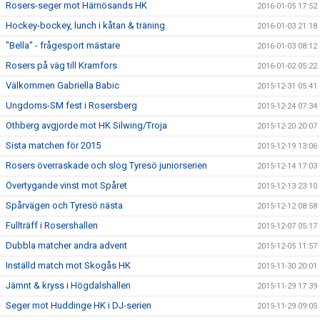
Rosers-seger mot Härnösands HK
2016-01-05 17:52
Hockey-bockey, lunch i kåtan & träning
2016-01-03 21:18
"Bella" - frågesport mästare
2016-01-03 08:12
Rosers på väg till Kramfors
2016-01-02 05:22
Välkommen Gabriella Babic
2015-12-31 05:41
Ungdoms-SM fest i Rosersberg
2015-12-24 07:34
Othberg avgjorde mot HK Silwing/Troja
2015-12-20 20:07
Sista matchen för 2015
2015-12-19 13:06
Rosers överraskade och slog Tyresö juniorserien
2015-12-14 17:03
Övertygande vinst mot Spåret
2015-12-13 23:10
Spårvägen och Tyresö nästa
2015-12-12 08:58
Fullträff i Rosershallen
2015-12-07 05:17
Dubbla matcher andra advent
2015-12-05 11:57
Inställd match mot Skogås HK
2015-11-30 20:01
Jämnt & kryss i Högdalshallen
2015-11-29 17:39
Seger mot Huddinge HK i DJ-serien
2015-11-29 09:05