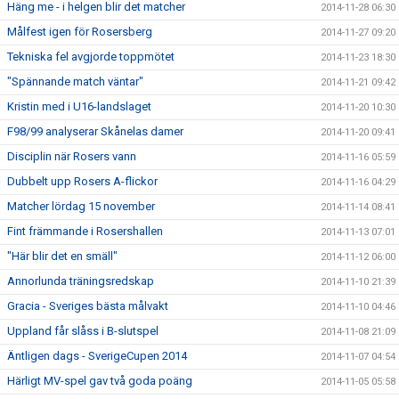
Häng me - i helgen blir det matcher
2014-11-28 06:30
Målfest igen för Rosersberg
2014-11-27 09:20
Tekniska fel avgjorde toppmötet
2014-11-23 18:30
"Spännande match väntar"
2014-11-21 09:42
Kristin med i U16-landslaget
2014-11-20 10:30
F98/99 analyserar Skånelas damer
2014-11-20 09:41
Disciplin när Rosers vann
2014-11-16 05:59
Dubbelt upp Rosers A-flickor
2014-11-16 04:29
Matcher lördag 15 november
2014-11-14 08:41
Fint främmande i Rosershallen
2014-11-13 07:01
"Här blir det en smäll"
2014-11-12 06:00
Annorlunda träningsredskap
2014-11-10 21:39
Gracia - Sveriges bästa målvakt
2014-11-10 04:46
Uppland får slåss i B-slutspel
2014-11-08 21:09
Äntligen dags - SverigeCupen 2014
2014-11-07 04:54
Härligt MV-spel gav två goda poäng
2014-11-05 05:58