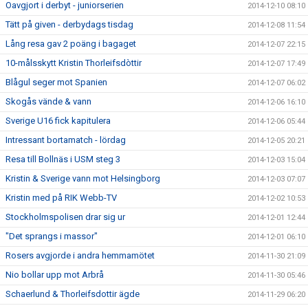
Oavgjort i derbyt - juniorserien
2014-12-10 08:10
Tätt på given - derbydags tisdag
2014-12-08 11:54
Lång resa gav 2 poäng i bagaget
2014-12-07 22:15
10-målsskytt Kristin Thorleifsdòttir
2014-12-07 17:49
Blågul seger mot Spanien
2014-12-07 06:02
Skogås vände & vann
2014-12-06 16:10
Sverige U16 fick kapitulera
2014-12-06 05:44
Intressant bortamatch - lördag
2014-12-05 20:21
Resa till Bollnäs i USM steg 3
2014-12-03 15:04
Kristin & Sverige vann mot Helsingborg
2014-12-03 07:07
Kristin med på RIK Webb-TV
2014-12-02 10:53
Stockholmspolisen drar sig ur
2014-12-01 12:44
"Det sprangs i massor"
2014-12-01 06:10
Rosers avgjorde i andra hemmamötet
2014-11-30 21:09
Nio bollar upp mot Arbrå
2014-11-30 05:46
Schaerlund & Thorleifsdottir ägde
2014-11-29 06:20