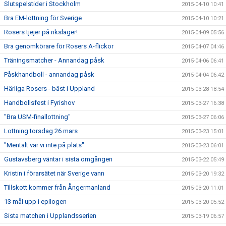
Slutspelstider i Stockholm
2015-04-10 10:41
Bra EM-lottning för Sverige
2015-04-10 10:21
Rosers tjejer på riksläger!
2015-04-09 05:56
Bra genomkörare för Rosers A-flickor
2015-04-07 04:46
Träningsmatcher - Annandag påsk
2015-04-06 06:41
Påskhandboll - annandag påsk
2015-04-04 06:42
Härliga Rosers - bäst i Uppland
2015-03-28 18:54
Handbollsfest i Fyrishov
2015-03-27 16:38
"Bra USM-finallottning"
2015-03-27 06:06
Lottning torsdag 26 mars
2015-03-23 15:01
"Mentalt var vi inte på plats"
2015-03-23 06:01
Gustavsberg väntar i sista omgången
2015-03-22 05:49
Kristin i förarsätet när Sverige vann
2015-03-20 19:32
Tillskott kommer från Ångermanland
2015-03-20 11:01
13 mål upp i epilogen
2015-03-20 05:52
Sista matchen i Upplandsserien
2015-03-19 06:57