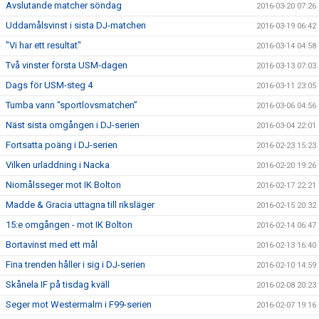
Avslutande matcher söndag
2016-03-20 07:26
Uddamålsvinst i sista DJ-matchen
2016-03-19 06:42
"Vi har ett resultat"
2016-03-14 04:58
Två vinster första USM-dagen
2016-03-13 07:03
Dags för USM-steg 4
2016-03-11 23:05
Tumba vann “sportlovsmatchen”
2016-03-06 04:56
Näst sista omgången i DJ-serien
2016-03-04 22:01
Fortsatta poäng i DJ-serien
2016-02-23 15:23
Vilken urladdning i Nacka
2016-02-20 19:26
Niomålsseger mot IK Bolton
2016-02-17 22:21
Madde & Gracia uttagna till riksläger
2016-02-15 20:32
15:e omgången - mot IK Bolton
2016-02-14 06:47
Bortavinst med ett mål
2016-02-13 16:40
Fina trenden håller i sig i DJ-serien
2016-02-10 14:59
Skånela IF på tisdag kväll
2016-02-08 20:23
Seger mot Westermalm i F99-serien
2016-02-07 19:16