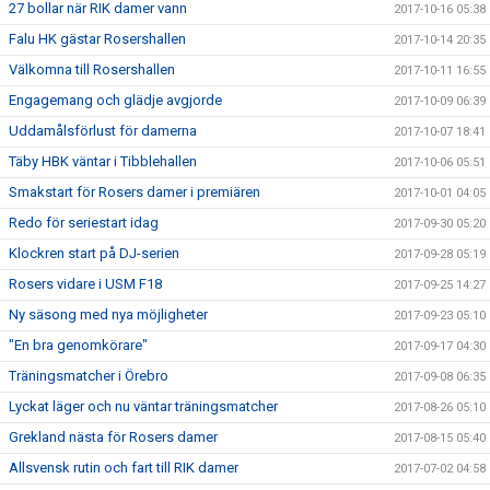
27 bollar när RIK damer vann
2017-10-16 05:38
Falu HK gästar Rosershallen
2017-10-14 20:35
Välkomna till Rosershallen
2017-10-11 16:55
Engagemang och glädje avgjorde
2017-10-09 06:39
Uddamålsförlust för damerna
2017-10-07 18:41
Täby HBK väntar i Tibblehallen
2017-10-06 05:51
Smakstart för Rosers damer i premiären
2017-10-01 04:05
Redo för seriestart idag
2017-09-30 05:20
Klockren start på DJ-serien
2017-09-28 05:19
Rosers vidare i USM F18
2017-09-25 14:27
Ny säsong med nya möjligheter
2017-09-23 05:10
"En bra genomkörare"
2017-09-17 04:30
Träningsmatcher i Örebro
2017-09-08 06:35
Lyckat läger och nu väntar träningsmatcher
2017-08-26 05:10
Grekland nästa för Rosers damer
2017-08-15 05:40
Allsvensk rutin och fart till RIK damer
2017-07-02 04:58