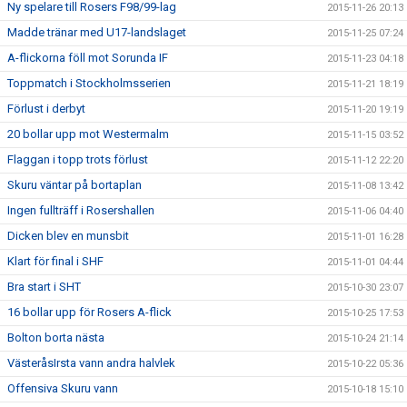
Ny spelare till Rosers F98/99-lag
2015-11-26 20:13
Madde tränar med U17-landslaget
2015-11-25 07:24
A-flickorna föll mot Sorunda IF
2015-11-23 04:18
Toppmatch i Stockholmsserien
2015-11-21 18:19
Förlust i derbyt
2015-11-20 19:19
20 bollar upp mot Westermalm
2015-11-15 03:52
Flaggan i topp trots förlust
2015-11-12 22:20
Skuru väntar på bortaplan
2015-11-08 13:42
Ingen fullträff i Rosershallen
2015-11-06 04:40
Dicken blev en munsbit
2015-11-01 16:28
Klart för final i SHF
2015-11-01 04:44
Bra start i SHT
2015-10-30 23:07
16 bollar upp för Rosers A-flick
2015-10-25 17:53
Bolton borta nästa
2015-10-24 21:14
VästeråsIrsta vann andra halvlek
2015-10-22 05:36
Offensiva Skuru vann
2015-10-18 15:10