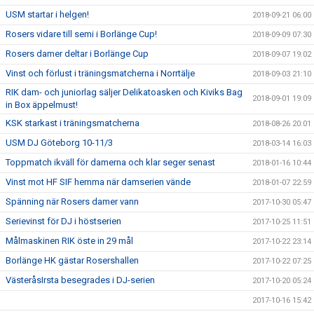
USM startar i helgen!
2018-09-21 06:00
Rosers vidare till semi i Borlänge Cup!
2018-09-09 07:30
Rosers damer deltar i Borlänge Cup
2018-09-07 19:02
Vinst och förlust i träningsmatcherna i Norrtälje
2018-09-03 21:10
RIK dam- och juniorlag säljer Delikatoasken och Kiviks Bag
2018-09-01 19:09
in Box äppelmust!
KSK starkast i träningsmatcherna
2018-08-26 20:01
USM DJ Göteborg 10-11/3
2018-03-14 16:03
Toppmatch ikväll för damerna och klar seger senast
2018-01-16 10:44
Vinst mot HF SIF hemma när damserien vände
2018-01-07 22:59
Spänning när Rosers damer vann
2017-10-30 05:47
Serievinst för DJ i höstserien
2017-10-25 11:51
Målmaskinen RIK öste in 29 mål
2017-10-22 23:14
Borlänge HK gästar Rosershallen
2017-10-22 07:25
VästeråsIrsta besegrades i DJ-serien
2017-10-20 05:24
2017-10-16 15:42