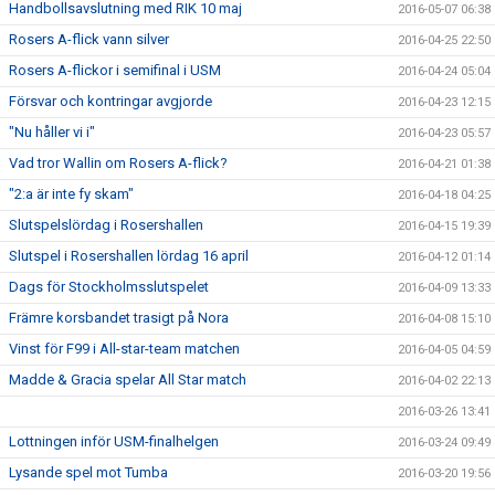
Handbollsavslutning med RIK 10 maj
2016-05-07 06:38
Rosers A-flick vann silver
2016-04-25 22:50
Rosers A-flickor i semifinal i USM
2016-04-24 05:04
Försvar och kontringar avgjorde
2016-04-23 12:15
"Nu håller vi i"
2016-04-23 05:57
Vad tror Wallin om Rosers A-flick?
2016-04-21 01:38
"2:a är inte fy skam"
2016-04-18 04:25
Slutspelslördag i Rosershallen
2016-04-15 19:39
Slutspel i Rosershallen lördag 16 april
2016-04-12 01:14
Dags för Stockholmsslutspelet
2016-04-09 13:33
Främre korsbandet trasigt på Nora
2016-04-08 15:10
Vinst för F99 i All-star-team matchen
2016-04-05 04:59
Madde & Gracia spelar All Star match
2016-04-02 22:13
2016-03-26 13:41
Lottningen inför USM-finalhelgen
2016-03-24 09:49
Lysande spel mot Tumba
2016-03-20 19:56