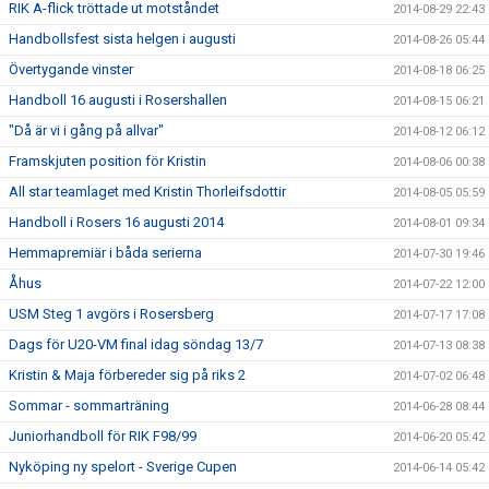
RIK A-flick tröttade ut motståndet
2014-08-29 22:43
Handbollsfest sista helgen i augusti
2014-08-26 05:44
Övertygande vinster
2014-08-18 06:25
Handboll 16 augusti i Rosershallen
2014-08-15 06:21
"Då är vi i gång på allvar"
2014-08-12 06:12
Framskjuten position för Kristin
2014-08-06 00:38
All star teamlaget med Kristin Thorleifsdottir
2014-08-05 05:59
Handboll i Rosers 16 augusti 2014
2014-08-01 09:34
Hemmapremiär i båda serierna
2014-07-30 19:46
Åhus
2014-07-22 12:00
USM Steg 1 avgörs i Rosersberg
2014-07-17 17:08
Dags för U20-VM final idag söndag 13/7
2014-07-13 08:38
Kristin & Maja förbereder sig på riks 2
2014-07-02 06:48
Sommar - sommarträning
2014-06-28 08:44
Juniorhandboll för RIK F98/99
2014-06-20 05:42
Nyköping ny spelort - Sverige Cupen
2014-06-14 05:42