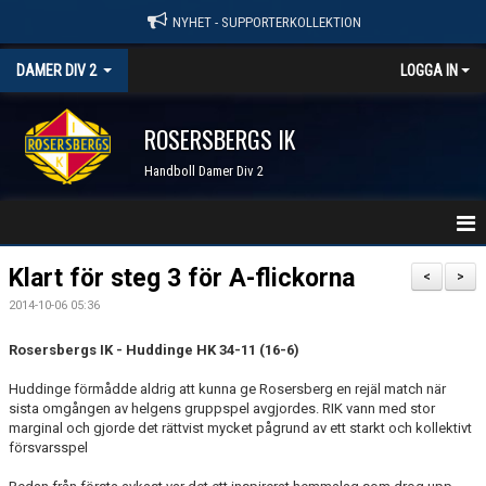
NYHET - SUPPORTERKOLLEKTION
DAMER DIV 2
LOGGA IN
ROSERSBERGS IK
Handboll Damer Div 2
STARTSIDA
Klart för steg 3 för A-flickorna
<
>
2014-10-06 05:36
NYHETER
Rosersbergs IK - Huddinge HK 34-11 (16-6)
KALENDER
Huddinge förmådde aldrig att kunna ge Rosersberg en rejäl match när
TRUPPEN
sista omgången av helgens gruppspel avgjordes. RIK vann med stor
marginal och gjorde det rättvist mycket pågrund av ett starkt och kollektivt
försvarsspel
SERIER & RESULTAT