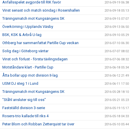
Anfallsspelet avgjorde till RIK favör
2016-09-19 06:38
Vinst senast och match söndag i Rosershallen
2016-09-18 05:13
Träningsmatch mot Kungsängens SK
2016-09-15 07:07
Överkörning i Upplands Väsby
2016-09-13 06:50
BSK, KSK & Arbrå U-lag
2016-09-10 05:29
Othberg har sammanfattat Partille Cup veckan
2016-07-10 06:30
Solig dag i Göteborg väntar
2016-07-07 08:02
Vinst och förlust - första tävlingsdagen
2016-07-06 08:32
Motståndare klart - Partille Cup
2016-06-18 05:34
Åtta bollar upp mot division II-lag
2016-06-12 21:49
USM DJ steg 1 i Lund
2016-06-11 17:50
Träningsmatch mot Kungsängens SK
2016-05-28 18:10
"Ståhl ansluter sig till oss"
2016-05-21 05:23
Fastställd division 3-serie
2016-05-19 15:17
Rosers-trio kallade till riks 4
2016-05-18 04:33
Peter Blom och Robban Zetterquist tar över
2016-05-10 05:44