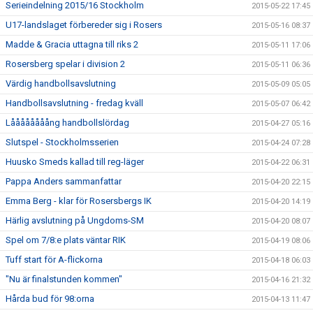
Serieindelning 2015/16 Stockholm
2015-05-22 17:45
U17-landslaget förbereder sig i Rosers
2015-05-16 08:37
Madde & Gracia uttagna till riks 2
2015-05-11 17:06
Rosersberg spelar i division 2
2015-05-11 06:36
Värdig handbollsavslutning
2015-05-09 05:05
Handbollsavslutning - fredag kväll
2015-05-07 06:42
Låååååååång handbollslördag
2015-04-27 05:16
Slutspel - Stockholmsserien
2015-04-24 07:28
Huusko Smeds kallad till reg-läger
2015-04-22 06:31
Pappa Anders sammanfattar
2015-04-20 22:15
Emma Berg - klar för Rosersbergs IK
2015-04-20 14:19
Härlig avslutning på Ungdoms-SM
2015-04-20 08:07
Spel om 7/8:e plats väntar RIK
2015-04-19 08:06
Tuff start för A-flickorna
2015-04-18 06:03
"Nu är finalstunden kommen"
2015-04-16 21:32
Hårda bud för 98:orna
2015-04-13 11:47