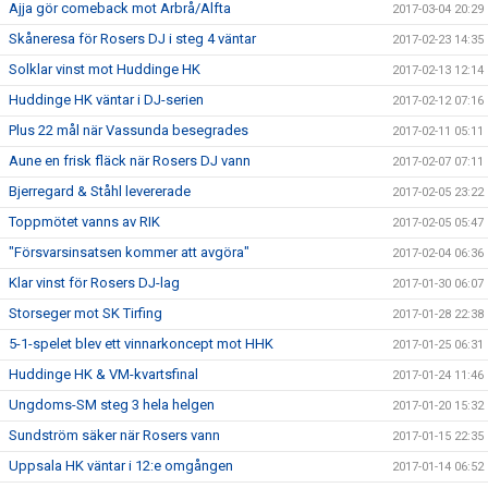
Ajja gör comeback mot Arbrå/Alfta
2017-03-04 20:29
Skåneresa för Rosers DJ i steg 4 väntar
2017-02-23 14:35
Solklar vinst mot Huddinge HK
2017-02-13 12:14
Huddinge HK väntar i DJ-serien
2017-02-12 07:16
Plus 22 mål när Vassunda besegrades
2017-02-11 05:11
Aune en frisk fläck när Rosers DJ vann
2017-02-07 07:11
Bjerregard & Ståhl levererade
2017-02-05 23:22
Toppmötet vanns av RIK
2017-02-05 05:47
"Försvarsinsatsen kommer att avgöra"
2017-02-04 06:36
Klar vinst för Rosers DJ-lag
2017-01-30 06:07
Storseger mot SK Tirfing
2017-01-28 22:38
5-1-spelet blev ett vinnarkoncept mot HHK
2017-01-25 06:31
Huddinge HK & VM-kvartsfinal
2017-01-24 11:46
Ungdoms-SM steg 3 hela helgen
2017-01-20 15:32
Sundström säker när Rosers vann
2017-01-15 22:35
Uppsala HK väntar i 12:e omgången
2017-01-14 06:52