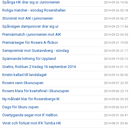
Spånga HK drar sig ur Juniorserien
2014-09-26 14:06
Roliga matcher - söndag Rosershallen
2014-09-26 05:18
Storvinst mot AIK i juniorserien
2014-09-24 06:27
Spårvägen damjuniorer drar sig ur
2014-09-23 17:44
Premiärmatch i juniorserien mot AIK
2014-09-22 04:33
Premiärseger för Rosers A-flickor
2014-09-21 19:09
Seriepremiär mot Gustavsberg - söndag
2014-09-20 21:17
Spännande lottning för Uppland
2014-09-19 05:12
Grattis, Robban Z tisdag 16 september 2014
2014-09-16 01:15
Kristin kallad till landslaget
2014-09-16 00:30
Rosers vann Skurucupen
2014-09-07 22:39
Rosers klara för kvartsfinal i Skurucupen
2014-09-06 22:19
Ny målvakt klar för Rosersbergs IK
2014-09-06 04:33
Dags för Skuru cupen
2014-09-06 03:47
Övertygande seger mot IF Hellton
2014-09-01 04:47
Vinst och förlust mot IFK Tumba HK
2014-08-31 03:46