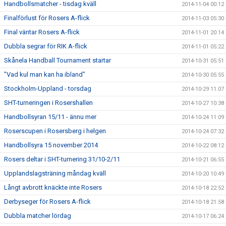
Handbollsmatcher - tisdag kväll
2014-11-04 00:12
Finalförlust för Rosers A-flick
2014-11-03 05:30
Final väntar Rosers A-flick
2014-11-01 20:14
Dubbla segrar för RIK A-flick
2014-11-01 05:22
Skånela Handball Tournament startar
2014-10-31 05:51
"Vad kul man kan ha ibland"
2014-10-30 05:55
Stockholm-Uppland - torsdag
2014-10-29 11:07
SHT-turneringen i Rosershallen
2014-10-27 10:38
Handbollsyran 15/11 - ännu mer
2014-10-24 11:09
Roserscupen i Rosersberg i helgen
2014-10-24 07:32
Handbollsyra 15 november 2014
2014-10-22 08:12
Rosers deltar i SHT-turnering 31/10-2/11
2014-10-21 06:55
Upplandslagsträning måndag kväll
2014-10-20 10:49
Långt avbrott knäckte inte Rosers
2014-10-18 22:52
Derbyseger för Rosers A-flick
2014-10-18 21:58
Dubbla matcher lördag
2014-10-17 06:24