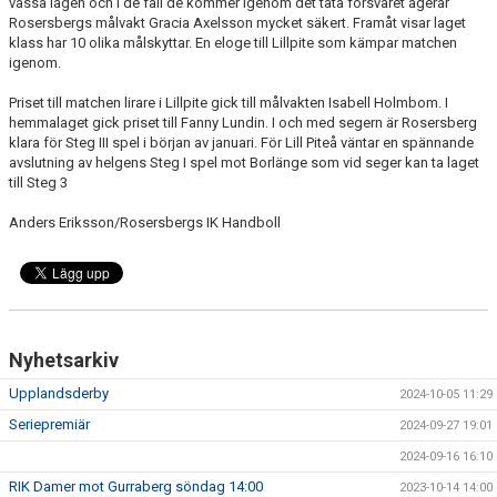
vassa lägen och i de fall de kommer igenom det täta försvaret agerar
Rosersbergs målvakt Gracia Axelsson mycket säkert. Framåt visar laget
klass har 10 olika målskyttar. En eloge till Lillpite som kämpar matchen
igenom.
Priset till matchen lirare i Lillpite gick till målvakten Isabell Holmbom. I
hemmalaget gick priset till Fanny Lundin. I och med segern är Rosersberg
klara för Steg III spel i början av januari. För Lill Piteå väntar en spännande
avslutning av helgens Steg I spel mot Borlänge som vid seger kan ta laget
till Steg 3
Anders Eriksson/Rosersbergs IK Handboll
Nyhetsarkiv
Upplandsderby
2024-10-05 11:29
Seriepremiär
2024-09-27 19:01
2024-09-16 16:10
RIK Damer mot Gurraberg söndag 14:00
2023-10-14 14:00