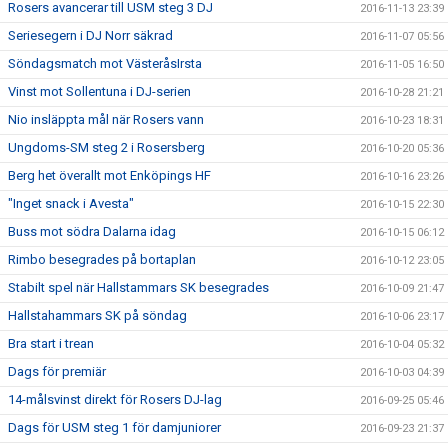
Rosers avancerar till USM steg 3 DJ
2016-11-13 23:39
Seriesegern i DJ Norr säkrad
2016-11-07 05:56
Söndagsmatch mot VästeråsIrsta
2016-11-05 16:50
Vinst mot Sollentuna i DJ-serien
2016-10-28 21:21
Nio insläppta mål när Rosers vann
2016-10-23 18:31
Ungdoms-SM steg 2 i Rosersberg
2016-10-20 05:36
Berg het överallt mot Enköpings HF
2016-10-16 23:26
"Inget snack i Avesta"
2016-10-15 22:30
Buss mot södra Dalarna idag
2016-10-15 06:12
Rimbo besegrades på bortaplan
2016-10-12 23:05
Stabilt spel när Hallstammars SK besegrades
2016-10-09 21:47
Hallstahammars SK på söndag
2016-10-06 23:17
Bra start i trean
2016-10-04 05:32
Dags för premiär
2016-10-03 04:39
14-målsvinst direkt för Rosers DJ-lag
2016-09-25 05:46
Dags för USM steg 1 för damjuniorer
2016-09-23 21:37