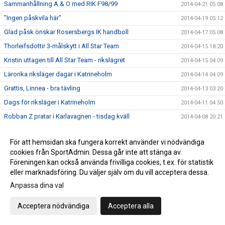
Sammanhållning A & O med RIK F98/99
2014-04-21 05:08
"Ingen påskvila här"
2014-04-19 05:12
Glad påsk önskar Rosersbergs IK handboll
2014-04-17 05:08
Thorleifsdottir 3-målskytt i All Star Team
2014-04-15 18:20
Kristin uttagen till All Star Team - rikslägret
2014-04-15 04:09
Lärorika riksläger dagar i Katrineholm
2014-04-14 04:09
Grattis, Linnea - bra tävling
2014-04-13 03:20
Dags för riksläger i Katrineholm
2014-04-11 04:50
Robban Z pratar i Karlavagnen - tisdag kväll
2014-04-08 20:21
"Oerhört stolt som ledare"
2014-04-07 03:42
För att hemsidan ska fungera korrekt använder vi nödvändiga
"Bäst i Stockholm - Igen"
2014-04-07 03:28
cookies från SportAdmin. Dessa går inte att stänga av.
4:e finalen sedan år 2000 för Rosers handboll
2014-04-06 06:03
Föreningen kan också använda frivilliga cookies, t.ex. för statistik
eller marknadsföring. Du väljer själv om du vill acceptera dessa.
Finalschemat med Rosers F99 6 april 2014
2014-04-06 03:56
Anpassa dina val
Rosers F99-lag i final - söndag
2014-04-05 22:52
Dags för slutspel i Stockholmsserien
2014-04-03 09:54
Acceptera nödvändiga
Acceptera alla
Upplandslaget 25-manna trupp officiell
2014-04-02 04:46