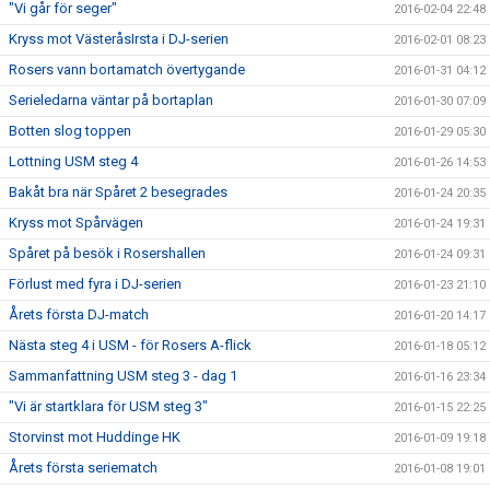
"Vi går för seger"
2016-02-04 22:48
Kryss mot VästeråsIrsta i DJ-serien
2016-02-01 08:23
Rosers vann bortamatch övertygande
2016-01-31 04:12
Serieledarna väntar på bortaplan
2016-01-30 07:09
Botten slog toppen
2016-01-29 05:30
Lottning USM steg 4
2016-01-26 14:53
Bakåt bra när Spåret 2 besegrades
2016-01-24 20:35
Kryss mot Spårvägen
2016-01-24 19:31
Spåret på besök i Rosershallen
2016-01-24 09:31
Förlust med fyra i DJ-serien
2016-01-23 21:10
Årets första DJ-match
2016-01-20 14:17
Nästa steg 4 i USM - för Rosers A-flick
2016-01-18 05:12
Sammanfattning USM steg 3 - dag 1
2016-01-16 23:34
"Vi är startklara för USM steg 3"
2016-01-15 22:25
Storvinst mot Huddinge HK
2016-01-09 19:18
Årets första seriematch
2016-01-08 19:01