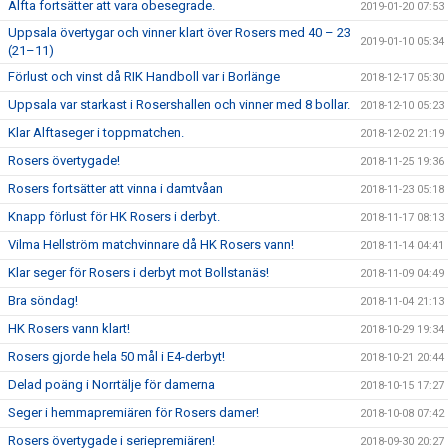
Alfta fortsätter att vara obesegrade.
2019-01-20 07:53
Uppsala övertygar och vinner klart över Rosers med 40 – 23
2019-01-10 05:34
(21–11)
Förlust och vinst då RIK Handboll var i Borlänge
2018-12-17 05:30
Uppsala var starkast i Rosershallen och vinner med 8 bollar.
2018-12-10 05:23
Klar Alftaseger i toppmatchen.
2018-12-02 21:19
Rosers övertygade!
2018-11-25 19:36
Rosers fortsätter att vinna i damtvåan
2018-11-23 05:18
Knapp förlust för HK Rosers i derbyt.
2018-11-17 08:13
Vilma Hellström matchvinnare då HK Rosers vann!
2018-11-14 04:41
Klar seger för Rosers i derbyt mot Bollstanäs!
2018-11-09 04:49
Bra söndag!
2018-11-04 21:13
HK Rosers vann klart!
2018-10-29 19:34
Rosers gjorde hela 50 mål i E4-derbyt!
2018-10-21 20:44
Delad poäng i Norrtälje för damerna
2018-10-15 17:27
Seger i hemmapremiären för Rosers damer!
2018-10-08 07:42
Rosers övertygade i seriepremiären!
2018-09-30 20:27