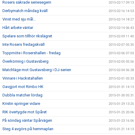
Rosers säkrade seriesegern
2015-02-17 09:13
Derbymatch måndag kväll
2015-02-16 14:53
Vinst med sju mål...
2015-02-14 18:27
Hårt arbete väntar
2015-02-14 06:43
Spelare som tillhör rikslägret
2015-02-09 11:40
Inte Rosers fredagskväll
2015-02-07 05:35
Toppmöte i Rosershallen - fredag
2015-02-06 07:03
Överkörning i Gustavsberg
2015-02-05 05:56
Matchläge mot Gustavsberg i DJ-serien
2015-02-04 06:28
Vinnare i Hackstahallen
2015-02-01 05:33
Oavgjort mot Rimbo HK
2015-01-31 14:13
Dubbla matcher lördag
2015-01-30 05:31
Kristin springer vidare
2015-01-29 13:25
RIK övertygde mot Spåret
2015-01-25 20:06
På söndag väntar Spårvägen
2015-01-23 16:06
Steg 4 avgörs på hemmaplan
2015-01-21 14:13