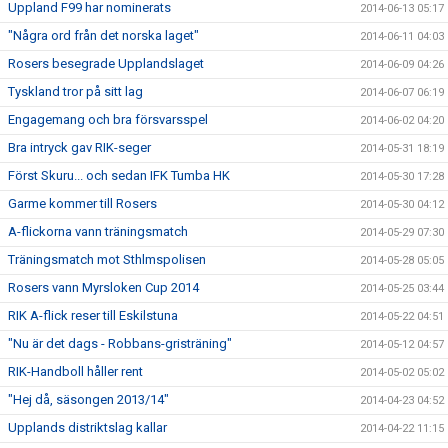
Uppland F99 har nominerats
2014-06-13 05:17
"Några ord från det norska laget"
2014-06-11 04:03
Rosers besegrade Upplandslaget
2014-06-09 04:26
Tyskland tror på sitt lag
2014-06-07 06:19
Engagemang och bra försvarsspel
2014-06-02 04:20
Bra intryck gav RIK-seger
2014-05-31 18:19
Först Skuru... och sedan IFK Tumba HK
2014-05-30 17:28
Garme kommer till Rosers
2014-05-30 04:12
A-flickorna vann träningsmatch
2014-05-29 07:30
Träningsmatch mot Sthlmspolisen
2014-05-28 05:05
Rosers vann Myrsloken Cup 2014
2014-05-25 03:44
RIK A-flick reser till Eskilstuna
2014-05-22 04:51
"Nu är det dags - Robbans-gristräning"
2014-05-12 04:57
RIK-Handboll håller rent
2014-05-02 05:02
"Hej då, säsongen 2013/14"
2014-04-23 04:52
Upplands distriktslag kallar
2014-04-22 11:15