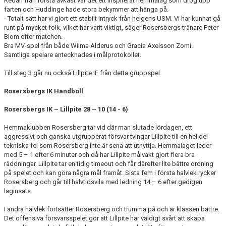
Redan från första avkast var det ett inspirerat hemmalag som drog upp
KONTAKT
farten och Huddinge hade stora bekymmer att hänga på.
- Totalt sätt har vi gjort ett stabilt intryck från helgens USM. Vi har kunnat gå
runt på mycket folk, vilket har varit viktigt, säger Rosersbergs tränare Peter
DOKUMENT
Blom efter matchen.
Bra MV-spel från både Wilma Alderus och Gracia Axelsson Zomi.
BILDGALLERI
Samtliga spelare antecknades i målprotokollet.
Till steg 3 går nu också Lillpite IF från detta gruppspel.
MATCHER
Rosersbergs IK Handboll
Rosersbergs IK – Lillpite 28 – 10 (14 - 6)
Hemmaklubben Rosersberg tar vid där man slutade lördagen, ett
aggressivt och ganska utgrupperat försvar tvingar Lillpite till en hel del
tekniska fel som Rosersberg inte är sena att utnyttja. Hemmalaget leder
med 5 – 1 efter 6 minuter och då har Lillpite målvakt gjort flera bra
räddningar. Lillpite tar en tidig timeout och får därefter lite bättre ordning
på spelet och kan göra några mål framåt. Sista fem i första halvlek rycker
Rosersberg och går till halvtidsvila med ledning 14 – 6 efter gedigen
laginsats.
I andra halvlek fortsätter Rosersberg och trumma på och är klassen bättre.
Det offensiva försvarsspelet gör att Lillpite har väldigt svårt att skapa