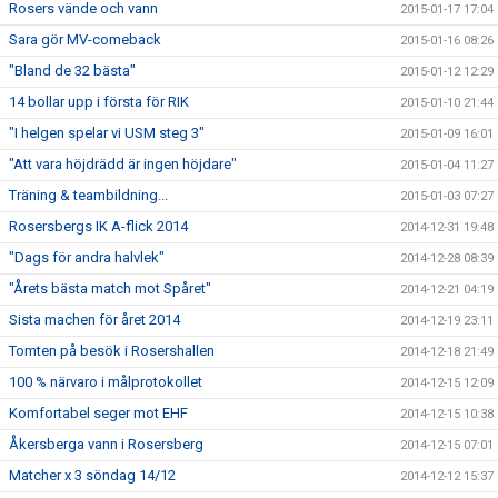
Rosers vände och vann
2015-01-17 17:04
Sara gör MV-comeback
2015-01-16 08:26
"Bland de 32 bästa"
2015-01-12 12:29
14 bollar upp i första för RIK
2015-01-10 21:44
"I helgen spelar vi USM steg 3"
2015-01-09 16:01
"Att vara höjdrädd är ingen höjdare"
2015-01-04 11:27
Träning & teambildning...
2015-01-03 07:27
Rosersbergs IK A-flick 2014
2014-12-31 19:48
"Dags för andra halvlek"
2014-12-28 08:39
"Årets bästa match mot Spåret"
2014-12-21 04:19
Sista machen för året 2014
2014-12-19 23:11
Tomten på besök i Rosershallen
2014-12-18 21:49
100 % närvaro i målprotokollet
2014-12-15 12:09
Komfortabel seger mot EHF
2014-12-15 10:38
Åkersberga vann i Rosersberg
2014-12-15 07:01
Matcher x 3 söndag 14/12
2014-12-12 15:37