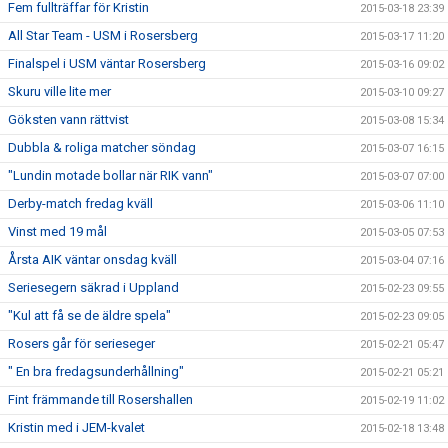
Fem fullträffar för Kristin
2015-03-18 23:39
All Star Team - USM i Rosersberg
2015-03-17 11:20
Finalspel i USM väntar Rosersberg
2015-03-16 09:02
Skuru ville lite mer
2015-03-10 09:27
Göksten vann rättvist
2015-03-08 15:34
Dubbla & roliga matcher söndag
2015-03-07 16:15
"Lundin motade bollar när RIK vann"
2015-03-07 07:00
Derby-match fredag kväll
2015-03-06 11:10
Vinst med 19 mål
2015-03-05 07:53
Årsta AIK väntar onsdag kväll
2015-03-04 07:16
Seriesegern säkrad i Uppland
2015-02-23 09:55
"Kul att få se de äldre spela"
2015-02-23 09:05
Rosers går för serieseger
2015-02-21 05:47
" En bra fredagsunderhållning"
2015-02-21 05:21
Fint främmande till Rosershallen
2015-02-19 11:02
Kristin med i JEM-kvalet
2015-02-18 13:48