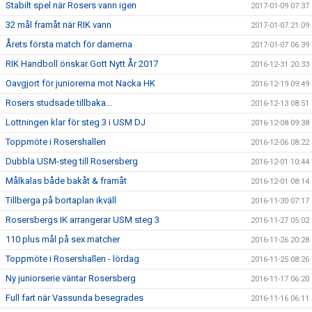
Stabilt spel när Rosers vann igen
2017-01-09 07:37
32 mål framåt när RIK vann
2017-01-07 21:09
Årets första match för damerna
2017-01-07 06:39
RIK Handboll önskar Gott Nytt År 2017
2016-12-31 20:33
Oavgjort för juniorerna mot Nacka HK
2016-12-19 09:49
Rosers studsade tillbaka...
2016-12-13 08:51
Lottningen klar för steg 3 i USM DJ
2016-12-08 09:38
Toppmöte i Rosershallen
2016-12-06 08:22
Dubbla USM-steg till Rosersberg
2016-12-01 10:44
Målkalas både bakåt & framåt
2016-12-01 08:14
Tillberga på bortaplan ikväll
2016-11-30 07:17
Rosersbergs IK arrangerar USM steg 3
2016-11-27 05:02
110 plus mål på sex matcher
2016-11-26 20:28
Toppmöte i Rosershallen - lördag
2016-11-25 08:26
Ny juniorserie väntar Rosersberg
2016-11-17 06:20
Full fart när Vassunda besegrades
2016-11-16 06:11