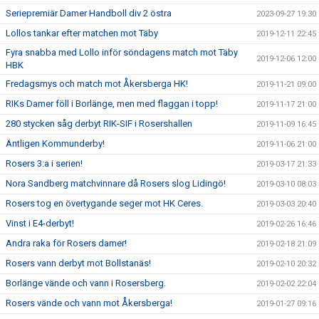
Seriepremiär Damer Handboll div 2 östra
2023-09-27 19:30
Lollos tankar efter matchen mot Täby
2019-12-11 22:45
Fyra snabba med Lollo inför söndagens match mot Täby
2019-12-06 12:00
HBK
Fredagsmys och match mot Åkersberga HK!
2019-11-21 09:00
RIKs Damer föll i Borlänge, men med flaggan i topp!
2019-11-17 21:00
280 stycken såg derbyt RIK-SIF i Rosershallen
2019-11-09 16:45
Äntligen Kommunderby!
2019-11-06 21:00
Rosers 3:a i serien!
2019-03-17 21:33
Nora Sandberg matchvinnare då Rosers slog Lidingö!
2019-03-10 08:03
Rosers tog en övertygande seger mot HK Ceres.
2019-03-03 20:40
Vinst i E4-derbyt!
2019-02-26 16:46
Andra raka för Rosers damer!
2019-02-18 21:09
Rosers vann derbyt mot Bollstanäs!
2019-02-10 20:32
Borlänge vände och vann i Rosersberg.
2019-02-02 22:04
Rosers vände och vann mot Åkersberga!
2019-01-27 09:16