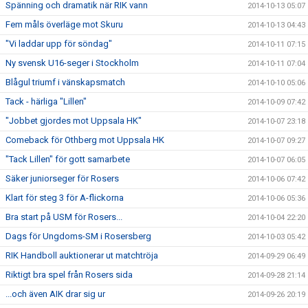
Spänning och dramatik när RIK vann
2014-10-13 05:07
Fem måls överläge mot Skuru
2014-10-13 04:43
"Vi laddar upp för söndag"
2014-10-11 07:15
Ny svensk U16-seger i Stockholm
2014-10-11 07:04
Blågul triumf i vänskapsmatch
2014-10-10 05:06
Tack - härliga "Lillen"
2014-10-09 07:42
"Jobbet gjordes mot Uppsala HK"
2014-10-07 23:18
Comeback för Othberg mot Uppsala HK
2014-10-07 09:27
"Tack Lillen" för gott samarbete
2014-10-07 06:05
Säker juniorseger för Rosers
2014-10-06 07:42
Klart för steg 3 för A-flickorna
2014-10-06 05:36
Bra start på USM för Rosers...
2014-10-04 22:20
Dags för Ungdoms-SM i Rosersberg
2014-10-03 05:42
RIK Handboll auktionerar ut matchtröja
2014-09-29 06:49
Riktigt bra spel från Rosers sida
2014-09-28 21:14
...och även AIK drar sig ur
2014-09-26 20:19