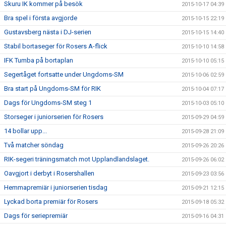
Skuru IK kommer på besök
2015-10-17 04:39
Bra spel i första avgjorde
2015-10-15 22:19
Gustavsberg nästa i DJ-serien
2015-10-15 14:40
Stabil bortaseger för Rosers A-flick
2015-10-10 14:58
IFK Tumba på bortaplan
2015-10-10 05:15
Segertåget fortsatte under Ungdoms-SM
2015-10-06 02:59
Bra start på Ungdoms-SM för RIK
2015-10-04 07:17
Dags för Ungdoms-SM steg 1
2015-10-03 05:10
Storseger i juniorserien för Rosers
2015-09-29 04:59
14 bollar upp...
2015-09-28 21:09
Två matcher söndag
2015-09-26 20:26
RIK-segeri träningsmatch mot Upplandlandslaget.
2015-09-26 06:02
Oavgjort i derbyt i Rosershallen
2015-09-23 03:56
Hemmapremiär i juniorserien tisdag
2015-09-21 12:15
Lyckad borta premiär för Rosers
2015-09-18 05:32
Dags för seriepremiär
2015-09-16 04:31