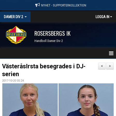
NYHET - SUPPORTERKOLLEKTION
DAMER DIV 2
LOGGA IN
ROSERSBERGS IK
Handboll Damer Div 2
STARTSIDA
VästeråsIrsta besegrades i DJ-
<
>
serien
NYHETER
2017-10-20 05:24
KALENDER
TRUPPEN
SERIER & RESULTAT