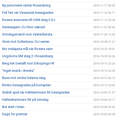
Ny juniorserie väntar Rosersberg
2016-11-17 06:20
Full fart när Vassunda besegrades
2016-11-16 06:11
Rosers avancerar till USM steg 3 DJ
2016-11-13 23:39
Seriesegern i DJ Norr säkrad
2016-11-07 05:56
Söndagsmatch mot VästeråsIrsta
2016-11-05 16:50
Vinst mot Sollentuna i DJ-serien
2016-10-28 21:21
Nio insläppta mål när Rosers vann
2016-10-23 18:31
Ungdoms-SM steg 2 i Rosersberg
2016-10-20 05:36
Berg het överallt mot Enköpings HF
2016-10-16 23:26
"Inget snack i Avesta"
2016-10-15 22:30
Buss mot södra Dalarna idag
2016-10-15 06:12
Rimbo besegrades på bortaplan
2016-10-12 23:05
Stabilt spel när Hallstammars SK besegrades
2016-10-09 21:47
Hallstahammars SK på söndag
2016-10-06 23:17
Bra start i trean
2016-10-04 05:32
Dags för premiär
2016-10-03 04:39