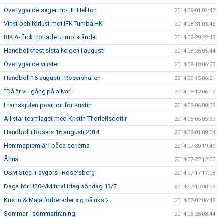
Övertygande seger mot IF Hellton
2014-09-01 04:47
Vinst och förlust mot IFK Tumba HK
2014-08-31 03:46
RIK A-flick tröttade ut motståndet
2014-08-29 22:43
Handbollsfest sista helgen i augusti
2014-08-26 05:44
Övertygande vinster
2014-08-18 06:25
Handboll 16 augusti i Rosershallen
2014-08-15 06:21
"Då är vi i gång på allvar"
2014-08-12 06:12
Framskjuten position för Kristin
2014-08-06 00:38
All star teamlaget med Kristin Thorleifsdottir
2014-08-05 05:59
Handboll i Rosers 16 augusti 2014
2014-08-01 09:34
Hemmapremiär i båda serierna
2014-07-30 19:46
Åhus
2014-07-22 12:00
USM Steg 1 avgörs i Rosersberg
2014-07-17 17:08
Dags för U20-VM final idag söndag 13/7
2014-07-13 08:38
Kristin & Maja förbereder sig på riks 2
2014-07-02 06:48
Sommar - sommarträning
2014-06-28 08:44