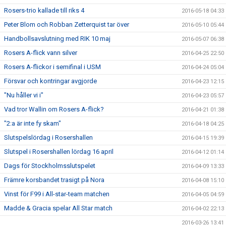
Rosers-trio kallade till riks 4
2016-05-18 04:33
Peter Blom och Robban Zetterquist tar över
2016-05-10 05:44
Handbollsavslutning med RIK 10 maj
2016-05-07 06:38
Rosers A-flick vann silver
2016-04-25 22:50
Rosers A-flickor i semifinal i USM
2016-04-24 05:04
Försvar och kontringar avgjorde
2016-04-23 12:15
"Nu håller vi i"
2016-04-23 05:57
Vad tror Wallin om Rosers A-flick?
2016-04-21 01:38
"2:a är inte fy skam"
2016-04-18 04:25
Slutspelslördag i Rosershallen
2016-04-15 19:39
Slutspel i Rosershallen lördag 16 april
2016-04-12 01:14
Dags för Stockholmsslutspelet
2016-04-09 13:33
Främre korsbandet trasigt på Nora
2016-04-08 15:10
Vinst för F99 i All-star-team matchen
2016-04-05 04:59
Madde & Gracia spelar All Star match
2016-04-02 22:13
2016-03-26 13:41