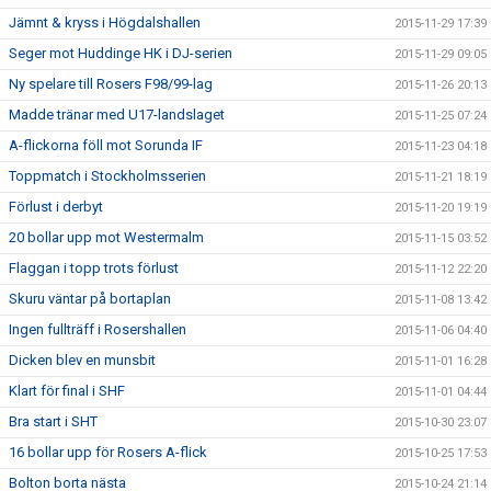
Jämnt & kryss i Högdalshallen
2015-11-29 17:39
Seger mot Huddinge HK i DJ-serien
2015-11-29 09:05
Ny spelare till Rosers F98/99-lag
2015-11-26 20:13
Madde tränar med U17-landslaget
2015-11-25 07:24
A-flickorna föll mot Sorunda IF
2015-11-23 04:18
Toppmatch i Stockholmsserien
2015-11-21 18:19
Förlust i derbyt
2015-11-20 19:19
20 bollar upp mot Westermalm
2015-11-15 03:52
Flaggan i topp trots förlust
2015-11-12 22:20
Skuru väntar på bortaplan
2015-11-08 13:42
Ingen fullträff i Rosershallen
2015-11-06 04:40
Dicken blev en munsbit
2015-11-01 16:28
Klart för final i SHF
2015-11-01 04:44
Bra start i SHT
2015-10-30 23:07
16 bollar upp för Rosers A-flick
2015-10-25 17:53
Bolton borta nästa
2015-10-24 21:14