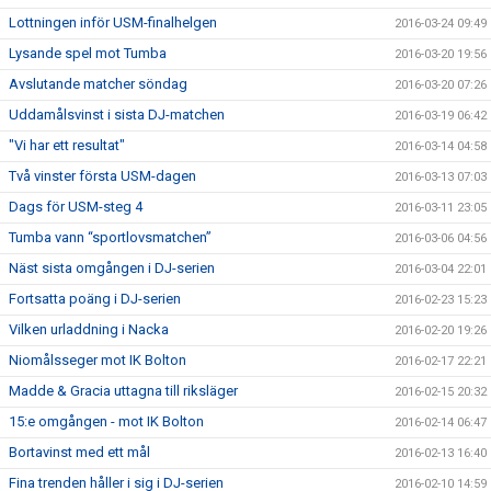
Lottningen inför USM-finalhelgen
2016-03-24 09:49
Lysande spel mot Tumba
2016-03-20 19:56
Avslutande matcher söndag
2016-03-20 07:26
Uddamålsvinst i sista DJ-matchen
2016-03-19 06:42
"Vi har ett resultat"
2016-03-14 04:58
Två vinster första USM-dagen
2016-03-13 07:03
Dags för USM-steg 4
2016-03-11 23:05
Tumba vann “sportlovsmatchen”
2016-03-06 04:56
Näst sista omgången i DJ-serien
2016-03-04 22:01
Fortsatta poäng i DJ-serien
2016-02-23 15:23
Vilken urladdning i Nacka
2016-02-20 19:26
Niomålsseger mot IK Bolton
2016-02-17 22:21
Madde & Gracia uttagna till riksläger
2016-02-15 20:32
15:e omgången - mot IK Bolton
2016-02-14 06:47
Bortavinst med ett mål
2016-02-13 16:40
Fina trenden håller i sig i DJ-serien
2016-02-10 14:59