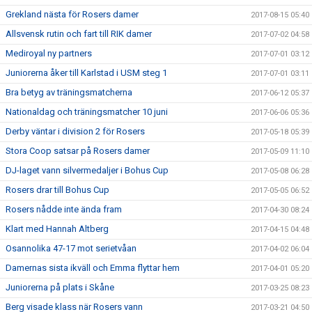
Grekland nästa för Rosers damer
2017-08-15 05:40
Allsvensk rutin och fart till RIK damer
2017-07-02 04:58
Mediroyal ny partners
2017-07-01 03:12
Juniorerna åker till Karlstad i USM steg 1
2017-07-01 03:11
Bra betyg av träningsmatcherna
2017-06-12 05:37
Nationaldag och träningsmatcher 10 juni
2017-06-06 05:36
Derby väntar i division 2 för Rosers
2017-05-18 05:39
Stora Coop satsar på Rosers damer
2017-05-09 11:10
DJ-laget vann silvermedaljer i Bohus Cup
2017-05-08 06:28
Rosers drar till Bohus Cup
2017-05-05 06:52
Rosers nådde inte ända fram
2017-04-30 08:24
Klart med Hannah Altberg
2017-04-15 04:48
Osannolika 47-17 mot serietvåan
2017-04-02 06:04
Damernas sista ikväll och Emma flyttar hem
2017-04-01 05:20
Juniorerna på plats i Skåne
2017-03-25 08:23
Berg visade klass när Rosers vann
2017-03-21 04:50