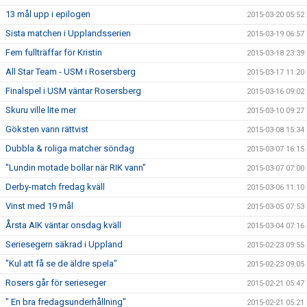
13 mål upp i epilogen
2015-03-20 05:52
Sista matchen i Upplandsserien
2015-03-19 06:57
Fem fullträffar för Kristin
2015-03-18 23:39
All Star Team - USM i Rosersberg
2015-03-17 11:20
Finalspel i USM väntar Rosersberg
2015-03-16 09:02
Skuru ville lite mer
2015-03-10 09:27
Göksten vann rättvist
2015-03-08 15:34
Dubbla & roliga matcher söndag
2015-03-07 16:15
"Lundin motade bollar när RIK vann"
2015-03-07 07:00
Derby-match fredag kväll
2015-03-06 11:10
Vinst med 19 mål
2015-03-05 07:53
Årsta AIK väntar onsdag kväll
2015-03-04 07:16
Seriesegern säkrad i Uppland
2015-02-23 09:55
"Kul att få se de äldre spela"
2015-02-23 09:05
Rosers går för serieseger
2015-02-21 05:47
" En bra fredagsunderhållning"
2015-02-21 05:21