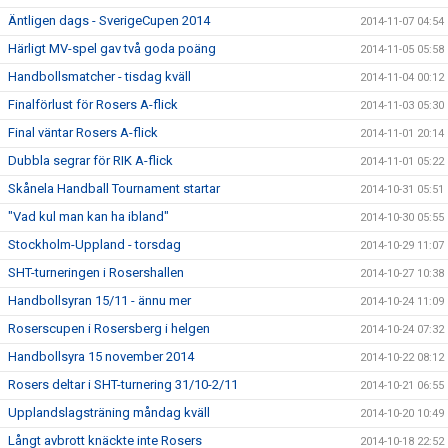
Äntligen dags - SverigeCupen 2014
2014-11-07 04:54
Härligt MV-spel gav två goda poäng
2014-11-05 05:58
Handbollsmatcher - tisdag kväll
2014-11-04 00:12
Finalförlust för Rosers A-flick
2014-11-03 05:30
Final väntar Rosers A-flick
2014-11-01 20:14
Dubbla segrar för RIK A-flick
2014-11-01 05:22
Skånela Handball Tournament startar
2014-10-31 05:51
"Vad kul man kan ha ibland"
2014-10-30 05:55
Stockholm-Uppland - torsdag
2014-10-29 11:07
SHT-turneringen i Rosershallen
2014-10-27 10:38
Handbollsyran 15/11 - ännu mer
2014-10-24 11:09
Roserscupen i Rosersberg i helgen
2014-10-24 07:32
Handbollsyra 15 november 2014
2014-10-22 08:12
Rosers deltar i SHT-turnering 31/10-2/11
2014-10-21 06:55
Upplandslagsträning måndag kväll
2014-10-20 10:49
Långt avbrott knäckte inte Rosers
2014-10-18 22:52