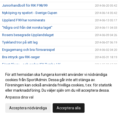
Juniorhandboll för RIK F98/99
2014-06-20 05:42
Nyköping ny spelort - Sverige Cupen
2014-06-14 05:42
Uppland F99 har nominerats
2014-06-13 05:17
"Några ord från det norska laget"
2014-06-11 04:03
Rosers besegrade Upplandslaget
2014-06-09 04:26
Tyskland tror på sitt lag
2014-06-07 06:19
Engagemang och bra försvarsspel
2014-06-02 04:20
Bra intryck gav RIK-seger
2014-05-31 18:19
Först Skuru... och sedan IFK Tumba HK
2014-05-30 17:28
Garme kommer till Rosers
2014-05-30 04:12
För att hemsidan ska fungera korrekt använder vi nödvändiga
A-flickorna vann träningsmatch
cookies från SportAdmin. Dessa går inte att stänga av.
2014-05-29 07:30
Föreningen kan också använda frivilliga cookies, t.ex. för statistik
Träningsmatch mot Sthlmspolisen
2014-05-28 05:05
eller marknadsföring. Du väljer själv om du vill acceptera dessa.
Rosers vann Myrsloken Cup 2014
2014-05-25 03:44
Anpassa dina val
RIK A-flick reser till Eskilstuna
2014-05-22 04:51
Acceptera nödvändiga
Acceptera alla
"Nu är det dags - Robbans-gristräning"
2014-05-12 04:57
RIK-Handboll håller rent
2014-05-02 05:02