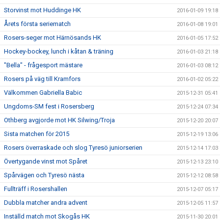
Storvinst mot Huddinge HK
2016-01-09 19:18
Årets första seriematch
2016-01-08 19:01
Rosers-seger mot Härnösands HK
2016-01-05 17:52
Hockey-bockey, lunch i kåtan & träning
2016-01-03 21:18
"Bella" - frågesport mästare
2016-01-03 08:12
Rosers på väg till Kramfors
2016-01-02 05:22
Välkommen Gabriella Babic
2015-12-31 05:41
Ungdoms-SM fest i Rosersberg
2015-12-24 07:34
Othberg avgjorde mot HK Silwing/Troja
2015-12-20 20:07
Sista matchen för 2015
2015-12-19 13:06
Rosers överraskade och slog Tyresö juniorserien
2015-12-14 17:03
Övertygande vinst mot Spåret
2015-12-13 23:10
Spårvägen och Tyresö nästa
2015-12-12 08:58
Fullträff i Rosershallen
2015-12-07 05:17
Dubbla matcher andra advent
2015-12-05 11:57
Inställd match mot Skogås HK
2015-11-30 20:01