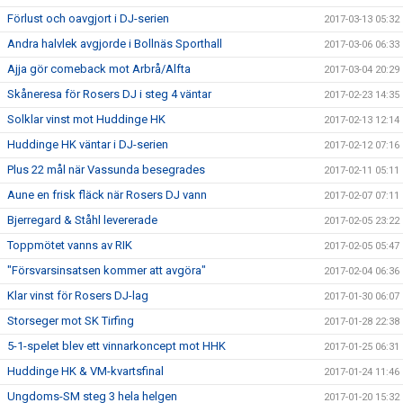
Förlust och oavgjort i DJ-serien
2017-03-13 05:32
Andra halvlek avgjorde i Bollnäs Sporthall
2017-03-06 06:33
Ajja gör comeback mot Arbrå/Alfta
2017-03-04 20:29
Skåneresa för Rosers DJ i steg 4 väntar
2017-02-23 14:35
Solklar vinst mot Huddinge HK
2017-02-13 12:14
Huddinge HK väntar i DJ-serien
2017-02-12 07:16
Plus 22 mål när Vassunda besegrades
2017-02-11 05:11
Aune en frisk fläck när Rosers DJ vann
2017-02-07 07:11
Bjerregard & Ståhl levererade
2017-02-05 23:22
Toppmötet vanns av RIK
2017-02-05 05:47
"Försvarsinsatsen kommer att avgöra"
2017-02-04 06:36
Klar vinst för Rosers DJ-lag
2017-01-30 06:07
Storseger mot SK Tirfing
2017-01-28 22:38
5-1-spelet blev ett vinnarkoncept mot HHK
2017-01-25 06:31
Huddinge HK & VM-kvartsfinal
2017-01-24 11:46
Ungdoms-SM steg 3 hela helgen
2017-01-20 15:32