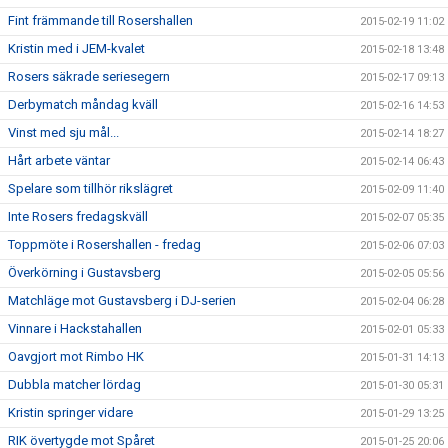
Fint främmande till Rosershallen
2015-02-19 11:02
Kristin med i JEM-kvalet
2015-02-18 13:48
Rosers säkrade seriesegern
2015-02-17 09:13
Derbymatch måndag kväll
2015-02-16 14:53
Vinst med sju mål...
2015-02-14 18:27
Hårt arbete väntar
2015-02-14 06:43
Spelare som tillhör rikslägret
2015-02-09 11:40
Inte Rosers fredagskväll
2015-02-07 05:35
Toppmöte i Rosershallen - fredag
2015-02-06 07:03
Överkörning i Gustavsberg
2015-02-05 05:56
Matchläge mot Gustavsberg i DJ-serien
2015-02-04 06:28
Vinnare i Hackstahallen
2015-02-01 05:33
Oavgjort mot Rimbo HK
2015-01-31 14:13
Dubbla matcher lördag
2015-01-30 05:31
Kristin springer vidare
2015-01-29 13:25
RIK övertygde mot Spåret
2015-01-25 20:06