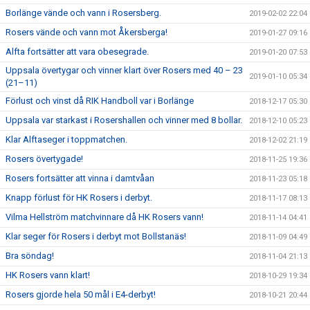
Borlänge vände och vann i Rosersberg.
2019-02-02 22:04
Rosers vände och vann mot Åkersberga!
2019-01-27 09:16
Alfta fortsätter att vara obesegrade.
2019-01-20 07:53
Uppsala övertygar och vinner klart över Rosers med 40 – 23
2019-01-10 05:34
(21–11)
Förlust och vinst då RIK Handboll var i Borlänge
2018-12-17 05:30
Uppsala var starkast i Rosershallen och vinner med 8 bollar.
2018-12-10 05:23
Klar Alftaseger i toppmatchen.
2018-12-02 21:19
Rosers övertygade!
2018-11-25 19:36
Rosers fortsätter att vinna i damtvåan
2018-11-23 05:18
Knapp förlust för HK Rosers i derbyt.
2018-11-17 08:13
Vilma Hellström matchvinnare då HK Rosers vann!
2018-11-14 04:41
Klar seger för Rosers i derbyt mot Bollstanäs!
2018-11-09 04:49
Bra söndag!
2018-11-04 21:13
HK Rosers vann klart!
2018-10-29 19:34
Rosers gjorde hela 50 mål i E4-derbyt!
2018-10-21 20:44