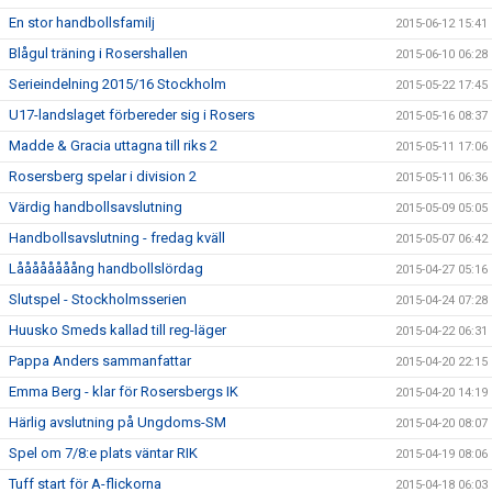
En stor handbollsfamilj
2015-06-12 15:41
Blågul träning i Rosershallen
2015-06-10 06:28
Serieindelning 2015/16 Stockholm
2015-05-22 17:45
U17-landslaget förbereder sig i Rosers
2015-05-16 08:37
Madde & Gracia uttagna till riks 2
2015-05-11 17:06
Rosersberg spelar i division 2
2015-05-11 06:36
Värdig handbollsavslutning
2015-05-09 05:05
Handbollsavslutning - fredag kväll
2015-05-07 06:42
Låååååååång handbollslördag
2015-04-27 05:16
Slutspel - Stockholmsserien
2015-04-24 07:28
Huusko Smeds kallad till reg-läger
2015-04-22 06:31
Pappa Anders sammanfattar
2015-04-20 22:15
Emma Berg - klar för Rosersbergs IK
2015-04-20 14:19
Härlig avslutning på Ungdoms-SM
2015-04-20 08:07
Spel om 7/8:e plats väntar RIK
2015-04-19 08:06
Tuff start för A-flickorna
2015-04-18 06:03