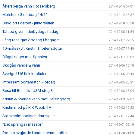
Åkersberga vann i Rosersberg
2014-12-15 07:01
Matcher x 3 söndag 14/12
2014-12-12 15:37
Oavgjort i derbyt - juniorserien
2014-12-10 08:10
Tätt på given - derbydags tisdag
2014-12-08 11:54
Lång resa gav 2 poäng i bagaget
2014-12-07 22:15
10-målsskytt Kristin Thorleifsdòttir
2014-12-07 17:49
Blågul seger mot Spanien
2014-12-07 06:02
Skogås vände & vann
2014-12-06 16:10
Sverige U16 fick kapitulera
2014-12-06 05:44
Intressant bortamatch - lördag
2014-12-05 20:21
Resa till Bollnäs i USM steg 3
2014-12-03 15:04
Kristin & Sverige vann mot Helsingborg
2014-12-03 07:07
Kristin med på RIK Webb-TV
2014-12-02 10:53
Stockholmspolisen drar sig ur
2014-12-01 12:44
"Det sprangs i massor"
2014-12-01 06:10
Rosers avgjorde i andra hemmamötet
2014-11-30 21:09