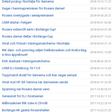
Delad poäng i Norrtälje för damerna
2018-10-15 17:27
Seger i hemmapremiären för Rosers damer!
2018-10-08 07:42
Rosers övertygade i seriepremiären!
2018-09-30 20:27
USM startar i helgen!
2018-09-21 06:00
Rosers vidare till semi i Borlänge Cup!
2018-09-09 07:30
Rosers damer deltar i Borlänge Cup
2018-09-07 19:02
Vinst och förlust i träningsmatcherna i Norrtälje
2018-09-03 21:10
RIK dam- och juniorlag säljer Delikatoasken och Kiviks Bag
2018-09-01 19:09
in Box äppelmust!
KSK starkast i träningsmatcherna
2018-08-26 20:01
USM DJ Göteborg 10-11/3
2018-03-14 16:03
Toppmatch ikväll för damerna och klar seger senast
2018-01-16 10:44
Vinst mot HF SIF hemma när damserien vände
2018-01-07 22:59
Spänning när Rosers damer vann
2017-10-30 05:47
Serievinst för DJ i höstserien
2017-10-25 11:51
Målmaskinen RIK öste in 29 mål
2017-10-22 23:14
Borlänge HK gästar Rosershallen
2017-10-22 07:25