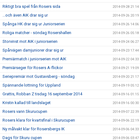
Riktigt bra spel från Rosers sida
2014-09-28 21:14
...och även AIK drar sig ur
2014-09-26 20:19
Spånga HK drar sig ur Juniorserien
2014-09-26 14:06
Roliga matcher - söndag Rosershallen
2014-09-26 05:18
Storvinst mot AIK i juniorserien
2014-09-24 06:27
Spårvägen damjuniorer drar sig ur
2014-09-23 17:44
Premiärmatch i juniorserien mot AIK
2014-09-22 04:33
Premiärseger för Rosers A-flickor
2014-09-21 19:09
Seriepremiär mot Gustavsberg - söndag
2014-09-20 21:17
Spännande lottning för Uppland
2014-09-19 05:12
Grattis, Robban Z tisdag 16 september 2014
2014-09-16 01:15
Kristin kallad till landslaget
2014-09-16 00:30
Rosers vann Skurucupen
2014-09-07 22:39
Rosers klara för kvartsfinal i Skurucupen
2014-09-06 22:19
Ny målvakt klar för Rosersbergs IK
2014-09-06 04:33
Dags för Skuru cupen
2014-09-06 03:47