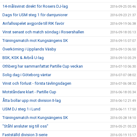
14-målsvinst direkt för Rosers DJ-lag
2016-09-25 05:46
Dags för USM steg 1 för damjuniorer
2016-09-23 21:37
Anfallsspelet avgjorde till RIK favör
2016-09-19 06:38
Vinst senast och match söndag i Rosershallen
2016-09-18 05:13
Träningsmatch mot Kungsängens SK
2016-09-15 07:07
Överkörning i Upplands Väsby
2016-09-13 06:50
BSK, KSK & Arbrå U-lag
2016-09-10 05:29
Othberg har sammanfattat Partille Cup veckan
2016-07-10 06:30
Solig dag i Göteborg väntar
2016-07-07 08:02
Vinst och förlust - första tävlingsdagen
2016-07-06 08:32
Motståndare klart - Partille Cup
2016-06-18 05:34
Åtta bollar upp mot division II-lag
2016-06-12 21:49
USM DJ steg 1 i Lund
2016-06-11 17:50
Träningsmatch mot Kungsängens SK
2016-05-28 18:10
"Ståhl ansluter sig till oss"
2016-05-21 05:23
Fastställd division 3-serie
2016-05-19 15:17