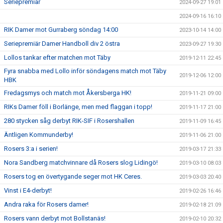
Seriepremiär
2024-09-27 19:01
2024-09-16 16:10
RIK Damer mot Gurraberg söndag 14:00
2023-10-14 14:00
Seriepremiär Damer Handboll div 2 östra
2023-09-27 19:30
Lollos tankar efter matchen mot Täby
2019-12-11 22:45
Fyra snabba med Lollo inför söndagens match mot Täby
2019-12-06 12:00
HBK
Fredagsmys och match mot Åkersberga HK!
2019-11-21 09:00
RIKs Damer föll i Borlänge, men med flaggan i topp!
2019-11-17 21:00
280 stycken såg derbyt RIK-SIF i Rosershallen
2019-11-09 16:45
Äntligen Kommunderby!
2019-11-06 21:00
Rosers 3:a i serien!
2019-03-17 21:33
Nora Sandberg matchvinnare då Rosers slog Lidingö!
2019-03-10 08:03
Rosers tog en övertygande seger mot HK Ceres.
2019-03-03 20:40
Vinst i E4-derbyt!
2019-02-26 16:46
Andra raka för Rosers damer!
2019-02-18 21:09
Rosers vann derbyt mot Bollstanäs!
2019-02-10 20:32