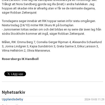
Tråkigt att Nora Sandberg gjorde sig illa (knät) i andra halvleken. Jag
hoppas att skadan inte är allvarlig utan vi får se de närmaste dagarna,
säger Robban Zetterquist
Torsdagens seger innebär att RIK toppar serien inför sista omgången.
Nästa tisdag (24/10) möter RIK Skuru IK på bortaplan.
- Juniorserien lottas sedan om och det bildas en ny serie där även lag från
södra Stockholm kommer att ingå, säger Robban Zetterquist.
Målen, RIK: Emma Berg 7, Cornelia Gerger Ripman 4, Alexandra Schaerlund
3, Jonna Lindgren 3, Kajsa Sundström 3, Greta Garme 3, Erika Larsson 3,
Vilma Hellström 2, Olivia Mansnerus.
Rosersbergs IK Handboll
Nyhetsarkiv
Upplandsderby
2024-10-05 11:29