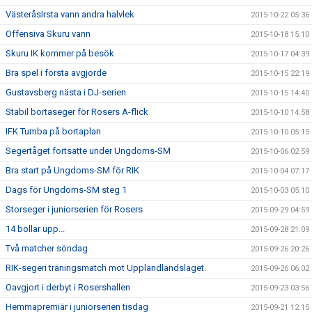
VästeråsIrsta vann andra halvlek
2015-10-22 05:36
Offensiva Skuru vann
2015-10-18 15:10
Skuru IK kommer på besök
2015-10-17 04:39
Bra spel i första avgjorde
2015-10-15 22:19
Gustavsberg nästa i DJ-serien
2015-10-15 14:40
Stabil bortaseger för Rosers A-flick
2015-10-10 14:58
IFK Tumba på bortaplan
2015-10-10 05:15
Segertåget fortsatte under Ungdoms-SM
2015-10-06 02:59
Bra start på Ungdoms-SM för RIK
2015-10-04 07:17
Dags för Ungdoms-SM steg 1
2015-10-03 05:10
Storseger i juniorserien för Rosers
2015-09-29 04:59
14 bollar upp...
2015-09-28 21:09
Två matcher söndag
2015-09-26 20:26
RIK-segeri träningsmatch mot Upplandlandslaget.
2015-09-26 06:02
Oavgjort i derbyt i Rosershallen
2015-09-23 03:56
Hemmapremiär i juniorserien tisdag
2015-09-21 12:15