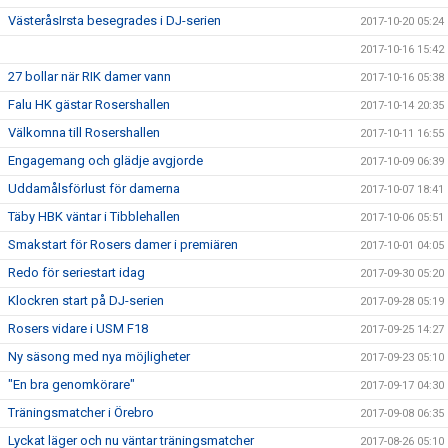
VästeråsIrsta besegrades i DJ-serien
2017-10-20 05:24
2017-10-16 15:42
27 bollar när RIK damer vann
2017-10-16 05:38
Falu HK gästar Rosershallen
2017-10-14 20:35
Välkomna till Rosershallen
2017-10-11 16:55
Engagemang och glädje avgjorde
2017-10-09 06:39
Uddamålsförlust för damerna
2017-10-07 18:41
Täby HBK väntar i Tibblehallen
2017-10-06 05:51
Smakstart för Rosers damer i premiären
2017-10-01 04:05
Redo för seriestart idag
2017-09-30 05:20
Klockren start på DJ-serien
2017-09-28 05:19
Rosers vidare i USM F18
2017-09-25 14:27
Ny säsong med nya möjligheter
2017-09-23 05:10
"En bra genomkörare"
2017-09-17 04:30
Träningsmatcher i Örebro
2017-09-08 06:35
Lyckat läger och nu väntar träningsmatcher
2017-08-26 05:10