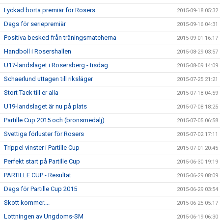
Lyckad borta premiär för Rosers
2015-09-18 05:32
Dags för seriepremiär
2015-09-16 04:31
Positiva besked från träningsmatcherna
2015-09-01 16:17
Handboll i Rosershallen
2015-08-29 03:57
U17-landslaget i Rosersberg - tisdag
2015-08-09 14:09
Schaerlund uttagen till riksläger
2015-07-25 21:21
Stort Tack till er alla
2015-07-18 04:59
U19-landslaget är nu på plats
2015-07-08 18:25
Partille Cup 2015 och (bronsmedalj)
2015-07-05 06:58
Svettiga förluster för Rosers
2015-07-02 17:11
Trippel vinster i Partille Cup
2015-07-01 20:45
Perfekt start på Partille Cup
2015-06-30 19:19
PARTILLE CUP - Resultat
2015-06-29 08:09
Dags för Partille Cup 2015
2015-06-29 03:54
Skott kommer....
2015-06-25 05:17
Lottningen av Ungdoms-SM
2015-06-19 06:30