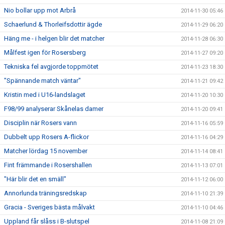
Nio bollar upp mot Arbrå
2014-11-30 05:46
Schaerlund & Thorleifsdottir ägde
2014-11-29 06:20
Häng me - i helgen blir det matcher
2014-11-28 06:30
Målfest igen för Rosersberg
2014-11-27 09:20
Tekniska fel avgjorde toppmötet
2014-11-23 18:30
"Spännande match väntar"
2014-11-21 09:42
Kristin med i U16-landslaget
2014-11-20 10:30
F98/99 analyserar Skånelas damer
2014-11-20 09:41
Disciplin när Rosers vann
2014-11-16 05:59
Dubbelt upp Rosers A-flickor
2014-11-16 04:29
Matcher lördag 15 november
2014-11-14 08:41
Fint främmande i Rosershallen
2014-11-13 07:01
"Här blir det en smäll"
2014-11-12 06:00
Annorlunda träningsredskap
2014-11-10 21:39
Gracia - Sveriges bästa målvakt
2014-11-10 04:46
Uppland får slåss i B-slutspel
2014-11-08 21:09