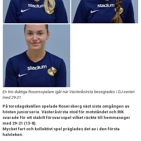
KONTAKT
DOKUMENT
BILDGALLERI
MATCHER
En trio duktiga Rosersspelare igår när VästeråsIrsta besegrades i DJ-serien
med 29-21.
På torsdagskvällen spelade Rosersberg näst sista omgången av
hösten juniorserie. VästeråsIrsta stod för motståndet och RIK
svarade för ett stabilt försvarsspel vilket räckte till hemmaseger
med 29-21 (13-8).
Mycket fart och kollektivt spel präglades det av i den första
halvleken.