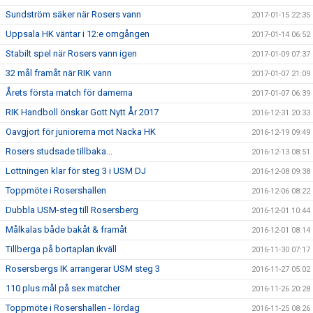
Sundström säker när Rosers vann
2017-01-15 22:35
Uppsala HK väntar i 12:e omgången
2017-01-14 06:52
Stabilt spel när Rosers vann igen
2017-01-09 07:37
32 mål framåt när RIK vann
2017-01-07 21:09
Årets första match för damerna
2017-01-07 06:39
RIK Handboll önskar Gott Nytt År 2017
2016-12-31 20:33
Oavgjort för juniorerna mot Nacka HK
2016-12-19 09:49
Rosers studsade tillbaka...
2016-12-13 08:51
Lottningen klar för steg 3 i USM DJ
2016-12-08 09:38
Toppmöte i Rosershallen
2016-12-06 08:22
Dubbla USM-steg till Rosersberg
2016-12-01 10:44
Målkalas både bakåt & framåt
2016-12-01 08:14
Tillberga på bortaplan ikväll
2016-11-30 07:17
Rosersbergs IK arrangerar USM steg 3
2016-11-27 05:02
110 plus mål på sex matcher
2016-11-26 20:28
Toppmöte i Rosershallen - lördag
2016-11-25 08:26