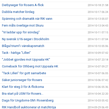
Derbyseger för Rosers A-flick
2014-10-18 21:58
Dubbla matcher lördag
2014-10-17 06:24
Spänning och dramatik när RIK vann
2014-10-13 05:07
Fem måls överläge mot Skuru
2014-10-13 04:43
"Vi laddar upp för söndag"
2014-10-11 07:15
Ny svensk U16-seger i Stockholm
2014-10-11 07:04
Blågul triumf i vänskapsmatch
2014-10-10 05:06
Tack - härliga "Lillen"
2014-10-09 07:42
"Jobbet gjordes mot Uppsala HK"
2014-10-07 23:18
Comeback för Othberg mot Uppsala HK
2014-10-07 09:27
"Tack Lillen" för gott samarbete
2014-10-07 06:05
Säker juniorseger för Rosers
2014-10-06 07:42
Klart för steg 3 för A-flickorna
2014-10-06 05:36
Bra start på USM för Rosers...
2014-10-04 22:20
Dags för Ungdoms-SM i Rosersberg
2014-10-03 05:42
RIK Handboll auktionerar ut matchtröja
2014-09-29 06:49