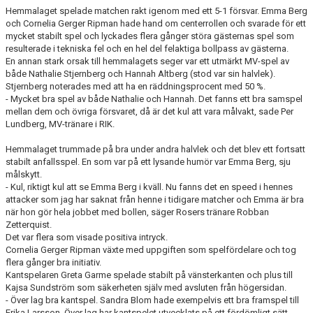
Hemmalaget spelade matchen rakt igenom med ett 5-1 försvar. Emma Berg
och Cornelia Gerger Ripman hade hand om centerrollen och svarade för ett
mycket stabilt spel och lyckades flera gånger störa gästernas spel som
resulterade i tekniska fel och en hel del felaktiga bollpass av gästerna.
En annan stark orsak till hemmalagets seger var ett utmärkt MV-spel av
både Nathalie Stjernberg och Hannah Altberg (stod var sin halvlek).
Stjernberg noterades med att ha en räddningsprocent med 50 %.
- Mycket bra spel av både Nathalie och Hannah. Det fanns ett bra samspel
mellan dem och övriga försvaret, då är det kul att vara målvakt, sade Per
Lundberg, MV-tränare i RIK.
Hemmalaget trummade på bra under andra halvlek och det blev ett fortsatt
stabilt anfallsspel. En som var på ett lysande humör var Emma Berg, sju
målskytt.
- Kul, riktigt kul att se Emma Berg i kväll. Nu fanns det en speed i hennes
attacker som jag har saknat från henne i tidigare matcher och Emma är bra
när hon gör hela jobbet med bollen, säger Rosers tränare Robban
Zetterquist.
Det var flera som visade positiva intryck.
Cornelia Gerger Ripman växte med uppgiften som spelfördelare och tog
flera gånger bra initiativ.
Kantspelaren Greta Garme spelade stabilt på vänsterkanten och plus till
Kajsa Sundström som säkerheten själv med avsluten från högersidan.
- Över lag bra kantspel. Sandra Blom hade exempelvis ett bra framspel till
Erika Larsson. Över lag har kantspelet utvecklats på ett fördömligt sätt.