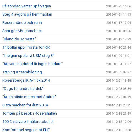
På söndag väntar Spårvägen
2015-01-23 16:06
Steg 4 avgörs på hemmaplan
2015-01-21 14:13
Rosers vände och vann
2015-01-17 17:04
Sara gör MV-comeback
2015-01-16 08:26
"Bland de 32 bästa"
2015-01-12 12:29
14 bollar upp i första för RIK
2015-01-10 21:44
"I helgen spelar vi USM steg 3"
2015-01-09 16:01
"Att vara höjdrädd är ingen höjdare"
2015-01-04 11:27
Träning & teambildning...
2015-01-03 07:27
Rosersbergs IK A-flick 2014
2014-12-31 19:48
"Dags för andra halvlek"
2014-12-28 08:39
"Årets bästa match mot Spåret"
2014-12-21 04:19
Sista machen för året 2014
2014-12-19 23:11
Tomten på besök i Rosershallen
2014-12-18 21:49
100 % närvaro i målprotokollet
2014-12-15 12:09
Komfortabel seger mot EHF
2014-12-15 10:38