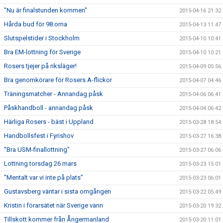
"Nu är finalstunden kommen"
2015-04-16 21:32
Hårda bud för 98:orna
2015-04-13 11:47
Slutspelstider i Stockholm
2015-04-10 10:41
Bra EM-lottning för Sverige
2015-04-10 10:21
Rosers tjejer på riksläger!
2015-04-09 05:56
Bra genomkörare för Rosers A-flickor
2015-04-07 04:46
Träningsmatcher - Annandag påsk
2015-04-06 06:41
Påskhandboll - annandag påsk
2015-04-04 06:42
Härliga Rosers - bäst i Uppland
2015-03-28 18:54
Handbollsfest i Fyrishov
2015-03-27 16:38
"Bra USM-finallottning"
2015-03-27 06:06
Lottning torsdag 26 mars
2015-03-23 15:01
"Mentalt var vi inte på plats"
2015-03-23 06:01
Gustavsberg väntar i sista omgången
2015-03-22 05:49
Kristin i förarsätet när Sverige vann
2015-03-20 19:32
Tillskott kommer från Ångermanland
2015-03-20 11:01