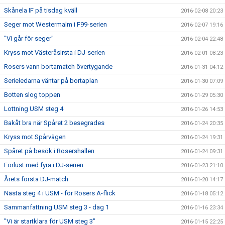
Skånela IF på tisdag kväll
2016-02-08 20:23
Seger mot Westermalm i F99-serien
2016-02-07 19:16
"Vi går för seger"
2016-02-04 22:48
Kryss mot VästeråsIrsta i DJ-serien
2016-02-01 08:23
Rosers vann bortamatch övertygande
2016-01-31 04:12
Serieledarna väntar på bortaplan
2016-01-30 07:09
Botten slog toppen
2016-01-29 05:30
Lottning USM steg 4
2016-01-26 14:53
Bakåt bra när Spåret 2 besegrades
2016-01-24 20:35
Kryss mot Spårvägen
2016-01-24 19:31
Spåret på besök i Rosershallen
2016-01-24 09:31
Förlust med fyra i DJ-serien
2016-01-23 21:10
Årets första DJ-match
2016-01-20 14:17
Nästa steg 4 i USM - för Rosers A-flick
2016-01-18 05:12
Sammanfattning USM steg 3 - dag 1
2016-01-16 23:34
"Vi är startklara för USM steg 3"
2016-01-15 22:25