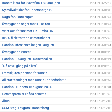
Rosers klara för kvartsfinal i Skurucupen
2014-09-06 22:19
Ny målvakt klar för Rosersbergs IK
2014-09-06 04:33
Dags för Skuru cupen
2014-09-06 03:47
Övertygande seger mot IF Hellton
2014-09-01 04:47
Vinst och förlust mot IFK Tumba HK
2014-08-31 03:46
RIK A-flick tröttade ut motståndet
2014-08-29 22:43
Handbollsfest sista helgen i augusti
2014-08-26 05:44
Övertygande vinster
2014-08-18 06:25
Handboll 16 augusti i Rosershallen
2014-08-15 06:21
"Då är vi i gång på allvar"
2014-08-12 06:12
Framskjuten position för Kristin
2014-08-06 00:38
All star teamlaget med Kristin Thorleifsdottir
2014-08-05 05:59
Handboll i Rosers 16 augusti 2014
2014-08-01 09:34
Hemmapremiär i båda serierna
2014-07-30 19:46
Åhus
2014-07-22 12:00
USM Steg 1 avgörs i Rosersberg
2014-07-17 17:08