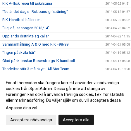
RIK A-flick reser till Eskilstuna
2014-05-22 04:51
"Nu är det dags - Robbans-gristräning"
2014-05-12 04:57
RIK-Handboll håller rent
2014-05-02 05:02
"Hej då, säsongen 2013/14"
2014-04-23 04:52
Upplands distriktslag kallar
2014-04-22 11:15
Sammanhållning A & O med RIK F98/99
2014-04-21 05:08
"Ingen påskvila här"
2014-04-19 05:12
Glad påsk önskar Rosersbergs IK handboll
2014-04-17 05:08
Thorleifsdottir 3-målskytt i All Star Team
2014-04-15 18:20
Kristin uttagen till All Star Team - rikslägret
2014-04-15 04:09
För att hemsidan ska fungera korrekt använder vi nödvändiga
Lärorika riksläger dagar i Katrineholm
2014-04-14 04:09
cookies från SportAdmin. Dessa går inte att stänga av.
Grattis, Linnea - bra tävling
2014-04-13 03:20
Föreningen kan också använda frivilliga cookies, t.ex. för statistik
eller marknadsföring. Du väljer själv om du vill acceptera dessa.
Dags för riksläger i Katrineholm
2014-04-11 04:50
Anpassa dina val
Robban Z pratar i Karlavagnen - tisdag kväll
2014-04-08 20:21
"Oerhört stolt som ledare"
2014-04-07 03:42
Acceptera nödvändiga
Acceptera alla
"Bäst i Stockholm - Igen"
2014-04-07 03:28