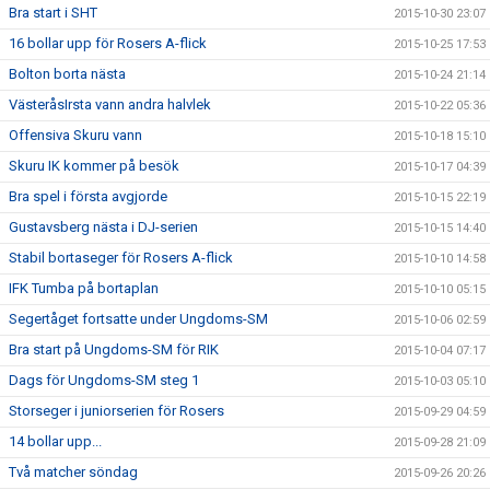
Bra start i SHT
2015-10-30 23:07
16 bollar upp för Rosers A-flick
2015-10-25 17:53
Bolton borta nästa
2015-10-24 21:14
VästeråsIrsta vann andra halvlek
2015-10-22 05:36
Offensiva Skuru vann
2015-10-18 15:10
Skuru IK kommer på besök
2015-10-17 04:39
Bra spel i första avgjorde
2015-10-15 22:19
Gustavsberg nästa i DJ-serien
2015-10-15 14:40
Stabil bortaseger för Rosers A-flick
2015-10-10 14:58
IFK Tumba på bortaplan
2015-10-10 05:15
Segertåget fortsatte under Ungdoms-SM
2015-10-06 02:59
Bra start på Ungdoms-SM för RIK
2015-10-04 07:17
Dags för Ungdoms-SM steg 1
2015-10-03 05:10
Storseger i juniorserien för Rosers
2015-09-29 04:59
14 bollar upp...
2015-09-28 21:09
Två matcher söndag
2015-09-26 20:26