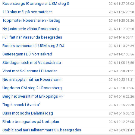
Rosersbergs IK arrangerar USM steg 3
2016-11-27 05:02
110 plus mål på sex matcher
2016-11-26 20:28
Toppmöte i Rosershallen - lördag
2016-11-25 08:26
Ny juniorserie väntar Rosersberg
2016-11-17 06:20
Full fart när Vassunda besegrades
2016-11-16 06:11
Rosers avancerar till USM steg 3 DJ
2016-11-13 23:39
Seriesegern i DJ Norr säkrad
2016-11-07 05:56
Söndagsmatch mot VästeråsIrsta
2016-11-05 16:50
Vinst mot Sollentuna i DJ-serien
2016-10-28 21:21
Nio insläppta mål när Rosers vann
2016-10-23 18:31
Ungdoms-SM steg 2 i Rosersberg
2016-10-20 05:36
Berg het överallt mot Enköpings HF
2016-10-16 23:26
"Inget snack i Avesta"
2016-10-15 22:30
Buss mot södra Dalarna idag
2016-10-15 06:12
Rimbo besegrades på bortaplan
2016-10-12 23:05
Stabilt spel när Hallstammars SK besegrades
2016-10-09 21:47