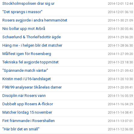
Stockholmspolisen drar sig ur
2014-12-01 12:44
"Det sprangs i massor"
2014-12-01 06:10
Rosers avgjorde i andra hemmamötet
2014-11-30 21:09
Nio bollar upp mot Arbrå
2014-11-30 05:46
Schaerlund & Thorleifsdottir ägde
2014-11-29 06:20
Häng me - i helgen blir det matcher
2014-11-28 06:30
Målfest igen för Rosersberg
2014-11-27 09:20
Tekniska fel avgjorde toppmötet
2014-11-23 18:30
"Spännande match väntar"
2014-11-21 09:42
Kristin med i U16-landslaget
2014-11-20 10:30
F98/99 analyserar Skånelas damer
2014-11-20 09:41
Disciplin när Rosers vann
2014-11-16 05:59
Dubbelt upp Rosers A-flickor
2014-11-16 04:29
Matcher lördag 15 november
2014-11-14 08:41
Fint främmande i Rosershallen
2014-11-13 07:01
"Här blir det en smäll"
2014-11-12 06:00