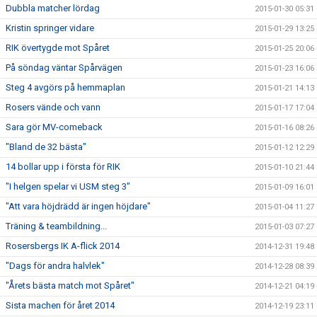
Dubbla matcher lördag
2015-01-30 05:31
Kristin springer vidare
2015-01-29 13:25
RIK övertygde mot Spåret
2015-01-25 20:06
På söndag väntar Spårvägen
2015-01-23 16:06
Steg 4 avgörs på hemmaplan
2015-01-21 14:13
Rosers vände och vann
2015-01-17 17:04
Sara gör MV-comeback
2015-01-16 08:26
"Bland de 32 bästa"
2015-01-12 12:29
14 bollar upp i första för RIK
2015-01-10 21:44
"I helgen spelar vi USM steg 3"
2015-01-09 16:01
"Att vara höjdrädd är ingen höjdare"
2015-01-04 11:27
Träning & teambildning...
2015-01-03 07:27
Rosersbergs IK A-flick 2014
2014-12-31 19:48
"Dags för andra halvlek"
2014-12-28 08:39
"Årets bästa match mot Spåret"
2014-12-21 04:19
Sista machen för året 2014
2014-12-19 23:11