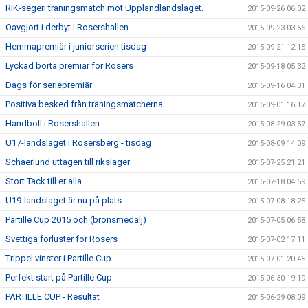
RIK-segeri träningsmatch mot Upplandlandslaget.
2015-09-26 06:02
Oavgjort i derbyt i Rosershallen
2015-09-23 03:56
Hemmapremiär i juniorserien tisdag
2015-09-21 12:15
Lyckad borta premiär för Rosers
2015-09-18 05:32
Dags för seriepremiär
2015-09-16 04:31
Positiva besked från träningsmatcherna
2015-09-01 16:17
Handboll i Rosershallen
2015-08-29 03:57
U17-landslaget i Rosersberg - tisdag
2015-08-09 14:09
Schaerlund uttagen till riksläger
2015-07-25 21:21
Stort Tack till er alla
2015-07-18 04:59
U19-landslaget är nu på plats
2015-07-08 18:25
Partille Cup 2015 och (bronsmedalj)
2015-07-05 06:58
Svettiga förluster för Rosers
2015-07-02 17:11
Trippel vinster i Partille Cup
2015-07-01 20:45
Perfekt start på Partille Cup
2015-06-30 19:19
PARTILLE CUP - Resultat
2015-06-29 08:09