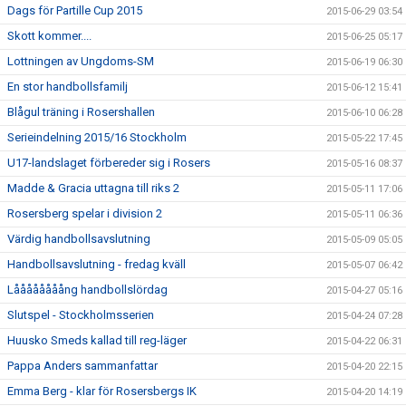
Dags för Partille Cup 2015
2015-06-29 03:54
Skott kommer....
2015-06-25 05:17
Lottningen av Ungdoms-SM
2015-06-19 06:30
En stor handbollsfamilj
2015-06-12 15:41
Blågul träning i Rosershallen
2015-06-10 06:28
Serieindelning 2015/16 Stockholm
2015-05-22 17:45
U17-landslaget förbereder sig i Rosers
2015-05-16 08:37
Madde & Gracia uttagna till riks 2
2015-05-11 17:06
Rosersberg spelar i division 2
2015-05-11 06:36
Värdig handbollsavslutning
2015-05-09 05:05
Handbollsavslutning - fredag kväll
2015-05-07 06:42
Låååååååång handbollslördag
2015-04-27 05:16
Slutspel - Stockholmsserien
2015-04-24 07:28
Huusko Smeds kallad till reg-läger
2015-04-22 06:31
Pappa Anders sammanfattar
2015-04-20 22:15
Emma Berg - klar för Rosersbergs IK
2015-04-20 14:19