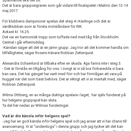
Spännande ska det bli.
KONTAKT
Det är bara gruppsegraren som går vidare till finalspelet i Malmö den 12-14
maj 2017.
DOKUMENT
För klubbens damjuniorer spelas det steg 4 i Kävlinge och det är
värdklubben som är första motståndare för RIK.
BILDGALLERI
Avkast kl: 16.25.
Det var en harmonisk trupp som tuffade ned med tåg från Stockholm
Central i går eftermiddag.
MATCHER
-Känslan säger att det är en jämn grupp. Jag tror att det kommer handla om
tillfälligheter, säger Rosers tränare Robban Zetterquist.
Alexandra Schaerlund är tillbaka efter en skada. Ajja fanns inte i steg 3.
- Det är förstås en tillgång för oss. I övrigt är vi så bra förberedda vi bara
kan vara. Det här gänget har varit med förr och har förmågan att vara på
hugget när det som bäst behövs. Det är viktigt att vi är mentalt med, säger
Robban Zetterquist.
Wilma Othberg, en av många duktiga spelare i laget, har själv funderat på
hur helgens gruppspel kan sluta.
Ta del här nedan av Wilmas funderingar.
Vad är din känsla inför helgens spel?
-Jag har en god känsla inför helgens spel och jag anser att vi har chans till
avancemang. Vi är ”underdogs” i denna grupp och jag tycker att det kan