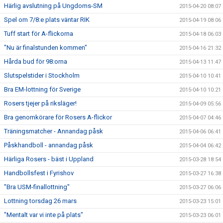
Härlig avslutning på Ungdoms-SM
2015-04-20 08:07
Spel om 7/8:e plats väntar RIK
2015-04-19 08:06
Tuff start för A-flickorna
2015-04-18 06:03
"Nu är finalstunden kommen"
2015-04-16 21:32
Hårda bud för 98:orna
2015-04-13 11:47
Slutspelstider i Stockholm
2015-04-10 10:41
Bra EM-lottning för Sverige
2015-04-10 10:21
Rosers tjejer på riksläger!
2015-04-09 05:56
Bra genomkörare för Rosers A-flickor
2015-04-07 04:46
Träningsmatcher - Annandag påsk
2015-04-06 06:41
Påskhandboll - annandag påsk
2015-04-04 06:42
Härliga Rosers - bäst i Uppland
2015-03-28 18:54
Handbollsfest i Fyrishov
2015-03-27 16:38
"Bra USM-finallottning"
2015-03-27 06:06
Lottning torsdag 26 mars
2015-03-23 15:01
"Mentalt var vi inte på plats"
2015-03-23 06:01