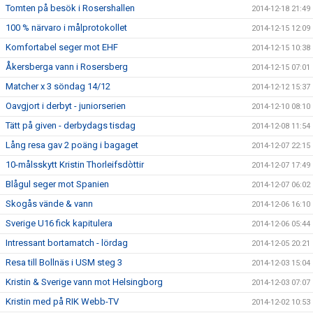
Tomten på besök i Rosershallen
2014-12-18 21:49
100 % närvaro i målprotokollet
2014-12-15 12:09
Komfortabel seger mot EHF
2014-12-15 10:38
Åkersberga vann i Rosersberg
2014-12-15 07:01
Matcher x 3 söndag 14/12
2014-12-12 15:37
Oavgjort i derbyt - juniorserien
2014-12-10 08:10
Tätt på given - derbydags tisdag
2014-12-08 11:54
Lång resa gav 2 poäng i bagaget
2014-12-07 22:15
10-målsskytt Kristin Thorleifsdòttir
2014-12-07 17:49
Blågul seger mot Spanien
2014-12-07 06:02
Skogås vände & vann
2014-12-06 16:10
Sverige U16 fick kapitulera
2014-12-06 05:44
Intressant bortamatch - lördag
2014-12-05 20:21
Resa till Bollnäs i USM steg 3
2014-12-03 15:04
Kristin & Sverige vann mot Helsingborg
2014-12-03 07:07
Kristin med på RIK Webb-TV
2014-12-02 10:53