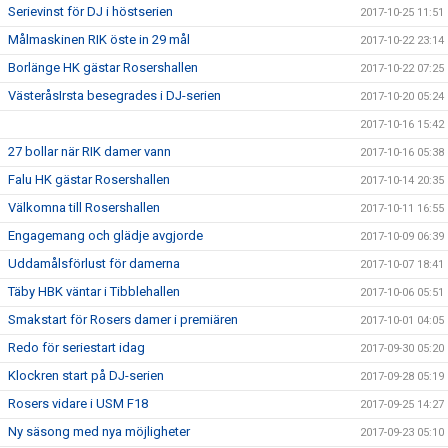
Serievinst för DJ i höstserien
2017-10-25 11:51
Målmaskinen RIK öste in 29 mål
2017-10-22 23:14
Borlänge HK gästar Rosershallen
2017-10-22 07:25
VästeråsIrsta besegrades i DJ-serien
2017-10-20 05:24
2017-10-16 15:42
27 bollar när RIK damer vann
2017-10-16 05:38
Falu HK gästar Rosershallen
2017-10-14 20:35
Välkomna till Rosershallen
2017-10-11 16:55
Engagemang och glädje avgjorde
2017-10-09 06:39
Uddamålsförlust för damerna
2017-10-07 18:41
Täby HBK väntar i Tibblehallen
2017-10-06 05:51
Smakstart för Rosers damer i premiären
2017-10-01 04:05
Redo för seriestart idag
2017-09-30 05:20
Klockren start på DJ-serien
2017-09-28 05:19
Rosers vidare i USM F18
2017-09-25 14:27
Ny säsong med nya möjligheter
2017-09-23 05:10