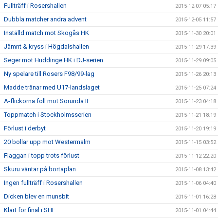
Fullträff i Rosershallen
2015-12-07 05:17
Dubbla matcher andra advent
2015-12-05 11:57
Inställd match mot Skogås HK
2015-11-30 20:01
Jämnt & kryss i Högdalshallen
2015-11-29 17:39
Seger mot Huddinge HK i DJ-serien
2015-11-29 09:05
Ny spelare till Rosers F98/99-lag
2015-11-26 20:13
Madde tränar med U17-landslaget
2015-11-25 07:24
A-flickorna föll mot Sorunda IF
2015-11-23 04:18
Toppmatch i Stockholmsserien
2015-11-21 18:19
Förlust i derbyt
2015-11-20 19:19
20 bollar upp mot Westermalm
2015-11-15 03:52
Flaggan i topp trots förlust
2015-11-12 22:20
Skuru väntar på bortaplan
2015-11-08 13:42
Ingen fullträff i Rosershallen
2015-11-06 04:40
Dicken blev en munsbit
2015-11-01 16:28
Klart för final i SHF
2015-11-01 04:44