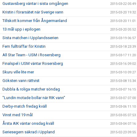
Gustavsberg väntar i sista omgången
2015-03-22 05:49
Kristin i förarsätet när Sverige vann
2015-03-20 19:32
Tillskott kommer från Ångermanland
2015-03-20 11:01
13 mål upp i epilogen
2015-03-20 05:52
Sista matchen i Upplandsserien
2015-03-19 06:57
Fem fullträffar för Kristin
2015-03-18 23:39
All Star Team - USM i Rosersberg
2015-03-17 11:20
Finalspel i USM väntar Rosersberg
2015-03-16 09:02
Skuru ville lite mer
2015-03-10 09:27
Göksten vann rättvist
2015-03-08 15:34
Dubbla & roliga matcher söndag
2015-03-07 16:15
"Lundin motade bollar när RIK vann"
2015-03-07 07:00
Derby-match fredag kväll
2015-03-06 11:10
Vinst med 19 mål
2015-03-05 07:53
Årsta AIK väntar onsdag kväll
2015-03-04 07:16
Seriesegern säkrad i Uppland
2015-02-23 09:55