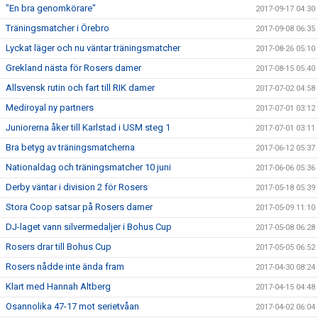
"En bra genomkörare"
2017-09-17 04:30
Träningsmatcher i Örebro
2017-09-08 06:35
Lyckat läger och nu väntar träningsmatcher
2017-08-26 05:10
Grekland nästa för Rosers damer
2017-08-15 05:40
Allsvensk rutin och fart till RIK damer
2017-07-02 04:58
Mediroyal ny partners
2017-07-01 03:12
Juniorerna åker till Karlstad i USM steg 1
2017-07-01 03:11
Bra betyg av träningsmatcherna
2017-06-12 05:37
Nationaldag och träningsmatcher 10 juni
2017-06-06 05:36
Derby väntar i division 2 för Rosers
2017-05-18 05:39
Stora Coop satsar på Rosers damer
2017-05-09 11:10
DJ-laget vann silvermedaljer i Bohus Cup
2017-05-08 06:28
Rosers drar till Bohus Cup
2017-05-05 06:52
Rosers nådde inte ända fram
2017-04-30 08:24
Klart med Hannah Altberg
2017-04-15 04:48
Osannolika 47-17 mot serietvåan
2017-04-02 06:04