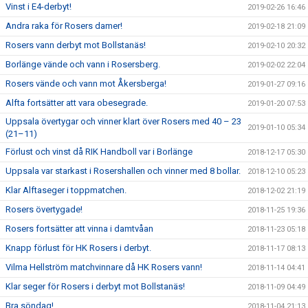
Vinst i E4-derbyt!
2019-02-26 16:46
Andra raka för Rosers damer!
2019-02-18 21:09
Rosers vann derbyt mot Bollstanäs!
2019-02-10 20:32
Borlänge vände och vann i Rosersberg.
2019-02-02 22:04
Rosers vände och vann mot Åkersberga!
2019-01-27 09:16
Alfta fortsätter att vara obesegrade.
2019-01-20 07:53
Uppsala övertygar och vinner klart över Rosers med 40 – 23
2019-01-10 05:34
(21–11)
Förlust och vinst då RIK Handboll var i Borlänge
2018-12-17 05:30
Uppsala var starkast i Rosershallen och vinner med 8 bollar.
2018-12-10 05:23
Klar Alftaseger i toppmatchen.
2018-12-02 21:19
Rosers övertygade!
2018-11-25 19:36
Rosers fortsätter att vinna i damtvåan
2018-11-23 05:18
Knapp förlust för HK Rosers i derbyt.
2018-11-17 08:13
Vilma Hellström matchvinnare då HK Rosers vann!
2018-11-14 04:41
Klar seger för Rosers i derbyt mot Bollstanäs!
2018-11-09 04:49
Bra söndag!
2018-11-04 21:13