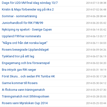
Dags för U20-VM final idag söndag 13/7
2014-07-13 08:38
Kristin & Maja förbereder sig på riks 2
2014-07-02 06:48
Sommar - sommarträning
2014-06-28 08:44
Juniorhandboll för RIK F98/99
2014-06-20 05:42
Nyköping ny spelort - Sverige Cupen
2014-06-14 05:42
Uppland F99 har nominerats
2014-06-13 05:17
"Några ord från det norska laget"
2014-06-11 04:03
Rosers besegrade Upplandslaget
2014-06-09 04:26
Tyskland tror på sitt lag
2014-06-07 06:19
Engagemang och bra försvarsspel
2014-06-02 04:20
Bra intryck gav RIK-seger
2014-05-31 18:19
Först Skuru... och sedan IFK Tumba HK
2014-05-30 17:28
Garme kommer till Rosers
2014-05-30 04:12
A-flickorna vann träningsmatch
2014-05-29 07:30
Träningsmatch mot Sthlmspolisen
2014-05-28 05:05
Rosers vann Myrsloken Cup 2014
2014-05-25 03:44