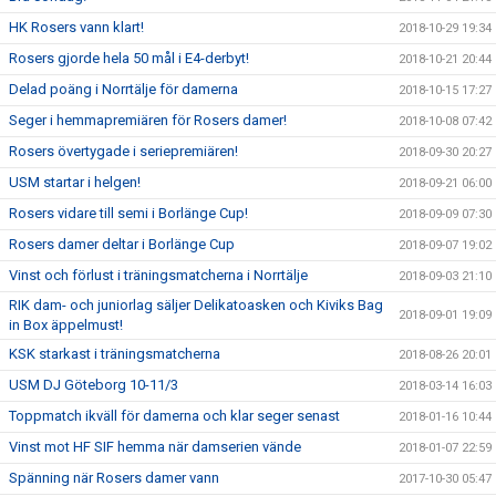
HK Rosers vann klart!
2018-10-29 19:34
Rosers gjorde hela 50 mål i E4-derbyt!
2018-10-21 20:44
Delad poäng i Norrtälje för damerna
2018-10-15 17:27
Seger i hemmapremiären för Rosers damer!
2018-10-08 07:42
Rosers övertygade i seriepremiären!
2018-09-30 20:27
USM startar i helgen!
2018-09-21 06:00
Rosers vidare till semi i Borlänge Cup!
2018-09-09 07:30
Rosers damer deltar i Borlänge Cup
2018-09-07 19:02
Vinst och förlust i träningsmatcherna i Norrtälje
2018-09-03 21:10
RIK dam- och juniorlag säljer Delikatoasken och Kiviks Bag
2018-09-01 19:09
in Box äppelmust!
KSK starkast i träningsmatcherna
2018-08-26 20:01
USM DJ Göteborg 10-11/3
2018-03-14 16:03
Toppmatch ikväll för damerna och klar seger senast
2018-01-16 10:44
Vinst mot HF SIF hemma när damserien vände
2018-01-07 22:59
Spänning när Rosers damer vann
2017-10-30 05:47