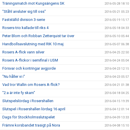
Träningsmatch mot Kungsängens SK
2016-05-28 18:10
"Ståhl ansluter sig till oss"
2016-05-21 05:23
Fastställd division 3-serie
2016-05-19 15:17
Rosers-trio kallade till riks 4
2016-05-18 04:33
Peter Blom och Robban Zetterquist tar över
2016-05-10 05:44
Handbollsavslutning med RIK 10 maj
2016-05-07 06:38
Rosers A-flick vann silver
2016-04-25 22:50
Rosers A-flickor i semifinal i USM
2016-04-24 05:04
Försvar och kontringar avgjorde
2016-04-23 12:15
"Nu håller vi i"
2016-04-23 05:57
Vad tror Wallin om Rosers A-flick?
2016-04-21 01:38
"2:a är inte fy skam"
2016-04-18 04:25
Slutspelslördag i Rosershallen
2016-04-15 19:39
Slutspel i Rosershallen lördag 16 april
2016-04-12 01:14
Dags för Stockholmsslutspelet
2016-04-09 13:33
Främre korsbandet trasigt på Nora
2016-04-08 15:10