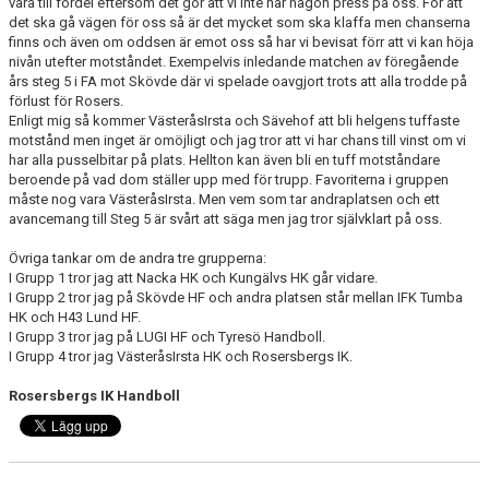
vara till fördel eftersom det gör att vi inte har någon press på oss. För att
det ska gå vägen för oss så är det mycket som ska klaffa men chanserna
finns och även om oddsen är emot oss så har vi bevisat förr att vi kan höja
nivån utefter motståndet. Exempelvis inledande matchen av föregående
års steg 5 i FA mot Skövde där vi spelade oavgjort trots att alla trodde på
förlust för Rosers.
Enligt mig så kommer VästeråsIrsta och Sävehof att bli helgens tuffaste
motstånd men inget är omöjligt och jag tror att vi har chans till vinst om vi
har alla pusselbitar på plats. Hellton kan även bli en tuff motståndare
beroende på vad dom ställer upp med för trupp. Favoriterna i gruppen
måste nog vara VästeråsIrsta. Men vem som tar andraplatsen och ett
avancemang till Steg 5 är svårt att säga men jag tror självklart på oss.
Övriga tankar om de andra tre grupperna:
I Grupp 1 tror jag att Nacka HK och Kungälvs HK går vidare.
I Grupp 2 tror jag på Skövde HF och andra platsen står mellan IFK Tumba
HK och H43 Lund HF.
I Grupp 3 tror jag på LUGI HF och Tyresö Handboll.
I Grupp 4 tror jag VästeråsIrsta HK och Rosersbergs IK.
Rosersbergs IK Handboll