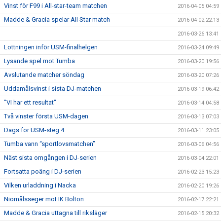
Vinst för F99 i All-star-team matchen
2016-04-05 04:59
Madde & Gracia spelar All Star match
2016-04-02 22:13
2016-03-26 13:41
Lottningen inför USM-finalhelgen
2016-03-24 09:49
Lysande spel mot Tumba
2016-03-20 19:56
Avslutande matcher söndag
2016-03-20 07:26
Uddamålsvinst i sista DJ-matchen
2016-03-19 06:42
"Vi har ett resultat"
2016-03-14 04:58
Två vinster första USM-dagen
2016-03-13 07:03
Dags för USM-steg 4
2016-03-11 23:05
Tumba vann “sportlovsmatchen”
2016-03-06 04:56
Näst sista omgången i DJ-serien
2016-03-04 22:01
Fortsatta poäng i DJ-serien
2016-02-23 15:23
Vilken urladdning i Nacka
2016-02-20 19:26
Niomålsseger mot IK Bolton
2016-02-17 22:21
Madde & Gracia uttagna till riksläger
2016-02-15 20:32