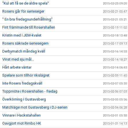
"Kul att få se de äldre spela"
2015-02-23 09:05
Rosers går för serieseger
2015-02-21 05:47
" En bra fredagsunderhållning"
2015-02-21 05:21
Fint främmande till Rosershallen
2015-02-19 11:02
Kristin med i JEM-kvalet
2015-02-18 13:48
Rosers säkrade seriesegern
2015-02-17 09:13
Derbymatch måndag kväll
2015-02-16 14:53
Vinst med sju mål...
2015-02-14 18:27
Hårt arbete väntar
2015-02-14 06:43
Spelare som tillhör rikslägret
2015-02-09 11:40
Inte Rosers fredagskväll
2015-02-07 05:35
Toppmöte i Rosershallen - fredag
2015-02-06 07:03
Överkörning i Gustavsberg
2015-02-05 05:56
Matchläge mot Gustavsberg i DJ-serien
2015-02-04 06:28
Vinnare i Hackstahallen
2015-02-01 05:33
Oavgjort mot Rimbo HK
2015-01-31 14:13