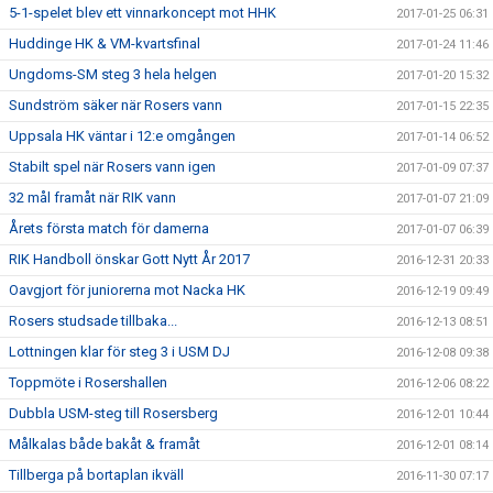
5-1-spelet blev ett vinnarkoncept mot HHK
2017-01-25 06:31
Huddinge HK & VM-kvartsfinal
2017-01-24 11:46
Ungdoms-SM steg 3 hela helgen
2017-01-20 15:32
Sundström säker när Rosers vann
2017-01-15 22:35
Uppsala HK väntar i 12:e omgången
2017-01-14 06:52
Stabilt spel när Rosers vann igen
2017-01-09 07:37
32 mål framåt när RIK vann
2017-01-07 21:09
Årets första match för damerna
2017-01-07 06:39
RIK Handboll önskar Gott Nytt År 2017
2016-12-31 20:33
Oavgjort för juniorerna mot Nacka HK
2016-12-19 09:49
Rosers studsade tillbaka...
2016-12-13 08:51
Lottningen klar för steg 3 i USM DJ
2016-12-08 09:38
Toppmöte i Rosershallen
2016-12-06 08:22
Dubbla USM-steg till Rosersberg
2016-12-01 10:44
Målkalas både bakåt & framåt
2016-12-01 08:14
Tillberga på bortaplan ikväll
2016-11-30 07:17