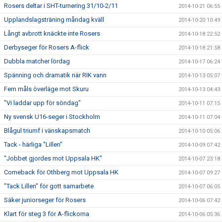
Rosers deltar i SHT-turnering 31/10-2/11
2014-10-21 06:55
Upplandslagsträning måndag kväll
2014-10-20 10:49
Långt avbrott knäckte inte Rosers
2014-10-18 22:52
Derbyseger för Rosers A-flick
2014-10-18 21:58
Dubbla matcher lördag
2014-10-17 06:24
Spänning och dramatik när RIK vann
2014-10-13 05:07
Fem måls överläge mot Skuru
2014-10-13 04:43
"Vi laddar upp för söndag"
2014-10-11 07:15
Ny svensk U16-seger i Stockholm
2014-10-11 07:04
Blågul triumf i vänskapsmatch
2014-10-10 05:06
Tack - härliga "Lillen"
2014-10-09 07:42
"Jobbet gjordes mot Uppsala HK"
2014-10-07 23:18
Comeback för Othberg mot Uppsala HK
2014-10-07 09:27
"Tack Lillen" för gott samarbete
2014-10-07 06:05
Säker juniorseger för Rosers
2014-10-06 07:42
Klart för steg 3 för A-flickorna
2014-10-06 05:36