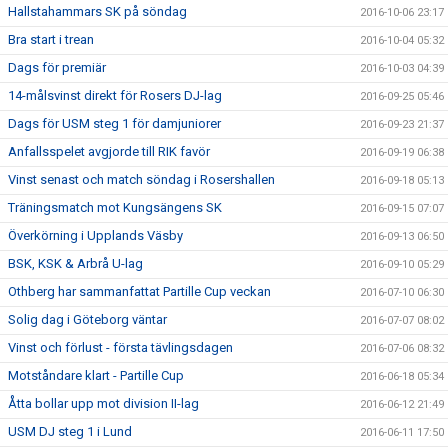
Hallstahammars SK på söndag
2016-10-06 23:17
Bra start i trean
2016-10-04 05:32
Dags för premiär
2016-10-03 04:39
14-målsvinst direkt för Rosers DJ-lag
2016-09-25 05:46
Dags för USM steg 1 för damjuniorer
2016-09-23 21:37
Anfallsspelet avgjorde till RIK favör
2016-09-19 06:38
Vinst senast och match söndag i Rosershallen
2016-09-18 05:13
Träningsmatch mot Kungsängens SK
2016-09-15 07:07
Överkörning i Upplands Väsby
2016-09-13 06:50
BSK, KSK & Arbrå U-lag
2016-09-10 05:29
Othberg har sammanfattat Partille Cup veckan
2016-07-10 06:30
Solig dag i Göteborg väntar
2016-07-07 08:02
Vinst och förlust - första tävlingsdagen
2016-07-06 08:32
Motståndare klart - Partille Cup
2016-06-18 05:34
Åtta bollar upp mot division II-lag
2016-06-12 21:49
USM DJ steg 1 i Lund
2016-06-11 17:50