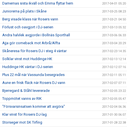
Damernas sista ikväll och Emma flyttar hem
2017-04-01 05:20
Juniorerna på plats i Skåne
2017-03-25 08:23
Berg visade klass när Rosers vann
2017-03-21 04:50
Förlust och oavgjort i DJ-serien
2017-03-13 05:32
Andra halvlek avgjorde i Bollnäs Sporthall
2017-03-06 06:33
Ajja gör comeback mot Arbrå/Alfta
2017-03-04 20:29
Skåneresa för Rosers DJ i steg 4 väntar
2017-02-23 14:35
Solklar vinst mot Huddinge HK
2017-02-13 12:14
Huddinge HK väntar i DJ-serien
2017-02-12 07:16
Plus 22 mål när Vassunda besegrades
2017-02-11 05:11
Aune en frisk fläck när Rosers DJ vann
2017-02-07 07:11
Bjerregard & Ståhl levererade
2017-02-05 23:22
Toppmötet vanns av RIK
2017-02-05 05:47
"Försvarsinsatsen kommer att avgöra"
2017-02-04 06:36
Klar vinst för Rosers DJ-lag
2017-01-30 06:07
Storseger mot SK Tirfing
2017-01-28 22:38