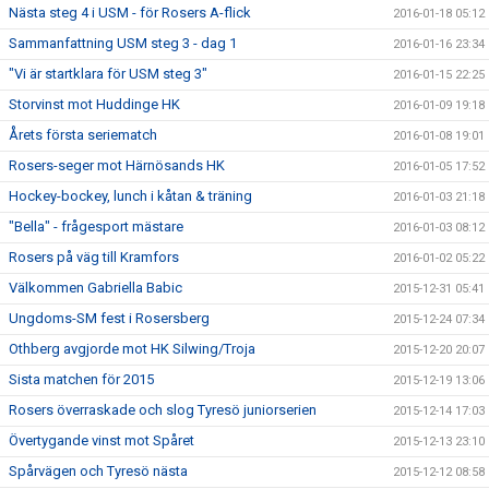
Nästa steg 4 i USM - för Rosers A-flick
2016-01-18 05:12
Sammanfattning USM steg 3 - dag 1
2016-01-16 23:34
"Vi är startklara för USM steg 3"
2016-01-15 22:25
Storvinst mot Huddinge HK
2016-01-09 19:18
Årets första seriematch
2016-01-08 19:01
Rosers-seger mot Härnösands HK
2016-01-05 17:52
Hockey-bockey, lunch i kåtan & träning
2016-01-03 21:18
"Bella" - frågesport mästare
2016-01-03 08:12
Rosers på väg till Kramfors
2016-01-02 05:22
Välkommen Gabriella Babic
2015-12-31 05:41
Ungdoms-SM fest i Rosersberg
2015-12-24 07:34
Othberg avgjorde mot HK Silwing/Troja
2015-12-20 20:07
Sista matchen för 2015
2015-12-19 13:06
Rosers överraskade och slog Tyresö juniorserien
2015-12-14 17:03
Övertygande vinst mot Spåret
2015-12-13 23:10
Spårvägen och Tyresö nästa
2015-12-12 08:58