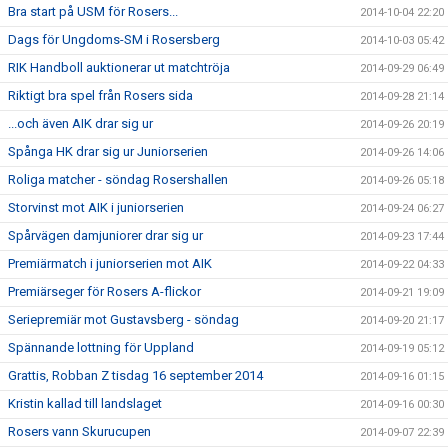
Bra start på USM för Rosers...
2014-10-04 22:20
Dags för Ungdoms-SM i Rosersberg
2014-10-03 05:42
RIK Handboll auktionerar ut matchtröja
2014-09-29 06:49
Riktigt bra spel från Rosers sida
2014-09-28 21:14
...och även AIK drar sig ur
2014-09-26 20:19
Spånga HK drar sig ur Juniorserien
2014-09-26 14:06
Roliga matcher - söndag Rosershallen
2014-09-26 05:18
Storvinst mot AIK i juniorserien
2014-09-24 06:27
Spårvägen damjuniorer drar sig ur
2014-09-23 17:44
Premiärmatch i juniorserien mot AIK
2014-09-22 04:33
Premiärseger för Rosers A-flickor
2014-09-21 19:09
Seriepremiär mot Gustavsberg - söndag
2014-09-20 21:17
Spännande lottning för Uppland
2014-09-19 05:12
Grattis, Robban Z tisdag 16 september 2014
2014-09-16 01:15
Kristin kallad till landslaget
2014-09-16 00:30
Rosers vann Skurucupen
2014-09-07 22:39