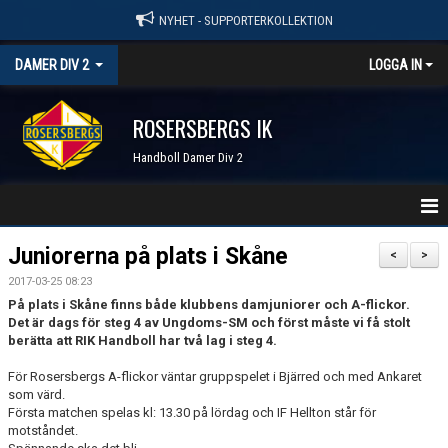
NYHET - SUPPORTERKOLLEKTION
DAMER DIV 2
LOGGA IN
ROSERSBERGS IK
Handboll Damer Div 2
STARTSIDA
Juniorerna på plats i Skåne
<
>
2017-03-25 08:23
NYHETER
På plats i Skåne finns både klubbens damjuniorer och A-flickor.
Det är dags för steg 4 av Ungdoms-SM och först måste vi få stolt
KALENDER
berätta att RIK Handboll har två lag i steg 4.
TRUPPEN
För Rosersbergs A-flickor väntar gruppspelet i Bjärred och med Ankaret
som värd.
Första matchen spelas kl: 13.30 på lördag och IF Hellton står för
SERIER & RESULTAT
motståndet.