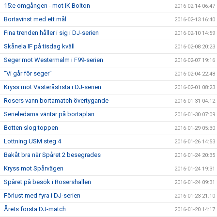
15:e omgången - mot IK Bolton
2016-02-14 06:47
Bortavinst med ett mål
2016-02-13 16:40
Fina trenden håller i sig i DJ-serien
2016-02-10 14:59
Skånela IF på tisdag kväll
2016-02-08 20:23
Seger mot Westermalm i F99-serien
2016-02-07 19:16
"Vi går för seger"
2016-02-04 22:48
Kryss mot VästeråsIrsta i DJ-serien
2016-02-01 08:23
Rosers vann bortamatch övertygande
2016-01-31 04:12
Serieledarna väntar på bortaplan
2016-01-30 07:09
Botten slog toppen
2016-01-29 05:30
Lottning USM steg 4
2016-01-26 14:53
Bakåt bra när Spåret 2 besegrades
2016-01-24 20:35
Kryss mot Spårvägen
2016-01-24 19:31
Spåret på besök i Rosershallen
2016-01-24 09:31
Förlust med fyra i DJ-serien
2016-01-23 21:10
Årets första DJ-match
2016-01-20 14:17