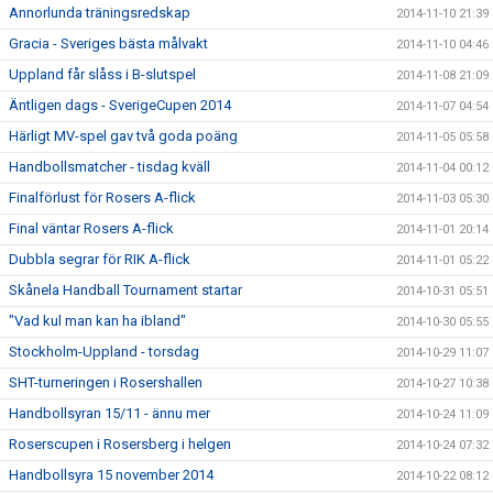
Annorlunda träningsredskap
2014-11-10 21:39
Gracia - Sveriges bästa målvakt
2014-11-10 04:46
Uppland får slåss i B-slutspel
2014-11-08 21:09
Äntligen dags - SverigeCupen 2014
2014-11-07 04:54
Härligt MV-spel gav två goda poäng
2014-11-05 05:58
Handbollsmatcher - tisdag kväll
2014-11-04 00:12
Finalförlust för Rosers A-flick
2014-11-03 05:30
Final väntar Rosers A-flick
2014-11-01 20:14
Dubbla segrar för RIK A-flick
2014-11-01 05:22
Skånela Handball Tournament startar
2014-10-31 05:51
"Vad kul man kan ha ibland"
2014-10-30 05:55
Stockholm-Uppland - torsdag
2014-10-29 11:07
SHT-turneringen i Rosershallen
2014-10-27 10:38
Handbollsyran 15/11 - ännu mer
2014-10-24 11:09
Roserscupen i Rosersberg i helgen
2014-10-24 07:32
Handbollsyra 15 november 2014
2014-10-22 08:12