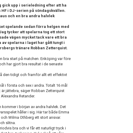
gick upp i serieledning efter att ha
 HF i DJ-serien på söndagskvällen.
 paus och en bra andra halvlek
cket spelande sedan förra helgen med
Jag tycker att spelarna tog ett stort
isade vägen mycket tack vare ett bra
a av spelarna i laget har gått tungt i
rsbergs tränare Robban Zetterquist.
en bra start på matchen. Enköping var före
ch har gjort bra resultat i de senaste
å den tidigt och framför allt ett effektivt
mål i första och sex i andra. Totalt 16 mål
 är jättebra, säger Robban Zetterquist
t Alexandra Retander.
 kommer i början av andra halvlek. Det
varsspelet håller i sig. Här tar både Emma
och Wilma Othberg ett stort ansvar.
ch slitna.
riodvis bra och vi får ett naturligt tryck i