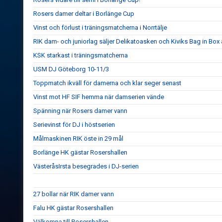
Rosers damer deltar i Borlänge Cup
Vinst och förlust i träningsmatcherna i Norrtälje
RIK dam- och juniorlag säljer Delikatoasken och Kiviks Bag in Box
KSK starkast i träningsmatcherna
USM DJ Göteborg 10-11/3
Toppmatch ikväll för damerna och klar seger senast
Vinst mot HF SIF hemma när damserien vände
Spänning när Rosers damer vann
Serievinst för DJ i höstserien
Målmaskinen RIK öste in 29 mål
Borlänge HK gästar Rosershallen
VästeråsIrsta besegrades i DJ-serien
27 bollar när RIK damer vann
Falu HK gästar Rosershallen
Välkomna till Rosershallen