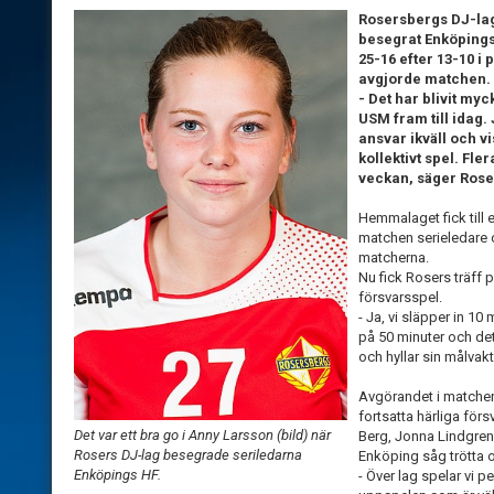
Rosersbergs DJ-lag 
besegrat Enköpings
25-16 efter 13-10 i
avgjorde matchen.
- Det har blivit my
USM fram till idag. 
ansvar ikväll och v
kollektivt spel. Fler
veckan, säger Rose
Hemmalaget fick till 
matchen serieledare o
matcherna.
Nu fick Rosers träff p
försvarsspel.
- Ja, vi släpper in 10 
på 50 minuter och det
och hyllar sin målvak
Avgörandet i matchen
fortsatta härliga förs
Det var ett bra go i Anny Larsson (bild) när
Berg, Jonna Lindgren 
Rosers DJ-lag besegrade seriledarna
Enköping såg trötta o
Enköpings HF.
- Över lag spelar vi pe