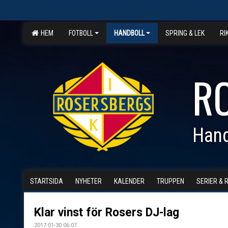
HEM
FOTBOLL
HANDBOLL
SPRING & LEK
RI
R
Hand
STARTSIDA
NYHETER
KALENDER
TRUPPEN
SERIER & 
Klar vinst för Rosers DJ-lag
2017-01-30 06:07