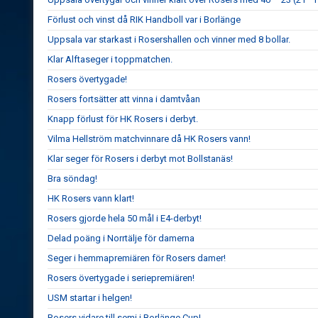
Förlust och vinst då RIK Handboll var i Borlänge
Uppsala var starkast i Rosershallen och vinner med 8 bollar.
Klar Alftaseger i toppmatchen.
Rosers övertygade!
Rosers fortsätter att vinna i damtvåan
Knapp förlust för HK Rosers i derbyt.
Vilma Hellström matchvinnare då HK Rosers vann!
Klar seger för Rosers i derbyt mot Bollstanäs!
Bra söndag!
HK Rosers vann klart!
Rosers gjorde hela 50 mål i E4-derbyt!
Delad poäng i Norrtälje för damerna
Seger i hemmapremiären för Rosers damer!
Rosers övertygade i seriepremiären!
USM startar i helgen!
Rosers vidare till semi i Borlänge Cup!