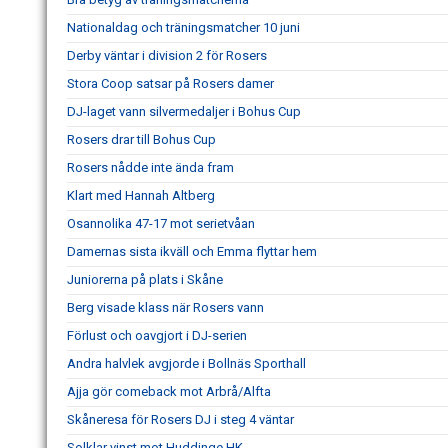
Nationaldag och träningsmatcher 10 juni
Derby väntar i division 2 för Rosers
Stora Coop satsar på Rosers damer
DJ-laget vann silvermedaljer i Bohus Cup
Rosers drar till Bohus Cup
Rosers nådde inte ända fram
Klart med Hannah Altberg
Osannolika 47-17 mot serietvåan
Damernas sista ikväll och Emma flyttar hem
Juniorerna på plats i Skåne
Berg visade klass när Rosers vann
Förlust och oavgjort i DJ-serien
Andra halvlek avgjorde i Bollnäs Sporthall
Ajja gör comeback mot Arbrå/Alfta
Skåneresa för Rosers DJ i steg 4 väntar
Solklar vinst mot Huddinge HK