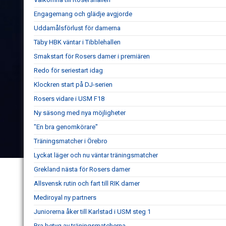
Engagemang och glädje avgjorde
Uddamålsförlust för damerna
Täby HBK väntar i Tibblehallen
Smakstart för Rosers damer i premiären
Redo för seriestart idag
Klockren start på DJ-serien
Rosers vidare i USM F18
Ny säsong med nya möjligheter
"En bra genomkörare"
Träningsmatcher i Örebro
Lyckat läger och nu väntar träningsmatcher
Grekland nästa för Rosers damer
Allsvensk rutin och fart till RIK damer
Mediroyal ny partners
Juniorerna åker till Karlstad i USM steg 1
Bra betyg av träningsmatcherna