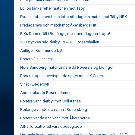
Lollos tankar efter matchen mot Täby
Fyra snabba med Lollo inför söndagens match mot Täby HBK
Fredagsmys och match mot Åkersberga HK!
RIKs Damer föll i Borlänge, men med flaggan i topp!
280 stycken såg derbyt RIK-SIF i Rosershallen
Äntligen Kommunderby!
Rosers 3:a i serien!
Nora Sandberg matchvinnare då Rosers slog Lidingö!
Rosers tog en övertygande seger mot HK Ceres.
Vinst i E4-derbyt!
Andra raka för Rosers damer!
Rosers vann derbyt mot Bollstanäs!
Borlänge vände och vann i Rosersberg.
Rosers vände och vann mot Åkersberga!
Alfta fortsätter att vara obesegrade.
Uppsala övertygar och vinner klart över Rosers med 40 – 23 (21–1