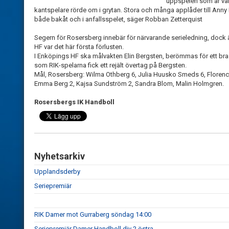
uppspelen som är väld
kantspelare rörde om i grytan. Stora och många applåder till Ann
både bakåt och i anfallsspelet, säger Robban Zetterquist
Segern för Rosersberg innebär för närvarande serieledning, dock ä
HF var det här första förlusten.
I Enköpings HF ska målvakten Elin Bergsten, berömmas för ett bra 
som RIK-spelarna fick ett rejält övertag på Bergsten.
Mål, Rosersberg: Wilma Othberg 6, Julia Huusko Smeds 6, Florenc
Emma Berg 2, Kajsa Sundström 2, Sandra Blom, Malin Holmgren.
Rosersbergs IK Handboll
Nyhetsarkiv
Upplandsderby
Seriepremiär
RIK Damer mot Gurraberg söndag 14:00
Seriepremiär Damer Handboll div 2 östra