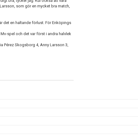
igt bra, tycker jag. Kul också att våra
y Larsson, som gör en mycket bra match,
r det en haltande förlust. För Enköpings
Mv-spel och det var först i andra halvlek
ia Pérez Skogsborg 4, Anny Larsson 3,