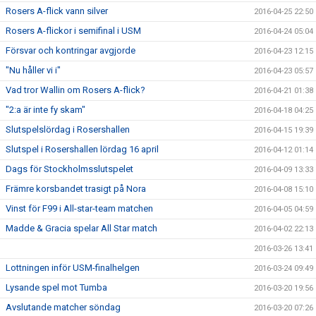
Rosers A-flick vann silver
2016-04-25 22:50
Rosers A-flickor i semifinal i USM
2016-04-24 05:04
Försvar och kontringar avgjorde
2016-04-23 12:15
"Nu håller vi i"
2016-04-23 05:57
Vad tror Wallin om Rosers A-flick?
2016-04-21 01:38
"2:a är inte fy skam"
2016-04-18 04:25
Slutspelslördag i Rosershallen
2016-04-15 19:39
Slutspel i Rosershallen lördag 16 april
2016-04-12 01:14
Dags för Stockholmsslutspelet
2016-04-09 13:33
Främre korsbandet trasigt på Nora
2016-04-08 15:10
Vinst för F99 i All-star-team matchen
2016-04-05 04:59
Madde & Gracia spelar All Star match
2016-04-02 22:13
2016-03-26 13:41
Lottningen inför USM-finalhelgen
2016-03-24 09:49
Lysande spel mot Tumba
2016-03-20 19:56
Avslutande matcher söndag
2016-03-20 07:26