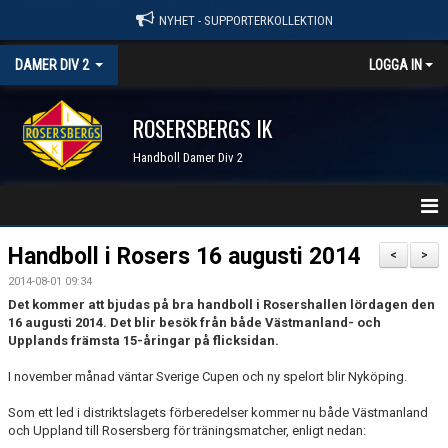
NYHET - SUPPORTERKOLLEKTION
DAMER DIV 2
LOGGA IN
ROSERSBERGS IK
Handboll Damer Div 2
STARTSIDA
Handboll i Rosers 16 augusti 2014
<
>
2014-08-01 09:34
NYHETER
Det kommer att bjudas på bra handboll i Rosershallen lördagen den
16 augusti 2014. Det blir besök från både Västmanland- och
KALENDER
Upplands främsta 15-åringar på flicksidan.
TRUPPEN
I november månad väntar Sverige Cupen och ny spelort blir Nyköping.
Som ett led i distriktslagets förberedelser kommer nu både Västmanland
SERIER & RESULTAT
och Uppland till Rosersberg för träningsmatcher, enligt nedan: