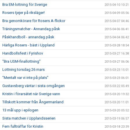
Bra EM-lottning för Sverige
2015-04-10 10:21
Rosers tjejer på riksläger!
2015-04-09 05:56
Bra genomkörare för Rosers A-flickor
2015-04-07 04:46
Träningsmatcher - Annandag påsk
2015-04-06 06:41
Påskhandboll - annandag påsk
2015-04-04 06:42
Härliga Rosers - bäst i Uppland
2015-03-28 18:54
Handbollsfest i Fyrishov
2015-03-27 16:38
"Bra USM-finallottning"
2015-03-27 06:06
Lottning torsdag 26 mars
2015-03-23 15:01
"Mentalt var vi inte på plats"
2015-03-23 06:01
Gustavsberg väntar i sista omgången
2015-03-22 05:49
Kristin i förarsätet när Sverige vann
2015-03-20 19:32
Tillskott kommer från Ångermanland
2015-03-20 11:01
13 mål upp i epilogen
2015-03-20 05:52
Sista matchen i Upplandsserien
2015-03-19 06:57
Fem fullträffar för Kristin
2015-03-18 23:39