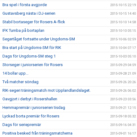
Bra spel i första avgjorde
2015-10-15 22:19
Gustavsberg nästa i DJ-serien
2015-10-15 14:40
Stabil bortaseger för Rosers A-flick
2015-10-10 14:58
IFK Tumba på bortaplan
2015-10-10 05:15
Segertåget fortsatte under Ungdoms-SM
2015-10-06 02:59
Bra start på Ungdoms-SM för RIK
2015-10-04 07:17
Dags för Ungdoms-SM steg 1
2015-10-03 05:10
Storseger i juniorserien för Rosers
2015-09-29 04:59
14 bollar upp...
2015-09-28 21:09
Två matcher söndag
2015-09-26 20:26
RIK-segeri träningsmatch mot Upplandlandslaget.
2015-09-26 06:02
Oavgjort i derbyt i Rosershallen
2015-09-23 03:56
Hemmapremiär i juniorserien tisdag
2015-09-21 12:15
Lyckad borta premiär för Rosers
2015-09-18 05:32
Dags för seriepremiär
2015-09-16 04:31
Positiva besked från träningsmatcherna
2015-09-01 16:17