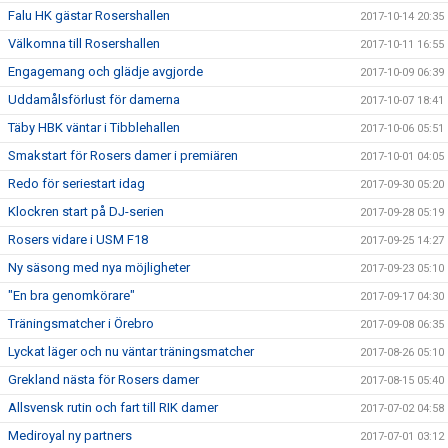
Falu HK gästar Rosershallen
2017-10-14 20:35
Välkomna till Rosershallen
2017-10-11 16:55
Engagemang och glädje avgjorde
2017-10-09 06:39
Uddamålsförlust för damerna
2017-10-07 18:41
Täby HBK väntar i Tibblehallen
2017-10-06 05:51
Smakstart för Rosers damer i premiären
2017-10-01 04:05
Redo för seriestart idag
2017-09-30 05:20
Klockren start på DJ-serien
2017-09-28 05:19
Rosers vidare i USM F18
2017-09-25 14:27
Ny säsong med nya möjligheter
2017-09-23 05:10
"En bra genomkörare"
2017-09-17 04:30
Träningsmatcher i Örebro
2017-09-08 06:35
Lyckat läger och nu väntar träningsmatcher
2017-08-26 05:10
Grekland nästa för Rosers damer
2017-08-15 05:40
Allsvensk rutin och fart till RIK damer
2017-07-02 04:58
Mediroyal ny partners
2017-07-01 03:12