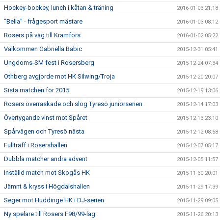
Hockey-bockey, lunch i kåtan & träning
2016-01-03 21:18
"Bella" - frågesport mästare
2016-01-03 08:12
Rosers på väg till Kramfors
2016-01-02 05:22
Välkommen Gabriella Babic
2015-12-31 05:41
Ungdoms-SM fest i Rosersberg
2015-12-24 07:34
Othberg avgjorde mot HK Silwing/Troja
2015-12-20 20:07
Sista matchen för 2015
2015-12-19 13:06
Rosers överraskade och slog Tyresö juniorserien
2015-12-14 17:03
Övertygande vinst mot Spåret
2015-12-13 23:10
Spårvägen och Tyresö nästa
2015-12-12 08:58
Fullträff i Rosershallen
2015-12-07 05:17
Dubbla matcher andra advent
2015-12-05 11:57
Inställd match mot Skogås HK
2015-11-30 20:01
Jämnt & kryss i Högdalshallen
2015-11-29 17:39
Seger mot Huddinge HK i DJ-serien
2015-11-29 09:05
Ny spelare till Rosers F98/99-lag
2015-11-26 20:13