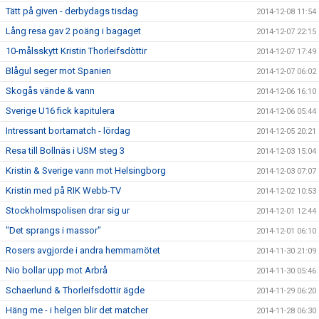
Tätt på given - derbydags tisdag
2014-12-08 11:54
Lång resa gav 2 poäng i bagaget
2014-12-07 22:15
10-målsskytt Kristin Thorleifsdòttir
2014-12-07 17:49
Blågul seger mot Spanien
2014-12-07 06:02
Skogås vände & vann
2014-12-06 16:10
Sverige U16 fick kapitulera
2014-12-06 05:44
Intressant bortamatch - lördag
2014-12-05 20:21
Resa till Bollnäs i USM steg 3
2014-12-03 15:04
Kristin & Sverige vann mot Helsingborg
2014-12-03 07:07
Kristin med på RIK Webb-TV
2014-12-02 10:53
Stockholmspolisen drar sig ur
2014-12-01 12:44
"Det sprangs i massor"
2014-12-01 06:10
Rosers avgjorde i andra hemmamötet
2014-11-30 21:09
Nio bollar upp mot Arbrå
2014-11-30 05:46
Schaerlund & Thorleifsdottir ägde
2014-11-29 06:20
Häng me - i helgen blir det matcher
2014-11-28 06:30