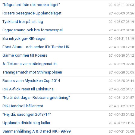
"Några ord från det norska laget"
2014-06-11 04:03
Rosers besegrade Upplandslaget
2014-06-09 04:26
Tyskland tror på sitt lag
2014-06-07 06:19
Engagemang och bra försvarsspel
2014-06-02 04:20
Bra intryck gav RIK-seger
2014-05-31 18:19
Först Skuru... och sedan IFK Tumba HK
2014-05-30 17:28
Garme kommer till Rosers
2014-05-30 04:12
A-flickorna vann träningsmatch
2014-05-29 07:30
Träningsmatch mot Sthlmspolisen
2014-05-28 05:05
Rosers vann Myrsloken Cup 2014
2014-05-25 03:44
RIK A-flick reser till Eskilstuna
2014-05-22 04:51
"Nu är det dags - Robbans-gristräning"
2014-05-12 04:57
RIK-Handboll håller rent
2014-05-02 05:02
"Hej då, säsongen 2013/14"
2014-04-23 04:52
Upplands distriktslag kallar
2014-04-22 11:15
Sammanhållning A & O med RIK F98/99
2014-04-21 05:08