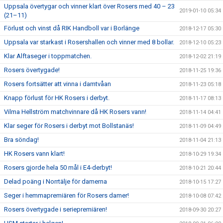
Uppsala övertygar och vinner klart över Rosers med 40 – 23
2019-01-10 05:34
(21–11)
Förlust och vinst då RIK Handboll var i Borlänge
2018-12-17 05:30
Uppsala var starkast i Rosershallen och vinner med 8 bollar.
2018-12-10 05:23
Klar Alftaseger i toppmatchen.
2018-12-02 21:19
Rosers övertygade!
2018-11-25 19:36
Rosers fortsätter att vinna i damtvåan
2018-11-23 05:18
Knapp förlust för HK Rosers i derbyt.
2018-11-17 08:13
Vilma Hellström matchvinnare då HK Rosers vann!
2018-11-14 04:41
Klar seger för Rosers i derbyt mot Bollstanäs!
2018-11-09 04:49
Bra söndag!
2018-11-04 21:13
HK Rosers vann klart!
2018-10-29 19:34
Rosers gjorde hela 50 mål i E4-derbyt!
2018-10-21 20:44
Delad poäng i Norrtälje för damerna
2018-10-15 17:27
Seger i hemmapremiären för Rosers damer!
2018-10-08 07:42
Rosers övertygade i seriepremiären!
2018-09-30 20:27