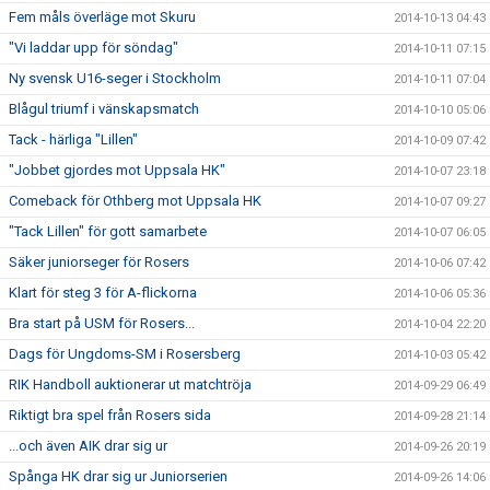
Fem måls överläge mot Skuru
2014-10-13 04:43
"Vi laddar upp för söndag"
2014-10-11 07:15
Ny svensk U16-seger i Stockholm
2014-10-11 07:04
Blågul triumf i vänskapsmatch
2014-10-10 05:06
Tack - härliga "Lillen"
2014-10-09 07:42
"Jobbet gjordes mot Uppsala HK"
2014-10-07 23:18
Comeback för Othberg mot Uppsala HK
2014-10-07 09:27
"Tack Lillen" för gott samarbete
2014-10-07 06:05
Säker juniorseger för Rosers
2014-10-06 07:42
Klart för steg 3 för A-flickorna
2014-10-06 05:36
Bra start på USM för Rosers...
2014-10-04 22:20
Dags för Ungdoms-SM i Rosersberg
2014-10-03 05:42
RIK Handboll auktionerar ut matchtröja
2014-09-29 06:49
Riktigt bra spel från Rosers sida
2014-09-28 21:14
...och även AIK drar sig ur
2014-09-26 20:19
Spånga HK drar sig ur Juniorserien
2014-09-26 14:06