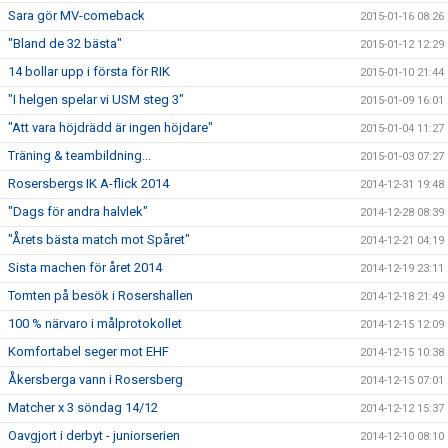
Sara gör MV-comeback
2015-01-16 08:26
"Bland de 32 bästa"
2015-01-12 12:29
14 bollar upp i första för RIK
2015-01-10 21:44
"I helgen spelar vi USM steg 3"
2015-01-09 16:01
"Att vara höjdrädd är ingen höjdare"
2015-01-04 11:27
Träning & teambildning...
2015-01-03 07:27
Rosersbergs IK A-flick 2014
2014-12-31 19:48
"Dags för andra halvlek"
2014-12-28 08:39
"Årets bästa match mot Spåret"
2014-12-21 04:19
Sista machen för året 2014
2014-12-19 23:11
Tomten på besök i Rosershallen
2014-12-18 21:49
100 % närvaro i målprotokollet
2014-12-15 12:09
Komfortabel seger mot EHF
2014-12-15 10:38
Åkersberga vann i Rosersberg
2014-12-15 07:01
Matcher x 3 söndag 14/12
2014-12-12 15:37
Oavgjort i derbyt - juniorserien
2014-12-10 08:10