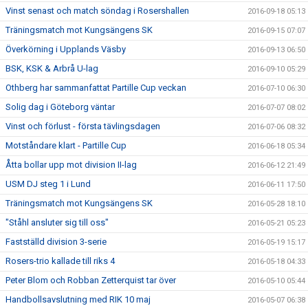
Vinst senast och match söndag i Rosershallen
2016-09-18 05:13
Träningsmatch mot Kungsängens SK
2016-09-15 07:07
Överkörning i Upplands Väsby
2016-09-13 06:50
BSK, KSK & Arbrå U-lag
2016-09-10 05:29
Othberg har sammanfattat Partille Cup veckan
2016-07-10 06:30
Solig dag i Göteborg väntar
2016-07-07 08:02
Vinst och förlust - första tävlingsdagen
2016-07-06 08:32
Motståndare klart - Partille Cup
2016-06-18 05:34
Åtta bollar upp mot division II-lag
2016-06-12 21:49
USM DJ steg 1 i Lund
2016-06-11 17:50
Träningsmatch mot Kungsängens SK
2016-05-28 18:10
"Ståhl ansluter sig till oss"
2016-05-21 05:23
Fastställd division 3-serie
2016-05-19 15:17
Rosers-trio kallade till riks 4
2016-05-18 04:33
Peter Blom och Robban Zetterquist tar över
2016-05-10 05:44
Handbollsavslutning med RIK 10 maj
2016-05-07 06:38