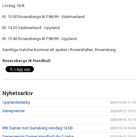
KONTAKT
Lördag 16/8
Kl: 13.00 Rosersbergs IK F98/99 - Västmanland
DOKUMENT
Kl: 14.20 Västmanland - Uppland
BILDGALLERI
Kl: 15.40 Rosersbergs IK F98/99 - Uppland
MATCHER
Samtliga matcher kommer att spelas i Rosershallen, Rosersberg.
Rosersbergs IK Handboll
Nyhetsarkiv
Upplandsderby
2024-10-05 11:29
Seriepremiär
2024-09-27 19:01
2024-09-16 16:10
RIK Damer mot Gurraberg söndag 14:00
2023-10-14 14:00
Seriepremiär Damer Handboll div 2 östra
2023-09-27 19:30