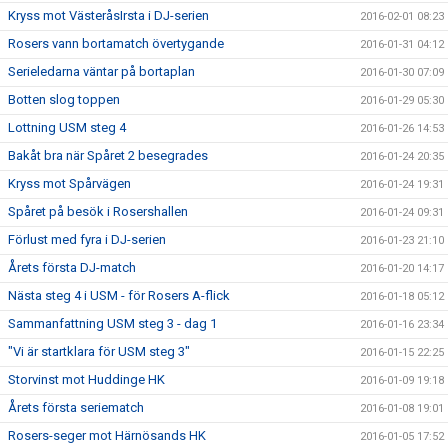
Kryss mot VästeråsIrsta i DJ-serien
2016-02-01 08:23
Rosers vann bortamatch övertygande
2016-01-31 04:12
Serieledarna väntar på bortaplan
2016-01-30 07:09
Botten slog toppen
2016-01-29 05:30
Lottning USM steg 4
2016-01-26 14:53
Bakåt bra när Spåret 2 besegrades
2016-01-24 20:35
Kryss mot Spårvägen
2016-01-24 19:31
Spåret på besök i Rosershallen
2016-01-24 09:31
Förlust med fyra i DJ-serien
2016-01-23 21:10
Årets första DJ-match
2016-01-20 14:17
Nästa steg 4 i USM - för Rosers A-flick
2016-01-18 05:12
Sammanfattning USM steg 3 - dag 1
2016-01-16 23:34
"Vi är startklara för USM steg 3"
2016-01-15 22:25
Storvinst mot Huddinge HK
2016-01-09 19:18
Årets första seriematch
2016-01-08 19:01
Rosers-seger mot Härnösands HK
2016-01-05 17:52