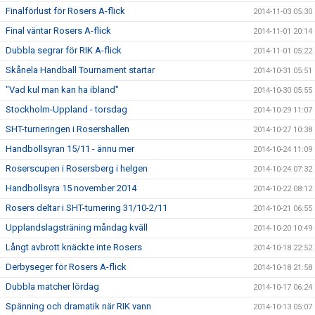
Finalförlust för Rosers A-flick
2014-11-03 05:30
Final väntar Rosers A-flick
2014-11-01 20:14
Dubbla segrar för RIK A-flick
2014-11-01 05:22
Skånela Handball Tournament startar
2014-10-31 05:51
"Vad kul man kan ha ibland"
2014-10-30 05:55
Stockholm-Uppland - torsdag
2014-10-29 11:07
SHT-turneringen i Rosershallen
2014-10-27 10:38
Handbollsyran 15/11 - ännu mer
2014-10-24 11:09
Roserscupen i Rosersberg i helgen
2014-10-24 07:32
Handbollsyra 15 november 2014
2014-10-22 08:12
Rosers deltar i SHT-turnering 31/10-2/11
2014-10-21 06:55
Upplandslagsträning måndag kväll
2014-10-20 10:49
Långt avbrott knäckte inte Rosers
2014-10-18 22:52
Derbyseger för Rosers A-flick
2014-10-18 21:58
Dubbla matcher lördag
2014-10-17 06:24
Spänning och dramatik när RIK vann
2014-10-13 05:07