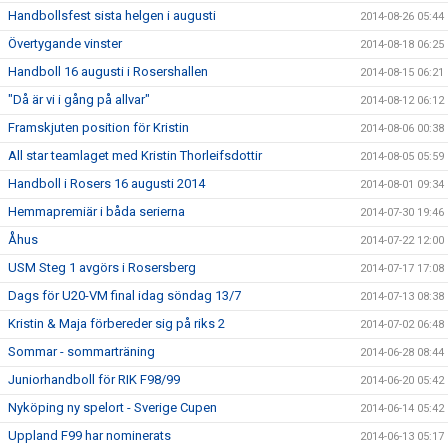
Handbollsfest sista helgen i augusti
2014-08-26 05:44
Övertygande vinster
2014-08-18 06:25
Handboll 16 augusti i Rosershallen
2014-08-15 06:21
"Då är vi i gång på allvar"
2014-08-12 06:12
Framskjuten position för Kristin
2014-08-06 00:38
All star teamlaget med Kristin Thorleifsdottir
2014-08-05 05:59
Handboll i Rosers 16 augusti 2014
2014-08-01 09:34
Hemmapremiär i båda serierna
2014-07-30 19:46
Åhus
2014-07-22 12:00
USM Steg 1 avgörs i Rosersberg
2014-07-17 17:08
Dags för U20-VM final idag söndag 13/7
2014-07-13 08:38
Kristin & Maja förbereder sig på riks 2
2014-07-02 06:48
Sommar - sommarträning
2014-06-28 08:44
Juniorhandboll för RIK F98/99
2014-06-20 05:42
Nyköping ny spelort - Sverige Cupen
2014-06-14 05:42
Uppland F99 har nominerats
2014-06-13 05:17