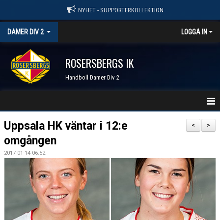
NYHET - SUPPORTERKOLLEKTION
DAMER DIV 2
LOGGA IN
ROSERSBERGS IK
Handboll Damer Div 2
STARTSIDA
Uppsala HK väntar i 12:e
<
>
omgången
NYHETER
2017-01-14 06:52
KALENDER
TRUPPEN
SERIER & RESULTAT