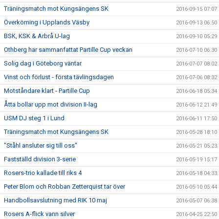
Träningsmatch mot Kungsängens SK
2016-09-15 07:07
Överkörning i Upplands Väsby
2016-09-13 06:50
BSK, KSK & Arbrå U-lag
2016-09-10 05:29
Othberg har sammanfattat Partille Cup veckan
2016-07-10 06:30
Solig dag i Göteborg väntar
2016-07-07 08:02
Vinst och förlust - första tävlingsdagen
2016-07-06 08:32
Motståndare klart - Partille Cup
2016-06-18 05:34
Åtta bollar upp mot division II-lag
2016-06-12 21:49
USM DJ steg 1 i Lund
2016-06-11 17:50
Träningsmatch mot Kungsängens SK
2016-05-28 18:10
"Ståhl ansluter sig till oss"
2016-05-21 05:23
Fastställd division 3-serie
2016-05-19 15:17
Rosers-trio kallade till riks 4
2016-05-18 04:33
Peter Blom och Robban Zetterquist tar över
2016-05-10 05:44
Handbollsavslutning med RIK 10 maj
2016-05-07 06:38
Rosers A-flick vann silver
2016-04-25 22:50