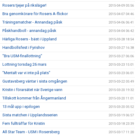
Rosers tjejer på riksläger!
2015-04-09 05:56
Bra genomkörare för Rosers A-flickor
2015-04-07 04:46
Träningsmatcher - Annandag påsk
2015-04-06 06:41
Påskhandboll - annandag påsk
2015-04-04 06:42
Härliga Rosers - bäst i Uppland
2015-03-28 18:54
Handbollsfest i Fyrishov
2015-03-27 16:38
"Bra USM-finallottning"
2015-03-27 06:06
Lottning torsdag 26 mars
2015-03-23 15:01
"Mentalt var vi inte på plats"
2015-03-23 06:01
Gustavsberg väntar i sista omgången
2015-03-22 05:49
Kristin i förarsätet när Sverige vann
2015-03-20 19:32
Tillskott kommer från Ångermanland
2015-03-20 11:01
13 mål upp i epilogen
2015-03-20 05:52
Sista matchen i Upplandsserien
2015-03-19 06:57
Fem fullträffar för Kristin
2015-03-18 23:39
All Star Team - USM i Rosersberg
2015-03-17 11:20