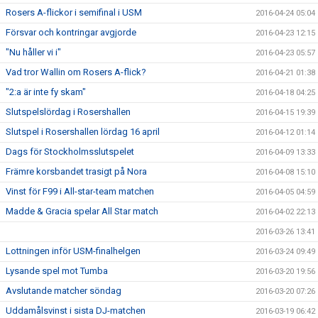
Rosers A-flickor i semifinal i USM
2016-04-24 05:04
Försvar och kontringar avgjorde
2016-04-23 12:15
"Nu håller vi i"
2016-04-23 05:57
Vad tror Wallin om Rosers A-flick?
2016-04-21 01:38
"2:a är inte fy skam"
2016-04-18 04:25
Slutspelslördag i Rosershallen
2016-04-15 19:39
Slutspel i Rosershallen lördag 16 april
2016-04-12 01:14
Dags för Stockholmsslutspelet
2016-04-09 13:33
Främre korsbandet trasigt på Nora
2016-04-08 15:10
Vinst för F99 i All-star-team matchen
2016-04-05 04:59
Madde & Gracia spelar All Star match
2016-04-02 22:13
2016-03-26 13:41
Lottningen inför USM-finalhelgen
2016-03-24 09:49
Lysande spel mot Tumba
2016-03-20 19:56
Avslutande matcher söndag
2016-03-20 07:26
Uddamålsvinst i sista DJ-matchen
2016-03-19 06:42