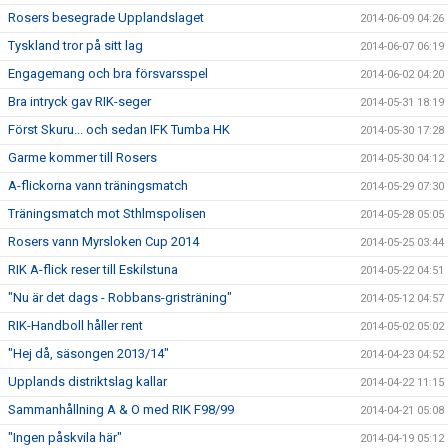
Rosers besegrade Upplandslaget
2014-06-09 04:26
Tyskland tror på sitt lag
2014-06-07 06:19
Engagemang och bra försvarsspel
2014-06-02 04:20
Bra intryck gav RIK-seger
2014-05-31 18:19
Först Skuru... och sedan IFK Tumba HK
2014-05-30 17:28
Garme kommer till Rosers
2014-05-30 04:12
A-flickorna vann träningsmatch
2014-05-29 07:30
Träningsmatch mot Sthlmspolisen
2014-05-28 05:05
Rosers vann Myrsloken Cup 2014
2014-05-25 03:44
RIK A-flick reser till Eskilstuna
2014-05-22 04:51
"Nu är det dags - Robbans-gristräning"
2014-05-12 04:57
RIK-Handboll håller rent
2014-05-02 05:02
"Hej då, säsongen 2013/14"
2014-04-23 04:52
Upplands distriktslag kallar
2014-04-22 11:15
Sammanhållning A & O med RIK F98/99
2014-04-21 05:08
"Ingen påskvila här"
2014-04-19 05:12