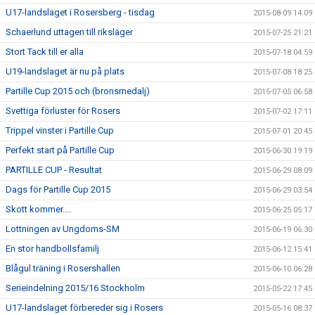
U17-landslaget i Rosersberg - tisdag
2015-08-09 14:09
Schaerlund uttagen till riksläger
2015-07-25 21:21
Stort Tack till er alla
2015-07-18 04:59
U19-landslaget är nu på plats
2015-07-08 18:25
Partille Cup 2015 och (bronsmedalj)
2015-07-05 06:58
Svettiga förluster för Rosers
2015-07-02 17:11
Trippel vinster i Partille Cup
2015-07-01 20:45
Perfekt start på Partille Cup
2015-06-30 19:19
PARTILLE CUP - Resultat
2015-06-29 08:09
Dags för Partille Cup 2015
2015-06-29 03:54
Skott kommer....
2015-06-25 05:17
Lottningen av Ungdoms-SM
2015-06-19 06:30
En stor handbollsfamilj
2015-06-12 15:41
Blågul träning i Rosershallen
2015-06-10 06:28
Serieindelning 2015/16 Stockholm
2015-05-22 17:45
U17-landslaget förbereder sig i Rosers
2015-05-16 08:37