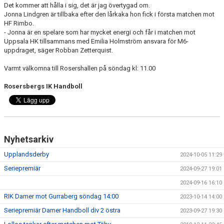
Det kommer att hålla i sig, det är jag övertygad om.
Jonna Lindgren är tillbaka efter den lårkaka hon fick i första matchen mot
HF Rimbo.
- Jonna är en spelare som har mycket energi och får i matchen mot
Uppsala HK tillsammans med Emilia Holmström ansvara för M6-
uppdraget, säger Robban Zetterquist.
Varmt välkomna till Rosershallen på söndag kl: 11.00
Rosersbergs IK Handboll
Nyhetsarkiv
Upplandsderby
2024-10-05 11:29
Seriepremiär
2024-09-27 19:01
2024-09-16 16:10
RIK Damer mot Gurraberg söndag 14:00
2023-10-14 14:00
Seriepremiär Damer Handboll div 2 östra
2023-09-27 19:30