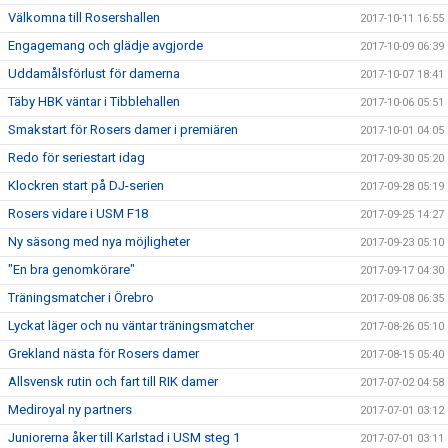
Välkomna till Rosershallen
2017-10-11 16:55
Engagemang och glädje avgjorde
2017-10-09 06:39
Uddamålsförlust för damerna
2017-10-07 18:41
Täby HBK väntar i Tibblehallen
2017-10-06 05:51
Smakstart för Rosers damer i premiären
2017-10-01 04:05
Redo för seriestart idag
2017-09-30 05:20
Klockren start på DJ-serien
2017-09-28 05:19
Rosers vidare i USM F18
2017-09-25 14:27
Ny säsong med nya möjligheter
2017-09-23 05:10
"En bra genomkörare"
2017-09-17 04:30
Träningsmatcher i Örebro
2017-09-08 06:35
Lyckat läger och nu väntar träningsmatcher
2017-08-26 05:10
Grekland nästa för Rosers damer
2017-08-15 05:40
Allsvensk rutin och fart till RIK damer
2017-07-02 04:58
Mediroyal ny partners
2017-07-01 03:12
Juniorerna åker till Karlstad i USM steg 1
2017-07-01 03:11