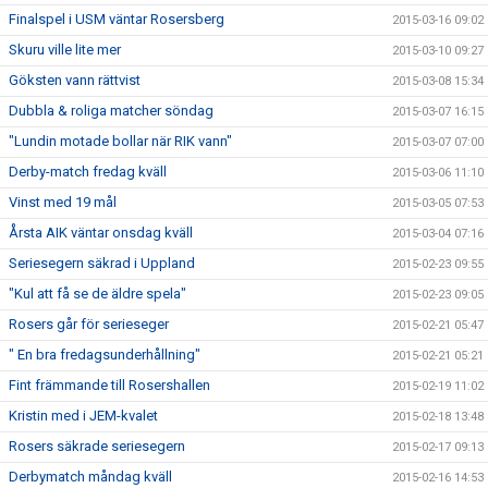
Finalspel i USM väntar Rosersberg
2015-03-16 09:02
Skuru ville lite mer
2015-03-10 09:27
Göksten vann rättvist
2015-03-08 15:34
Dubbla & roliga matcher söndag
2015-03-07 16:15
"Lundin motade bollar när RIK vann"
2015-03-07 07:00
Derby-match fredag kväll
2015-03-06 11:10
Vinst med 19 mål
2015-03-05 07:53
Årsta AIK väntar onsdag kväll
2015-03-04 07:16
Seriesegern säkrad i Uppland
2015-02-23 09:55
"Kul att få se de äldre spela"
2015-02-23 09:05
Rosers går för serieseger
2015-02-21 05:47
" En bra fredagsunderhållning"
2015-02-21 05:21
Fint främmande till Rosershallen
2015-02-19 11:02
Kristin med i JEM-kvalet
2015-02-18 13:48
Rosers säkrade seriesegern
2015-02-17 09:13
Derbymatch måndag kväll
2015-02-16 14:53