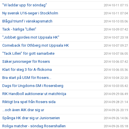
"Vi laddar upp för söndag"
2014-10-11 07:15
Ny svensk U16-seger i Stockholm
2014-10-11 07:04
Blågul triumf i vänskapsmatch
2014-10-10 05:06
Tack - härliga "Lillen"
2014-10-09 07:42
"Jobbet gjordes mot Uppsala HK"
2014-10-07 23:18
Comeback för Othberg mot Uppsala HK
2014-10-07 09:27
"Tack Lillen" för gott samarbete
2014-10-07 06:05
Säker juniorseger för Rosers
2014-10-06 07:42
Klart för steg 3 för A-flickorna
2014-10-06 05:36
Bra start på USM för Rosers...
2014-10-04 22:20
Dags för Ungdoms-SM i Rosersberg
2014-10-03 05:42
RIK Handboll auktionerar ut matchtröja
2014-09-29 06:49
Riktigt bra spel från Rosers sida
2014-09-28 21:14
...och även AIK drar sig ur
2014-09-26 20:19
Spånga HK drar sig ur Juniorserien
2014-09-26 14:06
Roliga matcher - söndag Rosershallen
2014-09-26 05:18