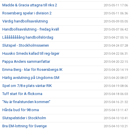
Madde & Gracia uttagna till riks 2
2015-05-11 17:06
Rosersberg spelar i division 2
2015-05-11 06:36
Värdig handbollsavslutning
2015-05-09 05:05
Handbollsavslutning - fredag kväll
2015-05-07 06:42
Låååååååång handbollslördag
2015-04-27 05:16
Slutspel - Stockholmsserien
2015-04-24 07:28
Huusko Smeds kallad till reg-läger
2015-04-22 06:31
Pappa Anders sammanfattar
2015-04-20 22:15
Emma Berg - klar för Rosersbergs IK
2015-04-20 14:19
Härlig avslutning på Ungdoms-SM
2015-04-20 08:07
Spel om 7/8:e plats väntar RIK
2015-04-19 08:06
Tuff start för A-flickorna
2015-04-18 06:03
"Nu är finalstunden kommen"
2015-04-16 21:32
Hårda bud för 98:orna
2015-04-13 11:47
Slutspelstider i Stockholm
2015-04-10 10:41
Bra EM-lottning för Sverige
2015-04-10 10:21