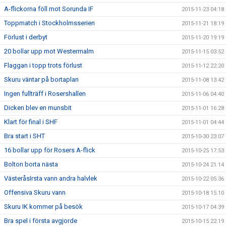
A-flickorna föll mot Sorunda IF
2015-11-23 04:18
Toppmatch i Stockholmsserien
2015-11-21 18:19
Förlust i derbyt
2015-11-20 19:19
20 bollar upp mot Westermalm
2015-11-15 03:52
Flaggan i topp trots förlust
2015-11-12 22:20
Skuru väntar på bortaplan
2015-11-08 13:42
Ingen fullträff i Rosershallen
2015-11-06 04:40
Dicken blev en munsbit
2015-11-01 16:28
Klart för final i SHF
2015-11-01 04:44
Bra start i SHT
2015-10-30 23:07
16 bollar upp för Rosers A-flick
2015-10-25 17:53
Bolton borta nästa
2015-10-24 21:14
VästeråsIrsta vann andra halvlek
2015-10-22 05:36
Offensiva Skuru vann
2015-10-18 15:10
Skuru IK kommer på besök
2015-10-17 04:39
Bra spel i första avgjorde
2015-10-15 22:19