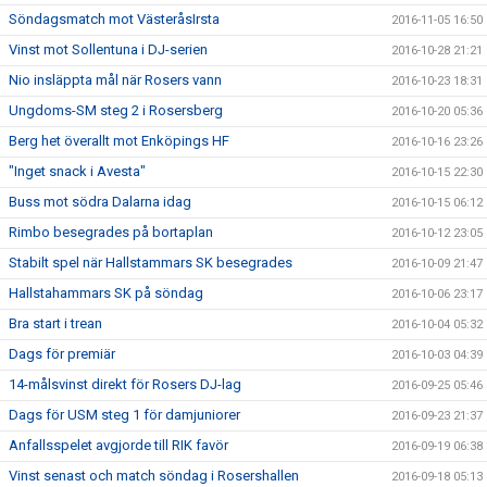
Söndagsmatch mot VästeråsIrsta
2016-11-05 16:50
Vinst mot Sollentuna i DJ-serien
2016-10-28 21:21
Nio insläppta mål när Rosers vann
2016-10-23 18:31
Ungdoms-SM steg 2 i Rosersberg
2016-10-20 05:36
Berg het överallt mot Enköpings HF
2016-10-16 23:26
"Inget snack i Avesta"
2016-10-15 22:30
Buss mot södra Dalarna idag
2016-10-15 06:12
Rimbo besegrades på bortaplan
2016-10-12 23:05
Stabilt spel när Hallstammars SK besegrades
2016-10-09 21:47
Hallstahammars SK på söndag
2016-10-06 23:17
Bra start i trean
2016-10-04 05:32
Dags för premiär
2016-10-03 04:39
14-målsvinst direkt för Rosers DJ-lag
2016-09-25 05:46
Dags för USM steg 1 för damjuniorer
2016-09-23 21:37
Anfallsspelet avgjorde till RIK favör
2016-09-19 06:38
Vinst senast och match söndag i Rosershallen
2016-09-18 05:13