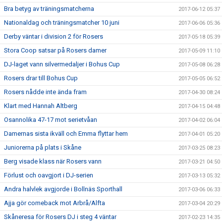
Bra betyg av träningsmatcherna
2017-06-12 05:37
Nationaldag och träningsmatcher 10 juni
2017-06-06 05:36
Derby väntar i division 2 för Rosers
2017-05-18 05:39
Stora Coop satsar på Rosers damer
2017-05-09 11:10
DJ-laget vann silvermedaljer i Bohus Cup
2017-05-08 06:28
Rosers drar till Bohus Cup
2017-05-05 06:52
Rosers nådde inte ända fram
2017-04-30 08:24
Klart med Hannah Altberg
2017-04-15 04:48
Osannolika 47-17 mot serietvåan
2017-04-02 06:04
Damernas sista ikväll och Emma flyttar hem
2017-04-01 05:20
Juniorerna på plats i Skåne
2017-03-25 08:23
Berg visade klass när Rosers vann
2017-03-21 04:50
Förlust och oavgjort i DJ-serien
2017-03-13 05:32
Andra halvlek avgjorde i Bollnäs Sporthall
2017-03-06 06:33
Ajja gör comeback mot Arbrå/Alfta
2017-03-04 20:29
Skåneresa för Rosers DJ i steg 4 väntar
2017-02-23 14:35