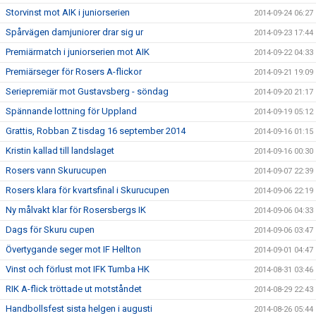
Storvinst mot AIK i juniorserien
2014-09-24 06:27
Spårvägen damjuniorer drar sig ur
2014-09-23 17:44
Premiärmatch i juniorserien mot AIK
2014-09-22 04:33
Premiärseger för Rosers A-flickor
2014-09-21 19:09
Seriepremiär mot Gustavsberg - söndag
2014-09-20 21:17
Spännande lottning för Uppland
2014-09-19 05:12
Grattis, Robban Z tisdag 16 september 2014
2014-09-16 01:15
Kristin kallad till landslaget
2014-09-16 00:30
Rosers vann Skurucupen
2014-09-07 22:39
Rosers klara för kvartsfinal i Skurucupen
2014-09-06 22:19
Ny målvakt klar för Rosersbergs IK
2014-09-06 04:33
Dags för Skuru cupen
2014-09-06 03:47
Övertygande seger mot IF Hellton
2014-09-01 04:47
Vinst och förlust mot IFK Tumba HK
2014-08-31 03:46
RIK A-flick tröttade ut motståndet
2014-08-29 22:43
Handbollsfest sista helgen i augusti
2014-08-26 05:44