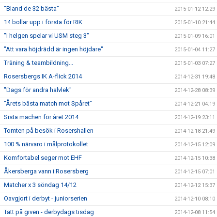
"Bland de 32 bästa"
2015-01-12 12:29
14 bollar upp i första för RIK
2015-01-10 21:44
"I helgen spelar vi USM steg 3"
2015-01-09 16:01
"Att vara höjdrädd är ingen höjdare"
2015-01-04 11:27
Träning & teambildning...
2015-01-03 07:27
Rosersbergs IK A-flick 2014
2014-12-31 19:48
"Dags för andra halvlek"
2014-12-28 08:39
"Årets bästa match mot Spåret"
2014-12-21 04:19
Sista machen för året 2014
2014-12-19 23:11
Tomten på besök i Rosershallen
2014-12-18 21:49
100 % närvaro i målprotokollet
2014-12-15 12:09
Komfortabel seger mot EHF
2014-12-15 10:38
Åkersberga vann i Rosersberg
2014-12-15 07:01
Matcher x 3 söndag 14/12
2014-12-12 15:37
Oavgjort i derbyt - juniorserien
2014-12-10 08:10
Tätt på given - derbydags tisdag
2014-12-08 11:54