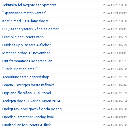
Tekniska fel avgjorde toppmötet
2014-11-23 18:30
"Spännande match väntar"
2014-11-21 09:42
Kristin med i U16-landslaget
2014-11-20 10:30
F98/99 analyserar Skånelas damer
2014-11-20 09:41
Disciplin när Rosers vann
2014-11-16 05:59
Dubbelt upp Rosers A-flickor
2014-11-16 04:29
Matcher lördag 15 november
2014-11-14 08:41
Fint främmande i Rosershallen
2014-11-13 07:01
"Här blir det en smäll"
2014-11-12 06:00
Annorlunda träningsredskap
2014-11-10 21:39
Gracia - Sveriges bästa målvakt
2014-11-10 04:46
Uppland får slåss i B-slutspel
2014-11-08 21:09
Äntligen dags - SverigeCupen 2014
2014-11-07 04:54
Härligt MV-spel gav två goda poäng
2014-11-05 05:58
Handbollsmatcher - tisdag kväll
2014-11-04 00:12
Finalförlust för Rosers A-flick
2014-11-03 05:30