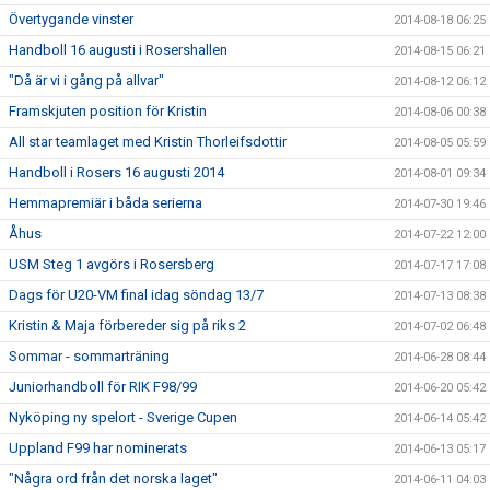
Övertygande vinster
2014-08-18 06:25
Handboll 16 augusti i Rosershallen
2014-08-15 06:21
"Då är vi i gång på allvar"
2014-08-12 06:12
Framskjuten position för Kristin
2014-08-06 00:38
All star teamlaget med Kristin Thorleifsdottir
2014-08-05 05:59
Handboll i Rosers 16 augusti 2014
2014-08-01 09:34
Hemmapremiär i båda serierna
2014-07-30 19:46
Åhus
2014-07-22 12:00
USM Steg 1 avgörs i Rosersberg
2014-07-17 17:08
Dags för U20-VM final idag söndag 13/7
2014-07-13 08:38
Kristin & Maja förbereder sig på riks 2
2014-07-02 06:48
Sommar - sommarträning
2014-06-28 08:44
Juniorhandboll för RIK F98/99
2014-06-20 05:42
Nyköping ny spelort - Sverige Cupen
2014-06-14 05:42
Uppland F99 har nominerats
2014-06-13 05:17
"Några ord från det norska laget"
2014-06-11 04:03