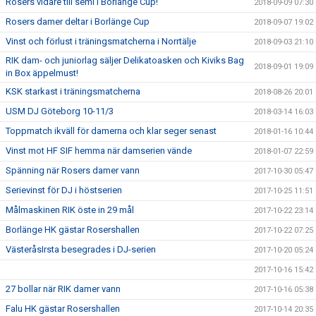
Rosers vidare till semi i Borlänge Cup!
2018-09-09 07:30
Rosers damer deltar i Borlänge Cup
2018-09-07 19:02
Vinst och förlust i träningsmatcherna i Norrtälje
2018-09-03 21:10
RIK dam- och juniorlag säljer Delikatoasken och Kiviks Bag
2018-09-01 19:09
in Box äppelmust!
KSK starkast i träningsmatcherna
2018-08-26 20:01
USM DJ Göteborg 10-11/3
2018-03-14 16:03
Toppmatch ikväll för damerna och klar seger senast
2018-01-16 10:44
Vinst mot HF SIF hemma när damserien vände
2018-01-07 22:59
Spänning när Rosers damer vann
2017-10-30 05:47
Serievinst för DJ i höstserien
2017-10-25 11:51
Målmaskinen RIK öste in 29 mål
2017-10-22 23:14
Borlänge HK gästar Rosershallen
2017-10-22 07:25
VästeråsIrsta besegrades i DJ-serien
2017-10-20 05:24
2017-10-16 15:42
27 bollar när RIK damer vann
2017-10-16 05:38
Falu HK gästar Rosershallen
2017-10-14 20:35