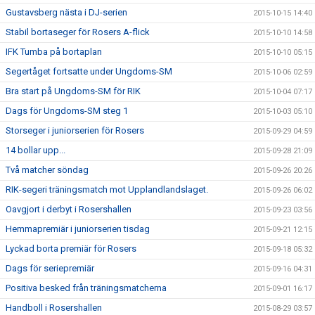
Gustavsberg nästa i DJ-serien
2015-10-15 14:40
Stabil bortaseger för Rosers A-flick
2015-10-10 14:58
IFK Tumba på bortaplan
2015-10-10 05:15
Segertåget fortsatte under Ungdoms-SM
2015-10-06 02:59
Bra start på Ungdoms-SM för RIK
2015-10-04 07:17
Dags för Ungdoms-SM steg 1
2015-10-03 05:10
Storseger i juniorserien för Rosers
2015-09-29 04:59
14 bollar upp...
2015-09-28 21:09
Två matcher söndag
2015-09-26 20:26
RIK-segeri träningsmatch mot Upplandlandslaget.
2015-09-26 06:02
Oavgjort i derbyt i Rosershallen
2015-09-23 03:56
Hemmapremiär i juniorserien tisdag
2015-09-21 12:15
Lyckad borta premiär för Rosers
2015-09-18 05:32
Dags för seriepremiär
2015-09-16 04:31
Positiva besked från träningsmatcherna
2015-09-01 16:17
Handboll i Rosershallen
2015-08-29 03:57