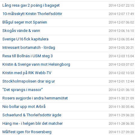
Lång resa gav 2 poäng i bagaget
2014-12-07 22:15
10-målsskytt Kristin Thorleifsdòttir
2014-12-07 17:49
Blågul seger mot Spanien
2014-12-07 06:02
Skogås vände & vann
2014-12-06 16:10
Sverige U16 fick kapitulera
2014-12-06 05:44
Intressant bortamatch - lördag
2014-12-05 20:21
Resa till Bollnäs i USM steg 3
2014-12-03 15:04
Kristin & Sverige vann mot Helsingborg
2014-12-03 07:07
Kristin med på RIK Webb-TV
2014-12-02 10:53
Stockholmspolisen drar sig ur
2014-12-01 12:44
"Det sprangs i massor"
2014-12-01 06:10
Rosers avgjorde i andra hemmamötet
2014-11-30 21:09
Nio bollar upp mot Arbrå
2014-11-30 05:46
Schaerlund & Thorleifsdottir ägde
2014-11-29 06:20
Häng me - i helgen blir det matcher
2014-11-28 06:30
Målfest igen för Rosersberg
2014-11-27 09:20