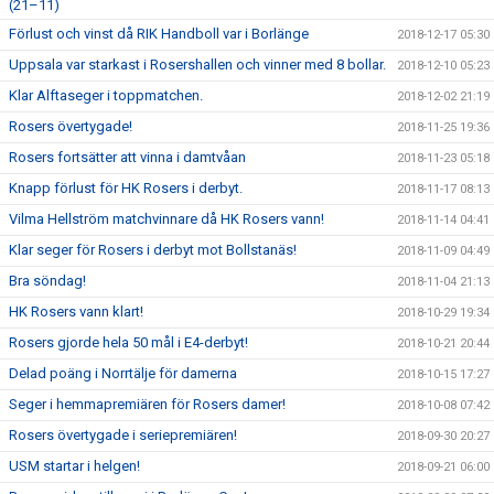
(21–11)
Förlust och vinst då RIK Handboll var i Borlänge
2018-12-17 05:30
Uppsala var starkast i Rosershallen och vinner med 8 bollar.
2018-12-10 05:23
Klar Alftaseger i toppmatchen.
2018-12-02 21:19
Rosers övertygade!
2018-11-25 19:36
Rosers fortsätter att vinna i damtvåan
2018-11-23 05:18
Knapp förlust för HK Rosers i derbyt.
2018-11-17 08:13
Vilma Hellström matchvinnare då HK Rosers vann!
2018-11-14 04:41
Klar seger för Rosers i derbyt mot Bollstanäs!
2018-11-09 04:49
Bra söndag!
2018-11-04 21:13
HK Rosers vann klart!
2018-10-29 19:34
Rosers gjorde hela 50 mål i E4-derbyt!
2018-10-21 20:44
Delad poäng i Norrtälje för damerna
2018-10-15 17:27
Seger i hemmapremiären för Rosers damer!
2018-10-08 07:42
Rosers övertygade i seriepremiären!
2018-09-30 20:27
USM startar i helgen!
2018-09-21 06:00