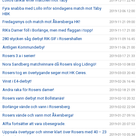
Lollos tankar efter matchen mot Täby
2019-12-11 22:45
Fyra snabba med Lollo inför söndagens match mot Täby
2019-12-06 12:00
HBK
Fredagsmys och match mot Åkersberga HK!
2019-11-21 09:00
RIKs Damer föll i Borlänge, men med flaggan i topp!
2019-11-17 21:00
280 stycken såg derbyt RIK-SIF i Rosershallen
2019-11-09 16:45
Äntligen Kommunderby!
2019-11-06 21:00
Rosers 3:a i serien!
2019-03-17 21:33
Nora Sandberg matchvinnare då Rosers slog Lidingö!
2019-03-10 08:03
Rosers tog en övertygande seger mot HK Ceres.
2019-03-03 20:40
Vinst i E4-derbyt!
2019-02-26 16:46
Andra raka för Rosers damer!
2019-02-18 21:09
Rosers vann derbyt mot Bollstanäs!
2019-02-10 20:32
Borlänge vände och vann i Rosersberg.
2019-02-02 22:04
Rosers vände och vann mot Åkersberga!
2019-01-27 09:16
Alfta fortsätter att vara obesegrade.
2019-01-20 07:53
Uppsala övertygar och vinner klart över Rosers med 40 – 23
2019-01-10 05:34