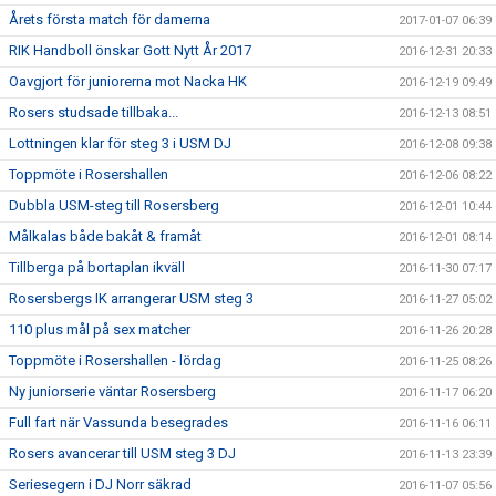
Årets första match för damerna
2017-01-07 06:39
RIK Handboll önskar Gott Nytt År 2017
2016-12-31 20:33
Oavgjort för juniorerna mot Nacka HK
2016-12-19 09:49
Rosers studsade tillbaka...
2016-12-13 08:51
Lottningen klar för steg 3 i USM DJ
2016-12-08 09:38
Toppmöte i Rosershallen
2016-12-06 08:22
Dubbla USM-steg till Rosersberg
2016-12-01 10:44
Målkalas både bakåt & framåt
2016-12-01 08:14
Tillberga på bortaplan ikväll
2016-11-30 07:17
Rosersbergs IK arrangerar USM steg 3
2016-11-27 05:02
110 plus mål på sex matcher
2016-11-26 20:28
Toppmöte i Rosershallen - lördag
2016-11-25 08:26
Ny juniorserie väntar Rosersberg
2016-11-17 06:20
Full fart när Vassunda besegrades
2016-11-16 06:11
Rosers avancerar till USM steg 3 DJ
2016-11-13 23:39
Seriesegern i DJ Norr säkrad
2016-11-07 05:56