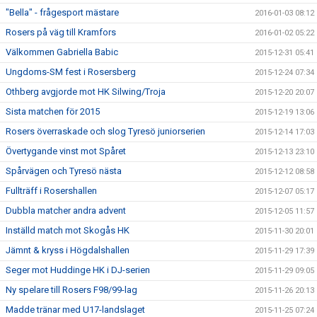
"Bella" - frågesport mästare
2016-01-03 08:12
Rosers på väg till Kramfors
2016-01-02 05:22
Välkommen Gabriella Babic
2015-12-31 05:41
Ungdoms-SM fest i Rosersberg
2015-12-24 07:34
Othberg avgjorde mot HK Silwing/Troja
2015-12-20 20:07
Sista matchen för 2015
2015-12-19 13:06
Rosers överraskade och slog Tyresö juniorserien
2015-12-14 17:03
Övertygande vinst mot Spåret
2015-12-13 23:10
Spårvägen och Tyresö nästa
2015-12-12 08:58
Fullträff i Rosershallen
2015-12-07 05:17
Dubbla matcher andra advent
2015-12-05 11:57
Inställd match mot Skogås HK
2015-11-30 20:01
Jämnt & kryss i Högdalshallen
2015-11-29 17:39
Seger mot Huddinge HK i DJ-serien
2015-11-29 09:05
Ny spelare till Rosers F98/99-lag
2015-11-26 20:13
Madde tränar med U17-landslaget
2015-11-25 07:24