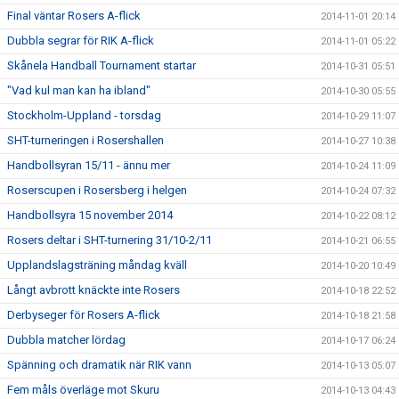
Final väntar Rosers A-flick
2014-11-01 20:14
Dubbla segrar för RIK A-flick
2014-11-01 05:22
Skånela Handball Tournament startar
2014-10-31 05:51
"Vad kul man kan ha ibland"
2014-10-30 05:55
Stockholm-Uppland - torsdag
2014-10-29 11:07
SHT-turneringen i Rosershallen
2014-10-27 10:38
Handbollsyran 15/11 - ännu mer
2014-10-24 11:09
Roserscupen i Rosersberg i helgen
2014-10-24 07:32
Handbollsyra 15 november 2014
2014-10-22 08:12
Rosers deltar i SHT-turnering 31/10-2/11
2014-10-21 06:55
Upplandslagsträning måndag kväll
2014-10-20 10:49
Långt avbrott knäckte inte Rosers
2014-10-18 22:52
Derbyseger för Rosers A-flick
2014-10-18 21:58
Dubbla matcher lördag
2014-10-17 06:24
Spänning och dramatik när RIK vann
2014-10-13 05:07
Fem måls överläge mot Skuru
2014-10-13 04:43