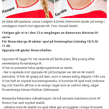
KONTAKT
DOKUMENT
De båda M6-spelarna Jonna Lindgren & Emilia Holmström bjuder på energi i
BILDGALLERI
söndagens match mot Uppsala HK. Foto: Donald Swahn
I helgen går vi in i den 12:e omgången av damernas division III-
MATCHER
serie.
För Rosersbergs IK väntar spel på hemmaplan (söndag 15/1) kl:
11.00.
Uppsala HK gästar Rosershallen.
Uppsala HK ligger för när varande på fjärde plats, åtta poäng efter
serieledarna Rosersbergs IK.
Vi har nu passerat halva spelprogrammet av serien.
- När vi spelade mot Uppsala HK på bortaplan var det en tät match
periodvis. Vi fick ett grepp på dem, som vi senare aldrig släppte i från oss.
Vi har haft en mycket bra träningsvecka. Vi kommer till spel med ordinarie
lag och framför allt har vi en energi i laget som är oerhört viktig, säger
Rosersbergs tränare Robban Zetterquist.
Alexandra Retanders målvaktsspel i de två senaste matcherna (mot HF
Rimbo) har varit mycket stabilt.
- Jättebra med ett stabilt mv-spel vilket ger en trygghet i övriga försvaret.