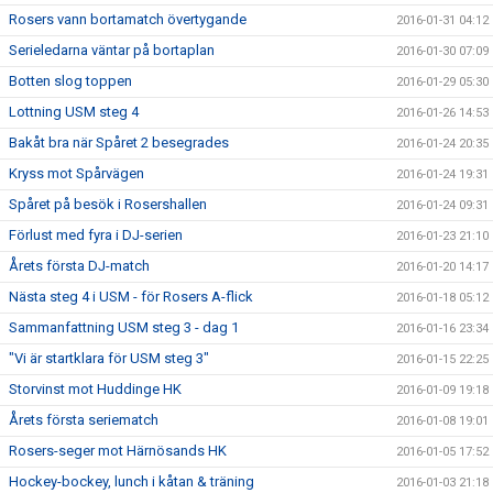
Rosers vann bortamatch övertygande
2016-01-31 04:12
Serieledarna väntar på bortaplan
2016-01-30 07:09
Botten slog toppen
2016-01-29 05:30
Lottning USM steg 4
2016-01-26 14:53
Bakåt bra när Spåret 2 besegrades
2016-01-24 20:35
Kryss mot Spårvägen
2016-01-24 19:31
Spåret på besök i Rosershallen
2016-01-24 09:31
Förlust med fyra i DJ-serien
2016-01-23 21:10
Årets första DJ-match
2016-01-20 14:17
Nästa steg 4 i USM - för Rosers A-flick
2016-01-18 05:12
Sammanfattning USM steg 3 - dag 1
2016-01-16 23:34
"Vi är startklara för USM steg 3"
2016-01-15 22:25
Storvinst mot Huddinge HK
2016-01-09 19:18
Årets första seriematch
2016-01-08 19:01
Rosers-seger mot Härnösands HK
2016-01-05 17:52
Hockey-bockey, lunch i kåtan & träning
2016-01-03 21:18