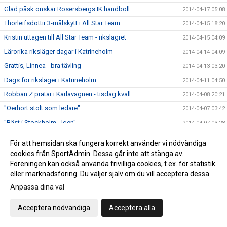
Glad påsk önskar Rosersbergs IK handboll
2014-04-17 05:08
Thorleifsdottir 3-målskytt i All Star Team
2014-04-15 18:20
Kristin uttagen till All Star Team - rikslägret
2014-04-15 04:09
Lärorika riksläger dagar i Katrineholm
2014-04-14 04:09
Grattis, Linnea - bra tävling
2014-04-13 03:20
Dags för riksläger i Katrineholm
2014-04-11 04:50
Robban Z pratar i Karlavagnen - tisdag kväll
2014-04-08 20:21
"Oerhört stolt som ledare"
2014-04-07 03:42
"Bäst i Stockholm - Igen"
2014-04-07 03:28
4:e finalen sedan år 2000 för Rosers handboll
2014-04-06 06:03
För att hemsidan ska fungera korrekt använder vi nödvändiga
Finalschemat med Rosers F99 6 april 2014
2014-04-06 03:56
cookies från SportAdmin. Dessa går inte att stänga av.
Föreningen kan också använda frivilliga cookies, t.ex. för statistik
Rosers F99-lag i final - söndag
2014-04-05 22:52
eller marknadsföring. Du väljer själv om du vill acceptera dessa.
Dags för slutspel i Stockholmsserien
2014-04-03 09:54
Anpassa dina val
Upplandslaget 25-manna trupp officiell
2014-04-02 04:46
Miljonaffär till Rosersbergs IK
Acceptera nödvändiga
Acceptera alla
2014-04-01 03:44
Fanny Lundin spelar för Rosersberg
2014-03-31 21:42