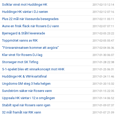
Solklar vinst mot Huddinge HK
2017-02-13 12:14
Huddinge HK väntar i DJ-serien
2017-02-12 07:16
Plus 22 mål när Vassunda besegrades
2017-02-11 05:11
Aune en frisk fläck när Rosers DJ vann
2017-02-07 07:11
Bjerregard & Ståhl levererade
2017-02-05 23:22
Toppmötet vanns av RIK
2017-02-05 05:47
"Försvarsinsatsen kommer att avgöra"
2017-02-04 06:36
Klar vinst för Rosers DJ-lag
2017-01-30 06:07
Storseger mot SK Tirfing
2017-01-28 22:38
5-1-spelet blev ett vinnarkoncept mot HHK
2017-01-25 06:31
Huddinge HK & VM-kvartsfinal
2017-01-24 11:46
Ungdoms-SM steg 3 hela helgen
2017-01-20 15:32
Sundström säker när Rosers vann
2017-01-15 22:35
Uppsala HK väntar i 12:e omgången
2017-01-14 06:52
Stabilt spel när Rosers vann igen
2017-01-09 07:37
32 mål framåt när RIK vann
2017-01-07 21:09