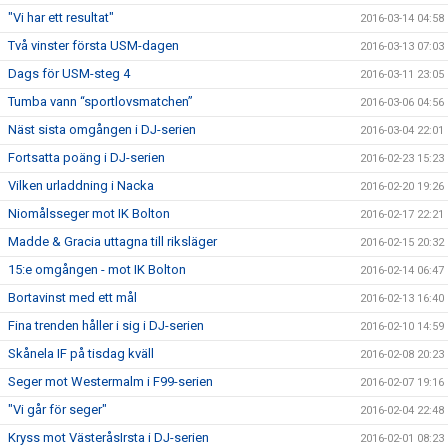
"Vi har ett resultat"
2016-03-14 04:58
Två vinster första USM-dagen
2016-03-13 07:03
Dags för USM-steg 4
2016-03-11 23:05
Tumba vann “sportlovsmatchen”
2016-03-06 04:56
Näst sista omgången i DJ-serien
2016-03-04 22:01
Fortsatta poäng i DJ-serien
2016-02-23 15:23
Vilken urladdning i Nacka
2016-02-20 19:26
Niomålsseger mot IK Bolton
2016-02-17 22:21
Madde & Gracia uttagna till riksläger
2016-02-15 20:32
15:e omgången - mot IK Bolton
2016-02-14 06:47
Bortavinst med ett mål
2016-02-13 16:40
Fina trenden håller i sig i DJ-serien
2016-02-10 14:59
Skånela IF på tisdag kväll
2016-02-08 20:23
Seger mot Westermalm i F99-serien
2016-02-07 19:16
"Vi går för seger"
2016-02-04 22:48
Kryss mot VästeråsIrsta i DJ-serien
2016-02-01 08:23