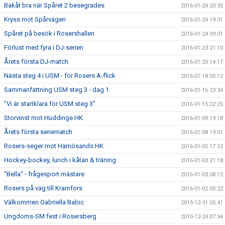
Bakåt bra när Spåret 2 besegrades
2016-01-24 20:35
Kryss mot Spårvägen
2016-01-24 19:31
Spåret på besök i Rosershallen
2016-01-24 09:31
Förlust med fyra i DJ-serien
2016-01-23 21:10
Årets första DJ-match
2016-01-20 14:17
Nästa steg 4 i USM - för Rosers A-flick
2016-01-18 05:12
Sammanfattning USM steg 3 - dag 1
2016-01-16 23:34
"Vi är startklara för USM steg 3"
2016-01-15 22:25
Storvinst mot Huddinge HK
2016-01-09 19:18
Årets första seriematch
2016-01-08 19:01
Rosers-seger mot Härnösands HK
2016-01-05 17:52
Hockey-bockey, lunch i kåtan & träning
2016-01-03 21:18
"Bella" - frågesport mästare
2016-01-03 08:12
Rosers på väg till Kramfors
2016-01-02 05:22
Välkommen Gabriella Babic
2015-12-31 05:41
Ungdoms-SM fest i Rosersberg
2015-12-24 07:34