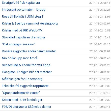
Sverige U16 fick kapitulera
2014-12-06 05:44
Intressant bortamatch - lördag
2014-12-05 20:21
Resa till Bollnäs i USM steg 3
2014-12-03 15:04
Kristin & Sverige vann mot Helsingborg
2014-12-03 07:07
Kristin med på RIK Webb-TV
2014-12-02 10:53
Stockholmspolisen drar sig ur
2014-12-01 12:44
"Det sprangs i massor"
2014-12-01 06:10
Rosers avgjorde i andra hemmamötet
2014-11-30 21:09
Nio bollar upp mot Arbrå
2014-11-30 05:46
Schaerlund & Thorleifsdottir ägde
2014-11-29 06:20
Häng me - i helgen blir det matcher
2014-11-28 06:30
Målfest igen för Rosersberg
2014-11-27 09:20
Tekniska fel avgjorde toppmötet
2014-11-23 18:30
"Spännande match väntar"
2014-11-21 09:42
Kristin med i U16-landslaget
2014-11-20 10:30
F98/99 analyserar Skånelas damer
2014-11-20 09:41