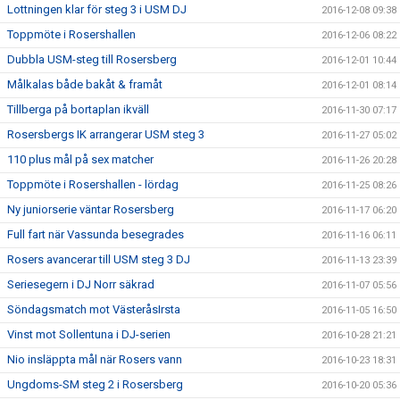
Lottningen klar för steg 3 i USM DJ
2016-12-08 09:38
Toppmöte i Rosershallen
2016-12-06 08:22
Dubbla USM-steg till Rosersberg
2016-12-01 10:44
Målkalas både bakåt & framåt
2016-12-01 08:14
Tillberga på bortaplan ikväll
2016-11-30 07:17
Rosersbergs IK arrangerar USM steg 3
2016-11-27 05:02
110 plus mål på sex matcher
2016-11-26 20:28
Toppmöte i Rosershallen - lördag
2016-11-25 08:26
Ny juniorserie väntar Rosersberg
2016-11-17 06:20
Full fart när Vassunda besegrades
2016-11-16 06:11
Rosers avancerar till USM steg 3 DJ
2016-11-13 23:39
Seriesegern i DJ Norr säkrad
2016-11-07 05:56
Söndagsmatch mot VästeråsIrsta
2016-11-05 16:50
Vinst mot Sollentuna i DJ-serien
2016-10-28 21:21
Nio insläppta mål när Rosers vann
2016-10-23 18:31
Ungdoms-SM steg 2 i Rosersberg
2016-10-20 05:36