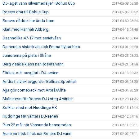
DJ-laget vann silvermedaljer i Bohus Cup
2017-05-08 06:28
Rosers drar till Bohus Cup
2017-05-05 06:52
Rosers nådde inte ända fram
2017-04-30 08:24
Klart med Hannah Altberg
2017-04-15 04:48
Osannolika 47-17 mot serietvåan
2017-04-02 06:04
Damernas sista ikväll och Emma flyttar hem
2017-04-01 05:20
Juniorerna på plats i Skåne
2017-03-25 08:23
Berg visade klass när Rosers vann
2017-03-21 04:50
Förlust och oavgjort i DJ-serien
2017-03-13 05:32
Andra halvlek avgjorde i Bollnäs Sporthall
2017-03-06 06:33
Ajja gör comeback mot Arbrå/Alfta
2017-03-04 20:29
Skåneresa för Rosers DJ i steg 4 väntar
2017-02-23 14:35
Solklar vinst mot Huddinge HK
2017-02-13 12:14
Huddinge HK väntar i DJ-serien
2017-02-12 07:16
Plus 22 mål när Vassunda besegrades
2017-02-11 05:11
Aune en frisk fläck när Rosers DJ vann
2017-02-07 07:11