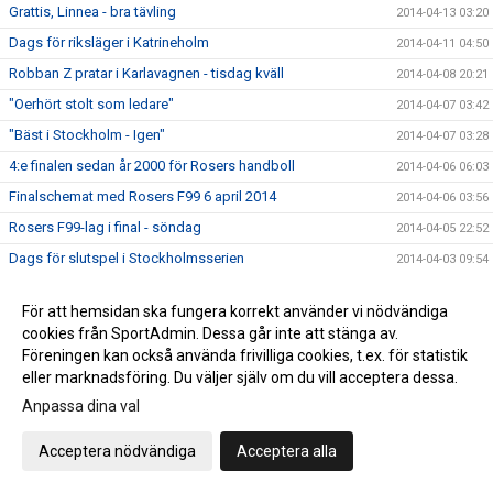
Grattis, Linnea - bra tävling
2014-04-13 03:20
Dags för riksläger i Katrineholm
2014-04-11 04:50
Robban Z pratar i Karlavagnen - tisdag kväll
2014-04-08 20:21
"Oerhört stolt som ledare"
2014-04-07 03:42
"Bäst i Stockholm - Igen"
2014-04-07 03:28
4:e finalen sedan år 2000 för Rosers handboll
2014-04-06 06:03
Finalschemat med Rosers F99 6 april 2014
2014-04-06 03:56
Rosers F99-lag i final - söndag
2014-04-05 22:52
Dags för slutspel i Stockholmsserien
2014-04-03 09:54
Upplandslaget 25-manna trupp officiell
2014-04-02 04:46
För att hemsidan ska fungera korrekt använder vi nödvändiga
Miljonaffär till Rosersbergs IK
2014-04-01 03:44
cookies från SportAdmin. Dessa går inte att stänga av.
Fanny Lundin spelar för Rosersberg
2014-03-31 21:42
Föreningen kan också använda frivilliga cookies, t.ex. för statistik
eller marknadsföring. Du väljer själv om du vill acceptera dessa.
Rosers B-flickor bäst i Uppland
2014-03-31 04:07
Anpassa dina val
Rosers föll i semifinal
2014-03-29 20:30
Missa inte Serbien-Sverige torsdag
2014-03-27 07:25
Acceptera nödvändiga
Acceptera alla
Slutspelet i Stockholm klart
2014-03-27 04:54