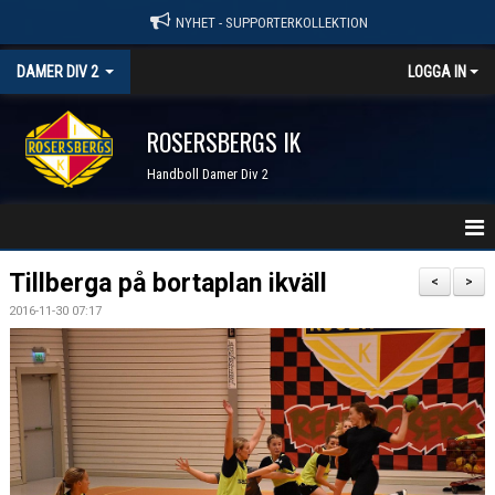
NYHET - SUPPORTERKOLLEKTION
DAMER DIV 2
LOGGA IN
ROSERSBERGS IK
Handboll Damer Div 2
STARTSIDA
Tillberga på bortaplan ikväll
<
>
2016-11-30 07:17
NYHETER
KALENDER
TRUPPEN
SERIER & RESULTAT