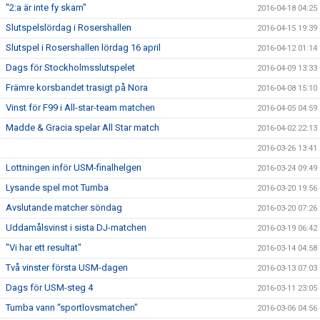
"2:a är inte fy skam"
2016-04-18 04:25
Slutspelslördag i Rosershallen
2016-04-15 19:39
Slutspel i Rosershallen lördag 16 april
2016-04-12 01:14
Dags för Stockholmsslutspelet
2016-04-09 13:33
Främre korsbandet trasigt på Nora
2016-04-08 15:10
Vinst för F99 i All-star-team matchen
2016-04-05 04:59
Madde & Gracia spelar All Star match
2016-04-02 22:13
2016-03-26 13:41
Lottningen inför USM-finalhelgen
2016-03-24 09:49
Lysande spel mot Tumba
2016-03-20 19:56
Avslutande matcher söndag
2016-03-20 07:26
Uddamålsvinst i sista DJ-matchen
2016-03-19 06:42
"Vi har ett resultat"
2016-03-14 04:58
Två vinster första USM-dagen
2016-03-13 07:03
Dags för USM-steg 4
2016-03-11 23:05
Tumba vann “sportlovsmatchen”
2016-03-06 04:56