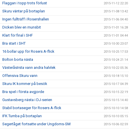
Flaggan i topp trots förlust
2015-11-12 22:20
Skuru väntar på bortaplan
2015-11-08 13:42
Ingen fullträff i Rosershallen
2015-11-06 04:40
Dicken blev en munsbit
2015-11-01 16:28
Klart för final i SHF
2015-11-01 04:44
Bra start i SHT
2015-10-30 23:07
16 bollar upp för Rosers A-flick
2015-10-25 17:53
Bolton borta nästa
2015-10-24 21:14
VästeråsIrsta vann andra halvlek
2015-10-22 05:36
Offensiva Skuru vann
2015-10-18 15:10
Skuru IK kommer på besök
2015-10-17 04:39
Bra spel i första avgjorde
2015-10-15 22:19
Gustavsberg nästa i DJ-serien
2015-10-15 14:40
Stabil bortaseger för Rosers A-flick
2015-10-10 14:58
IFK Tumba på bortaplan
2015-10-10 05:15
Segertåget fortsatte under Ungdoms-SM
2015-10-06 02:59