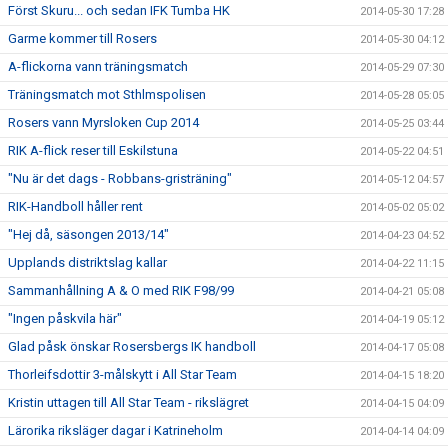
Först Skuru... och sedan IFK Tumba HK
2014-05-30 17:28
Garme kommer till Rosers
2014-05-30 04:12
A-flickorna vann träningsmatch
2014-05-29 07:30
Träningsmatch mot Sthlmspolisen
2014-05-28 05:05
Rosers vann Myrsloken Cup 2014
2014-05-25 03:44
RIK A-flick reser till Eskilstuna
2014-05-22 04:51
"Nu är det dags - Robbans-gristräning"
2014-05-12 04:57
RIK-Handboll håller rent
2014-05-02 05:02
"Hej då, säsongen 2013/14"
2014-04-23 04:52
Upplands distriktslag kallar
2014-04-22 11:15
Sammanhållning A & O med RIK F98/99
2014-04-21 05:08
"Ingen påskvila här"
2014-04-19 05:12
Glad påsk önskar Rosersbergs IK handboll
2014-04-17 05:08
Thorleifsdottir 3-målskytt i All Star Team
2014-04-15 18:20
Kristin uttagen till All Star Team - rikslägret
2014-04-15 04:09
Lärorika riksläger dagar i Katrineholm
2014-04-14 04:09