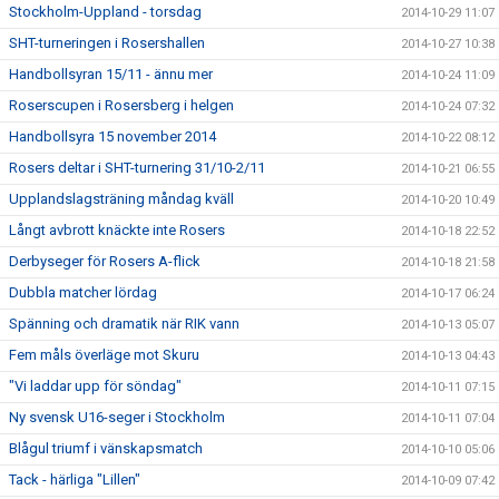
Stockholm-Uppland - torsdag
2014-10-29 11:07
SHT-turneringen i Rosershallen
2014-10-27 10:38
Handbollsyran 15/11 - ännu mer
2014-10-24 11:09
Roserscupen i Rosersberg i helgen
2014-10-24 07:32
Handbollsyra 15 november 2014
2014-10-22 08:12
Rosers deltar i SHT-turnering 31/10-2/11
2014-10-21 06:55
Upplandslagsträning måndag kväll
2014-10-20 10:49
Långt avbrott knäckte inte Rosers
2014-10-18 22:52
Derbyseger för Rosers A-flick
2014-10-18 21:58
Dubbla matcher lördag
2014-10-17 06:24
Spänning och dramatik när RIK vann
2014-10-13 05:07
Fem måls överläge mot Skuru
2014-10-13 04:43
"Vi laddar upp för söndag"
2014-10-11 07:15
Ny svensk U16-seger i Stockholm
2014-10-11 07:04
Blågul triumf i vänskapsmatch
2014-10-10 05:06
Tack - härliga "Lillen"
2014-10-09 07:42