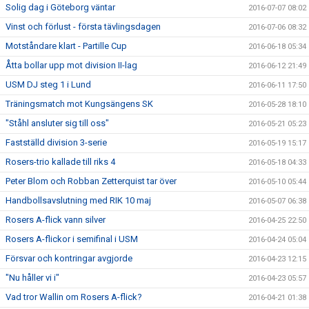
Solig dag i Göteborg väntar
2016-07-07 08:02
Vinst och förlust - första tävlingsdagen
2016-07-06 08:32
Motståndare klart - Partille Cup
2016-06-18 05:34
Åtta bollar upp mot division II-lag
2016-06-12 21:49
USM DJ steg 1 i Lund
2016-06-11 17:50
Träningsmatch mot Kungsängens SK
2016-05-28 18:10
"Ståhl ansluter sig till oss"
2016-05-21 05:23
Fastställd division 3-serie
2016-05-19 15:17
Rosers-trio kallade till riks 4
2016-05-18 04:33
Peter Blom och Robban Zetterquist tar över
2016-05-10 05:44
Handbollsavslutning med RIK 10 maj
2016-05-07 06:38
Rosers A-flick vann silver
2016-04-25 22:50
Rosers A-flickor i semifinal i USM
2016-04-24 05:04
Försvar och kontringar avgjorde
2016-04-23 12:15
"Nu håller vi i"
2016-04-23 05:57
Vad tror Wallin om Rosers A-flick?
2016-04-21 01:38