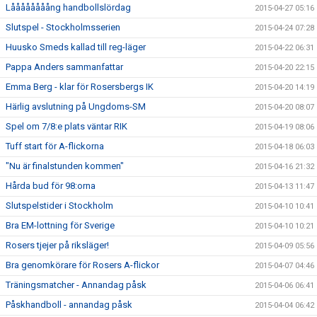
Låååååååång handbollslördag
2015-04-27 05:16
Slutspel - Stockholmsserien
2015-04-24 07:28
Huusko Smeds kallad till reg-läger
2015-04-22 06:31
Pappa Anders sammanfattar
2015-04-20 22:15
Emma Berg - klar för Rosersbergs IK
2015-04-20 14:19
Härlig avslutning på Ungdoms-SM
2015-04-20 08:07
Spel om 7/8:e plats väntar RIK
2015-04-19 08:06
Tuff start för A-flickorna
2015-04-18 06:03
"Nu är finalstunden kommen"
2015-04-16 21:32
Hårda bud för 98:orna
2015-04-13 11:47
Slutspelstider i Stockholm
2015-04-10 10:41
Bra EM-lottning för Sverige
2015-04-10 10:21
Rosers tjejer på riksläger!
2015-04-09 05:56
Bra genomkörare för Rosers A-flickor
2015-04-07 04:46
Träningsmatcher - Annandag påsk
2015-04-06 06:41
Påskhandboll - annandag påsk
2015-04-04 06:42