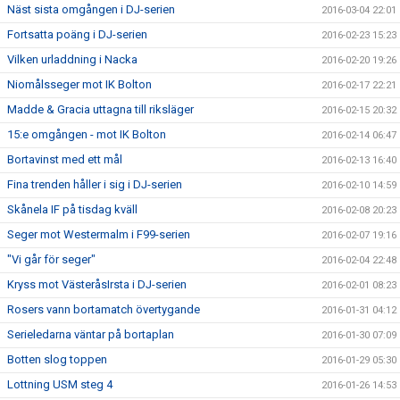
Näst sista omgången i DJ-serien
2016-03-04 22:01
Fortsatta poäng i DJ-serien
2016-02-23 15:23
Vilken urladdning i Nacka
2016-02-20 19:26
Niomålsseger mot IK Bolton
2016-02-17 22:21
Madde & Gracia uttagna till riksläger
2016-02-15 20:32
15:e omgången - mot IK Bolton
2016-02-14 06:47
Bortavinst med ett mål
2016-02-13 16:40
Fina trenden håller i sig i DJ-serien
2016-02-10 14:59
Skånela IF på tisdag kväll
2016-02-08 20:23
Seger mot Westermalm i F99-serien
2016-02-07 19:16
"Vi går för seger"
2016-02-04 22:48
Kryss mot VästeråsIrsta i DJ-serien
2016-02-01 08:23
Rosers vann bortamatch övertygande
2016-01-31 04:12
Serieledarna väntar på bortaplan
2016-01-30 07:09
Botten slog toppen
2016-01-29 05:30
Lottning USM steg 4
2016-01-26 14:53