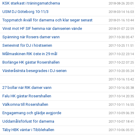
KSK starkast i träningsmatcherna
2018-08-26 20:01
USM DJ Göteborg 10-11/3
2018-03-14 16:03
Toppmatch ikväll för damerna och klar seger senast
2018-01-16 10:44
Vinst mot HF SIF hemma när damserien vände
2018-01-07 22:59
Spänning när Rosers damer vann
2017-10-30 05:47
Serievinst för DJ i höstserien
2017-10-25 11:51
Målmaskinen RIK öste in 29 mål
2017-10-22 23:14
Borlänge HK gästar Rosershallen
2017-10-22 07:25
VästeråsIrsta besegrades i DJ-serien
2017-10-20 05:24
2017-10-16 15:42
27 bollar när RIK damer vann
2017-10-16 05:38
Falu HK gästar Rosershallen
2017-10-14 20:35
Välkomna till Rosershallen
2017-10-11 16:55
Engagemang och glädje avgjorde
2017-10-09 06:39
Uddamålsförlust för damerna
2017-10-07 18:41
Täby HBK väntar i Tibblehallen
2017-10-06 05:51