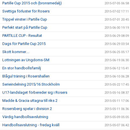
Partille Cup 2015 och (bronsmedalj)
2015-07-05 06:58
Svettiga förluster för Rosers
2015-07-02 17:11
Trippel vinster i Partille Cup
2015-07-01 20:45
Perfekt start på Partille Cup
2015-06-30 19:19
PARTILLE CUP - Resultat
2015-06-29 08:09
Dags för Partille Cup 2015
2015-06-29 03:54
Skott kommer....
2015-06-25 05:17
Lottningen av Ungdoms-SM
2015-06-19 06:30
En stor handbollsfamilj
2015-06-12 15:41
Blågul träning i Rosershallen
2015-06-10 06:28
Serieindelning 2015/16 Stockholm
2015-05-22 17:45
U17-landslaget förbereder sig i Rosers
2015-05-16 08:37
Madde & Gracia uttagna till riks 2
2015-05-11 17:06
Rosersberg spelar i division 2
2015-05-11 06:36
Värdig handbollsavslutning
2015-05-09 05:05
Handbollsavslutning - fredag kväll
2015-05-07 06:42