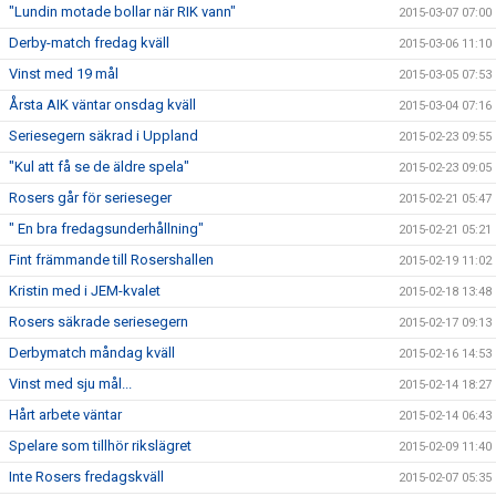
"Lundin motade bollar när RIK vann"
2015-03-07 07:00
Derby-match fredag kväll
2015-03-06 11:10
Vinst med 19 mål
2015-03-05 07:53
Årsta AIK väntar onsdag kväll
2015-03-04 07:16
Seriesegern säkrad i Uppland
2015-02-23 09:55
"Kul att få se de äldre spela"
2015-02-23 09:05
Rosers går för serieseger
2015-02-21 05:47
" En bra fredagsunderhållning"
2015-02-21 05:21
Fint främmande till Rosershallen
2015-02-19 11:02
Kristin med i JEM-kvalet
2015-02-18 13:48
Rosers säkrade seriesegern
2015-02-17 09:13
Derbymatch måndag kväll
2015-02-16 14:53
Vinst med sju mål...
2015-02-14 18:27
Hårt arbete väntar
2015-02-14 06:43
Spelare som tillhör rikslägret
2015-02-09 11:40
Inte Rosers fredagskväll
2015-02-07 05:35