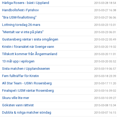
Härliga Rosers - bäst i Uppland
2015-03-28 18:54
Handbollsfest i Fyrishov
2015-03-27 16:38
"Bra USM-finallottning"
2015-03-27 06:06
Lottning torsdag 26 mars
2015-03-23 15:01
"Mentalt var vi inte på plats"
2015-03-23 06:01
Gustavsberg väntar i sista omgången
2015-03-22 05:49
Kristin i förarsätet när Sverige vann
2015-03-20 19:32
Tillskott kommer från Ångermanland
2015-03-20 11:01
13 mål upp i epilogen
2015-03-20 05:52
Sista matchen i Upplandsserien
2015-03-19 06:57
Fem fullträffar för Kristin
2015-03-18 23:39
All Star Team - USM i Rosersberg
2015-03-17 11:20
Finalspel i USM väntar Rosersberg
2015-03-16 09:02
Skuru ville lite mer
2015-03-10 09:27
Göksten vann rättvist
2015-03-08 15:34
Dubbla & roliga matcher söndag
2015-03-07 16:15