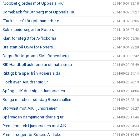
"Jobbet gjordes mot Uppsala HK"
2014-10-07 23:18
Comeback för Othberg mot Uppsala HK
2014-10-07 09:27
"Tack Lillen" för gott samarbete
2014-10-07 06:05
Säker juniorseger för Rosers
2014-10-06 07:42
Klart för steg 3 för A-flickorna
2014-10-06 05:36
Bra start på USM för Rosers...
2014-10-04 22:20
Dags för Ungdoms-SM i Rosersberg
2014-10-03 05:42
RIK Handboll auktionerar ut matchtröja
2014-09-29 06:49
Riktigt bra spel från Rosers sida
2014-09-28 21:14
...och även AIK drar sig ur
2014-09-26 20:19
Spånga HK drar sig ur Juniorserien
2014-09-26 14:06
Roliga matcher - söndag Rosershallen
2014-09-26 05:18
Storvinst mot AIK i juniorserien
2014-09-24 06:27
Spårvägen damjuniorer drar sig ur
2014-09-23 17:44
Premiärmatch i juniorserien mot AIK
2014-09-22 04:33
Premiärseger för Rosers A-flickor
2014-09-21 19:09