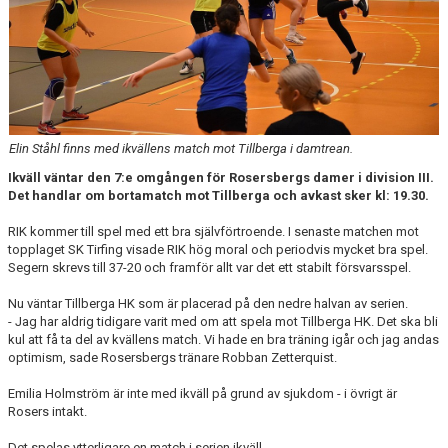
KONTAKT
DOKUMENT
BILDGALLERI
MATCHER
Elin Ståhl finns med ikvällens match mot Tillberga i damtrean.
Ikväll väntar den 7:e omgången för Rosersbergs damer i division III.
Det handlar om bortamatch mot Tillberga och avkast sker kl: 19.30.
RIK kommer till spel med ett bra självförtroende. I senaste matchen mot
topplaget SK Tirfing visade RIK hög moral och periodvis mycket bra spel.
Segern skrevs till 37-20 och framför allt var det ett stabilt försvarsspel.
Nu väntar Tillberga HK som är placerad på den nedre halvan av serien.
- Jag har aldrig tidigare varit med om att spela mot Tillberga HK. Det ska bli
kul att få ta del av kvällens match. Vi hade en bra träning igår och jag andas
optimism, sade Rosersbergs tränare Robban Zetterquist.
Emilia Holmström är inte med ikväll på grund av sjukdom - i övrigt är
Rosers intakt.
Det spelas ytterligare en match i serien ikväll.