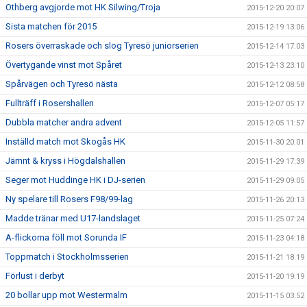
Othberg avgjorde mot HK Silwing/Troja
2015-12-20 20:07
Sista matchen för 2015
2015-12-19 13:06
Rosers överraskade och slog Tyresö juniorserien
2015-12-14 17:03
Övertygande vinst mot Spåret
2015-12-13 23:10
Spårvägen och Tyresö nästa
2015-12-12 08:58
Fullträff i Rosershallen
2015-12-07 05:17
Dubbla matcher andra advent
2015-12-05 11:57
Inställd match mot Skogås HK
2015-11-30 20:01
Jämnt & kryss i Högdalshallen
2015-11-29 17:39
Seger mot Huddinge HK i DJ-serien
2015-11-29 09:05
Ny spelare till Rosers F98/99-lag
2015-11-26 20:13
Madde tränar med U17-landslaget
2015-11-25 07:24
A-flickorna föll mot Sorunda IF
2015-11-23 04:18
Toppmatch i Stockholmsserien
2015-11-21 18:19
Förlust i derbyt
2015-11-20 19:19
20 bollar upp mot Westermalm
2015-11-15 03:52