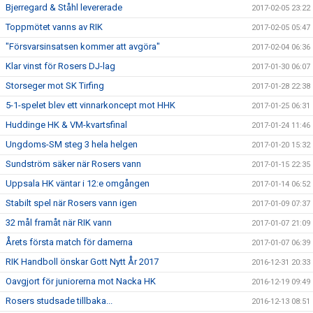
Bjerregard & Ståhl levererade
2017-02-05 23:22
Toppmötet vanns av RIK
2017-02-05 05:47
"Försvarsinsatsen kommer att avgöra"
2017-02-04 06:36
Klar vinst för Rosers DJ-lag
2017-01-30 06:07
Storseger mot SK Tirfing
2017-01-28 22:38
5-1-spelet blev ett vinnarkoncept mot HHK
2017-01-25 06:31
Huddinge HK & VM-kvartsfinal
2017-01-24 11:46
Ungdoms-SM steg 3 hela helgen
2017-01-20 15:32
Sundström säker när Rosers vann
2017-01-15 22:35
Uppsala HK väntar i 12:e omgången
2017-01-14 06:52
Stabilt spel när Rosers vann igen
2017-01-09 07:37
32 mål framåt när RIK vann
2017-01-07 21:09
Årets första match för damerna
2017-01-07 06:39
RIK Handboll önskar Gott Nytt År 2017
2016-12-31 20:33
Oavgjort för juniorerna mot Nacka HK
2016-12-19 09:49
Rosers studsade tillbaka...
2016-12-13 08:51