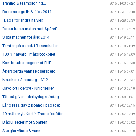
Träning & teambildning...
2015-01-03 07:27
Rosersbergs IK A-flick 2014
2014-12-31 19:48
"Dags för andra halvlek"
2014-12-28 08:39
"Årets bästa match mot Spåret"
2014-12-21 04:19
Sista machen för året 2014
2014-12-19 23:11
Tomten på besök i Rosershallen
2014-12-18 21:49
100 % närvaro i målprotokollet
2014-12-15 12:09
Komfortabel seger mot EHF
2014-12-15 10:38
Åkersberga vann i Rosersberg
2014-12-15 07:01
Matcher x 3 söndag 14/12
2014-12-12 15:37
Oavgjort i derbyt - juniorserien
2014-12-10 08:10
Tätt på given - derbydags tisdag
2014-12-08 11:54
Lång resa gav 2 poäng i bagaget
2014-12-07 22:15
10-målsskytt Kristin Thorleifsdòttir
2014-12-07 17:49
Blågul seger mot Spanien
2014-12-07 06:02
Skogås vände & vann
2014-12-06 16:10