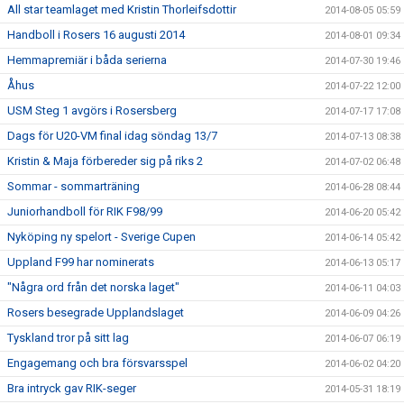
All star teamlaget med Kristin Thorleifsdottir
2014-08-05 05:59
Handboll i Rosers 16 augusti 2014
2014-08-01 09:34
Hemmapremiär i båda serierna
2014-07-30 19:46
Åhus
2014-07-22 12:00
USM Steg 1 avgörs i Rosersberg
2014-07-17 17:08
Dags för U20-VM final idag söndag 13/7
2014-07-13 08:38
Kristin & Maja förbereder sig på riks 2
2014-07-02 06:48
Sommar - sommarträning
2014-06-28 08:44
Juniorhandboll för RIK F98/99
2014-06-20 05:42
Nyköping ny spelort - Sverige Cupen
2014-06-14 05:42
Uppland F99 har nominerats
2014-06-13 05:17
"Några ord från det norska laget"
2014-06-11 04:03
Rosers besegrade Upplandslaget
2014-06-09 04:26
Tyskland tror på sitt lag
2014-06-07 06:19
Engagemang och bra försvarsspel
2014-06-02 04:20
Bra intryck gav RIK-seger
2014-05-31 18:19