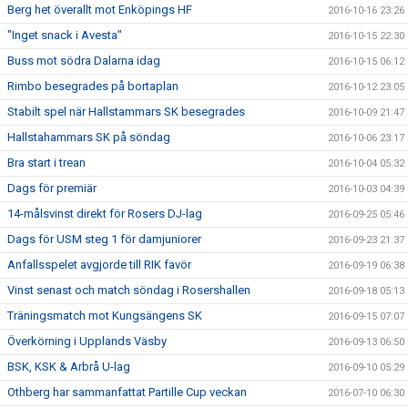
Berg het överallt mot Enköpings HF
2016-10-16 23:26
"Inget snack i Avesta"
2016-10-15 22:30
Buss mot södra Dalarna idag
2016-10-15 06:12
Rimbo besegrades på bortaplan
2016-10-12 23:05
Stabilt spel när Hallstammars SK besegrades
2016-10-09 21:47
Hallstahammars SK på söndag
2016-10-06 23:17
Bra start i trean
2016-10-04 05:32
Dags för premiär
2016-10-03 04:39
14-målsvinst direkt för Rosers DJ-lag
2016-09-25 05:46
Dags för USM steg 1 för damjuniorer
2016-09-23 21:37
Anfallsspelet avgjorde till RIK favör
2016-09-19 06:38
Vinst senast och match söndag i Rosershallen
2016-09-18 05:13
Träningsmatch mot Kungsängens SK
2016-09-15 07:07
Överkörning i Upplands Väsby
2016-09-13 06:50
BSK, KSK & Arbrå U-lag
2016-09-10 05:29
Othberg har sammanfattat Partille Cup veckan
2016-07-10 06:30