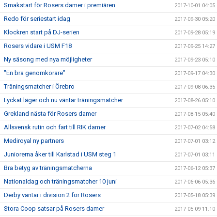
Smakstart för Rosers damer i premiären
2017-10-01 04:05
Redo för seriestart idag
2017-09-30 05:20
Klockren start på DJ-serien
2017-09-28 05:19
Rosers vidare i USM F18
2017-09-25 14:27
Ny säsong med nya möjligheter
2017-09-23 05:10
"En bra genomkörare"
2017-09-17 04:30
Träningsmatcher i Örebro
2017-09-08 06:35
Lyckat läger och nu väntar träningsmatcher
2017-08-26 05:10
Grekland nästa för Rosers damer
2017-08-15 05:40
Allsvensk rutin och fart till RIK damer
2017-07-02 04:58
Mediroyal ny partners
2017-07-01 03:12
Juniorerna åker till Karlstad i USM steg 1
2017-07-01 03:11
Bra betyg av träningsmatcherna
2017-06-12 05:37
Nationaldag och träningsmatcher 10 juni
2017-06-06 05:36
Derby väntar i division 2 för Rosers
2017-05-18 05:39
Stora Coop satsar på Rosers damer
2017-05-09 11:10