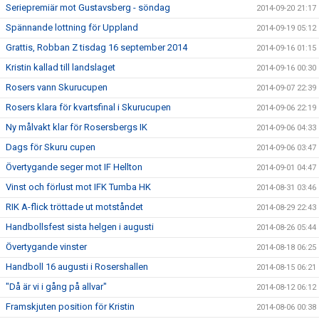
Seriepremiär mot Gustavsberg - söndag
2014-09-20 21:17
Spännande lottning för Uppland
2014-09-19 05:12
Grattis, Robban Z tisdag 16 september 2014
2014-09-16 01:15
Kristin kallad till landslaget
2014-09-16 00:30
Rosers vann Skurucupen
2014-09-07 22:39
Rosers klara för kvartsfinal i Skurucupen
2014-09-06 22:19
Ny målvakt klar för Rosersbergs IK
2014-09-06 04:33
Dags för Skuru cupen
2014-09-06 03:47
Övertygande seger mot IF Hellton
2014-09-01 04:47
Vinst och förlust mot IFK Tumba HK
2014-08-31 03:46
RIK A-flick tröttade ut motståndet
2014-08-29 22:43
Handbollsfest sista helgen i augusti
2014-08-26 05:44
Övertygande vinster
2014-08-18 06:25
Handboll 16 augusti i Rosershallen
2014-08-15 06:21
"Då är vi i gång på allvar"
2014-08-12 06:12
Framskjuten position för Kristin
2014-08-06 00:38