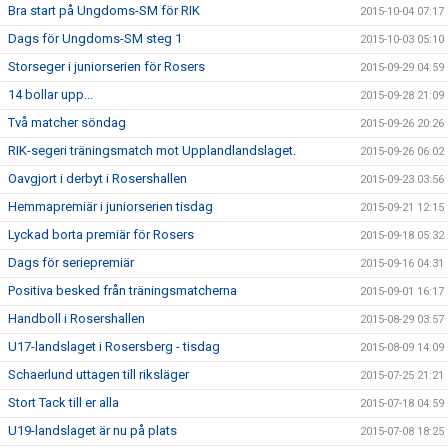
Bra start på Ungdoms-SM för RIK
2015-10-04 07:17
Dags för Ungdoms-SM steg 1
2015-10-03 05:10
Storseger i juniorserien för Rosers
2015-09-29 04:59
14 bollar upp...
2015-09-28 21:09
Två matcher söndag
2015-09-26 20:26
RIK-segeri träningsmatch mot Upplandlandslaget.
2015-09-26 06:02
Oavgjort i derbyt i Rosershallen
2015-09-23 03:56
Hemmapremiär i juniorserien tisdag
2015-09-21 12:15
Lyckad borta premiär för Rosers
2015-09-18 05:32
Dags för seriepremiär
2015-09-16 04:31
Positiva besked från träningsmatcherna
2015-09-01 16:17
Handboll i Rosershallen
2015-08-29 03:57
U17-landslaget i Rosersberg - tisdag
2015-08-09 14:09
Schaerlund uttagen till riksläger
2015-07-25 21:21
Stort Tack till er alla
2015-07-18 04:59
U19-landslaget är nu på plats
2015-07-08 18:25