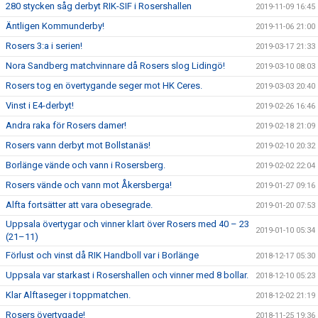
280 stycken såg derbyt RIK-SIF i Rosershallen
2019-11-09 16:45
Äntligen Kommunderby!
2019-11-06 21:00
Rosers 3:a i serien!
2019-03-17 21:33
Nora Sandberg matchvinnare då Rosers slog Lidingö!
2019-03-10 08:03
Rosers tog en övertygande seger mot HK Ceres.
2019-03-03 20:40
Vinst i E4-derbyt!
2019-02-26 16:46
Andra raka för Rosers damer!
2019-02-18 21:09
Rosers vann derbyt mot Bollstanäs!
2019-02-10 20:32
Borlänge vände och vann i Rosersberg.
2019-02-02 22:04
Rosers vände och vann mot Åkersberga!
2019-01-27 09:16
Alfta fortsätter att vara obesegrade.
2019-01-20 07:53
Uppsala övertygar och vinner klart över Rosers med 40 – 23
2019-01-10 05:34
(21–11)
Förlust och vinst då RIK Handboll var i Borlänge
2018-12-17 05:30
Uppsala var starkast i Rosershallen och vinner med 8 bollar.
2018-12-10 05:23
Klar Alftaseger i toppmatchen.
2018-12-02 21:19
Rosers övertygade!
2018-11-25 19:36