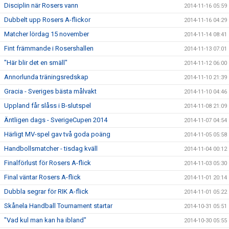
Disciplin när Rosers vann
2014-11-16 05:59
Dubbelt upp Rosers A-flickor
2014-11-16 04:29
Matcher lördag 15 november
2014-11-14 08:41
Fint främmande i Rosershallen
2014-11-13 07:01
"Här blir det en smäll"
2014-11-12 06:00
Annorlunda träningsredskap
2014-11-10 21:39
Gracia - Sveriges bästa målvakt
2014-11-10 04:46
Uppland får slåss i B-slutspel
2014-11-08 21:09
Äntligen dags - SverigeCupen 2014
2014-11-07 04:54
Härligt MV-spel gav två goda poäng
2014-11-05 05:58
Handbollsmatcher - tisdag kväll
2014-11-04 00:12
Finalförlust för Rosers A-flick
2014-11-03 05:30
Final väntar Rosers A-flick
2014-11-01 20:14
Dubbla segrar för RIK A-flick
2014-11-01 05:22
Skånela Handball Tournament startar
2014-10-31 05:51
"Vad kul man kan ha ibland"
2014-10-30 05:55