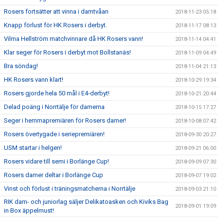
Rosers fortsätter att vinna i damtvåan
2018-11-23 05:18
Knapp förlust för HK Rosers i derbyt.
2018-11-17 08:13
Vilma Hellström matchvinnare då HK Rosers vann!
2018-11-14 04:41
Klar seger för Rosers i derbyt mot Bollstanäs!
2018-11-09 04:49
Bra söndag!
2018-11-04 21:13
HK Rosers vann klart!
2018-10-29 19:34
Rosers gjorde hela 50 mål i E4-derbyt!
2018-10-21 20:44
Delad poäng i Norrtälje för damerna
2018-10-15 17:27
Seger i hemmapremiären för Rosers damer!
2018-10-08 07:42
Rosers övertygade i seriepremiären!
2018-09-30 20:27
USM startar i helgen!
2018-09-21 06:00
Rosers vidare till semi i Borlänge Cup!
2018-09-09 07:30
Rosers damer deltar i Borlänge Cup
2018-09-07 19:02
Vinst och förlust i träningsmatcherna i Norrtälje
2018-09-03 21:10
RIK dam- och juniorlag säljer Delikatoasken och Kiviks Bag
2018-09-01 19:09
in Box äppelmust!