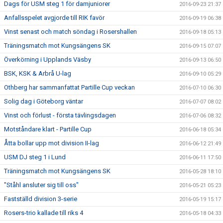
Dags för USM steg 1 för damjuniorer
2016-09-23 21:37
Anfallsspelet avgjorde till RIK favör
2016-09-19 06:38
Vinst senast och match söndag i Rosershallen
2016-09-18 05:13
Träningsmatch mot Kungsängens SK
2016-09-15 07:07
Överkörning i Upplands Väsby
2016-09-13 06:50
BSK, KSK & Arbrå U-lag
2016-09-10 05:29
Othberg har sammanfattat Partille Cup veckan
2016-07-10 06:30
Solig dag i Göteborg väntar
2016-07-07 08:02
Vinst och förlust - första tävlingsdagen
2016-07-06 08:32
Motståndare klart - Partille Cup
2016-06-18 05:34
Åtta bollar upp mot division II-lag
2016-06-12 21:49
USM DJ steg 1 i Lund
2016-06-11 17:50
Träningsmatch mot Kungsängens SK
2016-05-28 18:10
"Ståhl ansluter sig till oss"
2016-05-21 05:23
Fastställd division 3-serie
2016-05-19 15:17
Rosers-trio kallade till riks 4
2016-05-18 04:33