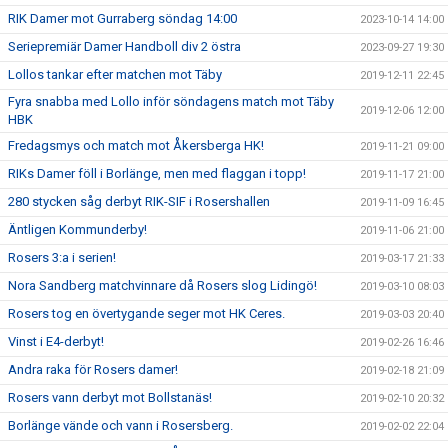
RIK Damer mot Gurraberg söndag 14:00
2023-10-14 14:00
Seriepremiär Damer Handboll div 2 östra
2023-09-27 19:30
Lollos tankar efter matchen mot Täby
2019-12-11 22:45
Fyra snabba med Lollo inför söndagens match mot Täby
2019-12-06 12:00
HBK
Fredagsmys och match mot Åkersberga HK!
2019-11-21 09:00
RIKs Damer föll i Borlänge, men med flaggan i topp!
2019-11-17 21:00
280 stycken såg derbyt RIK-SIF i Rosershallen
2019-11-09 16:45
Äntligen Kommunderby!
2019-11-06 21:00
Rosers 3:a i serien!
2019-03-17 21:33
Nora Sandberg matchvinnare då Rosers slog Lidingö!
2019-03-10 08:03
Rosers tog en övertygande seger mot HK Ceres.
2019-03-03 20:40
Vinst i E4-derbyt!
2019-02-26 16:46
Andra raka för Rosers damer!
2019-02-18 21:09
Rosers vann derbyt mot Bollstanäs!
2019-02-10 20:32
Borlänge vände och vann i Rosersberg.
2019-02-02 22:04