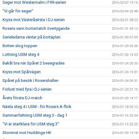
Seger mot Westermalm i F99-serien
2016-02-07 19:16
"Vi går för seger"
2016-02-04 22:48
Kryss mot VästeråsIrsta i DJ-serien
2016-02-01 08:23
Rosers vann bortamatch övertygande
2016-01-31 04:12
Serieledarna väntar på bortaplan
2016-01-30 07:09
Botten slog toppen
2016-01-29 05:30
Lottning USM steg 4
2016-01-26 14:53
Bakåt bra när Spåret 2 besegrades
2016-01-24 20:35
Kryss mot Spårvägen
2016-01-24 19:31
Spåret på besök i Rosershallen
2016-01-24 09:31
Förlust med fyra i DJ-serien
2016-01-23 21:10
Årets första DJ-match
2016-01-20 14:17
Nästa steg 4 i USM - för Rosers A-flick
2016-01-18 05:12
Sammanfattning USM steg 3 - dag 1
2016-01-16 23:34
"Vi är startklara för USM steg 3"
2016-01-15 22:25
Storvinst mot Huddinge HK
2016-01-09 19:18