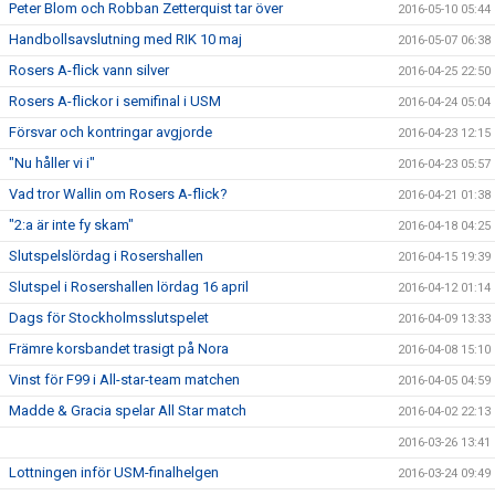
Peter Blom och Robban Zetterquist tar över
2016-05-10 05:44
Handbollsavslutning med RIK 10 maj
2016-05-07 06:38
Rosers A-flick vann silver
2016-04-25 22:50
Rosers A-flickor i semifinal i USM
2016-04-24 05:04
Försvar och kontringar avgjorde
2016-04-23 12:15
"Nu håller vi i"
2016-04-23 05:57
Vad tror Wallin om Rosers A-flick?
2016-04-21 01:38
"2:a är inte fy skam"
2016-04-18 04:25
Slutspelslördag i Rosershallen
2016-04-15 19:39
Slutspel i Rosershallen lördag 16 april
2016-04-12 01:14
Dags för Stockholmsslutspelet
2016-04-09 13:33
Främre korsbandet trasigt på Nora
2016-04-08 15:10
Vinst för F99 i All-star-team matchen
2016-04-05 04:59
Madde & Gracia spelar All Star match
2016-04-02 22:13
2016-03-26 13:41
Lottningen inför USM-finalhelgen
2016-03-24 09:49