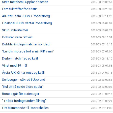
Sista matchen i Upplandsserien
2015-03-19 06:57
Fem fullträffar för Kristin
2015-03-18 23:39
All Star Team - USM i Rosersberg
2015-03-17 11:20
Finalspel i USM väntar Rosersberg
2015-03-16 09:02
Skuru ville lite mer
2015-03-10 09:27
Göksten vann rättvist
2015-03-08 15:34
Dubbla & roliga matcher söndag
2015-03-07 16:15
"Lundin motade bollar när RIK vann"
2015-03-07 07:00
Derby-match fredag kväll
2015-03-06 11:10
Vinst med 19 mål
2015-03-05 07:53
Årsta AIK väntar onsdag kväll
2015-03-04 07:16
Seriesegern säkrad i Uppland
2015-02-23 09:55
"Kul att få se de äldre spela"
2015-02-23 09:05
Rosers går för serieseger
2015-02-21 05:47
" En bra fredagsunderhållning"
2015-02-21 05:21
Fint främmande till Rosershallen
2015-02-19 11:02