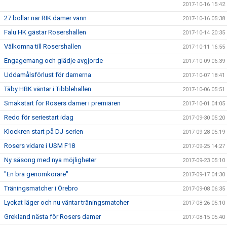
2017-10-16 15:42
27 bollar när RIK damer vann
2017-10-16 05:38
Falu HK gästar Rosershallen
2017-10-14 20:35
Välkomna till Rosershallen
2017-10-11 16:55
Engagemang och glädje avgjorde
2017-10-09 06:39
Uddamålsförlust för damerna
2017-10-07 18:41
Täby HBK väntar i Tibblehallen
2017-10-06 05:51
Smakstart för Rosers damer i premiären
2017-10-01 04:05
Redo för seriestart idag
2017-09-30 05:20
Klockren start på DJ-serien
2017-09-28 05:19
Rosers vidare i USM F18
2017-09-25 14:27
Ny säsong med nya möjligheter
2017-09-23 05:10
"En bra genomkörare"
2017-09-17 04:30
Träningsmatcher i Örebro
2017-09-08 06:35
Lyckat läger och nu väntar träningsmatcher
2017-08-26 05:10
Grekland nästa för Rosers damer
2017-08-15 05:40