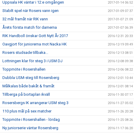
Uppsala HK väntar i 12:e omgången
2017-01-14 06:52
Stabilt spel när Rosers vann igen
2017-01-09 07:37
32 mål framåt när RIK vann
2017-01-07 21:09
Årets första match för damerna
2017-01-07 06:39
RIK Handboll önskar Gott Nytt År 2017
2016-12-31 20:33
Oavgjort för juniorerna mot Nacka HK
2016-12-19 09:49
Rosers studsade tillbaka...
2016-12-13 08:51
Lottningen klar för steg 3 i USM DJ
2016-12-08 09:38
Toppmöte i Rosershallen
2016-12-06 08:22
Dubbla USM-steg till Rosersberg
2016-12-01 10:44
Målkalas både bakåt & framåt
2016-12-01 08:14
Tillberga på bortaplan ikväll
2016-11-30 07:17
Rosersbergs IK arrangerar USM steg 3
2016-11-27 05:02
110 plus mål på sex matcher
2016-11-26 20:28
Toppmöte i Rosershallen - lördag
2016-11-25 08:26
Ny juniorserie väntar Rosersberg
2016-11-17 06:20