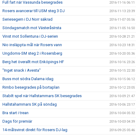
Full fart när Vassunda besegrades
2016-11-16 06:11
Rosers avancerar till USM steg 3 DJ
2016-11-13 23:39
Seriesegern i DJ Norr säkrad
2016-11-07 05:56
Söndagsmatch mot VästeråsIrsta
2016-11-05 16:50
Vinst mot Sollentuna i DJ-serien
2016-10-28 21:21
Nio insläppta mål när Rosers vann
2016-10-23 18:31
Ungdoms-SM steg 2 i Rosersberg
2016-10-20 05:36
Berg het överallt mot Enköpings HF
2016-10-16 23:26
"Inget snack i Avesta"
2016-10-15 22:30
Buss mot södra Dalarna idag
2016-10-15 06:12
Rimbo besegrades på bortaplan
2016-10-12 23:05
Stabilt spel när Hallstammars SK besegrades
2016-10-09 21:47
Hallstahammars SK på söndag
2016-10-06 23:17
Bra start i trean
2016-10-04 05:32
Dags för premiär
2016-10-03 04:39
14-målsvinst direkt för Rosers DJ-lag
2016-09-25 05:46