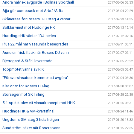
Andra halvlek avgjorde i Bollnäs Sporthall
2017-03-06 06:33
Ajja gör comeback mot Arbrå/Alfta
2017-03-04 20:29
Skåneresa för Rosers DJ i steg 4 väntar
2017-02-23 14:35
Solklar vinst mot Huddinge HK
2017-02-13 12:14
Huddinge HK väntar i DJ-serien
2017-02-12 07:16
Plus 22 mål när Vassunda besegrades
2017-02-11 05:11
Aune en frisk fläck när Rosers DJ vann
2017-02-07 07:11
Bjerregard & Ståhl levererade
2017-02-05 23:22
Toppmötet vanns av RIK
2017-02-05 05:47
"Försvarsinsatsen kommer att avgöra"
2017-02-04 06:36
Klar vinst för Rosers DJ-lag
2017-01-30 06:07
Storseger mot SK Tirfing
2017-01-28 22:38
5-1-spelet blev ett vinnarkoncept mot HHK
2017-01-25 06:31
Huddinge HK & VM-kvartsfinal
2017-01-24 11:46
Ungdoms-SM steg 3 hela helgen
2017-01-20 15:32
Sundström säker när Rosers vann
2017-01-15 22:35