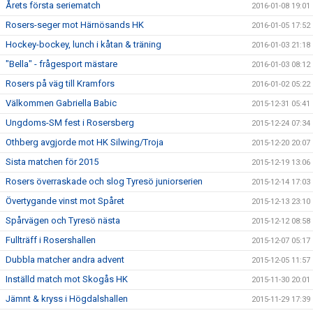
Årets första seriematch
2016-01-08 19:01
Rosers-seger mot Härnösands HK
2016-01-05 17:52
Hockey-bockey, lunch i kåtan & träning
2016-01-03 21:18
"Bella" - frågesport mästare
2016-01-03 08:12
Rosers på väg till Kramfors
2016-01-02 05:22
Välkommen Gabriella Babic
2015-12-31 05:41
Ungdoms-SM fest i Rosersberg
2015-12-24 07:34
Othberg avgjorde mot HK Silwing/Troja
2015-12-20 20:07
Sista matchen för 2015
2015-12-19 13:06
Rosers överraskade och slog Tyresö juniorserien
2015-12-14 17:03
Övertygande vinst mot Spåret
2015-12-13 23:10
Spårvägen och Tyresö nästa
2015-12-12 08:58
Fullträff i Rosershallen
2015-12-07 05:17
Dubbla matcher andra advent
2015-12-05 11:57
Inställd match mot Skogås HK
2015-11-30 20:01
Jämnt & kryss i Högdalshallen
2015-11-29 17:39