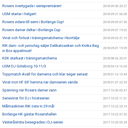
Rosers övertygade i seriepremiären!
2018-09-30 20:27
USM startar i helgen!
2018-09-21 06:00
Rosers vidare till semi i Borlänge Cup!
2018-09-09 07:30
Rosers damer deltar i Borlänge Cup
2018-09-07 19:02
Vinst och förlust i träningsmatcherna i Norrtälje
2018-09-03 21:10
RIK dam- och juniorlag säljer Delikatoasken och Kiviks Bag
2018-09-01 19:09
in Box äppelmust!
KSK starkast i träningsmatcherna
2018-08-26 20:01
USM DJ Göteborg 10-11/3
2018-03-14 16:03
Toppmatch ikväll för damerna och klar seger senast
2018-01-16 10:44
Vinst mot HF SIF hemma när damserien vände
2018-01-07 22:59
Spänning när Rosers damer vann
2017-10-30 05:47
Serievinst för DJ i höstserien
2017-10-25 11:51
Målmaskinen RIK öste in 29 mål
2017-10-22 23:14
Borlänge HK gästar Rosershallen
2017-10-22 07:25
VästeråsIrsta besegrades i DJ-serien
2017-10-20 05:24