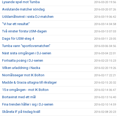
Lysande spel mot Tumba
2016-03-20 19:56
Avslutande matcher söndag
2016-03-20 07:26
Uddamålsvinst i sista DJ-matchen
2016-03-19 06:42
"Vi har ett resultat"
2016-03-14 04:58
Två vinster första USM-dagen
2016-03-13 07:03
Dags för USM-steg 4
2016-03-11 23:05
Tumba vann “sportlovsmatchen”
2016-03-06 04:56
Näst sista omgången i DJ-serien
2016-03-04 22:01
Fortsatta poäng i DJ-serien
2016-02-23 15:23
Vilken urladdning i Nacka
2016-02-20 19:26
Niomålsseger mot IK Bolton
2016-02-17 22:21
Madde & Gracia uttagna till riksläger
2016-02-15 20:32
15:e omgången - mot IK Bolton
2016-02-14 06:47
Bortavinst med ett mål
2016-02-13 16:40
Fina trenden håller i sig i DJ-serien
2016-02-10 14:59
Skånela IF på tisdag kväll
2016-02-08 20:23