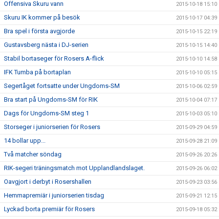
Offensiva Skuru vann
2015-10-18 15:10
Skuru IK kommer på besök
2015-10-17 04:39
Bra spel i första avgjorde
2015-10-15 22:19
Gustavsberg nästa i DJ-serien
2015-10-15 14:40
Stabil bortaseger för Rosers A-flick
2015-10-10 14:58
IFK Tumba på bortaplan
2015-10-10 05:15
Segertåget fortsatte under Ungdoms-SM
2015-10-06 02:59
Bra start på Ungdoms-SM för RIK
2015-10-04 07:17
Dags för Ungdoms-SM steg 1
2015-10-03 05:10
Storseger i juniorserien för Rosers
2015-09-29 04:59
14 bollar upp...
2015-09-28 21:09
Två matcher söndag
2015-09-26 20:26
RIK-segeri träningsmatch mot Upplandlandslaget.
2015-09-26 06:02
Oavgjort i derbyt i Rosershallen
2015-09-23 03:56
Hemmapremiär i juniorserien tisdag
2015-09-21 12:15
Lyckad borta premiär för Rosers
2015-09-18 05:32