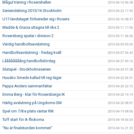
Blågul träning i Rosershallen
2015-06-10 06:28
Serieindelning 2015/16 Stockholm
2015-05-22 17:45
U17-landslaget förbereder sig i Rosers
2015-05-16 08:37
Madde & Gracia uttagna till riks 2
2015-05-11 17:06
Rosersberg spelar i division 2
2015-05-11 06:36
Värdig handbollsavslutning
2015-05-09 05:05
Handbollsavslutning - fredag kväll
2015-05-07 06:42
Låååååååång handbollslördag
2015-04-27 05:16
Slutspel - Stockholmsserien
2015-04-24 07:28
Huusko Smeds kallad till reg-läger
2015-04-22 06:31
Pappa Anders sammanfattar
2015-04-20 22:15
Emma Berg - klar för Rosersbergs IK
2015-04-20 14:19
Härlig avslutning på Ungdoms-SM
2015-04-20 08:07
Spel om 7/8:e plats väntar RIK
2015-04-19 08:06
Tuff start för A-flickorna
2015-04-18 06:03
"Nu är finalstunden kommen"
2015-04-16 21:32