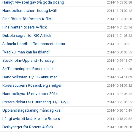
Härligt MV-spel gav två goda poäng
2014-11-05 05:58
Handbollsmatcher - tisdag kväll
2014-11-04 00:12
Finalförlust för Rosers A-flick
2014-11-03 05:30
Final väntar Rosers A-flick
2014-11-01 20:14
Dubbla segrar för RIK A-flick
2014-11-01 05:22
Skånela Handball Tournament startar
2014-10-31 05:51
"Vad kul man kan ha ibland"
2014-10-30 05:55
Stockholm-Uppland - torsdag
2014-10-29 11:07
SHT-turneringen i Rosershallen
2014-10-27 10:38
Handbollsyran 15/11 - ännu mer
2014-10-24 11:09
Roserscupen i Rosersberg i helgen
2014-10-24 07:32
Handbollsyra 15 november 2014
2014-10-22 08:12
Rosers deltar i SHT-turnering 31/10-2/11
2014-10-21 06:55
Upplandslagsträning måndag kväll
2014-10-20 10:49
Långt avbrott knäckte inte Rosers
2014-10-18 22:52
Derbyseger för Rosers A-flick
2014-10-18 21:58