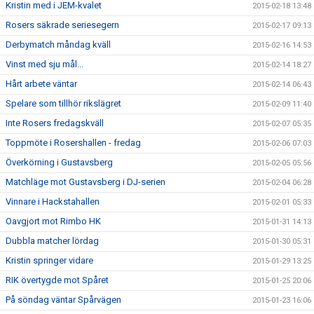
Kristin med i JEM-kvalet
2015-02-18 13:48
Rosers säkrade seriesegern
2015-02-17 09:13
Derbymatch måndag kväll
2015-02-16 14:53
Vinst med sju mål...
2015-02-14 18:27
Hårt arbete väntar
2015-02-14 06:43
Spelare som tillhör rikslägret
2015-02-09 11:40
Inte Rosers fredagskväll
2015-02-07 05:35
Toppmöte i Rosershallen - fredag
2015-02-06 07:03
Överkörning i Gustavsberg
2015-02-05 05:56
Matchläge mot Gustavsberg i DJ-serien
2015-02-04 06:28
Vinnare i Hackstahallen
2015-02-01 05:33
Oavgjort mot Rimbo HK
2015-01-31 14:13
Dubbla matcher lördag
2015-01-30 05:31
Kristin springer vidare
2015-01-29 13:25
RIK övertygde mot Spåret
2015-01-25 20:06
På söndag väntar Spårvägen
2015-01-23 16:06