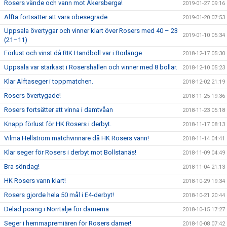
Rosers vände och vann mot Åkersberga!
2019-01-27 09:16
Alfta fortsätter att vara obesegrade.
2019-01-20 07:53
Uppsala övertygar och vinner klart över Rosers med 40 – 23
2019-01-10 05:34
(21–11)
Förlust och vinst då RIK Handboll var i Borlänge
2018-12-17 05:30
Uppsala var starkast i Rosershallen och vinner med 8 bollar.
2018-12-10 05:23
Klar Alftaseger i toppmatchen.
2018-12-02 21:19
Rosers övertygade!
2018-11-25 19:36
Rosers fortsätter att vinna i damtvåan
2018-11-23 05:18
Knapp förlust för HK Rosers i derbyt.
2018-11-17 08:13
Vilma Hellström matchvinnare då HK Rosers vann!
2018-11-14 04:41
Klar seger för Rosers i derbyt mot Bollstanäs!
2018-11-09 04:49
Bra söndag!
2018-11-04 21:13
HK Rosers vann klart!
2018-10-29 19:34
Rosers gjorde hela 50 mål i E4-derbyt!
2018-10-21 20:44
Delad poäng i Norrtälje för damerna
2018-10-15 17:27
Seger i hemmapremiären för Rosers damer!
2018-10-08 07:42