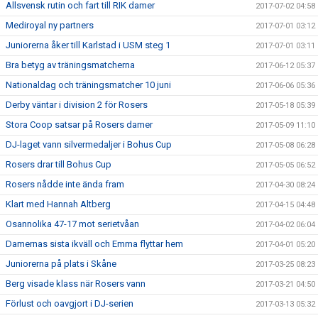
Allsvensk rutin och fart till RIK damer
2017-07-02 04:58
Mediroyal ny partners
2017-07-01 03:12
Juniorerna åker till Karlstad i USM steg 1
2017-07-01 03:11
Bra betyg av träningsmatcherna
2017-06-12 05:37
Nationaldag och träningsmatcher 10 juni
2017-06-06 05:36
Derby väntar i division 2 för Rosers
2017-05-18 05:39
Stora Coop satsar på Rosers damer
2017-05-09 11:10
DJ-laget vann silvermedaljer i Bohus Cup
2017-05-08 06:28
Rosers drar till Bohus Cup
2017-05-05 06:52
Rosers nådde inte ända fram
2017-04-30 08:24
Klart med Hannah Altberg
2017-04-15 04:48
Osannolika 47-17 mot serietvåan
2017-04-02 06:04
Damernas sista ikväll och Emma flyttar hem
2017-04-01 05:20
Juniorerna på plats i Skåne
2017-03-25 08:23
Berg visade klass när Rosers vann
2017-03-21 04:50
Förlust och oavgjort i DJ-serien
2017-03-13 05:32