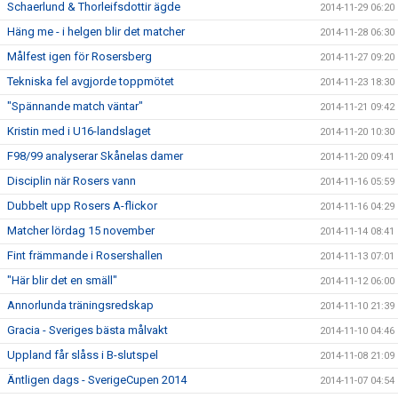
Schaerlund & Thorleifsdottir ägde
2014-11-29 06:20
Häng me - i helgen blir det matcher
2014-11-28 06:30
Målfest igen för Rosersberg
2014-11-27 09:20
Tekniska fel avgjorde toppmötet
2014-11-23 18:30
"Spännande match väntar"
2014-11-21 09:42
Kristin med i U16-landslaget
2014-11-20 10:30
F98/99 analyserar Skånelas damer
2014-11-20 09:41
Disciplin när Rosers vann
2014-11-16 05:59
Dubbelt upp Rosers A-flickor
2014-11-16 04:29
Matcher lördag 15 november
2014-11-14 08:41
Fint främmande i Rosershallen
2014-11-13 07:01
"Här blir det en smäll"
2014-11-12 06:00
Annorlunda träningsredskap
2014-11-10 21:39
Gracia - Sveriges bästa målvakt
2014-11-10 04:46
Uppland får slåss i B-slutspel
2014-11-08 21:09
Äntligen dags - SverigeCupen 2014
2014-11-07 04:54