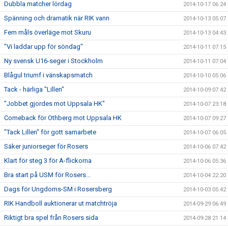
Dubbla matcher lördag
2014-10-17 06:24
Spänning och dramatik när RIK vann
2014-10-13 05:07
Fem måls överläge mot Skuru
2014-10-13 04:43
"Vi laddar upp för söndag"
2014-10-11 07:15
Ny svensk U16-seger i Stockholm
2014-10-11 07:04
Blågul triumf i vänskapsmatch
2014-10-10 05:06
Tack - härliga "Lillen"
2014-10-09 07:42
"Jobbet gjordes mot Uppsala HK"
2014-10-07 23:18
Comeback för Othberg mot Uppsala HK
2014-10-07 09:27
"Tack Lillen" för gott samarbete
2014-10-07 06:05
Säker juniorseger för Rosers
2014-10-06 07:42
Klart för steg 3 för A-flickorna
2014-10-06 05:36
Bra start på USM för Rosers...
2014-10-04 22:20
Dags för Ungdoms-SM i Rosersberg
2014-10-03 05:42
RIK Handboll auktionerar ut matchtröja
2014-09-29 06:49
Riktigt bra spel från Rosers sida
2014-09-28 21:14