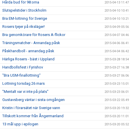
Hårda bud för 98:orna
2015-04-13 11:47
Slutspelstider i Stockholm
2015-04-10 10:41
Bra EM-lottning för Sverige
2015-04-10 10:21
Rosers tjejer på riksläger!
2015-04-09 05:56
Bra genomkörare för Rosers A-flickor
2015-04-07 04:46
Träningsmatcher - Annandag påsk
2015-04-06 06:41
Påskhandboll - annandag påsk
2015-04-04 06:42
Härliga Rosers - bäst i Uppland
2015-03-28 18:54
Handbollsfest i Fyrishov
2015-03-27 16:38
"Bra USM-finallottning"
2015-03-27 06:06
Lottning torsdag 26 mars
2015-03-23 15:01
"Mentalt var vi inte på plats"
2015-03-23 06:01
Gustavsberg väntar i sista omgången
2015-03-22 05:49
Kristin i förarsätet när Sverige vann
2015-03-20 19:32
Tillskott kommer från Ångermanland
2015-03-20 11:01
13 mål upp i epilogen
2015-03-20 05:52