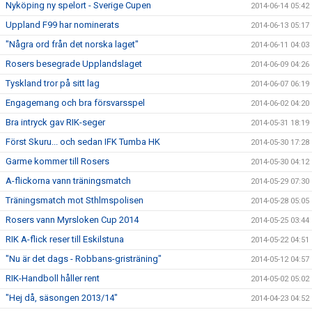
Nyköping ny spelort - Sverige Cupen
2014-06-14 05:42
Uppland F99 har nominerats
2014-06-13 05:17
"Några ord från det norska laget"
2014-06-11 04:03
Rosers besegrade Upplandslaget
2014-06-09 04:26
Tyskland tror på sitt lag
2014-06-07 06:19
Engagemang och bra försvarsspel
2014-06-02 04:20
Bra intryck gav RIK-seger
2014-05-31 18:19
Först Skuru... och sedan IFK Tumba HK
2014-05-30 17:28
Garme kommer till Rosers
2014-05-30 04:12
A-flickorna vann träningsmatch
2014-05-29 07:30
Träningsmatch mot Sthlmspolisen
2014-05-28 05:05
Rosers vann Myrsloken Cup 2014
2014-05-25 03:44
RIK A-flick reser till Eskilstuna
2014-05-22 04:51
"Nu är det dags - Robbans-gristräning"
2014-05-12 04:57
RIK-Handboll håller rent
2014-05-02 05:02
"Hej då, säsongen 2013/14"
2014-04-23 04:52