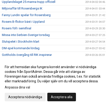
Upplandslaget 25-manna trupp officiell
2014-04-02 04:46
Miljonaffär till Rosersbergs IK
2014-04-01 03:44
Fanny Lundin spelar för Rosersberg
2014-03-31 21:42
Rosers B-flickor bäst i Uppland
2014-03-31 04:07
Rosers föll i semifinal
2014-03-29 20:30
Missa inte Serbien-Sverige torsdag
2014-03-27 07:25
Slutspelet i Stockholm klart
2014-03-27 04:54
DM-spel kommande lördag
2014-03-27 03:42
Gottholds övergång till RIK inspirerar
2014-03-26 05:01
Küller klar för Rosersbergs IK
2014-03-25 12:56
För att hemsidan ska fungera korrekt använder vi nödvändiga
Kristin tränar med Island
2014-03-24 08:57
cookies från SportAdmin. Dessa går inte att stänga av.
Ånyo mycket mål när RIK vann
2014-03-24 07:33
Föreningen kan också använda frivilliga cookies, t.ex. för statistik
eller marknadsföring. Du väljer själv om du vill acceptera dessa.
Hellström svarade för succé när RIK vann
2014-03-24 03:53
Anpassa dina val
"Sista grundseriematcherna söndag"
2014-03-23 04:54
Fullträff mot Skånela IF för Rosers-tjejer
2014-03-23 04:44
Acceptera nödvändiga
Acceptera alla
Rosersberg tar en hedrande tredje plats
2014-03-23 04:31