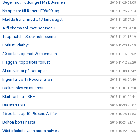
Seger mot Huddinge HK i DJ-serien
2015-11-29 09:05
Ny spelare till Rosers F98/99-lag
2015-11-26 20:13
Madde tränar med U17-landslaget
2015-11-25 07:24
A-flickorna föll mot Sorunda IF
2015-11-23 04:18
Toppmatch i Stockholmsserien
2015-11-21 18:19
Förlust i derbyt
2015-11-20 19:19
20 bollar upp mot Westermalm
2015-11-15 03:52
Flaggan i topp trots förlust
2015-11-12 22:20
Skuru väntar på bortaplan
2015-11-08 13:42
Ingen fullträff i Rosershallen
2015-11-06 04:40
Dicken blev en munsbit
2015-11-01 16:28
Klart för final i SHF
2015-11-01 04:44
Bra start i SHT
2015-10-30 23:07
16 bollar upp för Rosers A-flick
2015-10-25 17:53
Bolton borta nästa
2015-10-24 21:14
VästeråsIrsta vann andra halvlek
2015-10-22 05:36