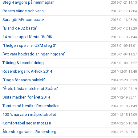
Steg 4 avgörs på hemmaplan
2015-01-21 14:13
Rosers vände och vann
2015-01-17 17:04
Sara gör MV-comeback
2015-01-16 08:26
"Bland de 32 bästa"
2015-01-12 12:29
14 bollar upp i första för RIK
2015-01-10 21:44
"I helgen spelar vi USM steg 3"
2015-01-09 16:01
"Att vara höjdrädd är ingen höjdare"
2015-01-04 11:27
Träning & teambildning...
2015-01-03 07:27
Rosersbergs IK A-flick 2014
2014-12-31 19:48
"Dags för andra halvlek"
2014-12-28 08:39
"Årets bästa match mot Spåret"
2014-12-21 04:19
Sista machen för året 2014
2014-12-19 23:11
Tomten på besök i Rosershallen
2014-12-18 21:49
100 % närvaro i målprotokollet
2014-12-15 12:09
Komfortabel seger mot EHF
2014-12-15 10:38
Åkersberga vann i Rosersberg
2014-12-15 07:01