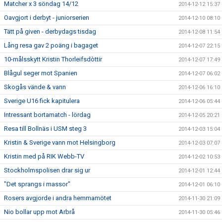
Matcher x 3 söndag 14/12
2014-12-12 15:37
Oavgjort i derbyt - juniorserien
2014-12-10 08:10
Tätt på given - derbydags tisdag
2014-12-08 11:54
Lång resa gav 2 poäng i bagaget
2014-12-07 22:15
10-målsskytt Kristin Thorleifsdòttir
2014-12-07 17:49
Blågul seger mot Spanien
2014-12-07 06:02
Skogås vände & vann
2014-12-06 16:10
Sverige U16 fick kapitulera
2014-12-06 05:44
Intressant bortamatch - lördag
2014-12-05 20:21
Resa till Bollnäs i USM steg 3
2014-12-03 15:04
Kristin & Sverige vann mot Helsingborg
2014-12-03 07:07
Kristin med på RIK Webb-TV
2014-12-02 10:53
Stockholmspolisen drar sig ur
2014-12-01 12:44
"Det sprangs i massor"
2014-12-01 06:10
Rosers avgjorde i andra hemmamötet
2014-11-30 21:09
Nio bollar upp mot Arbrå
2014-11-30 05:46