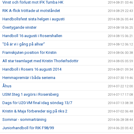
Vinst och förlust mot IFK Tumba HK
2014-08-31 03:46
RIK A-flick tröttade ut motståndet
2014-08-29 22:43
Handbollsfest sista helgen i augusti
2014-08-26 05:44
Övertygande vinster
2014-08-18 06:25
Handboll 16 augusti i Rosershallen
2014-08-15 06:21
"Då är vi i gång på allvar"
2014-08-12 06:12
Framskjuten position för Kristin
2014-08-06 00:38
All star teamlaget med Kristin Thorleifsdottir
2014-08-05 05:59
Handboll i Rosers 16 augusti 2014
2014-08-01 09:34
Hemmapremiär i båda serierna
2014-07-30 19:46
Åhus
2014-07-22 12:00
USM Steg 1 avgörs i Rosersberg
2014-07-17 17:08
Dags för U20-VM final idag söndag 13/7
2014-07-13 08:38
Kristin & Maja förbereder sig på riks 2
2014-07-02 06:48
Sommar - sommarträning
2014-06-28 08:44
Juniorhandboll för RIK F98/99
2014-06-20 05:42