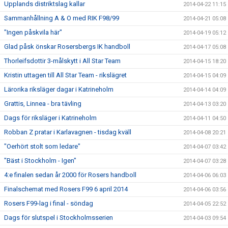
Upplands distriktslag kallar
2014-04-22 11:15
Sammanhållning A & O med RIK F98/99
2014-04-21 05:08
"Ingen påskvila här"
2014-04-19 05:12
Glad påsk önskar Rosersbergs IK handboll
2014-04-17 05:08
Thorleifsdottir 3-målskytt i All Star Team
2014-04-15 18:20
Kristin uttagen till All Star Team - rikslägret
2014-04-15 04:09
Lärorika riksläger dagar i Katrineholm
2014-04-14 04:09
Grattis, Linnea - bra tävling
2014-04-13 03:20
Dags för riksläger i Katrineholm
2014-04-11 04:50
Robban Z pratar i Karlavagnen - tisdag kväll
2014-04-08 20:21
"Oerhört stolt som ledare"
2014-04-07 03:42
"Bäst i Stockholm - Igen"
2014-04-07 03:28
4:e finalen sedan år 2000 för Rosers handboll
2014-04-06 06:03
Finalschemat med Rosers F99 6 april 2014
2014-04-06 03:56
Rosers F99-lag i final - söndag
2014-04-05 22:52
Dags för slutspel i Stockholmsserien
2014-04-03 09:54