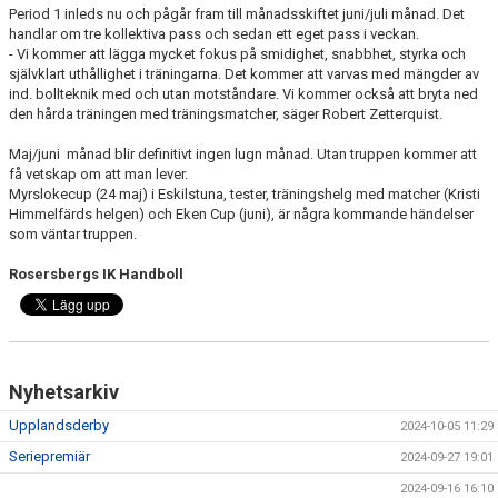
Period 1 inleds nu och pågår fram till månadsskiftet juni/juli månad. Det
KONTAKT
handlar om tre kollektiva pass och sedan ett eget pass i veckan.
- Vi kommer att lägga mycket fokus på smidighet, snabbhet, styrka och
DOKUMENT
självklart uthållighet i träningarna. Det kommer att varvas med mängder av
ind. bollteknik med och utan motståndare. Vi kommer också att bryta ned
den hårda träningen med träningsmatcher, säger Robert Zetterquist.
BILDGALLERI
Maj/juni månad blir definitivt ingen lugn månad. Utan truppen kommer att
MATCHER
få vetskap om att man lever.
Myrslokecup (24 maj) i Eskilstuna, tester, träningshelg med matcher (Kristi
Himmelfärds helgen) och Eken Cup (juni), är några kommande händelser
som väntar truppen.
Rosersbergs IK Handboll
Nyhetsarkiv
Upplandsderby
2024-10-05 11:29
Seriepremiär
2024-09-27 19:01
2024-09-16 16:10