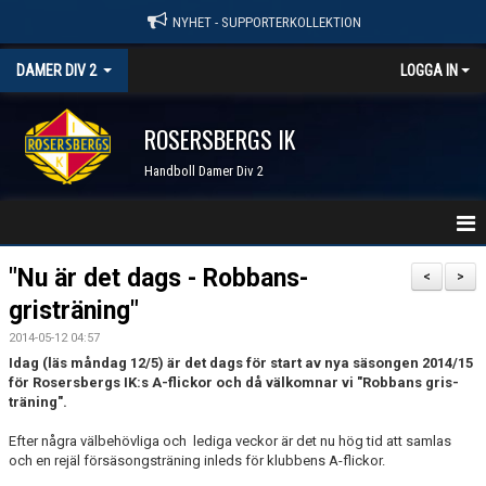
NYHET - SUPPORTERKOLLEKTION
DAMER DIV 2
LOGGA IN
ROSERSBERGS IK
Handboll Damer Div 2
STARTSIDA
"Nu är det dags - Robbans-
<
>
gristräning"
NYHETER
2014-05-12 04:57
KALENDER
Idag (läs måndag 12/5) är det dags för start av nya säsongen 2014/15
för Rosersbergs IK:s A-flickor och då välkomnar vi "Robbans gris-
träning".
TRUPPEN
Efter några välbehövliga och lediga veckor är det nu hög tid att samlas
SERIER & RESULTAT
och en rejäl försäsongsträning inleds för klubbens A-flickor.