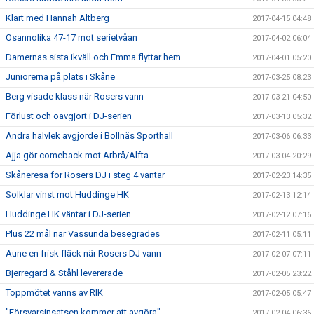
Klart med Hannah Altberg
2017-04-15 04:48
Osannolika 47-17 mot serietvåan
2017-04-02 06:04
Damernas sista ikväll och Emma flyttar hem
2017-04-01 05:20
Juniorerna på plats i Skåne
2017-03-25 08:23
Berg visade klass när Rosers vann
2017-03-21 04:50
Förlust och oavgjort i DJ-serien
2017-03-13 05:32
Andra halvlek avgjorde i Bollnäs Sporthall
2017-03-06 06:33
Ajja gör comeback mot Arbrå/Alfta
2017-03-04 20:29
Skåneresa för Rosers DJ i steg 4 väntar
2017-02-23 14:35
Solklar vinst mot Huddinge HK
2017-02-13 12:14
Huddinge HK väntar i DJ-serien
2017-02-12 07:16
Plus 22 mål när Vassunda besegrades
2017-02-11 05:11
Aune en frisk fläck när Rosers DJ vann
2017-02-07 07:11
Bjerregard & Ståhl levererade
2017-02-05 23:22
Toppmötet vanns av RIK
2017-02-05 05:47
"Försvarsinsatsen kommer att avgöra"
2017-02-04 06:36