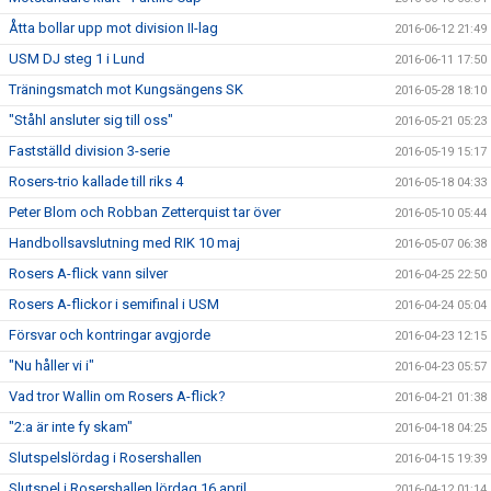
Åtta bollar upp mot division II-lag
2016-06-12 21:49
USM DJ steg 1 i Lund
2016-06-11 17:50
Träningsmatch mot Kungsängens SK
2016-05-28 18:10
"Ståhl ansluter sig till oss"
2016-05-21 05:23
Fastställd division 3-serie
2016-05-19 15:17
Rosers-trio kallade till riks 4
2016-05-18 04:33
Peter Blom och Robban Zetterquist tar över
2016-05-10 05:44
Handbollsavslutning med RIK 10 maj
2016-05-07 06:38
Rosers A-flick vann silver
2016-04-25 22:50
Rosers A-flickor i semifinal i USM
2016-04-24 05:04
Försvar och kontringar avgjorde
2016-04-23 12:15
"Nu håller vi i"
2016-04-23 05:57
Vad tror Wallin om Rosers A-flick?
2016-04-21 01:38
"2:a är inte fy skam"
2016-04-18 04:25
Slutspelslördag i Rosershallen
2016-04-15 19:39
Slutspel i Rosershallen lördag 16 april
2016-04-12 01:14