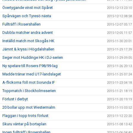
Övertygande vinst mot Spåret
2015-12-13 23:10
Spårvägen och Tyresö nästa
2015-12-12 08:58
Fullträff i Rosershallen
2015-12-07 05:17
Dubbla matcher andra advent
2015-12-05 11:57
Inställd match mot Skogås HK
2015-11-30 20:01
Jämnt & kryss i Högdalshallen
2015-11-29 17:39
Seger mot Huddinge HK i DJ-serien
2015-11-29 09:05
Ny spelare till Rosers F98/99-lag
2015-11-26 20:13
Madde tränar med U17-landslaget
2015-11-25 07:24
A-flickorna föll mot Sorunda IF
2015-11-23 04:18
Toppmatch i Stockholmsserien
2015-11-21 18:19
Förlust i derbyt
2015-11-20 19:19
20 bollar upp mot Westermalm
2015-11-15 03:52
Flaggan i topp trots förlust
2015-11-12 22:20
Skuru väntar på bortaplan
2015-11-08 13:42
Ingen fullträff i Rosershallen
2015-11-06 04:40