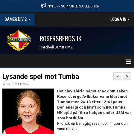
NYHET - SUPPORTERKOLLEKTION
DAMER DIV 2
LOGGA IN
ROSERSBERGS IK
Handboll Damer Div 2
STARTSIDA
Lysande spel mot Tumba
<
>
2016-03-20 19:56
NYHETER
Det blev aldrig något snack om saken.
Rosersbergs A-flickor vann klart mot
KALENDER
Tumba med 24-13 efter 12-4 i paus.
Den energi och kraft som IFK Tumba
TRUPPEN
HK bjöd på förra helgen under USM var
som bortblåst.
RIK fick en behaglig resa i 50 minuter och
SERIER & RESULTAT
vann rättvist.