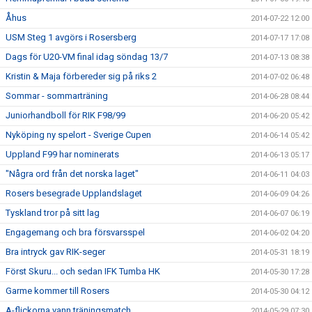
Åhus
2014-07-22 12:00
USM Steg 1 avgörs i Rosersberg
2014-07-17 17:08
Dags för U20-VM final idag söndag 13/7
2014-07-13 08:38
Kristin & Maja förbereder sig på riks 2
2014-07-02 06:48
Sommar - sommarträning
2014-06-28 08:44
Juniorhandboll för RIK F98/99
2014-06-20 05:42
Nyköping ny spelort - Sverige Cupen
2014-06-14 05:42
Uppland F99 har nominerats
2014-06-13 05:17
"Några ord från det norska laget"
2014-06-11 04:03
Rosers besegrade Upplandslaget
2014-06-09 04:26
Tyskland tror på sitt lag
2014-06-07 06:19
Engagemang och bra försvarsspel
2014-06-02 04:20
Bra intryck gav RIK-seger
2014-05-31 18:19
Först Skuru... och sedan IFK Tumba HK
2014-05-30 17:28
Garme kommer till Rosers
2014-05-30 04:12
A-flickorna vann träningsmatch
2014-05-29 07:30