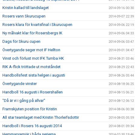
Kristin kallad till landslaget
2014-09-16 00:30
Rosers vann Skurucupen
2014-09-07 22:39
Rosers klara för kvartsfinal i Skurucupen
2014-09-06 22:19
Ny målvakt klar för Rosersbergs IK
2014-09-06 04:33
Dags för Skuru cupen
2014-09-06 03:47
Övertygande seger mot IF Hellton
2014-09-01 04:47
Vinst och förlust mot IFK Tumba HK
2014-08-31 03:46
RIK A-flick tröttade ut motståndet
2014-08-29 22:43
Handbollsfest sista helgen i augusti
2014-08-26 05:44
Övertygande vinster
2014-08-18 06:25
Handboll 16 augusti i Rosershallen
2014-08-15 06:21
"Då är vi i gång på allvar"
2014-08-12 06:12
Framskjuten position för Kristin
2014-08-06 00:38
All star teamlaget med Kristin Thorleifsdottir
2014-08-05 05:59
Handboll i Rosers 16 augusti 2014
2014-08-01 09:34
Hemmapremiär i båda serierna
2014-07-30 19:46