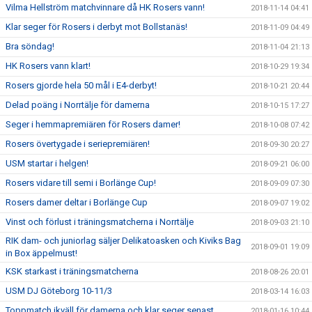
Vilma Hellström matchvinnare då HK Rosers vann!
2018-11-14 04:41
Klar seger för Rosers i derbyt mot Bollstanäs!
2018-11-09 04:49
Bra söndag!
2018-11-04 21:13
HK Rosers vann klart!
2018-10-29 19:34
Rosers gjorde hela 50 mål i E4-derbyt!
2018-10-21 20:44
Delad poäng i Norrtälje för damerna
2018-10-15 17:27
Seger i hemmapremiären för Rosers damer!
2018-10-08 07:42
Rosers övertygade i seriepremiären!
2018-09-30 20:27
USM startar i helgen!
2018-09-21 06:00
Rosers vidare till semi i Borlänge Cup!
2018-09-09 07:30
Rosers damer deltar i Borlänge Cup
2018-09-07 19:02
Vinst och förlust i träningsmatcherna i Norrtälje
2018-09-03 21:10
RIK dam- och juniorlag säljer Delikatoasken och Kiviks Bag
2018-09-01 19:09
in Box äppelmust!
KSK starkast i träningsmatcherna
2018-08-26 20:01
USM DJ Göteborg 10-11/3
2018-03-14 16:03
Toppmatch ikväll för damerna och klar seger senast
2018-01-16 10:44