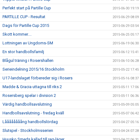
Perfekt start på Partille Cup
2015-06-30 19:19
PARTILLE CUP - Resultat
2015-06-29 08:09
Dags för Partille Cup 2015
2015-06-29 03:54
Skott kommer....
2015-06-25 05:17
Lottningen av Ungdoms-SM
2015-06-19 06:30
En stor handbollsfamilj
2015-06-12 15:41
Blågul träning i Rosershallen
2015-06-10 06:28
Serieindelning 2015/16 Stockholm
2015-05-22 17:45
U17-landslaget förbereder sig i Rosers
2015-05-16 08:37
Madde & Gracia uttagna till riks 2
2015-05-11 17:06
Rosersberg spelar i division 2
2015-05-11 06:36
Värdig handbollsavslutning
2015-05-09 05:05
Handbollsavslutning - fredag kväll
2015-05-07 06:42
Låååååååång handbollslördag
2015-04-27 05:16
Slutspel - Stockholmsserien
2015-04-24 07:28
Huusko Smeds kallad till reg-läger
2015-04-22 06:31