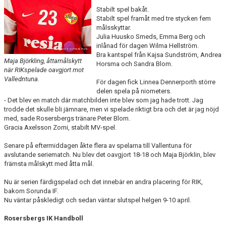
KONTAKT
Stabilt spel bakåt.
Stabilt spel framåt med tre stycken fem
målsskyttar.
DOKUMENT
Julia Huusko Smeds, Emma Berg och
inlånad för dagen Wilma Hellström.
BILDGALLERI
Bra kantspel från Kajsa Sundström, Andrea
Maja Björkling, åttamålskytt
Horsma och Sandra Blom.
när RIKspelade oavgjort mot
MATCHER
Valledntuna.
För dagen fick Linnea Dennerporth större
delen spela på niometers.
- Det blev en match där matchbilden inte blev som jag hade trott. Jag
trodde det skulle bli jämnare, men vi spelade riktigt bra och det är jag nöjd
med, sade Rosersbergs tränare Peter Blom.
Gracia Axelsson Zomi, stabilt MV-spel.
Senare på eftermiddagen åkte flera av spelarna till Vallentuna för
avslutande seriematch. Nu blev det oavgjort 18-18 och Maja Björklin, blev
främsta målskytt med åtta mål.
Nu är serien färdigspelad och det innebär en andra placering för RIK,
bakom Sorunda IF.
Nu väntar påskledigt och sedan väntar slutspel helgen 9-10 april.
Rosersbergs IK Handboll