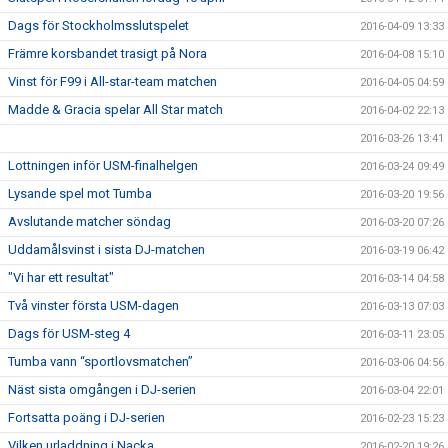
Dags för Stockholmsslutspelet
2016-04-09 13:33
Främre korsbandet trasigt på Nora
2016-04-08 15:10
Vinst för F99 i All-star-team matchen
2016-04-05 04:59
Madde & Gracia spelar All Star match
2016-04-02 22:13
2016-03-26 13:41
Lottningen inför USM-finalhelgen
2016-03-24 09:49
Lysande spel mot Tumba
2016-03-20 19:56
Avslutande matcher söndag
2016-03-20 07:26
Uddamålsvinst i sista DJ-matchen
2016-03-19 06:42
"Vi har ett resultat"
2016-03-14 04:58
Två vinster första USM-dagen
2016-03-13 07:03
Dags för USM-steg 4
2016-03-11 23:05
Tumba vann “sportlovsmatchen”
2016-03-06 04:56
Näst sista omgången i DJ-serien
2016-03-04 22:01
Fortsatta poäng i DJ-serien
2016-02-23 15:23
Vilken urladdning i Nacka
2016-02-20 19:26