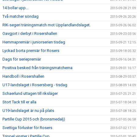
14 bollar upp...
2015-09-28 21:09
Två matcher söndag
2015-09-26 20:26
RIK-segeri träningsmatch mot Upplandlandslaget.
2015-09-26 06:02
Oavgjort i derbyt i Rosershallen
2015-09-23 03:56
Hemmapremiär i juniorserien tisdag
2015-09-21 12:15
Lyckad borta premiär för Rosers
2015-09-18 05:32
Dags för seriepremiär
2015-09-16 04:31
Positiva besked från träningsmatcherna
2015-09-01 16:17
Handboll i Rosershallen
2015-08-29 03:57
U17-landslaget i Rosersberg - tisdag
2015-08-09 14:09
Schaerlund uttagen till riksläger
2015-07-25 21:21
Stort Tack till er alla
2015-07-18 04:59
U19-landslaget är nu på plats
2015-07-08 18:25
Partille Cup 2015 och (bronsmedalj)
2015-07-05 06:58
Svettiga förluster för Rosers
2015-07-02 17:11
Trippel vinster i Partille Cup
2015-07-01 20:45