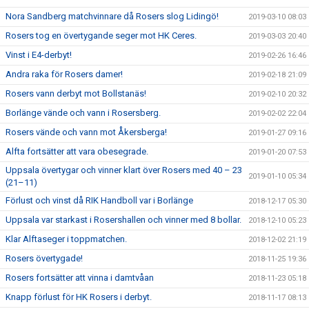
Nora Sandberg matchvinnare då Rosers slog Lidingö!
2019-03-10 08:03
Rosers tog en övertygande seger mot HK Ceres.
2019-03-03 20:40
Vinst i E4-derbyt!
2019-02-26 16:46
Andra raka för Rosers damer!
2019-02-18 21:09
Rosers vann derbyt mot Bollstanäs!
2019-02-10 20:32
Borlänge vände och vann i Rosersberg.
2019-02-02 22:04
Rosers vände och vann mot Åkersberga!
2019-01-27 09:16
Alfta fortsätter att vara obesegrade.
2019-01-20 07:53
Uppsala övertygar och vinner klart över Rosers med 40 – 23
2019-01-10 05:34
(21–11)
Förlust och vinst då RIK Handboll var i Borlänge
2018-12-17 05:30
Uppsala var starkast i Rosershallen och vinner med 8 bollar.
2018-12-10 05:23
Klar Alftaseger i toppmatchen.
2018-12-02 21:19
Rosers övertygade!
2018-11-25 19:36
Rosers fortsätter att vinna i damtvåan
2018-11-23 05:18
Knapp förlust för HK Rosers i derbyt.
2018-11-17 08:13