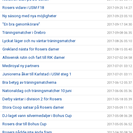
Rosers vidare i USM F18
2017-09-25 14:27
Ny säsong med nya möjligheter
2017-09-23 05:10
"En bra genomkörare"
2017-09-17 04:30
Träningsmatcher i Örebro
2017-09-08 06:35
Lyckat läger och nu väntar träningsmatcher
2017-08-26 05:10
Grekland nästa för Rosers damer
2017-08-15 05:40
Allsvensk rutin och fart till RIK damer
2017-07-02 04:58
Mediroyal ny partners
2017-07-01 03:12
Juniorerna åker till Karlstad i USM steg 1
2017-07-01 03:11
Bra betyg av träningsmatcherna
2017-06-12 05:37
Nationaldag och träningsmatcher 10 juni
2017-06-06 05:36
Derby väntar i division 2 för Rosers
2017-05-18 05:39
Stora Coop satsar på Rosers damer
2017-05-09 11:10
DJ-laget vann silvermedaljer i Bohus Cup
2017-05-08 06:28
Rosers drar till Bohus Cup
2017-05-05 06:52
Rosers nådde inte ända fram
2017-04-30 08:24