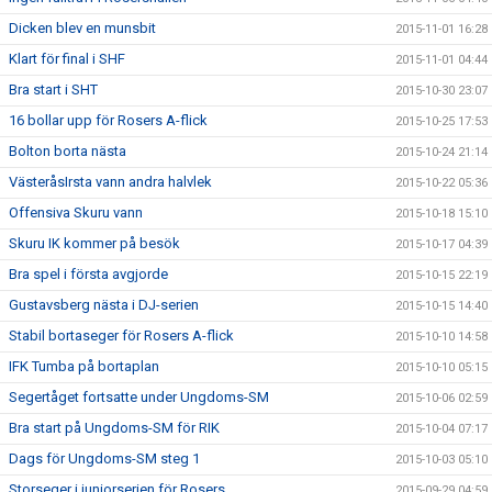
Dicken blev en munsbit
2015-11-01 16:28
Klart för final i SHF
2015-11-01 04:44
Bra start i SHT
2015-10-30 23:07
16 bollar upp för Rosers A-flick
2015-10-25 17:53
Bolton borta nästa
2015-10-24 21:14
VästeråsIrsta vann andra halvlek
2015-10-22 05:36
Offensiva Skuru vann
2015-10-18 15:10
Skuru IK kommer på besök
2015-10-17 04:39
Bra spel i första avgjorde
2015-10-15 22:19
Gustavsberg nästa i DJ-serien
2015-10-15 14:40
Stabil bortaseger för Rosers A-flick
2015-10-10 14:58
IFK Tumba på bortaplan
2015-10-10 05:15
Segertåget fortsatte under Ungdoms-SM
2015-10-06 02:59
Bra start på Ungdoms-SM för RIK
2015-10-04 07:17
Dags för Ungdoms-SM steg 1
2015-10-03 05:10
Storseger i juniorserien för Rosers
2015-09-29 04:59