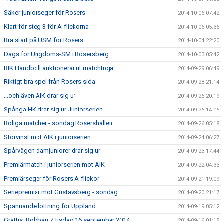
Säker juniorseger för Rosers
2014-10-06 07:42
Klart för steg 3 för A-flickorna
2014-10-06 05:36
Bra start på USM för Rosers...
2014-10-04 22:20
Dags för Ungdoms-SM i Rosersberg
2014-10-03 05:42
RIK Handboll auktionerar ut matchtröja
2014-09-29 06:49
Riktigt bra spel från Rosers sida
2014-09-28 21:14
...och även AIK drar sig ur
2014-09-26 20:19
Spånga HK drar sig ur Juniorserien
2014-09-26 14:06
Roliga matcher - söndag Rosershallen
2014-09-26 05:18
Storvinst mot AIK i juniorserien
2014-09-24 06:27
Spårvägen damjuniorer drar sig ur
2014-09-23 17:44
Premiärmatch i juniorserien mot AIK
2014-09-22 04:33
Premiärseger för Rosers A-flickor
2014-09-21 19:09
Seriepremiär mot Gustavsberg - söndag
2014-09-20 21:17
Spännande lottning för Uppland
2014-09-19 05:12
Grattis, Robban Z tisdag 16 september 2014
2014-09-16 01:15