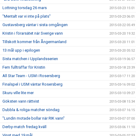
Lottning torsdag 26 mars
2015-03-23 15:01
"Mentalt var vi inte på plats"
2015-03-23 06:01
Gustavsberg väntar i sista omgången
2015-03-22 05:49
Kristin i förarsätet när Sverige vann
2015-03-20 19:32
Tillskott kommer från Ångermanland
2015-03-20 11:01
13 mål upp i epilogen
2015-03-20 05:52
Sista matchen i Upplandsserien
2015-03-19 06:57
Fem fullträffar för Kristin
2015-03-18 23:39
All Star Team - USM i Rosersberg
2015-03-17 11:20
Finalspel i USM väntar Rosersberg
2015-03-16 09:02
Skuru ville lite mer
2015-03-10 09:27
Göksten vann rättvist
2015-03-08 15:34
Dubbla & roliga matcher söndag
2015-03-07 16:15
"Lundin motade bollar när RIK vann"
2015-03-07 07:00
Derby-match fredag kväll
2015-03-06 11:10
Vinst med 19 mål
2015-03-05 07:53