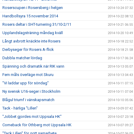
Roserscupen i Rosersberg i helgen
2014-10-24 07:32
Handbollsyra 15 november 2014
2014-10-22 08:12
Rosers deltar i SHT-turnering 31/10-2/11
2014-10-21 06:55
Upplandslagsträning måndag kväll
2014-10-20 10:49
Långt avbrott knäckte inte Rosers
2014-10-18 22:52
Derbyseger för Rosers A-flick
2014-10-18 21:58
Dubbla matcher lördag
2014-10-17 06:24
Spänning och dramatik när RIK vann
2014-10-13 05:07
Fem måls överläge mot Skuru
2014-10-13 04:43
"Vi laddar upp för söndag"
2014-10-11 07:15
Ny svensk U16-seger i Stockholm
2014-10-11 07:04
Blågul triumf i vänskapsmatch
2014-10-10 05:06
Tack - härliga "Lillen"
2014-10-09 07:42
"Jobbet gjordes mot Uppsala HK"
2014-10-07 23:18
Comeback för Othberg mot Uppsala HK
2014-10-07 09:27
"Tack Lillen" för gott samarbete
2014-10-07 06:05