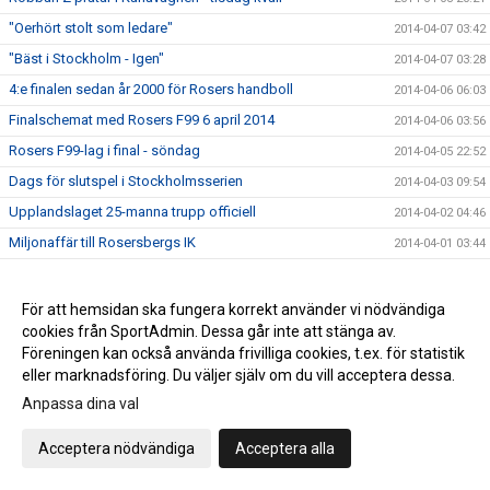
"Oerhört stolt som ledare"
2014-04-07 03:42
"Bäst i Stockholm - Igen"
2014-04-07 03:28
4:e finalen sedan år 2000 för Rosers handboll
2014-04-06 06:03
Finalschemat med Rosers F99 6 april 2014
2014-04-06 03:56
Rosers F99-lag i final - söndag
2014-04-05 22:52
Dags för slutspel i Stockholmsserien
2014-04-03 09:54
Upplandslaget 25-manna trupp officiell
2014-04-02 04:46
Miljonaffär till Rosersbergs IK
2014-04-01 03:44
Fanny Lundin spelar för Rosersberg
2014-03-31 21:42
Rosers B-flickor bäst i Uppland
2014-03-31 04:07
För att hemsidan ska fungera korrekt använder vi nödvändiga
cookies från SportAdmin. Dessa går inte att stänga av.
Rosers föll i semifinal
2014-03-29 20:30
Föreningen kan också använda frivilliga cookies, t.ex. för statistik
Missa inte Serbien-Sverige torsdag
2014-03-27 07:25
eller marknadsföring. Du väljer själv om du vill acceptera dessa.
Slutspelet i Stockholm klart
2014-03-27 04:54
Anpassa dina val
DM-spel kommande lördag
2014-03-27 03:42
Acceptera nödvändiga
Acceptera alla
Gottholds övergång till RIK inspirerar
2014-03-26 05:01
Küller klar för Rosersbergs IK
2014-03-25 12:56