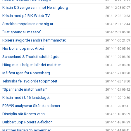
Kristin & Sverige vann mot Helsingborg
2014-12-03 07:07
Kristin med på RIK Webb-TV
2014-12-02 10:53
Stockholmspolisen drar sig ur
2014-12-01 12:44
"Det sprangs i massor"
2014-12-01 06:10
Rosers avgjorde i andra hemmamötet
2014-11-30 21:09
Nio bollar upp mot Arbrå
2014-11-30 05:46
Schaerlund & Thorleifsdottir ägde
2014-11-29 06:20
Häng me - i helgen blir det matcher
2014-11-28 06:30
Målfest igen för Rosersberg
2014-11-27 09:20
Tekniska fel avgjorde toppmötet
2014-11-23 18:30
"Spännande match väntar"
2014-11-21 09:42
Kristin med i U16-landslaget
2014-11-20 10:30
F98/99 analyserar Skånelas damer
2014-11-20 09:41
Disciplin när Rosers vann
2014-11-16 05:59
Dubbelt upp Rosers A-flickor
2014-11-16 04:29
Matcher lördag 15 november
2014-11-14 08:41