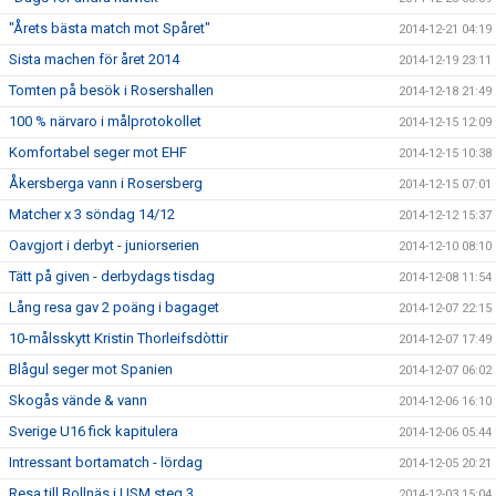
"Årets bästa match mot Spåret"
2014-12-21 04:19
Sista machen för året 2014
2014-12-19 23:11
Tomten på besök i Rosershallen
2014-12-18 21:49
100 % närvaro i målprotokollet
2014-12-15 12:09
Komfortabel seger mot EHF
2014-12-15 10:38
Åkersberga vann i Rosersberg
2014-12-15 07:01
Matcher x 3 söndag 14/12
2014-12-12 15:37
Oavgjort i derbyt - juniorserien
2014-12-10 08:10
Tätt på given - derbydags tisdag
2014-12-08 11:54
Lång resa gav 2 poäng i bagaget
2014-12-07 22:15
10-målsskytt Kristin Thorleifsdòttir
2014-12-07 17:49
Blågul seger mot Spanien
2014-12-07 06:02
Skogås vände & vann
2014-12-06 16:10
Sverige U16 fick kapitulera
2014-12-06 05:44
Intressant bortamatch - lördag
2014-12-05 20:21
Resa till Bollnäs i USM steg 3
2014-12-03 15:04