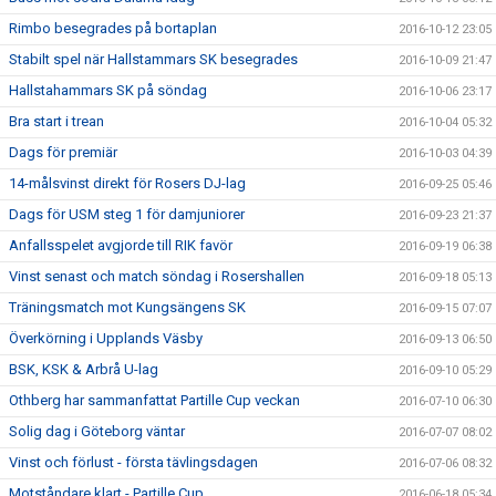
Rimbo besegrades på bortaplan
2016-10-12 23:05
Stabilt spel när Hallstammars SK besegrades
2016-10-09 21:47
Hallstahammars SK på söndag
2016-10-06 23:17
Bra start i trean
2016-10-04 05:32
Dags för premiär
2016-10-03 04:39
14-målsvinst direkt för Rosers DJ-lag
2016-09-25 05:46
Dags för USM steg 1 för damjuniorer
2016-09-23 21:37
Anfallsspelet avgjorde till RIK favör
2016-09-19 06:38
Vinst senast och match söndag i Rosershallen
2016-09-18 05:13
Träningsmatch mot Kungsängens SK
2016-09-15 07:07
Överkörning i Upplands Väsby
2016-09-13 06:50
BSK, KSK & Arbrå U-lag
2016-09-10 05:29
Othberg har sammanfattat Partille Cup veckan
2016-07-10 06:30
Solig dag i Göteborg väntar
2016-07-07 08:02
Vinst och förlust - första tävlingsdagen
2016-07-06 08:32
Motståndare klart - Partille Cup
2016-06-18 05:34