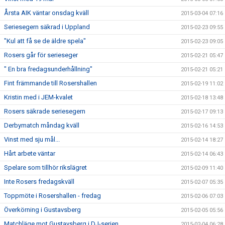
Årsta AIK väntar onsdag kväll
2015-03-04 07:16
Seriesegern säkrad i Uppland
2015-02-23 09:55
"Kul att få se de äldre spela"
2015-02-23 09:05
Rosers går för serieseger
2015-02-21 05:47
" En bra fredagsunderhållning"
2015-02-21 05:21
Fint främmande till Rosershallen
2015-02-19 11:02
Kristin med i JEM-kvalet
2015-02-18 13:48
Rosers säkrade seriesegern
2015-02-17 09:13
Derbymatch måndag kväll
2015-02-16 14:53
Vinst med sju mål...
2015-02-14 18:27
Hårt arbete väntar
2015-02-14 06:43
Spelare som tillhör rikslägret
2015-02-09 11:40
Inte Rosers fredagskväll
2015-02-07 05:35
Toppmöte i Rosershallen - fredag
2015-02-06 07:03
Överkörning i Gustavsberg
2015-02-05 05:56
Matchläge mot Gustavsberg i DJ-serien
2015-02-04 06:28