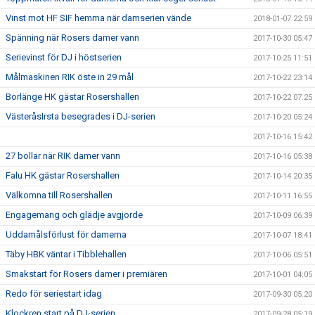
Vinst mot HF SIF hemma när damserien vände
2018-01-07 22:59
Spänning när Rosers damer vann
2017-10-30 05:47
Serievinst för DJ i höstserien
2017-10-25 11:51
Målmaskinen RIK öste in 29 mål
2017-10-22 23:14
Borlänge HK gästar Rosershallen
2017-10-22 07:25
VästeråsIrsta besegrades i DJ-serien
2017-10-20 05:24
2017-10-16 15:42
27 bollar när RIK damer vann
2017-10-16 05:38
Falu HK gästar Rosershallen
2017-10-14 20:35
Välkomna till Rosershallen
2017-10-11 16:55
Engagemang och glädje avgjorde
2017-10-09 06:39
Uddamålsförlust för damerna
2017-10-07 18:41
Täby HBK väntar i Tibblehallen
2017-10-06 05:51
Smakstart för Rosers damer i premiären
2017-10-01 04:05
Redo för seriestart idag
2017-09-30 05:20
Klockren start på DJ-serien
2017-09-28 05:19