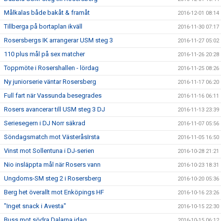
Målkalas både bakåt & framåt
2016-12-01 08:14
Tillberga på bortaplan ikväll
2016-11-30 07:17
Rosersbergs IK arrangerar USM steg 3
2016-11-27 05:02
110 plus mål på sex matcher
2016-11-26 20:28
Toppmöte i Rosershallen - lördag
2016-11-25 08:26
Ny juniorserie väntar Rosersberg
2016-11-17 06:20
Full fart när Vassunda besegrades
2016-11-16 06:11
Rosers avancerar till USM steg 3 DJ
2016-11-13 23:39
Seriesegern i DJ Norr säkrad
2016-11-07 05:56
Söndagsmatch mot VästeråsIrsta
2016-11-05 16:50
Vinst mot Sollentuna i DJ-serien
2016-10-28 21:21
Nio insläppta mål när Rosers vann
2016-10-23 18:31
Ungdoms-SM steg 2 i Rosersberg
2016-10-20 05:36
Berg het överallt mot Enköpings HF
2016-10-16 23:26
"Inget snack i Avesta"
2016-10-15 22:30
Buss mot södra Dalarna idag
2016-10-15 06:12