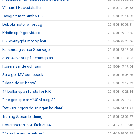
Vinnare i Hackstahallen
2015-02-01 05:33
Oavgjort mot Rimbo HK
2015-01-31 14:13
Dubbla matcher lördag
2015-01-30 05:31
Kristin springer vidare
2015-01-29 13:25
RIK övertygde mot Spåret
2015-01-25 20:06
På söndag väntar Spårvägen
2015-01-23 16:06
Steg 4 avgörs på hemmaplan
2015-01-21 14:13
Rosers vände och vann
2015-01-17 17:04
Sara gör MV-comeback
2015-01-16 08:26
"Bland de 32 bästa"
2015-01-12 12:29
14 bollar upp i första för RIK
2015-01-10 21:44
"I helgen spelar vi USM steg 3"
2015-01-09 16:01
"Att vara höjdrädd är ingen höjdare"
2015-01-04 11:27
Träning & teambildning...
2015-01-03 07:27
Rosersbergs IK A-flick 2014
2014-12-31 19:48
"Dags för andra halvlek"
2014-12-28 08:39