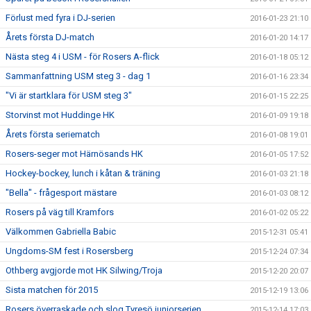
Förlust med fyra i DJ-serien
2016-01-23 21:10
Årets första DJ-match
2016-01-20 14:17
Nästa steg 4 i USM - för Rosers A-flick
2016-01-18 05:12
Sammanfattning USM steg 3 - dag 1
2016-01-16 23:34
"Vi är startklara för USM steg 3"
2016-01-15 22:25
Storvinst mot Huddinge HK
2016-01-09 19:18
Årets första seriematch
2016-01-08 19:01
Rosers-seger mot Härnösands HK
2016-01-05 17:52
Hockey-bockey, lunch i kåtan & träning
2016-01-03 21:18
"Bella" - frågesport mästare
2016-01-03 08:12
Rosers på väg till Kramfors
2016-01-02 05:22
Välkommen Gabriella Babic
2015-12-31 05:41
Ungdoms-SM fest i Rosersberg
2015-12-24 07:34
Othberg avgjorde mot HK Silwing/Troja
2015-12-20 20:07
Sista matchen för 2015
2015-12-19 13:06
Rosers överraskade och slog Tyresö juniorserien
2015-12-14 17:03