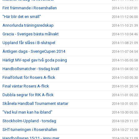
Fint främmande i Rosershallen
2014-11-13 07:01
"Här blir det en smäll"
2014-11-12 06:00
Annorlunda träningsredskap
2014-11-10 21:39
Gracia - Sveriges bästa målvakt
2014-11-10 04:46
Uppland får slåss i B-slutspel
2014-11-08 21:09
Äntligen dags - SverigeCupen 2014
2014-11-07 04:54
Härligt MV-spel gav två goda poäng
2014-11-05 05:58
Handbollsmatcher - tisdag kväll
2014-11-04 00:12
Finalförlust för Rosers A-flick
2014-11-03 05:30
Final väntar Rosers A-flick
2014-11-01 20:14
Dubbla segrar för RIK A-flick
2014-11-01 05:22
Skånela Handball Tournament startar
2014-10-31 05:51
"Vad kul man kan ha ibland"
2014-10-30 05:55
Stockholm-Uppland - torsdag
2014-10-29 11:07
SHT-turneringen i Rosershallen
2014-10-27 10:38
Handbollsyran 15/11 - ännu mer
2014-10-24 11:09