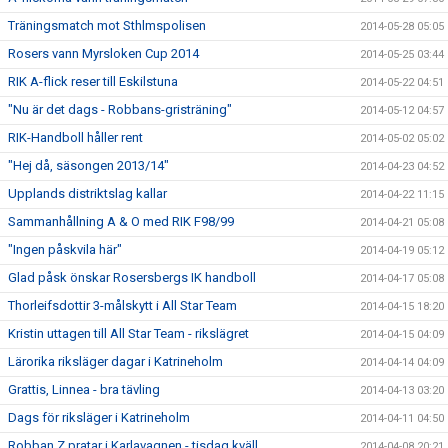
Träningsmatch mot Sthlmspolisen
2014-05-28 05:05
Rosers vann Myrsloken Cup 2014
2014-05-25 03:44
RIK A-flick reser till Eskilstuna
2014-05-22 04:51
"Nu är det dags - Robbans-gristräning"
2014-05-12 04:57
RIK-Handboll håller rent
2014-05-02 05:02
"Hej då, säsongen 2013/14"
2014-04-23 04:52
Upplands distriktslag kallar
2014-04-22 11:15
Sammanhållning A & O med RIK F98/99
2014-04-21 05:08
"Ingen påskvila här"
2014-04-19 05:12
Glad påsk önskar Rosersbergs IK handboll
2014-04-17 05:08
Thorleifsdottir 3-målskytt i All Star Team
2014-04-15 18:20
Kristin uttagen till All Star Team - rikslägret
2014-04-15 04:09
Lärorika riksläger dagar i Katrineholm
2014-04-14 04:09
Grattis, Linnea - bra tävling
2014-04-13 03:20
Dags för riksläger i Katrineholm
2014-04-11 04:50
Robban Z pratar i Karlavagnen - tisdag kväll
2014-04-08 20:21