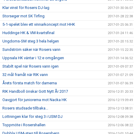
Klar vinst för Rosers DJ-lag
2017-01-30 06:07
Storseger mot SK Tirfing
2017-01-28 22:38
5-1-spelet blev ett vinnarkoncept mot HHK
2017-01-25 06:31
Huddinge HK & VM-kvartsfinal
2017-01-24 11:46
Ungdoms-SM steg 3 hela helgen
2017-01-20 15:32
Sundström säker när Rosers vann
2017-01-15 22:35
Uppsala HK väntar i 12:e omgången
2017-01-14 06:52
Stabilt spel när Rosers vann igen
2017-01-09 07:37
32 mål framåt när RIK vann
2017-01-07 21:09
Årets första match för damerna
2017-01-07 06:39
RIK Handboll önskar Gott Nytt År 2017
2016-12-31 20:33
Oavgjort för juniorerna mot Nacka HK
2016-12-19 09:49
Rosers studsade tillbaka...
2016-12-13 08:51
Lottningen klar för steg 3 i USM DJ
2016-12-08 09:38
Toppmöte i Rosershallen
2016-12-06 08:22
Dubbla USM-steg till Rosersberg
2016-12-01 10:44