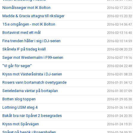
Niomålsseger mot IK Bolton
2016-02-17 22:21
Madde & Gracia uttagna till riksläger
2016-02-15 20:32
15:e omgången - mot IK Bolton
2016-02-14 06:47
Bortavinst med ett mål
2016-02-13 16:40
Fina trenden håller i sig i DJ-serien
2016-02-10 14:59
Skånela IF på tisdag kväll
2016-02-08 20:23
Seger mot Westermalm i F99-serien
2016-02-07 19:16
"Vi går för seger"
2016-02-04 22:48
Kryss mot VästeråsIrsta i DJ-serien
2016-02-01 08:23
Rosers vann bortamatch övertygande
2016-01-31 04:12
Serieledarna väntar på bortaplan
2016-01-30 07:09
Botten slog toppen
2016-01-29 05:30
Lottning USM steg 4
2016-01-26 14:53
Bakåt bra när Spåret 2 besegrades
2016-01-24 20:35
Kryss mot Spårvägen
2016-01-24 19:31
Spåret på besök i Rosershallen
2016-01-24 09:31