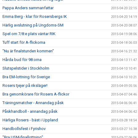
Pappa Anders sammanfattar
2015-04-20 22:15
Emma Berg - klar för Rosersbergs IK
2015-04-20 14:19
Härlig avslutning på Ungdoms-SM
2015-04-20 08:07
Spel om 7/8:e plats väntar RIK
2015-04-19 08:06
Tuff start för A-flickorna
2015-04-18 06:03
"Nu är finalstunden kommen"
2015-04-16 21:32
Hårda bud för 98:orna
2015-04-13 11:47
Slutspelstider i Stockholm
2015-04-10 10:41
Bra EM-lottning för Sverige
2015-04-10 10:21
Rosers tjejer på riksläger!
2015-04-09 05:56
Bra genomkörare för Rosers A-flickor
2015-04-07 04:46
Träningsmatcher - Annandag påsk
2015-04-06 06:41
Påskhandboll - annandag påsk
2015-04-04 06:42
Härliga Rosers - bäst i Uppland
2015-03-28 18:54
Handbollsfest i Fyrishov
2015-03-27 16:38
"Bra USM-finallottning"
2015-03-27 06:06