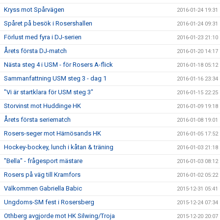
Kryss mot Spårvägen
2016-01-24 19:31
Spåret på besök i Rosershallen
2016-01-24 09:31
Förlust med fyra i DJ-serien
2016-01-23 21:10
Årets första DJ-match
2016-01-20 14:17
Nästa steg 4 i USM - för Rosers A-flick
2016-01-18 05:12
Sammanfattning USM steg 3 - dag 1
2016-01-16 23:34
"Vi är startklara för USM steg 3"
2016-01-15 22:25
Storvinst mot Huddinge HK
2016-01-09 19:18
Årets första seriematch
2016-01-08 19:01
Rosers-seger mot Härnösands HK
2016-01-05 17:52
Hockey-bockey, lunch i kåtan & träning
2016-01-03 21:18
"Bella" - frågesport mästare
2016-01-03 08:12
Rosers på väg till Kramfors
2016-01-02 05:22
Välkommen Gabriella Babic
2015-12-31 05:41
Ungdoms-SM fest i Rosersberg
2015-12-24 07:34
Othberg avgjorde mot HK Silwing/Troja
2015-12-20 20:07