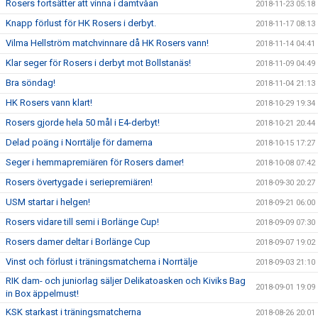
Rosers fortsätter att vinna i damtvåan
2018-11-23 05:18
Knapp förlust för HK Rosers i derbyt.
2018-11-17 08:13
Vilma Hellström matchvinnare då HK Rosers vann!
2018-11-14 04:41
Klar seger för Rosers i derbyt mot Bollstanäs!
2018-11-09 04:49
Bra söndag!
2018-11-04 21:13
HK Rosers vann klart!
2018-10-29 19:34
Rosers gjorde hela 50 mål i E4-derbyt!
2018-10-21 20:44
Delad poäng i Norrtälje för damerna
2018-10-15 17:27
Seger i hemmapremiären för Rosers damer!
2018-10-08 07:42
Rosers övertygade i seriepremiären!
2018-09-30 20:27
USM startar i helgen!
2018-09-21 06:00
Rosers vidare till semi i Borlänge Cup!
2018-09-09 07:30
Rosers damer deltar i Borlänge Cup
2018-09-07 19:02
Vinst och förlust i träningsmatcherna i Norrtälje
2018-09-03 21:10
RIK dam- och juniorlag säljer Delikatoasken och Kiviks Bag
2018-09-01 19:09
in Box äppelmust!
KSK starkast i träningsmatcherna
2018-08-26 20:01