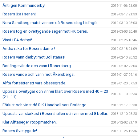
Äntligen Kommunderby!
2019-11-06 21:00
Rosers 3:a i serien!
2019-03-17 21:33
Nora Sandberg matchvinnare då Rosers slog Lidingö!
2019-03-10 08:03
Rosers tog en övertygande seger mot HK Ceres.
2019-03-03 20:40
Vinst i E4-derbyt!
2019-02-26 16:46
Andra raka för Rosers damer!
2019-02-18 21:09
Rosers vann derbyt mot Bollstanäs!
2019-02-10 20:32
Borlänge vände och vann i Rosersberg.
2019-02-02 22:04
Rosers vände och vann mot Åkersberga!
2019-01-27 09:16
Alfta fortsätter att vara obesegrade.
2019-01-20 07:53
Uppsala övertygar och vinner klart över Rosers med 40 – 23
2019-01-10 05:34
(21–11)
Förlust och vinst då RIK Handboll var i Borlänge
2018-12-17 05:30
Uppsala var starkast i Rosershallen och vinner med 8 bollar.
2018-12-10 05:23
Klar Alftaseger i toppmatchen.
2018-12-02 21:19
Rosers övertygade!
2018-11-25 19:36