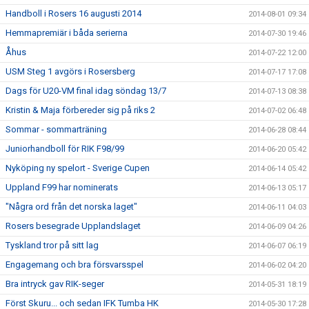
Handboll i Rosers 16 augusti 2014
2014-08-01 09:34
Hemmapremiär i båda serierna
2014-07-30 19:46
Åhus
2014-07-22 12:00
USM Steg 1 avgörs i Rosersberg
2014-07-17 17:08
Dags för U20-VM final idag söndag 13/7
2014-07-13 08:38
Kristin & Maja förbereder sig på riks 2
2014-07-02 06:48
Sommar - sommarträning
2014-06-28 08:44
Juniorhandboll för RIK F98/99
2014-06-20 05:42
Nyköping ny spelort - Sverige Cupen
2014-06-14 05:42
Uppland F99 har nominerats
2014-06-13 05:17
"Några ord från det norska laget"
2014-06-11 04:03
Rosers besegrade Upplandslaget
2014-06-09 04:26
Tyskland tror på sitt lag
2014-06-07 06:19
Engagemang och bra försvarsspel
2014-06-02 04:20
Bra intryck gav RIK-seger
2014-05-31 18:19
Först Skuru... och sedan IFK Tumba HK
2014-05-30 17:28