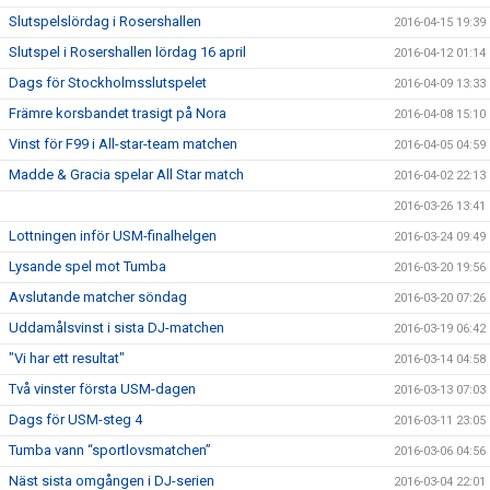
Slutspelslördag i Rosershallen
2016-04-15 19:39
Slutspel i Rosershallen lördag 16 april
2016-04-12 01:14
Dags för Stockholmsslutspelet
2016-04-09 13:33
Främre korsbandet trasigt på Nora
2016-04-08 15:10
Vinst för F99 i All-star-team matchen
2016-04-05 04:59
Madde & Gracia spelar All Star match
2016-04-02 22:13
2016-03-26 13:41
Lottningen inför USM-finalhelgen
2016-03-24 09:49
Lysande spel mot Tumba
2016-03-20 19:56
Avslutande matcher söndag
2016-03-20 07:26
Uddamålsvinst i sista DJ-matchen
2016-03-19 06:42
"Vi har ett resultat"
2016-03-14 04:58
Två vinster första USM-dagen
2016-03-13 07:03
Dags för USM-steg 4
2016-03-11 23:05
Tumba vann “sportlovsmatchen”
2016-03-06 04:56
Näst sista omgången i DJ-serien
2016-03-04 22:01