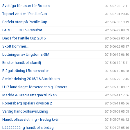
Svettiga förluster för Rosers
2015-07-02 17:11
Trippel vinster i Partille Cup
2015-07-01 20:45
Perfekt start på Partille Cup
2015-06-30 19:19
PARTILLE CUP - Resultat
2015-06-29 08:09
Dags för Partille Cup 2015
2015-06-29 03:54
Skott kommer....
2015-06-25 05:17
Lottningen av Ungdoms-SM
2015-06-19 06:30
En stor handbollsfamilj
2015-06-12 15:41
Blågul träning i Rosershallen
2015-06-10 06:28
Serieindelning 2015/16 Stockholm
2015-05-22 17:45
U17-landslaget förbereder sig i Rosers
2015-05-16 08:37
Madde & Gracia uttagna till riks 2
2015-05-11 17:06
Rosersberg spelar i division 2
2015-05-11 06:36
Värdig handbollsavslutning
2015-05-09 05:05
Handbollsavslutning - fredag kväll
2015-05-07 06:42
Låååååååång handbollslördag
2015-04-27 05:16