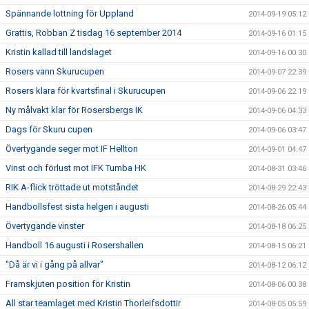
Spännande lottning för Uppland
2014-09-19 05:12
Grattis, Robban Z tisdag 16 september 2014
2014-09-16 01:15
Kristin kallad till landslaget
2014-09-16 00:30
Rosers vann Skurucupen
2014-09-07 22:39
Rosers klara för kvartsfinal i Skurucupen
2014-09-06 22:19
Ny målvakt klar för Rosersbergs IK
2014-09-06 04:33
Dags för Skuru cupen
2014-09-06 03:47
Övertygande seger mot IF Hellton
2014-09-01 04:47
Vinst och förlust mot IFK Tumba HK
2014-08-31 03:46
RIK A-flick tröttade ut motståndet
2014-08-29 22:43
Handbollsfest sista helgen i augusti
2014-08-26 05:44
Övertygande vinster
2014-08-18 06:25
Handboll 16 augusti i Rosershallen
2014-08-15 06:21
"Då är vi i gång på allvar"
2014-08-12 06:12
Framskjuten position för Kristin
2014-08-06 00:38
All star teamlaget med Kristin Thorleifsdottir
2014-08-05 05:59