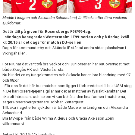
KONTAKT
DOKUMENT
Madde Lindgren och Alexandra Schaserlund, är tillbaka efter förra veckans
sjukdomar.
BILDGALLERI
Det är tätt på given för Rosersbergs F98/99-lag.
I söndags besegrades Westermalm i F99-serien och på tisdag kväll
kl: 20.15 är det dags för match i DJ-serien.
MATCHER
Dags för kommunderby och Skånela IF står på andra sidan planhalvan i
Vikingahallen.
För RIK har det varit två bra veckor och i juniorserien har RIK övertygat mot
både Skogås HK och VästeråsIrsta.
Nu blir det en ny tungviktsmatch och Skånela har en bra blandning med 97
och 98:or.
- För oss är det här bra matcher som ligger i förberedelse till bl a USM steg
4. De här Rosers-tjejerna gillar när det är matcher av fysiskt karaktär. Det
ska bli intressant och se om vi kan behålla den fina formen i matcherna,
säger Rosersbergs tränare Robban Zetterquist.
Tillbaka i laget efter sjukdom är både Madeleine Lindgren och Alexandra
Schaerlund.
Bra MV-spel från både Wilma Alderus och Gracia Axelsson Zomi
välkomnar vi.
Avkast kl; 20.15 i Vikingahallen.