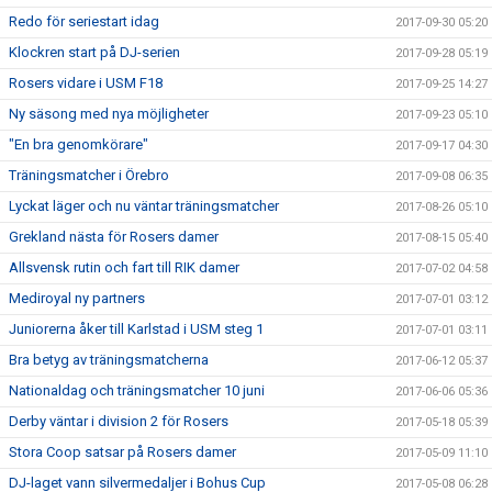
Redo för seriestart idag
2017-09-30 05:20
Klockren start på DJ-serien
2017-09-28 05:19
Rosers vidare i USM F18
2017-09-25 14:27
Ny säsong med nya möjligheter
2017-09-23 05:10
"En bra genomkörare"
2017-09-17 04:30
Träningsmatcher i Örebro
2017-09-08 06:35
Lyckat läger och nu väntar träningsmatcher
2017-08-26 05:10
Grekland nästa för Rosers damer
2017-08-15 05:40
Allsvensk rutin och fart till RIK damer
2017-07-02 04:58
Mediroyal ny partners
2017-07-01 03:12
Juniorerna åker till Karlstad i USM steg 1
2017-07-01 03:11
Bra betyg av träningsmatcherna
2017-06-12 05:37
Nationaldag och träningsmatcher 10 juni
2017-06-06 05:36
Derby väntar i division 2 för Rosers
2017-05-18 05:39
Stora Coop satsar på Rosers damer
2017-05-09 11:10
DJ-laget vann silvermedaljer i Bohus Cup
2017-05-08 06:28