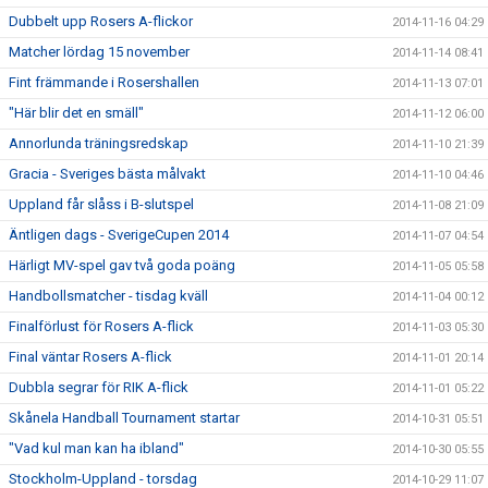
Dubbelt upp Rosers A-flickor
2014-11-16 04:29
Matcher lördag 15 november
2014-11-14 08:41
Fint främmande i Rosershallen
2014-11-13 07:01
"Här blir det en smäll"
2014-11-12 06:00
Annorlunda träningsredskap
2014-11-10 21:39
Gracia - Sveriges bästa målvakt
2014-11-10 04:46
Uppland får slåss i B-slutspel
2014-11-08 21:09
Äntligen dags - SverigeCupen 2014
2014-11-07 04:54
Härligt MV-spel gav två goda poäng
2014-11-05 05:58
Handbollsmatcher - tisdag kväll
2014-11-04 00:12
Finalförlust för Rosers A-flick
2014-11-03 05:30
Final väntar Rosers A-flick
2014-11-01 20:14
Dubbla segrar för RIK A-flick
2014-11-01 05:22
Skånela Handball Tournament startar
2014-10-31 05:51
"Vad kul man kan ha ibland"
2014-10-30 05:55
Stockholm-Uppland - torsdag
2014-10-29 11:07