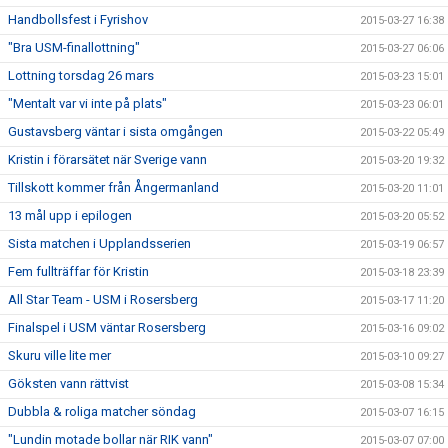
Handbollsfest i Fyrishov
2015-03-27 16:38
"Bra USM-finallottning"
2015-03-27 06:06
Lottning torsdag 26 mars
2015-03-23 15:01
"Mentalt var vi inte på plats"
2015-03-23 06:01
Gustavsberg väntar i sista omgången
2015-03-22 05:49
Kristin i förarsätet när Sverige vann
2015-03-20 19:32
Tillskott kommer från Ångermanland
2015-03-20 11:01
13 mål upp i epilogen
2015-03-20 05:52
Sista matchen i Upplandsserien
2015-03-19 06:57
Fem fullträffar för Kristin
2015-03-18 23:39
All Star Team - USM i Rosersberg
2015-03-17 11:20
Finalspel i USM väntar Rosersberg
2015-03-16 09:02
Skuru ville lite mer
2015-03-10 09:27
Göksten vann rättvist
2015-03-08 15:34
Dubbla & roliga matcher söndag
2015-03-07 16:15
"Lundin motade bollar när RIK vann"
2015-03-07 07:00