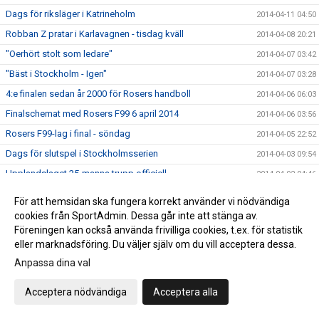
Dags för riksläger i Katrineholm
2014-04-11 04:50
Robban Z pratar i Karlavagnen - tisdag kväll
2014-04-08 20:21
"Oerhört stolt som ledare"
2014-04-07 03:42
"Bäst i Stockholm - Igen"
2014-04-07 03:28
4:e finalen sedan år 2000 för Rosers handboll
2014-04-06 06:03
Finalschemat med Rosers F99 6 april 2014
2014-04-06 03:56
Rosers F99-lag i final - söndag
2014-04-05 22:52
Dags för slutspel i Stockholmsserien
2014-04-03 09:54
Upplandslaget 25-manna trupp officiell
2014-04-02 04:46
Miljonaffär till Rosersbergs IK
2014-04-01 03:44
För att hemsidan ska fungera korrekt använder vi nödvändiga
Fanny Lundin spelar för Rosersberg
2014-03-31 21:42
cookies från SportAdmin. Dessa går inte att stänga av.
Föreningen kan också använda frivilliga cookies, t.ex. för statistik
Rosers B-flickor bäst i Uppland
2014-03-31 04:07
eller marknadsföring. Du väljer själv om du vill acceptera dessa.
Rosers föll i semifinal
2014-03-29 20:30
Anpassa dina val
Missa inte Serbien-Sverige torsdag
2014-03-27 07:25
Acceptera nödvändiga
Acceptera alla
Slutspelet i Stockholm klart
2014-03-27 04:54
DM-spel kommande lördag
2014-03-27 03:42