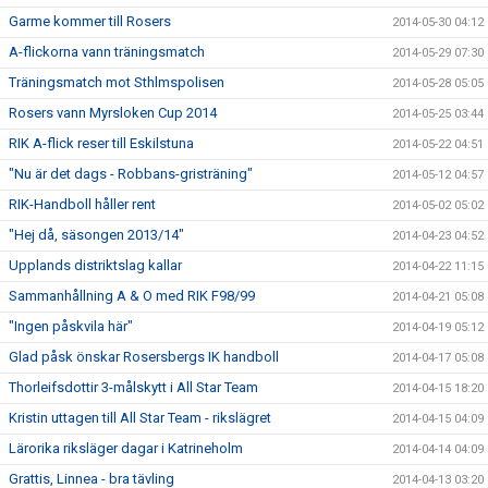
Garme kommer till Rosers
2014-05-30 04:12
A-flickorna vann träningsmatch
2014-05-29 07:30
Träningsmatch mot Sthlmspolisen
2014-05-28 05:05
Rosers vann Myrsloken Cup 2014
2014-05-25 03:44
RIK A-flick reser till Eskilstuna
2014-05-22 04:51
"Nu är det dags - Robbans-gristräning"
2014-05-12 04:57
RIK-Handboll håller rent
2014-05-02 05:02
"Hej då, säsongen 2013/14"
2014-04-23 04:52
Upplands distriktslag kallar
2014-04-22 11:15
Sammanhållning A & O med RIK F98/99
2014-04-21 05:08
"Ingen påskvila här"
2014-04-19 05:12
Glad påsk önskar Rosersbergs IK handboll
2014-04-17 05:08
Thorleifsdottir 3-målskytt i All Star Team
2014-04-15 18:20
Kristin uttagen till All Star Team - rikslägret
2014-04-15 04:09
Lärorika riksläger dagar i Katrineholm
2014-04-14 04:09
Grattis, Linnea - bra tävling
2014-04-13 03:20