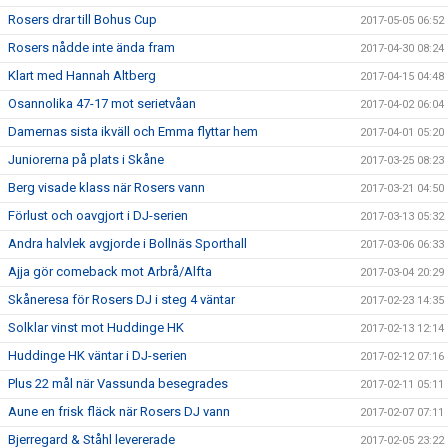
Rosers drar till Bohus Cup
2017-05-05 06:52
Rosers nådde inte ända fram
2017-04-30 08:24
Klart med Hannah Altberg
2017-04-15 04:48
Osannolika 47-17 mot serietvåan
2017-04-02 06:04
Damernas sista ikväll och Emma flyttar hem
2017-04-01 05:20
Juniorerna på plats i Skåne
2017-03-25 08:23
Berg visade klass när Rosers vann
2017-03-21 04:50
Förlust och oavgjort i DJ-serien
2017-03-13 05:32
Andra halvlek avgjorde i Bollnäs Sporthall
2017-03-06 06:33
Ajja gör comeback mot Arbrå/Alfta
2017-03-04 20:29
Skåneresa för Rosers DJ i steg 4 väntar
2017-02-23 14:35
Solklar vinst mot Huddinge HK
2017-02-13 12:14
Huddinge HK väntar i DJ-serien
2017-02-12 07:16
Plus 22 mål när Vassunda besegrades
2017-02-11 05:11
Aune en frisk fläck när Rosers DJ vann
2017-02-07 07:11
Bjerregard & Ståhl levererade
2017-02-05 23:22