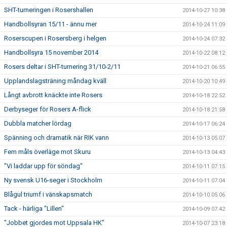
SHT-turneringen i Rosershallen
2014-10-27 10:38
Handbollsyran 15/11 - ännu mer
2014-10-24 11:09
Roserscupen i Rosersberg i helgen
2014-10-24 07:32
Handbollsyra 15 november 2014
2014-10-22 08:12
Rosers deltar i SHT-turnering 31/10-2/11
2014-10-21 06:55
Upplandslagsträning måndag kväll
2014-10-20 10:49
Långt avbrott knäckte inte Rosers
2014-10-18 22:52
Derbyseger för Rosers A-flick
2014-10-18 21:58
Dubbla matcher lördag
2014-10-17 06:24
Spänning och dramatik när RIK vann
2014-10-13 05:07
Fem måls överläge mot Skuru
2014-10-13 04:43
"Vi laddar upp för söndag"
2014-10-11 07:15
Ny svensk U16-seger i Stockholm
2014-10-11 07:04
Blågul triumf i vänskapsmatch
2014-10-10 05:06
Tack - härliga "Lillen"
2014-10-09 07:42
"Jobbet gjordes mot Uppsala HK"
2014-10-07 23:18