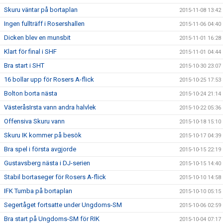
Skuru väntar på bortaplan
2015-11-08 13:42
Ingen fullträff i Rosershallen
2015-11-06 04:40
Dicken blev en munsbit
2015-11-01 16:28
Klart för final i SHF
2015-11-01 04:44
Bra start i SHT
2015-10-30 23:07
16 bollar upp för Rosers A-flick
2015-10-25 17:53
Bolton borta nästa
2015-10-24 21:14
VästeråsIrsta vann andra halvlek
2015-10-22 05:36
Offensiva Skuru vann
2015-10-18 15:10
Skuru IK kommer på besök
2015-10-17 04:39
Bra spel i första avgjorde
2015-10-15 22:19
Gustavsberg nästa i DJ-serien
2015-10-15 14:40
Stabil bortaseger för Rosers A-flick
2015-10-10 14:58
IFK Tumba på bortaplan
2015-10-10 05:15
Segertåget fortsatte under Ungdoms-SM
2015-10-06 02:59
Bra start på Ungdoms-SM för RIK
2015-10-04 07:17