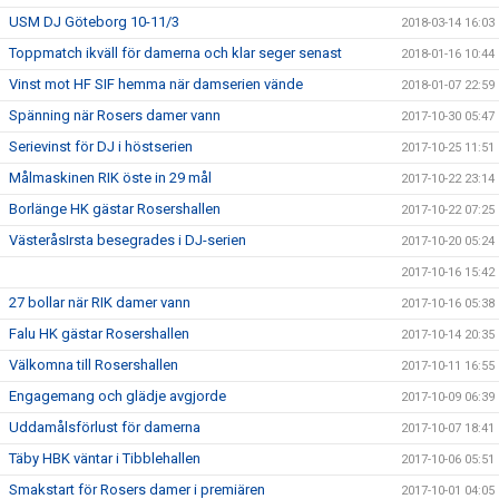
USM DJ Göteborg 10-11/3
2018-03-14 16:03
Toppmatch ikväll för damerna och klar seger senast
2018-01-16 10:44
Vinst mot HF SIF hemma när damserien vände
2018-01-07 22:59
Spänning när Rosers damer vann
2017-10-30 05:47
Serievinst för DJ i höstserien
2017-10-25 11:51
Målmaskinen RIK öste in 29 mål
2017-10-22 23:14
Borlänge HK gästar Rosershallen
2017-10-22 07:25
VästeråsIrsta besegrades i DJ-serien
2017-10-20 05:24
2017-10-16 15:42
27 bollar när RIK damer vann
2017-10-16 05:38
Falu HK gästar Rosershallen
2017-10-14 20:35
Välkomna till Rosershallen
2017-10-11 16:55
Engagemang och glädje avgjorde
2017-10-09 06:39
Uddamålsförlust för damerna
2017-10-07 18:41
Täby HBK väntar i Tibblehallen
2017-10-06 05:51
Smakstart för Rosers damer i premiären
2017-10-01 04:05