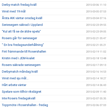
Derby-match fredag kväll
2015-03-06 11:10
Vinst med 19 mål
2015-03-05 07:53
Årsta AIK väntar onsdag kväll
2015-03-04 07:16
Seriesegern säkrad i Uppland
2015-02-23 09:55
"Kul att få se de äldre spela"
2015-02-23 09:05
Rosers går för serieseger
2015-02-21 05:47
" En bra fredagsunderhållning"
2015-02-21 05:21
Fint främmande till Rosershallen
2015-02-19 11:02
Kristin med i JEM-kvalet
2015-02-18 13:48
Rosers säkrade seriesegern
2015-02-17 09:13
Derbymatch måndag kväll
2015-02-16 14:53
Vinst med sju mål...
2015-02-14 18:27
Hårt arbete väntar
2015-02-14 06:43
Spelare som tillhör rikslägret
2015-02-09 11:40
Inte Rosers fredagskväll
2015-02-07 05:35
Toppmöte i Rosershallen - fredag
2015-02-06 07:03