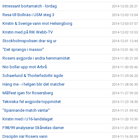
Intressant bortamatch - lördag
2014-12-05 20:21
Resa till Bollnäs i USM steg 3
2014-12-03 15:04
Kristin & Sverige vann mot Helsingborg
2014-12-03 07:07
Kristin med på RIK Webb-TV
2014-12-02 10:53
Stockholmspolisen drar sig ur
2014-12-01 12:44
"Det sprangs i massor"
2014-12-01 06:10
Rosers avgjorde i andra hemmamötet
2014-11-30 21:09
Nio bollar upp mot Arbrå
2014-11-30 05:46
Schaerlund & Thorleifsdottir ägde
2014-11-29 06:20
Häng me - i helgen blir det matcher
2014-11-28 06:30
Målfest igen för Rosersberg
2014-11-27 09:20
Tekniska fel avgjorde toppmötet
2014-11-23 18:30
"Spännande match väntar"
2014-11-21 09:42
Kristin med i U16-landslaget
2014-11-20 10:30
F98/99 analyserar Skånelas damer
2014-11-20 09:41
Disciplin när Rosers vann
2014-11-16 05:59