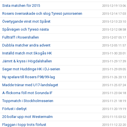
Sista matchen för 2015
2015-12-19 13:06
Rosers överraskade och slog Tyresö juniorserien
2015-12-14 17:03
Övertygande vinst mot Spåret
2015-12-13 23:10
Spårvägen och Tyresö nästa
2015-12-12 08:58
Fullträff i Rosershallen
2015-12-07 05:17
Dubbla matcher andra advent
2015-12-05 11:57
Inställd match mot Skogås HK
2015-11-30 20:01
Jämnt & kryss i Högdalshallen
2015-11-29 17:39
Seger mot Huddinge HK i DJ-serien
2015-11-29 09:05
Ny spelare till Rosers F98/99-lag
2015-11-26 20:13
Madde tränar med U17-landslaget
2015-11-25 07:24
A-flickorna föll mot Sorunda IF
2015-11-23 04:18
Toppmatch i Stockholmsserien
2015-11-21 18:19
Förlust i derbyt
2015-11-20 19:19
20 bollar upp mot Westermalm
2015-11-15 03:52
Flaggan i topp trots förlust
2015-11-12 22:20