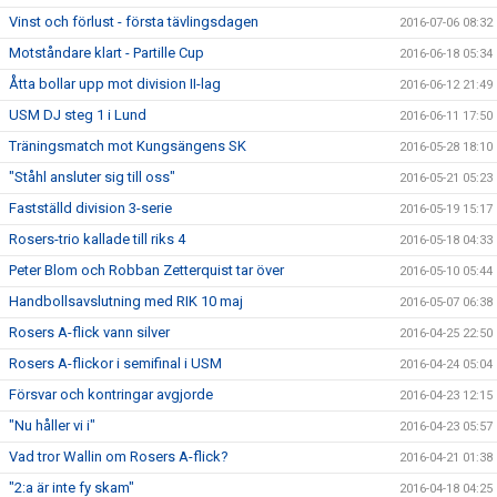
Vinst och förlust - första tävlingsdagen
2016-07-06 08:32
Motståndare klart - Partille Cup
2016-06-18 05:34
Åtta bollar upp mot division II-lag
2016-06-12 21:49
USM DJ steg 1 i Lund
2016-06-11 17:50
Träningsmatch mot Kungsängens SK
2016-05-28 18:10
"Ståhl ansluter sig till oss"
2016-05-21 05:23
Fastställd division 3-serie
2016-05-19 15:17
Rosers-trio kallade till riks 4
2016-05-18 04:33
Peter Blom och Robban Zetterquist tar över
2016-05-10 05:44
Handbollsavslutning med RIK 10 maj
2016-05-07 06:38
Rosers A-flick vann silver
2016-04-25 22:50
Rosers A-flickor i semifinal i USM
2016-04-24 05:04
Försvar och kontringar avgjorde
2016-04-23 12:15
"Nu håller vi i"
2016-04-23 05:57
Vad tror Wallin om Rosers A-flick?
2016-04-21 01:38
"2:a är inte fy skam"
2016-04-18 04:25