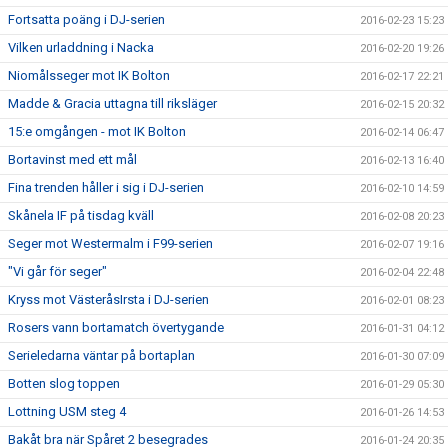
Fortsatta poäng i DJ-serien
2016-02-23 15:23
Vilken urladdning i Nacka
2016-02-20 19:26
Niomålsseger mot IK Bolton
2016-02-17 22:21
Madde & Gracia uttagna till riksläger
2016-02-15 20:32
15:e omgången - mot IK Bolton
2016-02-14 06:47
Bortavinst med ett mål
2016-02-13 16:40
Fina trenden håller i sig i DJ-serien
2016-02-10 14:59
Skånela IF på tisdag kväll
2016-02-08 20:23
Seger mot Westermalm i F99-serien
2016-02-07 19:16
"Vi går för seger"
2016-02-04 22:48
Kryss mot VästeråsIrsta i DJ-serien
2016-02-01 08:23
Rosers vann bortamatch övertygande
2016-01-31 04:12
Serieledarna väntar på bortaplan
2016-01-30 07:09
Botten slog toppen
2016-01-29 05:30
Lottning USM steg 4
2016-01-26 14:53
Bakåt bra när Spåret 2 besegrades
2016-01-24 20:35