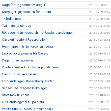
Dags för Ungdoms-SM steg 1
2015-10-03 05:10
Storseger i juniorserien för Rosers
2015-09-29 04:59
14 bollar upp...
2015-09-28 21:09
Två matcher söndag
2015-09-26 20:26
RIK-segeri träningsmatch mot Upplandlandslaget.
2015-09-26 06:02
Oavgjort i derbyt i Rosershallen
2015-09-23 03:56
Hemmapremiär i juniorserien tisdag
2015-09-21 12:15
Lyckad borta premiär för Rosers
2015-09-18 05:32
Dags för seriepremiär
2015-09-16 04:31
Positiva besked från träningsmatcherna
2015-09-01 16:17
Handboll i Rosershallen
2015-08-29 03:57
U17-landslaget i Rosersberg - tisdag
2015-08-09 14:09
Schaerlund uttagen till riksläger
2015-07-25 21:21
Stort Tack till er alla
2015-07-18 04:59
U19-landslaget är nu på plats
2015-07-08 18:25
Partille Cup 2015 och (bronsmedalj)
2015-07-05 06:58