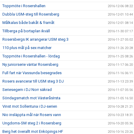
Toppmöte i Rosershallen
2016-12-06 08:22
Dubbla USM-steg till Rosersberg
2016-12-01 10:44
Målkalas både bakåt & framåt
2016-12-01 08:14
Tillberga på bortaplan ikväll
2016-11-30 07:17
Rosersbergs IK arrangerar USM steg 3
2016-11-27 05:02
110 plus mål på sex matcher
2016-11-26 20:28
Toppmöte i Rosershallen - lördag
2016-11-25 08:26
Ny juniorserie väntar Rosersberg
2016-11-17 06:20
Full fart när Vassunda besegrades
2016-11-16 06:11
Rosers avancerar till USM steg 3 DJ
2016-11-13 23:39
Seriesegern i DJ Norr säkrad
2016-11-07 05:56
Söndagsmatch mot VästeråsIrsta
2016-11-05 16:50
Vinst mot Sollentuna i DJ-serien
2016-10-28 21:21
Nio insläppta mål när Rosers vann
2016-10-23 18:31
Ungdoms-SM steg 2 i Rosersberg
2016-10-20 05:36
Berg het överallt mot Enköpings HF
2016-10-16 23:26