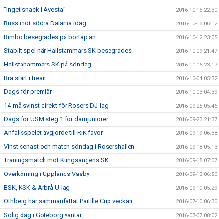
"Inget snack i Avesta"
2016-10-15 22:30
Buss mot södra Dalarna idag
2016-10-15 06:12
Rimbo besegrades på bortaplan
2016-10-12 23:05
Stabilt spel när Hallstammars SK besegrades
2016-10-09 21:47
Hallstahammars SK på söndag
2016-10-06 23:17
Bra start i trean
2016-10-04 05:32
Dags för premiär
2016-10-03 04:39
14-målsvinst direkt för Rosers DJ-lag
2016-09-25 05:46
Dags för USM steg 1 för damjuniorer
2016-09-23 21:37
Anfallsspelet avgjorde till RIK favör
2016-09-19 06:38
Vinst senast och match söndag i Rosershallen
2016-09-18 05:13
Träningsmatch mot Kungsängens SK
2016-09-15 07:07
Överkörning i Upplands Väsby
2016-09-13 06:50
BSK, KSK & Arbrå U-lag
2016-09-10 05:29
Othberg har sammanfattat Partille Cup veckan
2016-07-10 06:30
Solig dag i Göteborg väntar
2016-07-07 08:02