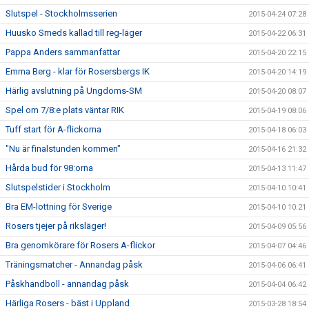
Slutspel - Stockholmsserien
2015-04-24 07:28
Huusko Smeds kallad till reg-läger
2015-04-22 06:31
Pappa Anders sammanfattar
2015-04-20 22:15
Emma Berg - klar för Rosersbergs IK
2015-04-20 14:19
Härlig avslutning på Ungdoms-SM
2015-04-20 08:07
Spel om 7/8:e plats väntar RIK
2015-04-19 08:06
Tuff start för A-flickorna
2015-04-18 06:03
"Nu är finalstunden kommen"
2015-04-16 21:32
Hårda bud för 98:orna
2015-04-13 11:47
Slutspelstider i Stockholm
2015-04-10 10:41
Bra EM-lottning för Sverige
2015-04-10 10:21
Rosers tjejer på riksläger!
2015-04-09 05:56
Bra genomkörare för Rosers A-flickor
2015-04-07 04:46
Träningsmatcher - Annandag påsk
2015-04-06 06:41
Påskhandboll - annandag påsk
2015-04-04 06:42
Härliga Rosers - bäst i Uppland
2015-03-28 18:54