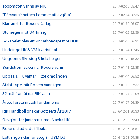
Toppmötet vanns av RIK
2017-02-05 05:47
"Försvarsinsatsen kommer att avgöra"
2017-02-04 06:36
Klar vinst för Rosers DJ-lag
2017-01-30 06:07
Storseger mot SK Tirfing
2017-01-28 22:38
5-1-spelet blev ett vinnarkoncept mot HHK
2017-01-25 06:31
Huddinge HK & VM-kvartsfinal
2017-01-24 11:46
Ungdoms-SM steg 3 hela helgen
2017-01-20 15:32
Sundström säker när Rosers vann
2017-01-15 22:35
Uppsala HK väntar i 12:e omgången
2017-01-14 06:52
Stabilt spel när Rosers vann igen
2017-01-09 07:37
32 mål framåt när RIK vann
2017-01-07 21:09
Årets första match för damerna
2017-01-07 06:39
RIK Handboll önskar Gott Nytt År 2017
2016-12-31 20:33
Oavgjort för juniorerna mot Nacka HK
2016-12-19 09:49
Rosers studsade tillbaka...
2016-12-13 08:51
Lottningen klar för steg 3 i USM DJ
2016-12-08 09:38