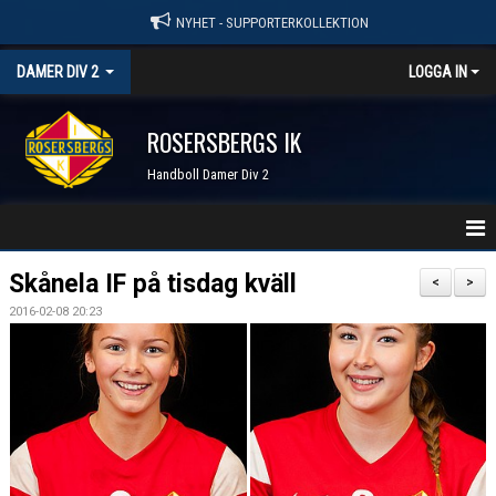
NYHET - SUPPORTERKOLLEKTION
DAMER DIV 2
LOGGA IN
ROSERSBERGS IK
Handboll Damer Div 2
STARTSIDA
Skånela IF på tisdag kväll
<
>
2016-02-08 20:23
NYHETER
KALENDER
TRUPPEN
SERIER & RESULTAT