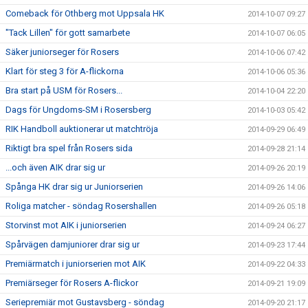
Comeback för Othberg mot Uppsala HK
2014-10-07 09:27
"Tack Lillen" för gott samarbete
2014-10-07 06:05
Säker juniorseger för Rosers
2014-10-06 07:42
Klart för steg 3 för A-flickorna
2014-10-06 05:36
Bra start på USM för Rosers...
2014-10-04 22:20
Dags för Ungdoms-SM i Rosersberg
2014-10-03 05:42
RIK Handboll auktionerar ut matchtröja
2014-09-29 06:49
Riktigt bra spel från Rosers sida
2014-09-28 21:14
...och även AIK drar sig ur
2014-09-26 20:19
Spånga HK drar sig ur Juniorserien
2014-09-26 14:06
Roliga matcher - söndag Rosershallen
2014-09-26 05:18
Storvinst mot AIK i juniorserien
2014-09-24 06:27
Spårvägen damjuniorer drar sig ur
2014-09-23 17:44
Premiärmatch i juniorserien mot AIK
2014-09-22 04:33
Premiärseger för Rosers A-flickor
2014-09-21 19:09
Seriepremiär mot Gustavsberg - söndag
2014-09-20 21:17