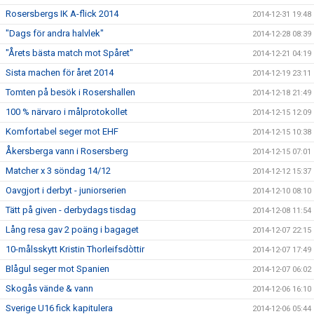
Rosersbergs IK A-flick 2014
2014-12-31 19:48
"Dags för andra halvlek"
2014-12-28 08:39
"Årets bästa match mot Spåret"
2014-12-21 04:19
Sista machen för året 2014
2014-12-19 23:11
Tomten på besök i Rosershallen
2014-12-18 21:49
100 % närvaro i målprotokollet
2014-12-15 12:09
Komfortabel seger mot EHF
2014-12-15 10:38
Åkersberga vann i Rosersberg
2014-12-15 07:01
Matcher x 3 söndag 14/12
2014-12-12 15:37
Oavgjort i derbyt - juniorserien
2014-12-10 08:10
Tätt på given - derbydags tisdag
2014-12-08 11:54
Lång resa gav 2 poäng i bagaget
2014-12-07 22:15
10-målsskytt Kristin Thorleifsdòttir
2014-12-07 17:49
Blågul seger mot Spanien
2014-12-07 06:02
Skogås vände & vann
2014-12-06 16:10
Sverige U16 fick kapitulera
2014-12-06 05:44