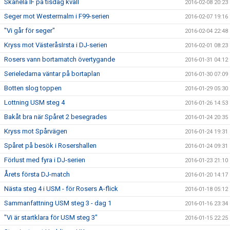
Skånela IF på tisdag kväll
2016-02-08 20:23
Seger mot Westermalm i F99-serien
2016-02-07 19:16
"Vi går för seger"
2016-02-04 22:48
Kryss mot VästeråsIrsta i DJ-serien
2016-02-01 08:23
Rosers vann bortamatch övertygande
2016-01-31 04:12
Serieledarna väntar på bortaplan
2016-01-30 07:09
Botten slog toppen
2016-01-29 05:30
Lottning USM steg 4
2016-01-26 14:53
Bakåt bra när Spåret 2 besegrades
2016-01-24 20:35
Kryss mot Spårvägen
2016-01-24 19:31
Spåret på besök i Rosershallen
2016-01-24 09:31
Förlust med fyra i DJ-serien
2016-01-23 21:10
Årets första DJ-match
2016-01-20 14:17
Nästa steg 4 i USM - för Rosers A-flick
2016-01-18 05:12
Sammanfattning USM steg 3 - dag 1
2016-01-16 23:34
"Vi är startklara för USM steg 3"
2016-01-15 22:25