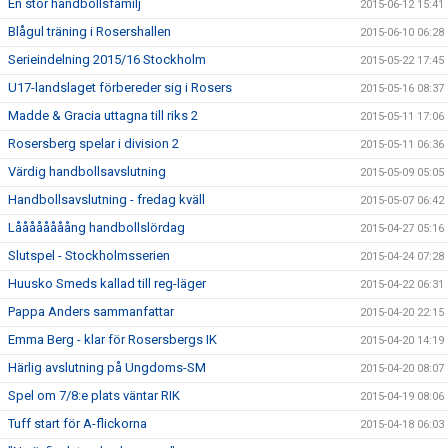
En stor handbollsfamilj
2015-06-12 15:41
Blågul träning i Rosershallen
2015-06-10 06:28
Serieindelning 2015/16 Stockholm
2015-05-22 17:45
U17-landslaget förbereder sig i Rosers
2015-05-16 08:37
Madde & Gracia uttagna till riks 2
2015-05-11 17:06
Rosersberg spelar i division 2
2015-05-11 06:36
Värdig handbollsavslutning
2015-05-09 05:05
Handbollsavslutning - fredag kväll
2015-05-07 06:42
Låååååååång handbollslördag
2015-04-27 05:16
Slutspel - Stockholmsserien
2015-04-24 07:28
Huusko Smeds kallad till reg-läger
2015-04-22 06:31
Pappa Anders sammanfattar
2015-04-20 22:15
Emma Berg - klar för Rosersbergs IK
2015-04-20 14:19
Härlig avslutning på Ungdoms-SM
2015-04-20 08:07
Spel om 7/8:e plats väntar RIK
2015-04-19 08:06
Tuff start för A-flickorna
2015-04-18 06:03