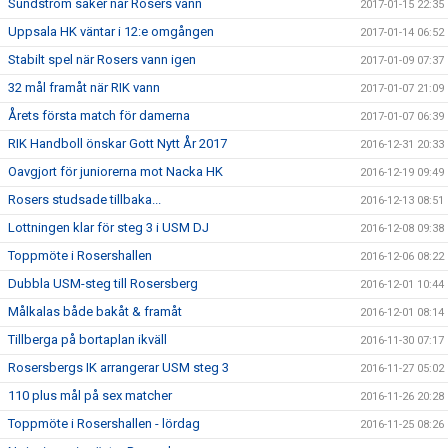
Sundström säker när Rosers vann
2017-01-15 22:35
Uppsala HK väntar i 12:e omgången
2017-01-14 06:52
Stabilt spel när Rosers vann igen
2017-01-09 07:37
32 mål framåt när RIK vann
2017-01-07 21:09
Årets första match för damerna
2017-01-07 06:39
RIK Handboll önskar Gott Nytt År 2017
2016-12-31 20:33
Oavgjort för juniorerna mot Nacka HK
2016-12-19 09:49
Rosers studsade tillbaka...
2016-12-13 08:51
Lottningen klar för steg 3 i USM DJ
2016-12-08 09:38
Toppmöte i Rosershallen
2016-12-06 08:22
Dubbla USM-steg till Rosersberg
2016-12-01 10:44
Målkalas både bakåt & framåt
2016-12-01 08:14
Tillberga på bortaplan ikväll
2016-11-30 07:17
Rosersbergs IK arrangerar USM steg 3
2016-11-27 05:02
110 plus mål på sex matcher
2016-11-26 20:28
Toppmöte i Rosershallen - lördag
2016-11-25 08:26