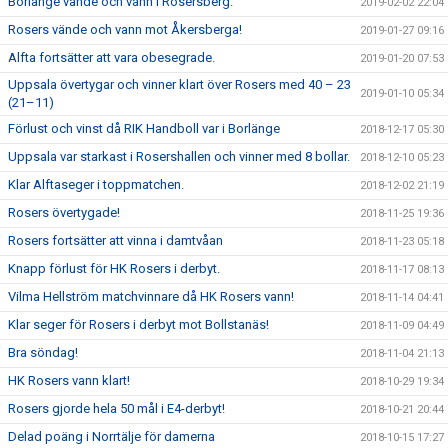
Borlänge vände och vann i Rosersberg.
2019-02-02 22:04
Rosers vände och vann mot Åkersberga!
2019-01-27 09:16
Alfta fortsätter att vara obesegrade.
2019-01-20 07:53
Uppsala övertygar och vinner klart över Rosers med 40 – 23
2019-01-10 05:34
(21–11)
Förlust och vinst då RIK Handboll var i Borlänge
2018-12-17 05:30
Uppsala var starkast i Rosershallen och vinner med 8 bollar.
2018-12-10 05:23
Klar Alftaseger i toppmatchen.
2018-12-02 21:19
Rosers övertygade!
2018-11-25 19:36
Rosers fortsätter att vinna i damtvåan
2018-11-23 05:18
Knapp förlust för HK Rosers i derbyt.
2018-11-17 08:13
Vilma Hellström matchvinnare då HK Rosers vann!
2018-11-14 04:41
Klar seger för Rosers i derbyt mot Bollstanäs!
2018-11-09 04:49
Bra söndag!
2018-11-04 21:13
HK Rosers vann klart!
2018-10-29 19:34
Rosers gjorde hela 50 mål i E4-derbyt!
2018-10-21 20:44
Delad poäng i Norrtälje för damerna
2018-10-15 17:27