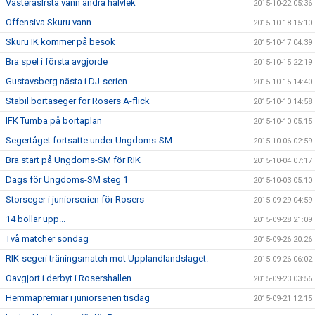
VästeråsIrsta vann andra halvlek
2015-10-22 05:36
Offensiva Skuru vann
2015-10-18 15:10
Skuru IK kommer på besök
2015-10-17 04:39
Bra spel i första avgjorde
2015-10-15 22:19
Gustavsberg nästa i DJ-serien
2015-10-15 14:40
Stabil bortaseger för Rosers A-flick
2015-10-10 14:58
IFK Tumba på bortaplan
2015-10-10 05:15
Segertåget fortsatte under Ungdoms-SM
2015-10-06 02:59
Bra start på Ungdoms-SM för RIK
2015-10-04 07:17
Dags för Ungdoms-SM steg 1
2015-10-03 05:10
Storseger i juniorserien för Rosers
2015-09-29 04:59
14 bollar upp...
2015-09-28 21:09
Två matcher söndag
2015-09-26 20:26
RIK-segeri träningsmatch mot Upplandlandslaget.
2015-09-26 06:02
Oavgjort i derbyt i Rosershallen
2015-09-23 03:56
Hemmapremiär i juniorserien tisdag
2015-09-21 12:15