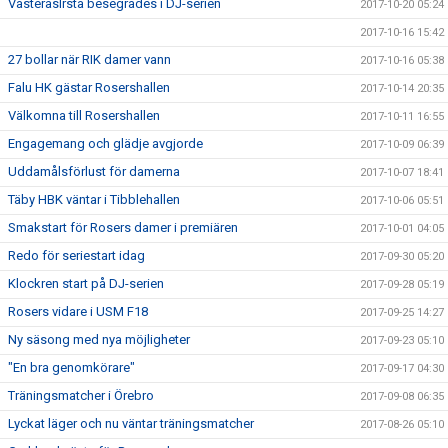
VästeråsIrsta besegrades i DJ-serien
2017-10-20 05:24
2017-10-16 15:42
27 bollar när RIK damer vann
2017-10-16 05:38
Falu HK gästar Rosershallen
2017-10-14 20:35
Välkomna till Rosershallen
2017-10-11 16:55
Engagemang och glädje avgjorde
2017-10-09 06:39
Uddamålsförlust för damerna
2017-10-07 18:41
Täby HBK väntar i Tibblehallen
2017-10-06 05:51
Smakstart för Rosers damer i premiären
2017-10-01 04:05
Redo för seriestart idag
2017-09-30 05:20
Klockren start på DJ-serien
2017-09-28 05:19
Rosers vidare i USM F18
2017-09-25 14:27
Ny säsong med nya möjligheter
2017-09-23 05:10
"En bra genomkörare"
2017-09-17 04:30
Träningsmatcher i Örebro
2017-09-08 06:35
Lyckat läger och nu väntar träningsmatcher
2017-08-26 05:10