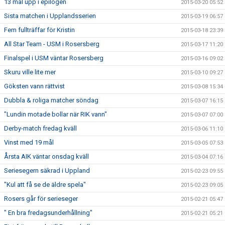
13 mål upp i epilogen
2015-03-20 05:52
Sista matchen i Upplandsserien
2015-03-19 06:57
Fem fullträffar för Kristin
2015-03-18 23:39
All Star Team - USM i Rosersberg
2015-03-17 11:20
Finalspel i USM väntar Rosersberg
2015-03-16 09:02
Skuru ville lite mer
2015-03-10 09:27
Göksten vann rättvist
2015-03-08 15:34
Dubbla & roliga matcher söndag
2015-03-07 16:15
"Lundin motade bollar när RIK vann"
2015-03-07 07:00
Derby-match fredag kväll
2015-03-06 11:10
Vinst med 19 mål
2015-03-05 07:53
Årsta AIK väntar onsdag kväll
2015-03-04 07:16
Seriesegern säkrad i Uppland
2015-02-23 09:55
"Kul att få se de äldre spela"
2015-02-23 09:05
Rosers går för serieseger
2015-02-21 05:47
" En bra fredagsunderhållning"
2015-02-21 05:21