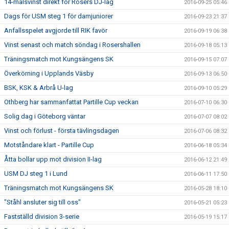
14-målsvinst direkt för Rosers DJ-lag
2016-09-25 05:46
Dags för USM steg 1 för damjuniorer
2016-09-23 21:37
Anfallsspelet avgjorde till RIK favör
2016-09-19 06:38
Vinst senast och match söndag i Rosershallen
2016-09-18 05:13
Träningsmatch mot Kungsängens SK
2016-09-15 07:07
Överkörning i Upplands Väsby
2016-09-13 06:50
BSK, KSK & Arbrå U-lag
2016-09-10 05:29
Othberg har sammanfattat Partille Cup veckan
2016-07-10 06:30
Solig dag i Göteborg väntar
2016-07-07 08:02
Vinst och förlust - första tävlingsdagen
2016-07-06 08:32
Motståndare klart - Partille Cup
2016-06-18 05:34
Åtta bollar upp mot division II-lag
2016-06-12 21:49
USM DJ steg 1 i Lund
2016-06-11 17:50
Träningsmatch mot Kungsängens SK
2016-05-28 18:10
"Ståhl ansluter sig till oss"
2016-05-21 05:23
Fastställd division 3-serie
2016-05-19 15:17