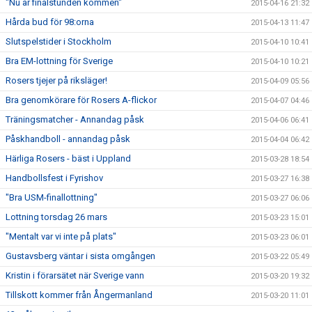
"Nu är finalstunden kommen"
2015-04-16 21:32
Hårda bud för 98:orna
2015-04-13 11:47
Slutspelstider i Stockholm
2015-04-10 10:41
Bra EM-lottning för Sverige
2015-04-10 10:21
Rosers tjejer på riksläger!
2015-04-09 05:56
Bra genomkörare för Rosers A-flickor
2015-04-07 04:46
Träningsmatcher - Annandag påsk
2015-04-06 06:41
Påskhandboll - annandag påsk
2015-04-04 06:42
Härliga Rosers - bäst i Uppland
2015-03-28 18:54
Handbollsfest i Fyrishov
2015-03-27 16:38
"Bra USM-finallottning"
2015-03-27 06:06
Lottning torsdag 26 mars
2015-03-23 15:01
"Mentalt var vi inte på plats"
2015-03-23 06:01
Gustavsberg väntar i sista omgången
2015-03-22 05:49
Kristin i förarsätet när Sverige vann
2015-03-20 19:32
Tillskott kommer från Ångermanland
2015-03-20 11:01