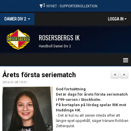
NYHET - SUPPORTERKOLLEKTION
DAMER DIV 2
LOGGA IN
ROSERSBERGS IK
Handboll Damer Div 2
STARTSIDA
Årets första seriematch
<
>
2016-01-08 19:01
NYHETER
God fortsättning.
Det är dags för årets första seriematch
KALENDER
i F99-serien i Stockholm.
På bortaplan på lördag spelar RIK mot
TRUPPEN
Huddinge HK.
- Det är kul nu att serien inleds efter ett
längre spel uppehåll, säger tränare Robban
SERIER & RESULTAT
Zetterquist.