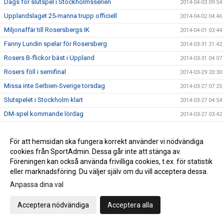
Dags för slutspel i Stockholmsserien
2014-04-03 09:54
Upplandslaget 25-manna trupp officiell
2014-04-02 04:46
Miljonaffär till Rosersbergs IK
2014-04-01 03:44
Fanny Lundin spelar för Rosersberg
2014-03-31 21:42
Rosers B-flickor bäst i Uppland
2014-03-31 04:07
Rosers föll i semifinal
2014-03-29 20:30
Missa inte Serbien-Sverige torsdag
2014-03-27 07:25
Slutspelet i Stockholm klart
2014-03-27 04:54
DM-spel kommande lördag
2014-03-27 03:42
Gottholds övergång till RIK inspirerar
2014-03-26 05:01
För att hemsidan ska fungera korrekt använder vi nödvändiga
Küller klar för Rosersbergs IK
2014-03-25 12:56
cookies från SportAdmin. Dessa går inte att stänga av.
Kristin tränar med Island
2014-03-24 08:57
Föreningen kan också använda frivilliga cookies, t.ex. för statistik
Ånyo mycket mål när RIK vann
2014-03-24 07:33
eller marknadsföring. Du väljer själv om du vill acceptera dessa.
Hellström svarade för succé när RIK vann
Anpassa dina val
2014-03-24 03:53
"Sista grundseriematcherna söndag"
2014-03-23 04:54
Acceptera nödvändiga
Acceptera alla
Fullträff mot Skånela IF för Rosers-tjejer
2014-03-23 04:44