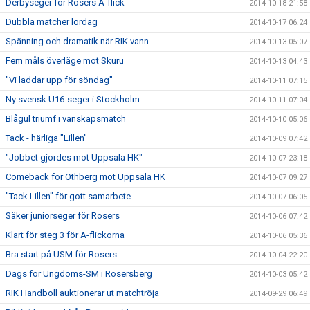
Derbyseger för Rosers A-flick
2014-10-18 21:58
Dubbla matcher lördag
2014-10-17 06:24
Spänning och dramatik när RIK vann
2014-10-13 05:07
Fem måls överläge mot Skuru
2014-10-13 04:43
"Vi laddar upp för söndag"
2014-10-11 07:15
Ny svensk U16-seger i Stockholm
2014-10-11 07:04
Blågul triumf i vänskapsmatch
2014-10-10 05:06
Tack - härliga "Lillen"
2014-10-09 07:42
"Jobbet gjordes mot Uppsala HK"
2014-10-07 23:18
Comeback för Othberg mot Uppsala HK
2014-10-07 09:27
"Tack Lillen" för gott samarbete
2014-10-07 06:05
Säker juniorseger för Rosers
2014-10-06 07:42
Klart för steg 3 för A-flickorna
2014-10-06 05:36
Bra start på USM för Rosers...
2014-10-04 22:20
Dags för Ungdoms-SM i Rosersberg
2014-10-03 05:42
RIK Handboll auktionerar ut matchtröja
2014-09-29 06:49