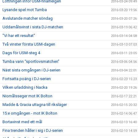
Lottningen inför USM-finalhelgen
2016-03-24 09:49
Lysande spel mot Tumba
2016-03-20 19:56
Avslutande matcher söndag
2016-03-20 07:26
Uddamålsvinst i sista DJ-matchen
2016-03-19 06:42
"Vi har ett resultat"
2016-03-14 04:58
Två vinster första USM-dagen
2016-03-13 07:03
Dags för USM-steg 4
2016-03-11 23:05
Tumba vann “sportlovsmatchen”
2016-03-06 04:56
Näst sista omgången i DJ-serien
2016-03-04 22:01
Fortsatta poäng i DJ-serien
2016-02-23 15:23
Vilken urladdning i Nacka
2016-02-20 19:26
Niomålsseger mot IK Bolton
2016-02-17 22:21
Madde & Gracia uttagna till riksläger
2016-02-15 20:32
15:e omgången - mot IK Bolton
2016-02-14 06:47
Bortavinst med ett mål
2016-02-13 16:40
Fina trenden håller i sig i DJ-serien
2016-02-10 14:59