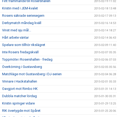
Fint främmande till Rosershallen
2015-02-19 11:02
Kristin med i JEM-kvalet
2015-02-18 13:48
Rosers säkrade seriesegern
2015-02-17 09:13
Derbymatch måndag kväll
2015-02-16 14:53
Vinst med sju mål...
2015-02-14 18:27
Hårt arbete väntar
2015-02-14 06:43
Spelare som tillhör rikslägret
2015-02-09 11:40
Inte Rosers fredagskväll
2015-02-07 05:35
Toppmöte i Rosershallen - fredag
2015-02-06 07:03
Överkörning i Gustavsberg
2015-02-05 05:56
Matchläge mot Gustavsberg i DJ-serien
2015-02-04 06:28
Vinnare i Hackstahallen
2015-02-01 05:33
Oavgjort mot Rimbo HK
2015-01-31 14:13
Dubbla matcher lördag
2015-01-30 05:31
Kristin springer vidare
2015-01-29 13:25
RIK övertygde mot Spåret
2015-01-25 20:06