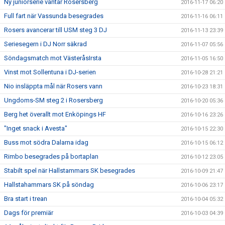
Ny juniorserie väntar Rosersberg
2016-11-17 06:20
Full fart när Vassunda besegrades
2016-11-16 06:11
Rosers avancerar till USM steg 3 DJ
2016-11-13 23:39
Seriesegern i DJ Norr säkrad
2016-11-07 05:56
Söndagsmatch mot VästeråsIrsta
2016-11-05 16:50
Vinst mot Sollentuna i DJ-serien
2016-10-28 21:21
Nio insläppta mål när Rosers vann
2016-10-23 18:31
Ungdoms-SM steg 2 i Rosersberg
2016-10-20 05:36
Berg het överallt mot Enköpings HF
2016-10-16 23:26
"Inget snack i Avesta"
2016-10-15 22:30
Buss mot södra Dalarna idag
2016-10-15 06:12
Rimbo besegrades på bortaplan
2016-10-12 23:05
Stabilt spel när Hallstammars SK besegrades
2016-10-09 21:47
Hallstahammars SK på söndag
2016-10-06 23:17
Bra start i trean
2016-10-04 05:32
Dags för premiär
2016-10-03 04:39