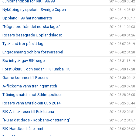
Juniorhandboll för RIK F98/99
2014-06-20 05:42
Nyköping ny spelort - Sverige Cupen
2014-06-14 05:42
Uppland F99 har nominerats
2014-06-13 05:17
"Några ord från det norska laget"
2014-06-11 04:03
Rosers besegrade Upplandslaget
2014-06-09 04:26
Tyskland tror på sitt lag
2014-06-07 06:19
Engagemang och bra försvarsspel
2014-06-02 04:20
Bra intryck gav RIK-seger
2014-05-31 18:19
Först Skuru... och sedan IFK Tumba HK
2014-05-30 17:28
Garme kommer till Rosers
2014-05-30 04:12
A-flickorna vann träningsmatch
2014-05-29 07:30
Träningsmatch mot Sthlmspolisen
2014-05-28 05:05
Rosers vann Myrsloken Cup 2014
2014-05-25 03:44
RIK A-flick reser till Eskilstuna
2014-05-22 04:51
"Nu är det dags - Robbans-gristräning"
2014-05-12 04:57
RIK-Handboll håller rent
2014-05-02 05:02