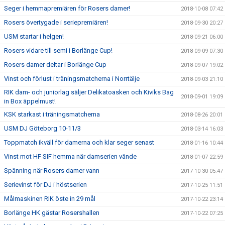
Seger i hemmapremiären för Rosers damer!
2018-10-08 07:42
Rosers övertygade i seriepremiären!
2018-09-30 20:27
USM startar i helgen!
2018-09-21 06:00
Rosers vidare till semi i Borlänge Cup!
2018-09-09 07:30
Rosers damer deltar i Borlänge Cup
2018-09-07 19:02
Vinst och förlust i träningsmatcherna i Norrtälje
2018-09-03 21:10
RIK dam- och juniorlag säljer Delikatoasken och Kiviks Bag
2018-09-01 19:09
in Box äppelmust!
KSK starkast i träningsmatcherna
2018-08-26 20:01
USM DJ Göteborg 10-11/3
2018-03-14 16:03
Toppmatch ikväll för damerna och klar seger senast
2018-01-16 10:44
Vinst mot HF SIF hemma när damserien vände
2018-01-07 22:59
Spänning när Rosers damer vann
2017-10-30 05:47
Serievinst för DJ i höstserien
2017-10-25 11:51
Målmaskinen RIK öste in 29 mål
2017-10-22 23:14
Borlänge HK gästar Rosershallen
2017-10-22 07:25