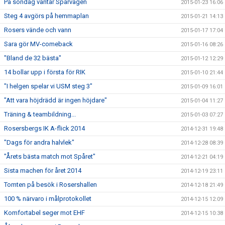
På söndag väntar Spårvägen
2015-01-23 16:06
Steg 4 avgörs på hemmaplan
2015-01-21 14:13
Rosers vände och vann
2015-01-17 17:04
Sara gör MV-comeback
2015-01-16 08:26
"Bland de 32 bästa"
2015-01-12 12:29
14 bollar upp i första för RIK
2015-01-10 21:44
"I helgen spelar vi USM steg 3"
2015-01-09 16:01
"Att vara höjdrädd är ingen höjdare"
2015-01-04 11:27
Träning & teambildning...
2015-01-03 07:27
Rosersbergs IK A-flick 2014
2014-12-31 19:48
"Dags för andra halvlek"
2014-12-28 08:39
"Årets bästa match mot Spåret"
2014-12-21 04:19
Sista machen för året 2014
2014-12-19 23:11
Tomten på besök i Rosershallen
2014-12-18 21:49
100 % närvaro i målprotokollet
2014-12-15 12:09
Komfortabel seger mot EHF
2014-12-15 10:38