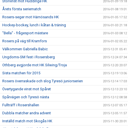
Storvinst mot Huddinge HK
2016-01-09 19:18
Årets första seriematch
2016-01-08 19:01
Rosers-seger mot Härnösands HK
2016-01-05 17:52
Hockey-bockey, lunch i kåtan & träning
2016-01-03 21:18
"Bella" - frågesport mästare
2016-01-03 08:12
Rosers på väg till Kramfors
2016-01-02 05:22
Välkommen Gabriella Babic
2015-12-31 05:41
Ungdoms-SM fest i Rosersberg
2015-12-24 07:34
Othberg avgjorde mot HK Silwing/Troja
2015-12-20 20:07
Sista matchen för 2015
2015-12-19 13:06
Rosers överraskade och slog Tyresö juniorserien
2015-12-14 17:03
Övertygande vinst mot Spåret
2015-12-13 23:10
Spårvägen och Tyresö nästa
2015-12-12 08:58
Fullträff i Rosershallen
2015-12-07 05:17
Dubbla matcher andra advent
2015-12-05 11:57
Inställd match mot Skogås HK
2015-11-30 20:01