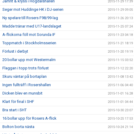
Jämnt & kryss i Högdalshallen
2015-11-29 17:39
Seger mot Huddinge HK i DJ-serien
2015-11-29 09:05
Ny spelare till Rosers F98/99-lag
2015-11-26 20:13
Madde tränar med U17-landslaget
2015-11-25 07:24
A-flickorna föll mot Sorunda IF
2015-11-23 04:18
Toppmatch i Stockholmsserien
2015-11-21 18:19
Förlust i derbyt
2015-11-20 19:19
20 bollar upp mot Westermalm
2015-11-15 03:52
Flaggan i topp trots förlust
2015-11-12 22:20
Skuru väntar på bortaplan
2015-11-08 13:42
Ingen fullträff i Rosershallen
2015-11-06 04:40
Dicken blev en munsbit
2015-11-01 16:28
Klart för final i SHF
2015-11-01 04:44
Bra start i SHT
2015-10-30 23:07
16 bollar upp för Rosers A-flick
2015-10-25 17:53
Bolton borta nästa
2015-10-24 21:14