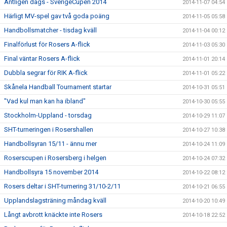
Äntligen dags - SverigeCupen 2014
2014-11-07 04:54
Härligt MV-spel gav två goda poäng
2014-11-05 05:58
Handbollsmatcher - tisdag kväll
2014-11-04 00:12
Finalförlust för Rosers A-flick
2014-11-03 05:30
Final väntar Rosers A-flick
2014-11-01 20:14
Dubbla segrar för RIK A-flick
2014-11-01 05:22
Skånela Handball Tournament startar
2014-10-31 05:51
"Vad kul man kan ha ibland"
2014-10-30 05:55
Stockholm-Uppland - torsdag
2014-10-29 11:07
SHT-turneringen i Rosershallen
2014-10-27 10:38
Handbollsyran 15/11 - ännu mer
2014-10-24 11:09
Roserscupen i Rosersberg i helgen
2014-10-24 07:32
Handbollsyra 15 november 2014
2014-10-22 08:12
Rosers deltar i SHT-turnering 31/10-2/11
2014-10-21 06:55
Upplandslagsträning måndag kväll
2014-10-20 10:49
Långt avbrott knäckte inte Rosers
2014-10-18 22:52