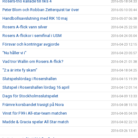
Rosers-trio kallade till riks 4
2016-05-18 04:33
Peter Blom och Robban Zetterquist tar över
2016-05-10 05:44
Handbollsavslutning med RIK 10 maj
2016-05-07 06:38
Rosers A-flick vann silver
2016-04-25 22:50
Rosers A-flickor i semifinal i USM
2016-04-24 05:04
Försvar och kontringar avgjorde
2016-04-23 12:15
"Nu håller vi i"
2016-04-23 05:57
Vad tror Wallin om Rosers A-flick?
2016-04-21 01:38
"2:a är inte fy skam"
2016-04-18 04:25
Slutspelslördag i Rosershallen
2016-04-15 19:39
Slutspel i Rosershallen lördag 16 april
2016-04-12 01:14
Dags för Stockholmsslutspelet
2016-04-09 13:33
Främre korsbandet trasigt på Nora
2016-04-08 15:10
Vinst för F99 i All-star-team matchen
2016-04-05 04:59
Madde & Gracia spelar All Star match
2016-04-02 22:13
2016-03-26 13:41