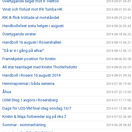
Övertygande seger mot IF Hellton
2014-09-01 04:47
Vinst och förlust mot IFK Tumba HK
2014-08-31 03:46
RIK A-flick tröttade ut motståndet
2014-08-29 22:43
Handbollsfest sista helgen i augusti
2014-08-26 05:44
Övertygande vinster
2014-08-18 06:25
Handboll 16 augusti i Rosershallen
2014-08-15 06:21
"Då är vi i gång på allvar"
2014-08-12 06:12
Framskjuten position för Kristin
2014-08-06 00:38
All star teamlaget med Kristin Thorleifsdottir
2014-08-05 05:59
Handboll i Rosers 16 augusti 2014
2014-08-01 09:34
Hemmapremiär i båda serierna
2014-07-30 19:46
Åhus
2014-07-22 12:00
USM Steg 1 avgörs i Rosersberg
2014-07-17 17:08
Dags för U20-VM final idag söndag 13/7
2014-07-13 08:38
Kristin & Maja förbereder sig på riks 2
2014-07-02 06:48
Sommar - sommarträning
2014-06-28 08:44