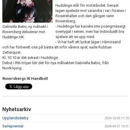
KONTAKT
Huddinge står för motståndet. Senast
lagen spelade mot varandra i var i höstas i
Rosershallen och den gången vann
DOKUMENT
Rosersberg.
- Huddinge har kanske inte poängmässigt
Gabriella Babic, ny målvakt i
BILDGALLERI
övertygat i serien, men har individuellt bra
Rosersberg debuterar mot
spelare att se upp med.
Huddinge HK.
- Vi har haft ett lyckat läger i Härnösand
MATCHER
och har förberett oss på bästa ätt inför vårens spel, sade Robban
Zetterquist.
Kl. 10.10 är det avkast i Huddinge.
Debut i RIK-tröjan blir det för nya målvakten Gabriella Babic, från
Norrköping.
Rosersbergs IK Handboll
Nyhetsarkiv
Upplandsderby
2024-10-05 11:29
Seriepremiär
2024-09-27 19:01