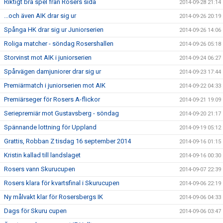
Riktigt bra spel från Rosers sida
2014-09-28 21:14
...och även AIK drar sig ur
2014-09-26 20:19
Spånga HK drar sig ur Juniorserien
2014-09-26 14:06
Roliga matcher - söndag Rosershallen
2014-09-26 05:18
Storvinst mot AIK i juniorserien
2014-09-24 06:27
Spårvägen damjuniorer drar sig ur
2014-09-23 17:44
Premiärmatch i juniorserien mot AIK
2014-09-22 04:33
Premiärseger för Rosers A-flickor
2014-09-21 19:09
Seriepremiär mot Gustavsberg - söndag
2014-09-20 21:17
Spännande lottning för Uppland
2014-09-19 05:12
Grattis, Robban Z tisdag 16 september 2014
2014-09-16 01:15
Kristin kallad till landslaget
2014-09-16 00:30
Rosers vann Skurucupen
2014-09-07 22:39
Rosers klara för kvartsfinal i Skurucupen
2014-09-06 22:19
Ny målvakt klar för Rosersbergs IK
2014-09-06 04:33
Dags för Skuru cupen
2014-09-06 03:47