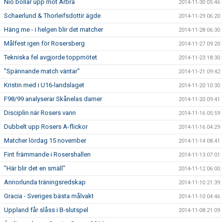
Nio bollar upp mot Arbrå
2014-11-30 05:46
Schaerlund & Thorleifsdottir ägde
2014-11-29 06:20
Häng me - i helgen blir det matcher
2014-11-28 06:30
Målfest igen för Rosersberg
2014-11-27 09:20
Tekniska fel avgjorde toppmötet
2014-11-23 18:30
"Spännande match väntar"
2014-11-21 09:42
Kristin med i U16-landslaget
2014-11-20 10:30
F98/99 analyserar Skånelas damer
2014-11-20 09:41
Disciplin när Rosers vann
2014-11-16 05:59
Dubbelt upp Rosers A-flickor
2014-11-16 04:29
Matcher lördag 15 november
2014-11-14 08:41
Fint främmande i Rosershallen
2014-11-13 07:01
"Här blir det en smäll"
2014-11-12 06:00
Annorlunda träningsredskap
2014-11-10 21:39
Gracia - Sveriges bästa målvakt
2014-11-10 04:46
Uppland får slåss i B-slutspel
2014-11-08 21:09