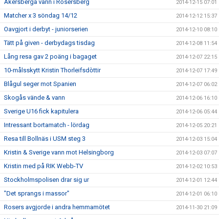
Åkersberga vann i Rosersberg
2014-12-15 07:01
Matcher x 3 söndag 14/12
2014-12-12 15:37
Oavgjort i derbyt - juniorserien
2014-12-10 08:10
Tätt på given - derbydags tisdag
2014-12-08 11:54
Lång resa gav 2 poäng i bagaget
2014-12-07 22:15
10-målsskytt Kristin Thorleifsdòttir
2014-12-07 17:49
Blågul seger mot Spanien
2014-12-07 06:02
Skogås vände & vann
2014-12-06 16:10
Sverige U16 fick kapitulera
2014-12-06 05:44
Intressant bortamatch - lördag
2014-12-05 20:21
Resa till Bollnäs i USM steg 3
2014-12-03 15:04
Kristin & Sverige vann mot Helsingborg
2014-12-03 07:07
Kristin med på RIK Webb-TV
2014-12-02 10:53
Stockholmspolisen drar sig ur
2014-12-01 12:44
"Det sprangs i massor"
2014-12-01 06:10
Rosers avgjorde i andra hemmamötet
2014-11-30 21:09