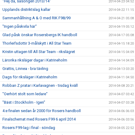
"Hej då, säsongen 2013/14"
2014-04-23 04:52
Upplands distriktslag kallar
2014-04-22 11:15
Sammanhållning A & O med RIK F98/99
2014-04-21 05:08
"Ingen påskvila här"
2014-04-19 05:12
Glad påsk önskar Rosersbergs IK handboll
2014-04-17 05:08
Thorleifsdottir 3-målskytt i All Star Team
2014-04-15 18:20
Kristin uttagen till All Star Team - rikslägret
2014-04-15 04:09
Lärorika riksläger dagar i Katrineholm
2014-04-14 04:09
Grattis, Linnea - bra tävling
2014-04-13 03:20
Dags för riksläger i Katrineholm
2014-04-11 04:50
Robban Z pratar i Karlavagnen - tisdag kväll
2014-04-08 20:21
"Oerhört stolt som ledare"
2014-04-07 03:42
"Bäst i Stockholm - Igen"
2014-04-07 03:28
4:e finalen sedan år 2000 för Rosers handboll
2014-04-06 06:03
Finalschemat med Rosers F99 6 april 2014
2014-04-06 03:56
Rosers F99-lag i final - söndag
2014-04-05 22:52