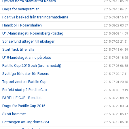
Lyckad borta premiär för Rosers
2015-09-18 05:32
Dags för seriepremiär
2015-09-16 04:31
Positiva besked från träningsmatcherna
2015-09-01 16:17
Handboll i Rosershallen
2015-08-29 03:57
U17-landslaget i Rosersberg - tisdag
2015-08-09 14:09
Schaerlund uttagen till riksläger
2015-07-25 21:21
Stort Tack till er alla
2015-07-18 04:59
U19-landslaget är nu på plats
2015-07-08 18:25
Partille Cup 2015 och (bronsmedalj)
2015-07-05 06:58
Svettiga förluster för Rosers
2015-07-02 17:11
Trippel vinster i Partille Cup
2015-07-01 20:45
Perfekt start på Partille Cup
2015-06-30 19:19
PARTILLE CUP - Resultat
2015-06-29 08:09
Dags för Partille Cup 2015
2015-06-29 03:54
Skott kommer....
2015-06-25 05:17
Lottningen av Ungdoms-SM
2015-06-19 06:30