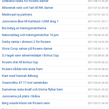
Grekland nästa för Rosers damer
2017-08-15 05:40
Allsvensk rutin och fart till RIK damer
2017-07-02 04:58
Mediroyal ny partners
2017-07-01 03:12
Juniorerna åker till Karlstad i USM steg 1
2017-07-01 03:11
Bra betyg av träningsmatcherna
2017-06-12 05:37
Nationaldag och träningsmatcher 10 juni
2017-06-06 05:36
Derby väntar i division 2 för Rosers
2017-05-18 05:39
Stora Coop satsar på Rosers damer
2017-05-09 11:10
DJ-laget vann silvermedaljer i Bohus Cup
2017-05-08 06:28
Rosers drar till Bohus Cup
2017-05-05 06:52
Rosers nådde inte ända fram
2017-04-30 08:24
Klart med Hannah Altberg
2017-04-15 04:48
Osannolika 47-17 mot serietvåan
2017-04-02 06:04
Damernas sista ikväll och Emma flyttar hem
2017-04-01 05:20
Juniorerna på plats i Skåne
2017-03-25 08:23
Berg visade klass när Rosers vann
2017-03-21 04:50