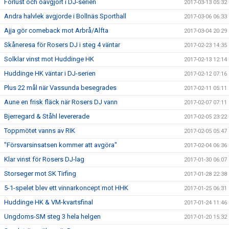
Förlust och oavgjort i DJ-serien
2017-03-13 05:32
Andra halvlek avgjorde i Bollnäs Sporthall
2017-03-06 06:33
Ajja gör comeback mot Arbrå/Alfta
2017-03-04 20:29
Skåneresa för Rosers DJ i steg 4 väntar
2017-02-23 14:35
Solklar vinst mot Huddinge HK
2017-02-13 12:14
Huddinge HK väntar i DJ-serien
2017-02-12 07:16
Plus 22 mål när Vassunda besegrades
2017-02-11 05:11
Aune en frisk fläck när Rosers DJ vann
2017-02-07 07:11
Bjerregard & Ståhl levererade
2017-02-05 23:22
Toppmötet vanns av RIK
2017-02-05 05:47
"Försvarsinsatsen kommer att avgöra"
2017-02-04 06:36
Klar vinst för Rosers DJ-lag
2017-01-30 06:07
Storseger mot SK Tirfing
2017-01-28 22:38
5-1-spelet blev ett vinnarkoncept mot HHK
2017-01-25 06:31
Huddinge HK & VM-kvartsfinal
2017-01-24 11:46
Ungdoms-SM steg 3 hela helgen
2017-01-20 15:32