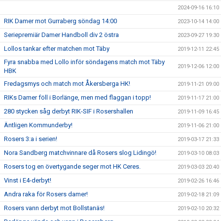
2024-09-16 16:10
RIK Damer mot Gurraberg söndag 14:00
2023-10-14 14:00
Seriepremiär Damer Handboll div 2 östra
2023-09-27 19:30
Lollos tankar efter matchen mot Täby
2019-12-11 22:45
Fyra snabba med Lollo inför söndagens match mot Täby
2019-12-06 12:00
HBK
Fredagsmys och match mot Åkersberga HK!
2019-11-21 09:00
RIKs Damer föll i Borlänge, men med flaggan i topp!
2019-11-17 21:00
280 stycken såg derbyt RIK-SIF i Rosershallen
2019-11-09 16:45
Äntligen Kommunderby!
2019-11-06 21:00
Rosers 3:a i serien!
2019-03-17 21:33
Nora Sandberg matchvinnare då Rosers slog Lidingö!
2019-03-10 08:03
Rosers tog en övertygande seger mot HK Ceres.
2019-03-03 20:40
Vinst i E4-derbyt!
2019-02-26 16:46
Andra raka för Rosers damer!
2019-02-18 21:09
Rosers vann derbyt mot Bollstanäs!
2019-02-10 20:32