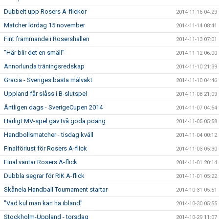
Dubbelt upp Rosers A-flickor
2014-11-16 04:29
Matcher lördag 15 november
2014-11-14 08:41
Fint främmande i Rosershallen
2014-11-13 07:01
"Här blir det en smäll"
2014-11-12 06:00
Annorlunda träningsredskap
2014-11-10 21:39
Gracia - Sveriges bästa målvakt
2014-11-10 04:46
Uppland får slåss i B-slutspel
2014-11-08 21:09
Äntligen dags - SverigeCupen 2014
2014-11-07 04:54
Härligt MV-spel gav två goda poäng
2014-11-05 05:58
Handbollsmatcher - tisdag kväll
2014-11-04 00:12
Finalförlust för Rosers A-flick
2014-11-03 05:30
Final väntar Rosers A-flick
2014-11-01 20:14
Dubbla segrar för RIK A-flick
2014-11-01 05:22
Skånela Handball Tournament startar
2014-10-31 05:51
"Vad kul man kan ha ibland"
2014-10-30 05:55
Stockholm-Uppland - torsdag
2014-10-29 11:07