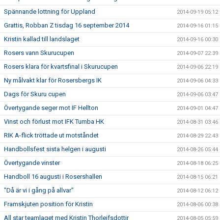
Spännande lottning för Uppland
2014-09-19 05:12
Grattis, Robban Z tisdag 16 september 2014
2014-09-16 01:15
Kristin kallad till landslaget
2014-09-16 00:30
Rosers vann Skurucupen
2014-09-07 22:39
Rosers klara för kvartsfinal i Skurucupen
2014-09-06 22:19
Ny målvakt klar för Rosersbergs IK
2014-09-06 04:33
Dags för Skuru cupen
2014-09-06 03:47
Övertygande seger mot IF Hellton
2014-09-01 04:47
Vinst och förlust mot IFK Tumba HK
2014-08-31 03:46
RIK A-flick tröttade ut motståndet
2014-08-29 22:43
Handbollsfest sista helgen i augusti
2014-08-26 05:44
Övertygande vinster
2014-08-18 06:25
Handboll 16 augusti i Rosershallen
2014-08-15 06:21
"Då är vi i gång på allvar"
2014-08-12 06:12
Framskjuten position för Kristin
2014-08-06 00:38
All star teamlaget med Kristin Thorleifsdottir
2014-08-05 05:59