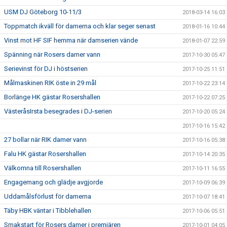
USM DJ Göteborg 10-11/3
2018-03-14 16:03
Toppmatch ikväll för damerna och klar seger senast
2018-01-16 10:44
Vinst mot HF SIF hemma när damserien vände
2018-01-07 22:59
Spänning när Rosers damer vann
2017-10-30 05:47
Serievinst för DJ i höstserien
2017-10-25 11:51
Målmaskinen RIK öste in 29 mål
2017-10-22 23:14
Borlänge HK gästar Rosershallen
2017-10-22 07:25
VästeråsIrsta besegrades i DJ-serien
2017-10-20 05:24
2017-10-16 15:42
27 bollar när RIK damer vann
2017-10-16 05:38
Falu HK gästar Rosershallen
2017-10-14 20:35
Välkomna till Rosershallen
2017-10-11 16:55
Engagemang och glädje avgjorde
2017-10-09 06:39
Uddamålsförlust för damerna
2017-10-07 18:41
Täby HBK väntar i Tibblehallen
2017-10-06 05:51
Smakstart för Rosers damer i premiären
2017-10-01 04:05