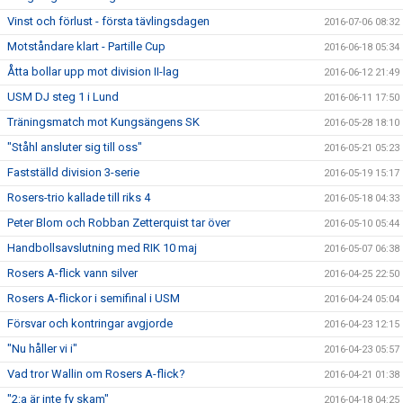
Vinst och förlust - första tävlingsdagen
2016-07-06 08:32
Motståndare klart - Partille Cup
2016-06-18 05:34
Åtta bollar upp mot division II-lag
2016-06-12 21:49
USM DJ steg 1 i Lund
2016-06-11 17:50
Träningsmatch mot Kungsängens SK
2016-05-28 18:10
"Ståhl ansluter sig till oss"
2016-05-21 05:23
Fastställd division 3-serie
2016-05-19 15:17
Rosers-trio kallade till riks 4
2016-05-18 04:33
Peter Blom och Robban Zetterquist tar över
2016-05-10 05:44
Handbollsavslutning med RIK 10 maj
2016-05-07 06:38
Rosers A-flick vann silver
2016-04-25 22:50
Rosers A-flickor i semifinal i USM
2016-04-24 05:04
Försvar och kontringar avgjorde
2016-04-23 12:15
"Nu håller vi i"
2016-04-23 05:57
Vad tror Wallin om Rosers A-flick?
2016-04-21 01:38
"2:a är inte fy skam"
2016-04-18 04:25