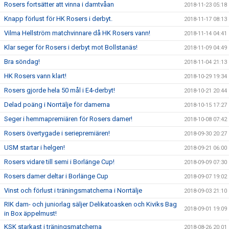
Rosers fortsätter att vinna i damtvåan
2018-11-23 05:18
Knapp förlust för HK Rosers i derbyt.
2018-11-17 08:13
Vilma Hellström matchvinnare då HK Rosers vann!
2018-11-14 04:41
Klar seger för Rosers i derbyt mot Bollstanäs!
2018-11-09 04:49
Bra söndag!
2018-11-04 21:13
HK Rosers vann klart!
2018-10-29 19:34
Rosers gjorde hela 50 mål i E4-derbyt!
2018-10-21 20:44
Delad poäng i Norrtälje för damerna
2018-10-15 17:27
Seger i hemmapremiären för Rosers damer!
2018-10-08 07:42
Rosers övertygade i seriepremiären!
2018-09-30 20:27
USM startar i helgen!
2018-09-21 06:00
Rosers vidare till semi i Borlänge Cup!
2018-09-09 07:30
Rosers damer deltar i Borlänge Cup
2018-09-07 19:02
Vinst och förlust i träningsmatcherna i Norrtälje
2018-09-03 21:10
RIK dam- och juniorlag säljer Delikatoasken och Kiviks Bag
2018-09-01 19:09
in Box äppelmust!
KSK starkast i träningsmatcherna
2018-08-26 20:01