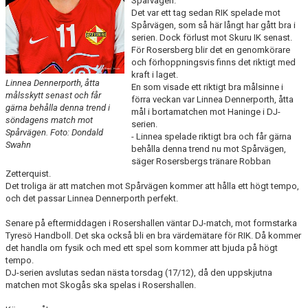
Spårvägen.
KONTAKT
Det var ett tag sedan RIK spelade mot
Spårvägen, som så här långt har gått bra i
serien. Dock förlust mot Skuru IK senast.
DOKUMENT
För Rosersberg blir det en genomkörare
och förhoppningsvis finns det riktigt med
BILDGALLERI
kraft i laget.
Linnea Dennerporth, åtta
En som visade ett riktigt bra målsinne i
målsskytt senast och får
förra veckan var Linnea Dennerporth, åtta
MATCHER
gärna behålla denna trend i
mål i bortamatchen mot Haninge i DJ-
söndagens match mot
serien.
Spårvägen. Foto: Dondald
- Linnea spelade riktigt bra och får gärna
Swahn
behålla denna trend nu mot Spårvägen,
säger Rosersbergs tränare Robban
Zetterquist.
Det troliga är att matchen mot Spårvägen kommer att hålla ett högt tempo,
och det passar Linnea Dennerporth perfekt.
Senare på eftermiddagen i Rosershallen väntar DJ-match, mot formstarka
Tyresö Handboll. Det ska också bli en bra värdemätare för RIK. Då kommer
det handla om fysik och med ett spel som kommer att bjuda på högt
tempo.
DJ-serien avslutas sedan nästa torsdag (17/12), då den uppskjutna
matchen mot Skogås ska spelas i Rosershallen.