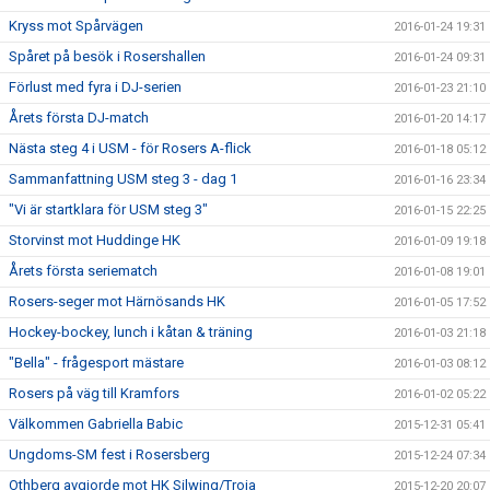
Kryss mot Spårvägen
2016-01-24 19:31
Spåret på besök i Rosershallen
2016-01-24 09:31
Förlust med fyra i DJ-serien
2016-01-23 21:10
Årets första DJ-match
2016-01-20 14:17
Nästa steg 4 i USM - för Rosers A-flick
2016-01-18 05:12
Sammanfattning USM steg 3 - dag 1
2016-01-16 23:34
"Vi är startklara för USM steg 3"
2016-01-15 22:25
Storvinst mot Huddinge HK
2016-01-09 19:18
Årets första seriematch
2016-01-08 19:01
Rosers-seger mot Härnösands HK
2016-01-05 17:52
Hockey-bockey, lunch i kåtan & träning
2016-01-03 21:18
"Bella" - frågesport mästare
2016-01-03 08:12
Rosers på väg till Kramfors
2016-01-02 05:22
Välkommen Gabriella Babic
2015-12-31 05:41
Ungdoms-SM fest i Rosersberg
2015-12-24 07:34
Othberg avgjorde mot HK Silwing/Troja
2015-12-20 20:07