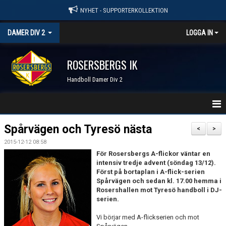
NYHET - SUPPORTERKOLLEKTION
DAMER DIV 2
LOGGA IN
ROSERSBERGS IK
Handboll Damer Div 2
STARTSIDA
Spårvägen och Tyresö nästa
<
>
2015-12-12 08:58
NYHETER
För Rosersbergs A-flickor väntar en
intensiv tredje advent (söndag 13/12).
KALENDER
Först på bortaplan i A-flick-serien
Spårvägen och sedan kl. 17.00 hemma i
TRUPPEN
Rosershallen mot Tyresö handboll i DJ-
serien.
SERIER & RESULTAT
Vi börjar med A-flickserien och mot