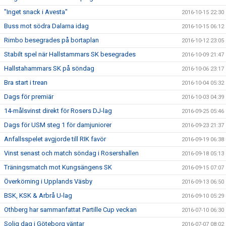
"Inget snack i Avesta"
2016-10-15 22:30
Buss mot södra Dalarna idag
2016-10-15 06:12
Rimbo besegrades på bortaplan
2016-10-12 23:05
Stabilt spel när Hallstammars SK besegrades
2016-10-09 21:47
Hallstahammars SK på söndag
2016-10-06 23:17
Bra start i trean
2016-10-04 05:32
Dags för premiär
2016-10-03 04:39
14-målsvinst direkt för Rosers DJ-lag
2016-09-25 05:46
Dags för USM steg 1 för damjuniorer
2016-09-23 21:37
Anfallsspelet avgjorde till RIK favör
2016-09-19 06:38
Vinst senast och match söndag i Rosershallen
2016-09-18 05:13
Träningsmatch mot Kungsängens SK
2016-09-15 07:07
Överkörning i Upplands Väsby
2016-09-13 06:50
BSK, KSK & Arbrå U-lag
2016-09-10 05:29
Othberg har sammanfattat Partille Cup veckan
2016-07-10 06:30
Solig dag i Göteborg väntar
2016-07-07 08:02