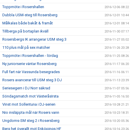
Toppmöte i Rosershallen
2016-12-06 08:22
Dubbla USM-steg till Rosersberg
2016-12-01 10:44
Målkalas både bakåt & framåt
2016-12-01 08:14
Tillberga på bortaplan ikväll
2016-11-30 07:17
Rosersbergs IK arrangerar USM steg 3
2016-11-27 05:02
110 plus mål på sex matcher
2016-11-26 20:28
Toppmöte i Rosershallen - lördag
2016-11-25 08:26
Ny juniorserie väntar Rosersberg
2016-11-17 06:20
Full fart när Vassunda besegrades
2016-11-16 06:11
Rosers avancerar till USM steg 3 DJ
2016-11-13 23:39
Seriesegern i DJ Norr säkrad
2016-11-07 05:56
Söndagsmatch mot VästeråsIrsta
2016-11-05 16:50
Vinst mot Sollentuna i DJ-serien
2016-10-28 21:21
Nio insläppta mål när Rosers vann
2016-10-23 18:31
Ungdoms-SM steg 2 i Rosersberg
2016-10-20 05:36
Berg het överallt mot Enköpings HF
2016-10-16 23:26