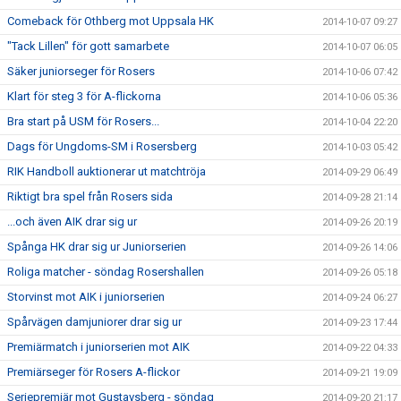
Comeback för Othberg mot Uppsala HK
2014-10-07 09:27
"Tack Lillen" för gott samarbete
2014-10-07 06:05
Säker juniorseger för Rosers
2014-10-06 07:42
Klart för steg 3 för A-flickorna
2014-10-06 05:36
Bra start på USM för Rosers...
2014-10-04 22:20
Dags för Ungdoms-SM i Rosersberg
2014-10-03 05:42
RIK Handboll auktionerar ut matchtröja
2014-09-29 06:49
Riktigt bra spel från Rosers sida
2014-09-28 21:14
...och även AIK drar sig ur
2014-09-26 20:19
Spånga HK drar sig ur Juniorserien
2014-09-26 14:06
Roliga matcher - söndag Rosershallen
2014-09-26 05:18
Storvinst mot AIK i juniorserien
2014-09-24 06:27
Spårvägen damjuniorer drar sig ur
2014-09-23 17:44
Premiärmatch i juniorserien mot AIK
2014-09-22 04:33
Premiärseger för Rosers A-flickor
2014-09-21 19:09
Seriepremiär mot Gustavsberg - söndag
2014-09-20 21:17