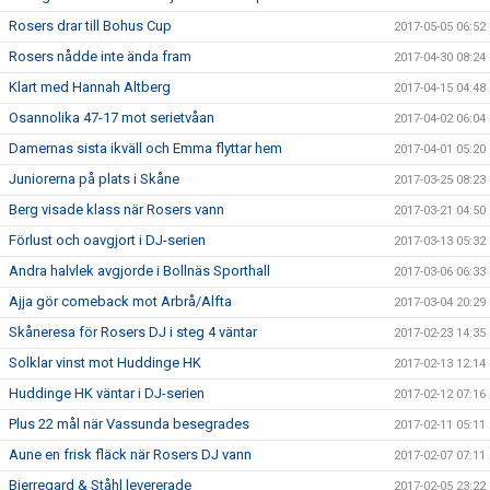
Rosers drar till Bohus Cup
2017-05-05 06:52
Rosers nådde inte ända fram
2017-04-30 08:24
Klart med Hannah Altberg
2017-04-15 04:48
Osannolika 47-17 mot serietvåan
2017-04-02 06:04
Damernas sista ikväll och Emma flyttar hem
2017-04-01 05:20
Juniorerna på plats i Skåne
2017-03-25 08:23
Berg visade klass när Rosers vann
2017-03-21 04:50
Förlust och oavgjort i DJ-serien
2017-03-13 05:32
Andra halvlek avgjorde i Bollnäs Sporthall
2017-03-06 06:33
Ajja gör comeback mot Arbrå/Alfta
2017-03-04 20:29
Skåneresa för Rosers DJ i steg 4 väntar
2017-02-23 14:35
Solklar vinst mot Huddinge HK
2017-02-13 12:14
Huddinge HK väntar i DJ-serien
2017-02-12 07:16
Plus 22 mål när Vassunda besegrades
2017-02-11 05:11
Aune en frisk fläck när Rosers DJ vann
2017-02-07 07:11
Bjerregard & Ståhl levererade
2017-02-05 23:22