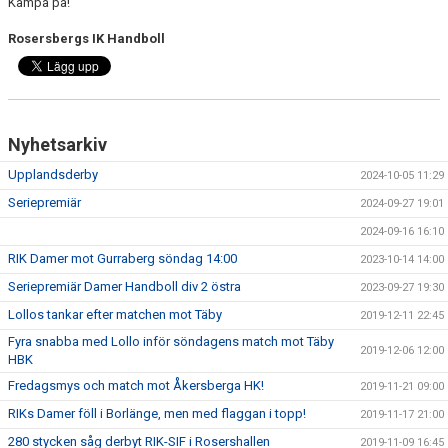
Kämpa på!
Rosersbergs IK Handboll
Nyhetsarkiv
Upplandsderby
2024-10-05 11:29
Seriepremiär
2024-09-27 19:01
2024-09-16 16:10
RIK Damer mot Gurraberg söndag 14:00
2023-10-14 14:00
Seriepremiär Damer Handboll div 2 östra
2023-09-27 19:30
Lollos tankar efter matchen mot Täby
2019-12-11 22:45
Fyra snabba med Lollo inför söndagens match mot Täby
2019-12-06 12:00
HBK
Fredagsmys och match mot Åkersberga HK!
2019-11-21 09:00
RIKs Damer föll i Borlänge, men med flaggan i topp!
2019-11-17 21:00
280 stycken såg derbyt RIK-SIF i Rosershallen
2019-11-09 16:45