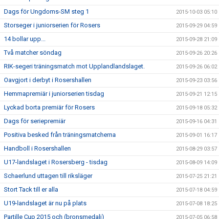
Dags för Ungdoms-SM steg 1
2015-10-03 05:10
Storseger i juniorserien för Rosers
2015-09-29 04:59
14 bollar upp...
2015-09-28 21:09
Två matcher söndag
2015-09-26 20:26
RIK-segeri träningsmatch mot Upplandlandslaget.
2015-09-26 06:02
Oavgjort i derbyt i Rosershallen
2015-09-23 03:56
Hemmapremiär i juniorserien tisdag
2015-09-21 12:15
Lyckad borta premiär för Rosers
2015-09-18 05:32
Dags för seriepremiär
2015-09-16 04:31
Positiva besked från träningsmatcherna
2015-09-01 16:17
Handboll i Rosershallen
2015-08-29 03:57
U17-landslaget i Rosersberg - tisdag
2015-08-09 14:09
Schaerlund uttagen till riksläger
2015-07-25 21:21
Stort Tack till er alla
2015-07-18 04:59
U19-landslaget är nu på plats
2015-07-08 18:25
Partille Cup 2015 och (bronsmedalj)
2015-07-05 06:58