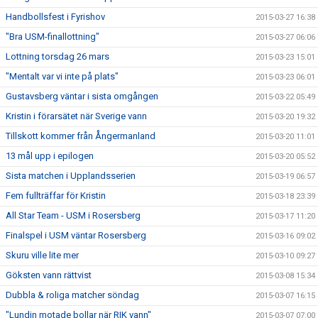
Handbollsfest i Fyrishov
2015-03-27 16:38
"Bra USM-finallottning"
2015-03-27 06:06
Lottning torsdag 26 mars
2015-03-23 15:01
"Mentalt var vi inte på plats"
2015-03-23 06:01
Gustavsberg väntar i sista omgången
2015-03-22 05:49
Kristin i förarsätet när Sverige vann
2015-03-20 19:32
Tillskott kommer från Ångermanland
2015-03-20 11:01
13 mål upp i epilogen
2015-03-20 05:52
Sista matchen i Upplandsserien
2015-03-19 06:57
Fem fullträffar för Kristin
2015-03-18 23:39
All Star Team - USM i Rosersberg
2015-03-17 11:20
Finalspel i USM väntar Rosersberg
2015-03-16 09:02
Skuru ville lite mer
2015-03-10 09:27
Göksten vann rättvist
2015-03-08 15:34
Dubbla & roliga matcher söndag
2015-03-07 16:15
"Lundin motade bollar när RIK vann"
2015-03-07 07:00