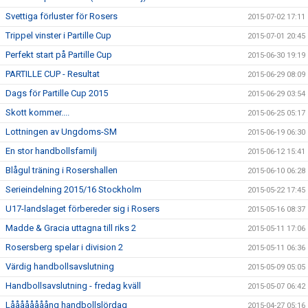
Svettiga förluster för Rosers
2015-07-02 17:11
Trippel vinster i Partille Cup
2015-07-01 20:45
Perfekt start på Partille Cup
2015-06-30 19:19
PARTILLE CUP - Resultat
2015-06-29 08:09
Dags för Partille Cup 2015
2015-06-29 03:54
Skott kommer....
2015-06-25 05:17
Lottningen av Ungdoms-SM
2015-06-19 06:30
En stor handbollsfamilj
2015-06-12 15:41
Blågul träning i Rosershallen
2015-06-10 06:28
Serieindelning 2015/16 Stockholm
2015-05-22 17:45
U17-landslaget förbereder sig i Rosers
2015-05-16 08:37
Madde & Gracia uttagna till riks 2
2015-05-11 17:06
Rosersberg spelar i division 2
2015-05-11 06:36
Värdig handbollsavslutning
2015-05-09 05:05
Handbollsavslutning - fredag kväll
2015-05-07 06:42
Låååååååång handbollslördag
2015-04-27 05:16