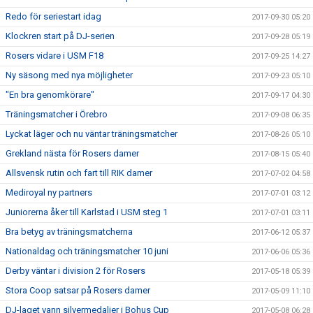
Redo för seriestart idag
2017-09-30 05:20
Klockren start på DJ-serien
2017-09-28 05:19
Rosers vidare i USM F18
2017-09-25 14:27
Ny säsong med nya möjligheter
2017-09-23 05:10
"En bra genomkörare"
2017-09-17 04:30
Träningsmatcher i Örebro
2017-09-08 06:35
Lyckat läger och nu väntar träningsmatcher
2017-08-26 05:10
Grekland nästa för Rosers damer
2017-08-15 05:40
Allsvensk rutin och fart till RIK damer
2017-07-02 04:58
Mediroyal ny partners
2017-07-01 03:12
Juniorerna åker till Karlstad i USM steg 1
2017-07-01 03:11
Bra betyg av träningsmatcherna
2017-06-12 05:37
Nationaldag och träningsmatcher 10 juni
2017-06-06 05:36
Derby väntar i division 2 för Rosers
2017-05-18 05:39
Stora Coop satsar på Rosers damer
2017-05-09 11:10
DJ-laget vann silvermedaljer i Bohus Cup
2017-05-08 06:28