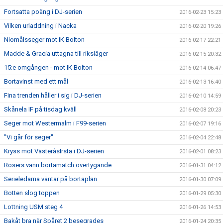
Fortsatta poäng i DJ-serien
2016-02-23 15:23
Vilken urladdning i Nacka
2016-02-20 19:26
Niomålsseger mot IK Bolton
2016-02-17 22:21
Madde & Gracia uttagna till riksläger
2016-02-15 20:32
15:e omgången - mot IK Bolton
2016-02-14 06:47
Bortavinst med ett mål
2016-02-13 16:40
Fina trenden håller i sig i DJ-serien
2016-02-10 14:59
Skånela IF på tisdag kväll
2016-02-08 20:23
Seger mot Westermalm i F99-serien
2016-02-07 19:16
"Vi går för seger"
2016-02-04 22:48
Kryss mot VästeråsIrsta i DJ-serien
2016-02-01 08:23
Rosers vann bortamatch övertygande
2016-01-31 04:12
Serieledarna väntar på bortaplan
2016-01-30 07:09
Botten slog toppen
2016-01-29 05:30
Lottning USM steg 4
2016-01-26 14:53
Bakåt bra när Spåret 2 besegrades
2016-01-24 20:35