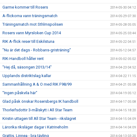
Garme kommer till Rosers
2014-05-30 04:12
A-flickorna vann träningsmatch
2014-05-29 07:30
Träningsmatch mot Sthlmspolisen
2014-05-28 05:05
Rosers vann Myrsloken Cup 2014
2014-05-25 03:44
RIK A-flick reser till Eskilstuna
2014-05-22 04:51
"Nu är det dags - Robbans-gristräning"
2014-05-12 04:57
RIK-Handboll håller rent
2014-05-02 05:02
"Hej då, säsongen 2013/14"
2014-04-23 04:52
Upplands distriktslag kallar
2014-04-22 11:15
Sammanhållning A & O med RIK F98/99
2014-04-21 05:08
"Ingen påskvila här"
2014-04-19 05:12
Glad påsk önskar Rosersbergs IK handboll
2014-04-17 05:08
Thorleifsdottir 3-målskytt i All Star Team
2014-04-15 18:20
Kristin uttagen till All Star Team - rikslägret
2014-04-15 04:09
Lärorika riksläger dagar i Katrineholm
2014-04-14 04:09
Grattis, Linnea - bra tävling
2014-04-13 03:20