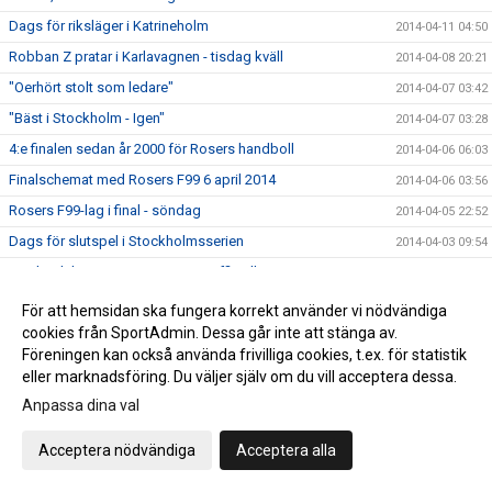
Dags för riksläger i Katrineholm
2014-04-11 04:50
Robban Z pratar i Karlavagnen - tisdag kväll
2014-04-08 20:21
"Oerhört stolt som ledare"
2014-04-07 03:42
"Bäst i Stockholm - Igen"
2014-04-07 03:28
4:e finalen sedan år 2000 för Rosers handboll
2014-04-06 06:03
Finalschemat med Rosers F99 6 april 2014
2014-04-06 03:56
Rosers F99-lag i final - söndag
2014-04-05 22:52
Dags för slutspel i Stockholmsserien
2014-04-03 09:54
Upplandslaget 25-manna trupp officiell
2014-04-02 04:46
Miljonaffär till Rosersbergs IK
2014-04-01 03:44
För att hemsidan ska fungera korrekt använder vi nödvändiga
cookies från SportAdmin. Dessa går inte att stänga av.
Fanny Lundin spelar för Rosersberg
2014-03-31 21:42
Föreningen kan också använda frivilliga cookies, t.ex. för statistik
Rosers B-flickor bäst i Uppland
2014-03-31 04:07
eller marknadsföring. Du väljer själv om du vill acceptera dessa.
Rosers föll i semifinal
2014-03-29 20:30
Anpassa dina val
Missa inte Serbien-Sverige torsdag
2014-03-27 07:25
Acceptera nödvändiga
Acceptera alla
Slutspelet i Stockholm klart
2014-03-27 04:54
DM-spel kommande lördag
2014-03-27 03:42