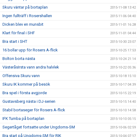
Skuru väntar på bortaplan
2015-11-08 13:42
Ingen fullträff i Rosershallen
2015-11-06 04:40
Dicken blev en munsbit
2015-11-01 16:28
Klart för final i SHF
2015-11-01 04:44
Bra start i SHT
2015-10-30 23:07
16 bollar upp för Rosers A-flick
2015-10-25 17:53
Bolton borta nästa
2015-10-24 21:14
VästeråsIrsta vann andra halvlek
2015-10-22 05:36
Offensiva Skuru vann
2015-10-18 15:10
Skuru IK kommer på besök
2015-10-17 04:39
Bra spel i första avgjorde
2015-10-15 22:19
Gustavsberg nästa i DJ-serien
2015-10-15 14:40
Stabil bortaseger för Rosers A-flick
2015-10-10 14:58
IFK Tumba på bortaplan
2015-10-10 05:15
Segertåget fortsatte under Ungdoms-SM
2015-10-06 02:59
Bra start på Ungdoms-SM för RIK
2015-10-04 07:17