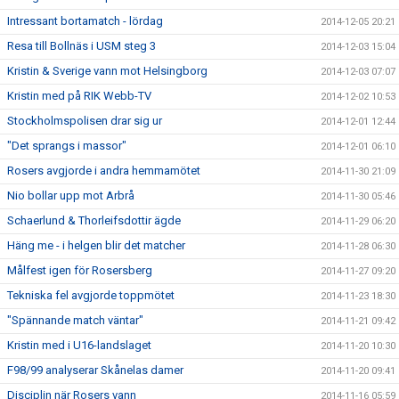
Intressant bortamatch - lördag
2014-12-05 20:21
Resa till Bollnäs i USM steg 3
2014-12-03 15:04
Kristin & Sverige vann mot Helsingborg
2014-12-03 07:07
Kristin med på RIK Webb-TV
2014-12-02 10:53
Stockholmspolisen drar sig ur
2014-12-01 12:44
"Det sprangs i massor"
2014-12-01 06:10
Rosers avgjorde i andra hemmamötet
2014-11-30 21:09
Nio bollar upp mot Arbrå
2014-11-30 05:46
Schaerlund & Thorleifsdottir ägde
2014-11-29 06:20
Häng me - i helgen blir det matcher
2014-11-28 06:30
Målfest igen för Rosersberg
2014-11-27 09:20
Tekniska fel avgjorde toppmötet
2014-11-23 18:30
"Spännande match väntar"
2014-11-21 09:42
Kristin med i U16-landslaget
2014-11-20 10:30
F98/99 analyserar Skånelas damer
2014-11-20 09:41
Disciplin när Rosers vann
2014-11-16 05:59