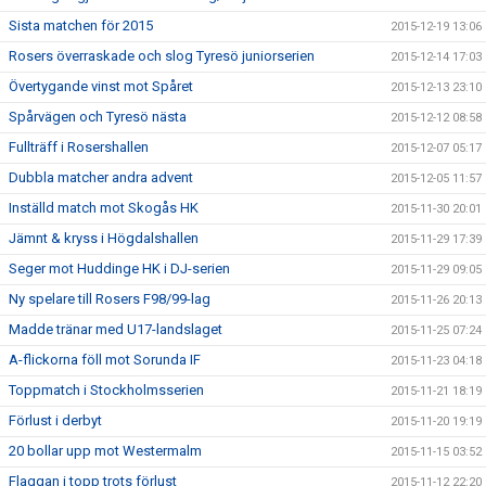
Sista matchen för 2015
2015-12-19 13:06
Rosers överraskade och slog Tyresö juniorserien
2015-12-14 17:03
Övertygande vinst mot Spåret
2015-12-13 23:10
Spårvägen och Tyresö nästa
2015-12-12 08:58
Fullträff i Rosershallen
2015-12-07 05:17
Dubbla matcher andra advent
2015-12-05 11:57
Inställd match mot Skogås HK
2015-11-30 20:01
Jämnt & kryss i Högdalshallen
2015-11-29 17:39
Seger mot Huddinge HK i DJ-serien
2015-11-29 09:05
Ny spelare till Rosers F98/99-lag
2015-11-26 20:13
Madde tränar med U17-landslaget
2015-11-25 07:24
A-flickorna föll mot Sorunda IF
2015-11-23 04:18
Toppmatch i Stockholmsserien
2015-11-21 18:19
Förlust i derbyt
2015-11-20 19:19
20 bollar upp mot Westermalm
2015-11-15 03:52
Flaggan i topp trots förlust
2015-11-12 22:20