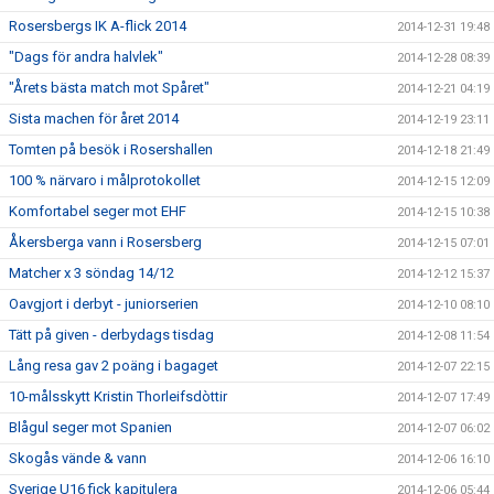
Rosersbergs IK A-flick 2014
2014-12-31 19:48
"Dags för andra halvlek"
2014-12-28 08:39
"Årets bästa match mot Spåret"
2014-12-21 04:19
Sista machen för året 2014
2014-12-19 23:11
Tomten på besök i Rosershallen
2014-12-18 21:49
100 % närvaro i målprotokollet
2014-12-15 12:09
Komfortabel seger mot EHF
2014-12-15 10:38
Åkersberga vann i Rosersberg
2014-12-15 07:01
Matcher x 3 söndag 14/12
2014-12-12 15:37
Oavgjort i derbyt - juniorserien
2014-12-10 08:10
Tätt på given - derbydags tisdag
2014-12-08 11:54
Lång resa gav 2 poäng i bagaget
2014-12-07 22:15
10-målsskytt Kristin Thorleifsdòttir
2014-12-07 17:49
Blågul seger mot Spanien
2014-12-07 06:02
Skogås vände & vann
2014-12-06 16:10
Sverige U16 fick kapitulera
2014-12-06 05:44