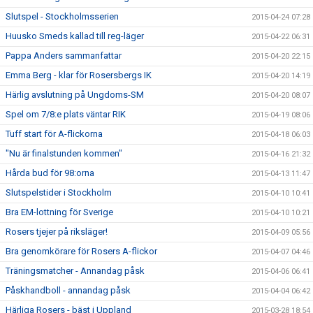
Slutspel - Stockholmsserien
2015-04-24 07:28
Huusko Smeds kallad till reg-läger
2015-04-22 06:31
Pappa Anders sammanfattar
2015-04-20 22:15
Emma Berg - klar för Rosersbergs IK
2015-04-20 14:19
Härlig avslutning på Ungdoms-SM
2015-04-20 08:07
Spel om 7/8:e plats väntar RIK
2015-04-19 08:06
Tuff start för A-flickorna
2015-04-18 06:03
"Nu är finalstunden kommen"
2015-04-16 21:32
Hårda bud för 98:orna
2015-04-13 11:47
Slutspelstider i Stockholm
2015-04-10 10:41
Bra EM-lottning för Sverige
2015-04-10 10:21
Rosers tjejer på riksläger!
2015-04-09 05:56
Bra genomkörare för Rosers A-flickor
2015-04-07 04:46
Träningsmatcher - Annandag påsk
2015-04-06 06:41
Påskhandboll - annandag påsk
2015-04-04 06:42
Härliga Rosers - bäst i Uppland
2015-03-28 18:54