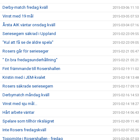
Derby-match fredag kväll
2015-03-06 11:10
Vinst med 19 mål
2015-03-05 07:53
Årsta AIK väntar onsdag kväll
2015-03-04 07:16
Seriesegern säkrad i Uppland
2015-02-23 09:55
"Kul att få se de äldre spela"
2015-02-23 09:05
Rosers går för serieseger
2015-02-21 05:47
" En bra fredagsunderhållning"
2015-02-21 05:21
Fint främmande till Rosershallen
2015-02-19 11:02
Kristin med i JEM-kvalet
2015-02-18 13:48
Rosers säkrade seriesegern
2015-02-17 09:13
Derbymatch måndag kväll
2015-02-16 14:53
Vinst med sju mål...
2015-02-14 18:27
Hårt arbete väntar
2015-02-14 06:43
Spelare som tillhör rikslägret
2015-02-09 11:40
Inte Rosers fredagskväll
2015-02-07 05:35
Toppmöte i Rosershallen - fredag
2015-02-06 07:03