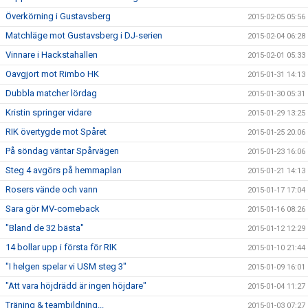
Överkörning i Gustavsberg
2015-02-05 05:56
Matchläge mot Gustavsberg i DJ-serien
2015-02-04 06:28
Vinnare i Hackstahallen
2015-02-01 05:33
Oavgjort mot Rimbo HK
2015-01-31 14:13
Dubbla matcher lördag
2015-01-30 05:31
Kristin springer vidare
2015-01-29 13:25
RIK övertygde mot Spåret
2015-01-25 20:06
På söndag väntar Spårvägen
2015-01-23 16:06
Steg 4 avgörs på hemmaplan
2015-01-21 14:13
Rosers vände och vann
2015-01-17 17:04
Sara gör MV-comeback
2015-01-16 08:26
"Bland de 32 bästa"
2015-01-12 12:29
14 bollar upp i första för RIK
2015-01-10 21:44
"I helgen spelar vi USM steg 3"
2015-01-09 16:01
"Att vara höjdrädd är ingen höjdare"
2015-01-04 11:27
Träning & teambildning...
2015-01-03 07:27