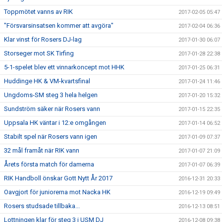
Toppmötet vanns av RIK
2017-02-05 05:47
"Försvarsinsatsen kommer att avgöra"
2017-02-04 06:36
Klar vinst för Rosers DJ-lag
2017-01-30 06:07
Storseger mot SK Tirfing
2017-01-28 22:38
5-1-spelet blev ett vinnarkoncept mot HHK
2017-01-25 06:31
Huddinge HK & VM-kvartsfinal
2017-01-24 11:46
Ungdoms-SM steg 3 hela helgen
2017-01-20 15:32
Sundström säker när Rosers vann
2017-01-15 22:35
Uppsala HK väntar i 12:e omgången
2017-01-14 06:52
Stabilt spel när Rosers vann igen
2017-01-09 07:37
32 mål framåt när RIK vann
2017-01-07 21:09
Årets första match för damerna
2017-01-07 06:39
RIK Handboll önskar Gott Nytt År 2017
2016-12-31 20:33
Oavgjort för juniorerna mot Nacka HK
2016-12-19 09:49
Rosers studsade tillbaka...
2016-12-13 08:51
Lottningen klar för steg 3 i USM DJ
2016-12-08 09:38