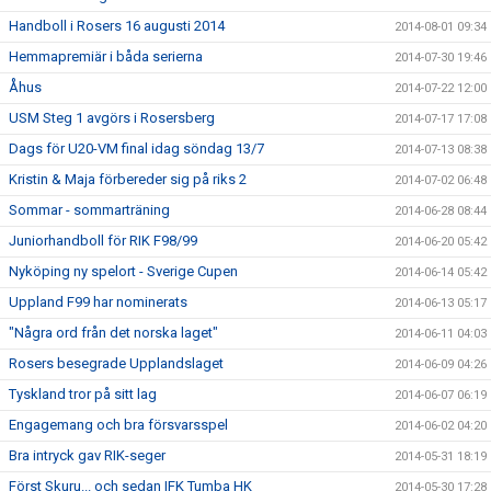
Handboll i Rosers 16 augusti 2014
2014-08-01 09:34
Hemmapremiär i båda serierna
2014-07-30 19:46
Åhus
2014-07-22 12:00
USM Steg 1 avgörs i Rosersberg
2014-07-17 17:08
Dags för U20-VM final idag söndag 13/7
2014-07-13 08:38
Kristin & Maja förbereder sig på riks 2
2014-07-02 06:48
Sommar - sommarträning
2014-06-28 08:44
Juniorhandboll för RIK F98/99
2014-06-20 05:42
Nyköping ny spelort - Sverige Cupen
2014-06-14 05:42
Uppland F99 har nominerats
2014-06-13 05:17
"Några ord från det norska laget"
2014-06-11 04:03
Rosers besegrade Upplandslaget
2014-06-09 04:26
Tyskland tror på sitt lag
2014-06-07 06:19
Engagemang och bra försvarsspel
2014-06-02 04:20
Bra intryck gav RIK-seger
2014-05-31 18:19
Först Skuru... och sedan IFK Tumba HK
2014-05-30 17:28