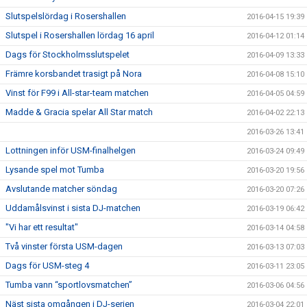
Slutspelslördag i Rosershallen
2016-04-15 19:39
Slutspel i Rosershallen lördag 16 april
2016-04-12 01:14
Dags för Stockholmsslutspelet
2016-04-09 13:33
Främre korsbandet trasigt på Nora
2016-04-08 15:10
Vinst för F99 i All-star-team matchen
2016-04-05 04:59
Madde & Gracia spelar All Star match
2016-04-02 22:13
2016-03-26 13:41
Lottningen inför USM-finalhelgen
2016-03-24 09:49
Lysande spel mot Tumba
2016-03-20 19:56
Avslutande matcher söndag
2016-03-20 07:26
Uddamålsvinst i sista DJ-matchen
2016-03-19 06:42
"Vi har ett resultat"
2016-03-14 04:58
Två vinster första USM-dagen
2016-03-13 07:03
Dags för USM-steg 4
2016-03-11 23:05
Tumba vann “sportlovsmatchen”
2016-03-06 04:56
Näst sista omgången i DJ-serien
2016-03-04 22:01