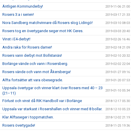
Äntligen Kommunderby!
2019-11-06 21:00
Rosers 3:a i serien!
2019-03-17 21:33
Nora Sandberg matchvinnare då Rosers slog Lidingö!
2019-03-10 08:03
Rosers tog en övertygande seger mot HK Ceres.
2019-03-03 20:40
Vinst i E4-derbyt!
2019-02-26 16:46
Andra raka för Rosers damer!
2019-02-18 21:09
Rosers vann derbyt mot Bollstanäs!
2019-02-10 20:32
Borlänge vände och vann i Rosersberg.
2019-02-02 22:04
Rosers vände och vann mot Åkersberga!
2019-01-27 09:16
Alfta fortsätter att vara obesegrade.
2019-01-20 07:53
Uppsala övertygar och vinner klart över Rosers med 40 – 23
2019-01-10 05:34
(21–11)
Förlust och vinst då RIK Handboll var i Borlänge
2018-12-17 05:30
Uppsala var starkast i Rosershallen och vinner med 8 bollar.
2018-12-10 05:23
Klar Alftaseger i toppmatchen.
2018-12-02 21:19
Rosers övertygade!
2018-11-25 19:36