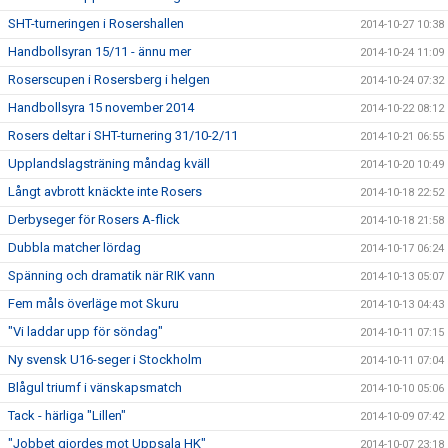
SHT-turneringen i Rosershallen
2014-10-27 10:38
Handbollsyran 15/11 - ännu mer
2014-10-24 11:09
Roserscupen i Rosersberg i helgen
2014-10-24 07:32
Handbollsyra 15 november 2014
2014-10-22 08:12
Rosers deltar i SHT-turnering 31/10-2/11
2014-10-21 06:55
Upplandslagsträning måndag kväll
2014-10-20 10:49
Långt avbrott knäckte inte Rosers
2014-10-18 22:52
Derbyseger för Rosers A-flick
2014-10-18 21:58
Dubbla matcher lördag
2014-10-17 06:24
Spänning och dramatik när RIK vann
2014-10-13 05:07
Fem måls överläge mot Skuru
2014-10-13 04:43
"Vi laddar upp för söndag"
2014-10-11 07:15
Ny svensk U16-seger i Stockholm
2014-10-11 07:04
Blågul triumf i vänskapsmatch
2014-10-10 05:06
Tack - härliga "Lillen"
2014-10-09 07:42
"Jobbet gjordes mot Uppsala HK"
2014-10-07 23:18